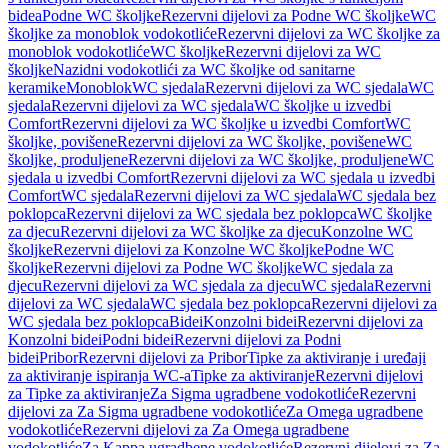
bidea
Podne WC školjke
Rezervni dijelovi za Podne WC školjke
WC
školjke za monoblok vodokotliće
Rezervni dijelovi za WC školjke za
monoblok vodokotliće
WC školjke
Rezervni dijelovi za WC
školjke
Nazidni vodokotlići za WC školjke od sanitarne
keramike
Monoblok
WC sjedala
Rezervni dijelovi za WC sjedala
WC
sjedala
Rezervni dijelovi za WC sjedala
WC školjke u izvedbi
Comfort
Rezervni dijelovi za WC školjke u izvedbi Comfort
WC
školjke, povišene
Rezervni dijelovi za WC školjke, povišene
WC
školjke, produljene
Rezervni dijelovi za WC školjke, produljene
WC
sjedala u izvedbi Comfort
Rezervni dijelovi za WC sjedala u izvedbi
Comfort
WC sjedala
Rezervni dijelovi za WC sjedala
WC sjedala bez
poklopca
Rezervni dijelovi za WC sjedala bez poklopca
WC školjke
za djecu
Rezervni dijelovi za WC školjke za djecu
Konzolne WC
školjke
Rezervni dijelovi za Konzolne WC školjke
Podne WC
školjke
Rezervni dijelovi za Podne WC školjke
WC sjedala za
djecu
Rezervni dijelovi za WC sjedala za djecu
WC sjedala
Rezervni
dijelovi za WC sjedala
WC sjedala bez poklopca
Rezervni dijelovi za
WC sjedala bez poklopca
Bidei
Konzolni bidei
Rezervni dijelovi za
Konzolni bidei
Podni bidei
Rezervni dijelovi za Podni
bidei
Pribor
Rezervni dijelovi za Pribor
Tipke za aktiviranje i uređaji
za aktiviranje ispiranja WC-a
Tipke za aktiviranje
Rezervni dijelovi
za Tipke za aktiviranje
Za Sigma ugradbene vodokotliće
Rezervni
dijelovi za Za Sigma ugradbene vodokotliće
Za Omega ugradbene
vodokotliće
Rezervni dijelovi za Za Omega ugradbene
vodokotliće
Za Kappa ugradbene vodokotliće
Rezervni dijelovi za Za