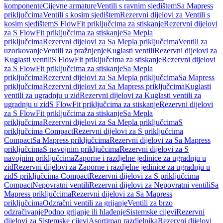
komponente
Cijevne armature
Ventili s ravnim sjedištem
Sa Mapress
priključcima
Ventili s kosim sjedištem
Rezervni dijelovi za Ventili s
kosim sjedištem
S FlowFit priključcima za stiskanje
Rezervni dijelovi
za S FlowFit priključcima za stiskanje
Sa Mepla
priključcima
Rezervni dijelovi za Sa Mepla priključcima
Ventili za
uzorkovanje
Ventili za pražnjenje
Kuglasti ventili
Rezervni dijelovi za
Kuglasti ventili
S FlowFit priključcima za stiskanje
Rezervni dijelovi
za S FlowFit priključcima za stiskanje
Sa Mepla
priključcima
Rezervni dijelovi za Sa Mepla priključcima
Sa Mapress
priključcima
Rezervni dijelovi za Sa Mapress priključcima
Kuglasti
ventili za ugradnju u zid
Rezervni dijelovi za Kuglasti ventili za
ugradnju u zid
S FlowFit priključcima za stiskanje
Rezervni dijelovi
za S FlowFit priključcima za stiskanje
Sa Mepla
priključcima
Rezervni dijelovi za Sa Mepla priključcima
S
priključcima Compact
Rezervni dijelovi za S priključcima
Compact
Sa Mapress priključcima
Rezervni dijelovi za Sa Mapress
priključcima
S navojnim priključcima
Rezervni dijelovi za S
navojnim priključcima
Zaporne i razdjelne jedinice za ugradnju u
zid
Rezervni dijelovi za Zaporne i razdjelne jedinice za ugradnju u
zid
S priključcima Compact
Rezervni dijelovi za S priključcima
Compact
Nepovratni ventili
Rezervni dijelovi za Nepovratni ventili
Sa
Mapress priključcima
Rezervni dijelovi za Sa Mapress
priključcima
Odzračni ventili za grijanje
Ventili za brzo
odzračivanje
Podno grijanje ili hlađenje
Sistemske cijevi
Rezervni
dijelovi za Sistemske cijevi
Asortiman razdjelnika
Rezervni dijelovi