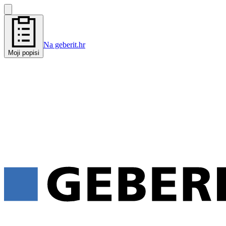
Na geberit.hr
Moji popisi