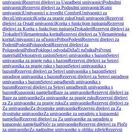
umivaonici
Rezervni dijelovi za Ugradbeni umivaonici
Podpultni
umivaonici
Rezervni dijelovi za Podpultni umivaonici
Kutni
umivaonici
Umivaonici u izvedbi Comfort
Umivaonici za
djecu
Umivaonici
Korita za pranje ruku
Ostali umivaonici
Rezervni
dijelovi za Ostali umivaonici
Korita s funkcijom ispiranja
Rezervni
dijelovi za Korita s funkcijom ispiranja
Trokaderi
Rezervni dijelovi za
Trokaderi
Višenamjenska korita
Rezervni dijelovi za Višenamjenska
korita
Umivaonici za učionice
Pribor
Podesti
Rezervni dijelovi za
Podesti
Podesti
Polupodesti
Rezervni dijelovi za
Polupodesti
Pribor
Poklopci odvoda
Držači ručnika
Pričvrsni
materijali
Dekorativni zasloni
Setovi umivaonika s bazom
Setovi
umivaonika za pranje ruku s bazom
Rezervni dijelovi za Setovi
umivaonika za pranje ruku s bazom
Setovi umivaonika s
bazom
Rezervni dijelovi za Setovi umivaonika s bazom
Setovi
ugradnog umivaonika s bazom
Rezervni dijelovi za Setovi ugradnog
umivaonika s bazom
Setovi ugradbenih umivaonika s
bazom
Rezervni dijelovi za Setovi ugradbenih umivaonika s
bazom
Kupaonski namještaj
Baze za umivaonike
Rezervni dijelovi za
Baze za umivaonike
Za umivaonike za pranje ruku
Rezervni dijelovi
za Za umivaonike za pranje ruku
Za umivaonike
Rezervni dijelovi za
Za umivaonike
Za dvostruke umivaonike
Rezervni dijelovi za Za
dvostruke umivaonike
Za umivaonike za ugradnju u kupaonski
namještaj
Rezervni dijelovi za Za umivaonike za ugradnju u
kupaonski namještaj
Ploče za umivaonike
Rezervni dijelovi za Ploče
za umivaonike
Za nadpultne umivaonike u obliku zdjele
Rezervni