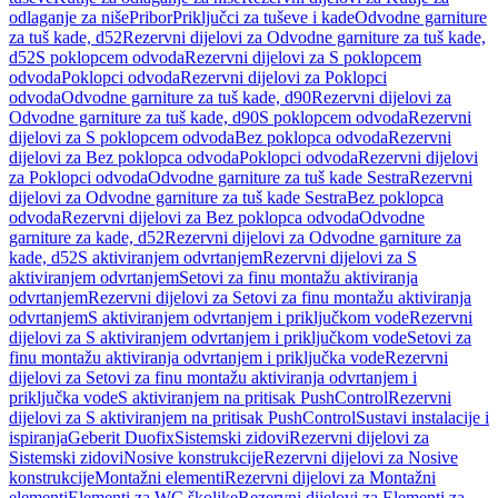
odlaganje za niše
Pribor
Priključci za tuševe i kade
Odvodne garniture
za tuš kade, d52
Rezervni dijelovi za Odvodne garniture za tuš kade,
d52
S poklopcem odvoda
Rezervni dijelovi za S poklopcem
odvoda
Poklopci odvoda
Rezervni dijelovi za Poklopci
odvoda
Odvodne garniture za tuš kade, d90
Rezervni dijelovi za
Odvodne garniture za tuš kade, d90
S poklopcem odvoda
Rezervni
dijelovi za S poklopcem odvoda
Bez poklopca odvoda
Rezervni
dijelovi za Bez poklopca odvoda
Poklopci odvoda
Rezervni dijelovi
za Poklopci odvoda
Odvodne garniture za tuš kade Sestra
Rezervni
dijelovi za Odvodne garniture za tuš kade Sestra
Bez poklopca
odvoda
Rezervni dijelovi za Bez poklopca odvoda
Odvodne
garniture za kade, d52
Rezervni dijelovi za Odvodne garniture za
kade, d52
S aktiviranjem odvrtanjem
Rezervni dijelovi za S
aktiviranjem odvrtanjem
Setovi za finu montažu aktiviranja
odvrtanjem
Rezervni dijelovi za Setovi za finu montažu aktiviranja
odvrtanjem
S aktiviranjem odvrtanjem i priključkom vode
Rezervni
dijelovi za S aktiviranjem odvrtanjem i priključkom vode
Setovi za
finu montažu aktiviranja odvrtanjem i priključka vode
Rezervni
dijelovi za Setovi za finu montažu aktiviranja odvrtanjem i
priključka vode
S aktiviranjem na pritisak PushControl
Rezervni
dijelovi za S aktiviranjem na pritisak PushControl
Sustavi instalacije i
ispiranja
Geberit Duofix
Sistemski zidovi
Rezervni dijelovi za
Sistemski zidovi
Nosive konstrukcije
Rezervni dijelovi za Nosive
konstrukcije
Montažni elementi
Rezervni dijelovi za Montažni
elementi
Elementi za WC školjke
Rezervni dijelovi za Elementi za