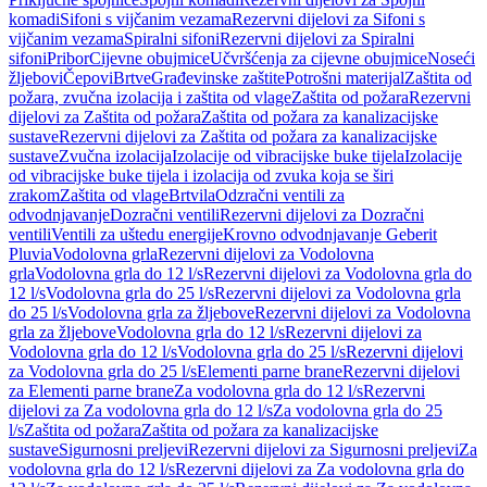
komadi
Sifoni s vijčanim vezama
Rezervni dijelovi za Sifoni s
vijčanim vezama
Spiralni sifoni
Rezervni dijelovi za Spiralni
sifoni
Pribor
Cijevne obujmice
Učvršćenja za cijevne obujmice
Noseći
žljebovi
Čepovi
Brtve
Građevinske zaštite
Potrošni materijal
Zaštita od
požara, zvučna izolacija i zaštita od vlage
Zaštita od požara
Rezervni
dijelovi za Zaštita od požara
Zaštita od požara za kanalizacijske
sustave
Rezervni dijelovi za Zaštita od požara za kanalizacijske
sustave
Zvučna izolacija
Izolacije od vibracijske buke tijela
Izolacije
od vibracijske buke tijela i izolacija od zvuka koja se širi
zrakom
Zaštita od vlage
Brtvila
Odzračni ventili za
odvodnjavanje
Dozračni ventili
Rezervni dijelovi za Dozračni
ventili
Ventili za uštedu energije
Krovno odvodnjavanje Geberit
Pluvia
Vodolovna grla
Rezervni dijelovi za Vodolovna
grla
Vodolovna grla do 12 l/s
Rezervni dijelovi za Vodolovna grla do
12 l/s
Vodolovna grla do 25 l/s
Rezervni dijelovi za Vodolovna grla
do 25 l/s
Vodolovna grla za žljebove
Rezervni dijelovi za Vodolovna
grla za žljebove
Vodolovna grla do 12 l/s
Rezervni dijelovi za
Vodolovna grla do 12 l/s
Vodolovna grla do 25 l/s
Rezervni dijelovi
za Vodolovna grla do 25 l/s
Elementi parne brane
Rezervni dijelovi
za Elementi parne brane
Za vodolovna grla do 12 l/s
Rezervni
dijelovi za Za vodolovna grla do 12 l/s
Za vodolovna grla do 25
l/s
Zaštita od požara
Zaštita od požara za kanalizacijske
sustave
Sigurnosni preljevi
Rezervni dijelovi za Sigurnosni preljevi
Za
vodolovna grla do 12 l/s
Rezervni dijelovi za Za vodolovna grla do