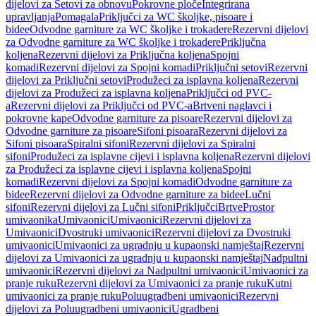
dijelovi za Setovi za obnovu
Pokrovne ploče
Integrirana
upravljanja
Pomagala
Priključci za WC školjke, pisoare i
bidee
Odvodne garniture za WC školjke i trokadere
Rezervni dijelovi
za Odvodne garniture za WC školjke i trokadere
Priključna
koljena
Rezervni dijelovi za Priključna koljena
Spojni
komadi
Rezervni dijelovi za Spojni komadi
Priključni setovi
Rezervni
dijelovi za Priključni setovi
Produžeci za isplavna koljena
Rezervni
dijelovi za Produžeci za isplavna koljena
Priključci od PVC-
a
Rezervni dijelovi za Priključci od PVC-a
Brtveni naglavci i
pokrovne kape
Odvodne garniture za pisoare
Rezervni dijelovi za
Odvodne garniture za pisoare
Sifoni pisoara
Rezervni dijelovi za
Sifoni pisoara
Spiralni sifoni
Rezervni dijelovi za Spiralni
sifoni
Produžeci za isplavne cijevi i isplavna koljena
Rezervni dijelovi
za Produžeci za isplavne cijevi i isplavna koljena
Spojni
komadi
Rezervni dijelovi za Spojni komadi
Odvodne garniture za
bidee
Rezervni dijelovi za Odvodne garniture za bidee
Lučni
sifoni
Rezervni dijelovi za Lučni sifoni
Priključci
Brtve
Prostor
umivaonika
Umivaonici
Umivaonici
Rezervni dijelovi za
Umivaonici
Dvostruki umivaonici
Rezervni dijelovi za Dvostruki
umivaonici
Umivaonici za ugradnju u kupaonski namještaj
Rezervni
dijelovi za Umivaonici za ugradnju u kupaonski namještaj
Nadpultni
umivaonici
Rezervni dijelovi za Nadpultni umivaonici
Umivaonici za
pranje ruku
Rezervni dijelovi za Umivaonici za pranje ruku
Kutni
umivaonici za pranje ruku
Poluugradbeni umivaonici
Rezervni
dijelovi za Poluugradbeni umivaonici
Ugradbeni