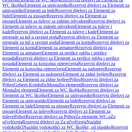
WC školjke
Elementi za umivaonike
Rezervni dijelovi za Elementi za
umivaonike
Elementi za bide
Rezervni dijelovi za Elementi za
bide
Elementi za pisoare
Rezervni dijelovi za Elementi za
pisoare
Elementi za tuševe sa zidnim odvodom
Rezervni dijelovi za
Elementi za tuševe sa zidnim odvodom
Elementi za tuševe i
kade
Rezervni dijelovi za Elementi za tuševe i kade
Elementi za
pregrade za tuš u ravnini poda
Rezervni dijelovi za Elementi za
pregrade za tuš u ravnini poda
Elementi za korita
Rezervni dijelovi za
Elementi za korita
Elementi za armature
Rezervni dijelovi za
Elementi za armature
Elementi za perilice rublja i perilice
posuđa
Rezervni dijelovi za Elementi za perilice rublja i perilice
posuđa
Elementi za konzolna opterećenja
Rezervni dijelovi za
Elementi za konzolna opterećenja
Elementi za sudopere
Rezervni
dijelovi za Elementi za sudopere
Elementi za zidne bojlere
Rezervni
dijelovi za Elementi za zidne bojlere
Pribor
Rezervni dijelovi za
Pribor
Geberit Kombifix
Montažni elementi
Rezervni dijelovi za
Montažni elementi
Elementi za WC školjke
Rezervni dijelovi za
Elementi za WC školjke
Elementi za umivaonike
Rezervni dijelovi za
Elementi za umivaonike
Elementi za bide
Rezervni dijelovi za
Elementi za bide
Elementi za pisoare
Rezervni dijelovi za Elementi za
pisoare
Elementi za tuševe
Rezervni dijelovi za Elementi za
tuševe
Pribor
Rezervni dijelovi za Pribor
Za elemente WC-a
Za
učvršćenja
Rezervni dijelovi za Za učvršćenja
Nazidni
vodokotlići
Nazidni vodokotlići za WC školjke, od plastike
Rezervni