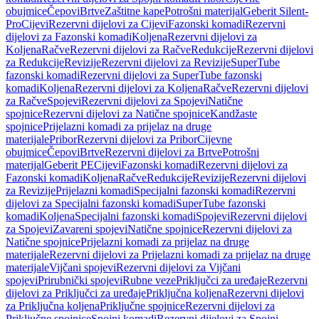
obujmice
Čepovi
Brtve
Zaštitne kape
Potrošni materijal
Geberit Silent-
Pro
Cijevi
Rezervni dijelovi za Cijevi
Fazonski komadi
Rezervni
dijelovi za Fazonski komadi
Koljena
Rezervni dijelovi za
Koljena
Račve
Rezervni dijelovi za Račve
Redukcije
Rezervni dijelovi
za Redukcije
Revizije
Rezervni dijelovi za Revizije
SuperTube
fazonski komadi
Rezervni dijelovi za SuperTube fazonski
komadi
Koljena
Rezervni dijelovi za Koljena
Račve
Rezervni dijelovi
za Račve
Spojevi
Rezervni dijelovi za Spojevi
Natične
spojnice
Rezervni dijelovi za Natične spojnice
Kandžaste
spojnice
Prijelazni komadi za prijelaz na druge
materijale
Pribor
Rezervni dijelovi za Pribor
Cijevne
obujmice
Čepovi
Brtve
Rezervni dijelovi za Brtve
Potrošni
materijal
Geberit PE
Cijevi
Fazonski komadi
Rezervni dijelovi za
Fazonski komadi
Koljena
Račve
Redukcije
Revizije
Rezervni dijelovi
za Revizije
Prijelazni komadi
Specijalni fazonski komadi
Rezervni
dijelovi za Specijalni fazonski komadi
SuperTube fazonski
komadi
Koljena
Specijalni fazonski komadi
Spojevi
Rezervni dijelovi
za Spojevi
Zavareni spojevi
Natične spojnice
Rezervni dijelovi za
Natične spojnice
Prijelazni komadi za prijelaz na druge
materijale
Rezervni dijelovi za Prijelazni komadi za prijelaz na druge
materijale
Vijčani spojevi
Rezervni dijelovi za Vijčani
spojevi
Prirubnički spojevi
Rubne veze
Priključci za uređaje
Rezervni
dijelovi za Priključci za uređaje
Priključna koljena
Rezervni dijelovi
za Priključna koljena
Priključne spojnice
Rezervni dijelovi za
Priključne spojnice
Spojni komadi
Rezervni dijelovi za Spojni