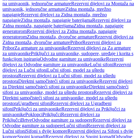
na umivaonik, jednoručne armature
Rezervni dijelovi za Montaža na
umivaonik, jednoručne armature
Zidna montaža, mrežno
napajanje
Rezervni dijelovi za Zidna montaža, mrežno
napajanje
Zidna montaža, napajanje baterijama
Rezervni dijelovi za
Zidna montaža, napajanje baterijama
Zidna montaža, napajanje
generatorom
Rezervni dijelovi za Zidna montaža, napajanje
generatorom
Zidna montaža, dvoručne armature
Rezervni dijelovi za
Zidna montaža, dvoručne armature
Pribor
Rezervni dijelovi za
Pribor
Za armature za umivaonike
Rezervni dijelovi za Za armature
za umivaonike
Priključci za umivaonike, sudopere, uređaje i korita s
funkcijom ispiranja
Odvodne garniture za umivaonike
Rezervni
dijelovi za Odvodne garniture za umivaonike
Lučni sifoni
Rezervni
dijelovi za Lučni sifoni
Lučni sifoni, model za uštedu
prostora
Rezervni dijelovi za Lučni sifoni, model za uštedu
prostora
Direktni samočisteći sifoni za umivaonike
Rezervni dijelovi
za Direktni samočisteći sifoni za umivaonike
Direktni samočisteći
sifoni za umivaonike, model za uštedu prostora
Rezervni dijelovi za
Direktni samočisteći sifoni za umivaonike, model za uštedu
prostora
Ugradbeni sifoni
Rezervni dijelovi za Ugradbeni
sifoni
Priključci za umivaonike
Rezervni dijelovi za Priključci za
umivaonike
Poklopci
Priključci
Rezervni dijelovi za
Priključci
Brtve
Odvodne garniture za sudopere
Rezervni dijelovi za
Odvodne garniture za sudopere
Lučni sifoni
Rezervni dijelovi za
Lučni sifoni
Sifoni s dvije komore
Rezervni dijelovi za Sifoni s dvije
komore
Spojni komadi
Rezervni dijelovi za Spojni komadi
Odvodne