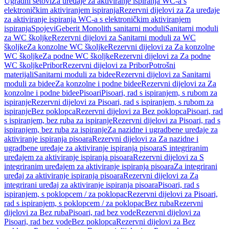
Ugradni setovi
Za uređaje za aktiviranje ispiranja WC-a s
elektroničkim aktiviranjem ispiranja
Rezervni dijelovi za Za uređaje
za aktiviranje ispiranja WC-a s elektroničkim aktiviranjem
ispiranja
Spojevi
Geberit Monolith sanitarni moduli
Sanitarni moduli
za WC školjke
Rezervni dijelovi za Sanitarni moduli za WC
školjke
Za konzolne WC školjke
Rezervni dijelovi za Za konzolne
WC školjke
Za podne WC školjke
Rezervni dijelovi za Za podne
WC školjke
Pribor
Rezervni dijelovi za Pribor
Potrošni
materijali
Sanitarni moduli za bidee
Rezervni dijelovi za Sanitarni
moduli za bidee
Za konzolne i podne bidee
Rezervni dijelovi za Za
konzolne i podne bidee
Pisoari
Pisoari, rad s ispiranjem, s rubom za
ispiranje
Rezervni dijelovi za Pisoari, rad s ispiranjem, s rubom za
ispiranje
Bez poklopca
Rezervni dijelovi za Bez poklopca
Pisoari, rad
s ispiranjem, bez ruba za ispiranje
Rezervni dijelovi za Pisoari, rad s
ispiranjem, bez ruba za ispiranje
Za nazidne i ugradbene uređaje za
aktiviranje ispiranja pisoara
Rezervni dijelovi za Za nazidne i
ugradbene uređaje za aktiviranje ispiranja pisoara
S integriranim
uređajem za aktiviranje ispiranja pisoara
Rezervni dijelovi za S
integriranim uređajem za aktiviranje ispiranja pisoara
Za integrirani
uređaj za aktiviranje ispiranja pisoara
Rezervni dijelovi za Za
integrirani uređaj za aktiviranje ispiranja pisoara
Pisoari, rad s
ispiranjem, s poklopcem / za poklopac
Rezervni dijelovi za Pisoari,
rad s ispiranjem, s poklopcem / za poklopac
Bez ruba
Rezervni
dijelovi za Bez ruba
Pisoari, rad bez vode
Rezervni dijelovi za
Pisoari, rad bez vode
Bez poklopca
Rezervni dijelovi za Bez