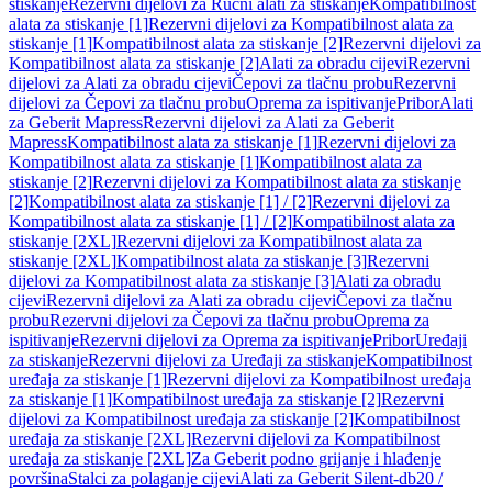
stiskanje
Rezervni dijelovi za Ručni alati za stiskanje
Kompatibilnost
alata za stiskanje [1]
Rezervni dijelovi za Kompatibilnost alata za
stiskanje [1]
Kompatibilnost alata za stiskanje [2]
Rezervni dijelovi za
Kompatibilnost alata za stiskanje [2]
Alati za obradu cijevi
Rezervni
dijelovi za Alati za obradu cijevi
Čepovi za tlačnu probu
Rezervni
dijelovi za Čepovi za tlačnu probu
Oprema za ispitivanje
Pribor
Alati
za Geberit Mapress
Rezervni dijelovi za Alati za Geberit
Mapress
Kompatibilnost alata za stiskanje [1]
Rezervni dijelovi za
Kompatibilnost alata za stiskanje [1]
Kompatibilnost alata za
stiskanje [2]
Rezervni dijelovi za Kompatibilnost alata za stiskanje
[2]
Kompatibilnost alata za stiskanje [1] / [2]
Rezervni dijelovi za
Kompatibilnost alata za stiskanje [1] / [2]
Kompatibilnost alata za
stiskanje [2XL]
Rezervni dijelovi za Kompatibilnost alata za
stiskanje [2XL]
Kompatibilnost alata za stiskanje [3]
Rezervni
dijelovi za Kompatibilnost alata za stiskanje [3]
Alati za obradu
cijevi
Rezervni dijelovi za Alati za obradu cijevi
Čepovi za tlačnu
probu
Rezervni dijelovi za Čepovi za tlačnu probu
Oprema za
ispitivanje
Rezervni dijelovi za Oprema za ispitivanje
Pribor
Uređaji
za stiskanje
Rezervni dijelovi za Uređaji za stiskanje
Kompatibilnost
uređaja za stiskanje [1]
Rezervni dijelovi za Kompatibilnost uređaja
za stiskanje [1]
Kompatibilnost uređaja za stiskanje [2]
Rezervni
dijelovi za Kompatibilnost uređaja za stiskanje [2]
Kompatibilnost
uređaja za stiskanje [2XL]
Rezervni dijelovi za Kompatibilnost
uređaja za stiskanje [2XL]
Za Geberit podno grijanje i hlađenje
površina
Stalci za polaganje cijevi
Alati za Geberit Silent-db20 /