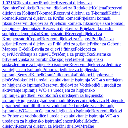
1.0215
Cijevni umeci
Spojnice
Rezervni dijelovi za
Spojnice
Redukcije
Rezervni dijelovi za Redukcije
Koljena
Rezervni
dijelovi za Koljena
T-komadi
Rezervni dijelovi za T-komadi
Križni
komadi
Rezervni dijelovi za Križni komadi
Prijelazni komadi,
fiksni
Rezervni dijelovi za Prijelazni komadi, fiksni
Prijelazni komadi
i spojnice, demontažni
Rezervni dijelovi za Prijelazni komadi i
spojnice, demontažni
Kompenzatori
Rezervni dijelovi za
Kompenzatori
Čepovi
Rezervni dijelovi za Čepovi
Priključci za
grijanje
Rezervni dijelovi za Priključci za grijanje
Pribor za Geberit
Mapress C-čelik
Brtvila za cijevi i fitinge
Poklopci za
cijevi
Učvršćenja za cijevi
Učvršćenja za priključke
Sistemske
brtve
Set vijaka za prirubničke spojeve
Geberit higijenski
sustav
Jedinice za higijensko ispiranje
Rezervni dijelovi za Jedinice
za higijensko ispiranje
Pribor za jedinice za higijensko
ispiranje
Senzori
Kabeli
Graničnik protoka
Poklopci i pokrovne
ploče
Vodokotlići i uređaji za aktiviranje ispiranja WC-a s uređajem
za higijensko ispiranje
Rezervni dijelovi za Vodokotlići i uređaji za
aktiviranje ispiranja WC-a s uređajem za higijensko
ispiranje
Ugradbeni vodokotlići s uređajem za higijensko
ispiranje
Higijenski ugradbeni moduli
Rezervni dijelovi za Higijenski
ugradbeni moduli
Pribor za vodokotliće i uređaje za aktiviranje
ispiranja WC-a s uređajem za higijensko ispiranje
Rezervni dijelovi
za Pribor za vodokotliće i uređaje za aktiviranje ispiranja WC-a s
uređajem za higijensko ispiranje
Senzori
Kabeli
Mrežni
dijelovi
Rezervni dijelovi za Mrežni dijelovi
Mrežne