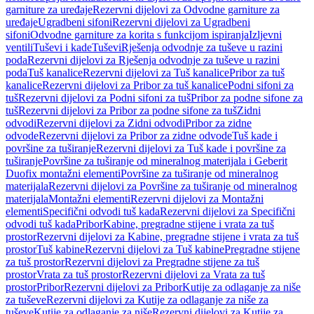
garniture za uređaje
Rezervni dijelovi za Odvodne garniture za
uređaje
Ugradbeni sifoni
Rezervni dijelovi za Ugradbeni
sifoni
Odvodne garniture za korita s funkcijom ispiranja
Izljevni
ventili
Tuševi i kade
Tuševi
Rješenja odvodnje za tuševe u razini
poda
Rezervni dijelovi za Rješenja odvodnje za tuševe u razini
poda
Tuš kanalice
Rezervni dijelovi za Tuš kanalice
Pribor za tuš
kanalice
Rezervni dijelovi za Pribor za tuš kanalice
Podni sifoni za
tuš
Rezervni dijelovi za Podni sifoni za tuš
Pribor za podne sifone za
tuš
Rezervni dijelovi za Pribor za podne sifone za tuš
Zidni
odvodi
Rezervni dijelovi za Zidni odvodi
Pribor za zidne
odvode
Rezervni dijelovi za Pribor za zidne odvode
Tuš kade i
površine za tuširanje
Rezervni dijelovi za Tuš kade i površine za
tuširanje
Površine za tuširanje od mineralnog materijala i Geberit
Duofix montažni elementi
Površine za tuširanje od mineralnog
materijala
Rezervni dijelovi za Površine za tuširanje od mineralnog
materijala
Montažni elementi
Rezervni dijelovi za Montažni
elementi
Specifični odvodi tuš kada
Rezervni dijelovi za Specifični
odvodi tuš kada
Pribor
Kabine, pregradne stijene i vrata za tuš
prostor
Rezervni dijelovi za Kabine, pregradne stijene i vrata za tuš
prostor
Tuš kabine
Rezervni dijelovi za Tuš kabine
Pregradne stijene
za tuš prostor
Rezervni dijelovi za Pregradne stijene za tuš
prostor
Vrata za tuš prostor
Rezervni dijelovi za Vrata za tuš
prostor
Pribor
Rezervni dijelovi za Pribor
Kutije za odlaganje za niše
za tuševe
Rezervni dijelovi za Kutije za odlaganje za niše za
tuševe
Kutije za odlaganje za niše
Rezervni dijelovi za Kutije za