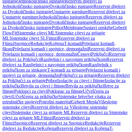
ispiranje
Jednokoličinsko ispiranje
Rezervni dijelovi za
Jednokoličinsko ispiranje
Dvokoličinsko ispiranje
Rezervni dijelovi
za Dvokoličinsko ispiranje
Unutarnje garniture
Rezervni dijelovi za
Unutarnje garniture
Jednokoličinsko ispiranje
Rezervni dijelovi za
Jednokoličinsko ispiranje
Dvokoličinsko ispiranje
Rezervni dijelovi
za Dvokoličinsko ispiranje
Pribor
Membrane
Sustavi opskrbe
Geberit
FlowFit
Sistemske cijevi ML
Sistemske cijevi za grijanje
ML
Sistemske cijevi SL
Fitinzi
Rezervni dijelovi za
Fitinzi
Spojnice
Redukcije
Koljena
T-komadi
Prijelazni komadi,
fiksni
Prijelazni komadi i spojnice, demontažni
Rezervni dijelovi za
Prijelazni komadi i spojnice, demontažni
Čepovi
Priključci
Rezervni
dijelovi za Priključci
Razdjelnici s navojnim priključkom
Rezervni
dijelovi za Razdjelnici s navojnim priključkom
Razdjelnik s
priključkom za stiskanje
T-komadi za grijanje
Prijelazni komadi i
spojevi za grijanje, demontažni
Priključci za grijanje
Rezervni dijelovi
za Priključci za grijanje
Pribor
Izolacije za cijevi i fitinge
Izolacije za
priključke
Brtvila za cijevi i fitinge
Brtvila za priključke
Brtve za
fitinge
Poklopci za cijevi
Poklopac za fitinge
Učvršćenja za
cijevi
Učvršćenja za priključke
Sistemske brtve
Set vijaka za
prirubničke spojeve
Potrošni materijal
Geberit Mepla
Višeslojne
sistemske cijevi
Rezervni dijelovi za Višeslojne sistemske
cijevi
Sistemske cijevi za grijanje ML
Rezervni dijelovi za Sistemske
cijevi za grijanje ML
Fitinzi
Rezervni dijelovi za
Fitinzi
Spojnice
Rezervni dijelovi za Spojnice
Redukcije
Rezervni
dijelovi za Redukcije
Koljena
Rezervni dijelovi za Koljena
T-