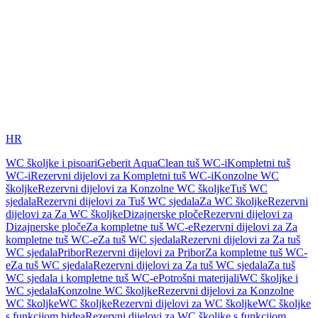
HR
WC školjke i pisoari
Geberit AquaClean tuš WC-i
Kompletni tuš
WC-i
Rezervni dijelovi za Kompletni tuš WC-i
Konzolne WC
školjke
Rezervni dijelovi za Konzolne WC školjke
Tuš WC
sjedala
Rezervni dijelovi za Tuš WC sjedala
Za WC školjke
Rezervni
dijelovi za Za WC školjke
Dizajnerske ploče
Rezervni dijelovi za
Dizajnerske ploče
Za kompletne tuš WC-e
Rezervni dijelovi za Za
kompletne tuš WC-e
Za tuš WC sjedala
Rezervni dijelovi za Za tuš
WC sjedala
Pribor
Rezervni dijelovi za Pribor
Za kompletne tuš WC-
e
Za tuš WC sjedala
Rezervni dijelovi za Za tuš WC sjedala
Za tuš
WC sjedala i kompletne tuš WC-e
Potrošni materijali
WC školjke i
WC sjedala
Konzolne WC školjke
Rezervni dijelovi za Konzolne
WC školjke
WC školjke
Rezervni dijelovi za WC školjke
WC školjke
s funkcijom bidea
Rezervni dijelovi za WC školjke s funkcijom