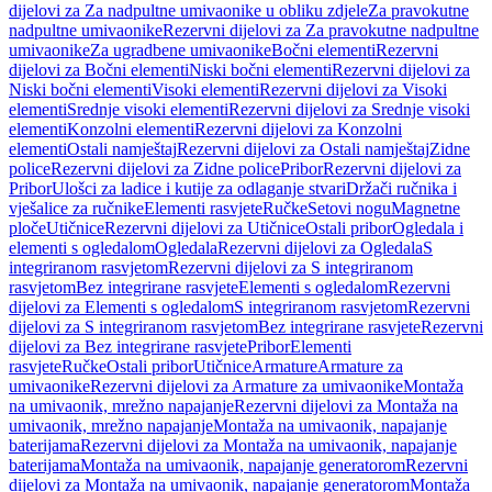
dijelovi za Za nadpultne umivaonike u obliku zdjele
Za pravokutne
nadpultne umivaonike
Rezervni dijelovi za Za pravokutne nadpultne
umivaonike
Za ugradbene umivaonike
Bočni elementi
Rezervni
dijelovi za Bočni elementi
Niski bočni elementi
Rezervni dijelovi za
Niski bočni elementi
Visoki elementi
Rezervni dijelovi za Visoki
elementi
Srednje visoki elementi
Rezervni dijelovi za Srednje visoki
elementi
Konzolni elementi
Rezervni dijelovi za Konzolni
elementi
Ostali namještaj
Rezervni dijelovi za Ostali namještaj
Zidne
police
Rezervni dijelovi za Zidne police
Pribor
Rezervni dijelovi za
Pribor
Ulošci za ladice i kutije za odlaganje stvari
Držači ručnika i
vješalice za ručnike
Elementi rasvjete
Ručke
Setovi nogu
Magnetne
ploče
Utičnice
Rezervni dijelovi za Utičnice
Ostali pribor
Ogledala i
elementi s ogledalom
Ogledala
Rezervni dijelovi za Ogledala
S
integriranom rasvjetom
Rezervni dijelovi za S integriranom
rasvjetom
Bez integrirane rasvjete
Elementi s ogledalom
Rezervni
dijelovi za Elementi s ogledalom
S integriranom rasvjetom
Rezervni
dijelovi za S integriranom rasvjetom
Bez integrirane rasvjete
Rezervni
dijelovi za Bez integrirane rasvjete
Pribor
Elementi
rasvjete
Ručke
Ostali pribor
Utičnice
Armature
Armature za
umivaonike
Rezervni dijelovi za Armature za umivaonike
Montaža
na umivaonik, mrežno napajanje
Rezervni dijelovi za Montaža na
umivaonik, mrežno napajanje
Montaža na umivaonik, napajanje
baterijama
Rezervni dijelovi za Montaža na umivaonik, napajanje
baterijama
Montaža na umivaonik, napajanje generatorom
Rezervni
dijelovi za Montaža na umivaonik, napajanje generatorom
Montaža