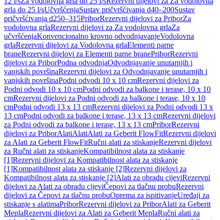
12 l/s
Za vodolovna grla do 25 l/s
Rezervni dijelovi za Za vodolovna
grla do 25 l/s
Učvršćenja
Sustav pričvršćivanja d40–200
Sustav
pričvršćivanja d250–315
Pribor
Rezervni dijelovi za Pribor
Za
vodolovna grla
Rezervni dijelovi za Za vodolovna grla
Za
učvršćenja
Konvencionalno krovno odvodnjavanje
Vodolovna
grla
Rezervni dijelovi za Vodolovna grla
Elementi parne
brane
Rezervni dijelovi za Elementi parne brane
Pribor
Rezervni
dijelovi za Pribor
Podna odvodnja
Odvodnjavanje unutarnjih i
vanjskih površina
Rezervni dijelovi za Odvodnjavanje unutarnjih i
vanjskih površina
Podni odvodi 10 x 10 cm
Rezervni dijelovi za
Podni odvodi 10 x 10 cm
Podni odvodi za balkone i terase, 10 x 10
cm
Rezervni dijelovi za Podni odvodi za balkone i terase, 10 x 10
cm
Podni odvodi 13 x 13 cm
Rezervni dijelovi za Podni odvodi 13 x
13 cm
Podni odvodi za balkone i terase, 13 x 13 cm
Rezervni dijelovi
za Podni odvodi za balkone i terase, 13 x 13 cm
Pribor
Rezervni
dijelovi za Pribor
Alati
Alati
Alati za Geberit FlowFit
Rezervni dijelovi
za Alati za Geberit FlowFit
Ručni alati za stiskanje
Rezervni dijelovi
za Ručni alati za stiskanje
Kompatibilnost alata za stiskanje
[1]
Rezervni dijelovi za Kompatibilnost alata za stiskanje
[1]
Kompatibilnost alata za stiskanje [2]
Rezervni dijelovi za
Kompatibilnost alata za stiskanje [2]
Alati za obradu cijevi
Rezervni
dijelovi za Alati za obradu cijevi
Čepovi za tlačnu probu
Rezervni
dijelovi za Čepovi za tlačnu probu
Oprema za ispitivanje
Uređaji za
stiskanje s alatima
Pribor
Rezervni dijelovi za Pribor
Alati za Geberit
Mepla
Rezervni dijelovi za Alati za Geberit Mepla
Ručni alati za