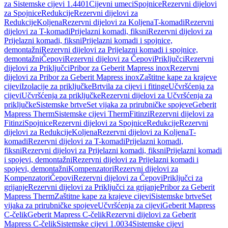
za Sistemske cijevi 1.4401
Cijevni umeci
Spojnice
Rezervni dijelovi
za Spojnice
Redukcije
Rezervni dijelovi za
Redukcije
Koljena
Rezervni dijelovi za Koljena
T-komadi
Rezervni
dijelovi za T-komadi
Prijelazni komadi, fiksni
Rezervni dijelovi za
Prijelazni komadi, fiksni
Prijelazni komadi i spojnice,
demontažni
Rezervni dijelovi za Prijelazni komadi i spojnice,
demontažni
Čepovi
Rezervni dijelovi za Čepovi
Priključci
Rezervni
dijelovi za Priključci
Pribor za Geberit Mapress inox
Rezervni
dijelovi za Pribor za Geberit Mapress inox
Zaštitne kape za krajeve
cijevi
Izolacije za priključke
Brtvila za cijevi i fitinge
Učvršćenja za
cijevi
Učvršćenja za priključke
Rezervni dijelovi za Učvršćenja za
priključke
Sistemske brtve
Set vijaka za prirubničke spojeve
Geberit
Mapress Therm
Sistemske cijevi Therm
Fitinzi
Rezervni dijelovi za
Fitinzi
Spojnice
Rezervni dijelovi za Spojnice
Redukcije
Rezervni
dijelovi za Redukcije
Koljena
Rezervni dijelovi za Koljena
T-
komadi
Rezervni dijelovi za T-komadi
Prijelazni komadi,
fiksni
Rezervni dijelovi za Prijelazni komadi, fiksni
Prijelazni komadi
i spojevi, demontažni
Rezervni dijelovi za Prijelazni komadi i
spojevi, demontažni
Kompenzatori
Rezervni dijelovi za
Kompenzatori
Čepovi
Rezervni dijelovi za Čepovi
Priključci za
grijanje
Rezervni dijelovi za Priključci za grijanje
Pribor za Geberit
Mapress Therm
Zaštitne kape za krajeve cijevi
Sistemske brtve
Set
vijaka za prirubničke spojeve
Učvršćenja za cijevi
Geberit Mapress
C-čelik
Geberit Mapress C-čelik
Rezervni dijelovi za Geberit
Mapress C-čelik
Sistemske cijevi 1.0034
Sistemske cijevi