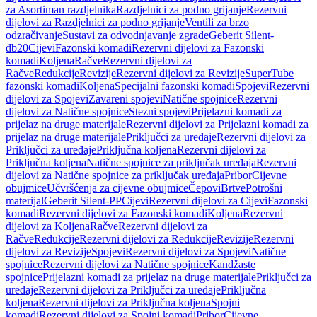
za Asortiman razdjelnika
Razdjelnici za podno grijanje
Rezervni
dijelovi za Razdjelnici za podno grijanje
Ventili za brzo
odzračivanje
Sustavi za odvodnjavanje zgrade
Geberit Silent-
db20
Cijevi
Fazonski komadi
Rezervni dijelovi za Fazonski
komadi
Koljena
Račve
Rezervni dijelovi za
Račve
Redukcije
Revizije
Rezervni dijelovi za Revizije
SuperTube
fazonski komadi
Koljena
Specijalni fazonski komadi
Spojevi
Rezervni
dijelovi za Spojevi
Zavareni spojevi
Natične spojnice
Rezervni
dijelovi za Natične spojnice
Stezni spojevi
Prijelazni komadi za
prijelaz na druge materijale
Rezervni dijelovi za Prijelazni komadi za
prijelaz na druge materijale
Priključci za uređaje
Rezervni dijelovi za
Priključci za uređaje
Priključna koljena
Rezervni dijelovi za
Priključna koljena
Natične spojnice za priključak uređaja
Rezervni
dijelovi za Natične spojnice za priključak uređaja
Pribor
Cijevne
obujmice
Učvršćenja za cijevne obujmice
Čepovi
Brtve
Potrošni
materijal
Geberit Silent-PP
Cijevi
Rezervni dijelovi za Cijevi
Fazonski
komadi
Rezervni dijelovi za Fazonski komadi
Koljena
Rezervni
dijelovi za Koljena
Račve
Rezervni dijelovi za
Račve
Redukcije
Rezervni dijelovi za Redukcije
Revizije
Rezervni
dijelovi za Revizije
Spojevi
Rezervni dijelovi za Spojevi
Natične
spojnice
Rezervni dijelovi za Natične spojnice
Kandžaste
spojnice
Prijelazni komadi za prijelaz na druge materijale
Priključci za
uređaje
Rezervni dijelovi za Priključci za uređaje
Priključna
koljena
Rezervni dijelovi za Priključna koljena
Spojni
komadi
Rezervni dijelovi za Spojni komadi
Pribor
Cijevne