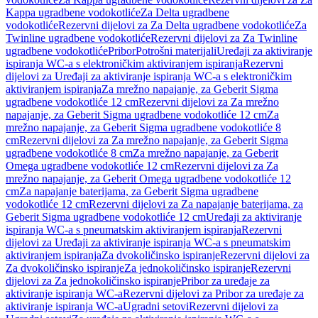
Kappa ugradbene vodokotliće
Za Delta ugradbene
vodokotliće
Rezervni dijelovi za Za Delta ugradbene vodokotliće
Za
Twinline ugradbene vodokotliće
Rezervni dijelovi za Za Twinline
ugradbene vodokotliće
Pribor
Potrošni materijali
Uređaji za aktiviranje
ispiranja WC-a s elektroničkim aktiviranjem ispiranja
Rezervni
dijelovi za Uređaji za aktiviranje ispiranja WC-a s elektroničkim
aktiviranjem ispiranja
Za mrežno napajanje, za Geberit Sigma
ugradbene vodokotliće 12 cm
Rezervni dijelovi za Za mrežno
napajanje, za Geberit Sigma ugradbene vodokotliće 12 cm
Za
mrežno napajanje, za Geberit Sigma ugradbene vodokotliće 8
cm
Rezervni dijelovi za Za mrežno napajanje, za Geberit Sigma
ugradbene vodokotliće 8 cm
Za mrežno napajanje, za Geberit
Omega ugradbene vodokotliće 12 cm
Rezervni dijelovi za Za
mrežno napajanje, za Geberit Omega ugradbene vodokotliće 12
cm
Za napajanje baterijama, za Geberit Sigma ugradbene
vodokotliće 12 cm
Rezervni dijelovi za Za napajanje baterijama, za
Geberit Sigma ugradbene vodokotliće 12 cm
Uređaji za aktiviranje
ispiranja WC-a s pneumatskim aktiviranjem ispiranja
Rezervni
dijelovi za Uređaji za aktiviranje ispiranja WC-a s pneumatskim
aktiviranjem ispiranja
Za dvokoličinsko ispiranje
Rezervni dijelovi za
Za dvokoličinsko ispiranje
Za jednokoličinsko ispiranje
Rezervni
dijelovi za Za jednokoličinsko ispiranje
Pribor za uređaje za
aktiviranje ispiranja WC-a
Rezervni dijelovi za Pribor za uređaje za
aktiviranje ispiranja WC-a
Ugradni setovi
Rezervni dijelovi za