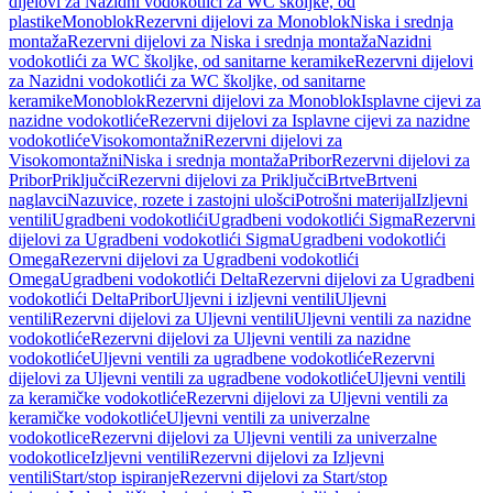
dijelovi za Nazidni vodokotlići za WC školjke, od
plastike
Monoblok
Rezervni dijelovi za Monoblok
Niska i srednja
montaža
Rezervni dijelovi za Niska i srednja montaža
Nazidni
vodokotlići za WC školjke, od sanitarne keramike
Rezervni dijelovi
za Nazidni vodokotlići za WC školjke, od sanitarne
keramike
Monoblok
Rezervni dijelovi za Monoblok
Isplavne cijevi za
nazidne vodokotliće
Rezervni dijelovi za Isplavne cijevi za nazidne
vodokotliće
Visokomontažni
Rezervni dijelovi za
Visokomontažni
Niska i srednja montaža
Pribor
Rezervni dijelovi za
Pribor
Priključci
Rezervni dijelovi za Priključci
Brtve
Brtveni
naglavci
Nazuvice, rozete i zastojni ulošci
Potrošni materijal
Izljevni
ventili
Ugradbeni vodokotlići
Ugradbeni vodokotlići Sigma
Rezervni
dijelovi za Ugradbeni vodokotlići Sigma
Ugradbeni vodokotlići
Omega
Rezervni dijelovi za Ugradbeni vodokotlići
Omega
Ugradbeni vodokotlići Delta
Rezervni dijelovi za Ugradbeni
vodokotlići Delta
Pribor
Uljevni i izljevni ventili
Uljevni
ventili
Rezervni dijelovi za Uljevni ventili
Uljevni ventili za nazidne
vodokotliće
Rezervni dijelovi za Uljevni ventili za nazidne
vodokotliće
Uljevni ventili za ugradbene vodokotliće
Rezervni
dijelovi za Uljevni ventili za ugradbene vodokotliće
Uljevni ventili
za keramičke vodokotliće
Rezervni dijelovi za Uljevni ventili za
keramičke vodokotliće
Uljevni ventili za univerzalne
vodokotlice
Rezervni dijelovi za Uljevni ventili za univerzalne
vodokotlice
Izljevni ventili
Rezervni dijelovi za Izljevni
ventili
Start/stop ispiranje
Rezervni dijelovi za Start/stop