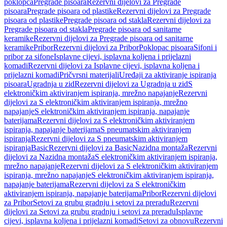
poklopca
Pregrade pisoara
Rezervni dijelovi za Pregrade
pisoara
Pregrade pisoara od plastike
Rezervni dijelovi za Pregrade
pisoara od plastike
Pregrade pisoara od stakla
Rezervni dijelovi za
Pregrade pisoara od stakla
Pregrade pisoara od sanitarne
keramike
Rezervni dijelovi za Pregrade pisoara od sanitarne
keramike
Pribor
Rezervni dijelovi za Pribor
Poklopac pisoara
Sifoni i
pribor za sifone
Isplavne cijevi, isplavna koljena i prijelazni
komadi
Rezervni dijelovi za Isplavne cijevi, isplavna koljena i
prijelazni komadi
Pričvrsni materijali
Uređaji za aktiviranje ispiranja
pisoara
Ugradnja u zid
Rezervni dijelovi za Ugradnja u zid
S
elektroničkim aktiviranjem ispiranja, mrežno napajanje
Rezervni
dijelovi za S elektroničkim aktiviranjem ispiranja, mrežno
napajanje
S elektroničkim aktiviranjem ispiranja, napajanje
baterijama
Rezervni dijelovi za S elektroničkim aktiviranjem
ispiranja, napajanje baterijama
S pneumatskim aktiviranjem
ispiranja
Rezervni dijelovi za S pneumatskim aktiviranjem
ispiranja
Basic
Rezervni dijelovi za Basic
Nazidna montaža
Rezervni
dijelovi za Nazidna montaža
S elektroničkim aktiviranjem ispiranja,
mrežno napajanje
Rezervni dijelovi za S elektroničkim aktiviranjem
ispiranja, mrežno napajanje
S elektroničkim aktiviranjem ispiranja,
napajanje baterijama
Rezervni dijelovi za S elektroničkim
aktiviranjem ispiranja, napajanje baterijama
Pribor
Rezervni dijelovi
za Pribor
Setovi za grubu gradnju i setovi za preradu
Rezervni
dijelovi za Setovi za grubu gradnju i setovi za preradu
Isplavne
cijevi, isplavna koljena i prijelazni komadi
Setovi za obnovu
Rezervni