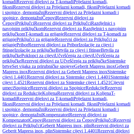
komadi
Rezervni dijelovi za T-komadi
Prijelazni komadi,
fiksni
Rezervni dijelovi za Prijelazni komadi, fiksni
Prijelazni komadi
i spojnice, demontažni
Rezervni dijelovi za Prijelazni komadi i
spojnice, demontažni
Čepovi
Rezervni dijelovi za
Čepovi
Priključci
Rezervni dijelovi za Priključci
Razdjelnici s
navojnim priključkom
Rezervni dijelovi za Razdjelnici s navojnim
priključkom
T-komadi za grijanje
Rezervni dijelovi za T-komadi za
grijanje
Priključci za grijanje
Rezervni dijelovi za Priključci za
grijanje
Pribor
Rezervni dijelovi za Pribor
Izolacije za cijevi i
fitinge
Izolacije za priključke
Brtvila za cijevi i fitinge
Brtvila za
priključke
Poklopci za cijevi
Učvršćenja za cijevi
Učvršćenja za
priključke
Rezervni dijelovi za Učvršćenja za priključke
Sistemske
brtve
Set vijaka za prirubničke spojeve
Geberit Mapress inox
Geberit
Mapress inox
Rezervni dijelovi za Geberit Mapress inox
Sistemske
cijevi 1.4401
Rezervni dijelovi za Sistemske cijevi 1.4401
Sistemske
cijevi 1.4521
Rezervni dijelovi za Sistemske cijevi 1.4521
Cijevni
umeci
Spojnice
Rezervni dijelovi za Spojnice
Redukcije
Rezervni
dijelovi za Redukcije
Koljena
Rezervni dijelovi za Koljena
T-
komadi
Rezervni dijelovi za T-komadi
Prijelazni komadi,
fiksni
Rezervni dijelovi za Prijelazni komadi, fiksni
Prijelazni komadi
i spojnice, demontažni
Rezervni dijelovi za Prijelazni komadi i
spojnice, demontažni
Kompenzatori
Rezervni dijelovi za
Kompenzatori
Čepovi
Rezervni dijelovi za Čepovi
Priključci
Rezervni
dijelovi za Priključci
Geberit Mapress inox, plin
Rezervni dijelovi za
Geberit Mapress inox, plin
Sistemske cijevi 1.4401
Rezervni dijelovi