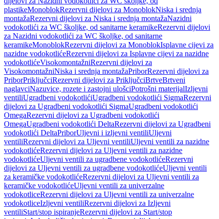
dijelovi za Nazidni vodokotlići za WC školjke, od
plastike
Monoblok
Rezervni dijelovi za Monoblok
Niska i srednja
montaža
Rezervni dijelovi za Niska i srednja montaža
Nazidni
vodokotlići za WC školjke, od sanitarne keramike
Rezervni dijelovi
za Nazidni vodokotlići za WC školjke, od sanitarne
keramike
Monoblok
Rezervni dijelovi za Monoblok
Isplavne cijevi za
nazidne vodokotliće
Rezervni dijelovi za Isplavne cijevi za nazidne
vodokotliće
Visokomontažni
Rezervni dijelovi za
Visokomontažni
Niska i srednja montaža
Pribor
Rezervni dijelovi za
Pribor
Priključci
Rezervni dijelovi za Priključci
Brtve
Brtveni
naglavci
Nazuvice, rozete i zastojni ulošci
Potrošni materijal
Izljevni
ventili
Ugradbeni vodokotlići
Ugradbeni vodokotlići Sigma
Rezervni
dijelovi za Ugradbeni vodokotlići Sigma
Ugradbeni vodokotlići
Omega
Rezervni dijelovi za Ugradbeni vodokotlići
Omega
Ugradbeni vodokotlići Delta
Rezervni dijelovi za Ugradbeni
vodokotlići Delta
Pribor
Uljevni i izljevni ventili
Uljevni
ventili
Rezervni dijelovi za Uljevni ventili
Uljevni ventili za nazidne
vodokotliće
Rezervni dijelovi za Uljevni ventili za nazidne
vodokotliće
Uljevni ventili za ugradbene vodokotliće
Rezervni
dijelovi za Uljevni ventili za ugradbene vodokotliće
Uljevni ventili
za keramičke vodokotliće
Rezervni dijelovi za Uljevni ventili za
keramičke vodokotliće
Uljevni ventili za univerzalne
vodokotlice
Rezervni dijelovi za Uljevni ventili za univerzalne
vodokotlice
Izljevni ventili
Rezervni dijelovi za Izljevni
ventili
Start/stop ispiranje
Rezervni dijelovi za Start/stop