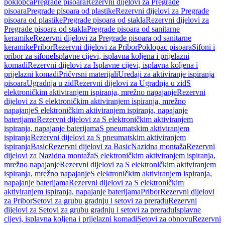
poklopca
Pregrade pisoara
Rezervni dijelovi za Pregrade
pisoara
Pregrade pisoara od plastike
Rezervni dijelovi za Pregrade
pisoara od plastike
Pregrade pisoara od stakla
Rezervni dijelovi za
Pregrade pisoara od stakla
Pregrade pisoara od sanitarne
keramike
Rezervni dijelovi za Pregrade pisoara od sanitarne
keramike
Pribor
Rezervni dijelovi za Pribor
Poklopac pisoara
Sifoni i
pribor za sifone
Isplavne cijevi, isplavna koljena i prijelazni
komadi
Rezervni dijelovi za Isplavne cijevi, isplavna koljena i
prijelazni komadi
Pričvrsni materijali
Uređaji za aktiviranje ispiranja
pisoara
Ugradnja u zid
Rezervni dijelovi za Ugradnja u zid
S
elektroničkim aktiviranjem ispiranja, mrežno napajanje
Rezervni
dijelovi za S elektroničkim aktiviranjem ispiranja, mrežno
napajanje
S elektroničkim aktiviranjem ispiranja, napajanje
baterijama
Rezervni dijelovi za S elektroničkim aktiviranjem
ispiranja, napajanje baterijama
S pneumatskim aktiviranjem
ispiranja
Rezervni dijelovi za S pneumatskim aktiviranjem
ispiranja
Basic
Rezervni dijelovi za Basic
Nazidna montaža
Rezervni
dijelovi za Nazidna montaža
S elektroničkim aktiviranjem ispiranja,
mrežno napajanje
Rezervni dijelovi za S elektroničkim aktiviranjem
ispiranja, mrežno napajanje
S elektroničkim aktiviranjem ispiranja,
napajanje baterijama
Rezervni dijelovi za S elektroničkim
aktiviranjem ispiranja, napajanje baterijama
Pribor
Rezervni dijelovi
za Pribor
Setovi za grubu gradnju i setovi za preradu
Rezervni
dijelovi za Setovi za grubu gradnju i setovi za preradu
Isplavne
cijevi, isplavna koljena i prijelazni komadi
Setovi za obnovu
Rezervni