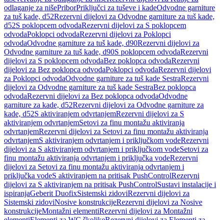
odlaganje za niše
Pribor
Priključci za tuševe i kade
Odvodne garniture
za tuš kade, d52
Rezervni dijelovi za Odvodne garniture za tuš kade,
d52
S poklopcem odvoda
Rezervni dijelovi za S poklopcem
odvoda
Poklopci odvoda
Rezervni dijelovi za Poklopci
odvoda
Odvodne garniture za tuš kade, d90
Rezervni dijelovi za
Odvodne garniture za tuš kade, d90
S poklopcem odvoda
Rezervni
dijelovi za S poklopcem odvoda
Bez poklopca odvoda
Rezervni
dijelovi za Bez poklopca odvoda
Poklopci odvoda
Rezervni dijelovi
za Poklopci odvoda
Odvodne garniture za tuš kade Sestra
Rezervni
dijelovi za Odvodne garniture za tuš kade Sestra
Bez poklopca
odvoda
Rezervni dijelovi za Bez poklopca odvoda
Odvodne
garniture za kade, d52
Rezervni dijelovi za Odvodne garniture za
kade, d52
S aktiviranjem odvrtanjem
Rezervni dijelovi za S
aktiviranjem odvrtanjem
Setovi za finu montažu aktiviranja
odvrtanjem
Rezervni dijelovi za Setovi za finu montažu aktiviranja
odvrtanjem
S aktiviranjem odvrtanjem i priključkom vode
Rezervni
dijelovi za S aktiviranjem odvrtanjem i priključkom vode
Setovi za
finu montažu aktiviranja odvrtanjem i priključka vode
Rezervni
dijelovi za Setovi za finu montažu aktiviranja odvrtanjem i
priključka vode
S aktiviranjem na pritisak PushControl
Rezervni
dijelovi za S aktiviranjem na pritisak PushControl
Sustavi instalacije i
ispiranja
Geberit Duofix
Sistemski zidovi
Rezervni dijelovi za
Sistemski zidovi
Nosive konstrukcije
Rezervni dijelovi za Nosive
konstrukcije
Montažni elementi
Rezervni dijelovi za Montažni
elementi
Elementi za WC školjke
Rezervni dijelovi za Elementi za