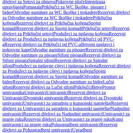
dijelovi za Setovi za obnovu
Pokrovne ploče
Integrirana
upravljanja
Pomagala
Priključci za WC školjke, pisoare i
bidee
Odvodne garniture za WC školjke i trokadere
Rezervni dijelovi
za Odvodne garniture za WC školjke i trokadere
Priključna
koljena
Rezervni dijelovi za Priključna koljena
Spojni
komadi
Rezervni dijelovi za Spojni komadi
Priključni setovi
Rezervni
dijelovi za Priključni setovi
Produžeci za isplavna koljena
Rezervni
dijelovi za Produžeci za isplavna koljena
Priključci od PVC-
a
Rezervni dijelovi za Priključci od PVC-a
Brtveni naglavci i
pokrovne kape
Odvodne garniture za pisoare
Rezervni dijelovi za
Odvodne garniture za pisoare
Sifoni pisoara
Rezervni dijelovi za
Sifoni pisoara
Spiralni sifoni
Rezervni dijelovi za Spiralni
sifoni
Produžeci za isplavne cijevi i isplavna koljena
Rezervni dijelovi
za Produžeci za isplavne cijevi i isplavna koljena
Spojni
komadi
Rezervni dijelovi za Spojni komadi
Odvodne garniture za
bidee
Rezervni dijelovi za Odvodne garniture za bidee
Lučni
sifoni
Rezervni dijelovi za Lučni sifoni
Priključci
Brtve
Prostor
umivaonika
Umivaonici
Umivaonici
Rezervni dijelovi za
Umivaonici
Dvostruki umivaonici
Rezervni dijelovi za Dvostruki
umivaonici
Umivaonici za ugradnju u kupaonski namještaj
Rezervni
dijelovi za Umivaonici za ugradnju u kupaonski namještaj
Nadpultni
umivaonici
Rezervni dijelovi za Nadpultni umivaonici
Umivaonici za
pranje ruku
Rezervni dijelovi za Umivaonici za pranje ruku
Kutni
umivaonici za pranje ruku
Poluugradbeni umivaonici
Rezervni
dijelovi za Poluugradbeni umivaonici
Ugradbeni