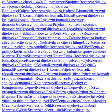
za Sistemske cijevi 1.4401
Cijevni umeci
Spojnice
Rezervni dijelovi
za Spojnice
Redukcije
Rezervni dijelovi za
Redukcije
Koljena
Rezervni dijelovi za Koljena
T-komadi
Rezervni
dijelovi za T-komadi
Prijelazni komadi, fiksni
Rezervni dijelovi za
Prijelazni komadi, fiksni
Prijelazni komadi i spojnice,
demontažni
Rezervni dijelovi za Prijelazni komadi i spojnice,
demontažni
Čepovi
Rezervni dijelovi za Čepovi
Priključci
Rezervni
dijelovi za Priključci
Pribor za Geberit Mapress inox
Rezervni
dijelovi za Pribor za Geberit Mapress inox
Zaštitne kape za krajeve
cijevi
Izolacije za priključke
Brtvila za cijevi i fitinge
Učvršćenja za
cijevi
Učvršćenja za priključke
Rezervni dijelovi za Učvršćenja za
priključke
Sistemske brtve
Set vijaka za prirubničke spojeve
Geberit
Mapress Therm
Sistemske cijevi Therm
Fitinzi
Rezervni dijelovi za
Fitinzi
Spojnice
Rezervni dijelovi za Spojnice
Redukcije
Rezervni
dijelovi za Redukcije
Koljena
Rezervni dijelovi za Koljena
T-
komadi
Rezervni dijelovi za T-komadi
Prijelazni komadi,
fiksni
Rezervni dijelovi za Prijelazni komadi, fiksni
Prijelazni komadi
i spojevi, demontažni
Rezervni dijelovi za Prijelazni komadi i
spojevi, demontažni
Kompenzatori
Rezervni dijelovi za
Kompenzatori
Čepovi
Rezervni dijelovi za Čepovi
Priključci za
grijanje
Rezervni dijelovi za Priključci za grijanje
Pribor za Geberit
Mapress Therm
Zaštitne kape za krajeve cijevi
Sistemske brtve
Set
vijaka za prirubničke spojeve
Učvršćenja za cijevi
Geberit Mapress
C-čelik
Geberit Mapress C-čelik
Rezervni dijelovi za Geberit
Mapress C-čelik
Sistemske cijevi 1.0034
Sistemske cijevi