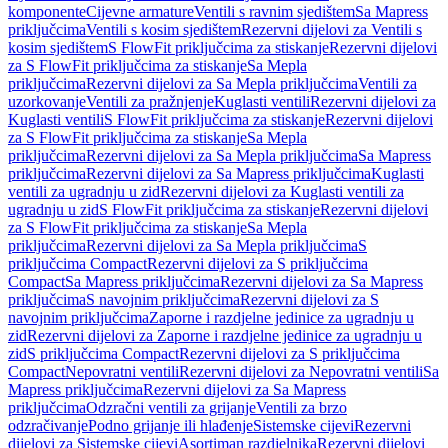
komponente
Cijevne armature
Ventili s ravnim sjedištem
Sa Mapress
priključcima
Ventili s kosim sjedištem
Rezervni dijelovi za Ventili s
kosim sjedištem
S FlowFit priključcima za stiskanje
Rezervni dijelovi
za S FlowFit priključcima za stiskanje
Sa Mepla
priključcima
Rezervni dijelovi za Sa Mepla priključcima
Ventili za
uzorkovanje
Ventili za pražnjenje
Kuglasti ventili
Rezervni dijelovi za
Kuglasti ventili
S FlowFit priključcima za stiskanje
Rezervni dijelovi
za S FlowFit priključcima za stiskanje
Sa Mepla
priključcima
Rezervni dijelovi za Sa Mepla priključcima
Sa Mapress
priključcima
Rezervni dijelovi za Sa Mapress priključcima
Kuglasti
ventili za ugradnju u zid
Rezervni dijelovi za Kuglasti ventili za
ugradnju u zid
S FlowFit priključcima za stiskanje
Rezervni dijelovi
za S FlowFit priključcima za stiskanje
Sa Mepla
priključcima
Rezervni dijelovi za Sa Mepla priključcima
S
priključcima Compact
Rezervni dijelovi za S priključcima
Compact
Sa Mapress priključcima
Rezervni dijelovi za Sa Mapress
priključcima
S navojnim priključcima
Rezervni dijelovi za S
navojnim priključcima
Zaporne i razdjelne jedinice za ugradnju u
zid
Rezervni dijelovi za Zaporne i razdjelne jedinice za ugradnju u
zid
S priključcima Compact
Rezervni dijelovi za S priključcima
Compact
Nepovratni ventili
Rezervni dijelovi za Nepovratni ventili
Sa
Mapress priključcima
Rezervni dijelovi za Sa Mapress
priključcima
Odzračni ventili za grijanje
Ventili za brzo
odzračivanje
Podno grijanje ili hlađenje
Sistemske cijevi
Rezervni
dijelovi za Sistemske cijevi
Asortiman razdjelnika
Rezervni dijelovi