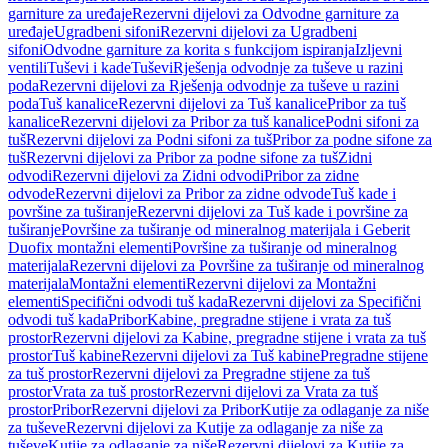
garniture za uređaje
Rezervni dijelovi za Odvodne garniture za
uređaje
Ugradbeni sifoni
Rezervni dijelovi za Ugradbeni
sifoni
Odvodne garniture za korita s funkcijom ispiranja
Izljevni
ventili
Tuševi i kade
Tuševi
Rješenja odvodnje za tuševe u razini
poda
Rezervni dijelovi za Rješenja odvodnje za tuševe u razini
poda
Tuš kanalice
Rezervni dijelovi za Tuš kanalice
Pribor za tuš
kanalice
Rezervni dijelovi za Pribor za tuš kanalice
Podni sifoni za
tuš
Rezervni dijelovi za Podni sifoni za tuš
Pribor za podne sifone za
tuš
Rezervni dijelovi za Pribor za podne sifone za tuš
Zidni
odvodi
Rezervni dijelovi za Zidni odvodi
Pribor za zidne
odvode
Rezervni dijelovi za Pribor za zidne odvode
Tuš kade i
površine za tuširanje
Rezervni dijelovi za Tuš kade i površine za
tuširanje
Površine za tuširanje od mineralnog materijala i Geberit
Duofix montažni elementi
Površine za tuširanje od mineralnog
materijala
Rezervni dijelovi za Površine za tuširanje od mineralnog
materijala
Montažni elementi
Rezervni dijelovi za Montažni
elementi
Specifični odvodi tuš kada
Rezervni dijelovi za Specifični
odvodi tuš kada
Pribor
Kabine, pregradne stijene i vrata za tuš
prostor
Rezervni dijelovi za Kabine, pregradne stijene i vrata za tuš
prostor
Tuš kabine
Rezervni dijelovi za Tuš kabine
Pregradne stijene
za tuš prostor
Rezervni dijelovi za Pregradne stijene za tuš
prostor
Vrata za tuš prostor
Rezervni dijelovi za Vrata za tuš
prostor
Pribor
Rezervni dijelovi za Pribor
Kutije za odlaganje za niše
za tuševe
Rezervni dijelovi za Kutije za odlaganje za niše za
tuševe
Kutije za odlaganje za niše
Rezervni dijelovi za Kutije za