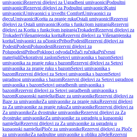
umivaonici
Rezervni dijelovi za Ugradbeni umivaonici
Podpultni
umivaonici
Rezervni dijelovi za Podpultni umivaonici
Kutni
umivaonici
Umivaonici u izvedbi Comfort
Umivaonici za
djecu
Umivaonici
Korita za pranje ruku
Ostali umivaonici
Rezervni
dijelovi za Ostali umivaonici
Korita s funkcijom ispiranja
Rezervni
dijelovi za Korita s funkcijom ispiranja
Trokaderi
Rezervni dijelovi za
Trokaderi
Višenamjenska korita
Rezervni dijelovi za Višenamjenska
korita
Umivaonici za učionice
Pribor
Podesti
Rezervni dijelovi za
Podesti
Podesti
Polupodesti
Rezervni dijelovi za
Polupodesti
Pribor
Poklopci odvoda
Držači ručnika
Pričvrsni
materijali
Dekorativni zasloni
Setovi umivaonika s bazom
Setovi
umivaonika za pranje ruku s bazom
Rezervni dijelovi za Setovi
umivaonika za pranje ruku s bazom
Setovi umivaonika s
bazom
Rezervni dijelovi za Setovi umivaonika s bazom
Setovi
ugradnog umivaonika s bazom
Rezervni dijelovi za Setovi ugradnog
umivaonika s bazom
Setovi ugradbenih umivaonika s
bazom
Rezervni dijelovi za Setovi ugradbenih umivaonika s
bazom
Kupaonski namještaj
Baze za umivaonike
Rezervni dijelovi za
Baze za umivaonike
Za umivaonike za pranje ruku
Rezervni dijelovi
za Za umivaonike za pranje ruku
Za umivaonike
Rezervni dijelovi za
Za umivaonike
Za dvostruke umivaonike
Rezervni dijelovi za Za
dvostruke umivaonike
Za umivaonike za ugradnju u kupaonski
namještaj
Rezervni dijelovi za Za umivaonike za ugradnju u
kupaonski namještaj
Ploče za umivaonike
Rezervni dijelovi za Ploče
za umivaonike
Za nadpultne umivaonike u obliku zdjele
Rezervni