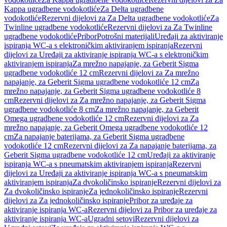
Kappa ugradbene vodokotliće
Za Delta ugradbene
vodokotliće
Rezervni dijelovi za Za Delta ugradbene vodokotliće
Za
Twinline ugradbene vodokotliće
Rezervni dijelovi za Za Twinline
ugradbene vodokotliće
Pribor
Potrošni materijali
Uređaji za aktiviranje
ispiranja WC-a s elektroničkim aktiviranjem ispiranja
Rezervni
dijelovi za Uređaji za aktiviranje ispiranja WC-a s elektroničkim
aktiviranjem ispiranja
Za mrežno napajanje, za Geberit Sigma
ugradbene vodokotliće 12 cm
Rezervni dijelovi za Za mrežno
napajanje, za Geberit Sigma ugradbene vodokotliće 12 cm
Za
mrežno napajanje, za Geberit Sigma ugradbene vodokotliće 8
cm
Rezervni dijelovi za Za mrežno napajanje, za Geberit Sigma
ugradbene vodokotliće 8 cm
Za mrežno napajanje, za Geberit
Omega ugradbene vodokotliće 12 cm
Rezervni dijelovi za Za
mrežno napajanje, za Geberit Omega ugradbene vodokotliće 12
cm
Za napajanje baterijama, za Geberit Sigma ugradbene
vodokotliće 12 cm
Rezervni dijelovi za Za napajanje baterijama, za
Geberit Sigma ugradbene vodokotliće 12 cm
Uređaji za aktiviranje
ispiranja WC-a s pneumatskim aktiviranjem ispiranja
Rezervni
dijelovi za Uređaji za aktiviranje ispiranja WC-a s pneumatskim
aktiviranjem ispiranja
Za dvokoličinsko ispiranje
Rezervni dijelovi za
Za dvokoličinsko ispiranje
Za jednokoličinsko ispiranje
Rezervni
dijelovi za Za jednokoličinsko ispiranje
Pribor za uređaje za
aktiviranje ispiranja WC-a
Rezervni dijelovi za Pribor za uređaje za
aktiviranje ispiranja WC-a
Ugradni setovi
Rezervni dijelovi za