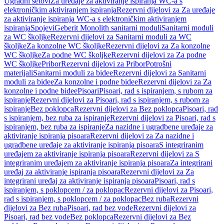
Ugradni setovi
Za uređaje za aktiviranje ispiranja WC-a s
elektroničkim aktiviranjem ispiranja
Rezervni dijelovi za Za uređaje
za aktiviranje ispiranja WC-a s elektroničkim aktiviranjem
ispiranja
Spojevi
Geberit Monolith sanitarni moduli
Sanitarni moduli
za WC školjke
Rezervni dijelovi za Sanitarni moduli za WC
školjke
Za konzolne WC školjke
Rezervni dijelovi za Za konzolne
WC školjke
Za podne WC školjke
Rezervni dijelovi za Za podne
WC školjke
Pribor
Rezervni dijelovi za Pribor
Potrošni
materijali
Sanitarni moduli za bidee
Rezervni dijelovi za Sanitarni
moduli za bidee
Za konzolne i podne bidee
Rezervni dijelovi za Za
konzolne i podne bidee
Pisoari
Pisoari, rad s ispiranjem, s rubom za
ispiranje
Rezervni dijelovi za Pisoari, rad s ispiranjem, s rubom za
ispiranje
Bez poklopca
Rezervni dijelovi za Bez poklopca
Pisoari, rad
s ispiranjem, bez ruba za ispiranje
Rezervni dijelovi za Pisoari, rad s
ispiranjem, bez ruba za ispiranje
Za nazidne i ugradbene uređaje za
aktiviranje ispiranja pisoara
Rezervni dijelovi za Za nazidne i
ugradbene uređaje za aktiviranje ispiranja pisoara
S integriranim
uređajem za aktiviranje ispiranja pisoara
Rezervni dijelovi za S
integriranim uređajem za aktiviranje ispiranja pisoara
Za integrirani
uređaj za aktiviranje ispiranja pisoara
Rezervni dijelovi za Za
integrirani uređaj za aktiviranje ispiranja pisoara
Pisoari, rad s
ispiranjem, s poklopcem / za poklopac
Rezervni dijelovi za Pisoari,
rad s ispiranjem, s poklopcem / za poklopac
Bez ruba
Rezervni
dijelovi za Bez ruba
Pisoari, rad bez vode
Rezervni dijelovi za
Pisoari, rad bez vode
Bez poklopca
Rezervni dijelovi za Bez