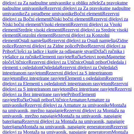
dijelovi za Za nadpultne umivaonike u obliku zdjele
Za pravokutne
nadpultne umivaonike
Rezervni dijelovi za Za pravokutne nadpultne
umivaonike
Za ugradbene umivaonike
Bočni elementi
Rezervni
dijelovi za Bočni elementi
Niski bočni elementi
Rezervni dijelovi za
Niski bočni elementi
Visoki elementi
Rezervni dijelovi za Visoki
elementi
Srednje visoki elementi
Rezervni dijelovi za Srednje visoki
elementi
Konzolni elementi
Rezervni dijelovi za Konzolni
elementi
Ostali namještaj
Rezervni dijelovi za Ostali namještaj
Zidne
police
Rezervni dijelovi za Zidne police
Pribor
Rezervni dijelovi za
Pribor
Ulošci za ladice i kutije za odlaganje stvari
Držači ručnika i
vješalice za ručnike
Elementi rasvjete
Ručke
Setovi nogu
Magnetne
ploče
Utičnice
Rezervni dijelovi za Utičnice
Ostali pribor
Ogledala i
elementi s ogledalom
Ogledala
Rezervni dijelovi za Ogledala
S
integriranom rasvjetom
Rezervni dijelovi za S integriranom
rasvjetom
Bez integrirane rasvjete
Elementi s ogledalom
Rezervni
dijelovi za Elementi s ogledalom
S integriranom rasvjetom
Rezervni
dijelovi za S integriranom rasvjetom
Bez integrirane rasvjete
Rezervni
dijelovi za Bez integrirane rasvjete
Pribor
Elementi
rasvjete
Ručke
Ostali pribor
Utičnice
Armature
Armature za
umivaonike
Rezervni dijelovi za Armature za umivaonike
Montaža
na umivaonik, mrežno napajanje
Rezervni dijelovi za Montaža na
umivaonik, mrežno napajanje
Montaža na umivaonik, napajanje
baterijama
Rezervni dijelovi za Montaža na umivaonik, napajanje
baterijama
Montaža na umivaonik, napajanje generatorom
Rezervni
dijelovi za Montaža na umivaonik, napajanje generatorom
Montaža