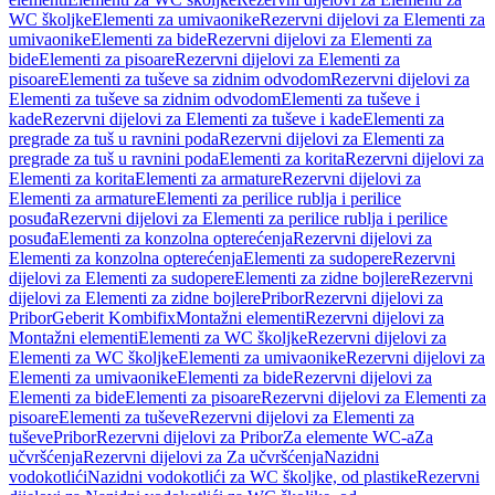
WC školjke
Elementi za umivaonike
Rezervni dijelovi za Elementi za
umivaonike
Elementi za bide
Rezervni dijelovi za Elementi za
bide
Elementi za pisoare
Rezervni dijelovi za Elementi za
pisoare
Elementi za tuševe sa zidnim odvodom
Rezervni dijelovi za
Elementi za tuševe sa zidnim odvodom
Elementi za tuševe i
kade
Rezervni dijelovi za Elementi za tuševe i kade
Elementi za
pregrade za tuš u ravnini poda
Rezervni dijelovi za Elementi za
pregrade za tuš u ravnini poda
Elementi za korita
Rezervni dijelovi za
Elementi za korita
Elementi za armature
Rezervni dijelovi za
Elementi za armature
Elementi za perilice rublja i perilice
posuđa
Rezervni dijelovi za Elementi za perilice rublja i perilice
posuđa
Elementi za konzolna opterećenja
Rezervni dijelovi za
Elementi za konzolna opterećenja
Elementi za sudopere
Rezervni
dijelovi za Elementi za sudopere
Elementi za zidne bojlere
Rezervni
dijelovi za Elementi za zidne bojlere
Pribor
Rezervni dijelovi za
Pribor
Geberit Kombifix
Montažni elementi
Rezervni dijelovi za
Montažni elementi
Elementi za WC školjke
Rezervni dijelovi za
Elementi za WC školjke
Elementi za umivaonike
Rezervni dijelovi za
Elementi za umivaonike
Elementi za bide
Rezervni dijelovi za
Elementi za bide
Elementi za pisoare
Rezervni dijelovi za Elementi za
pisoare
Elementi za tuševe
Rezervni dijelovi za Elementi za
tuševe
Pribor
Rezervni dijelovi za Pribor
Za elemente WC-a
Za
učvršćenja
Rezervni dijelovi za Za učvršćenja
Nazidni
vodokotlići
Nazidni vodokotlići za WC školjke, od plastike
Rezervni