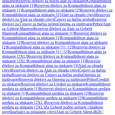
stiskanje
Rezervni dijelovi za Ručni alati za stiskanje
Kompatibilnost
alata za stiskanje [1]
Rezervni dijelovi za Kompatibilnost alata za
stiskanje [1]
Kompatibilnost alata za stiskanje [2]
Rezervni dijelovi za
Kompatibilnost alata za stiskanje [2]
Alati za obradu cijevi
Rezervni
dijelovi za Alati za obradu cijevi
Čepovi za tlačnu probu
Rezervni
dijelovi za Čepovi za tlačnu probu
Oprema za ispitivanje
Pribor
Alati
za Geberit Mapress
Rezervni dijelovi za Alati za Geberit
Mapress
Kompatibilnost alata za stiskanje [1]
Rezervni dijelovi za
Kompatibilnost alata za stiskanje [1]
Kompatibilnost alata za
stiskanje [2]
Rezervni dijelovi za Kompatibilnost alata za stiskanje
[2]
Kompatibilnost alata za stiskanje [1] / [2]
Rezervni dijelovi za
Kompatibilnost alata za stiskanje [1] / [2]
Kompatibilnost alata za
stiskanje [2XL]
Rezervni dijelovi za Kompatibilnost alata za
stiskanje [2XL]
Kompatibilnost alata za stiskanje [3]
Rezervni
dijelovi za Kompatibilnost alata za stiskanje [3]
Alati za obradu
cijevi
Rezervni dijelovi za Alati za obradu cijevi
Čepovi za tlačnu
probu
Rezervni dijelovi za Čepovi za tlačnu probu
Oprema za
ispitivanje
Rezervni dijelovi za Oprema za ispitivanje
Pribor
Uređaji
za stiskanje
Rezervni dijelovi za Uređaji za stiskanje
Kompatibilnost
uređaja za stiskanje [1]
Rezervni dijelovi za Kompatibilnost uređaja
za stiskanje [1]
Kompatibilnost uređaja za stiskanje [2]
Rezervni
dijelovi za Kompatibilnost uređaja za stiskanje [2]
Kompatibilnost
uređaja za stiskanje [2XL]
Rezervni dijelovi za Kompatibilnost
uređaja za stiskanje [2XL]
Za Geberit podno grijanje i hlađenje
površina
Stalci za polaganje cijevi
Alati za Geberit Silent-db20 /