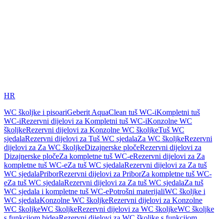
HR
WC školjke i pisoari
Geberit AquaClean tuš WC-i
Kompletni tuš
WC-i
Rezervni dijelovi za Kompletni tuš WC-i
Konzolne WC
školjke
Rezervni dijelovi za Konzolne WC školjke
Tuš WC
sjedala
Rezervni dijelovi za Tuš WC sjedala
Za WC školjke
Rezervni
dijelovi za Za WC školjke
Dizajnerske ploče
Rezervni dijelovi za
Dizajnerske ploče
Za kompletne tuš WC-e
Rezervni dijelovi za Za
kompletne tuš WC-e
Za tuš WC sjedala
Rezervni dijelovi za Za tuš
WC sjedala
Pribor
Rezervni dijelovi za Pribor
Za kompletne tuš WC-
e
Za tuš WC sjedala
Rezervni dijelovi za Za tuš WC sjedala
Za tuš
WC sjedala i kompletne tuš WC-e
Potrošni materijali
WC školjke i
WC sjedala
Konzolne WC školjke
Rezervni dijelovi za Konzolne
WC školjke
WC školjke
Rezervni dijelovi za WC školjke
WC školjke
s funkcijom bidea
Rezervni dijelovi za WC školjke s funkcijom