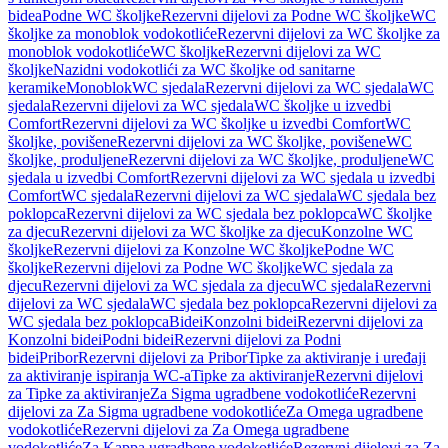
bidea
Podne WC školjke
Rezervni dijelovi za Podne WC školjke
WC
školjke za monoblok vodokotliće
Rezervni dijelovi za WC školjke za
monoblok vodokotliće
WC školjke
Rezervni dijelovi za WC
školjke
Nazidni vodokotlići za WC školjke od sanitarne
keramike
Monoblok
WC sjedala
Rezervni dijelovi za WC sjedala
WC
sjedala
Rezervni dijelovi za WC sjedala
WC školjke u izvedbi
Comfort
Rezervni dijelovi za WC školjke u izvedbi Comfort
WC
školjke, povišene
Rezervni dijelovi za WC školjke, povišene
WC
školjke, produljene
Rezervni dijelovi za WC školjke, produljene
WC
sjedala u izvedbi Comfort
Rezervni dijelovi za WC sjedala u izvedbi
Comfort
WC sjedala
Rezervni dijelovi za WC sjedala
WC sjedala bez
poklopca
Rezervni dijelovi za WC sjedala bez poklopca
WC školjke
za djecu
Rezervni dijelovi za WC školjke za djecu
Konzolne WC
školjke
Rezervni dijelovi za Konzolne WC školjke
Podne WC
školjke
Rezervni dijelovi za Podne WC školjke
WC sjedala za
djecu
Rezervni dijelovi za WC sjedala za djecu
WC sjedala
Rezervni
dijelovi za WC sjedala
WC sjedala bez poklopca
Rezervni dijelovi za
WC sjedala bez poklopca
Bidei
Konzolni bidei
Rezervni dijelovi za
Konzolni bidei
Podni bidei
Rezervni dijelovi za Podni
bidei
Pribor
Rezervni dijelovi za Pribor
Tipke za aktiviranje i uređaji
za aktiviranje ispiranja WC-a
Tipke za aktiviranje
Rezervni dijelovi
za Tipke za aktiviranje
Za Sigma ugradbene vodokotliće
Rezervni
dijelovi za Za Sigma ugradbene vodokotliće
Za Omega ugradbene
vodokotliće
Rezervni dijelovi za Za Omega ugradbene
vodokotliće
Za Kappa ugradbene vodokotliće
Rezervni dijelovi za Za