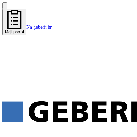
Na geberit.hr
Moji popisi