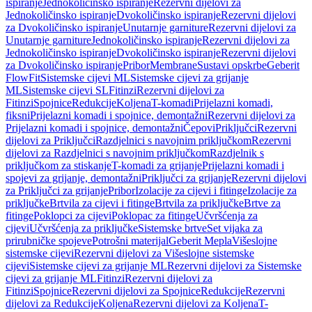
ispiranje
Jednokoličinsko ispiranje
Rezervni dijelovi za
Jednokoličinsko ispiranje
Dvokoličinsko ispiranje
Rezervni dijelovi
za Dvokoličinsko ispiranje
Unutarnje garniture
Rezervni dijelovi za
Unutarnje garniture
Jednokoličinsko ispiranje
Rezervni dijelovi za
Jednokoličinsko ispiranje
Dvokoličinsko ispiranje
Rezervni dijelovi
za Dvokoličinsko ispiranje
Pribor
Membrane
Sustavi opskrbe
Geberit
FlowFit
Sistemske cijevi ML
Sistemske cijevi za grijanje
ML
Sistemske cijevi SL
Fitinzi
Rezervni dijelovi za
Fitinzi
Spojnice
Redukcije
Koljena
T-komadi
Prijelazni komadi,
fiksni
Prijelazni komadi i spojnice, demontažni
Rezervni dijelovi za
Prijelazni komadi i spojnice, demontažni
Čepovi
Priključci
Rezervni
dijelovi za Priključci
Razdjelnici s navojnim priključkom
Rezervni
dijelovi za Razdjelnici s navojnim priključkom
Razdjelnik s
priključkom za stiskanje
T-komadi za grijanje
Prijelazni komadi i
spojevi za grijanje, demontažni
Priključci za grijanje
Rezervni dijelovi
za Priključci za grijanje
Pribor
Izolacije za cijevi i fitinge
Izolacije za
priključke
Brtvila za cijevi i fitinge
Brtvila za priključke
Brtve za
fitinge
Poklopci za cijevi
Poklopac za fitinge
Učvršćenja za
cijevi
Učvršćenja za priključke
Sistemske brtve
Set vijaka za
prirubničke spojeve
Potrošni materijal
Geberit Mepla
Višeslojne
sistemske cijevi
Rezervni dijelovi za Višeslojne sistemske
cijevi
Sistemske cijevi za grijanje ML
Rezervni dijelovi za Sistemske
cijevi za grijanje ML
Fitinzi
Rezervni dijelovi za
Fitinzi
Spojnice
Rezervni dijelovi za Spojnice
Redukcije
Rezervni
dijelovi za Redukcije
Koljena
Rezervni dijelovi za Koljena
T-