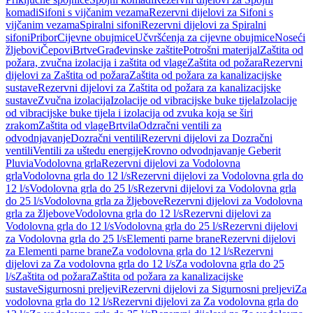
komadi
Sifoni s vijčanim vezama
Rezervni dijelovi za Sifoni s
vijčanim vezama
Spiralni sifoni
Rezervni dijelovi za Spiralni
sifoni
Pribor
Cijevne obujmice
Učvršćenja za cijevne obujmice
Noseći
žljebovi
Čepovi
Brtve
Građevinske zaštite
Potrošni materijal
Zaštita od
požara, zvučna izolacija i zaštita od vlage
Zaštita od požara
Rezervni
dijelovi za Zaštita od požara
Zaštita od požara za kanalizacijske
sustave
Rezervni dijelovi za Zaštita od požara za kanalizacijske
sustave
Zvučna izolacija
Izolacije od vibracijske buke tijela
Izolacije
od vibracijske buke tijela i izolacija od zvuka koja se širi
zrakom
Zaštita od vlage
Brtvila
Odzračni ventili za
odvodnjavanje
Dozračni ventili
Rezervni dijelovi za Dozračni
ventili
Ventili za uštedu energije
Krovno odvodnjavanje Geberit
Pluvia
Vodolovna grla
Rezervni dijelovi za Vodolovna
grla
Vodolovna grla do 12 l/s
Rezervni dijelovi za Vodolovna grla do
12 l/s
Vodolovna grla do 25 l/s
Rezervni dijelovi za Vodolovna grla
do 25 l/s
Vodolovna grla za žljebove
Rezervni dijelovi za Vodolovna
grla za žljebove
Vodolovna grla do 12 l/s
Rezervni dijelovi za
Vodolovna grla do 12 l/s
Vodolovna grla do 25 l/s
Rezervni dijelovi
za Vodolovna grla do 25 l/s
Elementi parne brane
Rezervni dijelovi
za Elementi parne brane
Za vodolovna grla do 12 l/s
Rezervni
dijelovi za Za vodolovna grla do 12 l/s
Za vodolovna grla do 25
l/s
Zaštita od požara
Zaštita od požara za kanalizacijske
sustave
Sigurnosni preljevi
Rezervni dijelovi za Sigurnosni preljevi
Za
vodolovna grla do 12 l/s
Rezervni dijelovi za Za vodolovna grla do