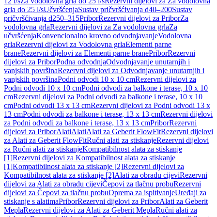
12 l/s
Za vodolovna grla do 25 l/s
Rezervni dijelovi za Za vodolovna
grla do 25 l/s
Učvršćenja
Sustav pričvršćivanja d40–200
Sustav
pričvršćivanja d250–315
Pribor
Rezervni dijelovi za Pribor
Za
vodolovna grla
Rezervni dijelovi za Za vodolovna grla
Za
učvršćenja
Konvencionalno krovno odvodnjavanje
Vodolovna
grla
Rezervni dijelovi za Vodolovna grla
Elementi parne
brane
Rezervni dijelovi za Elementi parne brane
Pribor
Rezervni
dijelovi za Pribor
Podna odvodnja
Odvodnjavanje unutarnjih i
vanjskih površina
Rezervni dijelovi za Odvodnjavanje unutarnjih i
vanjskih površina
Podni odvodi 10 x 10 cm
Rezervni dijelovi za
Podni odvodi 10 x 10 cm
Podni odvodi za balkone i terase, 10 x 10
cm
Rezervni dijelovi za Podni odvodi za balkone i terase, 10 x 10
cm
Podni odvodi 13 x 13 cm
Rezervni dijelovi za Podni odvodi 13 x
13 cm
Podni odvodi za balkone i terase, 13 x 13 cm
Rezervni dijelovi
za Podni odvodi za balkone i terase, 13 x 13 cm
Pribor
Rezervni
dijelovi za Pribor
Alati
Alati
Alati za Geberit FlowFit
Rezervni dijelovi
za Alati za Geberit FlowFit
Ručni alati za stiskanje
Rezervni dijelovi
za Ručni alati za stiskanje
Kompatibilnost alata za stiskanje
[1]
Rezervni dijelovi za Kompatibilnost alata za stiskanje
[1]
Kompatibilnost alata za stiskanje [2]
Rezervni dijelovi za
Kompatibilnost alata za stiskanje [2]
Alati za obradu cijevi
Rezervni
dijelovi za Alati za obradu cijevi
Čepovi za tlačnu probu
Rezervni
dijelovi za Čepovi za tlačnu probu
Oprema za ispitivanje
Uređaji za
stiskanje s alatima
Pribor
Rezervni dijelovi za Pribor
Alati za Geberit
Mepla
Rezervni dijelovi za Alati za Geberit Mepla
Ručni alati za