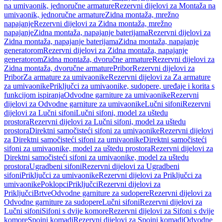
na umivaonik, jednoručne armature
Rezervni dijelovi za Montaža na
umivaonik, jednoručne armature
Zidna montaža, mrežno
napajanje
Rezervni dijelovi za Zidna montaža, mrežno
napajanje
Zidna montaža, napajanje baterijama
Rezervni dijelovi za
Zidna montaža, napajanje baterijama
Zidna montaža, napajanje
generatorom
Rezervni dijelovi za Zidna montaža, napajanje
generatorom
Zidna montaža, dvoručne armature
Rezervni dijelovi za
Zidna montaža, dvoručne armature
Pribor
Rezervni dijelovi za
Pribor
Za armature za umivaonike
Rezervni dijelovi za Za armature
za umivaonike
Priključci za umivaonike, sudopere, uređaje i korita s
funkcijom ispiranja
Odvodne garniture za umivaonike
Rezervni
dijelovi za Odvodne garniture za umivaonike
Lučni sifoni
Rezervni
dijelovi za Lučni sifoni
Lučni sifoni, model za uštedu
prostora
Rezervni dijelovi za Lučni sifoni, model za uštedu
prostora
Direktni samočisteći sifoni za umivaonike
Rezervni dijelovi
za Direktni samočisteći sifoni za umivaonike
Direktni samočisteći
sifoni za umivaonike, model za uštedu prostora
Rezervni dijelovi za
Direktni samočisteći sifoni za umivaonike, model za uštedu
prostora
Ugradbeni sifoni
Rezervni dijelovi za Ugradbeni
sifoni
Priključci za umivaonike
Rezervni dijelovi za Priključci za
umivaonike
Poklopci
Priključci
Rezervni dijelovi za
Priključci
Brtve
Odvodne garniture za sudopere
Rezervni dijelovi za
Odvodne garniture za sudopere
Lučni sifoni
Rezervni dijelovi za
Lučni sifoni
Sifoni s dvije komore
Rezervni dijelovi za Sifoni s dvije
komore
Spojni komadi
Rezervni dijelovi za Spojni komadi
Odvodne