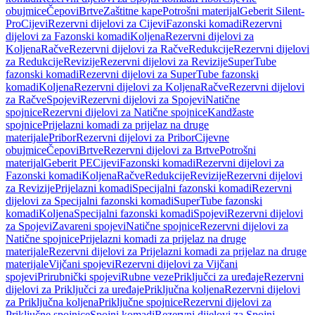
obujmice
Čepovi
Brtve
Zaštitne kape
Potrošni materijal
Geberit Silent-
Pro
Cijevi
Rezervni dijelovi za Cijevi
Fazonski komadi
Rezervni
dijelovi za Fazonski komadi
Koljena
Rezervni dijelovi za
Koljena
Račve
Rezervni dijelovi za Račve
Redukcije
Rezervni dijelovi
za Redukcije
Revizije
Rezervni dijelovi za Revizije
SuperTube
fazonski komadi
Rezervni dijelovi za SuperTube fazonski
komadi
Koljena
Rezervni dijelovi za Koljena
Račve
Rezervni dijelovi
za Račve
Spojevi
Rezervni dijelovi za Spojevi
Natične
spojnice
Rezervni dijelovi za Natične spojnice
Kandžaste
spojnice
Prijelazni komadi za prijelaz na druge
materijale
Pribor
Rezervni dijelovi za Pribor
Cijevne
obujmice
Čepovi
Brtve
Rezervni dijelovi za Brtve
Potrošni
materijal
Geberit PE
Cijevi
Fazonski komadi
Rezervni dijelovi za
Fazonski komadi
Koljena
Račve
Redukcije
Revizije
Rezervni dijelovi
za Revizije
Prijelazni komadi
Specijalni fazonski komadi
Rezervni
dijelovi za Specijalni fazonski komadi
SuperTube fazonski
komadi
Koljena
Specijalni fazonski komadi
Spojevi
Rezervni dijelovi
za Spojevi
Zavareni spojevi
Natične spojnice
Rezervni dijelovi za
Natične spojnice
Prijelazni komadi za prijelaz na druge
materijale
Rezervni dijelovi za Prijelazni komadi za prijelaz na druge
materijale
Vijčani spojevi
Rezervni dijelovi za Vijčani
spojevi
Prirubnički spojevi
Rubne veze
Priključci za uređaje
Rezervni
dijelovi za Priključci za uređaje
Priključna koljena
Rezervni dijelovi
za Priključna koljena
Priključne spojnice
Rezervni dijelovi za
Priključne spojnice
Spojni komadi
Rezervni dijelovi za Spojni