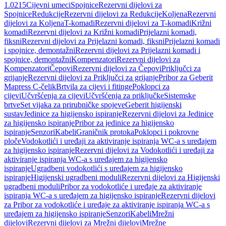
1.0215
Cijevni umeci
Spojnice
Rezervni dijelovi za
Spojnice
Redukcije
Rezervni dijelovi za Redukcije
Koljena
Rezervni
dijelovi za Koljena
T-komadi
Rezervni dijelovi za T-komadi
Križni
komadi
Rezervni dijelovi za Križni komadi
Prijelazni komadi,
fiksni
Rezervni dijelovi za Prijelazni komadi, fiksni
Prijelazni komadi
i spojnice, demontažni
Rezervni dijelovi za Prijelazni komadi i
spojnice, demontažni
Kompenzatori
Rezervni dijelovi za
Kompenzatori
Čepovi
Rezervni dijelovi za Čepovi
Priključci za
grijanje
Rezervni dijelovi za Priključci za grijanje
Pribor za Geberit
Mapress C-čelik
Brtvila za cijevi i fitinge
Poklopci za
cijevi
Učvršćenja za cijevi
Učvršćenja za priključke
Sistemske
brtve
Set vijaka za prirubničke spojeve
Geberit higijenski
sustav
Jedinice za higijensko ispiranje
Rezervni dijelovi za Jedinice
za higijensko ispiranje
Pribor za jedinice za higijensko
ispiranje
Senzori
Kabeli
Graničnik protoka
Poklopci i pokrovne
ploče
Vodokotlići i uređaji za aktiviranje ispiranja WC-a s uređajem
za higijensko ispiranje
Rezervni dijelovi za Vodokotlići i uređaji za
aktiviranje ispiranja WC-a s uređajem za higijensko
ispiranje
Ugradbeni vodokotlići s uređajem za higijensko
ispiranje
Higijenski ugradbeni moduli
Rezervni dijelovi za Higijenski
ugradbeni moduli
Pribor za vodokotliće i uređaje za aktiviranje
ispiranja WC-a s uređajem za higijensko ispiranje
Rezervni dijelovi
za Pribor za vodokotliće i uređaje za aktiviranje ispiranja WC-a s
uređajem za higijensko ispiranje
Senzori
Kabeli
Mrežni
dijelovi
Rezervni dijelovi za Mrežni dijelovi
Mrežne