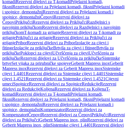
komadi
Rezervni dijelovi za T-komadi
Prijelazni komadi,
fiksni
Rezervni dijelovi za Prijelazni komadi, fiksni
Prijelazni komadi
i spojnice, demontažni
Rezervni dijelovi za Prijelazni komadi i
spojnice, demontažni
Čepovi
Rezervni dijelovi za
Čepovi
Priključci
Rezervni dijelovi za Priključci
Razdjelnici s
navojnim priključkom
Rezervni dijelovi za Razdjelnici s navojnim
priključkom
T-komadi za grijanje
Rezervni dijelovi za T-komadi za
grijanje
Priključci za grijanje
Rezervni dijelovi za Priključci za
grijanje
Pribor
Rezervni dijelovi za Pribor
Izolacije za cijevi i
fitinge
Izolacije za priključke
Brtvila za cijevi i fitinge
Brtvila za
priključke
Poklopci za cijevi
Učvršćenja za cijevi
Učvršćenja za
priključke
Rezervni dijelovi za Učvršćenja za priključke
Sistemske
brtve
Set vijaka za prirubničke spojeve
Geberit Mapress inox
Geberit
Mapress inox
Rezervni dijelovi za Geberit Mapress inox
Sistemske
cijevi 1.4401
Rezervni dijelovi za Sistemske cijevi 1.4401
Sistemske
cijevi 1.4521
Rezervni dijelovi za Sistemske cijevi 1.4521
Cijevni
umeci
Spojnice
Rezervni dijelovi za Spojnice
Redukcije
Rezervni
dijelovi za Redukcije
Koljena
Rezervni dijelovi za Koljena
T-
komadi
Rezervni dijelovi za T-komadi
Prijelazni komadi,
fiksni
Rezervni dijelovi za Prijelazni komadi, fiksni
Prijelazni komadi
i spojnice, demontažni
Rezervni dijelovi za Prijelazni komadi i
spojnice, demontažni
Kompenzatori
Rezervni dijelovi za
Kompenzatori
Čepovi
Rezervni dijelovi za Čepovi
Priključci
Rezervni
dijelovi za Priključci
Geberit Mapress inox, plin
Rezervni dijelovi za
Geberit Mapress inox, plin
Sistemske cijevi 1.4401
Rezervni dijelovi