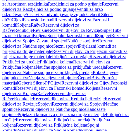
za Asortiman razdjelnika
Razdjelnici za podno grijanje
Rezervni
dijelovi za Razdjelnici za podno grijanje
Ventili za brzo
odzračivanje
Sustavi za odvodnjavanje zgrade
Geberit Silent-
db20
Cijevi
Fazonski komadi
Rezervni dijelovi za Fazonski
komadi
Koljena
Račve
Rezervni dijelovi za
Račve
Redukcije
Revizije
Rezervni dijelovi za Revizije
SuperTube
fazonski komadi
Koljena
Specijalni fazonski komadi
Spojevi
Rezervni
dijelovi za Spojevi
Zavareni spojevi
Natične spojnice
Rezervni
dijelovi za Natične spojnice
Stezni spojevi
Prijelazni komadi za
prijelaz na druge materijale
Rezervni dijelovi za Prijelazni komadi za
prijelaz na druge materijale
Priključci za uređaje
Rezervni dijelovi za
Priključci za uređaje
Priključna koljena
Rezervni dijelovi za
Priključna koljena
Natične spojnice za priključak uređaja
Rezervni
dijelovi za Natične spojnice za priključak uređaja
Pribor
Cijevne
obujmice
Učvršćenja za cijevne obujmice
Čepovi
Brtve
Potrošni
materijal
Geberit Silent-PP
Cijevi
Rezervni dijelovi za Cijevi
Fazonski
komadi
Rezervni dijelovi za Fazonski komadi
Koljena
Rezervni
dijelovi za Koljena
Račve
Rezervni dijelovi za
Račve
Redukcije
Rezervni dijelovi za Redukcije
Revizije
Rezervni
dijelovi za Revizije
Spojevi
Rezervni dijelovi za Spojevi
Natične
spojnice
Rezervni dijelovi za Natične spojnice
Kandžaste
spojnice
Prijelazni komadi za prijelaz na druge materijale
Priključci za
uređaje
Rezervni dijelovi za Priključci za uređaje
Priključna
koljena
Rezervni dijelovi za Priključna koljena
Spojni
komadi
Rezervni dijelovi za Spojni komadi
Pribor
Cijevne