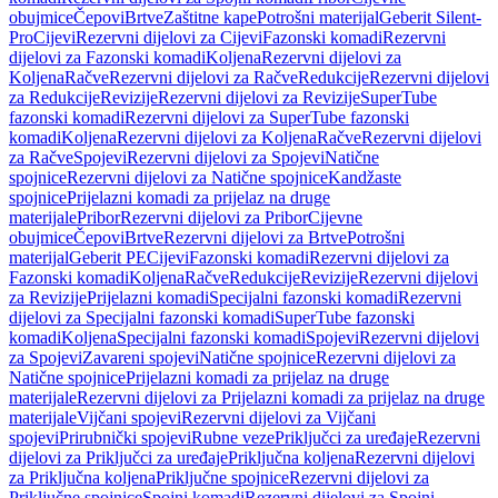
obujmice
Čepovi
Brtve
Zaštitne kape
Potrošni materijal
Geberit Silent-
Pro
Cijevi
Rezervni dijelovi za Cijevi
Fazonski komadi
Rezervni
dijelovi za Fazonski komadi
Koljena
Rezervni dijelovi za
Koljena
Račve
Rezervni dijelovi za Račve
Redukcije
Rezervni dijelovi
za Redukcije
Revizije
Rezervni dijelovi za Revizije
SuperTube
fazonski komadi
Rezervni dijelovi za SuperTube fazonski
komadi
Koljena
Rezervni dijelovi za Koljena
Račve
Rezervni dijelovi
za Račve
Spojevi
Rezervni dijelovi za Spojevi
Natične
spojnice
Rezervni dijelovi za Natične spojnice
Kandžaste
spojnice
Prijelazni komadi za prijelaz na druge
materijale
Pribor
Rezervni dijelovi za Pribor
Cijevne
obujmice
Čepovi
Brtve
Rezervni dijelovi za Brtve
Potrošni
materijal
Geberit PE
Cijevi
Fazonski komadi
Rezervni dijelovi za
Fazonski komadi
Koljena
Račve
Redukcije
Revizije
Rezervni dijelovi
za Revizije
Prijelazni komadi
Specijalni fazonski komadi
Rezervni
dijelovi za Specijalni fazonski komadi
SuperTube fazonski
komadi
Koljena
Specijalni fazonski komadi
Spojevi
Rezervni dijelovi
za Spojevi
Zavareni spojevi
Natične spojnice
Rezervni dijelovi za
Natične spojnice
Prijelazni komadi za prijelaz na druge
materijale
Rezervni dijelovi za Prijelazni komadi za prijelaz na druge
materijale
Vijčani spojevi
Rezervni dijelovi za Vijčani
spojevi
Prirubnički spojevi
Rubne veze
Priključci za uređaje
Rezervni
dijelovi za Priključci za uređaje
Priključna koljena
Rezervni dijelovi
za Priključna koljena
Priključne spojnice
Rezervni dijelovi za
Priključne spojnice
Spojni komadi
Rezervni dijelovi za Spojni