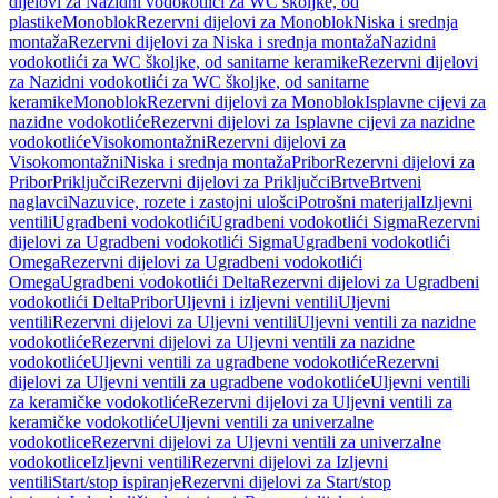
dijelovi za Nazidni vodokotlići za WC školjke, od
plastike
Monoblok
Rezervni dijelovi za Monoblok
Niska i srednja
montaža
Rezervni dijelovi za Niska i srednja montaža
Nazidni
vodokotlići za WC školjke, od sanitarne keramike
Rezervni dijelovi
za Nazidni vodokotlići za WC školjke, od sanitarne
keramike
Monoblok
Rezervni dijelovi za Monoblok
Isplavne cijevi za
nazidne vodokotliće
Rezervni dijelovi za Isplavne cijevi za nazidne
vodokotliće
Visokomontažni
Rezervni dijelovi za
Visokomontažni
Niska i srednja montaža
Pribor
Rezervni dijelovi za
Pribor
Priključci
Rezervni dijelovi za Priključci
Brtve
Brtveni
naglavci
Nazuvice, rozete i zastojni ulošci
Potrošni materijal
Izljevni
ventili
Ugradbeni vodokotlići
Ugradbeni vodokotlići Sigma
Rezervni
dijelovi za Ugradbeni vodokotlići Sigma
Ugradbeni vodokotlići
Omega
Rezervni dijelovi za Ugradbeni vodokotlići
Omega
Ugradbeni vodokotlići Delta
Rezervni dijelovi za Ugradbeni
vodokotlići Delta
Pribor
Uljevni i izljevni ventili
Uljevni
ventili
Rezervni dijelovi za Uljevni ventili
Uljevni ventili za nazidne
vodokotliće
Rezervni dijelovi za Uljevni ventili za nazidne
vodokotliće
Uljevni ventili za ugradbene vodokotliće
Rezervni
dijelovi za Uljevni ventili za ugradbene vodokotliće
Uljevni ventili
za keramičke vodokotliće
Rezervni dijelovi za Uljevni ventili za
keramičke vodokotliće
Uljevni ventili za univerzalne
vodokotlice
Rezervni dijelovi za Uljevni ventili za univerzalne
vodokotlice
Izljevni ventili
Rezervni dijelovi za Izljevni
ventili
Start/stop ispiranje
Rezervni dijelovi za Start/stop