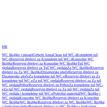
HR
WC školjke i pisoari
Geberit AquaClean tuš WC-i
Kompletni tuš
WC-i
Rezervni dijelovi za Kompletni tuš WC-i
Konzolne WC
školjke
Rezervni dijelovi za Konzolne WC školjke
Tuš WC
sjedala
Rezervni dijelovi za Tuš WC sjedala
Za WC školjke
Rezervni
dijelovi za Za WC školjke
Dizajnerske ploče
Rezervni dijelovi za
Dizajnerske ploče
Za kompletne tuš WC-e
Rezervni dijelovi za Za
kompletne tuš WC-e
Za tuš WC sjedala
Rezervni dijelovi za Za tuš
WC sjedala
Pribor
Rezervni dijelovi za Pribor
Za kompletne tuš WC-
e
Za tuš WC sjedala
Rezervni dijelovi za Za tuš WC sjedala
Za tuš
WC sjedala i kompletne tuš WC-e
Potrošni materijali
WC školjke i
WC sjedala
Konzolne WC školjke
Rezervni dijelovi za Konzolne
WC školjke
WC školjke
Rezervni dijelovi za WC školjke
WC školjke
s funkcijom bidea
Rezervni dijelovi za WC školjke s funkcijom