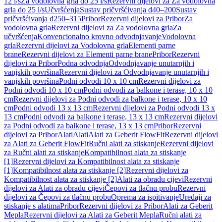
12 l/s
Za vodolovna grla do 25 l/s
Rezervni dijelovi za Za vodolovna
grla do 25 l/s
Učvršćenja
Sustav pričvršćivanja d40–200
Sustav
pričvršćivanja d250–315
Pribor
Rezervni dijelovi za Pribor
Za
vodolovna grla
Rezervni dijelovi za Za vodolovna grla
Za
učvršćenja
Konvencionalno krovno odvodnjavanje
Vodolovna
grla
Rezervni dijelovi za Vodolovna grla
Elementi parne
brane
Rezervni dijelovi za Elementi parne brane
Pribor
Rezervni
dijelovi za Pribor
Podna odvodnja
Odvodnjavanje unutarnjih i
vanjskih površina
Rezervni dijelovi za Odvodnjavanje unutarnjih i
vanjskih površina
Podni odvodi 10 x 10 cm
Rezervni dijelovi za
Podni odvodi 10 x 10 cm
Podni odvodi za balkone i terase, 10 x 10
cm
Rezervni dijelovi za Podni odvodi za balkone i terase, 10 x 10
cm
Podni odvodi 13 x 13 cm
Rezervni dijelovi za Podni odvodi 13 x
13 cm
Podni odvodi za balkone i terase, 13 x 13 cm
Rezervni dijelovi
za Podni odvodi za balkone i terase, 13 x 13 cm
Pribor
Rezervni
dijelovi za Pribor
Alati
Alati
Alati za Geberit FlowFit
Rezervni dijelovi
za Alati za Geberit FlowFit
Ručni alati za stiskanje
Rezervni dijelovi
za Ručni alati za stiskanje
Kompatibilnost alata za stiskanje
[1]
Rezervni dijelovi za Kompatibilnost alata za stiskanje
[1]
Kompatibilnost alata za stiskanje [2]
Rezervni dijelovi za
Kompatibilnost alata za stiskanje [2]
Alati za obradu cijevi
Rezervni
dijelovi za Alati za obradu cijevi
Čepovi za tlačnu probu
Rezervni
dijelovi za Čepovi za tlačnu probu
Oprema za ispitivanje
Uređaji za
stiskanje s alatima
Pribor
Rezervni dijelovi za Pribor
Alati za Geberit
Mepla
Rezervni dijelovi za Alati za Geberit Mepla
Ručni alati za