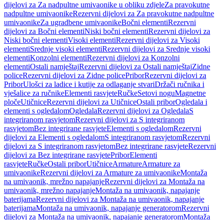
dijelovi za Za nadpultne umivaonike u obliku zdjele
Za pravokutne
nadpultne umivaonike
Rezervni dijelovi za Za pravokutne nadpultne
umivaonike
Za ugradbene umivaonike
Bočni elementi
Rezervni
dijelovi za Bočni elementi
Niski bočni elementi
Rezervni dijelovi za
Niski bočni elementi
Visoki elementi
Rezervni dijelovi za Visoki
elementi
Srednje visoki elementi
Rezervni dijelovi za Srednje visoki
elementi
Konzolni elementi
Rezervni dijelovi za Konzolni
elementi
Ostali namještaj
Rezervni dijelovi za Ostali namještaj
Zidne
police
Rezervni dijelovi za Zidne police
Pribor
Rezervni dijelovi za
Pribor
Ulošci za ladice i kutije za odlaganje stvari
Držači ručnika i
vješalice za ručnike
Elementi rasvjete
Ručke
Setovi nogu
Magnetne
ploče
Utičnice
Rezervni dijelovi za Utičnice
Ostali pribor
Ogledala i
elementi s ogledalom
Ogledala
Rezervni dijelovi za Ogledala
S
integriranom rasvjetom
Rezervni dijelovi za S integriranom
rasvjetom
Bez integrirane rasvjete
Elementi s ogledalom
Rezervni
dijelovi za Elementi s ogledalom
S integriranom rasvjetom
Rezervni
dijelovi za S integriranom rasvjetom
Bez integrirane rasvjete
Rezervni
dijelovi za Bez integrirane rasvjete
Pribor
Elementi
rasvjete
Ručke
Ostali pribor
Utičnice
Armature
Armature za
umivaonike
Rezervni dijelovi za Armature za umivaonike
Montaža
na umivaonik, mrežno napajanje
Rezervni dijelovi za Montaža na
umivaonik, mrežno napajanje
Montaža na umivaonik, napajanje
baterijama
Rezervni dijelovi za Montaža na umivaonik, napajanje
baterijama
Montaža na umivaonik, napajanje generatorom
Rezervni
dijelovi za Montaža na umivaonik, napajanje generatorom
Montaža