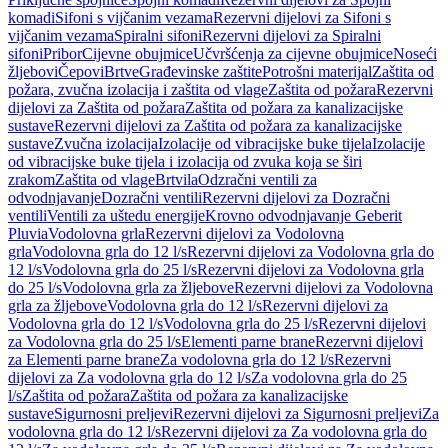
komadi
Sifoni s vijčanim vezama
Rezervni dijelovi za Sifoni s
vijčanim vezama
Spiralni sifoni
Rezervni dijelovi za Spiralni
sifoni
Pribor
Cijevne obujmice
Učvršćenja za cijevne obujmice
Noseći
žljebovi
Čepovi
Brtve
Građevinske zaštite
Potrošni materijal
Zaštita od
požara, zvučna izolacija i zaštita od vlage
Zaštita od požara
Rezervni
dijelovi za Zaštita od požara
Zaštita od požara za kanalizacijske
sustave
Rezervni dijelovi za Zaštita od požara za kanalizacijske
sustave
Zvučna izolacija
Izolacije od vibracijske buke tijela
Izolacije
od vibracijske buke tijela i izolacija od zvuka koja se širi
zrakom
Zaštita od vlage
Brtvila
Odzračni ventili za
odvodnjavanje
Dozračni ventili
Rezervni dijelovi za Dozračni
ventili
Ventili za uštedu energije
Krovno odvodnjavanje Geberit
Pluvia
Vodolovna grla
Rezervni dijelovi za Vodolovna
grla
Vodolovna grla do 12 l/s
Rezervni dijelovi za Vodolovna grla do
12 l/s
Vodolovna grla do 25 l/s
Rezervni dijelovi za Vodolovna grla
do 25 l/s
Vodolovna grla za žljebove
Rezervni dijelovi za Vodolovna
grla za žljebove
Vodolovna grla do 12 l/s
Rezervni dijelovi za
Vodolovna grla do 12 l/s
Vodolovna grla do 25 l/s
Rezervni dijelovi
za Vodolovna grla do 25 l/s
Elementi parne brane
Rezervni dijelovi
za Elementi parne brane
Za vodolovna grla do 12 l/s
Rezervni
dijelovi za Za vodolovna grla do 12 l/s
Za vodolovna grla do 25
l/s
Zaštita od požara
Zaštita od požara za kanalizacijske
sustave
Sigurnosni preljevi
Rezervni dijelovi za Sigurnosni preljevi
Za
vodolovna grla do 12 l/s
Rezervni dijelovi za Za vodolovna grla do