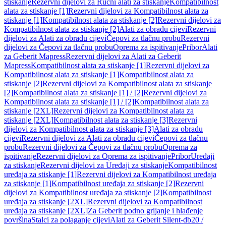
stiskanje
Rezervni dijelovi za Ručni alati za stiskanje
Kompatibilnost
alata za stiskanje [1]
Rezervni dijelovi za Kompatibilnost alata za
stiskanje [1]
Kompatibilnost alata za stiskanje [2]
Rezervni dijelovi za
Kompatibilnost alata za stiskanje [2]
Alati za obradu cijevi
Rezervni
dijelovi za Alati za obradu cijevi
Čepovi za tlačnu probu
Rezervni
dijelovi za Čepovi za tlačnu probu
Oprema za ispitivanje
Pribor
Alati
za Geberit Mapress
Rezervni dijelovi za Alati za Geberit
Mapress
Kompatibilnost alata za stiskanje [1]
Rezervni dijelovi za
Kompatibilnost alata za stiskanje [1]
Kompatibilnost alata za
stiskanje [2]
Rezervni dijelovi za Kompatibilnost alata za stiskanje
[2]
Kompatibilnost alata za stiskanje [1] / [2]
Rezervni dijelovi za
Kompatibilnost alata za stiskanje [1] / [2]
Kompatibilnost alata za
stiskanje [2XL]
Rezervni dijelovi za Kompatibilnost alata za
stiskanje [2XL]
Kompatibilnost alata za stiskanje [3]
Rezervni
dijelovi za Kompatibilnost alata za stiskanje [3]
Alati za obradu
cijevi
Rezervni dijelovi za Alati za obradu cijevi
Čepovi za tlačnu
probu
Rezervni dijelovi za Čepovi za tlačnu probu
Oprema za
ispitivanje
Rezervni dijelovi za Oprema za ispitivanje
Pribor
Uređaji
za stiskanje
Rezervni dijelovi za Uređaji za stiskanje
Kompatibilnost
uređaja za stiskanje [1]
Rezervni dijelovi za Kompatibilnost uređaja
za stiskanje [1]
Kompatibilnost uređaja za stiskanje [2]
Rezervni
dijelovi za Kompatibilnost uređaja za stiskanje [2]
Kompatibilnost
uređaja za stiskanje [2XL]
Rezervni dijelovi za Kompatibilnost
uređaja za stiskanje [2XL]
Za Geberit podno grijanje i hlađenje
površina
Stalci za polaganje cijevi
Alati za Geberit Silent-db20 /