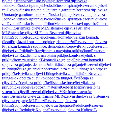
ispiranje
Jednokoličinsko ispiranje
Rezervni dijelovi za
Jednokoličinsko ispiranje
Dvokoličinsko ispiranje
Rezervni dijelovi
za Dvokoličinsko ispiranje
Unutarnje garniture
Rezervni dijelovi za
Unutarnje garniture
Jednokoličinsko ispiranje
Rezervni dijelovi za
Jednokoličinsko ispiranje
Dvokoličinsko ispiranje
Rezervni dijelovi
za Dvokoličinsko ispiranje
Pribor
Membrane
Sustavi opskrbe
Geberit
FlowFit
Sistemske cijevi ML
Sistemske cijevi za grijanje
ML
Sistemske cijevi SL
Fitinzi
Rezervni dijelovi za
Fitinzi
Spojnice
Redukcije
Koljena
T-komadi
Prijelazni komadi,
fiksni
Prijelazni komadi i spojnice, demontažni
Rezervni dijelovi za
Prijelazni komadi i spojnice, demontažni
Čepovi
Priključci
Rezervni
dijelovi za Priključci
Razdjelnici s navojnim priključkom
Rezervni
dijelovi za Razdjelnici s navojnim priključkom
Razdjelnik s
priključkom za stiskanje
T-komadi za grijanje
Prijelazni komadi i
spojevi za grijanje, demontažni
Priključci za grijanje
Rezervni dijelovi
za Priključci za grijanje
Pribor
Izolacije za cijevi i fitinge
Izolacije za
priključke
Brtvila za cijevi i fitinge
Brtvila za priključke
Brtve za
fitinge
Poklopci za cijevi
Poklopac za fitinge
Učvršćenja za
cijevi
Učvršćenja za priključke
Sistemske brtve
Set vijaka za
prirubničke spojeve
Potrošni materijal
Geberit Mepla
Višeslojne
sistemske cijevi
Rezervni dijelovi za Višeslojne sistemske
cijevi
Sistemske cijevi za grijanje ML
Rezervni dijelovi za Sistemske
cijevi za grijanje ML
Fitinzi
Rezervni dijelovi za
Fitinzi
Spojnice
Rezervni dijelovi za Spojnice
Redukcije
Rezervni
dijelovi za Redukcije
Koljena
Rezervni dijelovi za Koljena
T-