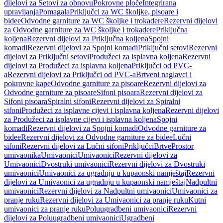
dijelovi za Setovi za obnovu
Pokrovne ploče
Integrirana
upravljanja
Pomagala
Priključci za WC školjke, pisoare i
bidee
Odvodne garniture za WC školjke i trokadere
Rezervni dijelovi
za Odvodne garniture za WC školjke i trokadere
Priključna
koljena
Rezervni dijelovi za Priključna koljena
Spojni
komadi
Rezervni dijelovi za Spojni komadi
Priključni setovi
Rezervni
dijelovi za Priključni setovi
Produžeci za isplavna koljena
Rezervni
dijelovi za Produžeci za isplavna koljena
Priključci od PVC-
a
Rezervni dijelovi za Priključci od PVC-a
Brtveni naglavci i
pokrovne kape
Odvodne garniture za pisoare
Rezervni dijelovi za
Odvodne garniture za pisoare
Sifoni pisoara
Rezervni dijelovi za
Sifoni pisoara
Spiralni sifoni
Rezervni dijelovi za Spiralni
sifoni
Produžeci za isplavne cijevi i isplavna koljena
Rezervni dijelovi
za Produžeci za isplavne cijevi i isplavna koljena
Spojni
komadi
Rezervni dijelovi za Spojni komadi
Odvodne garniture za
bidee
Rezervni dijelovi za Odvodne garniture za bidee
Lučni
sifoni
Rezervni dijelovi za Lučni sifoni
Priključci
Brtve
Prostor
umivaonika
Umivaonici
Umivaonici
Rezervni dijelovi za
Umivaonici
Dvostruki umivaonici
Rezervni dijelovi za Dvostruki
umivaonici
Umivaonici za ugradnju u kupaonski namještaj
Rezervni
dijelovi za Umivaonici za ugradnju u kupaonski namještaj
Nadpultni
umivaonici
Rezervni dijelovi za Nadpultni umivaonici
Umivaonici za
pranje ruku
Rezervni dijelovi za Umivaonici za pranje ruku
Kutni
umivaonici za pranje ruku
Poluugradbeni umivaonici
Rezervni
dijelovi za Poluugradbeni umivaonici
Ugradbeni