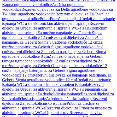
Kappa ugradbene vodokotliće
Za Delta ugradbene
vodokotliće
Rezervni dijelovi za Za Delta ugradbene vodokotliće
Za
Twinline ugradbene vodokotliće
Rezervni dijelovi za Za Twinline
ugradbene vodokotliće
Pribor
Potrošni materijali
Uređaji za aktiviranje
ispiranja WC-a s elektroničkim aktiviranjem ispiranja
Rezervni
dijelovi za Uređaji za aktiviranje ispiranja WC-a s elektroničkim
aktiviranjem ispiranja
Za mrežno napajanje, za Geberit Sigma
ugradbene vodokotliće 12 cm
Rezervni dijelovi za Za mrežno
napajanje, za Geberit Sigma ugradbene vodokotliće 12 cm
Za
mrežno napajanje, za Geberit Sigma ugradbene vodokotliće 8
cm
Rezervni dijelovi za Za mrežno napajanje, za Geberit Sigma
ugradbene vodokotliće 8 cm
Za mrežno napajanje, za Geberit
Omega ugradbene vodokotliće 12 cm
Rezervni dijelovi za Za
mrežno napajanje, za Geberit Omega ugradbene vodokotliće 12
cm
Za napajanje baterijama, za Geberit Sigma ugradbene
vodokotliće 12 cm
Rezervni dijelovi za Za napajanje baterijama, za
Geberit Sigma ugradbene vodokotliće 12 cm
Uređaji za aktiviranje
ispiranja WC-a s pneumatskim aktiviranjem ispiranja
Rezervni
dijelovi za Uređaji za aktiviranje ispiranja WC-a s pneumatskim
aktiviranjem ispiranja
Za dvokoličinsko ispiranje
Rezervni dijelovi za
Za dvokoličinsko ispiranje
Za jednokoličinsko ispiranje
Rezervni
dijelovi za Za jednokoličinsko ispiranje
Pribor za uređaje za
aktiviranje ispiranja WC-a
Rezervni dijelovi za Pribor za uređaje za
aktiviranje ispiranja WC-a
Ugradni setovi
Rezervni dijelovi za