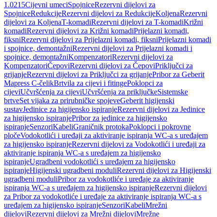
1.0215
Cijevni umeci
Spojnice
Rezervni dijelovi za
Spojnice
Redukcije
Rezervni dijelovi za Redukcije
Koljena
Rezervni
dijelovi za Koljena
T-komadi
Rezervni dijelovi za T-komadi
Križni
komadi
Rezervni dijelovi za Križni komadi
Prijelazni komadi,
fiksni
Rezervni dijelovi za Prijelazni komadi, fiksni
Prijelazni komadi
i spojnice, demontažni
Rezervni dijelovi za Prijelazni komadi i
spojnice, demontažni
Kompenzatori
Rezervni dijelovi za
Kompenzatori
Čepovi
Rezervni dijelovi za Čepovi
Priključci za
grijanje
Rezervni dijelovi za Priključci za grijanje
Pribor za Geberit
Mapress C-čelik
Brtvila za cijevi i fitinge
Poklopci za
cijevi
Učvršćenja za cijevi
Učvršćenja za priključke
Sistemske
brtve
Set vijaka za prirubničke spojeve
Geberit higijenski
sustav
Jedinice za higijensko ispiranje
Rezervni dijelovi za Jedinice
za higijensko ispiranje
Pribor za jedinice za higijensko
ispiranje
Senzori
Kabeli
Graničnik protoka
Poklopci i pokrovne
ploče
Vodokotlići i uređaji za aktiviranje ispiranja WC-a s uređajem
za higijensko ispiranje
Rezervni dijelovi za Vodokotlići i uređaji za
aktiviranje ispiranja WC-a s uređajem za higijensko
ispiranje
Ugradbeni vodokotlići s uređajem za higijensko
ispiranje
Higijenski ugradbeni moduli
Rezervni dijelovi za Higijenski
ugradbeni moduli
Pribor za vodokotliće i uređaje za aktiviranje
ispiranja WC-a s uređajem za higijensko ispiranje
Rezervni dijelovi
za Pribor za vodokotliće i uređaje za aktiviranje ispiranja WC-a s
uređajem za higijensko ispiranje
Senzori
Kabeli
Mrežni
dijelovi
Rezervni dijelovi za Mrežni dijelovi
Mrežne