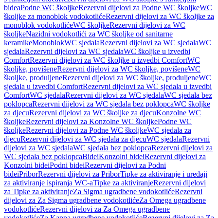
bidea
Podne WC školjke
Rezervni dijelovi za Podne WC školjke
WC
školjke za monoblok vodokotliće
Rezervni dijelovi za WC školjke za
monoblok vodokotliće
WC školjke
Rezervni dijelovi za WC
školjke
Nazidni vodokotlići za WC školjke od sanitarne
keramike
Monoblok
WC sjedala
Rezervni dijelovi za WC sjedala
WC
sjedala
Rezervni dijelovi za WC sjedala
WC školjke u izvedbi
Comfort
Rezervni dijelovi za WC školjke u izvedbi Comfort
WC
školjke, povišene
Rezervni dijelovi za WC školjke, povišene
WC
školjke, produljene
Rezervni dijelovi za WC školjke, produljene
WC
sjedala u izvedbi Comfort
Rezervni dijelovi za WC sjedala u izvedbi
Comfort
WC sjedala
Rezervni dijelovi za WC sjedala
WC sjedala bez
poklopca
Rezervni dijelovi za WC sjedala bez poklopca
WC školjke
za djecu
Rezervni dijelovi za WC školjke za djecu
Konzolne WC
školjke
Rezervni dijelovi za Konzolne WC školjke
Podne WC
školjke
Rezervni dijelovi za Podne WC školjke
WC sjedala za
djecu
Rezervni dijelovi za WC sjedala za djecu
WC sjedala
Rezervni
dijelovi za WC sjedala
WC sjedala bez poklopca
Rezervni dijelovi za
WC sjedala bez poklopca
Bidei
Konzolni bidei
Rezervni dijelovi za
Konzolni bidei
Podni bidei
Rezervni dijelovi za Podni
bidei
Pribor
Rezervni dijelovi za Pribor
Tipke za aktiviranje i uređaji
za aktiviranje ispiranja WC-a
Tipke za aktiviranje
Rezervni dijelovi
za Tipke za aktiviranje
Za Sigma ugradbene vodokotliće
Rezervni
dijelovi za Za Sigma ugradbene vodokotliće
Za Omega ugradbene
vodokotliće
Rezervni dijelovi za Za Omega ugradbene
vodokotliće
Za Kappa ugradbene vodokotliće
Rezervni dijelovi za Za