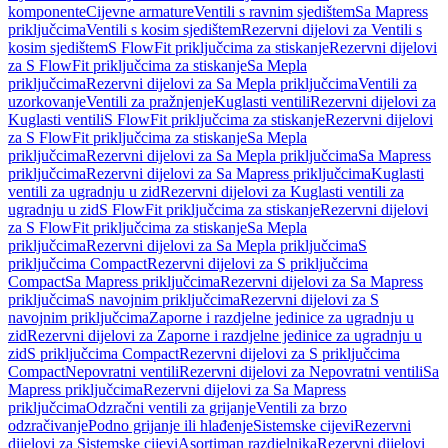
komponente
Cijevne armature
Ventili s ravnim sjedištem
Sa Mapress
priključcima
Ventili s kosim sjedištem
Rezervni dijelovi za Ventili s
kosim sjedištem
S FlowFit priključcima za stiskanje
Rezervni dijelovi
za S FlowFit priključcima za stiskanje
Sa Mepla
priključcima
Rezervni dijelovi za Sa Mepla priključcima
Ventili za
uzorkovanje
Ventili za pražnjenje
Kuglasti ventili
Rezervni dijelovi za
Kuglasti ventili
S FlowFit priključcima za stiskanje
Rezervni dijelovi
za S FlowFit priključcima za stiskanje
Sa Mepla
priključcima
Rezervni dijelovi za Sa Mepla priključcima
Sa Mapress
priključcima
Rezervni dijelovi za Sa Mapress priključcima
Kuglasti
ventili za ugradnju u zid
Rezervni dijelovi za Kuglasti ventili za
ugradnju u zid
S FlowFit priključcima za stiskanje
Rezervni dijelovi
za S FlowFit priključcima za stiskanje
Sa Mepla
priključcima
Rezervni dijelovi za Sa Mepla priključcima
S
priključcima Compact
Rezervni dijelovi za S priključcima
Compact
Sa Mapress priključcima
Rezervni dijelovi za Sa Mapress
priključcima
S navojnim priključcima
Rezervni dijelovi za S
navojnim priključcima
Zaporne i razdjelne jedinice za ugradnju u
zid
Rezervni dijelovi za Zaporne i razdjelne jedinice za ugradnju u
zid
S priključcima Compact
Rezervni dijelovi za S priključcima
Compact
Nepovratni ventili
Rezervni dijelovi za Nepovratni ventili
Sa
Mapress priključcima
Rezervni dijelovi za Sa Mapress
priključcima
Odzračni ventili za grijanje
Ventili za brzo
odzračivanje
Podno grijanje ili hlađenje
Sistemske cijevi
Rezervni
dijelovi za Sistemske cijevi
Asortiman razdjelnika
Rezervni dijelovi