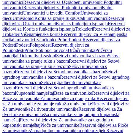
umivaonici
Rezervni dijelovi za Ugradbeni umivaonici
Podpultni
umivaonici
Rezervni dijelovi za Podpultni umivaonici
Kutni
umivaonici
Umivaonici u izvedbi Comfort
Umivaonici za
djecu
Umivaonici
Korita za pranje ruku
Ostali umivaonici
Rezervni
dijelovi za Ostali umivaonici
Korita s funkcijom ispiranja
Rezervni
dijelovi za Korita s funkcijom ispiranja
Trokaderi
Rezervni dijelovi za
Trokaderi
Višenamjenska korita
Rezervni dijelovi za Višenamjenska
korita
Umivaonici za učionice
Pribor
Podesti
Rezervni dijelovi za
Podesti
Podesti
Polupodesti
Rezervni dijelovi za
Polupodesti
Pribor
Poklopci odvoda
Držači ručnika
Pričvrsni
materijali
Dekorativni zasloni
Setovi umivaonika s bazom
Setovi
umivaonika za pranje ruku s bazom
Rezervni dijelovi za Setovi
umivaonika za pranje ruku s bazom
Setovi umivaonika s
bazom
Rezervni dijelovi za Setovi umivaonika s bazom
Setovi
ugradnog umivaonika s bazom
Rezervni dijelovi za Setovi ugradnog
umivaonika s bazom
Setovi ugradbenih umivaonika s
bazom
Rezervni dijelovi za Setovi ugradbenih umivaonika s
bazom
Kupaonski namještaj
Baze za umivaonike
Rezervni dijelovi za
Baze za umivaonike
Za umivaonike za pranje ruku
Rezervni dijelovi
za Za umivaonike za pranje ruku
Za umivaonike
Rezervni dijelovi za
Za umivaonike
Za dvostruke umivaonike
Rezervni dijelovi za Za
dvostruke umivaonike
Za umivaonike za ugradnju u kupaonski
namještaj
Rezervni dijelovi za Za umivaonike za ugradnju u
kupaonski namještaj
Ploče za umivaonike
Rezervni dijelovi za Ploče
za umivaonike
Za nadpultne umivaonike u obliku zdjele
Rezervni