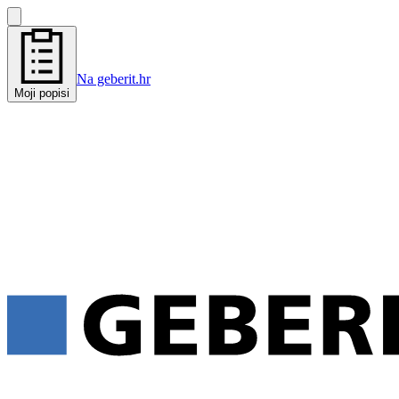
Na geberit.hr
Moji popisi