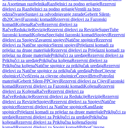
za Asortiman razdjelnika
Razdjelnici za podno grijanje
Rezervni
dijelovi za Razdjelnici za podno grijanje
Ventili za brzo
odzračivanje
Sustavi za odvodnjavanje zgrade
Geberit Silent-
db20
Cijevi
Fazonski komadi
Rezervni dijelovi za Fazonski
komadi
Koljena
Račve
Rezervni dijelovi za
Račve
Redukcije
Revizije
Rezervni dijelovi za Revizije
SuperTube
fazonski komadi
Koljena
Specijalni fazonski komadi
Spojevi
Rezervni
dijelovi za Spojevi
Zavareni spojevi
Natične spojnice
Rezervni
dijelovi za Natične spojnice
Stezni spojevi
Prijelazni komadi za
prijelaz na druge materijale
Rezervni dijelovi za Prijelazni komadi za
prijelaz na druge materijale
Priključci za uređaje
Rezervni dijelovi za
Priključci za uređaje
Priključna koljena
Rezervni dijelovi za
Priključna koljena
Natične spojnice za priključak uređaja
Rezervni
dijelovi za Natične spojnice za priključak uređaja
Pribor
Cijevne
obujmice
Učvršćenja za cijevne obujmice
Čepovi
Brtve
Potrošni
materijal
Geberit Silent-PP
Cijevi
Rezervni dijelovi za Cijevi
Fazonski
komadi
Rezervni dijelovi za Fazonski komadi
Koljena
Rezervni
dijelovi za Koljena
Račve
Rezervni dijelovi za
Račve
Redukcije
Rezervni dijelovi za Redukcije
Revizije
Rezervni
dijelovi za Revizije
Spojevi
Rezervni dijelovi za Spojevi
Natične
spojnice
Rezervni dijelovi za Natične spojnice
Kandžaste
spojnice
Prijelazni komadi za prijelaz na druge materijale
Priključci za
uređaje
Rezervni dijelovi za Priključci za uređaje
Priključna
koljena
Rezervni dijelovi za Priključna koljena
Spojni
komadi
Rezervni dijelovi za Spojni komadi
Pribor
Cijevne