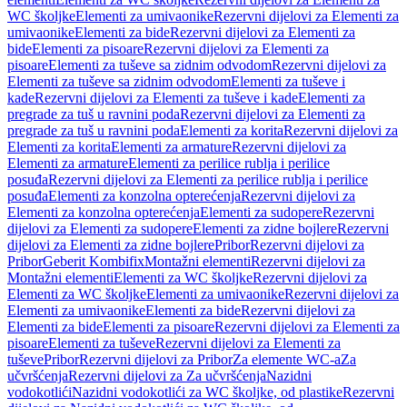
WC školjke
Elementi za umivaonike
Rezervni dijelovi za Elementi za
umivaonike
Elementi za bide
Rezervni dijelovi za Elementi za
bide
Elementi za pisoare
Rezervni dijelovi za Elementi za
pisoare
Elementi za tuševe sa zidnim odvodom
Rezervni dijelovi za
Elementi za tuševe sa zidnim odvodom
Elementi za tuševe i
kade
Rezervni dijelovi za Elementi za tuševe i kade
Elementi za
pregrade za tuš u ravnini poda
Rezervni dijelovi za Elementi za
pregrade za tuš u ravnini poda
Elementi za korita
Rezervni dijelovi za
Elementi za korita
Elementi za armature
Rezervni dijelovi za
Elementi za armature
Elementi za perilice rublja i perilice
posuđa
Rezervni dijelovi za Elementi za perilice rublja i perilice
posuđa
Elementi za konzolna opterećenja
Rezervni dijelovi za
Elementi za konzolna opterećenja
Elementi za sudopere
Rezervni
dijelovi za Elementi za sudopere
Elementi za zidne bojlere
Rezervni
dijelovi za Elementi za zidne bojlere
Pribor
Rezervni dijelovi za
Pribor
Geberit Kombifix
Montažni elementi
Rezervni dijelovi za
Montažni elementi
Elementi za WC školjke
Rezervni dijelovi za
Elementi za WC školjke
Elementi za umivaonike
Rezervni dijelovi za
Elementi za umivaonike
Elementi za bide
Rezervni dijelovi za
Elementi za bide
Elementi za pisoare
Rezervni dijelovi za Elementi za
pisoare
Elementi za tuševe
Rezervni dijelovi za Elementi za
tuševe
Pribor
Rezervni dijelovi za Pribor
Za elemente WC-a
Za
učvršćenja
Rezervni dijelovi za Za učvršćenja
Nazidni
vodokotlići
Nazidni vodokotlići za WC školjke, od plastike
Rezervni