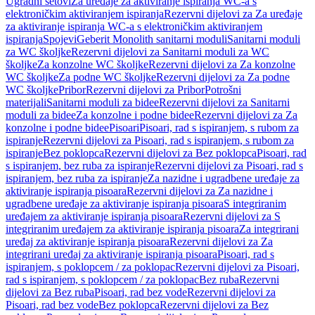
Ugradni setovi
Za uređaje za aktiviranje ispiranja WC-a s
elektroničkim aktiviranjem ispiranja
Rezervni dijelovi za Za uređaje
za aktiviranje ispiranja WC-a s elektroničkim aktiviranjem
ispiranja
Spojevi
Geberit Monolith sanitarni moduli
Sanitarni moduli
za WC školjke
Rezervni dijelovi za Sanitarni moduli za WC
školjke
Za konzolne WC školjke
Rezervni dijelovi za Za konzolne
WC školjke
Za podne WC školjke
Rezervni dijelovi za Za podne
WC školjke
Pribor
Rezervni dijelovi za Pribor
Potrošni
materijali
Sanitarni moduli za bidee
Rezervni dijelovi za Sanitarni
moduli za bidee
Za konzolne i podne bidee
Rezervni dijelovi za Za
konzolne i podne bidee
Pisoari
Pisoari, rad s ispiranjem, s rubom za
ispiranje
Rezervni dijelovi za Pisoari, rad s ispiranjem, s rubom za
ispiranje
Bez poklopca
Rezervni dijelovi za Bez poklopca
Pisoari, rad
s ispiranjem, bez ruba za ispiranje
Rezervni dijelovi za Pisoari, rad s
ispiranjem, bez ruba za ispiranje
Za nazidne i ugradbene uređaje za
aktiviranje ispiranja pisoara
Rezervni dijelovi za Za nazidne i
ugradbene uređaje za aktiviranje ispiranja pisoara
S integriranim
uređajem za aktiviranje ispiranja pisoara
Rezervni dijelovi za S
integriranim uređajem za aktiviranje ispiranja pisoara
Za integrirani
uređaj za aktiviranje ispiranja pisoara
Rezervni dijelovi za Za
integrirani uređaj za aktiviranje ispiranja pisoara
Pisoari, rad s
ispiranjem, s poklopcem / za poklopac
Rezervni dijelovi za Pisoari,
rad s ispiranjem, s poklopcem / za poklopac
Bez ruba
Rezervni
dijelovi za Bez ruba
Pisoari, rad bez vode
Rezervni dijelovi za
Pisoari, rad bez vode
Bez poklopca
Rezervni dijelovi za Bez