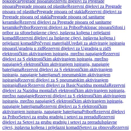
poklopca
Pregrade pisoara
Rezervni dijelovi za Pregrade
pisoara
Pregrade pisoara od plastike
Rezervni dijelovi za Pregrade
pisoara od plastike
Pregrade pisoara od stakla
Rezervni dijelovi za
Pregrade pisoara od stakla
Pregrade pisoara od sanitarne
keramike
Rezervni dijelovi za Pregrade pisoara od sanitarne
keramike
Pribor
Rezervni dijelovi za Pribor
Poklopac pisoara
Sifoni i
pribor za sifone
Isplavne cijevi, isplavna koljena i prijelazni
komadi
Rezervni dijelovi za Isplavne cijevi, isplavna koljena i
prijelazni komadi
Pričvrsni materijali
Uređaji za aktiviranje ispiranja
pisoara
Ugradnja u zid
Rezervni dijelovi za Ugradnja u zid
S
elektroničkim aktiviranjem ispiranja, mrežno napajanje
Rezervni
dijelovi za S elektroničkim aktiviranjem ispiranja, mrežno
napajanje
S elektroničkim aktiviranjem ispiranja, napajanje
baterijama
Rezervni dijelovi za S elektroničkim aktiviranjem
ispiranja, napajanje baterijama
S pneumatskim aktiviranjem
ispiranja
Rezervni dijelovi za S pneumatskim aktiviranjem
ispiranja
Basic
Rezervni dijelovi za Basic
Nazidna montaža
Rezervni
dijelovi za Nazidna montaža
S elektroničkim aktiviranjem ispiranja,
mrežno napajanje
Rezervni dijelovi za S elektroničkim aktiviranjem
ispiranja, mrežno napajanje
S elektroničkim aktiviranjem ispiranja,
napajanje baterijama
Rezervni dijelovi za S elektroničkim
aktiviranjem ispiranja, napajanje baterijama
Pribor
Rezervni dijelovi
za Pribor
Setovi za grubu gradnju i setovi za preradu
Rezervni
dijelovi za Setovi za grubu gradnju i setovi za preradu
Isplavne
cijevi, isplavna koljena i prijelazni komadi
Setovi za obnovu
Rezervni