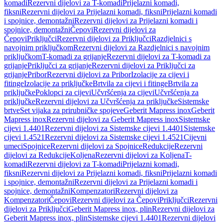
komadi
Rezervni dijelovi za T-komadi
Prijelazni komadi,
fiksni
Rezervni dijelovi za Prijelazni komadi, fiksni
Prijelazni komadi
i spojnice, demontažni
Rezervni dijelovi za Prijelazni komadi i
spojnice, demontažni
Čepovi
Rezervni dijelovi za
Čepovi
Priključci
Rezervni dijelovi za Priključci
Razdjelnici s
navojnim priključkom
Rezervni dijelovi za Razdjelnici s navojnim
priključkom
T-komadi za grijanje
Rezervni dijelovi za T-komadi za
grijanje
Priključci za grijanje
Rezervni dijelovi za Priključci za
grijanje
Pribor
Rezervni dijelovi za Pribor
Izolacije za cijevi i
fitinge
Izolacije za priključke
Brtvila za cijevi i fitinge
Brtvila za
priključke
Poklopci za cijevi
Učvršćenja za cijevi
Učvršćenja za
priključke
Rezervni dijelovi za Učvršćenja za priključke
Sistemske
brtve
Set vijaka za prirubničke spojeve
Geberit Mapress inox
Geberit
Mapress inox
Rezervni dijelovi za Geberit Mapress inox
Sistemske
cijevi 1.4401
Rezervni dijelovi za Sistemske cijevi 1.4401
Sistemske
cijevi 1.4521
Rezervni dijelovi za Sistemske cijevi 1.4521
Cijevni
umeci
Spojnice
Rezervni dijelovi za Spojnice
Redukcije
Rezervni
dijelovi za Redukcije
Koljena
Rezervni dijelovi za Koljena
T-
komadi
Rezervni dijelovi za T-komadi
Prijelazni komadi,
fiksni
Rezervni dijelovi za Prijelazni komadi, fiksni
Prijelazni komadi
i spojnice, demontažni
Rezervni dijelovi za Prijelazni komadi i
spojnice, demontažni
Kompenzatori
Rezervni dijelovi za
Kompenzatori
Čepovi
Rezervni dijelovi za Čepovi
Priključci
Rezervni
dijelovi za Priključci
Geberit Mapress inox, plin
Rezervni dijelovi za
Geberit Mapress inox, plin
Sistemske cijevi 1.4401
Rezervni dijelovi