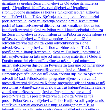
garniture za uređaje
Rezervni dijelovi za Odvodne garniture za
uređaje
Ugradbeni sifoni
Rezervni dijelovi za Ugradbeni
sifoni
Odvodne garniture za korita s funkcijom ispiranja
Izljevni
ventili
Tuševi i kade
Tuševi
Rješenja odvodnje za tuševe u razini
poda
Rezervni dijelovi za Rješenja odvodnje za tuševe u razini
poda
Tuš kanalice
Rezervni dijelovi za Tuš kanalice
Pribor za tuš
kanalice
Rezervni dijelovi za Pribor za tuš kanalice
Podni sifoni za
tuš
Rezervni dijelovi za Podni sifoni za tuš
Pribor za podne sifone za
tuš
Rezervni dijelovi za Pribor za podne sifone za tuš
Zidni
odvodi
Rezervni dijelovi za Zidni odvodi
Pribor za zidne
odvode
Rezervni dijelovi za Pribor za zidne odvode
Tuš kade i
površine za tuširanje
Rezervni dijelovi za Tuš kade i površine za
tuširanje
Površine za tuširanje od mineralnog materijala i Geberit
Duofix montažni elementi
Površine za tuširanje od mineralnog
materijala
Rezervni dijelovi za Površine za tuširanje od mineralnog
materijala
Montažni elementi
Rezervni dijelovi za Montažni
elementi
Specifični odvodi tuš kada
Rezervni dijelovi za Specifični
odvodi tuš kada
Pribor
Kabine, pregradne stijene i vrata za tuš
prostor
Rezervni dijelovi za Kabine, pregradne stijene i vrata za tuš
prostor
Tuš kabine
Rezervni dijelovi za Tuš kabine
Pregradne stijene
za tuš prostor
Rezervni dijelovi za Pregradne stijene za tuš
prostor
Vrata za tuš prostor
Rezervni dijelovi za Vrata za tuš
prostor
Pribor
Rezervni dijelovi za Pribor
Kutije za odlaganje za niše
za tuševe
Rezervni dijelovi za Kutije za odlaganje za niše za
tuševe
Kutije za odlaganje za niše
Rezervni dijelovi za Kutije za