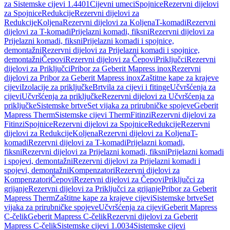
za Sistemske cijevi 1.4401
Cijevni umeci
Spojnice
Rezervni dijelovi
za Spojnice
Redukcije
Rezervni dijelovi za
Redukcije
Koljena
Rezervni dijelovi za Koljena
T-komadi
Rezervni
dijelovi za T-komadi
Prijelazni komadi, fiksni
Rezervni dijelovi za
Prijelazni komadi, fiksni
Prijelazni komadi i spojnice,
demontažni
Rezervni dijelovi za Prijelazni komadi i spojnice,
demontažni
Čepovi
Rezervni dijelovi za Čepovi
Priključci
Rezervni
dijelovi za Priključci
Pribor za Geberit Mapress inox
Rezervni
dijelovi za Pribor za Geberit Mapress inox
Zaštitne kape za krajeve
cijevi
Izolacije za priključke
Brtvila za cijevi i fitinge
Učvršćenja za
cijevi
Učvršćenja za priključke
Rezervni dijelovi za Učvršćenja za
priključke
Sistemske brtve
Set vijaka za prirubničke spojeve
Geberit
Mapress Therm
Sistemske cijevi Therm
Fitinzi
Rezervni dijelovi za
Fitinzi
Spojnice
Rezervni dijelovi za Spojnice
Redukcije
Rezervni
dijelovi za Redukcije
Koljena
Rezervni dijelovi za Koljena
T-
komadi
Rezervni dijelovi za T-komadi
Prijelazni komadi,
fiksni
Rezervni dijelovi za Prijelazni komadi, fiksni
Prijelazni komadi
i spojevi, demontažni
Rezervni dijelovi za Prijelazni komadi i
spojevi, demontažni
Kompenzatori
Rezervni dijelovi za
Kompenzatori
Čepovi
Rezervni dijelovi za Čepovi
Priključci za
grijanje
Rezervni dijelovi za Priključci za grijanje
Pribor za Geberit
Mapress Therm
Zaštitne kape za krajeve cijevi
Sistemske brtve
Set
vijaka za prirubničke spojeve
Učvršćenja za cijevi
Geberit Mapress
C-čelik
Geberit Mapress C-čelik
Rezervni dijelovi za Geberit
Mapress C-čelik
Sistemske cijevi 1.0034
Sistemske cijevi