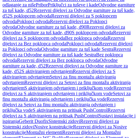
odlaganje za niše
Pribor
Priključci za tuševe i kade
Odvodne garniture
za tuš kade, d52
Rezervni dijelovi za Odvodne garniture za tuš kade,
d52
S poklopcem odvoda
Rezervni dijelovi za S poklopcem
odvoda
Poklopci odvoda
Rezervni dijelovi za Poklopci
odvoda
Odvodne garniture za tuš kade, d90
Rezervni dijelovi za
Odvodne garniture za tuš kade, d90
S poklopcem odvoda
Rezervni
dijelovi za S poklopcem odvoda
Bez poklopca odvoda
Rezervni
dijelovi za Bez poklopca odvoda
Poklopci odvoda
Rezervni dijelovi
za Poklopci odvoda
Odvodne garniture za tuš kade Sestra
Rezervni
dijelovi za Odvodne garniture za tuš kade Sestra
Bez poklopca
odvoda
Rezervni dijelovi za Bez poklopca odvoda
Odvodne
garniture za kade, d52
Rezervni dijelovi za Odvodne garniture za
kade, d52
S aktiviranjem odvrtanjem
Rezervni dijelovi za S
aktiviranjem odvrtanjem
Setovi za finu montažu aktiviranja
odvrtanjem
Rezervni dijelovi za Setovi za finu montažu aktiviranja
odvrtanjem
S aktiviranjem odvrtanjem i priključkom vode
Rezervni
dijelovi za S aktiviranjem odvrtanjem i priključkom vode
Setovi za
finu montažu aktiviranja odvrtanjem i priključka vode
Rezervni
dijelovi za Setovi za finu montažu aktiviranja odvrtanjem i
priključka vode
S aktiviranjem na pritisak PushControl
Rezervni
dijelovi za S aktiviranjem na pritisak PushControl
Sustavi instalacije i
ispiranja
Geberit Duofix
Sistemski zidovi
Rezervni dijelovi za
Sistemski zidovi
Nosive konstrukcije
Rezervni dijelovi za Nosive
konstrukcije
Montažni elementi
Rezervni dijelovi za Montažni
elementi
Elementi za WC školjke
Rezervni dijelovi za Elementi za