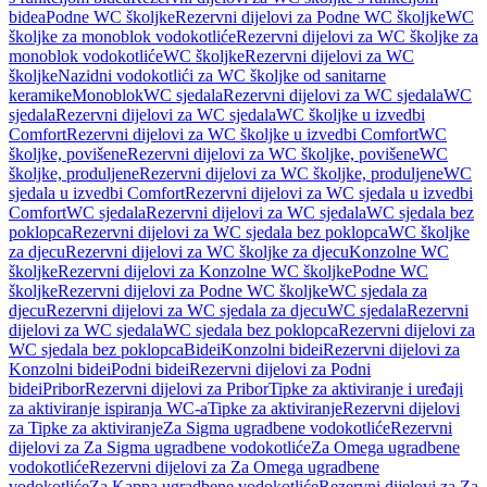
bidea
Podne WC školjke
Rezervni dijelovi za Podne WC školjke
WC
školjke za monoblok vodokotliće
Rezervni dijelovi za WC školjke za
monoblok vodokotliće
WC školjke
Rezervni dijelovi za WC
školjke
Nazidni vodokotlići za WC školjke od sanitarne
keramike
Monoblok
WC sjedala
Rezervni dijelovi za WC sjedala
WC
sjedala
Rezervni dijelovi za WC sjedala
WC školjke u izvedbi
Comfort
Rezervni dijelovi za WC školjke u izvedbi Comfort
WC
školjke, povišene
Rezervni dijelovi za WC školjke, povišene
WC
školjke, produljene
Rezervni dijelovi za WC školjke, produljene
WC
sjedala u izvedbi Comfort
Rezervni dijelovi za WC sjedala u izvedbi
Comfort
WC sjedala
Rezervni dijelovi za WC sjedala
WC sjedala bez
poklopca
Rezervni dijelovi za WC sjedala bez poklopca
WC školjke
za djecu
Rezervni dijelovi za WC školjke za djecu
Konzolne WC
školjke
Rezervni dijelovi za Konzolne WC školjke
Podne WC
školjke
Rezervni dijelovi za Podne WC školjke
WC sjedala za
djecu
Rezervni dijelovi za WC sjedala za djecu
WC sjedala
Rezervni
dijelovi za WC sjedala
WC sjedala bez poklopca
Rezervni dijelovi za
WC sjedala bez poklopca
Bidei
Konzolni bidei
Rezervni dijelovi za
Konzolni bidei
Podni bidei
Rezervni dijelovi za Podni
bidei
Pribor
Rezervni dijelovi za Pribor
Tipke za aktiviranje i uređaji
za aktiviranje ispiranja WC-a
Tipke za aktiviranje
Rezervni dijelovi
za Tipke za aktiviranje
Za Sigma ugradbene vodokotliće
Rezervni
dijelovi za Za Sigma ugradbene vodokotliće
Za Omega ugradbene
vodokotliće
Rezervni dijelovi za Za Omega ugradbene
vodokotliće
Za Kappa ugradbene vodokotliće
Rezervni dijelovi za Za