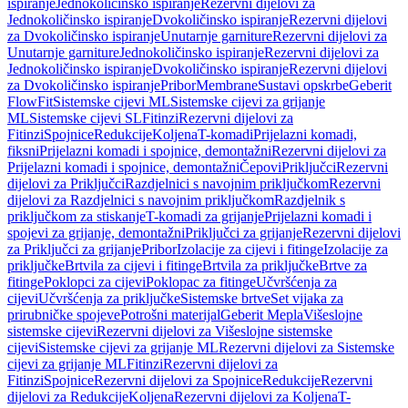
ispiranje
Jednokoličinsko ispiranje
Rezervni dijelovi za
Jednokoličinsko ispiranje
Dvokoličinsko ispiranje
Rezervni dijelovi
za Dvokoličinsko ispiranje
Unutarnje garniture
Rezervni dijelovi za
Unutarnje garniture
Jednokoličinsko ispiranje
Rezervni dijelovi za
Jednokoličinsko ispiranje
Dvokoličinsko ispiranje
Rezervni dijelovi
za Dvokoličinsko ispiranje
Pribor
Membrane
Sustavi opskrbe
Geberit
FlowFit
Sistemske cijevi ML
Sistemske cijevi za grijanje
ML
Sistemske cijevi SL
Fitinzi
Rezervni dijelovi za
Fitinzi
Spojnice
Redukcije
Koljena
T-komadi
Prijelazni komadi,
fiksni
Prijelazni komadi i spojnice, demontažni
Rezervni dijelovi za
Prijelazni komadi i spojnice, demontažni
Čepovi
Priključci
Rezervni
dijelovi za Priključci
Razdjelnici s navojnim priključkom
Rezervni
dijelovi za Razdjelnici s navojnim priključkom
Razdjelnik s
priključkom za stiskanje
T-komadi za grijanje
Prijelazni komadi i
spojevi za grijanje, demontažni
Priključci za grijanje
Rezervni dijelovi
za Priključci za grijanje
Pribor
Izolacije za cijevi i fitinge
Izolacije za
priključke
Brtvila za cijevi i fitinge
Brtvila za priključke
Brtve za
fitinge
Poklopci za cijevi
Poklopac za fitinge
Učvršćenja za
cijevi
Učvršćenja za priključke
Sistemske brtve
Set vijaka za
prirubničke spojeve
Potrošni materijal
Geberit Mepla
Višeslojne
sistemske cijevi
Rezervni dijelovi za Višeslojne sistemske
cijevi
Sistemske cijevi za grijanje ML
Rezervni dijelovi za Sistemske
cijevi za grijanje ML
Fitinzi
Rezervni dijelovi za
Fitinzi
Spojnice
Rezervni dijelovi za Spojnice
Redukcije
Rezervni
dijelovi za Redukcije
Koljena
Rezervni dijelovi za Koljena
T-