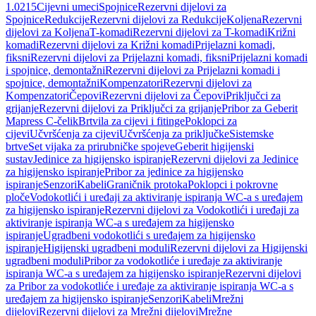
1.0215
Cijevni umeci
Spojnice
Rezervni dijelovi za
Spojnice
Redukcije
Rezervni dijelovi za Redukcije
Koljena
Rezervni
dijelovi za Koljena
T-komadi
Rezervni dijelovi za T-komadi
Križni
komadi
Rezervni dijelovi za Križni komadi
Prijelazni komadi,
fiksni
Rezervni dijelovi za Prijelazni komadi, fiksni
Prijelazni komadi
i spojnice, demontažni
Rezervni dijelovi za Prijelazni komadi i
spojnice, demontažni
Kompenzatori
Rezervni dijelovi za
Kompenzatori
Čepovi
Rezervni dijelovi za Čepovi
Priključci za
grijanje
Rezervni dijelovi za Priključci za grijanje
Pribor za Geberit
Mapress C-čelik
Brtvila za cijevi i fitinge
Poklopci za
cijevi
Učvršćenja za cijevi
Učvršćenja za priključke
Sistemske
brtve
Set vijaka za prirubničke spojeve
Geberit higijenski
sustav
Jedinice za higijensko ispiranje
Rezervni dijelovi za Jedinice
za higijensko ispiranje
Pribor za jedinice za higijensko
ispiranje
Senzori
Kabeli
Graničnik protoka
Poklopci i pokrovne
ploče
Vodokotlići i uređaji za aktiviranje ispiranja WC-a s uređajem
za higijensko ispiranje
Rezervni dijelovi za Vodokotlići i uređaji za
aktiviranje ispiranja WC-a s uređajem za higijensko
ispiranje
Ugradbeni vodokotlići s uređajem za higijensko
ispiranje
Higijenski ugradbeni moduli
Rezervni dijelovi za Higijenski
ugradbeni moduli
Pribor za vodokotliće i uređaje za aktiviranje
ispiranja WC-a s uređajem za higijensko ispiranje
Rezervni dijelovi
za Pribor za vodokotliće i uređaje za aktiviranje ispiranja WC-a s
uređajem za higijensko ispiranje
Senzori
Kabeli
Mrežni
dijelovi
Rezervni dijelovi za Mrežni dijelovi
Mrežne