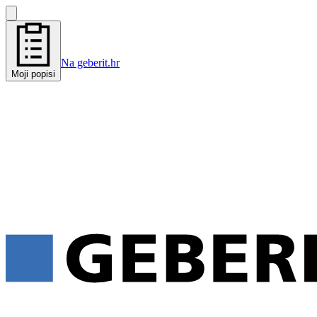
Na geberit.hr
Moji popisi