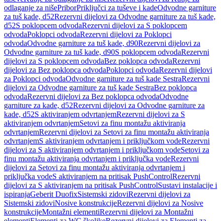
odlaganje za niše
Pribor
Priključci za tuševe i kade
Odvodne garniture
za tuš kade, d52
Rezervni dijelovi za Odvodne garniture za tuš kade,
d52
S poklopcem odvoda
Rezervni dijelovi za S poklopcem
odvoda
Poklopci odvoda
Rezervni dijelovi za Poklopci
odvoda
Odvodne garniture za tuš kade, d90
Rezervni dijelovi za
Odvodne garniture za tuš kade, d90
S poklopcem odvoda
Rezervni
dijelovi za S poklopcem odvoda
Bez poklopca odvoda
Rezervni
dijelovi za Bez poklopca odvoda
Poklopci odvoda
Rezervni dijelovi
za Poklopci odvoda
Odvodne garniture za tuš kade Sestra
Rezervni
dijelovi za Odvodne garniture za tuš kade Sestra
Bez poklopca
odvoda
Rezervni dijelovi za Bez poklopca odvoda
Odvodne
garniture za kade, d52
Rezervni dijelovi za Odvodne garniture za
kade, d52
S aktiviranjem odvrtanjem
Rezervni dijelovi za S
aktiviranjem odvrtanjem
Setovi za finu montažu aktiviranja
odvrtanjem
Rezervni dijelovi za Setovi za finu montažu aktiviranja
odvrtanjem
S aktiviranjem odvrtanjem i priključkom vode
Rezervni
dijelovi za S aktiviranjem odvrtanjem i priključkom vode
Setovi za
finu montažu aktiviranja odvrtanjem i priključka vode
Rezervni
dijelovi za Setovi za finu montažu aktiviranja odvrtanjem i
priključka vode
S aktiviranjem na pritisak PushControl
Rezervni
dijelovi za S aktiviranjem na pritisak PushControl
Sustavi instalacije i
ispiranja
Geberit Duofix
Sistemski zidovi
Rezervni dijelovi za
Sistemski zidovi
Nosive konstrukcije
Rezervni dijelovi za Nosive
konstrukcije
Montažni elementi
Rezervni dijelovi za Montažni
elementi
Elementi za WC školjke
Rezervni dijelovi za Elementi za