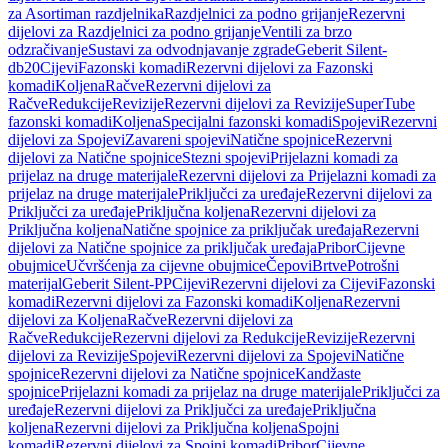
za Asortiman razdjelnika
Razdjelnici za podno grijanje
Rezervni
dijelovi za Razdjelnici za podno grijanje
Ventili za brzo
odzračivanje
Sustavi za odvodnjavanje zgrade
Geberit Silent-
db20
Cijevi
Fazonski komadi
Rezervni dijelovi za Fazonski
komadi
Koljena
Račve
Rezervni dijelovi za
Račve
Redukcije
Revizije
Rezervni dijelovi za Revizije
SuperTube
fazonski komadi
Koljena
Specijalni fazonski komadi
Spojevi
Rezervni
dijelovi za Spojevi
Zavareni spojevi
Natične spojnice
Rezervni
dijelovi za Natične spojnice
Stezni spojevi
Prijelazni komadi za
prijelaz na druge materijale
Rezervni dijelovi za Prijelazni komadi za
prijelaz na druge materijale
Priključci za uređaje
Rezervni dijelovi za
Priključci za uređaje
Priključna koljena
Rezervni dijelovi za
Priključna koljena
Natične spojnice za priključak uređaja
Rezervni
dijelovi za Natične spojnice za priključak uređaja
Pribor
Cijevne
obujmice
Učvršćenja za cijevne obujmice
Čepovi
Brtve
Potrošni
materijal
Geberit Silent-PP
Cijevi
Rezervni dijelovi za Cijevi
Fazonski
komadi
Rezervni dijelovi za Fazonski komadi
Koljena
Rezervni
dijelovi za Koljena
Račve
Rezervni dijelovi za
Račve
Redukcije
Rezervni dijelovi za Redukcije
Revizije
Rezervni
dijelovi za Revizije
Spojevi
Rezervni dijelovi za Spojevi
Natične
spojnice
Rezervni dijelovi za Natične spojnice
Kandžaste
spojnice
Prijelazni komadi za prijelaz na druge materijale
Priključci za
uređaje
Rezervni dijelovi za Priključci za uređaje
Priključna
koljena
Rezervni dijelovi za Priključna koljena
Spojni
komadi
Rezervni dijelovi za Spojni komadi
Pribor
Cijevne