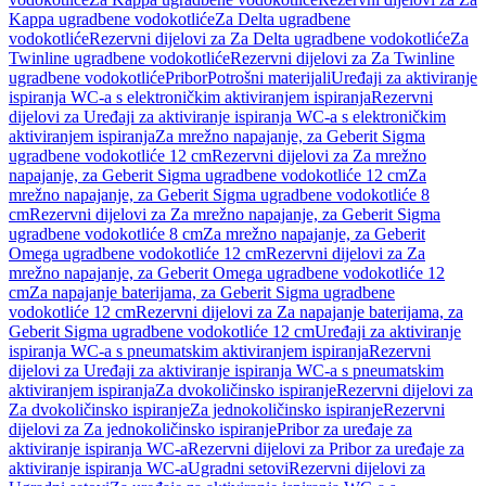
Kappa ugradbene vodokotliće
Za Delta ugradbene
vodokotliće
Rezervni dijelovi za Za Delta ugradbene vodokotliće
Za
Twinline ugradbene vodokotliće
Rezervni dijelovi za Za Twinline
ugradbene vodokotliće
Pribor
Potrošni materijali
Uređaji za aktiviranje
ispiranja WC-a s elektroničkim aktiviranjem ispiranja
Rezervni
dijelovi za Uređaji za aktiviranje ispiranja WC-a s elektroničkim
aktiviranjem ispiranja
Za mrežno napajanje, za Geberit Sigma
ugradbene vodokotliće 12 cm
Rezervni dijelovi za Za mrežno
napajanje, za Geberit Sigma ugradbene vodokotliće 12 cm
Za
mrežno napajanje, za Geberit Sigma ugradbene vodokotliće 8
cm
Rezervni dijelovi za Za mrežno napajanje, za Geberit Sigma
ugradbene vodokotliće 8 cm
Za mrežno napajanje, za Geberit
Omega ugradbene vodokotliće 12 cm
Rezervni dijelovi za Za
mrežno napajanje, za Geberit Omega ugradbene vodokotliće 12
cm
Za napajanje baterijama, za Geberit Sigma ugradbene
vodokotliće 12 cm
Rezervni dijelovi za Za napajanje baterijama, za
Geberit Sigma ugradbene vodokotliće 12 cm
Uređaji za aktiviranje
ispiranja WC-a s pneumatskim aktiviranjem ispiranja
Rezervni
dijelovi za Uređaji za aktiviranje ispiranja WC-a s pneumatskim
aktiviranjem ispiranja
Za dvokoličinsko ispiranje
Rezervni dijelovi za
Za dvokoličinsko ispiranje
Za jednokoličinsko ispiranje
Rezervni
dijelovi za Za jednokoličinsko ispiranje
Pribor za uređaje za
aktiviranje ispiranja WC-a
Rezervni dijelovi za Pribor za uređaje za
aktiviranje ispiranja WC-a
Ugradni setovi
Rezervni dijelovi za