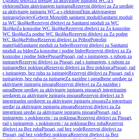
Ugradni setovi
Za uređaje za aktiviranje ispiranja WC-a s
elektroničkim aktiviranjem ispiranja
Rezervni dijelovi za Za uređaje
za aktiviranje ispiranja WC-a s elektroničkim aktiviranjem
ispiranja
Spojevi
Geberit Monolith sanitarni moduli
Sanitarni moduli
za WC školjke
Rezervni dijelovi za Sanitarni moduli za WC
školjke
Za konzolne WC školjke
Rezervni dijelovi za Za konzolne
WC školjke
Za podne WC školjke
Rezervni dijelovi za Za podne
WC školjke
Pribor
Rezervni dijelovi za Pribor
Potrošni
materijali
Sanitarni moduli za bidee
Rezervni dijelovi za Sanitarni
moduli za bidee
Za konzolne i podne bidee
Rezervni dijelovi za Za
konzolne i podne bidee
Pisoari
Pisoari, rad s ispiranjem, s rubom za
ispiranje
Rezervni dijelovi za Pisoari, rad s ispiranjem, s rubom za
ispiranje
Bez poklopca
Rezervni dijelovi za Bez poklopca
Pisoari, rad
s ispiranjem, bez ruba za ispiranje
Rezervni dijelovi za Pisoari, rad s
ispiranjem, bez ruba za ispiranje
Za nazidne i ugradbene uređaje za
aktiviranje ispiranja pisoara
Rezervni dijelovi za Za nazidne i
ugradbene uređaje za aktiviranje ispiranja pisoara
S integriranim
uređajem za aktiviranje ispiranja pisoara
Rezervni dijelovi za S
integriranim uređajem za aktiviranje ispiranja pisoara
Za integrirani
uređaj za aktiviranje ispiranja pisoara
Rezervni dijelovi za Za
integrirani uređaj za aktiviranje ispiranja pisoara
Pisoari, rad s
ispiranjem, s poklopcem / za poklopac
Rezervni dijelovi za Pisoari,
rad s ispiranjem, s poklopcem / za poklopac
Bez ruba
Rezervni
dijelovi za Bez ruba
Pisoari, rad bez vode
Rezervni dijelovi za
Pisoari, rad bez vode
Bez poklopca
Rezervni dijelovi za Bez