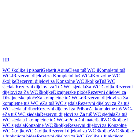
HR
WC školjke i pisoari
Geberit AquaClean tuš WC-i
Kompletni tuš
WC-i
Rezervni dijelovi za Kompletni tuš WC-i
Konzolne WC
školjke
Rezervni dijelovi za Konzolne WC školjke
Tuš WC
sjedala
Rezervni dijelovi za Tuš WC sjedala
Za WC školjke
Rezervni
dijelovi za Za WC školjke
Dizajnerske ploče
Rezervni dijelovi za
Dizajnerske ploče
Za kompletne tuš WC-e
Rezervni dijelovi za Za
kompletne tuš WC-e
Za tuš WC sjedala
Rezervni dijelovi za Za tuš
WC sjedala
Pribor
Rezervni dijelovi za Pribor
Za kompletne tuš WC-
e
Za tuš WC sjedala
Rezervni dijelovi za Za tuš WC sjedala
Za tuš
WC sjedala i kompletne tuš WC-e
Potrošni materijali
WC školjke i
WC sjedala
Konzolne WC školjke
Rezervni dijelovi za Konzolne
WC školjke
WC školjke
Rezervni dijelovi za WC školjke
WC školjke
s funkcijom bidea
Rezervni dijelovi za WC školjke s funkcijom