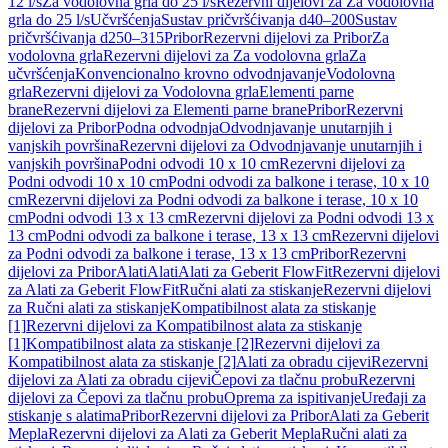
12 l/s
Za vodolovna grla do 25 l/s
Rezervni dijelovi za Za vodolovna
grla do 25 l/s
Učvršćenja
Sustav pričvršćivanja d40–200
Sustav
pričvršćivanja d250–315
Pribor
Rezervni dijelovi za Pribor
Za
vodolovna grla
Rezervni dijelovi za Za vodolovna grla
Za
učvršćenja
Konvencionalno krovno odvodnjavanje
Vodolovna
grla
Rezervni dijelovi za Vodolovna grla
Elementi parne
brane
Rezervni dijelovi za Elementi parne brane
Pribor
Rezervni
dijelovi za Pribor
Podna odvodnja
Odvodnjavanje unutarnjih i
vanjskih površina
Rezervni dijelovi za Odvodnjavanje unutarnjih i
vanjskih površina
Podni odvodi 10 x 10 cm
Rezervni dijelovi za
Podni odvodi 10 x 10 cm
Podni odvodi za balkone i terase, 10 x 10
cm
Rezervni dijelovi za Podni odvodi za balkone i terase, 10 x 10
cm
Podni odvodi 13 x 13 cm
Rezervni dijelovi za Podni odvodi 13 x
13 cm
Podni odvodi za balkone i terase, 13 x 13 cm
Rezervni dijelovi
za Podni odvodi za balkone i terase, 13 x 13 cm
Pribor
Rezervni
dijelovi za Pribor
Alati
Alati
Alati za Geberit FlowFit
Rezervni dijelovi
za Alati za Geberit FlowFit
Ručni alati za stiskanje
Rezervni dijelovi
za Ručni alati za stiskanje
Kompatibilnost alata za stiskanje
[1]
Rezervni dijelovi za Kompatibilnost alata za stiskanje
[1]
Kompatibilnost alata za stiskanje [2]
Rezervni dijelovi za
Kompatibilnost alata za stiskanje [2]
Alati za obradu cijevi
Rezervni
dijelovi za Alati za obradu cijevi
Čepovi za tlačnu probu
Rezervni
dijelovi za Čepovi za tlačnu probu
Oprema za ispitivanje
Uređaji za
stiskanje s alatima
Pribor
Rezervni dijelovi za Pribor
Alati za Geberit
Mepla
Rezervni dijelovi za Alati za Geberit Mepla
Ručni alati za