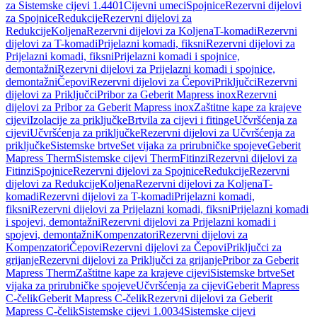
za Sistemske cijevi 1.4401
Cijevni umeci
Spojnice
Rezervni dijelovi
za Spojnice
Redukcije
Rezervni dijelovi za
Redukcije
Koljena
Rezervni dijelovi za Koljena
T-komadi
Rezervni
dijelovi za T-komadi
Prijelazni komadi, fiksni
Rezervni dijelovi za
Prijelazni komadi, fiksni
Prijelazni komadi i spojnice,
demontažni
Rezervni dijelovi za Prijelazni komadi i spojnice,
demontažni
Čepovi
Rezervni dijelovi za Čepovi
Priključci
Rezervni
dijelovi za Priključci
Pribor za Geberit Mapress inox
Rezervni
dijelovi za Pribor za Geberit Mapress inox
Zaštitne kape za krajeve
cijevi
Izolacije za priključke
Brtvila za cijevi i fitinge
Učvršćenja za
cijevi
Učvršćenja za priključke
Rezervni dijelovi za Učvršćenja za
priključke
Sistemske brtve
Set vijaka za prirubničke spojeve
Geberit
Mapress Therm
Sistemske cijevi Therm
Fitinzi
Rezervni dijelovi za
Fitinzi
Spojnice
Rezervni dijelovi za Spojnice
Redukcije
Rezervni
dijelovi za Redukcije
Koljena
Rezervni dijelovi za Koljena
T-
komadi
Rezervni dijelovi za T-komadi
Prijelazni komadi,
fiksni
Rezervni dijelovi za Prijelazni komadi, fiksni
Prijelazni komadi
i spojevi, demontažni
Rezervni dijelovi za Prijelazni komadi i
spojevi, demontažni
Kompenzatori
Rezervni dijelovi za
Kompenzatori
Čepovi
Rezervni dijelovi za Čepovi
Priključci za
grijanje
Rezervni dijelovi za Priključci za grijanje
Pribor za Geberit
Mapress Therm
Zaštitne kape za krajeve cijevi
Sistemske brtve
Set
vijaka za prirubničke spojeve
Učvršćenja za cijevi
Geberit Mapress
C-čelik
Geberit Mapress C-čelik
Rezervni dijelovi za Geberit
Mapress C-čelik
Sistemske cijevi 1.0034
Sistemske cijevi