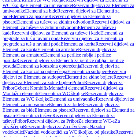
WC školjke
Elementi za umivaonike
Rezervni dijelovi za Elementi za
umivaonike
Elementi za bide
Rezervni dijelovi za Elementi za
bide
Elementi za pisoare
Rezervni dijelovi za Elementi za
pisoare
Elementi za tuševe sa zidnim odvodom
Rezervni dijelovi za
Elementi za tuševe sa zidnim odvodom
Elementi za tuševe i
kade
Rezervni dijelovi za Elementi za tuševe i kade
Elementi za
pregrade za tuš u ravnini poda
Rezervni dijelovi za Elementi za
pregrade za tuš u ravnini poda
Elementi za korita
Rezervni dijelovi za
Elementi za korita
Elementi za armature
Rezervni dijelovi za
Elementi za armature
Elementi za perilice rublja i perilice
posuđa
Rezervni dijelovi za Elementi za perilice rublja i perilice
posuđa
Elementi za konzolna opterećenja
Rezervni dijelovi za
Elementi za konzolna opterećenja
Elementi za sudopere
Rezervni
dijelovi za Elementi za sudopere
Elementi za zidne bojlere
Rezervni
dijelovi za Elementi za zidne bojlere
Pribor
Rezervni dijelovi za
Pribor
Geberit Kombifix
Montažni elementi
Rezervni dijelovi za
Montažni elementi
Elementi za WC školjke
Rezervni dijelovi za
Elementi za WC školjke
Elementi za umivaonike
Rezervni dijelovi za
Elementi za umivaonike
Elementi za bide
Rezervni dijelovi za
Elementi za bide
Elementi za pisoare
Rezervni dijelovi za Elementi za
pisoare
Elementi za tuševe
Rezervni dijelovi za Elementi za
tuševe
Pribor
Rezervni dijelovi za Pribor
Za elemente WC-a
Za
učvršćenja
Rezervni dijelovi za Za učvršćenja
Nazidni
vodokotlići
Nazidni vodokotlići za WC školjke, od plastike
Rezervni