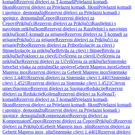
komadi
Rezervni dijelovi za T-komadi
Prijelazni komadi,
fiksni
Rezervni dijelovi za Prijelazni komadi, fiksni
Prijelazni komadi
i spojnice, demontažni
Rezervni dijelovi za Prijelazni komadi i
spojnice, demontažni
Čepovi
Rezervni dijelovi za
Čepovi
Priključci
Rezervni dijelovi za Priključci
Razdjelnici s
navojnim priključkom
Rezervni dijelovi za Razdjelnici s navojnim
priključkom
T-komadi za grijanje
Rezervni dijelovi za T-komadi za
grijanje
Priključci za grijanje
Rezervni dijelovi za Priključci za
grijanje
Pribor
Rezervni dijelovi za Pribor
Izolacije za cijevi i
fitinge
Izolacije za priključke
Brtvila za cijevi i fitinge
Brtvila za
priključke
Poklopci za cijevi
Učvršćenja za cijevi
Učvršćenja za
priključke
Rezervni dijelovi za Učvršćenja za priključke
Sistemske
brtve
Set vijaka za prirubničke spojeve
Geberit Mapress inox
Geberit
Mapress inox
Rezervni dijelovi za Geberit Mapress inox
Sistemske
cijevi 1.4401
Rezervni dijelovi za Sistemske cijevi 1.4401
Sistemske
cijevi 1.4521
Rezervni dijelovi za Sistemske cijevi 1.4521
Cijevni
umeci
Spojnice
Rezervni dijelovi za Spojnice
Redukcije
Rezervni
dijelovi za Redukcije
Koljena
Rezervni dijelovi za Koljena
T-
komadi
Rezervni dijelovi za T-komadi
Prijelazni komadi,
fiksni
Rezervni dijelovi za Prijelazni komadi, fiksni
Prijelazni komadi
i spojnice, demontažni
Rezervni dijelovi za Prijelazni komadi i
spojnice, demontažni
Kompenzatori
Rezervni dijelovi za
Kompenzatori
Čepovi
Rezervni dijelovi za Čepovi
Priključci
Rezervni
dijelovi za Priključci
Geberit Mapress inox, plin
Rezervni dijelovi za
Geberit Mapress inox, plin
Sistemske cijevi 1.4401
Rezervni dijelovi