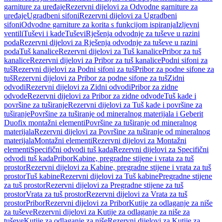
garniture za uređaje
Rezervni dijelovi za Odvodne garniture za
uređaje
Ugradbeni sifoni
Rezervni dijelovi za Ugradbeni
sifoni
Odvodne garniture za korita s funkcijom ispiranja
Izljevni
ventili
Tuševi i kade
Tuševi
Rješenja odvodnje za tuševe u razini
poda
Rezervni dijelovi za Rješenja odvodnje za tuševe u razini
poda
Tuš kanalice
Rezervni dijelovi za Tuš kanalice
Pribor za tuš
kanalice
Rezervni dijelovi za Pribor za tuš kanalice
Podni sifoni za
tuš
Rezervni dijelovi za Podni sifoni za tuš
Pribor za podne sifone za
tuš
Rezervni dijelovi za Pribor za podne sifone za tuš
Zidni
odvodi
Rezervni dijelovi za Zidni odvodi
Pribor za zidne
odvode
Rezervni dijelovi za Pribor za zidne odvode
Tuš kade i
površine za tuširanje
Rezervni dijelovi za Tuš kade i površine za
tuširanje
Površine za tuširanje od mineralnog materijala i Geberit
Duofix montažni elementi
Površine za tuširanje od mineralnog
materijala
Rezervni dijelovi za Površine za tuširanje od mineralnog
materijala
Montažni elementi
Rezervni dijelovi za Montažni
elementi
Specifični odvodi tuš kada
Rezervni dijelovi za Specifični
odvodi tuš kada
Pribor
Kabine, pregradne stijene i vrata za tuš
prostor
Rezervni dijelovi za Kabine, pregradne stijene i vrata za tuš
prostor
Tuš kabine
Rezervni dijelovi za Tuš kabine
Pregradne stijene
za tuš prostor
Rezervni dijelovi za Pregradne stijene za tuš
prostor
Vrata za tuš prostor
Rezervni dijelovi za Vrata za tuš
prostor
Pribor
Rezervni dijelovi za Pribor
Kutije za odlaganje za niše
za tuševe
Rezervni dijelovi za Kutije za odlaganje za niše za
tuševe
Kutije za odlaganje za niše
Rezervni dijelovi za Kutije za