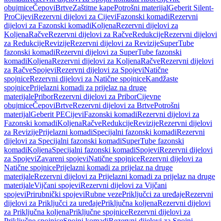
obujmice
Čepovi
Brtve
Zaštitne kape
Potrošni materijal
Geberit Silent-
Pro
Cijevi
Rezervni dijelovi za Cijevi
Fazonski komadi
Rezervni
dijelovi za Fazonski komadi
Koljena
Rezervni dijelovi za
Koljena
Račve
Rezervni dijelovi za Račve
Redukcije
Rezervni dijelovi
za Redukcije
Revizije
Rezervni dijelovi za Revizije
SuperTube
fazonski komadi
Rezervni dijelovi za SuperTube fazonski
komadi
Koljena
Rezervni dijelovi za Koljena
Račve
Rezervni dijelovi
za Račve
Spojevi
Rezervni dijelovi za Spojevi
Natične
spojnice
Rezervni dijelovi za Natične spojnice
Kandžaste
spojnice
Prijelazni komadi za prijelaz na druge
materijale
Pribor
Rezervni dijelovi za Pribor
Cijevne
obujmice
Čepovi
Brtve
Rezervni dijelovi za Brtve
Potrošni
materijal
Geberit PE
Cijevi
Fazonski komadi
Rezervni dijelovi za
Fazonski komadi
Koljena
Račve
Redukcije
Revizije
Rezervni dijelovi
za Revizije
Prijelazni komadi
Specijalni fazonski komadi
Rezervni
dijelovi za Specijalni fazonski komadi
SuperTube fazonski
komadi
Koljena
Specijalni fazonski komadi
Spojevi
Rezervni dijelovi
za Spojevi
Zavareni spojevi
Natične spojnice
Rezervni dijelovi za
Natične spojnice
Prijelazni komadi za prijelaz na druge
materijale
Rezervni dijelovi za Prijelazni komadi za prijelaz na druge
materijale
Vijčani spojevi
Rezervni dijelovi za Vijčani
spojevi
Prirubnički spojevi
Rubne veze
Priključci za uređaje
Rezervni
dijelovi za Priključci za uređaje
Priključna koljena
Rezervni dijelovi
za Priključna koljena
Priključne spojnice
Rezervni dijelovi za
Priključne spojnice
Spojni komadi
Rezervni dijelovi za Spojni