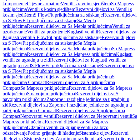
komponente
Cijevne armature
Ventili s ravnim sjedištem
Sa Mapress
priključcima
Ventili s kosim sjedištem
Rezervni dijelovi za Ventili s
kosim sjedištem
S FlowFit priključcima za stiskanje
Rezervni dijelovi
za S FlowFit priključcima za stiskanje
Sa Mepla
priključcima
Rezervni dijelovi za Sa Mepla priključcima
Ventili za
uzorkovanje
Ventili za pražnjenje
Kuglasti ventili
Rezervni dijelovi za
Kuglasti ventili
S FlowFit priključcima za stiskanje
Rezervni dijelovi
za S FlowFit priključcima za stiskanje
Sa Mepla
priključcima
Rezervni dijelovi za Sa Mepla priključcima
Sa Mapress
priključcima
Rezervni dijelovi za Sa Mapress priključcima
Kuglasti
ventili za ugradnju u zid
Rezervni dijelovi za Kuglasti ventili za
ugradnju u zid
S FlowFit priključcima za stiskanje
Rezervni dijelovi
za S FlowFit priključcima za stiskanje
Sa Mepla
priključcima
Rezervni dijelovi za Sa Mepla priključcima
S
priključcima Compact
Rezervni dijelovi za S priključcima
Compact
Sa Mapress priključcima
Rezervni dijelovi za Sa Mapress
priključcima
S navojnim priključcima
Rezervni dijelovi za S
navojnim priključcima
Zaporne i razdjelne jedinice za ugradnju u
zid
Rezervni dijelovi za Zaporne i razdjelne jedinice za ugradnju u
zid
S priključcima Compact
Rezervni dijelovi za S priključcima
Compact
Nepovratni ventili
Rezervni dijelovi za Nepovratni ventili
Sa
Mapress priključcima
Rezervni dijelovi za Sa Mapress
priključcima
Odzračni ventili za grijanje
Ventili za brzo
odzračivanje
Podno grijanje ili hlađenje
Sistemske cijevi
Rezervni
dijelovi za Sistemske cijevi
Asortiman razdjelnika
Rezervni dijelovi