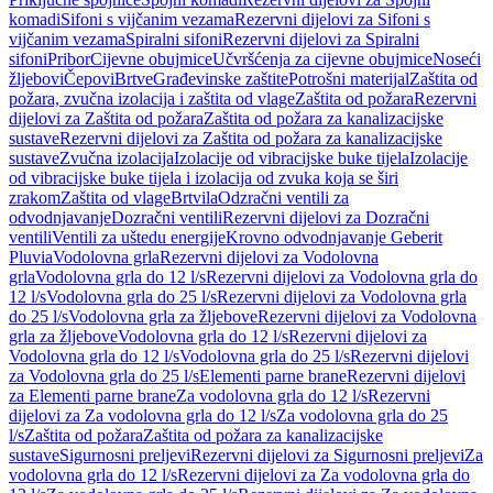
komadi
Sifoni s vijčanim vezama
Rezervni dijelovi za Sifoni s
vijčanim vezama
Spiralni sifoni
Rezervni dijelovi za Spiralni
sifoni
Pribor
Cijevne obujmice
Učvršćenja za cijevne obujmice
Noseći
žljebovi
Čepovi
Brtve
Građevinske zaštite
Potrošni materijal
Zaštita od
požara, zvučna izolacija i zaštita od vlage
Zaštita od požara
Rezervni
dijelovi za Zaštita od požara
Zaštita od požara za kanalizacijske
sustave
Rezervni dijelovi za Zaštita od požara za kanalizacijske
sustave
Zvučna izolacija
Izolacije od vibracijske buke tijela
Izolacije
od vibracijske buke tijela i izolacija od zvuka koja se širi
zrakom
Zaštita od vlage
Brtvila
Odzračni ventili za
odvodnjavanje
Dozračni ventili
Rezervni dijelovi za Dozračni
ventili
Ventili za uštedu energije
Krovno odvodnjavanje Geberit
Pluvia
Vodolovna grla
Rezervni dijelovi za Vodolovna
grla
Vodolovna grla do 12 l/s
Rezervni dijelovi za Vodolovna grla do
12 l/s
Vodolovna grla do 25 l/s
Rezervni dijelovi za Vodolovna grla
do 25 l/s
Vodolovna grla za žljebove
Rezervni dijelovi za Vodolovna
grla za žljebove
Vodolovna grla do 12 l/s
Rezervni dijelovi za
Vodolovna grla do 12 l/s
Vodolovna grla do 25 l/s
Rezervni dijelovi
za Vodolovna grla do 25 l/s
Elementi parne brane
Rezervni dijelovi
za Elementi parne brane
Za vodolovna grla do 12 l/s
Rezervni
dijelovi za Za vodolovna grla do 12 l/s
Za vodolovna grla do 25
l/s
Zaštita od požara
Zaštita od požara za kanalizacijske
sustave
Sigurnosni preljevi
Rezervni dijelovi za Sigurnosni preljevi
Za
vodolovna grla do 12 l/s
Rezervni dijelovi za Za vodolovna grla do