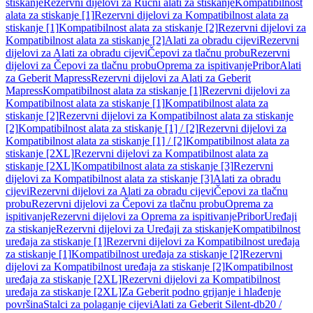
stiskanje
Rezervni dijelovi za Ručni alati za stiskanje
Kompatibilnost
alata za stiskanje [1]
Rezervni dijelovi za Kompatibilnost alata za
stiskanje [1]
Kompatibilnost alata za stiskanje [2]
Rezervni dijelovi za
Kompatibilnost alata za stiskanje [2]
Alati za obradu cijevi
Rezervni
dijelovi za Alati za obradu cijevi
Čepovi za tlačnu probu
Rezervni
dijelovi za Čepovi za tlačnu probu
Oprema za ispitivanje
Pribor
Alati
za Geberit Mapress
Rezervni dijelovi za Alati za Geberit
Mapress
Kompatibilnost alata za stiskanje [1]
Rezervni dijelovi za
Kompatibilnost alata za stiskanje [1]
Kompatibilnost alata za
stiskanje [2]
Rezervni dijelovi za Kompatibilnost alata za stiskanje
[2]
Kompatibilnost alata za stiskanje [1] / [2]
Rezervni dijelovi za
Kompatibilnost alata za stiskanje [1] / [2]
Kompatibilnost alata za
stiskanje [2XL]
Rezervni dijelovi za Kompatibilnost alata za
stiskanje [2XL]
Kompatibilnost alata za stiskanje [3]
Rezervni
dijelovi za Kompatibilnost alata za stiskanje [3]
Alati za obradu
cijevi
Rezervni dijelovi za Alati za obradu cijevi
Čepovi za tlačnu
probu
Rezervni dijelovi za Čepovi za tlačnu probu
Oprema za
ispitivanje
Rezervni dijelovi za Oprema za ispitivanje
Pribor
Uređaji
za stiskanje
Rezervni dijelovi za Uređaji za stiskanje
Kompatibilnost
uređaja za stiskanje [1]
Rezervni dijelovi za Kompatibilnost uređaja
za stiskanje [1]
Kompatibilnost uređaja za stiskanje [2]
Rezervni
dijelovi za Kompatibilnost uređaja za stiskanje [2]
Kompatibilnost
uređaja za stiskanje [2XL]
Rezervni dijelovi za Kompatibilnost
uređaja za stiskanje [2XL]
Za Geberit podno grijanje i hlađenje
površina
Stalci za polaganje cijevi
Alati za Geberit Silent-db20 /