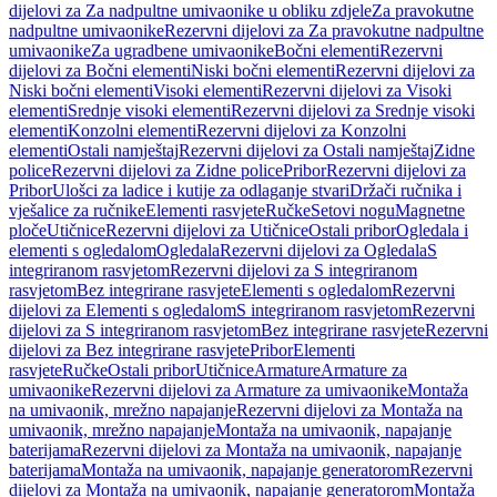
dijelovi za Za nadpultne umivaonike u obliku zdjele
Za pravokutne
nadpultne umivaonike
Rezervni dijelovi za Za pravokutne nadpultne
umivaonike
Za ugradbene umivaonike
Bočni elementi
Rezervni
dijelovi za Bočni elementi
Niski bočni elementi
Rezervni dijelovi za
Niski bočni elementi
Visoki elementi
Rezervni dijelovi za Visoki
elementi
Srednje visoki elementi
Rezervni dijelovi za Srednje visoki
elementi
Konzolni elementi
Rezervni dijelovi za Konzolni
elementi
Ostali namještaj
Rezervni dijelovi za Ostali namještaj
Zidne
police
Rezervni dijelovi za Zidne police
Pribor
Rezervni dijelovi za
Pribor
Ulošci za ladice i kutije za odlaganje stvari
Držači ručnika i
vješalice za ručnike
Elementi rasvjete
Ručke
Setovi nogu
Magnetne
ploče
Utičnice
Rezervni dijelovi za Utičnice
Ostali pribor
Ogledala i
elementi s ogledalom
Ogledala
Rezervni dijelovi za Ogledala
S
integriranom rasvjetom
Rezervni dijelovi za S integriranom
rasvjetom
Bez integrirane rasvjete
Elementi s ogledalom
Rezervni
dijelovi za Elementi s ogledalom
S integriranom rasvjetom
Rezervni
dijelovi za S integriranom rasvjetom
Bez integrirane rasvjete
Rezervni
dijelovi za Bez integrirane rasvjete
Pribor
Elementi
rasvjete
Ručke
Ostali pribor
Utičnice
Armature
Armature za
umivaonike
Rezervni dijelovi za Armature za umivaonike
Montaža
na umivaonik, mrežno napajanje
Rezervni dijelovi za Montaža na
umivaonik, mrežno napajanje
Montaža na umivaonik, napajanje
baterijama
Rezervni dijelovi za Montaža na umivaonik, napajanje
baterijama
Montaža na umivaonik, napajanje generatorom
Rezervni
dijelovi za Montaža na umivaonik, napajanje generatorom
Montaža