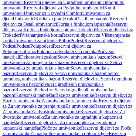
umivaonici
Rezervni dijelovi za Ugradbeni umivaonici
Podpultni
umivaonici
Rezervni dijelovi za Podpultni umivaonici
Kutni
umivaonici
Umivaonici u izvedbi Comfort
Umivaonici za
djecu
Umivaonici
Korita za pranje ruku
Ostali umivaonici
Rezervni
dijelovi za Ostali umivaonici
Korita s funkcijom ispiranja
Rezervni
dijelovi za Korita s funkcijom ispiranja
Trokaderi
Rezervni dijelovi za
Trokaderi
Višenamjenska korita
Rezervni dijelovi za Višenamjenska
korita
Umivaonici za učionice
Pribor
Podesti
Rezervni dijelovi za
Podesti
Podesti
Polupodesti
Rezervni dijelovi za
Polupodesti
Pribor
Poklopci odvoda
Držači ručnika
Pričvrsni
materijali
Dekorativni zasloni
Setovi umivaonika s bazom
Setovi
umivaonika za pranje ruku s bazom
Rezervni dijelovi za Setovi
umivaonika za pranje ruku s bazom
Setovi umivaonika s
bazom
Rezervni dijelovi za Setovi umivaonika s bazom
Setovi
ugradnog umivaonika s bazom
Rezervni dijelovi za Setovi ugradnog
umivaonika s bazom
Setovi ugradbenih umivaonika s
bazom
Rezervni dijelovi za Setovi ugradbenih umivaonika s
bazom
Kupaonski namještaj
Baze za umivaonike
Rezervni dijelovi za
Baze za umivaonike
Za umivaonike za pranje ruku
Rezervni dijelovi
za Za umivaonike za pranje ruku
Za umivaonike
Rezervni dijelovi za
Za umivaonike
Za dvostruke umivaonike
Rezervni dijelovi za Za
dvostruke umivaonike
Za umivaonike za ugradnju u kupaonski
namještaj
Rezervni dijelovi za Za umivaonike za ugradnju u
kupaonski namještaj
Ploče za umivaonike
Rezervni dijelovi za Ploče
za umivaonike
Za nadpultne umivaonike u obliku zdjele
Rezervni