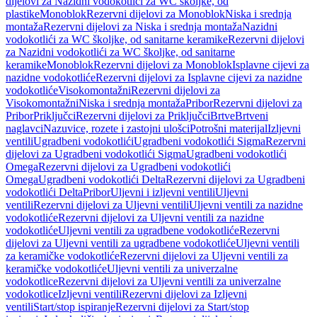
dijelovi za Nazidni vodokotlići za WC školjke, od
plastike
Monoblok
Rezervni dijelovi za Monoblok
Niska i srednja
montaža
Rezervni dijelovi za Niska i srednja montaža
Nazidni
vodokotlići za WC školjke, od sanitarne keramike
Rezervni dijelovi
za Nazidni vodokotlići za WC školjke, od sanitarne
keramike
Monoblok
Rezervni dijelovi za Monoblok
Isplavne cijevi za
nazidne vodokotliće
Rezervni dijelovi za Isplavne cijevi za nazidne
vodokotliće
Visokomontažni
Rezervni dijelovi za
Visokomontažni
Niska i srednja montaža
Pribor
Rezervni dijelovi za
Pribor
Priključci
Rezervni dijelovi za Priključci
Brtve
Brtveni
naglavci
Nazuvice, rozete i zastojni ulošci
Potrošni materijal
Izljevni
ventili
Ugradbeni vodokotlići
Ugradbeni vodokotlići Sigma
Rezervni
dijelovi za Ugradbeni vodokotlići Sigma
Ugradbeni vodokotlići
Omega
Rezervni dijelovi za Ugradbeni vodokotlići
Omega
Ugradbeni vodokotlići Delta
Rezervni dijelovi za Ugradbeni
vodokotlići Delta
Pribor
Uljevni i izljevni ventili
Uljevni
ventili
Rezervni dijelovi za Uljevni ventili
Uljevni ventili za nazidne
vodokotliće
Rezervni dijelovi za Uljevni ventili za nazidne
vodokotliće
Uljevni ventili za ugradbene vodokotliće
Rezervni
dijelovi za Uljevni ventili za ugradbene vodokotliće
Uljevni ventili
za keramičke vodokotliće
Rezervni dijelovi za Uljevni ventili za
keramičke vodokotliće
Uljevni ventili za univerzalne
vodokotlice
Rezervni dijelovi za Uljevni ventili za univerzalne
vodokotlice
Izljevni ventili
Rezervni dijelovi za Izljevni
ventili
Start/stop ispiranje
Rezervni dijelovi za Start/stop