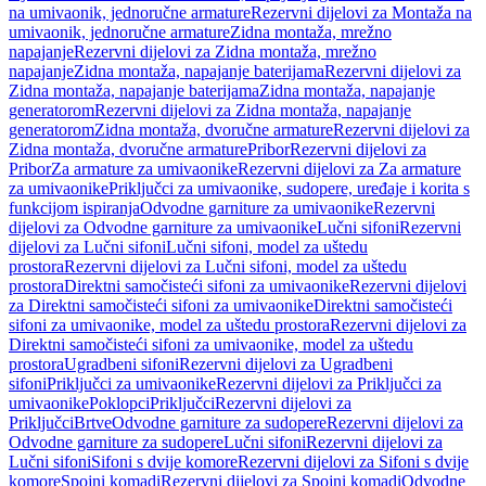
na umivaonik, jednoručne armature
Rezervni dijelovi za Montaža na
umivaonik, jednoručne armature
Zidna montaža, mrežno
napajanje
Rezervni dijelovi za Zidna montaža, mrežno
napajanje
Zidna montaža, napajanje baterijama
Rezervni dijelovi za
Zidna montaža, napajanje baterijama
Zidna montaža, napajanje
generatorom
Rezervni dijelovi za Zidna montaža, napajanje
generatorom
Zidna montaža, dvoručne armature
Rezervni dijelovi za
Zidna montaža, dvoručne armature
Pribor
Rezervni dijelovi za
Pribor
Za armature za umivaonike
Rezervni dijelovi za Za armature
za umivaonike
Priključci za umivaonike, sudopere, uređaje i korita s
funkcijom ispiranja
Odvodne garniture za umivaonike
Rezervni
dijelovi za Odvodne garniture za umivaonike
Lučni sifoni
Rezervni
dijelovi za Lučni sifoni
Lučni sifoni, model za uštedu
prostora
Rezervni dijelovi za Lučni sifoni, model za uštedu
prostora
Direktni samočisteći sifoni za umivaonike
Rezervni dijelovi
za Direktni samočisteći sifoni za umivaonike
Direktni samočisteći
sifoni za umivaonike, model za uštedu prostora
Rezervni dijelovi za
Direktni samočisteći sifoni za umivaonike, model za uštedu
prostora
Ugradbeni sifoni
Rezervni dijelovi za Ugradbeni
sifoni
Priključci za umivaonike
Rezervni dijelovi za Priključci za
umivaonike
Poklopci
Priključci
Rezervni dijelovi za
Priključci
Brtve
Odvodne garniture za sudopere
Rezervni dijelovi za
Odvodne garniture za sudopere
Lučni sifoni
Rezervni dijelovi za
Lučni sifoni
Sifoni s dvije komore
Rezervni dijelovi za Sifoni s dvije
komore
Spojni komadi
Rezervni dijelovi za Spojni komadi
Odvodne