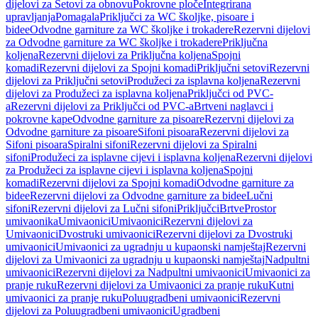
dijelovi za Setovi za obnovu
Pokrovne ploče
Integrirana
upravljanja
Pomagala
Priključci za WC školjke, pisoare i
bidee
Odvodne garniture za WC školjke i trokadere
Rezervni dijelovi
za Odvodne garniture za WC školjke i trokadere
Priključna
koljena
Rezervni dijelovi za Priključna koljena
Spojni
komadi
Rezervni dijelovi za Spojni komadi
Priključni setovi
Rezervni
dijelovi za Priključni setovi
Produžeci za isplavna koljena
Rezervni
dijelovi za Produžeci za isplavna koljena
Priključci od PVC-
a
Rezervni dijelovi za Priključci od PVC-a
Brtveni naglavci i
pokrovne kape
Odvodne garniture za pisoare
Rezervni dijelovi za
Odvodne garniture za pisoare
Sifoni pisoara
Rezervni dijelovi za
Sifoni pisoara
Spiralni sifoni
Rezervni dijelovi za Spiralni
sifoni
Produžeci za isplavne cijevi i isplavna koljena
Rezervni dijelovi
za Produžeci za isplavne cijevi i isplavna koljena
Spojni
komadi
Rezervni dijelovi za Spojni komadi
Odvodne garniture za
bidee
Rezervni dijelovi za Odvodne garniture za bidee
Lučni
sifoni
Rezervni dijelovi za Lučni sifoni
Priključci
Brtve
Prostor
umivaonika
Umivaonici
Umivaonici
Rezervni dijelovi za
Umivaonici
Dvostruki umivaonici
Rezervni dijelovi za Dvostruki
umivaonici
Umivaonici za ugradnju u kupaonski namještaj
Rezervni
dijelovi za Umivaonici za ugradnju u kupaonski namještaj
Nadpultni
umivaonici
Rezervni dijelovi za Nadpultni umivaonici
Umivaonici za
pranje ruku
Rezervni dijelovi za Umivaonici za pranje ruku
Kutni
umivaonici za pranje ruku
Poluugradbeni umivaonici
Rezervni
dijelovi za Poluugradbeni umivaonici
Ugradbeni