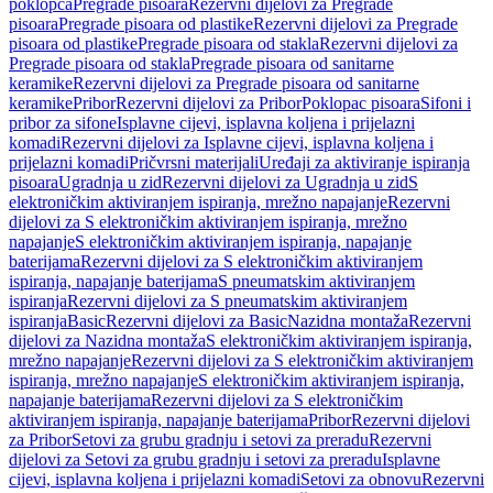
poklopca
Pregrade pisoara
Rezervni dijelovi za Pregrade
pisoara
Pregrade pisoara od plastike
Rezervni dijelovi za Pregrade
pisoara od plastike
Pregrade pisoara od stakla
Rezervni dijelovi za
Pregrade pisoara od stakla
Pregrade pisoara od sanitarne
keramike
Rezervni dijelovi za Pregrade pisoara od sanitarne
keramike
Pribor
Rezervni dijelovi za Pribor
Poklopac pisoara
Sifoni i
pribor za sifone
Isplavne cijevi, isplavna koljena i prijelazni
komadi
Rezervni dijelovi za Isplavne cijevi, isplavna koljena i
prijelazni komadi
Pričvrsni materijali
Uređaji za aktiviranje ispiranja
pisoara
Ugradnja u zid
Rezervni dijelovi za Ugradnja u zid
S
elektroničkim aktiviranjem ispiranja, mrežno napajanje
Rezervni
dijelovi za S elektroničkim aktiviranjem ispiranja, mrežno
napajanje
S elektroničkim aktiviranjem ispiranja, napajanje
baterijama
Rezervni dijelovi za S elektroničkim aktiviranjem
ispiranja, napajanje baterijama
S pneumatskim aktiviranjem
ispiranja
Rezervni dijelovi za S pneumatskim aktiviranjem
ispiranja
Basic
Rezervni dijelovi za Basic
Nazidna montaža
Rezervni
dijelovi za Nazidna montaža
S elektroničkim aktiviranjem ispiranja,
mrežno napajanje
Rezervni dijelovi za S elektroničkim aktiviranjem
ispiranja, mrežno napajanje
S elektroničkim aktiviranjem ispiranja,
napajanje baterijama
Rezervni dijelovi za S elektroničkim
aktiviranjem ispiranja, napajanje baterijama
Pribor
Rezervni dijelovi
za Pribor
Setovi za grubu gradnju i setovi za preradu
Rezervni
dijelovi za Setovi za grubu gradnju i setovi za preradu
Isplavne
cijevi, isplavna koljena i prijelazni komadi
Setovi za obnovu
Rezervni