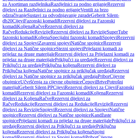
za Asortiman razdjelnika
Razdjelnici za podno grijanje
Rezervni
dijelovi za Razdjelnici za podno grijanje
Ventili za brzo
odzračivanje
Sustavi za odvodnjavanje zgrade
Geberit Silent-
db20
Cijevi
Fazonski komadi
Rezervni dijelovi za Fazonski
komadi
Koljena
Račve
Rezervni dijelovi za
Račve
Redukcije
Revizije
Rezervni dijelovi za Revizije
SuperTube
fazonski komadi
Koljena
Specijalni fazonski komadi
Spojevi
Rezervni
dijelovi za Spojevi
Zavareni spojevi
Natične spojnice
Rezervni
dijelovi za Natične spojnice
Stezni spojevi
Prijelazni komadi za
prijelaz na druge materijale
Rezervni dijelovi za Prijelazni komadi za
prijelaz na druge materijale
Priključci za uređaje
Rezervni dijelovi za
Priključci za uređaje
Priključna koljena
Rezervni dijelovi za
Priključna koljena
Natične spojnice za priključak uređaja
Rezervni
dijelovi za Natične spojnice za priključak uređaja
Pribor
Cijevne
obujmice
Učvršćenja za cijevne obujmice
Čepovi
Brtve
Potrošni
materijal
Geberit Silent-PP
Cijevi
Rezervni dijelovi za Cijevi
Fazonski
komadi
Rezervni dijelovi za Fazonski komadi
Koljena
Rezervni
dijelovi za Koljena
Račve
Rezervni dijelovi za
Račve
Redukcije
Rezervni dijelovi za Redukcije
Revizije
Rezervni
dijelovi za Revizije
Spojevi
Rezervni dijelovi za Spojevi
Natične
spojnice
Rezervni dijelovi za Natične spojnice
Kandžaste
spojnice
Prijelazni komadi za prijelaz na druge materijale
Priključci za
uređaje
Rezervni dijelovi za Priključci za uređaje
Priključna
koljena
Rezervni dijelovi za Priključna koljena
Spojni
komadi
Rezervni dijelovi za Spojni komadi
Pribor
Cijevne