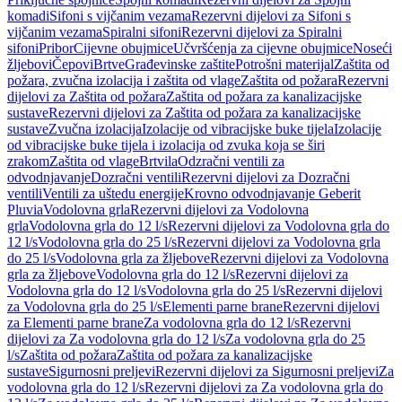
komadi
Sifoni s vijčanim vezama
Rezervni dijelovi za Sifoni s
vijčanim vezama
Spiralni sifoni
Rezervni dijelovi za Spiralni
sifoni
Pribor
Cijevne obujmice
Učvršćenja za cijevne obujmice
Noseći
žljebovi
Čepovi
Brtve
Građevinske zaštite
Potrošni materijal
Zaštita od
požara, zvučna izolacija i zaštita od vlage
Zaštita od požara
Rezervni
dijelovi za Zaštita od požara
Zaštita od požara za kanalizacijske
sustave
Rezervni dijelovi za Zaštita od požara za kanalizacijske
sustave
Zvučna izolacija
Izolacije od vibracijske buke tijela
Izolacije
od vibracijske buke tijela i izolacija od zvuka koja se širi
zrakom
Zaštita od vlage
Brtvila
Odzračni ventili za
odvodnjavanje
Dozračni ventili
Rezervni dijelovi za Dozračni
ventili
Ventili za uštedu energije
Krovno odvodnjavanje Geberit
Pluvia
Vodolovna grla
Rezervni dijelovi za Vodolovna
grla
Vodolovna grla do 12 l/s
Rezervni dijelovi za Vodolovna grla do
12 l/s
Vodolovna grla do 25 l/s
Rezervni dijelovi za Vodolovna grla
do 25 l/s
Vodolovna grla za žljebove
Rezervni dijelovi za Vodolovna
grla za žljebove
Vodolovna grla do 12 l/s
Rezervni dijelovi za
Vodolovna grla do 12 l/s
Vodolovna grla do 25 l/s
Rezervni dijelovi
za Vodolovna grla do 25 l/s
Elementi parne brane
Rezervni dijelovi
za Elementi parne brane
Za vodolovna grla do 12 l/s
Rezervni
dijelovi za Za vodolovna grla do 12 l/s
Za vodolovna grla do 25
l/s
Zaštita od požara
Zaštita od požara za kanalizacijske
sustave
Sigurnosni preljevi
Rezervni dijelovi za Sigurnosni preljevi
Za
vodolovna grla do 12 l/s
Rezervni dijelovi za Za vodolovna grla do