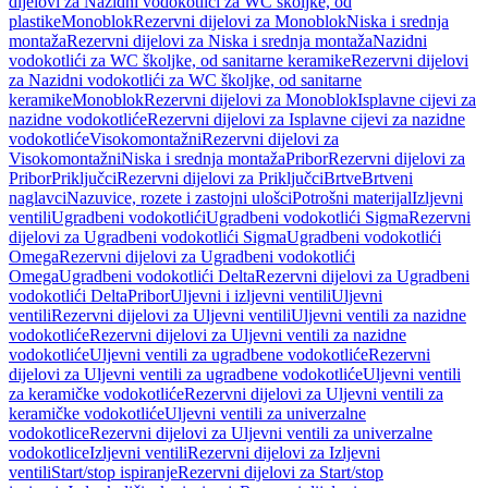
dijelovi za Nazidni vodokotlići za WC školjke, od
plastike
Monoblok
Rezervni dijelovi za Monoblok
Niska i srednja
montaža
Rezervni dijelovi za Niska i srednja montaža
Nazidni
vodokotlići za WC školjke, od sanitarne keramike
Rezervni dijelovi
za Nazidni vodokotlići za WC školjke, od sanitarne
keramike
Monoblok
Rezervni dijelovi za Monoblok
Isplavne cijevi za
nazidne vodokotliće
Rezervni dijelovi za Isplavne cijevi za nazidne
vodokotliće
Visokomontažni
Rezervni dijelovi za
Visokomontažni
Niska i srednja montaža
Pribor
Rezervni dijelovi za
Pribor
Priključci
Rezervni dijelovi za Priključci
Brtve
Brtveni
naglavci
Nazuvice, rozete i zastojni ulošci
Potrošni materijal
Izljevni
ventili
Ugradbeni vodokotlići
Ugradbeni vodokotlići Sigma
Rezervni
dijelovi za Ugradbeni vodokotlići Sigma
Ugradbeni vodokotlići
Omega
Rezervni dijelovi za Ugradbeni vodokotlići
Omega
Ugradbeni vodokotlići Delta
Rezervni dijelovi za Ugradbeni
vodokotlići Delta
Pribor
Uljevni i izljevni ventili
Uljevni
ventili
Rezervni dijelovi za Uljevni ventili
Uljevni ventili za nazidne
vodokotliće
Rezervni dijelovi za Uljevni ventili za nazidne
vodokotliće
Uljevni ventili za ugradbene vodokotliće
Rezervni
dijelovi za Uljevni ventili za ugradbene vodokotliće
Uljevni ventili
za keramičke vodokotliće
Rezervni dijelovi za Uljevni ventili za
keramičke vodokotliće
Uljevni ventili za univerzalne
vodokotlice
Rezervni dijelovi za Uljevni ventili za univerzalne
vodokotlice
Izljevni ventili
Rezervni dijelovi za Izljevni
ventili
Start/stop ispiranje
Rezervni dijelovi za Start/stop