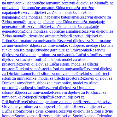
na umivaonik, jednoručne armature
Rezervni dijelovi za Montaža na
umivaonik, jednoručne armature
Zidna montaža, mrežno
napajanje
Rezervni dijelovi za Zidna montaža, mrežno
napajanje
Zidna montaža, napajanje baterijama
Rezervni dijelovi za
Zidna montaža, napajanje baterijama
Zidna montaža, napajanje
generatorom
Rezervni dijelovi za Zidna montaža, napajanje
generatorom
Zidna montaža, dvoručne armature
Rezervni dijelovi za
Zidna montaža, dvoručne armature
Pribor
Rezervni dijelovi za
Pribor
Za armature za umivaonike
Rezervni dijelovi za Za armature
za umivaonike
Priključci za umivaonike, sudopere, uređaje i korita s
funkcijom ispiranja
Odvodne garniture za umivaonike
Rezervni
dijelovi za Odvodne garniture za umivaonike
Lučni sifoni
Rezervni
dijelovi za Lučni sifoni
Lučni sifoni, model za uštedu
prostora
Rezervni dijelovi za Lučni sifoni, model za uštedu
prostora
Direktni samočisteći sifoni za umivaonike
Rezervni dijelovi
za Direktni samočisteći sifoni za umivaonike
Direktni samočisteći
sifoni za umivaonike, model za uštedu prostora
Rezervni dijelovi za
Direktni samočisteći sifoni za umivaonike, model za uštedu
prostora
Ugradbeni sifoni
Rezervni dijelovi za Ugradbeni
sifoni
Priključci za umivaonike
Rezervni dijelovi za Priključci za
umivaonike
Poklopci
Priključci
Rezervni dijelovi za
Priključci
Brtve
Odvodne garniture za sudopere
Rezervni dijelovi za
Odvodne garniture za sudopere
Lučni sifoni
Rezervni dijelovi za
Lučni sifoni
Sifoni s dvije komore
Rezervni dijelovi za Sifoni s dvije
komore
Spojni komadi
Rezervni dijelovi za Spojni komadi
Odvodne