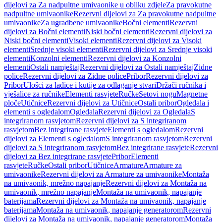
dijelovi za Za nadpultne umivaonike u obliku zdjele
Za pravokutne
nadpultne umivaonike
Rezervni dijelovi za Za pravokutne nadpultne
umivaonike
Za ugradbene umivaonike
Bočni elementi
Rezervni
dijelovi za Bočni elementi
Niski bočni elementi
Rezervni dijelovi za
Niski bočni elementi
Visoki elementi
Rezervni dijelovi za Visoki
elementi
Srednje visoki elementi
Rezervni dijelovi za Srednje visoki
elementi
Konzolni elementi
Rezervni dijelovi za Konzolni
elementi
Ostali namještaj
Rezervni dijelovi za Ostali namještaj
Zidne
police
Rezervni dijelovi za Zidne police
Pribor
Rezervni dijelovi za
Pribor
Ulošci za ladice i kutije za odlaganje stvari
Držači ručnika i
vješalice za ručnike
Elementi rasvjete
Ručke
Setovi nogu
Magnetne
ploče
Utičnice
Rezervni dijelovi za Utičnice
Ostali pribor
Ogledala i
elementi s ogledalom
Ogledala
Rezervni dijelovi za Ogledala
S
integriranom rasvjetom
Rezervni dijelovi za S integriranom
rasvjetom
Bez integrirane rasvjete
Elementi s ogledalom
Rezervni
dijelovi za Elementi s ogledalom
S integriranom rasvjetom
Rezervni
dijelovi za S integriranom rasvjetom
Bez integrirane rasvjete
Rezervni
dijelovi za Bez integrirane rasvjete
Pribor
Elementi
rasvjete
Ručke
Ostali pribor
Utičnice
Armature
Armature za
umivaonike
Rezervni dijelovi za Armature za umivaonike
Montaža
na umivaonik, mrežno napajanje
Rezervni dijelovi za Montaža na
umivaonik, mrežno napajanje
Montaža na umivaonik, napajanje
baterijama
Rezervni dijelovi za Montaža na umivaonik, napajanje
baterijama
Montaža na umivaonik, napajanje generatorom
Rezervni
dijelovi za Montaža na umivaonik, napajanje generatorom
Montaža