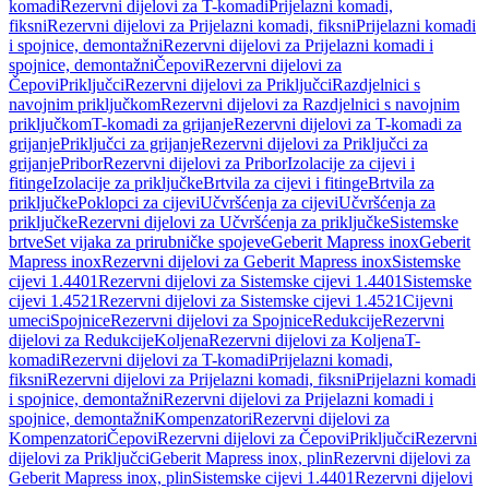
komadi
Rezervni dijelovi za T-komadi
Prijelazni komadi,
fiksni
Rezervni dijelovi za Prijelazni komadi, fiksni
Prijelazni komadi
i spojnice, demontažni
Rezervni dijelovi za Prijelazni komadi i
spojnice, demontažni
Čepovi
Rezervni dijelovi za
Čepovi
Priključci
Rezervni dijelovi za Priključci
Razdjelnici s
navojnim priključkom
Rezervni dijelovi za Razdjelnici s navojnim
priključkom
T-komadi za grijanje
Rezervni dijelovi za T-komadi za
grijanje
Priključci za grijanje
Rezervni dijelovi za Priključci za
grijanje
Pribor
Rezervni dijelovi za Pribor
Izolacije za cijevi i
fitinge
Izolacije za priključke
Brtvila za cijevi i fitinge
Brtvila za
priključke
Poklopci za cijevi
Učvršćenja za cijevi
Učvršćenja za
priključke
Rezervni dijelovi za Učvršćenja za priključke
Sistemske
brtve
Set vijaka za prirubničke spojeve
Geberit Mapress inox
Geberit
Mapress inox
Rezervni dijelovi za Geberit Mapress inox
Sistemske
cijevi 1.4401
Rezervni dijelovi za Sistemske cijevi 1.4401
Sistemske
cijevi 1.4521
Rezervni dijelovi za Sistemske cijevi 1.4521
Cijevni
umeci
Spojnice
Rezervni dijelovi za Spojnice
Redukcije
Rezervni
dijelovi za Redukcije
Koljena
Rezervni dijelovi za Koljena
T-
komadi
Rezervni dijelovi za T-komadi
Prijelazni komadi,
fiksni
Rezervni dijelovi za Prijelazni komadi, fiksni
Prijelazni komadi
i spojnice, demontažni
Rezervni dijelovi za Prijelazni komadi i
spojnice, demontažni
Kompenzatori
Rezervni dijelovi za
Kompenzatori
Čepovi
Rezervni dijelovi za Čepovi
Priključci
Rezervni
dijelovi za Priključci
Geberit Mapress inox, plin
Rezervni dijelovi za
Geberit Mapress inox, plin
Sistemske cijevi 1.4401
Rezervni dijelovi