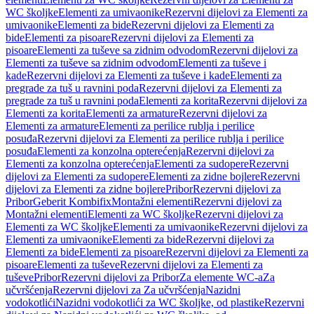
WC školjke
Elementi za umivaonike
Rezervni dijelovi za Elementi za
umivaonike
Elementi za bide
Rezervni dijelovi za Elementi za
bide
Elementi za pisoare
Rezervni dijelovi za Elementi za
pisoare
Elementi za tuševe sa zidnim odvodom
Rezervni dijelovi za
Elementi za tuševe sa zidnim odvodom
Elementi za tuševe i
kade
Rezervni dijelovi za Elementi za tuševe i kade
Elementi za
pregrade za tuš u ravnini poda
Rezervni dijelovi za Elementi za
pregrade za tuš u ravnini poda
Elementi za korita
Rezervni dijelovi za
Elementi za korita
Elementi za armature
Rezervni dijelovi za
Elementi za armature
Elementi za perilice rublja i perilice
posuđa
Rezervni dijelovi za Elementi za perilice rublja i perilice
posuđa
Elementi za konzolna opterećenja
Rezervni dijelovi za
Elementi za konzolna opterećenja
Elementi za sudopere
Rezervni
dijelovi za Elementi za sudopere
Elementi za zidne bojlere
Rezervni
dijelovi za Elementi za zidne bojlere
Pribor
Rezervni dijelovi za
Pribor
Geberit Kombifix
Montažni elementi
Rezervni dijelovi za
Montažni elementi
Elementi za WC školjke
Rezervni dijelovi za
Elementi za WC školjke
Elementi za umivaonike
Rezervni dijelovi za
Elementi za umivaonike
Elementi za bide
Rezervni dijelovi za
Elementi za bide
Elementi za pisoare
Rezervni dijelovi za Elementi za
pisoare
Elementi za tuševe
Rezervni dijelovi za Elementi za
tuševe
Pribor
Rezervni dijelovi za Pribor
Za elemente WC-a
Za
učvršćenja
Rezervni dijelovi za Za učvršćenja
Nazidni
vodokotlići
Nazidni vodokotlići za WC školjke, od plastike
Rezervni