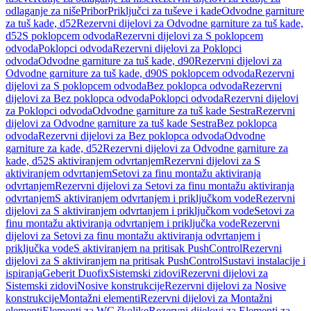
odlaganje za niše
Pribor
Priključci za tuševe i kade
Odvodne garniture
za tuš kade, d52
Rezervni dijelovi za Odvodne garniture za tuš kade,
d52
S poklopcem odvoda
Rezervni dijelovi za S poklopcem
odvoda
Poklopci odvoda
Rezervni dijelovi za Poklopci
odvoda
Odvodne garniture za tuš kade, d90
Rezervni dijelovi za
Odvodne garniture za tuš kade, d90
S poklopcem odvoda
Rezervni
dijelovi za S poklopcem odvoda
Bez poklopca odvoda
Rezervni
dijelovi za Bez poklopca odvoda
Poklopci odvoda
Rezervni dijelovi
za Poklopci odvoda
Odvodne garniture za tuš kade Sestra
Rezervni
dijelovi za Odvodne garniture za tuš kade Sestra
Bez poklopca
odvoda
Rezervni dijelovi za Bez poklopca odvoda
Odvodne
garniture za kade, d52
Rezervni dijelovi za Odvodne garniture za
kade, d52
S aktiviranjem odvrtanjem
Rezervni dijelovi za S
aktiviranjem odvrtanjem
Setovi za finu montažu aktiviranja
odvrtanjem
Rezervni dijelovi za Setovi za finu montažu aktiviranja
odvrtanjem
S aktiviranjem odvrtanjem i priključkom vode
Rezervni
dijelovi za S aktiviranjem odvrtanjem i priključkom vode
Setovi za
finu montažu aktiviranja odvrtanjem i priključka vode
Rezervni
dijelovi za Setovi za finu montažu aktiviranja odvrtanjem i
priključka vode
S aktiviranjem na pritisak PushControl
Rezervni
dijelovi za S aktiviranjem na pritisak PushControl
Sustavi instalacije i
ispiranja
Geberit Duofix
Sistemski zidovi
Rezervni dijelovi za
Sistemski zidovi
Nosive konstrukcije
Rezervni dijelovi za Nosive
konstrukcije
Montažni elementi
Rezervni dijelovi za Montažni
elementi
Elementi za WC školjke
Rezervni dijelovi za Elementi za