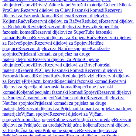
obujmice
Čepovi
Brtve
Zaštitne kape
Potrošni materijal
Geberit Silent-
Pro
Cijevi
Rezervni dijelovi za Cijevi
Fazonski komadi
Rezervni
dijelovi za Fazonski komadi
Koljena
Rezervni dijelovi za
Koljena
Račve
Rezervni dijelovi za Račve
Redukcije
Rezervni dijelovi
za Redukcije
Revizije
Rezervni dijelovi za Revizije
SuperTube
fazonski komadi
Rezervni dijelovi za SuperTube fazonski
komadi
Koljena
Rezervni dijelovi za Koljena
Račve
Rezervni dijelovi
za Račve
Spojevi
Rezervni dijelovi za Spojevi
Natične
spojnice
Rezervni dijelovi za Natične spojnice
Kandžaste
spojnice
Prijelazni komadi za prijelaz na druge
materijale
Pribor
Rezervni dijelovi za Pribor
Cijevne
obujmice
Čepovi
Brtve
Rezervni dijelovi za Brtve
Potrošni
materijal
Geberit PE
Cijevi
Fazonski komadi
Rezervni dijelovi za
Fazonski komadi
Koljena
Račve
Redukcije
Revizije
Rezervni dijelovi
za Revizije
Prijelazni komadi
Specijalni fazonski komadi
Rezervni
dijelovi za Specijalni fazonski komadi
SuperTube fazonski
komadi
Koljena
Specijalni fazonski komadi
Spojevi
Rezervni dijelovi
za Spojevi
Zavareni spojevi
Natične spojnice
Rezervni dijelovi za
Natične spojnice
Prijelazni komadi za prijelaz na druge
materijale
Rezervni dijelovi za Prijelazni komadi za prijelaz na druge
materijale
Vijčani spojevi
Rezervni dijelovi za Vijčani
spojevi
Prirubnički spojevi
Rubne veze
Priključci za uređaje
Rezervni
dijelovi za Priključci za uređaje
Priključna koljena
Rezervni dijelovi
za Priključna koljena
Priključne spojnice
Rezervni dijelovi za
Priključne spojnice
Spojni komadi
Rezervni dijelovi za Spojni