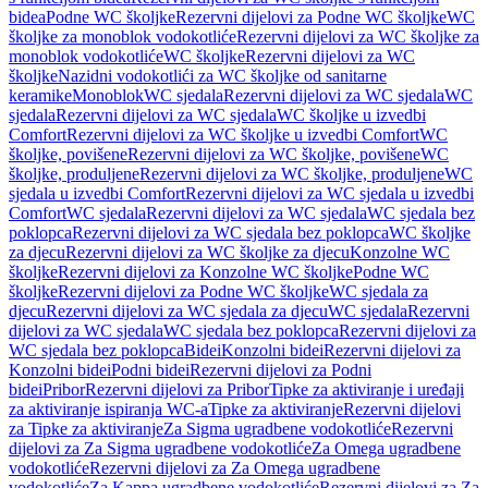
bidea
Podne WC školjke
Rezervni dijelovi za Podne WC školjke
WC
školjke za monoblok vodokotliće
Rezervni dijelovi za WC školjke za
monoblok vodokotliće
WC školjke
Rezervni dijelovi za WC
školjke
Nazidni vodokotlići za WC školjke od sanitarne
keramike
Monoblok
WC sjedala
Rezervni dijelovi za WC sjedala
WC
sjedala
Rezervni dijelovi za WC sjedala
WC školjke u izvedbi
Comfort
Rezervni dijelovi za WC školjke u izvedbi Comfort
WC
školjke, povišene
Rezervni dijelovi za WC školjke, povišene
WC
školjke, produljene
Rezervni dijelovi za WC školjke, produljene
WC
sjedala u izvedbi Comfort
Rezervni dijelovi za WC sjedala u izvedbi
Comfort
WC sjedala
Rezervni dijelovi za WC sjedala
WC sjedala bez
poklopca
Rezervni dijelovi za WC sjedala bez poklopca
WC školjke
za djecu
Rezervni dijelovi za WC školjke za djecu
Konzolne WC
školjke
Rezervni dijelovi za Konzolne WC školjke
Podne WC
školjke
Rezervni dijelovi za Podne WC školjke
WC sjedala za
djecu
Rezervni dijelovi za WC sjedala za djecu
WC sjedala
Rezervni
dijelovi za WC sjedala
WC sjedala bez poklopca
Rezervni dijelovi za
WC sjedala bez poklopca
Bidei
Konzolni bidei
Rezervni dijelovi za
Konzolni bidei
Podni bidei
Rezervni dijelovi za Podni
bidei
Pribor
Rezervni dijelovi za Pribor
Tipke za aktiviranje i uređaji
za aktiviranje ispiranja WC-a
Tipke za aktiviranje
Rezervni dijelovi
za Tipke za aktiviranje
Za Sigma ugradbene vodokotliće
Rezervni
dijelovi za Za Sigma ugradbene vodokotliće
Za Omega ugradbene
vodokotliće
Rezervni dijelovi za Za Omega ugradbene
vodokotliće
Za Kappa ugradbene vodokotliće
Rezervni dijelovi za Za