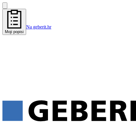
Na geberit.hr
Moji popisi