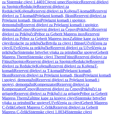
za Sistemske cijevi 1.4401
Cijevni umeci
Spojnice
Rezervni dijelovi
za Spojnice
Redukcije
Rezervni dijelovi za
Redukcije
Koljena
Rezervni dijelovi za Koljena
T-komadi
Rezervni
dijelovi za T-komadi
Prijelazni komadi, fiksni
Rezervni dijelovi za
Prijelazni komadi, fiksni
Prijelazni komadi i spojnice,
demontažni
Rezervni dijelovi za Prijelazni komadi i spojnice,
demontažni
Čepovi
Rezervni dijelovi za Čepovi
Priključci
Rezervni
dijelovi za Priključci
Pribor za Geberit Mapress inox
Rezervni
dijelovi za Pribor za Geberit Mapress inox
Zaštitne kape za krajeve
cijevi
Izolacije za priključke
Brtvila za cijevi i fitinge
Učvršćenja za
cijevi
Učvršćenja za priključke
Rezervni dijelovi za Učvršćenja za
priključke
Sistemske brtve
Set vijaka za prirubničke spojeve
Geberit
Mapress Therm
Sistemske cijevi Therm
Fitinzi
Rezervni dijelovi za
Fitinzi
Spojnice
Rezervni dijelovi za Spojnice
Redukcije
Rezervni
dijelovi za Redukcije
Koljena
Rezervni dijelovi za Koljena
T-
komadi
Rezervni dijelovi za T-komadi
Prijelazni komadi,
fiksni
Rezervni dijelovi za Prijelazni komadi, fiksni
Prijelazni komadi
i spojevi, demontažni
Rezervni dijelovi za Prijelazni komadi i
spojevi, demontažni
Kompenzatori
Rezervni dijelovi za
Kompenzatori
Čepovi
Rezervni dijelovi za Čepovi
Priključci za
grijanje
Rezervni dijelovi za Priključci za grijanje
Pribor za Geberit
Mapress Therm
Zaštitne kape za krajeve cijevi
Sistemske brtve
Set
vijaka za prirubničke spojeve
Učvršćenja za cijevi
Geberit Mapress
C-čelik
Geberit Mapress C-čelik
Rezervni dijelovi za Geberit
Mapress C-čelik
Sistemske cijevi 1.0034
Sistemske cijevi