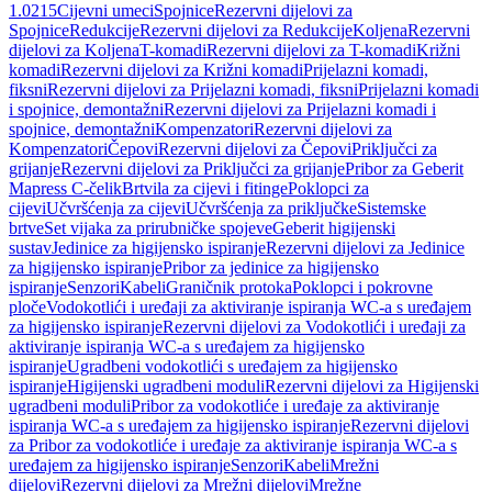
1.0215
Cijevni umeci
Spojnice
Rezervni dijelovi za
Spojnice
Redukcije
Rezervni dijelovi za Redukcije
Koljena
Rezervni
dijelovi za Koljena
T-komadi
Rezervni dijelovi za T-komadi
Križni
komadi
Rezervni dijelovi za Križni komadi
Prijelazni komadi,
fiksni
Rezervni dijelovi za Prijelazni komadi, fiksni
Prijelazni komadi
i spojnice, demontažni
Rezervni dijelovi za Prijelazni komadi i
spojnice, demontažni
Kompenzatori
Rezervni dijelovi za
Kompenzatori
Čepovi
Rezervni dijelovi za Čepovi
Priključci za
grijanje
Rezervni dijelovi za Priključci za grijanje
Pribor za Geberit
Mapress C-čelik
Brtvila za cijevi i fitinge
Poklopci za
cijevi
Učvršćenja za cijevi
Učvršćenja za priključke
Sistemske
brtve
Set vijaka za prirubničke spojeve
Geberit higijenski
sustav
Jedinice za higijensko ispiranje
Rezervni dijelovi za Jedinice
za higijensko ispiranje
Pribor za jedinice za higijensko
ispiranje
Senzori
Kabeli
Graničnik protoka
Poklopci i pokrovne
ploče
Vodokotlići i uređaji za aktiviranje ispiranja WC-a s uređajem
za higijensko ispiranje
Rezervni dijelovi za Vodokotlići i uređaji za
aktiviranje ispiranja WC-a s uređajem za higijensko
ispiranje
Ugradbeni vodokotlići s uređajem za higijensko
ispiranje
Higijenski ugradbeni moduli
Rezervni dijelovi za Higijenski
ugradbeni moduli
Pribor za vodokotliće i uređaje za aktiviranje
ispiranja WC-a s uređajem za higijensko ispiranje
Rezervni dijelovi
za Pribor za vodokotliće i uređaje za aktiviranje ispiranja WC-a s
uređajem za higijensko ispiranje
Senzori
Kabeli
Mrežni
dijelovi
Rezervni dijelovi za Mrežni dijelovi
Mrežne