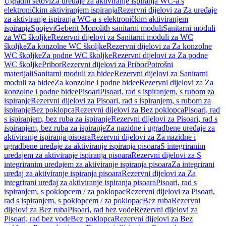
Ugradni setovi
Za uređaje za aktiviranje ispiranja WC-a s
elektroničkim aktiviranjem ispiranja
Rezervni dijelovi za Za uređaje
za aktiviranje ispiranja WC-a s elektroničkim aktiviranjem
ispiranja
Spojevi
Geberit Monolith sanitarni moduli
Sanitarni moduli
za WC školjke
Rezervni dijelovi za Sanitarni moduli za WC
školjke
Za konzolne WC školjke
Rezervni dijelovi za Za konzolne
WC školjke
Za podne WC školjke
Rezervni dijelovi za Za podne
WC školjke
Pribor
Rezervni dijelovi za Pribor
Potrošni
materijali
Sanitarni moduli za bidee
Rezervni dijelovi za Sanitarni
moduli za bidee
Za konzolne i podne bidee
Rezervni dijelovi za Za
konzolne i podne bidee
Pisoari
Pisoari, rad s ispiranjem, s rubom za
ispiranje
Rezervni dijelovi za Pisoari, rad s ispiranjem, s rubom za
ispiranje
Bez poklopca
Rezervni dijelovi za Bez poklopca
Pisoari, rad
s ispiranjem, bez ruba za ispiranje
Rezervni dijelovi za Pisoari, rad s
ispiranjem, bez ruba za ispiranje
Za nazidne i ugradbene uređaje za
aktiviranje ispiranja pisoara
Rezervni dijelovi za Za nazidne i
ugradbene uređaje za aktiviranje ispiranja pisoara
S integriranim
uređajem za aktiviranje ispiranja pisoara
Rezervni dijelovi za S
integriranim uređajem za aktiviranje ispiranja pisoara
Za integrirani
uređaj za aktiviranje ispiranja pisoara
Rezervni dijelovi za Za
integrirani uređaj za aktiviranje ispiranja pisoara
Pisoari, rad s
ispiranjem, s poklopcem / za poklopac
Rezervni dijelovi za Pisoari,
rad s ispiranjem, s poklopcem / za poklopac
Bez ruba
Rezervni
dijelovi za Bez ruba
Pisoari, rad bez vode
Rezervni dijelovi za
Pisoari, rad bez vode
Bez poklopca
Rezervni dijelovi za Bez