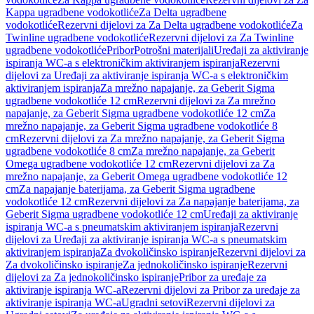
Kappa ugradbene vodokotliće
Za Delta ugradbene
vodokotliće
Rezervni dijelovi za Za Delta ugradbene vodokotliće
Za
Twinline ugradbene vodokotliće
Rezervni dijelovi za Za Twinline
ugradbene vodokotliće
Pribor
Potrošni materijali
Uređaji za aktiviranje
ispiranja WC-a s elektroničkim aktiviranjem ispiranja
Rezervni
dijelovi za Uređaji za aktiviranje ispiranja WC-a s elektroničkim
aktiviranjem ispiranja
Za mrežno napajanje, za Geberit Sigma
ugradbene vodokotliće 12 cm
Rezervni dijelovi za Za mrežno
napajanje, za Geberit Sigma ugradbene vodokotliće 12 cm
Za
mrežno napajanje, za Geberit Sigma ugradbene vodokotliće 8
cm
Rezervni dijelovi za Za mrežno napajanje, za Geberit Sigma
ugradbene vodokotliće 8 cm
Za mrežno napajanje, za Geberit
Omega ugradbene vodokotliće 12 cm
Rezervni dijelovi za Za
mrežno napajanje, za Geberit Omega ugradbene vodokotliće 12
cm
Za napajanje baterijama, za Geberit Sigma ugradbene
vodokotliće 12 cm
Rezervni dijelovi za Za napajanje baterijama, za
Geberit Sigma ugradbene vodokotliće 12 cm
Uređaji za aktiviranje
ispiranja WC-a s pneumatskim aktiviranjem ispiranja
Rezervni
dijelovi za Uređaji za aktiviranje ispiranja WC-a s pneumatskim
aktiviranjem ispiranja
Za dvokoličinsko ispiranje
Rezervni dijelovi za
Za dvokoličinsko ispiranje
Za jednokoličinsko ispiranje
Rezervni
dijelovi za Za jednokoličinsko ispiranje
Pribor za uređaje za
aktiviranje ispiranja WC-a
Rezervni dijelovi za Pribor za uređaje za
aktiviranje ispiranja WC-a
Ugradni setovi
Rezervni dijelovi za