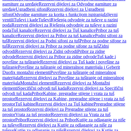
garniture za uređaje
Rezervni dijelovi za Odvodne garniture za
uređaje
Ugradbeni sifoni
Rezervni dijelovi za Ugradbeni
sifoni
Odvodne garniture za korita s funkcijom ispiranja
Izljevni
ventili
Tuševi i kade
Tuševi
Rješenja odvodnje za tuševe u razini
poda
Rezervni dijelovi za Rješenja odvodnje za tuševe u razini
poda
Tuš kanalice
Rezervni dijelovi za Tuš kanalice
Pribor za tuš
kanalice
Rezervni dijelovi za Pribor za tuš kanalice
Podni sifoni za
tuš
Rezervni dijelovi za Podni sifoni za tuš
Pribor za podne sifone za
tuš
Rezervni dijelovi za Pribor za podne sifone za tuš
Zidni
odvodi
Rezervni dijelovi za Zidni odvodi
Pribor za zidne
odvode
Rezervni dijelovi za Pribor za zidne odvode
Tuš kade i
površine za tuširanje
Rezervni dijelovi za Tuš kade i površine za
tuširanje
Površine za tuširanje od mineralnog materijala i Geberit
Duofix montažni elementi
Površine za tuširanje od mineralnog
materijala
Rezervni dijelovi za Površine za tuširanje od mineralnog
materijala
Montažni elementi
Rezervni dijelovi za Montažni
elementi
Specifični odvodi tuš kada
Rezervni dijelovi za Specifični
odvodi tuš kada
Pribor
Kabine, pregradne stijene i vrata za tuš
prostor
Rezervni dijelovi za Kabine, pregradne stijene i vrata za tuš
prostor
Tuš kabine
Rezervni dijelovi za Tuš kabine
Pregradne stijene
za tuš prostor
Rezervni dijelovi za Pregradne stijene za tuš
prostor
Vrata za tuš prostor
Rezervni dijelovi za Vrata za tuš
prostor
Pribor
Rezervni dijelovi za Pribor
Kutije za odlaganje za niše
za tuševe
Rezervni dijelovi za Kutije za odlaganje za niše za
tuševe
Kutije za odlaganje za niše
Rezervni dijelovi za Kutije za