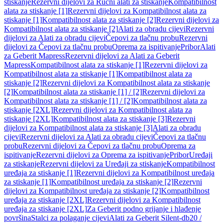
stiskanje
Rezervni dijelovi za Ručni alati za stiskanje
Kompatibilnost
alata za stiskanje [1]
Rezervni dijelovi za Kompatibilnost alata za
stiskanje [1]
Kompatibilnost alata za stiskanje [2]
Rezervni dijelovi za
Kompatibilnost alata za stiskanje [2]
Alati za obradu cijevi
Rezervni
dijelovi za Alati za obradu cijevi
Čepovi za tlačnu probu
Rezervni
dijelovi za Čepovi za tlačnu probu
Oprema za ispitivanje
Pribor
Alati
za Geberit Mapress
Rezervni dijelovi za Alati za Geberit
Mapress
Kompatibilnost alata za stiskanje [1]
Rezervni dijelovi za
Kompatibilnost alata za stiskanje [1]
Kompatibilnost alata za
stiskanje [2]
Rezervni dijelovi za Kompatibilnost alata za stiskanje
[2]
Kompatibilnost alata za stiskanje [1] / [2]
Rezervni dijelovi za
Kompatibilnost alata za stiskanje [1] / [2]
Kompatibilnost alata za
stiskanje [2XL]
Rezervni dijelovi za Kompatibilnost alata za
stiskanje [2XL]
Kompatibilnost alata za stiskanje [3]
Rezervni
dijelovi za Kompatibilnost alata za stiskanje [3]
Alati za obradu
cijevi
Rezervni dijelovi za Alati za obradu cijevi
Čepovi za tlačnu
probu
Rezervni dijelovi za Čepovi za tlačnu probu
Oprema za
ispitivanje
Rezervni dijelovi za Oprema za ispitivanje
Pribor
Uređaji
za stiskanje
Rezervni dijelovi za Uređaji za stiskanje
Kompatibilnost
uređaja za stiskanje [1]
Rezervni dijelovi za Kompatibilnost uređaja
za stiskanje [1]
Kompatibilnost uređaja za stiskanje [2]
Rezervni
dijelovi za Kompatibilnost uređaja za stiskanje [2]
Kompatibilnost
uređaja za stiskanje [2XL]
Rezervni dijelovi za Kompatibilnost
uređaja za stiskanje [2XL]
Za Geberit podno grijanje i hlađenje
površina
Stalci za polaganje cijevi
Alati za Geberit Silent-db20 /