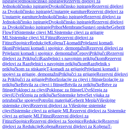
ispiranje
Jednokoličinsko ispiranje
Rezervni dijelovi za
Jednokoličinsko ispiranje
Dvokoličinsko ispiranje
Rezervni dijelovi
za Dvokoličinsko ispiranje
Unutarnje garniture
Rezervni dijelovi za
Unutarnje garniture
Jednokoličinsko ispiranje
Rezervni dijelovi za
Jednokoličinsko ispiranje
Dvokoličinsko ispiranje
Rezervni dijelovi
za Dvokoličinsko ispiranje
Pribor
Membrane
Sustavi opskrbe
Geberit
FlowFit
Sistemske cijevi ML
Sistemske cijevi za grijanje
ML
Sistemske cijevi SL
Fitinzi
Rezervni dijelovi za
Fitinzi
Spojnice
Redukcije
Koljena
T-komadi
Prijelazni komadi,
fiksni
Prijelazni komadi i spojnice, demontažni
Rezervni dijelovi za
Prijelazni komadi i spojnice, demontažni
Čepovi
Priključci
Rezervni
dijelovi za Priključci
Razdjelnici s navojnim priključkom
Rezervni
dijelovi za Razdjelnici s navojnim priključkom
Razdjelnik s
priključkom za stiskanje
T-komadi za grijanje
Prijelazni komadi i
spojevi za grijanje, demontažni
Priključci za grijanje
Rezervni dijelovi
za Priključci za grijanje
Pribor
Izolacije za cijevi i fitinge
Izolacije za
priključke
Brtvila za cijevi i fitinge
Brtvila za priključke
Brtve za
fitinge
Poklopci za cijevi
Poklopac za fitinge
Učvršćenja za
cijevi
Učvršćenja za priključke
Sistemske brtve
Set vijaka za
prirubničke spojeve
Potrošni materijal
Geberit Mepla
Višeslojne
sistemske cijevi
Rezervni dijelovi za Višeslojne sistemske
cijevi
Sistemske cijevi za grijanje ML
Rezervni dijelovi za Sistemske
cijevi za grijanje ML
Fitinzi
Rezervni dijelovi za
Fitinzi
Spojnice
Rezervni dijelovi za Spojnice
Redukcije
Rezervni
dijelovi za Redukcije
Koljena
Rezervni dijelovi za Koljena
T-