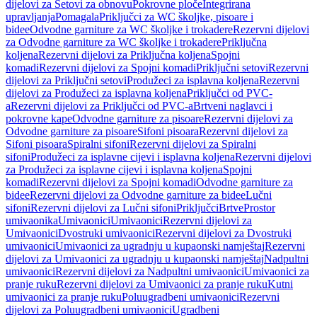
dijelovi za Setovi za obnovu
Pokrovne ploče
Integrirana
upravljanja
Pomagala
Priključci za WC školjke, pisoare i
bidee
Odvodne garniture za WC školjke i trokadere
Rezervni dijelovi
za Odvodne garniture za WC školjke i trokadere
Priključna
koljena
Rezervni dijelovi za Priključna koljena
Spojni
komadi
Rezervni dijelovi za Spojni komadi
Priključni setovi
Rezervni
dijelovi za Priključni setovi
Produžeci za isplavna koljena
Rezervni
dijelovi za Produžeci za isplavna koljena
Priključci od PVC-
a
Rezervni dijelovi za Priključci od PVC-a
Brtveni naglavci i
pokrovne kape
Odvodne garniture za pisoare
Rezervni dijelovi za
Odvodne garniture za pisoare
Sifoni pisoara
Rezervni dijelovi za
Sifoni pisoara
Spiralni sifoni
Rezervni dijelovi za Spiralni
sifoni
Produžeci za isplavne cijevi i isplavna koljena
Rezervni dijelovi
za Produžeci za isplavne cijevi i isplavna koljena
Spojni
komadi
Rezervni dijelovi za Spojni komadi
Odvodne garniture za
bidee
Rezervni dijelovi za Odvodne garniture za bidee
Lučni
sifoni
Rezervni dijelovi za Lučni sifoni
Priključci
Brtve
Prostor
umivaonika
Umivaonici
Umivaonici
Rezervni dijelovi za
Umivaonici
Dvostruki umivaonici
Rezervni dijelovi za Dvostruki
umivaonici
Umivaonici za ugradnju u kupaonski namještaj
Rezervni
dijelovi za Umivaonici za ugradnju u kupaonski namještaj
Nadpultni
umivaonici
Rezervni dijelovi za Nadpultni umivaonici
Umivaonici za
pranje ruku
Rezervni dijelovi za Umivaonici za pranje ruku
Kutni
umivaonici za pranje ruku
Poluugradbeni umivaonici
Rezervni
dijelovi za Poluugradbeni umivaonici
Ugradbeni