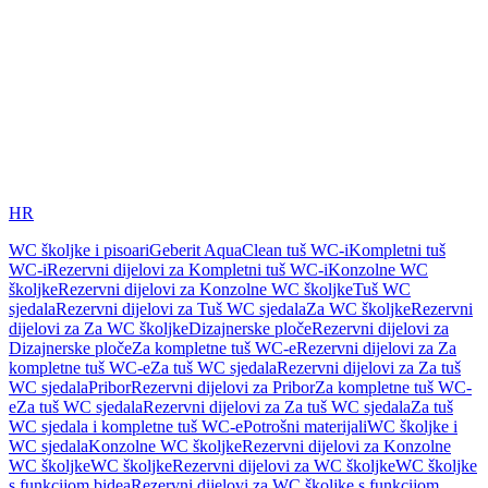
HR
WC školjke i pisoari
Geberit AquaClean tuš WC-i
Kompletni tuš
WC-i
Rezervni dijelovi za Kompletni tuš WC-i
Konzolne WC
školjke
Rezervni dijelovi za Konzolne WC školjke
Tuš WC
sjedala
Rezervni dijelovi za Tuš WC sjedala
Za WC školjke
Rezervni
dijelovi za Za WC školjke
Dizajnerske ploče
Rezervni dijelovi za
Dizajnerske ploče
Za kompletne tuš WC-e
Rezervni dijelovi za Za
kompletne tuš WC-e
Za tuš WC sjedala
Rezervni dijelovi za Za tuš
WC sjedala
Pribor
Rezervni dijelovi za Pribor
Za kompletne tuš WC-
e
Za tuš WC sjedala
Rezervni dijelovi za Za tuš WC sjedala
Za tuš
WC sjedala i kompletne tuš WC-e
Potrošni materijali
WC školjke i
WC sjedala
Konzolne WC školjke
Rezervni dijelovi za Konzolne
WC školjke
WC školjke
Rezervni dijelovi za WC školjke
WC školjke
s funkcijom bidea
Rezervni dijelovi za WC školjke s funkcijom