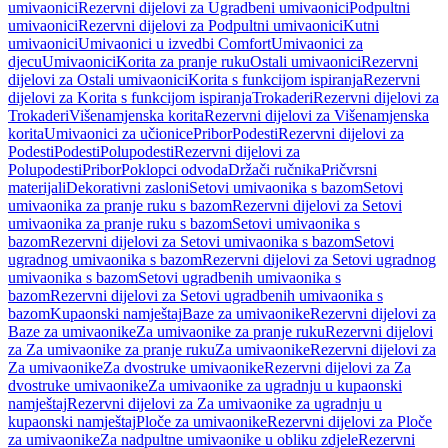
umivaonici
Rezervni dijelovi za Ugradbeni umivaonici
Podpultni
umivaonici
Rezervni dijelovi za Podpultni umivaonici
Kutni
umivaonici
Umivaonici u izvedbi Comfort
Umivaonici za
djecu
Umivaonici
Korita za pranje ruku
Ostali umivaonici
Rezervni
dijelovi za Ostali umivaonici
Korita s funkcijom ispiranja
Rezervni
dijelovi za Korita s funkcijom ispiranja
Trokaderi
Rezervni dijelovi za
Trokaderi
Višenamjenska korita
Rezervni dijelovi za Višenamjenska
korita
Umivaonici za učionice
Pribor
Podesti
Rezervni dijelovi za
Podesti
Podesti
Polupodesti
Rezervni dijelovi za
Polupodesti
Pribor
Poklopci odvoda
Držači ručnika
Pričvrsni
materijali
Dekorativni zasloni
Setovi umivaonika s bazom
Setovi
umivaonika za pranje ruku s bazom
Rezervni dijelovi za Setovi
umivaonika za pranje ruku s bazom
Setovi umivaonika s
bazom
Rezervni dijelovi za Setovi umivaonika s bazom
Setovi
ugradnog umivaonika s bazom
Rezervni dijelovi za Setovi ugradnog
umivaonika s bazom
Setovi ugradbenih umivaonika s
bazom
Rezervni dijelovi za Setovi ugradbenih umivaonika s
bazom
Kupaonski namještaj
Baze za umivaonike
Rezervni dijelovi za
Baze za umivaonike
Za umivaonike za pranje ruku
Rezervni dijelovi
za Za umivaonike za pranje ruku
Za umivaonike
Rezervni dijelovi za
Za umivaonike
Za dvostruke umivaonike
Rezervni dijelovi za Za
dvostruke umivaonike
Za umivaonike za ugradnju u kupaonski
namještaj
Rezervni dijelovi za Za umivaonike za ugradnju u
kupaonski namještaj
Ploče za umivaonike
Rezervni dijelovi za Ploče
za umivaonike
Za nadpultne umivaonike u obliku zdjele
Rezervni