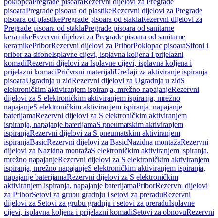
poklopca
Pregrade pisoara
Rezervni dijelovi za Pregrade
pisoara
Pregrade pisoara od plastike
Rezervni dijelovi za Pregrade
pisoara od plastike
Pregrade pisoara od stakla
Rezervni dijelovi za
Pregrade pisoara od stakla
Pregrade pisoara od sanitarne
keramike
Rezervni dijelovi za Pregrade pisoara od sanitarne
keramike
Pribor
Rezervni dijelovi za Pribor
Poklopac pisoara
Sifoni i
pribor za sifone
Isplavne cijevi, isplavna koljena i prijelazni
komadi
Rezervni dijelovi za Isplavne cijevi, isplavna koljena i
prijelazni komadi
Pričvrsni materijali
Uređaji za aktiviranje ispiranja
pisoara
Ugradnja u zid
Rezervni dijelovi za Ugradnja u zid
S
elektroničkim aktiviranjem ispiranja, mrežno napajanje
Rezervni
dijelovi za S elektroničkim aktiviranjem ispiranja, mrežno
napajanje
S elektroničkim aktiviranjem ispiranja, napajanje
baterijama
Rezervni dijelovi za S elektroničkim aktiviranjem
ispiranja, napajanje baterijama
S pneumatskim aktiviranjem
ispiranja
Rezervni dijelovi za S pneumatskim aktiviranjem
ispiranja
Basic
Rezervni dijelovi za Basic
Nazidna montaža
Rezervni
dijelovi za Nazidna montaža
S elektroničkim aktiviranjem ispiranja,
mrežno napajanje
Rezervni dijelovi za S elektroničkim aktiviranjem
ispiranja, mrežno napajanje
S elektroničkim aktiviranjem ispiranja,
napajanje baterijama
Rezervni dijelovi za S elektroničkim
aktiviranjem ispiranja, napajanje baterijama
Pribor
Rezervni dijelovi
za Pribor
Setovi za grubu gradnju i setovi za preradu
Rezervni
dijelovi za Setovi za grubu gradnju i setovi za preradu
Isplavne
cijevi, isplavna koljena i prijelazni komadi
Setovi za obnovu
Rezervni