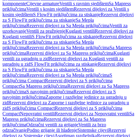
komponente
Cijevne armature
Ventili s ravnim sjedištem
Sa Mapress
priključcima
Ventili s kosim sjedištem
Rezervni dijelovi za Ventili s
kosim sjedištem
S FlowFit priključcima za stiskanje
Rezervni dijelovi
za S FlowFit priključcima za stiskanje
Sa Mepla
priključcima
Rezervni dijelovi za Sa Mepla priključcima
Ventili za
uzorkovanje
Ventili za pražnjenje
Kuglasti ventili
Rezervni dijelovi za
Kuglasti ventili
S FlowFit priključcima za stiskanje
Rezervni dijelovi
za S FlowFit priključcima za stiskanje
Sa Mepla
priključcima
Rezervni dijelovi za Sa Mepla priključcima
Sa Mapress
priključcima
Rezervni dijelovi za Sa Mapress priključcima
Kuglasti
ventili za ugradnju u zid
Rezervni dijelovi za Kuglasti ventili za
ugradnju u zid
S FlowFit priključcima za stiskanje
Rezervni dijelovi
za S FlowFit priključcima za stiskanje
Sa Mepla
priključcima
Rezervni dijelovi za Sa Mepla priključcima
S
priključcima Compact
Rezervni dijelovi za S priključcima
Compact
Sa Mapress priključcima
Rezervni dijelovi za Sa Mapress
priključcima
S navojnim priključcima
Rezervni dijelovi za S
navojnim priključcima
Zaporne i razdjelne jedinice za ugradnju u
zid
Rezervni dijelovi za Zaporne i razdjelne jedinice za ugradnju u
zid
S priključcima Compact
Rezervni dijelovi za S priključcima
Compact
Nepovratni ventili
Rezervni dijelovi za Nepovratni ventili
Sa
Mapress priključcima
Rezervni dijelovi za Sa Mapress
priključcima
Odzračni ventili za grijanje
Ventili za brzo
odzračivanje
Podno grijanje ili hlađenje
Sistemske cijevi
Rezervni
dijelovi za Sistemske cijevi
Asortiman razdjelnika
Rezervni dijelovi