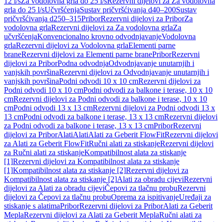
12 l/s
Za vodolovna grla do 25 l/s
Rezervni dijelovi za Za vodolovna
grla do 25 l/s
Učvršćenja
Sustav pričvršćivanja d40–200
Sustav
pričvršćivanja d250–315
Pribor
Rezervni dijelovi za Pribor
Za
vodolovna grla
Rezervni dijelovi za Za vodolovna grla
Za
učvršćenja
Konvencionalno krovno odvodnjavanje
Vodolovna
grla
Rezervni dijelovi za Vodolovna grla
Elementi parne
brane
Rezervni dijelovi za Elementi parne brane
Pribor
Rezervni
dijelovi za Pribor
Podna odvodnja
Odvodnjavanje unutarnjih i
vanjskih površina
Rezervni dijelovi za Odvodnjavanje unutarnjih i
vanjskih površina
Podni odvodi 10 x 10 cm
Rezervni dijelovi za
Podni odvodi 10 x 10 cm
Podni odvodi za balkone i terase, 10 x 10
cm
Rezervni dijelovi za Podni odvodi za balkone i terase, 10 x 10
cm
Podni odvodi 13 x 13 cm
Rezervni dijelovi za Podni odvodi 13 x
13 cm
Podni odvodi za balkone i terase, 13 x 13 cm
Rezervni dijelovi
za Podni odvodi za balkone i terase, 13 x 13 cm
Pribor
Rezervni
dijelovi za Pribor
Alati
Alati
Alati za Geberit FlowFit
Rezervni dijelovi
za Alati za Geberit FlowFit
Ručni alati za stiskanje
Rezervni dijelovi
za Ručni alati za stiskanje
Kompatibilnost alata za stiskanje
[1]
Rezervni dijelovi za Kompatibilnost alata za stiskanje
[1]
Kompatibilnost alata za stiskanje [2]
Rezervni dijelovi za
Kompatibilnost alata za stiskanje [2]
Alati za obradu cijevi
Rezervni
dijelovi za Alati za obradu cijevi
Čepovi za tlačnu probu
Rezervni
dijelovi za Čepovi za tlačnu probu
Oprema za ispitivanje
Uređaji za
stiskanje s alatima
Pribor
Rezervni dijelovi za Pribor
Alati za Geberit
Mepla
Rezervni dijelovi za Alati za Geberit Mepla
Ručni alati za