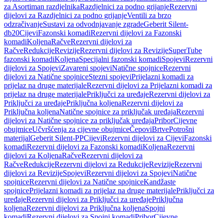
za Asortiman razdjelnika
Razdjelnici za podno grijanje
Rezervni
dijelovi za Razdjelnici za podno grijanje
Ventili za brzo
odzračivanje
Sustavi za odvodnjavanje zgrade
Geberit Silent-
db20
Cijevi
Fazonski komadi
Rezervni dijelovi za Fazonski
komadi
Koljena
Račve
Rezervni dijelovi za
Račve
Redukcije
Revizije
Rezervni dijelovi za Revizije
SuperTube
fazonski komadi
Koljena
Specijalni fazonski komadi
Spojevi
Rezervni
dijelovi za Spojevi
Zavareni spojevi
Natične spojnice
Rezervni
dijelovi za Natične spojnice
Stezni spojevi
Prijelazni komadi za
prijelaz na druge materijale
Rezervni dijelovi za Prijelazni komadi za
prijelaz na druge materijale
Priključci za uređaje
Rezervni dijelovi za
Priključci za uređaje
Priključna koljena
Rezervni dijelovi za
Priključna koljena
Natične spojnice za priključak uređaja
Rezervni
dijelovi za Natične spojnice za priključak uređaja
Pribor
Cijevne
obujmice
Učvršćenja za cijevne obujmice
Čepovi
Brtve
Potrošni
materijal
Geberit Silent-PP
Cijevi
Rezervni dijelovi za Cijevi
Fazonski
komadi
Rezervni dijelovi za Fazonski komadi
Koljena
Rezervni
dijelovi za Koljena
Račve
Rezervni dijelovi za
Račve
Redukcije
Rezervni dijelovi za Redukcije
Revizije
Rezervni
dijelovi za Revizije
Spojevi
Rezervni dijelovi za Spojevi
Natične
spojnice
Rezervni dijelovi za Natične spojnice
Kandžaste
spojnice
Prijelazni komadi za prijelaz na druge materijale
Priključci za
uređaje
Rezervni dijelovi za Priključci za uređaje
Priključna
koljena
Rezervni dijelovi za Priključna koljena
Spojni
komadi
Rezervni dijelovi za Spojni komadi
Pribor
Cijevne