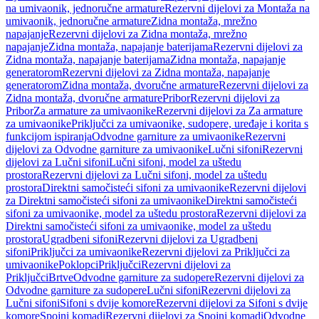
na umivaonik, jednoručne armature
Rezervni dijelovi za Montaža na
umivaonik, jednoručne armature
Zidna montaža, mrežno
napajanje
Rezervni dijelovi za Zidna montaža, mrežno
napajanje
Zidna montaža, napajanje baterijama
Rezervni dijelovi za
Zidna montaža, napajanje baterijama
Zidna montaža, napajanje
generatorom
Rezervni dijelovi za Zidna montaža, napajanje
generatorom
Zidna montaža, dvoručne armature
Rezervni dijelovi za
Zidna montaža, dvoručne armature
Pribor
Rezervni dijelovi za
Pribor
Za armature za umivaonike
Rezervni dijelovi za Za armature
za umivaonike
Priključci za umivaonike, sudopere, uređaje i korita s
funkcijom ispiranja
Odvodne garniture za umivaonike
Rezervni
dijelovi za Odvodne garniture za umivaonike
Lučni sifoni
Rezervni
dijelovi za Lučni sifoni
Lučni sifoni, model za uštedu
prostora
Rezervni dijelovi za Lučni sifoni, model za uštedu
prostora
Direktni samočisteći sifoni za umivaonike
Rezervni dijelovi
za Direktni samočisteći sifoni za umivaonike
Direktni samočisteći
sifoni za umivaonike, model za uštedu prostora
Rezervni dijelovi za
Direktni samočisteći sifoni za umivaonike, model za uštedu
prostora
Ugradbeni sifoni
Rezervni dijelovi za Ugradbeni
sifoni
Priključci za umivaonike
Rezervni dijelovi za Priključci za
umivaonike
Poklopci
Priključci
Rezervni dijelovi za
Priključci
Brtve
Odvodne garniture za sudopere
Rezervni dijelovi za
Odvodne garniture za sudopere
Lučni sifoni
Rezervni dijelovi za
Lučni sifoni
Sifoni s dvije komore
Rezervni dijelovi za Sifoni s dvije
komore
Spojni komadi
Rezervni dijelovi za Spojni komadi
Odvodne