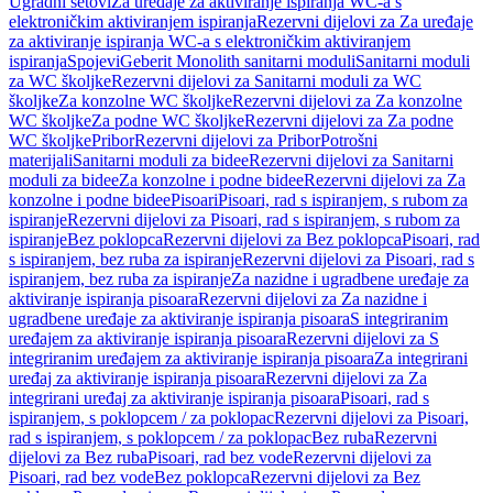
Ugradni setovi
Za uređaje za aktiviranje ispiranja WC-a s
elektroničkim aktiviranjem ispiranja
Rezervni dijelovi za Za uređaje
za aktiviranje ispiranja WC-a s elektroničkim aktiviranjem
ispiranja
Spojevi
Geberit Monolith sanitarni moduli
Sanitarni moduli
za WC školjke
Rezervni dijelovi za Sanitarni moduli za WC
školjke
Za konzolne WC školjke
Rezervni dijelovi za Za konzolne
WC školjke
Za podne WC školjke
Rezervni dijelovi za Za podne
WC školjke
Pribor
Rezervni dijelovi za Pribor
Potrošni
materijali
Sanitarni moduli za bidee
Rezervni dijelovi za Sanitarni
moduli za bidee
Za konzolne i podne bidee
Rezervni dijelovi za Za
konzolne i podne bidee
Pisoari
Pisoari, rad s ispiranjem, s rubom za
ispiranje
Rezervni dijelovi za Pisoari, rad s ispiranjem, s rubom za
ispiranje
Bez poklopca
Rezervni dijelovi za Bez poklopca
Pisoari, rad
s ispiranjem, bez ruba za ispiranje
Rezervni dijelovi za Pisoari, rad s
ispiranjem, bez ruba za ispiranje
Za nazidne i ugradbene uređaje za
aktiviranje ispiranja pisoara
Rezervni dijelovi za Za nazidne i
ugradbene uređaje za aktiviranje ispiranja pisoara
S integriranim
uređajem za aktiviranje ispiranja pisoara
Rezervni dijelovi za S
integriranim uređajem za aktiviranje ispiranja pisoara
Za integrirani
uređaj za aktiviranje ispiranja pisoara
Rezervni dijelovi za Za
integrirani uređaj za aktiviranje ispiranja pisoara
Pisoari, rad s
ispiranjem, s poklopcem / za poklopac
Rezervni dijelovi za Pisoari,
rad s ispiranjem, s poklopcem / za poklopac
Bez ruba
Rezervni
dijelovi za Bez ruba
Pisoari, rad bez vode
Rezervni dijelovi za
Pisoari, rad bez vode
Bez poklopca
Rezervni dijelovi za Bez