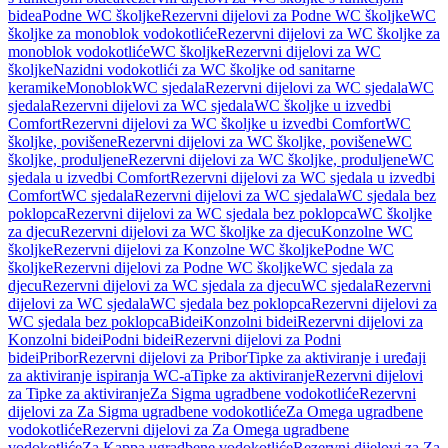
bidea
Podne WC školjke
Rezervni dijelovi za Podne WC školjke
WC
školjke za monoblok vodokotliće
Rezervni dijelovi za WC školjke za
monoblok vodokotliće
WC školjke
Rezervni dijelovi za WC
školjke
Nazidni vodokotlići za WC školjke od sanitarne
keramike
Monoblok
WC sjedala
Rezervni dijelovi za WC sjedala
WC
sjedala
Rezervni dijelovi za WC sjedala
WC školjke u izvedbi
Comfort
Rezervni dijelovi za WC školjke u izvedbi Comfort
WC
školjke, povišene
Rezervni dijelovi za WC školjke, povišene
WC
školjke, produljene
Rezervni dijelovi za WC školjke, produljene
WC
sjedala u izvedbi Comfort
Rezervni dijelovi za WC sjedala u izvedbi
Comfort
WC sjedala
Rezervni dijelovi za WC sjedala
WC sjedala bez
poklopca
Rezervni dijelovi za WC sjedala bez poklopca
WC školjke
za djecu
Rezervni dijelovi za WC školjke za djecu
Konzolne WC
školjke
Rezervni dijelovi za Konzolne WC školjke
Podne WC
školjke
Rezervni dijelovi za Podne WC školjke
WC sjedala za
djecu
Rezervni dijelovi za WC sjedala za djecu
WC sjedala
Rezervni
dijelovi za WC sjedala
WC sjedala bez poklopca
Rezervni dijelovi za
WC sjedala bez poklopca
Bidei
Konzolni bidei
Rezervni dijelovi za
Konzolni bidei
Podni bidei
Rezervni dijelovi za Podni
bidei
Pribor
Rezervni dijelovi za Pribor
Tipke za aktiviranje i uređaji
za aktiviranje ispiranja WC-a
Tipke za aktiviranje
Rezervni dijelovi
za Tipke za aktiviranje
Za Sigma ugradbene vodokotliće
Rezervni
dijelovi za Za Sigma ugradbene vodokotliće
Za Omega ugradbene
vodokotliće
Rezervni dijelovi za Za Omega ugradbene
vodokotliće
Za Kappa ugradbene vodokotliće
Rezervni dijelovi za Za