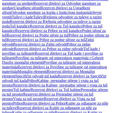
garniture za uređaje
Rezervni dijelovi za Odvodne garniture za
uređaje
Ugradbeni sifoni
Rezervni dijelovi za Ugradbeni
sifoni
Odvodne garniture za korita s funkcijom ispiranja
Izljevni
ventili
Tuševi i kade
Tuševi
Rješenja odvodnje za tuševe u razini
poda
Rezervni dijelovi za Rješenja odvodnje za tuševe u razini
poda
Tuš kanalice
Rezervni dijelovi za Tuš kanalice
Pribor za tuš
kanalice
Rezervni dijelovi za Pribor za tuš kanalice
Podni sifoni za
tuš
Rezervni dijelovi za Podni sifoni za tuš
Pribor za podne sifone za
tuš
Rezervni dijelovi za Pribor za podne sifone za tuš
Zidni
odvodi
Rezervni dijelovi za Zidni odvodi
Pribor za zidne
odvode
Rezervni dijelovi za Pribor za zidne odvode
Tuš kade i
površine za tuširanje
Rezervni dijelovi za Tuš kade i površine za
tuširanje
Površine za tuširanje od mineralnog materijala i Geberit
Duofix montažni elementi
Površine za tuširanje od mineralnog
materijala
Rezervni dijelovi za Površine za tuširanje od mineralnog
materijala
Montažni elementi
Rezervni dijelovi za Montažni
elementi
Specifični odvodi tuš kada
Rezervni dijelovi za Specifični
odvodi tuš kada
Pribor
Kabine, pregradne stijene i vrata za tuš
prostor
Rezervni dijelovi za Kabine, pregradne stijene i vrata za tuš
prostor
Tuš kabine
Rezervni dijelovi za Tuš kabine
Pregradne stijene
za tuš prostor
Rezervni dijelovi za Pregradne stijene za tuš
prostor
Vrata za tuš prostor
Rezervni dijelovi za Vrata za tuš
prostor
Pribor
Rezervni dijelovi za Pribor
Kutije za odlaganje za niše
za tuševe
Rezervni dijelovi za Kutije za odlaganje za niše za
tuševe
Kutije za odlaganje za niše
Rezervni dijelovi za Kutije za