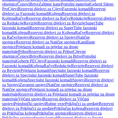
obujmice
Čepovi
Brtve
Zaštitne kape
Potrošni materijal
Geberit Silent-
Pro
Cijevi
Rezervni dijelovi za Cijevi
Fazonski komadi
Rezervni
dijelovi za Fazonski komadi
Koljena
Rezervni dijelovi za
Koljena
Račve
Rezervni dijelovi za Račve
Redukcije
Rezervni dijelovi
za Redukcije
Revizije
Rezervni dijelovi za Revizije
SuperTube
fazonski komadi
Rezervni dijelovi za SuperTube fazonski
komadi
Koljena
Rezervni dijelovi za Koljena
Račve
Rezervni dijelovi
za Račve
Spojevi
Rezervni dijelovi za Spojevi
Natične
spojnice
Rezervni dijelovi za Natične spojnice
Kandžaste
spojnice
Prijelazni komadi za prijelaz na druge
materijale
Pribor
Rezervni dijelovi za Pribor
Cijevne
obujmice
Čepovi
Brtve
Rezervni dijelovi za Brtve
Potrošni
materijal
Geberit PE
Cijevi
Fazonski komadi
Rezervni dijelovi za
Fazonski komadi
Koljena
Račve
Redukcije
Revizije
Rezervni dijelovi
za Revizije
Prijelazni komadi
Specijalni fazonski komadi
Rezervni
dijelovi za Specijalni fazonski komadi
SuperTube fazonski
komadi
Koljena
Specijalni fazonski komadi
Spojevi
Rezervni dijelovi
za Spojevi
Zavareni spojevi
Natične spojnice
Rezervni dijelovi za
Natične spojnice
Prijelazni komadi za prijelaz na druge
materijale
Rezervni dijelovi za Prijelazni komadi za prijelaz na druge
materijale
Vijčani spojevi
Rezervni dijelovi za Vijčani
spojevi
Prirubnički spojevi
Rubne veze
Priključci za uređaje
Rezervni
dijelovi za Priključci za uređaje
Priključna koljena
Rezervni dijelovi
za Priključna koljena
Priključne spojnice
Rezervni dijelovi za
Priključne spojnice
Spojni komadi
Rezervni dijelovi za Spojni