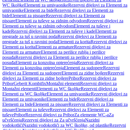
WC školjke
Elementi za umivaonike
Rezervni dijelovi za Elementi za
umivaonike
Elementi za bide
Rezervni dijelovi za Elementi za
bide
Elementi za pisoare
Rezervni dijelovi za Elementi za
pisoare
Elementi za tuševe sa zidnim odvodom
Rezervni dijelovi za
Elementi za tuševe sa zidnim odvodom
Elementi za tuševe i
kade
Rezervni dijelovi za Elementi za tuševe i kade
Elementi za
pregrade za tuš u ravnini poda
Rezervni dijelovi za Elementi za
pregrade za tuš u ravnini poda
Elementi za korita
Rezervni dijelovi za
Elementi za korita
Elementi za armature
Rezervni dijelovi za
Elementi za armature
Elementi za perilice rublja i perilice
posuđa
Rezervni dijelovi za Elementi za perilice rublja i perilice
posuđa
Elementi za konzolna opterećenja
Rezervni dijelovi za
Elementi za konzolna opterećenja
Elementi za sudopere
Rezervni
dijelovi za Elementi za sudopere
Elementi za zidne bojlere
Rezervni
dijelovi za Elementi za zidne bojlere
Pribor
Rezervni dijelovi za
Pribor
Geberit Kombifix
Montažni elementi
Rezervni dijelovi za
Montažni elementi
Elementi za WC školjke
Rezervni dijelovi za
Elementi za WC školjke
Elementi za umivaonike
Rezervni dijelovi za
Elementi za umivaonike
Elementi za bide
Rezervni dijelovi za
Elementi za bide
Elementi za pisoare
Rezervni dijelovi za Elementi za
pisoare
Elementi za tuševe
Rezervni dijelovi za Elementi za
tuševe
Pribor
Rezervni dijelovi za Pribor
Za elemente WC-a
Za
učvršćenja
Rezervni dijelovi za Za učvršćenja
Nazidni
vodokotlići
Nazidni vodokotlići za WC školjke, od plastike
Rezervni