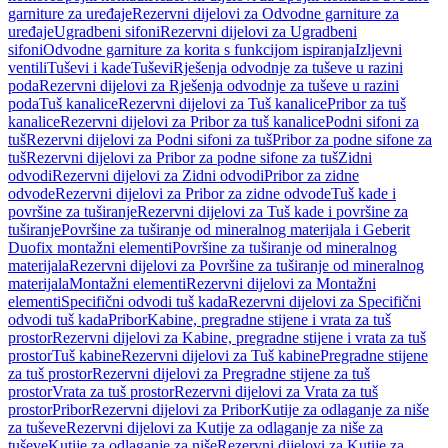
garniture za uređaje
Rezervni dijelovi za Odvodne garniture za
uređaje
Ugradbeni sifoni
Rezervni dijelovi za Ugradbeni
sifoni
Odvodne garniture za korita s funkcijom ispiranja
Izljevni
ventili
Tuševi i kade
Tuševi
Rješenja odvodnje za tuševe u razini
poda
Rezervni dijelovi za Rješenja odvodnje za tuševe u razini
poda
Tuš kanalice
Rezervni dijelovi za Tuš kanalice
Pribor za tuš
kanalice
Rezervni dijelovi za Pribor za tuš kanalice
Podni sifoni za
tuš
Rezervni dijelovi za Podni sifoni za tuš
Pribor za podne sifone za
tuš
Rezervni dijelovi za Pribor za podne sifone za tuš
Zidni
odvodi
Rezervni dijelovi za Zidni odvodi
Pribor za zidne
odvode
Rezervni dijelovi za Pribor za zidne odvode
Tuš kade i
površine za tuširanje
Rezervni dijelovi za Tuš kade i površine za
tuširanje
Površine za tuširanje od mineralnog materijala i Geberit
Duofix montažni elementi
Površine za tuširanje od mineralnog
materijala
Rezervni dijelovi za Površine za tuširanje od mineralnog
materijala
Montažni elementi
Rezervni dijelovi za Montažni
elementi
Specifični odvodi tuš kada
Rezervni dijelovi za Specifični
odvodi tuš kada
Pribor
Kabine, pregradne stijene i vrata za tuš
prostor
Rezervni dijelovi za Kabine, pregradne stijene i vrata za tuš
prostor
Tuš kabine
Rezervni dijelovi za Tuš kabine
Pregradne stijene
za tuš prostor
Rezervni dijelovi za Pregradne stijene za tuš
prostor
Vrata za tuš prostor
Rezervni dijelovi za Vrata za tuš
prostor
Pribor
Rezervni dijelovi za Pribor
Kutije za odlaganje za niše
za tuševe
Rezervni dijelovi za Kutije za odlaganje za niše za
tuševe
Kutije za odlaganje za niše
Rezervni dijelovi za Kutije za