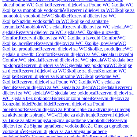
bidea
Podne WC školjke
Rezervni dijelovi za Podne WC školjke
WC
školjke za monoblok vodokotliće
Rezervni dijelovi za WC školjke za
monoblok vodokotliće
WC školjke
Rezervni dijelovi za WC
školjke
Nazidni vodokotlići za WC školjke od sanitarne
keramike
Monoblok
WC sjedala
Rezervni dijelovi za WC sjedala
WC
sjedala
Rezervni dijelovi za WC sjedala
WC školjke u izvedbi
Comfort
Rezervni dijelovi za WC školjke u izvedbi Comfort
WC
školjke, povišene
Rezervni dijelovi za WC školjke, povišene
WC
školjke, produljene
Rezervni dijelovi za WC školjke, produljene
WC
sjedala u izvedbi Comfort
Rezervni dijelovi za WC sjedala u izvedbi
Comfort
WC sjedala
Rezervni dijelovi za WC sjedala
WC sjedala bez
poklopca
Rezervni dijelovi za WC sjedala bez poklopca
WC školjke
za djecu
Rezervni dijelovi za WC školjke za djecu
Konzolne WC
školjke
Rezervni dijelovi za Konzolne WC školjke
Podne WC
školjke
Rezervni dijelovi za Podne WC školjke
WC sjedala za
djecu
Rezervni dijelovi za WC sjedala za djecu
WC sjedala
Rezervni
dijelovi za WC sjedala
WC sjedala bez poklopca
Rezervni dijelovi za
WC sjedala bez poklopca
Bidei
Konzolni bidei
Rezervni dijelovi za
Konzolni bidei
Podni bidei
Rezervni dijelovi za Podni
bidei
Pribor
Rezervni dijelovi za Pribor
Tipke za aktiviranje i uređaji
za aktiviranje ispiranja WC-a
Tipke za aktiviranje
Rezervni dijelovi
za Tipke za aktiviranje
Za Sigma ugradbene vodokotliće
Rezervni
dijelovi za Za Sigma ugradbene vodokotliće
Za Omega ugradbene
vodokotliće
Rezervni dijelovi za Za Omega ugradbene
vodokotliće
Za Kappa ugradbene vodokotliće
Rezervni dijelovi za Za