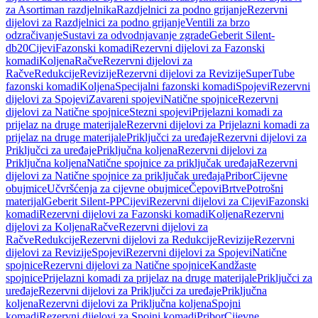
za Asortiman razdjelnika
Razdjelnici za podno grijanje
Rezervni
dijelovi za Razdjelnici za podno grijanje
Ventili za brzo
odzračivanje
Sustavi za odvodnjavanje zgrade
Geberit Silent-
db20
Cijevi
Fazonski komadi
Rezervni dijelovi za Fazonski
komadi
Koljena
Račve
Rezervni dijelovi za
Račve
Redukcije
Revizije
Rezervni dijelovi za Revizije
SuperTube
fazonski komadi
Koljena
Specijalni fazonski komadi
Spojevi
Rezervni
dijelovi za Spojevi
Zavareni spojevi
Natične spojnice
Rezervni
dijelovi za Natične spojnice
Stezni spojevi
Prijelazni komadi za
prijelaz na druge materijale
Rezervni dijelovi za Prijelazni komadi za
prijelaz na druge materijale
Priključci za uređaje
Rezervni dijelovi za
Priključci za uređaje
Priključna koljena
Rezervni dijelovi za
Priključna koljena
Natične spojnice za priključak uređaja
Rezervni
dijelovi za Natične spojnice za priključak uređaja
Pribor
Cijevne
obujmice
Učvršćenja za cijevne obujmice
Čepovi
Brtve
Potrošni
materijal
Geberit Silent-PP
Cijevi
Rezervni dijelovi za Cijevi
Fazonski
komadi
Rezervni dijelovi za Fazonski komadi
Koljena
Rezervni
dijelovi za Koljena
Račve
Rezervni dijelovi za
Račve
Redukcije
Rezervni dijelovi za Redukcije
Revizije
Rezervni
dijelovi za Revizije
Spojevi
Rezervni dijelovi za Spojevi
Natične
spojnice
Rezervni dijelovi za Natične spojnice
Kandžaste
spojnice
Prijelazni komadi za prijelaz na druge materijale
Priključci za
uređaje
Rezervni dijelovi za Priključci za uređaje
Priključna
koljena
Rezervni dijelovi za Priključna koljena
Spojni
komadi
Rezervni dijelovi za Spojni komadi
Pribor
Cijevne