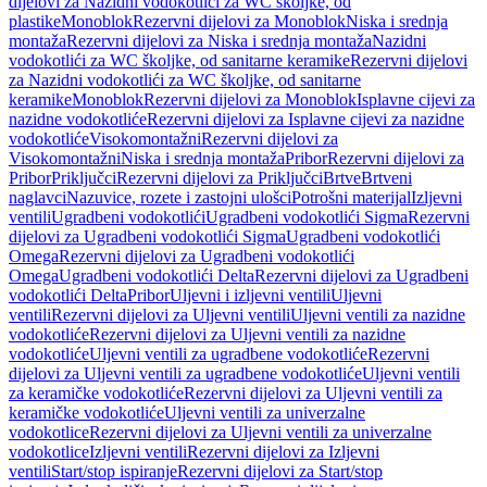
dijelovi za Nazidni vodokotlići za WC školjke, od
plastike
Monoblok
Rezervni dijelovi za Monoblok
Niska i srednja
montaža
Rezervni dijelovi za Niska i srednja montaža
Nazidni
vodokotlići za WC školjke, od sanitarne keramike
Rezervni dijelovi
za Nazidni vodokotlići za WC školjke, od sanitarne
keramike
Monoblok
Rezervni dijelovi za Monoblok
Isplavne cijevi za
nazidne vodokotliće
Rezervni dijelovi za Isplavne cijevi za nazidne
vodokotliće
Visokomontažni
Rezervni dijelovi za
Visokomontažni
Niska i srednja montaža
Pribor
Rezervni dijelovi za
Pribor
Priključci
Rezervni dijelovi za Priključci
Brtve
Brtveni
naglavci
Nazuvice, rozete i zastojni ulošci
Potrošni materijal
Izljevni
ventili
Ugradbeni vodokotlići
Ugradbeni vodokotlići Sigma
Rezervni
dijelovi za Ugradbeni vodokotlići Sigma
Ugradbeni vodokotlići
Omega
Rezervni dijelovi za Ugradbeni vodokotlići
Omega
Ugradbeni vodokotlići Delta
Rezervni dijelovi za Ugradbeni
vodokotlići Delta
Pribor
Uljevni i izljevni ventili
Uljevni
ventili
Rezervni dijelovi za Uljevni ventili
Uljevni ventili za nazidne
vodokotliće
Rezervni dijelovi za Uljevni ventili za nazidne
vodokotliće
Uljevni ventili za ugradbene vodokotliće
Rezervni
dijelovi za Uljevni ventili za ugradbene vodokotliće
Uljevni ventili
za keramičke vodokotliće
Rezervni dijelovi za Uljevni ventili za
keramičke vodokotliće
Uljevni ventili za univerzalne
vodokotlice
Rezervni dijelovi za Uljevni ventili za univerzalne
vodokotlice
Izljevni ventili
Rezervni dijelovi za Izljevni
ventili
Start/stop ispiranje
Rezervni dijelovi za Start/stop