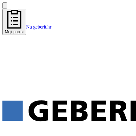
Na geberit.hr
Moji popisi