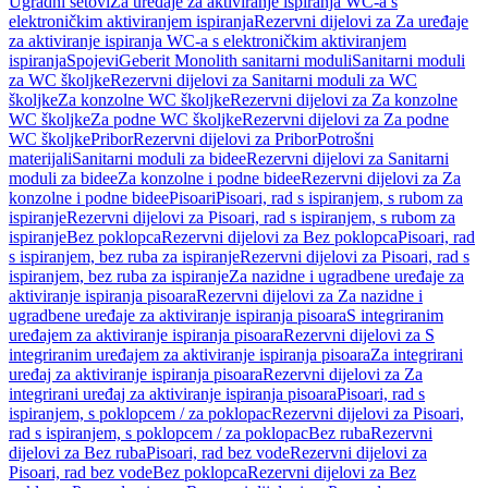
Ugradni setovi
Za uređaje za aktiviranje ispiranja WC-a s
elektroničkim aktiviranjem ispiranja
Rezervni dijelovi za Za uređaje
za aktiviranje ispiranja WC-a s elektroničkim aktiviranjem
ispiranja
Spojevi
Geberit Monolith sanitarni moduli
Sanitarni moduli
za WC školjke
Rezervni dijelovi za Sanitarni moduli za WC
školjke
Za konzolne WC školjke
Rezervni dijelovi za Za konzolne
WC školjke
Za podne WC školjke
Rezervni dijelovi za Za podne
WC školjke
Pribor
Rezervni dijelovi za Pribor
Potrošni
materijali
Sanitarni moduli za bidee
Rezervni dijelovi za Sanitarni
moduli za bidee
Za konzolne i podne bidee
Rezervni dijelovi za Za
konzolne i podne bidee
Pisoari
Pisoari, rad s ispiranjem, s rubom za
ispiranje
Rezervni dijelovi za Pisoari, rad s ispiranjem, s rubom za
ispiranje
Bez poklopca
Rezervni dijelovi za Bez poklopca
Pisoari, rad
s ispiranjem, bez ruba za ispiranje
Rezervni dijelovi za Pisoari, rad s
ispiranjem, bez ruba za ispiranje
Za nazidne i ugradbene uređaje za
aktiviranje ispiranja pisoara
Rezervni dijelovi za Za nazidne i
ugradbene uređaje za aktiviranje ispiranja pisoara
S integriranim
uređajem za aktiviranje ispiranja pisoara
Rezervni dijelovi za S
integriranim uređajem za aktiviranje ispiranja pisoara
Za integrirani
uređaj za aktiviranje ispiranja pisoara
Rezervni dijelovi za Za
integrirani uređaj za aktiviranje ispiranja pisoara
Pisoari, rad s
ispiranjem, s poklopcem / za poklopac
Rezervni dijelovi za Pisoari,
rad s ispiranjem, s poklopcem / za poklopac
Bez ruba
Rezervni
dijelovi za Bez ruba
Pisoari, rad bez vode
Rezervni dijelovi za
Pisoari, rad bez vode
Bez poklopca
Rezervni dijelovi za Bez