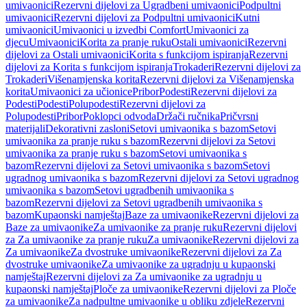
umivaonici
Rezervni dijelovi za Ugradbeni umivaonici
Podpultni
umivaonici
Rezervni dijelovi za Podpultni umivaonici
Kutni
umivaonici
Umivaonici u izvedbi Comfort
Umivaonici za
djecu
Umivaonici
Korita za pranje ruku
Ostali umivaonici
Rezervni
dijelovi za Ostali umivaonici
Korita s funkcijom ispiranja
Rezervni
dijelovi za Korita s funkcijom ispiranja
Trokaderi
Rezervni dijelovi za
Trokaderi
Višenamjenska korita
Rezervni dijelovi za Višenamjenska
korita
Umivaonici za učionice
Pribor
Podesti
Rezervni dijelovi za
Podesti
Podesti
Polupodesti
Rezervni dijelovi za
Polupodesti
Pribor
Poklopci odvoda
Držači ručnika
Pričvrsni
materijali
Dekorativni zasloni
Setovi umivaonika s bazom
Setovi
umivaonika za pranje ruku s bazom
Rezervni dijelovi za Setovi
umivaonika za pranje ruku s bazom
Setovi umivaonika s
bazom
Rezervni dijelovi za Setovi umivaonika s bazom
Setovi
ugradnog umivaonika s bazom
Rezervni dijelovi za Setovi ugradnog
umivaonika s bazom
Setovi ugradbenih umivaonika s
bazom
Rezervni dijelovi za Setovi ugradbenih umivaonika s
bazom
Kupaonski namještaj
Baze za umivaonike
Rezervni dijelovi za
Baze za umivaonike
Za umivaonike za pranje ruku
Rezervni dijelovi
za Za umivaonike za pranje ruku
Za umivaonike
Rezervni dijelovi za
Za umivaonike
Za dvostruke umivaonike
Rezervni dijelovi za Za
dvostruke umivaonike
Za umivaonike za ugradnju u kupaonski
namještaj
Rezervni dijelovi za Za umivaonike za ugradnju u
kupaonski namještaj
Ploče za umivaonike
Rezervni dijelovi za Ploče
za umivaonike
Za nadpultne umivaonike u obliku zdjele
Rezervni