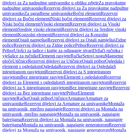
dijelovi za Za nadpultne umivaonike u obliku zdjele
Za pravokutne
nadpultne umivaonike
Rezervni dijelovi za Za pravokutne nadpultne
umivaonike
Za ugradbene umivaonike
Bočni elementi
Rezervni
dijelovi za Bočni elementi
Niski bočni elementi
Rezervni dijelovi za
Niski bočni elementi
Visoki elementi
Rezervni dijelovi za Visoki
elementi
Srednje visoki elementi
Rezervni dijelovi za Srednje visoki
elementi
Konzolni elementi
Rezervni dijelovi za Konzolni
elementi
Ostali namještaj
Rezervni dijelovi za Ostali namještaj
Zidne
police
Rezervni dijelovi za Zidne police
Pribor
Rezervni dijelovi za
Pribor
Ulošci za ladice i kutije za odlaganje stvari
Držači ručnika i
vješalice za ručnike
Elementi rasvjete
Ručke
Setovi nogu
Magnetne
ploče
Utičnice
Rezervni dijelovi za Utičnice
Ostali pribor
Ogledala i
elementi s ogledalom
Ogledala
Rezervni dijelovi za Ogledala
S
integriranom rasvjetom
Rezervni dijelovi za S integriranom
rasvjetom
Bez integrirane rasvjete
Elementi s ogledalom
Rezervni
dijelovi za Elementi s ogledalom
S integriranom rasvjetom
Rezervni
dijelovi za S integriranom rasvjetom
Bez integrirane rasvjete
Rezervni
dijelovi za Bez integrirane rasvjete
Pribor
Elementi
rasvjete
Ručke
Ostali pribor
Utičnice
Armature
Armature za
umivaonike
Rezervni dijelovi za Armature za umivaonike
Montaža
na umivaonik, mrežno napajanje
Rezervni dijelovi za Montaža na
umivaonik, mrežno napajanje
Montaža na umivaonik, napajanje
baterijama
Rezervni dijelovi za Montaža na umivaonik, napajanje
baterijama
Montaža na umivaonik, napajanje generatorom
Rezervni
dijelovi za Montaža na umivaonik, napajanje generatorom
Montaža