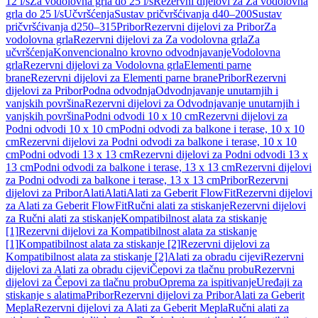
12 l/s
Za vodolovna grla do 25 l/s
Rezervni dijelovi za Za vodolovna
grla do 25 l/s
Učvršćenja
Sustav pričvršćivanja d40–200
Sustav
pričvršćivanja d250–315
Pribor
Rezervni dijelovi za Pribor
Za
vodolovna grla
Rezervni dijelovi za Za vodolovna grla
Za
učvršćenja
Konvencionalno krovno odvodnjavanje
Vodolovna
grla
Rezervni dijelovi za Vodolovna grla
Elementi parne
brane
Rezervni dijelovi za Elementi parne brane
Pribor
Rezervni
dijelovi za Pribor
Podna odvodnja
Odvodnjavanje unutarnjih i
vanjskih površina
Rezervni dijelovi za Odvodnjavanje unutarnjih i
vanjskih površina
Podni odvodi 10 x 10 cm
Rezervni dijelovi za
Podni odvodi 10 x 10 cm
Podni odvodi za balkone i terase, 10 x 10
cm
Rezervni dijelovi za Podni odvodi za balkone i terase, 10 x 10
cm
Podni odvodi 13 x 13 cm
Rezervni dijelovi za Podni odvodi 13 x
13 cm
Podni odvodi za balkone i terase, 13 x 13 cm
Rezervni dijelovi
za Podni odvodi za balkone i terase, 13 x 13 cm
Pribor
Rezervni
dijelovi za Pribor
Alati
Alati
Alati za Geberit FlowFit
Rezervni dijelovi
za Alati za Geberit FlowFit
Ručni alati za stiskanje
Rezervni dijelovi
za Ručni alati za stiskanje
Kompatibilnost alata za stiskanje
[1]
Rezervni dijelovi za Kompatibilnost alata za stiskanje
[1]
Kompatibilnost alata za stiskanje [2]
Rezervni dijelovi za
Kompatibilnost alata za stiskanje [2]
Alati za obradu cijevi
Rezervni
dijelovi za Alati za obradu cijevi
Čepovi za tlačnu probu
Rezervni
dijelovi za Čepovi za tlačnu probu
Oprema za ispitivanje
Uređaji za
stiskanje s alatima
Pribor
Rezervni dijelovi za Pribor
Alati za Geberit
Mepla
Rezervni dijelovi za Alati za Geberit Mepla
Ručni alati za