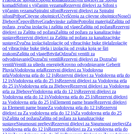
komadi
Sifoni s vijčanim vezama
Rezervni dijelovi za Sifoni s
vijčanim vezama
Spiralni sifoni
Rezervni dijelovi za Spiralni
sifoni
Pribor
Cijevne obujmice
Učvršćenja za cijevne obujmice
Noseći
žljebovi
Čepovi
Brtve
Građevinske zaštite
Potrošni materijal
Zaštita od
požara, zvučna izolacija i zaštita od vlage
Zaštita od požara
Rezervni
dijelovi za Zaštita od požara
Zaštita od požara za kanalizacijske
sustave
Rezervni dijelovi za Zaštita od požara za kanalizacijske
sustave
Zvučna izolacija
Izolacije od vibracijske buke tijela
Izolacije
od vibracijske buke tijela i izolacija od zvuka koja se širi
zrakom
Zaštita od vlage
Brtvila
Odzračni ventili za
odvodnjavanje
Dozračni ventili
Rezervni dijelovi za Dozračni
ventili
Ventili za uštedu energije
Krovno odvodnjavanje Geberit
Pluvia
Vodolovna grla
Rezervni dijelovi za Vodolovna
grla
Vodolovna grla do 12 l/s
Rezervni dijelovi za Vodolovna grla do
12 l/s
Vodolovna grla do 25 l/s
Rezervni dijelovi za Vodolovna grla
do 25 l/s
Vodolovna grla za žljebove
Rezervni dijelovi za Vodolovna
grla za žljebove
Vodolovna grla do 12 l/s
Rezervni dijelovi za
Vodolovna grla do 12 l/s
Vodolovna grla do 25 l/s
Rezervni dijelovi
za Vodolovna grla do 25 l/s
Elementi parne brane
Rezervni dijelovi
za Elementi parne brane
Za vodolovna grla do 12 l/s
Rezervni
dijelovi za Za vodolovna grla do 12 l/s
Za vodolovna grla do 25
l/s
Zaštita od požara
Zaštita od požara za kanalizacijske
sustave
Sigurnosni preljevi
Rezervni dijelovi za Sigurnosni preljevi
Za
vodolovna grla do 12 l/s
Rezervni dijelovi za Za vodolovna grla do