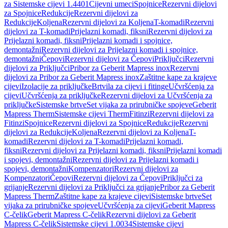
za Sistemske cijevi 1.4401
Cijevni umeci
Spojnice
Rezervni dijelovi
za Spojnice
Redukcije
Rezervni dijelovi za
Redukcije
Koljena
Rezervni dijelovi za Koljena
T-komadi
Rezervni
dijelovi za T-komadi
Prijelazni komadi, fiksni
Rezervni dijelovi za
Prijelazni komadi, fiksni
Prijelazni komadi i spojnice,
demontažni
Rezervni dijelovi za Prijelazni komadi i spojnice,
demontažni
Čepovi
Rezervni dijelovi za Čepovi
Priključci
Rezervni
dijelovi za Priključci
Pribor za Geberit Mapress inox
Rezervni
dijelovi za Pribor za Geberit Mapress inox
Zaštitne kape za krajeve
cijevi
Izolacije za priključke
Brtvila za cijevi i fitinge
Učvršćenja za
cijevi
Učvršćenja za priključke
Rezervni dijelovi za Učvršćenja za
priključke
Sistemske brtve
Set vijaka za prirubničke spojeve
Geberit
Mapress Therm
Sistemske cijevi Therm
Fitinzi
Rezervni dijelovi za
Fitinzi
Spojnice
Rezervni dijelovi za Spojnice
Redukcije
Rezervni
dijelovi za Redukcije
Koljena
Rezervni dijelovi za Koljena
T-
komadi
Rezervni dijelovi za T-komadi
Prijelazni komadi,
fiksni
Rezervni dijelovi za Prijelazni komadi, fiksni
Prijelazni komadi
i spojevi, demontažni
Rezervni dijelovi za Prijelazni komadi i
spojevi, demontažni
Kompenzatori
Rezervni dijelovi za
Kompenzatori
Čepovi
Rezervni dijelovi za Čepovi
Priključci za
grijanje
Rezervni dijelovi za Priključci za grijanje
Pribor za Geberit
Mapress Therm
Zaštitne kape za krajeve cijevi
Sistemske brtve
Set
vijaka za prirubničke spojeve
Učvršćenja za cijevi
Geberit Mapress
C-čelik
Geberit Mapress C-čelik
Rezervni dijelovi za Geberit
Mapress C-čelik
Sistemske cijevi 1.0034
Sistemske cijevi