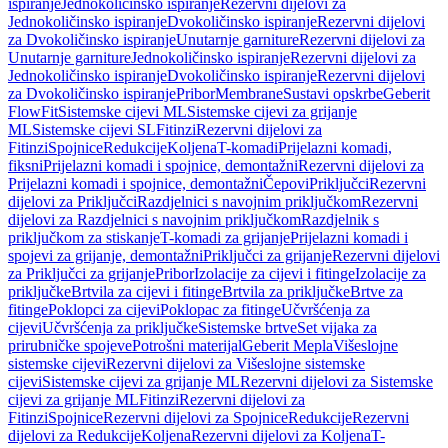
ispiranje
Jednokoličinsko ispiranje
Rezervni dijelovi za
Jednokoličinsko ispiranje
Dvokoličinsko ispiranje
Rezervni dijelovi
za Dvokoličinsko ispiranje
Unutarnje garniture
Rezervni dijelovi za
Unutarnje garniture
Jednokoličinsko ispiranje
Rezervni dijelovi za
Jednokoličinsko ispiranje
Dvokoličinsko ispiranje
Rezervni dijelovi
za Dvokoličinsko ispiranje
Pribor
Membrane
Sustavi opskrbe
Geberit
FlowFit
Sistemske cijevi ML
Sistemske cijevi za grijanje
ML
Sistemske cijevi SL
Fitinzi
Rezervni dijelovi za
Fitinzi
Spojnice
Redukcije
Koljena
T-komadi
Prijelazni komadi,
fiksni
Prijelazni komadi i spojnice, demontažni
Rezervni dijelovi za
Prijelazni komadi i spojnice, demontažni
Čepovi
Priključci
Rezervni
dijelovi za Priključci
Razdjelnici s navojnim priključkom
Rezervni
dijelovi za Razdjelnici s navojnim priključkom
Razdjelnik s
priključkom za stiskanje
T-komadi za grijanje
Prijelazni komadi i
spojevi za grijanje, demontažni
Priključci za grijanje
Rezervni dijelovi
za Priključci za grijanje
Pribor
Izolacije za cijevi i fitinge
Izolacije za
priključke
Brtvila za cijevi i fitinge
Brtvila za priključke
Brtve za
fitinge
Poklopci za cijevi
Poklopac za fitinge
Učvršćenja za
cijevi
Učvršćenja za priključke
Sistemske brtve
Set vijaka za
prirubničke spojeve
Potrošni materijal
Geberit Mepla
Višeslojne
sistemske cijevi
Rezervni dijelovi za Višeslojne sistemske
cijevi
Sistemske cijevi za grijanje ML
Rezervni dijelovi za Sistemske
cijevi za grijanje ML
Fitinzi
Rezervni dijelovi za
Fitinzi
Spojnice
Rezervni dijelovi za Spojnice
Redukcije
Rezervni
dijelovi za Redukcije
Koljena
Rezervni dijelovi za Koljena
T-