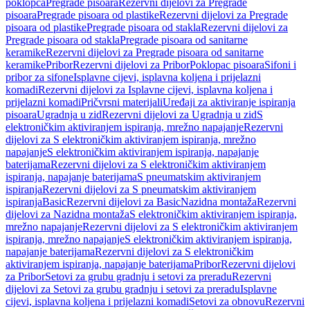
poklopca
Pregrade pisoara
Rezervni dijelovi za Pregrade
pisoara
Pregrade pisoara od plastike
Rezervni dijelovi za Pregrade
pisoara od plastike
Pregrade pisoara od stakla
Rezervni dijelovi za
Pregrade pisoara od stakla
Pregrade pisoara od sanitarne
keramike
Rezervni dijelovi za Pregrade pisoara od sanitarne
keramike
Pribor
Rezervni dijelovi za Pribor
Poklopac pisoara
Sifoni i
pribor za sifone
Isplavne cijevi, isplavna koljena i prijelazni
komadi
Rezervni dijelovi za Isplavne cijevi, isplavna koljena i
prijelazni komadi
Pričvrsni materijali
Uređaji za aktiviranje ispiranja
pisoara
Ugradnja u zid
Rezervni dijelovi za Ugradnja u zid
S
elektroničkim aktiviranjem ispiranja, mrežno napajanje
Rezervni
dijelovi za S elektroničkim aktiviranjem ispiranja, mrežno
napajanje
S elektroničkim aktiviranjem ispiranja, napajanje
baterijama
Rezervni dijelovi za S elektroničkim aktiviranjem
ispiranja, napajanje baterijama
S pneumatskim aktiviranjem
ispiranja
Rezervni dijelovi za S pneumatskim aktiviranjem
ispiranja
Basic
Rezervni dijelovi za Basic
Nazidna montaža
Rezervni
dijelovi za Nazidna montaža
S elektroničkim aktiviranjem ispiranja,
mrežno napajanje
Rezervni dijelovi za S elektroničkim aktiviranjem
ispiranja, mrežno napajanje
S elektroničkim aktiviranjem ispiranja,
napajanje baterijama
Rezervni dijelovi za S elektroničkim
aktiviranjem ispiranja, napajanje baterijama
Pribor
Rezervni dijelovi
za Pribor
Setovi za grubu gradnju i setovi za preradu
Rezervni
dijelovi za Setovi za grubu gradnju i setovi za preradu
Isplavne
cijevi, isplavna koljena i prijelazni komadi
Setovi za obnovu
Rezervni