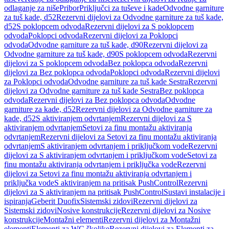
odlaganje za niše
Pribor
Priključci za tuševe i kade
Odvodne garniture
za tuš kade, d52
Rezervni dijelovi za Odvodne garniture za tuš kade,
d52
S poklopcem odvoda
Rezervni dijelovi za S poklopcem
odvoda
Poklopci odvoda
Rezervni dijelovi za Poklopci
odvoda
Odvodne garniture za tuš kade, d90
Rezervni dijelovi za
Odvodne garniture za tuš kade, d90
S poklopcem odvoda
Rezervni
dijelovi za S poklopcem odvoda
Bez poklopca odvoda
Rezervni
dijelovi za Bez poklopca odvoda
Poklopci odvoda
Rezervni dijelovi
za Poklopci odvoda
Odvodne garniture za tuš kade Sestra
Rezervni
dijelovi za Odvodne garniture za tuš kade Sestra
Bez poklopca
odvoda
Rezervni dijelovi za Bez poklopca odvoda
Odvodne
garniture za kade, d52
Rezervni dijelovi za Odvodne garniture za
kade, d52
S aktiviranjem odvrtanjem
Rezervni dijelovi za S
aktiviranjem odvrtanjem
Setovi za finu montažu aktiviranja
odvrtanjem
Rezervni dijelovi za Setovi za finu montažu aktiviranja
odvrtanjem
S aktiviranjem odvrtanjem i priključkom vode
Rezervni
dijelovi za S aktiviranjem odvrtanjem i priključkom vode
Setovi za
finu montažu aktiviranja odvrtanjem i priključka vode
Rezervni
dijelovi za Setovi za finu montažu aktiviranja odvrtanjem i
priključka vode
S aktiviranjem na pritisak PushControl
Rezervni
dijelovi za S aktiviranjem na pritisak PushControl
Sustavi instalacije i
ispiranja
Geberit Duofix
Sistemski zidovi
Rezervni dijelovi za
Sistemski zidovi
Nosive konstrukcije
Rezervni dijelovi za Nosive
konstrukcije
Montažni elementi
Rezervni dijelovi za Montažni
elementi
Elementi za WC školjke
Rezervni dijelovi za Elementi za