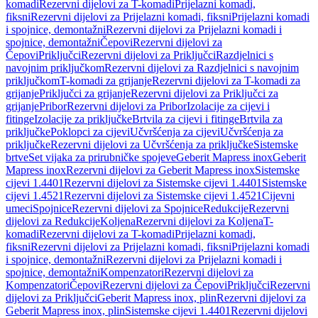
komadi
Rezervni dijelovi za T-komadi
Prijelazni komadi,
fiksni
Rezervni dijelovi za Prijelazni komadi, fiksni
Prijelazni komadi
i spojnice, demontažni
Rezervni dijelovi za Prijelazni komadi i
spojnice, demontažni
Čepovi
Rezervni dijelovi za
Čepovi
Priključci
Rezervni dijelovi za Priključci
Razdjelnici s
navojnim priključkom
Rezervni dijelovi za Razdjelnici s navojnim
priključkom
T-komadi za grijanje
Rezervni dijelovi za T-komadi za
grijanje
Priključci za grijanje
Rezervni dijelovi za Priključci za
grijanje
Pribor
Rezervni dijelovi za Pribor
Izolacije za cijevi i
fitinge
Izolacije za priključke
Brtvila za cijevi i fitinge
Brtvila za
priključke
Poklopci za cijevi
Učvršćenja za cijevi
Učvršćenja za
priključke
Rezervni dijelovi za Učvršćenja za priključke
Sistemske
brtve
Set vijaka za prirubničke spojeve
Geberit Mapress inox
Geberit
Mapress inox
Rezervni dijelovi za Geberit Mapress inox
Sistemske
cijevi 1.4401
Rezervni dijelovi za Sistemske cijevi 1.4401
Sistemske
cijevi 1.4521
Rezervni dijelovi za Sistemske cijevi 1.4521
Cijevni
umeci
Spojnice
Rezervni dijelovi za Spojnice
Redukcije
Rezervni
dijelovi za Redukcije
Koljena
Rezervni dijelovi za Koljena
T-
komadi
Rezervni dijelovi za T-komadi
Prijelazni komadi,
fiksni
Rezervni dijelovi za Prijelazni komadi, fiksni
Prijelazni komadi
i spojnice, demontažni
Rezervni dijelovi za Prijelazni komadi i
spojnice, demontažni
Kompenzatori
Rezervni dijelovi za
Kompenzatori
Čepovi
Rezervni dijelovi za Čepovi
Priključci
Rezervni
dijelovi za Priključci
Geberit Mapress inox, plin
Rezervni dijelovi za
Geberit Mapress inox, plin
Sistemske cijevi 1.4401
Rezervni dijelovi