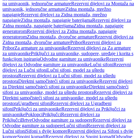
na umivaonik, jednoručne armature
Rezervni dijelovi za Montaža na
umivaonik, jednoručne armature
Zidna montaža, mrežno
napajanje
Rezervni dijelovi za Zidna montaža, mrežno
napajanje
Zidna montaža, napajanje baterijama
Rezervni dijelovi za
Zidna montaža, napajanje baterijama
Zidna montaža, napajanje
generatorom
Rezervni dijelovi za Zidna montaža, napajanje
generatorom
Zidna montaža, dvoručne armature
Rezervni dijelovi za
Zidna montaža, dvoručne armature
Pribor
Rezervni dijelovi za
Pribor
Za armature za umivaonike
Rezervni dijelovi za Za armature
za umivaonike
Priključci za umivaonike, sudopere, uređaje i korita s
funkcijom ispiranja
Odvodne garniture za umivaonike
Rezervni
dijelovi za Odvodne garniture za umivaonike
Lučni sifoni
Rezervni
dijelovi za Lučni sifoni
Lučni sifoni, model za uštedu
prostora
Rezervni dijelovi za Lučni sifoni, model za uštedu
prostora
Direktni samočisteći sifoni za umivaonike
Rezervni dijelovi
za Direktni samočisteći sifoni za umivaonike
Direktni samočisteći
sifoni za umivaonike, model za uštedu prostora
Rezervni dijelovi za
Direktni samočisteći sifoni za umivaonike, model za uštedu
prostora
Ugradbeni sifoni
Rezervni dijelovi za Ugradbeni
sifoni
Priključci za umivaonike
Rezervni dijelovi za Priključci za
umivaonike
Poklopci
Priključci
Rezervni dijelovi za
Priključci
Brtve
Odvodne garniture za sudopere
Rezervni dijelovi za
Odvodne garniture za sudopere
Lučni sifoni
Rezervni dijelovi za
Lučni sifoni
Sifoni s dvije komore
Rezervni dijelovi za Sifoni s dvije
komore
Spojni komadi
Rezervni dijelovi za Spojni komadi
Odvodne