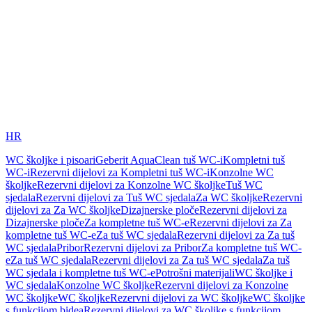
HR
WC školjke i pisoari
Geberit AquaClean tuš WC-i
Kompletni tuš
WC-i
Rezervni dijelovi za Kompletni tuš WC-i
Konzolne WC
školjke
Rezervni dijelovi za Konzolne WC školjke
Tuš WC
sjedala
Rezervni dijelovi za Tuš WC sjedala
Za WC školjke
Rezervni
dijelovi za Za WC školjke
Dizajnerske ploče
Rezervni dijelovi za
Dizajnerske ploče
Za kompletne tuš WC-e
Rezervni dijelovi za Za
kompletne tuš WC-e
Za tuš WC sjedala
Rezervni dijelovi za Za tuš
WC sjedala
Pribor
Rezervni dijelovi za Pribor
Za kompletne tuš WC-
e
Za tuš WC sjedala
Rezervni dijelovi za Za tuš WC sjedala
Za tuš
WC sjedala i kompletne tuš WC-e
Potrošni materijali
WC školjke i
WC sjedala
Konzolne WC školjke
Rezervni dijelovi za Konzolne
WC školjke
WC školjke
Rezervni dijelovi za WC školjke
WC školjke
s funkcijom bidea
Rezervni dijelovi za WC školjke s funkcijom