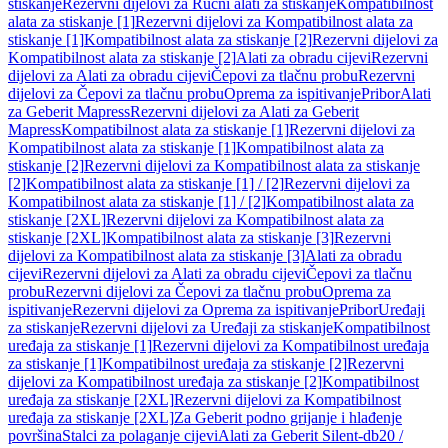
stiskanje
Rezervni dijelovi za Ručni alati za stiskanje
Kompatibilnost
alata za stiskanje [1]
Rezervni dijelovi za Kompatibilnost alata za
stiskanje [1]
Kompatibilnost alata za stiskanje [2]
Rezervni dijelovi za
Kompatibilnost alata za stiskanje [2]
Alati za obradu cijevi
Rezervni
dijelovi za Alati za obradu cijevi
Čepovi za tlačnu probu
Rezervni
dijelovi za Čepovi za tlačnu probu
Oprema za ispitivanje
Pribor
Alati
za Geberit Mapress
Rezervni dijelovi za Alati za Geberit
Mapress
Kompatibilnost alata za stiskanje [1]
Rezervni dijelovi za
Kompatibilnost alata za stiskanje [1]
Kompatibilnost alata za
stiskanje [2]
Rezervni dijelovi za Kompatibilnost alata za stiskanje
[2]
Kompatibilnost alata za stiskanje [1] / [2]
Rezervni dijelovi za
Kompatibilnost alata za stiskanje [1] / [2]
Kompatibilnost alata za
stiskanje [2XL]
Rezervni dijelovi za Kompatibilnost alata za
stiskanje [2XL]
Kompatibilnost alata za stiskanje [3]
Rezervni
dijelovi za Kompatibilnost alata za stiskanje [3]
Alati za obradu
cijevi
Rezervni dijelovi za Alati za obradu cijevi
Čepovi za tlačnu
probu
Rezervni dijelovi za Čepovi za tlačnu probu
Oprema za
ispitivanje
Rezervni dijelovi za Oprema za ispitivanje
Pribor
Uređaji
za stiskanje
Rezervni dijelovi za Uređaji za stiskanje
Kompatibilnost
uređaja za stiskanje [1]
Rezervni dijelovi za Kompatibilnost uređaja
za stiskanje [1]
Kompatibilnost uređaja za stiskanje [2]
Rezervni
dijelovi za Kompatibilnost uređaja za stiskanje [2]
Kompatibilnost
uređaja za stiskanje [2XL]
Rezervni dijelovi za Kompatibilnost
uređaja za stiskanje [2XL]
Za Geberit podno grijanje i hlađenje
površina
Stalci za polaganje cijevi
Alati za Geberit Silent-db20 /