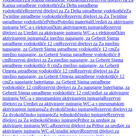
Kappa ugradbene vodokotliće
Za Delta ugradbene
vodokotliće
Rezervni dijelovi za Za Delta ugradbene vodokotliće
Za
Twinline ugradbene vodokotliće
Rezervni dijelovi za Za Twinline
ugradbene vodokotliće
Pribor
Potrošni materijali
Uređaji za aktiviranje
ispiranja WC-a s elektroničkim aktiviranjem ispiranja
Rezervni
dijelovi za Uređaji za aktiviranje ispiranja WC-a s elektroničkim
aktiviranjem ispiranja
Za mrežno napajanje, za Geberit Sigma
ugradbene vodokotliće 12 cm
Rezervni dijelovi za Za mrežno
napajanje, za Geberit Sigma ugradbene vodokotliće 12 cm
Za
mrežno napajanje, za Geberit Sigma ugradbene vodokotliće 8
cm
Rezervni dijelovi za Za mrežno napajanje, za Geberit Sigma
ugradbene vodokotliće 8 cm
Za mrežno napajanje, za Geberit
Omega ugradbene vodokotliće 12 cm
Rezervni dijelovi za Za
mrežno napajanje, za Geberit Omega ugradbene vodokotliće 12
cm
Za napajanje baterijama, za Geberit Sigma ugradbene
vodokotliće 12 cm
Rezervni dijelovi za Za napajanje baterijama, za
Geberit Sigma ugradbene vodokotliće 12 cm
Uređaji za aktiviranje
ispiranja WC-a s pneumatskim aktiviranjem ispiranja
Rezervni
dijelovi za Uređaji za aktiviranje ispiranja WC-a s pneumatskim
aktiviranjem ispiranja
Za dvokoličinsko ispiranje
Rezervni dijelovi za
Za dvokoličinsko ispiranje
Za jednokoličinsko ispiranje
Rezervni
dijelovi za Za jednokoličinsko ispiranje
Pribor za uređaje za
aktiviranje ispiranja WC-a
Rezervni dijelovi za Pribor za uređaje za
aktiviranje ispiranja WC-a
Ugradni setovi
Rezervni dijelovi za