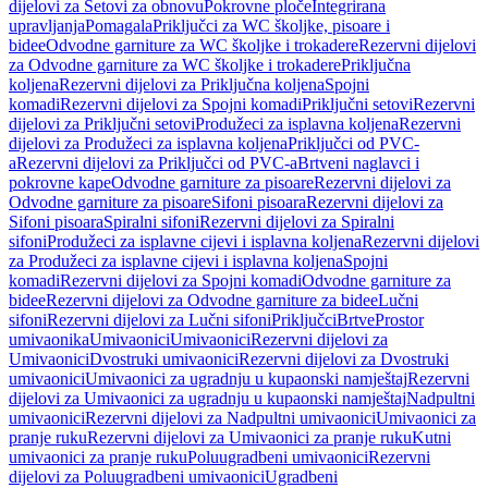
dijelovi za Setovi za obnovu
Pokrovne ploče
Integrirana
upravljanja
Pomagala
Priključci za WC školjke, pisoare i
bidee
Odvodne garniture za WC školjke i trokadere
Rezervni dijelovi
za Odvodne garniture za WC školjke i trokadere
Priključna
koljena
Rezervni dijelovi za Priključna koljena
Spojni
komadi
Rezervni dijelovi za Spojni komadi
Priključni setovi
Rezervni
dijelovi za Priključni setovi
Produžeci za isplavna koljena
Rezervni
dijelovi za Produžeci za isplavna koljena
Priključci od PVC-
a
Rezervni dijelovi za Priključci od PVC-a
Brtveni naglavci i
pokrovne kape
Odvodne garniture za pisoare
Rezervni dijelovi za
Odvodne garniture za pisoare
Sifoni pisoara
Rezervni dijelovi za
Sifoni pisoara
Spiralni sifoni
Rezervni dijelovi za Spiralni
sifoni
Produžeci za isplavne cijevi i isplavna koljena
Rezervni dijelovi
za Produžeci za isplavne cijevi i isplavna koljena
Spojni
komadi
Rezervni dijelovi za Spojni komadi
Odvodne garniture za
bidee
Rezervni dijelovi za Odvodne garniture za bidee
Lučni
sifoni
Rezervni dijelovi za Lučni sifoni
Priključci
Brtve
Prostor
umivaonika
Umivaonici
Umivaonici
Rezervni dijelovi za
Umivaonici
Dvostruki umivaonici
Rezervni dijelovi za Dvostruki
umivaonici
Umivaonici za ugradnju u kupaonski namještaj
Rezervni
dijelovi za Umivaonici za ugradnju u kupaonski namještaj
Nadpultni
umivaonici
Rezervni dijelovi za Nadpultni umivaonici
Umivaonici za
pranje ruku
Rezervni dijelovi za Umivaonici za pranje ruku
Kutni
umivaonici za pranje ruku
Poluugradbeni umivaonici
Rezervni
dijelovi za Poluugradbeni umivaonici
Ugradbeni