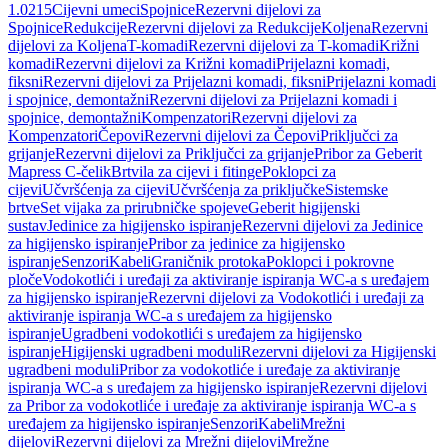
1.0215
Cijevni umeci
Spojnice
Rezervni dijelovi za
Spojnice
Redukcije
Rezervni dijelovi za Redukcije
Koljena
Rezervni
dijelovi za Koljena
T-komadi
Rezervni dijelovi za T-komadi
Križni
komadi
Rezervni dijelovi za Križni komadi
Prijelazni komadi,
fiksni
Rezervni dijelovi za Prijelazni komadi, fiksni
Prijelazni komadi
i spojnice, demontažni
Rezervni dijelovi za Prijelazni komadi i
spojnice, demontažni
Kompenzatori
Rezervni dijelovi za
Kompenzatori
Čepovi
Rezervni dijelovi za Čepovi
Priključci za
grijanje
Rezervni dijelovi za Priključci za grijanje
Pribor za Geberit
Mapress C-čelik
Brtvila za cijevi i fitinge
Poklopci za
cijevi
Učvršćenja za cijevi
Učvršćenja za priključke
Sistemske
brtve
Set vijaka za prirubničke spojeve
Geberit higijenski
sustav
Jedinice za higijensko ispiranje
Rezervni dijelovi za Jedinice
za higijensko ispiranje
Pribor za jedinice za higijensko
ispiranje
Senzori
Kabeli
Graničnik protoka
Poklopci i pokrovne
ploče
Vodokotlići i uređaji za aktiviranje ispiranja WC-a s uređajem
za higijensko ispiranje
Rezervni dijelovi za Vodokotlići i uređaji za
aktiviranje ispiranja WC-a s uređajem za higijensko
ispiranje
Ugradbeni vodokotlići s uređajem za higijensko
ispiranje
Higijenski ugradbeni moduli
Rezervni dijelovi za Higijenski
ugradbeni moduli
Pribor za vodokotliće i uređaje za aktiviranje
ispiranja WC-a s uređajem za higijensko ispiranje
Rezervni dijelovi
za Pribor za vodokotliće i uređaje za aktiviranje ispiranja WC-a s
uređajem za higijensko ispiranje
Senzori
Kabeli
Mrežni
dijelovi
Rezervni dijelovi za Mrežni dijelovi
Mrežne