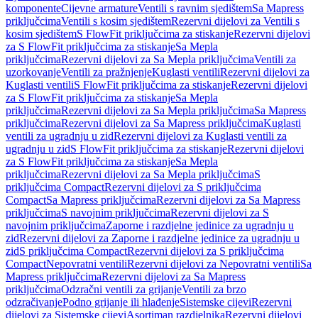
komponente
Cijevne armature
Ventili s ravnim sjedištem
Sa Mapress
priključcima
Ventili s kosim sjedištem
Rezervni dijelovi za Ventili s
kosim sjedištem
S FlowFit priključcima za stiskanje
Rezervni dijelovi
za S FlowFit priključcima za stiskanje
Sa Mepla
priključcima
Rezervni dijelovi za Sa Mepla priključcima
Ventili za
uzorkovanje
Ventili za pražnjenje
Kuglasti ventili
Rezervni dijelovi za
Kuglasti ventili
S FlowFit priključcima za stiskanje
Rezervni dijelovi
za S FlowFit priključcima za stiskanje
Sa Mepla
priključcima
Rezervni dijelovi za Sa Mepla priključcima
Sa Mapress
priključcima
Rezervni dijelovi za Sa Mapress priključcima
Kuglasti
ventili za ugradnju u zid
Rezervni dijelovi za Kuglasti ventili za
ugradnju u zid
S FlowFit priključcima za stiskanje
Rezervni dijelovi
za S FlowFit priključcima za stiskanje
Sa Mepla
priključcima
Rezervni dijelovi za Sa Mepla priključcima
S
priključcima Compact
Rezervni dijelovi za S priključcima
Compact
Sa Mapress priključcima
Rezervni dijelovi za Sa Mapress
priključcima
S navojnim priključcima
Rezervni dijelovi za S
navojnim priključcima
Zaporne i razdjelne jedinice za ugradnju u
zid
Rezervni dijelovi za Zaporne i razdjelne jedinice za ugradnju u
zid
S priključcima Compact
Rezervni dijelovi za S priključcima
Compact
Nepovratni ventili
Rezervni dijelovi za Nepovratni ventili
Sa
Mapress priključcima
Rezervni dijelovi za Sa Mapress
priključcima
Odzračni ventili za grijanje
Ventili za brzo
odzračivanje
Podno grijanje ili hlađenje
Sistemske cijevi
Rezervni
dijelovi za Sistemske cijevi
Asortiman razdjelnika
Rezervni dijelovi