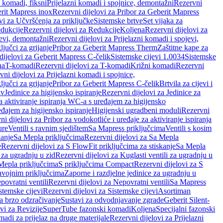
i komadi, fiksni
Prijelazni komadi i spojnice, demontažni
Rezervni
rit Mapress inox
Rezervni dijelovi za Pribor za Geberit Mapress
vi za Učvršćenja za priključke
Sistemske brtve
Set vijaka za
dukcije
Rezervni dijelovi za Redukcije
Koljena
Rezervni dijelovi za
jevi, demontažni
Rezervni dijelovi za Prijelazni komadi i spojevi,
ljučci za grijanje
Pribor za Geberit Mapress Therm
Zaštitne kape za
dijelovi za Geberit Mapress C-čelik
Sistemske cijevi 1.0034
Sistemske
na
T-komadi
Rezervni dijelovi za T-komadi
Križni komadi
Rezervni
ni dijelovi za Prijelazni komadi i spojnice,
ljučci za grijanje
Pribor za Geberit Mapress C-čelik
Brtvila za cijevi i
av
Jedinice za higijensko ispiranje
Rezervni dijelovi za Jedinice za
za aktiviranje ispiranja WC-a s uređajem za higijensko
đajem za higijensko ispiranje
Higijenski ugradbeni moduli
Rezervni
i dijelovi za Pribor za vodokotliće i uređaje za aktiviranje ispiranja
ure
Ventili s ravnim sjedištem
Sa Mapress priključcima
Ventili s kosim
kanje
Sa Mepla priključcima
Rezervni dijelovi za Sa Mepla
e
Rezervni dijelovi za S FlowFit priključcima za stiskanje
Sa Mepla
i za ugradnju u zid
Rezervni dijelovi za Kuglasti ventili za ugradnju u
 Mepla priključcima
S priključcima Compact
Rezervni dijelovi za S
avojnim priključcima
Zaporne i razdjelne jedinice za ugradnju u
povratni ventili
Rezervni dijelovi za Nepovratni ventili
Sa Mapress
stemske cijevi
Rezervni dijelovi za Sistemske cijevi
Asortiman
za brzo odzračivanje
Sustavi za odvodnjavanje zgrade
Geberit Silent-
vi za Revizije
SuperTube fazonski komadi
Koljena
Specijalni fazonski
madi za prijelaz na druge materijale
Rezervni dijelovi za Prijelazni