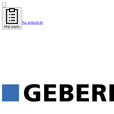
Na geberit.hr
Moji popisi