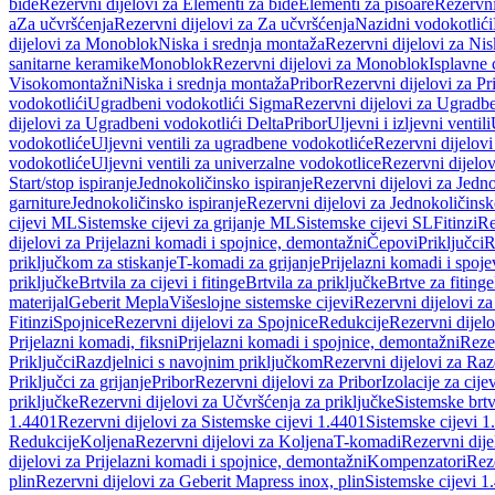
bide
Rezervni dijelovi za Elementi za bide
Elementi za pisoare
Rezervni
a
Za učvršćenja
Rezervni dijelovi za Za učvršćenja
Nazidni vodokotlići
dijelovi za Monoblok
Niska i srednja montaža
Rezervni dijelovi za Nis
sanitarne keramike
Monoblok
Rezervni dijelovi za Monoblok
Isplavne 
Visokomontažni
Niska i srednja montaža
Pribor
Rezervni dijelovi za Pr
vodokotlići
Ugradbeni vodokotlići Sigma
Rezervni dijelovi za Ugradb
dijelovi za Ugradbeni vodokotlići Delta
Pribor
Uljevni i izljevni ventili
vodokotliće
Uljevni ventili za ugradbene vodokotliće
Rezervni dijelovi
vodokotliće
Uljevni ventili za univerzalne vodokotlice
Rezervni dijelov
Start/stop ispiranje
Jednokoličinsko ispiranje
Rezervni dijelovi za Jedno
garniture
Jednokoličinsko ispiranje
Rezervni dijelovi za Jednokoličinsk
cijevi ML
Sistemske cijevi za grijanje ML
Sistemske cijevi SL
Fitinzi
Re
dijelovi za Prijelazni komadi i spojnice, demontažni
Čepovi
Priključci
R
priključkom za stiskanje
T-komadi za grijanje
Prijelazni komadi i spoje
priključke
Brtvila za cijevi i fitinge
Brtvila za priključke
Brtve za fitinge
materijal
Geberit Mepla
Višeslojne sistemske cijevi
Rezervni dijelovi za
Fitinzi
Spojnice
Rezervni dijelovi za Spojnice
Redukcije
Rezervni dijel
Prijelazni komadi, fiksni
Prijelazni komadi i spojnice, demontažni
Rezer
Priključci
Razdjelnici s navojnim priključkom
Rezervni dijelovi za Raz
Priključci za grijanje
Pribor
Rezervni dijelovi za Pribor
Izolacije za cijev
priključke
Rezervni dijelovi za Učvršćenja za priključke
Sistemske brt
1.4401
Rezervni dijelovi za Sistemske cijevi 1.4401
Sistemske cijevi 1
Redukcije
Koljena
Rezervni dijelovi za Koljena
T-komadi
Rezervni dij
dijelovi za Prijelazni komadi i spojnice, demontažni
Kompenzatori
Rez
plin
Rezervni dijelovi za Geberit Mapress inox, plin
Sistemske cijevi 1