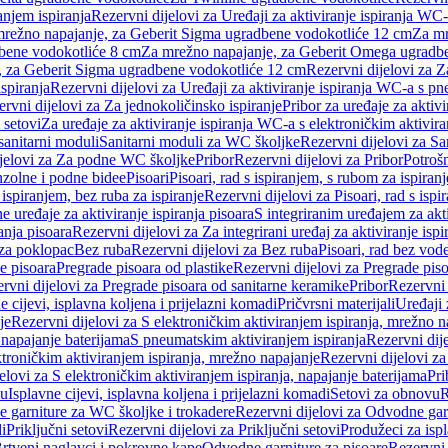
anjem ispiranja
Rezervni dijelovi za Uređaji za aktiviranje ispiranja WC-
 mrežno napajanje, za Geberit Sigma ugradbene vodokotliće 12 cm
Za mr
dbene vodokotliće 8 cm
Za mrežno napajanje, za Geberit Omega ugradb
a, za Geberit Sigma ugradbene vodokotliće 12 cm
Rezervni dijelovi za 
spiranja
Rezervni dijelovi za Uređaji za aktiviranje ispiranja WC-a s p
rvni dijelovi za Za jednokoličinsko ispiranje
Pribor za uređaje za aktiv
 setovi
Za uređaje za aktiviranje ispiranja WC-a s elektroničkim aktivira
sanitarni moduli
Sanitarni moduli za WC školjke
Rezervni dijelovi za S
jelovi za Za podne WC školjke
Pribor
Rezervni dijelovi za Pribor
Potrošn
nzolne i podne bidee
Pisoari
Pisoari, rad s ispiranjem, s rubom za ispiranj
s ispiranjem, bez ruba za ispiranje
Rezervni dijelovi za Pisoari, rad s ispi
 uređaje za aktiviranje ispiranja pisoara
S integriranim uređajem za akti
ranja pisoara
Rezervni dijelovi za Za integrirani uređaj za aktiviranje ispi
 za poklopac
Bez ruba
Rezervni dijelovi za Bez ruba
Pisoari, rad bez vod
e pisoara
Pregrade pisoara od plastike
Rezervni dijelovi za Pregrade piso
rvni dijelovi za Pregrade pisoara od sanitarne keramike
Pribor
Rezervni 
e cijevi, isplavna koljena i prijelazni komadi
Pričvrsni materijali
Uređaji 
je
Rezervni dijelovi za S elektroničkim aktiviranjem ispiranja, mrežno n
 napajanje baterijama
S pneumatskim aktiviranjem ispiranja
Rezervni dij
ktroničkim aktiviranjem ispiranja, mrežno napajanje
Rezervni dijelovi za
elovi za S elektroničkim aktiviranjem ispiranja, napajanje baterijama
Pri
du
Isplavne cijevi, isplavna koljena i prijelazni komadi
Setovi za obnovu
R
 garniture za WC školjke i trokadere
Rezervni dijelovi za Odvodne gar
i
Priključni setovi
Rezervni dijelovi za Priključni setovi
Produžeci za isp
rtveni naglavci i pokrovne kape
Odvodne garniture za pisoare
Rezervni 