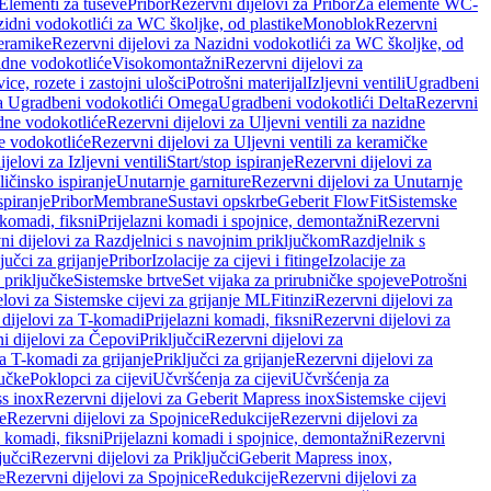
 Elementi za tuševe
Pribor
Rezervni dijelovi za Pribor
Za elemente WC-
zidni vodokotlići za WC školjke, od plastike
Monoblok
Rezervni
keramike
Rezervni dijelovi za Nazidni vodokotlići za WC školjke, od
zidne vodokotliće
Visokomontažni
Rezervni dijelovi za
ce, rozete i zastojni ulošci
Potrošni materijal
Izljevni ventili
Ugradbeni
za Ugradbeni vodokotlići Omega
Ugradbeni vodokotlići Delta
Rezervni
idne vodokotliće
Rezervni dijelovi za Uljevni ventili za nazidne
ke vodokotliće
Rezervni dijelovi za Uljevni ventili za keramičke
jelovi za Izljevni ventili
Start/stop ispiranje
Rezervni dijelovi za
ičinsko ispiranje
Unutarnje garniture
Rezervni dijelovi za Unutarnje
spiranje
Pribor
Membrane
Sustavi opskrbe
Geberit FlowFit
Sistemske
 komadi, fiksni
Prijelazni komadi i spojnice, demontažni
Rezervni
ni dijelovi za Razdjelnici s navojnim priključkom
Razdjelnik s
jučci za grijanje
Pribor
Izolacije za cijevi i fitinge
Izolacije za
 priključke
Sistemske brtve
Set vijaka za prirubničke spojeve
Potrošni
elovi za Sistemske cijevi za grijanje ML
Fitinzi
Rezervni dijelovi za
 dijelovi za T-komadi
Prijelazni komadi, fiksni
Rezervni dijelovi za
i dijelovi za Čepovi
Priključci
Rezervni dijelovi za
za T-komadi za grijanje
Priključci za grijanje
Rezervni dijelovi za
jučke
Poklopci za cijevi
Učvršćenja za cijevi
Učvršćenja za
s inox
Rezervni dijelovi za Geberit Mapress inox
Sistemske cijevi
e
Rezervni dijelovi za Spojnice
Redukcije
Rezervni dijelovi za
i komadi, fiksni
Prijelazni komadi i spojnice, demontažni
Rezervni
jučci
Rezervni dijelovi za Priključci
Geberit Mapress inox,
e
Rezervni dijelovi za Spojnice
Redukcije
Rezervni dijelovi za