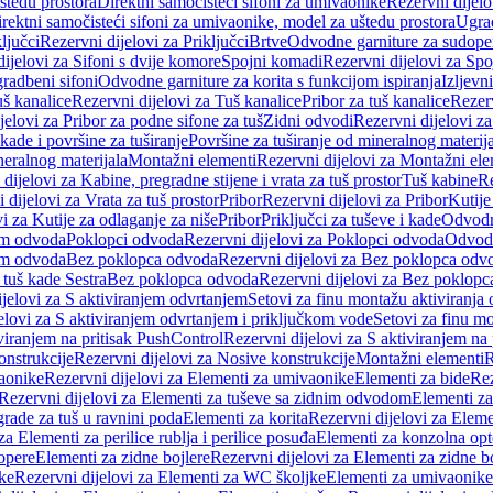
štedu prostora
Direktni samočisteći sifoni za umivaonike
Rezervni dijelo
irektni samočisteći sifoni za umivaonike, model za uštedu prostora
Ugrad
ljučci
Rezervni dijelovi za Priključci
Brtve
Odvodne garniture za sudope
ijelovi za Sifoni s dvije komore
Spojni komadi
Rezervni dijelovi za Sp
radbeni sifoni
Odvodne garniture za korita s funkcijom ispiranja
Izljevni
š kanalice
Rezervni dijelovi za Tuš kanalice
Pribor za tuš kanalice
Rezerv
jelovi za Pribor za podne sifone za tuš
Zidni odvodi
Rezervni dijelovi z
kade i površine za tuširanje
Površine za tuširanje od mineralnog materij
neralnog materijala
Montažni elementi
Rezervni dijelovi za Montažni ele
dijelovi za Kabine, pregradne stijene i vrata za tuš prostor
Tuš kabine
Re
 dijelovi za Vrata za tuš prostor
Pribor
Rezervni dijelovi za Pribor
Kutije
i za Kutije za odlaganje za niše
Pribor
Priključci za tuševe i kade
Odvodne
em odvoda
Poklopci odvoda
Rezervni dijelovi za Poklopci odvoda
Odvodn
em odvoda
Bez poklopca odvoda
Rezervni dijelovi za Bez poklopca odv
 tuš kade Sestra
Bez poklopca odvoda
Rezervni dijelovi za Bez poklop
jelovi za S aktiviranjem odvrtanjem
Setovi za finu montažu aktiviranja
elovi za S aktiviranjem odvrtanjem i priključkom vode
Setovi za finu mo
viranjem na pritisak PushControl
Rezervni dijelovi za S aktiviranjem na
onstrukcije
Rezervni dijelovi za Nosive konstrukcije
Montažni elementi
R
aonike
Rezervni dijelovi za Elementi za umivaonike
Elementi za bide
Rez
Rezervni dijelovi za Elementi za tuševe sa zidnim odvodom
Elementi za
grade za tuš u ravnini poda
Elementi za korita
Rezervni dijelovi za Eleme
za Elementi za perilice rublja i perilice posuđa
Elementi za konzolna opt
opere
Elementi za zidne bojlere
Rezervni dijelovi za Elementi za zidne b
ke
Rezervni dijelovi za Elementi za WC školjke
Elementi za umivaonike