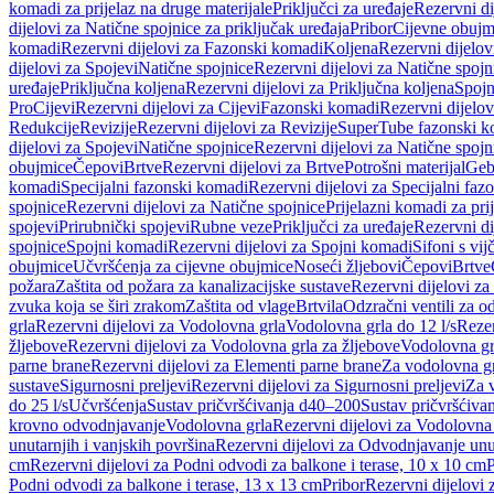
komadi za prijelaz na druge materijale
Priključci za uređaje
Rezervni di
dijelovi za Natične spojnice za priključak uređaja
Pribor
Cijevne obujm
komadi
Rezervni dijelovi za Fazonski komadi
Koljena
Rezervni dijelov
dijelovi za Spojevi
Natične spojnice
Rezervni dijelovi za Natične spojn
uređaje
Priključna koljena
Rezervni dijelovi za Priključna koljena
Spojn
Pro
Cijevi
Rezervni dijelovi za Cijevi
Fazonski komadi
Rezervni dijelo
Redukcije
Revizije
Rezervni dijelovi za Revizije
SuperTube fazonski k
dijelovi za Spojevi
Natične spojnice
Rezervni dijelovi za Natične spojn
obujmice
Čepovi
Brtve
Rezervni dijelovi za Brtve
Potrošni materijal
Geb
komadi
Specijalni fazonski komadi
Rezervni dijelovi za Specijalni fa
spojnice
Rezervni dijelovi za Natične spojnice
Prijelazni komadi za pri
spojevi
Prirubnički spojevi
Rubne veze
Priključci za uređaje
Rezervni di
spojnice
Spojni komadi
Rezervni dijelovi za Spojni komadi
Sifoni s vi
obujmice
Učvršćenja za cijevne obujmice
Noseći žljebovi
Čepovi
Brtve
požara
Zaštita od požara za kanalizacijske sustave
Rezervni dijelovi za
zvuka koja se širi zrakom
Zaštita od vlage
Brtvila
Odzračni ventili za 
grla
Rezervni dijelovi za Vodolovna grla
Vodolovna grla do 12 l/s
Rezer
žljebove
Rezervni dijelovi za Vodolovna grla za žljebove
Vodolovna grl
parne brane
Rezervni dijelovi za Elementi parne brane
Za vodolovna gr
sustave
Sigurnosni preljevi
Rezervni dijelovi za Sigurnosni preljevi
Za v
do 25 l/s
Učvršćenja
Sustav pričvršćivanja d40–200
Sustav pričvršćiv
krovno odvodnjavanje
Vodolovna grla
Rezervni dijelovi za Vodolovna
unutarnjih i vanjskih površina
Rezervni dijelovi za Odvodnjavanje unut
cm
Rezervni dijelovi za Podni odvodi za balkone i terase, 10 x 10 cm
P
Podni odvodi za balkone i terase, 13 x 13 cm
Pribor
Rezervni dijelovi 