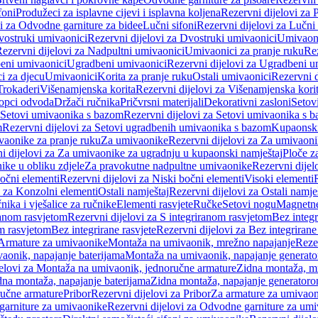
foni
Produžeci za isplavne cijevi i isplavna koljena
Rezervni dijelovi za P
i za Odvodne garniture za bidee
Lučni sifoni
Rezervni dijelovi za Lučni 
ostruki umivaonici
Rezervni dijelovi za Dvostruki umivaonici
Umivaoni
ezervni dijelovi za Nadpultni umivaonici
Umivaonici za pranje ruku
Rez
beni umivaonici
Ugradbeni umivaonici
Rezervni dijelovi za Ugradbeni u
i za djecu
Umivaonici
Korita za pranje ruku
Ostali umivaonici
Rezervni d
Trokaderi
Višenamjenska korita
Rezervni dijelovi za Višenamjenska kori
opci odvoda
Držači ručnika
Pričvrsni materijali
Dekorativni zasloni
Setov
Setovi umivaonika s bazom
Rezervni dijelovi za Setovi umivaonika s 
m
Rezervni dijelovi za Setovi ugradbenih umivaonika s bazom
Kupaonski
vaonike za pranje ruku
Za umivaonike
Rezervni dijelovi za Za umivaon
i dijelovi za Za umivaonike za ugradnju u kupaonski namještaj
Ploče z
ike u obliku zdjele
Za pravokutne nadpultne umivaonike
Rezervni dije
očni elementi
Rezervni dijelovi za Niski bočni elementi
Visoki elementi
i za Konzolni elementi
Ostali namještaj
Rezervni dijelovi za Ostali namje
nika i vješalice za ručnike
Elementi rasvjete
Ručke
Setovi nogu
Magnetne
ranom rasvjetom
Rezervni dijelovi za S integriranom rasvjetom
Bez integr
om rasvjetom
Bez integrirane rasvjete
Rezervni dijelovi za Bez integrirane
 Armature za umivaonike
Montaža na umivaonik, mrežno napajanje
Reze
aonik, napajanje baterijama
Montaža na umivaonik, napajanje generat
jelovi za Montaža na umivaonik, jednoručne armature
Zidna montaža, m
dna montaža, napajanje baterijama
Zidna montaža, napajanje generator
ručne armature
Pribor
Rezervni dijelovi za Pribor
Za armature za umivao
arniture za umivaonike
Rezervni dijelovi za Odvodne garniture za um