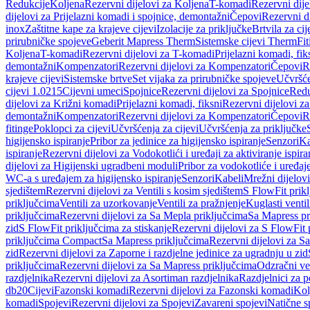
Redukcije
Koljena
Rezervni dijelovi za Koljena
T-komadi
Rezervni dij
dijelovi za Prijelazni komadi i spojnice, demontažni
Čepovi
Rezervni d
inox
Zaštitne kape za krajeve cijevi
Izolacije za priključke
Brtvila za cije
prirubničke spojeve
Geberit Mapress Therm
Sistemske cijevi Therm
Fit
Koljena
T-komadi
Rezervni dijelovi za T-komadi
Prijelazni komadi, fik
demontažni
Kompenzatori
Rezervni dijelovi za Kompenzatori
Čepovi
R
krajeve cijevi
Sistemske brtve
Set vijaka za prirubničke spojeve
Učvršće
cijevi 1.0215
Cijevni umeci
Spojnice
Rezervni dijelovi za Spojnice
Redu
dijelovi za Križni komadi
Prijelazni komadi, fiksni
Rezervni dijelovi za
demontažni
Kompenzatori
Rezervni dijelovi za Kompenzatori
Čepovi
R
fitinge
Poklopci za cijevi
Učvršćenja za cijevi
Učvršćenja za priključke
higijensko ispiranje
Pribor za jedinice za higijensko ispiranje
Senzori
Ka
ispiranje
Rezervni dijelovi za Vodokotlići i uređaji za aktiviranje ispi
dijelovi za Higijenski ugradbeni moduli
Pribor za vodokotliće i uređaj
WC-a s uređajem za higijensko ispiranje
Senzori
Kabeli
Mrežni dijelovi
sjedištem
Rezervni dijelovi za Ventili s kosim sjedištem
S FlowFit prikl
priključcima
Ventili za uzorkovanje
Ventili za pražnjenje
Kuglasti ventil
priključcima
Rezervni dijelovi za Sa Mepla priključcima
Sa Mapress pr
zid
S FlowFit priključcima za stiskanje
Rezervni dijelovi za S FlowFit 
priključcima Compact
Sa Mapress priključcima
Rezervni dijelovi za S
zid
Rezervni dijelovi za Zaporne i razdjelne jedinice za ugradnju u zid
priključcima
Rezervni dijelovi za Sa Mapress priključcima
Odzračni ven
razdjelnika
Rezervni dijelovi za Asortiman razdjelnika
Razdjelnici za p
db20
Cijevi
Fazonski komadi
Rezervni dijelovi za Fazonski komadi
Kol
komadi
Spojevi
Rezervni dijelovi za Spojevi
Zavareni spojevi
Natične s