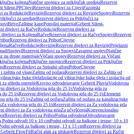
iključna koljena
Natične spojnice za priključak uređaja
Rezervni
it Silent-PP
Cijevi
Rezervni dijelovi za Cijevi
Fazonski
vi za Redukcije
Revizije
Rezervni dijelovi za Revizije
Spojevi
Rezervni
riključci za uređaje
Rezervni dijelovi za Priključci za
povi
Brtve
Zaštitne kape
Potrošni materijal
Geberit Silent-
ni dijelovi za Račve
Redukcije
Rezervni dijelovi za
 dijelovi za Koljena
Račve
Rezervni dijelovi za Račve
Spojevi
Rezervni
ribor
Rezervni dijelovi za Pribor
Cijevne
ljena
Račve
Redukcije
Revizije
Rezervni dijelovi za Revizije
Prijelazni
madi
Spojevi
Rezervni dijelovi za Spojevi
Zavareni spojevi
Natične
az na druge materijale
Vijčani spojevi
Rezervni dijelovi za Vijčani
iključna koljena
Priključne spojnice
Rezervni dijelovi za Priključne
oni
Rezervni dijelovi za Spiralni sifoni
Pribor
Cijevne
i zaštita od vlage
Zaštita od požara
Rezervni dijelovi za Zaštita od
 vibracijske buke tijela
Izolacije od vibracijske buke tijela i izolacija od
i za uštedu energije
Krovno odvodnjavanje Geberit Pluvia
Vodolovna
ni dijelovi za Vodolovna grla do 25 l/s
Vodolovna grla za
 do 25 l/s
Rezervni dijelovi za Vodolovna grla do 25 l/s
Elementi
a grla do 25 l/s
Zaštita od požara
Zaštita od požara za kanalizacijske
s
Za vodolovna grla do 25 l/s
Rezervni dijelovi za Za vodolovna grla
ni dijelovi za Za vodolovna grla
Za učvršćenja
Konvencionalno
bor
Rezervni dijelovi za Pribor
Podna odvodnja
Odvodnjavanje
za Podni odvodi 10 x 10 cm
Podni odvodi za balkone i terase, 10 x 10
Podni odvodi za balkone i terase, 13 x 13 cm
Rezervni dijelovi za
a Geberit FlowFit
Ručni alati za stiskanje
Rezervni dijelovi za Ručni