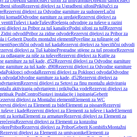
vi za Direktni samočisteći sifoni za umivaonike
Direktni samočisteći
beni sifoni
Rezervni dijelovi za Ugradbeni sifoni
Priključci za
re
Rezervni dijelovi za Odvodne garniture za sudopere
Lučni
ojni komadi
Odvodne garniture za uređaje
Rezervni dijelovi za
 ventili
Tuševi i kade
Tuševi
Rješenja odvodnje za tuševe u razini
ni dijelovi za Pribor za tuš kanalice
Podni sifoni za tuš
Rezervni
a Zidni odvodi
Pribor za zidne odvode
Rezervni dijelovi za Pribor za
ala i Geberit Duofix montažni elementi
Površine za tuširanje od
menti
Specifični odvodi tuš kada
Rezervni dijelovi za Specifični odvodi
zervni dijelovi za Tuš kabine
Pregradne stijene za tuš prostor
Rezervni
 za odlaganje za niše za tuševe
Rezervni dijelovi za Kutije za
 garniture za tuš kade, d52
Rezervni dijelovi za Odvodne garniture
e garniture za tuš kade, d90
Rezervni dijelovi za Odvodne garniture
oda
Poklopci odvoda
Rezervni dijelovi za Poklopci odvoda
Odvodne
ca odvoda
Odvodne garniture za kade, d52
Rezervni dijelovi za
 odvrtanjem
Rezervni dijelovi za Setovi za finu montažu aktiviranja
ntažu aktiviranja odvrtanjem i priključka vode
Rezervni dijelovi za
 pritisak PushControl
Sustavi instalacije i ispiranja
Geberit
ezervni dijelovi za Montažni elementi
Elementi za WC
ervni dijelovi za Elementi za bide
Elementi za pisoare
Rezervni
 tuševe i kade
Rezervni dijelovi za Elementi za tuševe i kade
Elementi
nti za korita
Elementi za armature
Rezervni dijelovi za Elementi za
erećenja
Rezervni dijelovi za Elementi za konzolna
ojlere
Pribor
Rezervni dijelovi za Pribor
Geberit Kombifix
Montažni
Rezervni dijelovi za Elementi za umivaonike
Elementi za