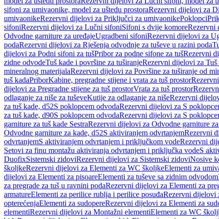
model za uštedu prostora
Rezervni dijelovi za Lučni sifoni, model za u
sifoni za umivaonike, model za uštedu prostora
Rezervni dijelovi za D
umivaonike
Rezervni dijelovi za Priključci za umivaonike
Poklopci
Prik
sifoni
Rezervni dijelovi za Lučni sifoni
Sifoni s dvije komore
Rezervni d
Odvodne garniture za uređaje
Ugradbeni sifoni
Rezervni dijelovi za Ug
poda
Rezervni dijelovi za Rješenja odvodnje za tuševe u razini poda
Tu
dijelovi za Podni sifoni za tuš
Pribor za podne sifone za tuš
Rezervni di
zidne odvode
Tuš kade i površine za tuširanje
Rezervni dijelovi za Tuš 
mineralnog materijala
Rezervni dijelovi za Površine za tuširanje od mi
tuš kada
Pribor
Kabine, pregradne stijene i vrata za tuš prostor
Rezervni 
dijelovi za Pregradne stijene za tuš prostor
Vrata za tuš prostor
Rezervni
odlaganje za niše za tuševe
Kutije za odlaganje za niše
Rezervni dijelov
za tuš kade, d52
S poklopcem odvoda
Rezervni dijelovi za S poklopc
za tuš kade, d90
S poklopcem odvoda
Rezervni dijelovi za S poklopc
garniture za tuš kade Sestra
Rezervni dijelovi za Odvodne garniture za
Odvodne garniture za kade, d52
S aktiviranjem odvrtanjem
Rezervni di
odvrtanjem
S aktiviranjem odvrtanjem i priključkom vode
Rezervni dij
Setovi za finu montažu aktiviranja odvrtanjem i priključka vode
S akti
Duofix
Sistemski zidovi
Rezervni dijelovi za Sistemski zidovi
Nosive k
školjke
Rezervni dijelovi za Elementi za WC školjke
Elementi za umiv
dijelovi za Elementi za pisoare
Elementi za tuševe sa zidnim odvodom
za pregrade za tuš u ravnini poda
Rezervni dijelovi za Elementi za pre
armature
Elementi za perilice rublja i perilice posuđa
Rezervni dijelovi 
opterećenja
Elementi za sudopere
Rezervni dijelovi za Elementi za sud
elementi
Rezervni dijelovi za Montažni elementi
Elementi za WC školj