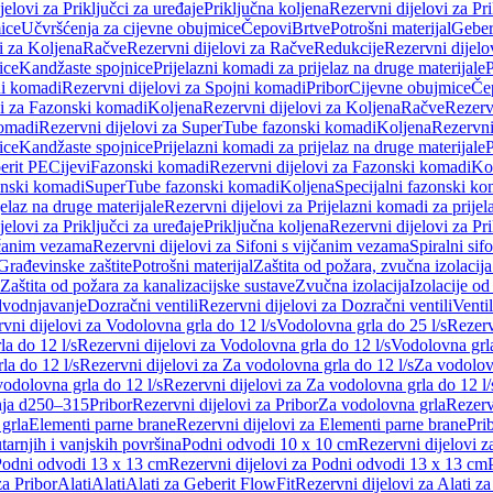
jelovi za Priključci za uređaje
Priključna koljena
Rezervni dijelovi za Pr
ice
Učvršćenja za cijevne obujmice
Čepovi
Brtve
Potrošni materijal
Geber
i za Koljena
Račve
Rezervni dijelovi za Račve
Redukcije
Rezervni dijelo
ice
Kandžaste spojnice
Prijelazni komadi za prijelaz na druge materijale
P
i komadi
Rezervni dijelovi za Spojni komadi
Pribor
Cijevne obujmice
Če
vi za Fazonski komadi
Koljena
Rezervni dijelovi za Koljena
Račve
Rezerv
omadi
Rezervni dijelovi za SuperTube fazonski komadi
Koljena
Rezervni
ice
Kandžaste spojnice
Prijelazni komadi za prijelaz na druge materijale
P
erit PE
Cijevi
Fazonski komadi
Rezervni dijelovi za Fazonski komadi
Ko
zonski komadi
SuperTube fazonski komadi
Koljena
Specijalni fazonski ko
jelaz na druge materijale
Rezervni dijelovi za Prijelazni komadi za prijel
jelovi za Priključci za uređaje
Priključna koljena
Rezervni dijelovi za Pr
jčanim vezama
Rezervni dijelovi za Sifoni s vijčanim vezama
Spiralni sif
Građevinske zaštite
Potrošni materijal
Zaštita od požara, zvučna izolacija 
 Zaštita od požara za kanalizacijske sustave
Zvučna izolacija
Izolacije od
odvodnjavanje
Dozračni ventili
Rezervni dijelovi za Dozračni ventili
Ventil
vni dijelovi za Vodolovna grla do 12 l/s
Vodolovna grla do 25 l/s
Rezerv
a do 12 l/s
Rezervni dijelovi za Vodolovna grla do 12 l/s
Vodolovna grla
la do 12 l/s
Rezervni dijelovi za Za vodolovna grla do 12 l/s
Za vodolovn
odolovna grla do 12 l/s
Rezervni dijelovi za Za vodolovna grla do 12 l/
anja d250–315
Pribor
Rezervni dijelovi za Pribor
Za vodolovna grla
Rezerv
 grla
Elementi parne brane
Rezervni dijelovi za Elementi parne brane
Pri
arnjih i vanjskih površina
Podni odvodi 10 x 10 cm
Rezervni dijelovi 
odni odvodi 13 x 13 cm
Rezervni dijelovi za Podni odvodi 13 x 13 cm
za Pribor
Alati
Alati
Alati za Geberit FlowFit
Rezervni dijelovi za Alati z