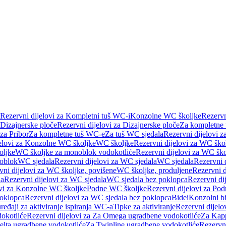
Rezervni dijelovi za Kompletni tuš WC-i
Konzolne WC školjke
Rezervn
Dizajnerske ploče
Rezervni dijelovi za Dizajnerske ploče
Za kompletne
 za Pribor
Za kompletne tuš WC-e
Za tuš WC sjedala
Rezervni dijelovi z
jelovi za Konzolne WC školjke
WC školjke
Rezervni dijelovi za WC ško
oljke
WC školjke za monoblok vodokotliće
Rezervni dijelovi za WC šk
oblok
WC sjedala
Rezervni dijelovi za WC sjedala
WC sjedala
Rezervni 
vni dijelovi za WC školjke, povišene
WC školjke, produljene
Rezervni d
la
Rezervni dijelovi za WC sjedala
WC sjedala bez poklopca
Rezervni di
ovi za Konzolne WC školjke
Podne WC školjke
Rezervni dijelovi za Po
oklopca
Rezervni dijelovi za WC sjedala bez poklopca
Bidei
Konzolni bi
uređaji za aktiviranje ispiranja WC-a
Tipke za aktiviranje
Rezervni dijelov
okotliće
Rezervni dijelovi za Za Omega ugradbene vodokotliće
Za Kapp
Delta ugradbene vodokotliće
Za Twinline ugradbene vodokotliće
Rezervni