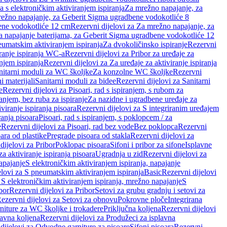
a s elektroničkim aktiviranjem ispiranja
Za mrežno napajanje, za
ežno napajanje, za Geberit Sigma ugradbene vodokotliće 8
ene vodokotliće 12 cm
Rezervni dijelovi za Za mrežno napajanje, za
Za napajanje baterijama, za Geberit Sigma ugradbene vodokotliće 12
neumatskim aktiviranjem ispiranja
Za dvokoličinsko ispiranje
Rezervni
iranje ispiranja WC-a
Rezervni dijelovi za Pribor za uređaje za
njem ispiranja
Rezervni dijelovi za Za uređaje za aktiviranje ispiranja
anitarni moduli za WC školjke
Za konzolne WC školjke
Rezervni
i materijali
Sanitarni moduli za bidee
Rezervni dijelovi za Sanitarni
e
Rezervni dijelovi za Pisoari, rad s ispiranjem, s rubom za
ranjem, bez ruba za ispiranje
Za nazidne i ugradbene uređaje za
viranje ispiranja pisoara
Rezervni dijelovi za S integriranim uređajem
ranja pisoara
Pisoari, rad s ispiranjem, s poklopcem / za
e
Rezervni dijelovi za Pisoari, rad bez vode
Bez poklopca
Rezervni
ara od plastike
Pregrade pisoara od stakla
Rezervni dijelovi za
dijelovi za Pribor
Poklopac pisoara
Sifoni i pribor za sifone
Isplavne
za aktiviranje ispiranja pisoara
Ugradnja u zid
Rezervni dijelovi za
apajanje
S elektroničkim aktiviranjem ispiranja, napajanje
elovi za S pneumatskim aktiviranjem ispiranja
Basic
Rezervni dijelovi
 S elektroničkim aktiviranjem ispiranja, mrežno napajanje
S
bor
Rezervni dijelovi za Pribor
Setovi za grubu gradnju i setovi za
ezervni dijelovi za Setovi za obnovu
Pokrovne ploče
Integrirana
niture za WC školjke i trokadere
Priključna koljena
Rezervni dijelovi
lavna koljena
Rezervni dijelovi za Produžeci za isplavna
dijelovi za Odvodne garniture za pisoare
Sifoni pisoara
Rezervni