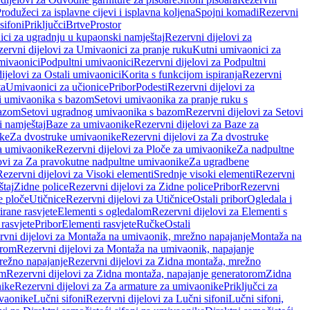
rodužeci za isplavne cijevi i isplavna koljena
Spojni komadi
Rezervni
sifoni
Priključci
Brtve
Prostor
ci za ugradnju u kupaonski namještaj
Rezervni dijelovi za
ervni dijelovi za Umivaonici za pranje ruku
Kutni umivaonici za
mivaonici
Podpultni umivaonici
Rezervni dijelovi za Podpultni
ijelovi za Ostali umivaonici
Korita s funkcijom ispiranja
Rezervni
ta
Umivaonici za učionice
Pribor
Podesti
Rezervni dijelovi za
i umivaonika s bazom
Setovi umivaonika za pranje ruku s
bazom
Setovi ugradnog umivaonika s bazom
Rezervni dijelovi za Setovi
 namještaj
Baze za umivaonike
Rezervni dijelovi za Baze za
ike
Za dvostruke umivaonike
Rezervni dijelovi za Za dvostruke
a umivaonike
Rezervni dijelovi za Ploče za umivaonike
Za nadpultne
lovi za Za pravokutne nadpultne umivaonike
Za ugradbene
Rezervni dijelovi za Visoki elementi
Srednje visoki elementi
Rezervni
štaj
Zidne police
Rezervni dijelovi za Zidne police
Pribor
Rezervni
 ploče
Utičnice
Rezervni dijelovi za Utičnice
Ostali pribor
Ogledala i
irane rasvjete
Elementi s ogledalom
Rezervni dijelovi za Elementi s
 rasvjete
Pribor
Elementi rasvjete
Ručke
Ostali
rvni dijelovi za Montaža na umivaonik, mrežno napajanje
Montaža na
orom
Rezervni dijelovi za Montaža na umivaonik, napajanje
režno napajanje
Rezervni dijelovi za Zidna montaža, mrežno
om
Rezervni dijelovi za Zidna montaža, napajanje generatorom
Zidna
nike
Rezervni dijelovi za Za armature za umivaonike
Priključci za
ivaonike
Lučni sifoni
Rezervni dijelovi za Lučni sifoni
Lučni sifoni,