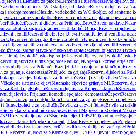
 dijelovi za Elementi za pisoare
Elementi za tuševe
Rezervni dijelovi za
Nazidni vodokotlići za WC školjke, od plastike
Rezervni dijelovi za Na
ka i srednja montaža
Nazidni vodokotlići za WC školjke, od sanitarne 
cijevi za nazidne vodokotliće
Rezervni dijelovi za Isplavne cijevi za na
ibor
Priključci
Rezervni dijelovi za Priključci
Brtve
Brtveni naglavci
Nazuvi
eni vodokotlići Sigma
Ugradbeni vodokotlići Omega
Rezervni dijelovi 
Uljevni ventili
Rezervni dijelovi za Uljevni ventili
Uljevni ventili za naz
 za Uljevni ventili za ugradbene vodokotliće
Uljevni ventili za keramič
i za Uljevni ventili za univerzalne vodokotlice
Izljevni ventili
Rezervni di
količinsko ispiranje
Dvokoličinsko ispiranje
Rezervni dijelovi za Dvokol
o ispiranje
Dvokoličinsko ispiranje
Rezervni dijelovi za Dvokoličinsko i
zervni dijelovi za Fitinzi
Spojnice
Redukcije
Koljena
T-komadi
Prijelazni
ezervni dijelovi za Priključci
Razdjelnici s navojnim priključkom
Rezerv
vi za grijanje, demontažni
Priključci za grijanje
Rezervni dijelovi za Prikl
Poklopci za cijevi
Poklopac za fitinge
Učvršćenja za cijevi
Učvršćenja za
 Višeslojne sistemske cijevi
Sistemske cijevi za grijanje ML
Rezervni dij
ovi za Redukcije
Koljena
Rezervni dijelovi za Koljena
T-komadi
Rezervni
vni dijelovi za Prijelazni komadi i spojnice, demontažni
Čepovi
Rezervn
djelnici s navojnim priključkom
T-komadi za grijanje
Rezervni dijelovi 
i i fitinge
Izolacije za priključke
Brtvila za cijevi i fitinge
Brtvila za prikl
ve
Set vijaka za prirubničke spojeve
Geberit Mapress inox
Geberit Mapres
.4521
Rezervni dijelovi za Sistemske cijevi 1.4521
Cijevni umeci
Spojnic
elovi za T-komadi
Prijelazni komadi, fiksni
Rezervni dijelovi za Prijelazn
ervni dijelovi za Kompenzatori
Čepovi
Rezervni dijelovi za Čepovi
Prikl
.4401
Rezervni dijelovi za Sistemske cijevi 1.4401
Cijevni umeci
Spojnic