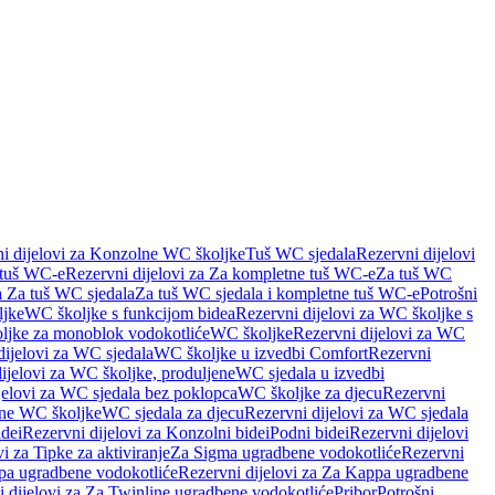
i dijelovi za Konzolne WC školjke
Tuš WC sjedala
Rezervni dijelovi
 tuš WC-e
Rezervni dijelovi za Za kompletne tuš WC-e
Za tuš WC
a Za tuš WC sjedala
Za tuš WC sjedala i kompletne tuš WC-e
Potrošni
ljke
WC školjke s funkcijom bidea
Rezervni dijelovi za WC školjke s
oljke za monoblok vodokotliće
WC školjke
Rezervni dijelovi za WC
dijelovi za WC sjedala
WC školjke u izvedbi Comfort
Rezervni
ijelovi za WC školjke, produljene
WC sjedala u izvedbi
jelovi za WC sjedala bez poklopca
WC školjke za djecu
Rezervni
dne WC školjke
WC sjedala za djecu
Rezervni dijelovi za WC sjedala
dei
Rezervni dijelovi za Konzolni bidei
Podni bidei
Rezervni dijelovi
i za Tipke za aktiviranje
Za Sigma ugradbene vodokotliće
Rezervni
a ugradbene vodokotliće
Rezervni dijelovi za Za Kappa ugradbene
 dijelovi za Za Twinline ugradbene vodokotliće
Pribor
Potrošni