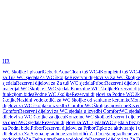
HR
WC školjke i pisoari
Geberit AquaClean tuš WC-i
Kompletni tuš WC-i
za Tuš WC sjedala
Za WC školjke
Rezervni dijelovi za Za WC školjke
sjedala
Rezervni dijelovi za Za tuš WC sjedala
Pribor
Rezervni dijelovi
materijali
WC školjke i WC sjedala
Konzolne WC školjke
Rezervni di
funkcijom bidea
Podne WC školjke
Rezervni dijelovi za Podne WC šk
školjke
Nazidni vodokotlići za WC školjke od sanitarne keramike
Mon
dijelovi za WC školjke u izvedbi Comfort
WC školjke, povišene
Rezer
Comfort
Rezervni dijelovi za WC sjedala u izvedbi Comfort
WC sjeda
dijelovi za WC školjke za djecu
Konzolne WC školjke
Rezervni dijel
za djecu
WC sjedala
Rezervni dijelovi za WC sjedala
WC sjedala bez p
za Podni bidei
Pribor
Rezervni dijelovi za Pribor
Tipke za aktiviranje i 
dijelovi za Za Sigma ugradbene vodokotliće
Za Omega ugradbene vod
vodokotliće
Za Delta ugradbene vodokotliće
Rezervni dijelovi za Za 