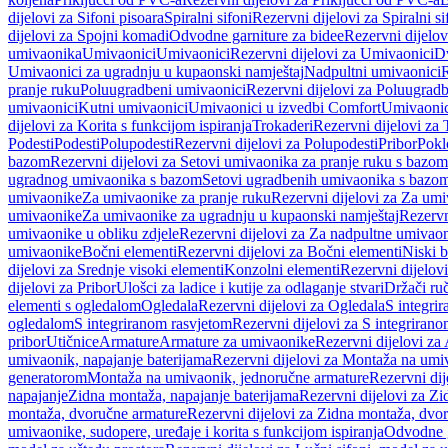
dijelovi za Sifoni pisoara
Spiralni sifoni
Rezervni dijelovi za Spiralni si
dijelovi za Spojni komadi
Odvodne garniture za bidee
Rezervni dijelov
umivaonika
Umivaonici
Umivaonici
Rezervni dijelovi za Umivaonici
Dv
Umivaonici za ugradnju u kupaonski namještaj
Nadpultni umivaonici
R
pranje ruku
Poluugradbeni umivaonici
Rezervni dijelovi za Poluugrad
umivaonici
Kutni umivaonici
Umivaonici u izvedbi Comfort
Umivaonic
dijelovi za Korita s funkcijom ispiranja
Trokaderi
Rezervni dijelovi za 
Podesti
Podesti
Polupodesti
Rezervni dijelovi za Polupodesti
Pribor
Pokl
bazom
Rezervni dijelovi za Setovi umivaonika za pranje ruku s bazom
ugradnog umivaonika s bazom
Setovi ugradbenih umivaonika s bazo
umivaonike
Za umivaonike za pranje ruku
Rezervni dijelovi za Za umi
umivaonike
Za umivaonike za ugradnju u kupaonski namještaj
Rezervn
umivaonike u obliku zdjele
Rezervni dijelovi za Za nadpultne umivaon
umivaonike
Bočni elementi
Rezervni dijelovi za Bočni elementi
Niski b
dijelovi za Srednje visoki elementi
Konzolni elementi
Rezervni dijelov
dijelovi za Pribor
Ulošci za ladice i kutije za odlaganje stvari
Držači ruč
elementi s ogledalom
Ogledala
Rezervni dijelovi za Ogledala
S integri
ogledalom
S integriranom rasvjetom
Rezervni dijelovi za S integriran
pribor
Utičnice
Armature
Armature za umivaonike
Rezervni dijelovi za
umivaonik, napajanje baterijama
Rezervni dijelovi za Montaža na umiv
generatorom
Montaža na umivaonik, jednoručne armature
Rezervni di
napajanje
Zidna montaža, napajanje baterijama
Rezervni dijelovi za Zi
montaža, dvoručne armature
Rezervni dijelovi za Zidna montaža, dvo
umivaonike, sudopere, uređaje i korita s funkcijom ispiranja
Odvodne g