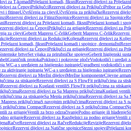
elovi za T-komadi
Prijelazni komadi, fiksni
Rezervni dijelovi za Prijelazn
ijelovi za Čepovi
Priključci
Rezervni dijelovi za Priključci
Pribor za Gebe
vi i fitinge
Učvršćenja za cijevi
Učvršćenja za priključke
Rezervni dijelo
inzi
Rezervni dijelovi za Fitinzi
Spojnice
Rezervni dijelovi za Spojnice
Re
sni
Rezervni dijelovi za Prijelazni komadi, fiksni
Prijelazni komadi i spo
ezervni dijelovi za Čepovi
Priključci za grijanje
Rezervni dijelovi za Prik
nja za cijevi
Geberit Mapress C-čelik
Geberit Mapress C-čelik
Rezervni 
kcije
Rezervni dijelovi za Redukcije
Koljena
Rezervni dijelovi za Kolje
 Prijelazni komadi, fiksni
Prijelazni komadi i spojnice, demontažni
Rezerv
ezervni dijelovi za Čepovi
Priključci za grijanje
Rezervni dijelovi za Prik
Sistemske brtve
Set vijaka za prirubničke spojeve
Geberit higijenski sust
beli
Graničnik protoka
Poklopci i pokrovne ploče
Vodokotlići i uređaji 
ranja WC-a s uređajem za higijensko ispiranje
Ugradbeni vodokotlići s ure
e za aktiviranje ispiranja WC-a s uređajem za higijensko ispiranje
Rezervn
Rezervni dijelovi za Mrežni dijelovi
Mrežne komponente
Cijevne armat
jučcima za stiskanje
Rezervni dijelovi za S FlowFit priključcima za stis
i
Rezervni dijelovi za Kuglasti ventili
S FlowFit priključcima za stiskanj
iključcima
Rezervni dijelovi za Sa Mapress priključcima
Kuglasti ventil
priključcima za stiskanje
Sa Mepla priključcima
Rezervni dijelovi za Sa
a Mapress priključcima
S navojnim priključcima
Rezervni dijelovi za S n
S priključcima Compact
Rezervni dijelovi za S priključcima Compact
Ne
tili za grijanje
Ventili za brzo odzračivanje
Podno grijanje ili hlađenje
Si
odno grijanje
Rezervni dijelovi za Razdjelnici za podno grijanje
Ventili 
jena
Račve
Rezervni dijelovi za Račve
Redukcije
Revizije
Rezervni dijelo
pojnice
Rezervni dijelovi za Natične spojnice
Stezni spojevi
Prijelazni ko