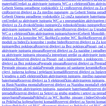
materijali
Uređaji za aktiviranje ispiranja WC-a s elektroničkim aktivir
Geberit Sigma ugradbene vodokotliće 12 cm
Rezervni dijelovi za Za
cm
Rezervni dijelovi za Za mrežno napajanje, za Geberit Sigma ugra
Geberit Omega ugradbene vodokotliće 12 cm
Za napajanje baterijam
cm
Uređaji za aktiviranje ispiranja WC-a s pneumatskim aktiviranjem i
dijelovi za Za dvokoličinsko ispiranje
Za jednokoličinsko ispiranje
Reze
aktiviranje ispiranja WC-a
Ugradni setovi
Rezervni dijelovi za Ugradni
WC-a s elektroničkim aktiviranjem ispiranja
Spojevi
Geberit Monolith 
dijelovi za Za konzolne WC školjke
Za podne WC školjke
Rezervni di
moduli za bidee
Za konzolne i podne bidee
Rezervni dijelovi za Za ko
ispiranje
Bez poklopca
Rezervni dijelovi za Bez poklopca
Pisoari, rad 
aktiviranje ispiranja pisoara
Rezervni dijelovi za Za nazidne i ugradbene
za aktiviranje ispiranja pisoara
Za integrirani uređaj za aktiviranje ispi
poklopac
Rezervni dijelovi za Pisoari, rad s ispiranjem, s poklopcem /
dijelovi za Bez poklopca
Pregrade pisoara
Rezervni dijelovi za Pregrad
Pregrade pisoara od stakla
Pregrade pisoara od sanitarne keramike
Reze
cijevi, isplavna koljena i prijelazni komadi
Rezervni dijelovi za Isplavn
Ugradnja u zid
S elektroničkim aktiviranjem ispiranja, mrežno napajan
baterijama
Rezervni dijelovi za S elektroničkim aktiviranjem ispiranja,
za Basic
Nazidna montaža
Rezervni dijelovi za Nazidna montaža
S ele
elektroničkim aktiviranjem ispiranja, napajanje baterijama
Rezervni dij
preradu
Rezervni dijelovi za Setovi za grubu gradnju i setovi za prera
upravljanja
Pomagala
Priključci za WC školjke, pisoare i bidee
Odvodne
za Priključna koljena
Spojni komadi
Rezervni dijelovi za Spojni komad
koljena
Priključci od PVC-a
Rezervni dijelovi za Priključci od PVC-a
B