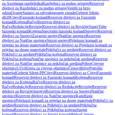
za Asortiman razdjelnika
Razdjelnici za podno grijanje
Rezervni
dijelovi za Razdjelnici za podno grijanje
Ventili za brzo
odzračivanje
Sustavi za odvodnjavanje zgrade
Geberit Silent-
db20
Cijevi
Fazonski komadi
Rezervni dijelovi za Fazonski
komadi
Koljena
Račve
Rezervni dijelovi za
Račve
Redukcije
Revizije
Rezervni dijelovi za Revizije
SuperTube
fazonski komadi
Koljena
Specijalni fazonski komadi
Spojevi
Rezervni
dijelovi za Spojevi
Zavareni spojevi
Natične spojnice
Rezervni
dijelovi za Natične spojnice
Stezni spojevi
Prijelazni komadi za
prijelaz na druge materijale
Rezervni dijelovi za Prijelazni komadi za
prijelaz na druge materijale
Priključci za uređaje
Rezervni dijelovi za
Priključci za uređaje
Priključna koljena
Rezervni dijelovi za
Priključna koljena
Natične spojnice za priključak uređaja
Rezervni
dijelovi za Natične spojnice za priključak uređaja
Pribor
Cijevne
obujmice
Učvršćenja za cijevne obujmice
Čepovi
Brtve
Potrošni
materijal
Geberit Silent-PP
Cijevi
Rezervni dijelovi za Cijevi
Fazonski
komadi
Rezervni dijelovi za Fazonski komadi
Koljena
Rezervni
dijelovi za Koljena
Račve
Rezervni dijelovi za
Račve
Redukcije
Rezervni dijelovi za Redukcije
Revizije
Rezervni
dijelovi za Revizije
Spojevi
Rezervni dijelovi za Spojevi
Natične
spojnice
Rezervni dijelovi za Natične spojnice
Kandžaste
spojnice
Prijelazni komadi za prijelaz na druge materijale
Priključci za
uređaje
Rezervni dijelovi za Priključci za uređaje
Priključna
koljena
Rezervni dijelovi za Priključna koljena
Spojni
komadi
Rezervni dijelovi za Spojni komadi
Pribor
Cijevne