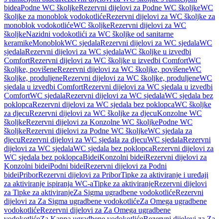
bidea
Podne WC školjke
Rezervni dijelovi za Podne WC školjke
WC
školjke za monoblok vodokotliće
Rezervni dijelovi za WC školjke za
monoblok vodokotliće
WC školjke
Rezervni dijelovi za WC
školjke
Nazidni vodokotlići za WC školjke od sanitarne
keramike
Monoblok
WC sjedala
Rezervni dijelovi za WC sjedala
WC
sjedala
Rezervni dijelovi za WC sjedala
WC školjke u izvedbi
Comfort
Rezervni dijelovi za WC školjke u izvedbi Comfort
WC
školjke, povišene
Rezervni dijelovi za WC školjke, povišene
WC
školjke, produljene
Rezervni dijelovi za WC školjke, produljene
WC
sjedala u izvedbi Comfort
Rezervni dijelovi za WC sjedala u izvedbi
Comfort
WC sjedala
Rezervni dijelovi za WC sjedala
WC sjedala bez
poklopca
Rezervni dijelovi za WC sjedala bez poklopca
WC školjke
za djecu
Rezervni dijelovi za WC školjke za djecu
Konzolne WC
školjke
Rezervni dijelovi za Konzolne WC školjke
Podne WC
školjke
Rezervni dijelovi za Podne WC školjke
WC sjedala za
djecu
Rezervni dijelovi za WC sjedala za djecu
WC sjedala
Rezervni
dijelovi za WC sjedala
WC sjedala bez poklopca
Rezervni dijelovi za
WC sjedala bez poklopca
Bidei
Konzolni bidei
Rezervni dijelovi za
Konzolni bidei
Podni bidei
Rezervni dijelovi za Podni
bidei
Pribor
Rezervni dijelovi za Pribor
Tipke za aktiviranje i uređaji
za aktiviranje ispiranja WC-a
Tipke za aktiviranje
Rezervni dijelovi
za Tipke za aktiviranje
Za Sigma ugradbene vodokotliće
Rezervni
dijelovi za Za Sigma ugradbene vodokotliće
Za Omega ugradbene
vodokotliće
Rezervni dijelovi za Za Omega ugradbene
vodokotliće
Za Kappa ugradbene vodokotliće
Rezervni dijelovi za Za