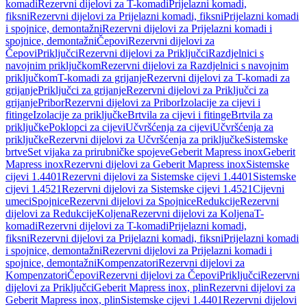
komadi
Rezervni dijelovi za T-komadi
Prijelazni komadi,
fiksni
Rezervni dijelovi za Prijelazni komadi, fiksni
Prijelazni komadi
i spojnice, demontažni
Rezervni dijelovi za Prijelazni komadi i
spojnice, demontažni
Čepovi
Rezervni dijelovi za
Čepovi
Priključci
Rezervni dijelovi za Priključci
Razdjelnici s
navojnim priključkom
Rezervni dijelovi za Razdjelnici s navojnim
priključkom
T-komadi za grijanje
Rezervni dijelovi za T-komadi za
grijanje
Priključci za grijanje
Rezervni dijelovi za Priključci za
grijanje
Pribor
Rezervni dijelovi za Pribor
Izolacije za cijevi i
fitinge
Izolacije za priključke
Brtvila za cijevi i fitinge
Brtvila za
priključke
Poklopci za cijevi
Učvršćenja za cijevi
Učvršćenja za
priključke
Rezervni dijelovi za Učvršćenja za priključke
Sistemske
brtve
Set vijaka za prirubničke spojeve
Geberit Mapress inox
Geberit
Mapress inox
Rezervni dijelovi za Geberit Mapress inox
Sistemske
cijevi 1.4401
Rezervni dijelovi za Sistemske cijevi 1.4401
Sistemske
cijevi 1.4521
Rezervni dijelovi za Sistemske cijevi 1.4521
Cijevni
umeci
Spojnice
Rezervni dijelovi za Spojnice
Redukcije
Rezervni
dijelovi za Redukcije
Koljena
Rezervni dijelovi za Koljena
T-
komadi
Rezervni dijelovi za T-komadi
Prijelazni komadi,
fiksni
Rezervni dijelovi za Prijelazni komadi, fiksni
Prijelazni komadi
i spojnice, demontažni
Rezervni dijelovi za Prijelazni komadi i
spojnice, demontažni
Kompenzatori
Rezervni dijelovi za
Kompenzatori
Čepovi
Rezervni dijelovi za Čepovi
Priključci
Rezervni
dijelovi za Priključci
Geberit Mapress inox, plin
Rezervni dijelovi za
Geberit Mapress inox, plin
Sistemske cijevi 1.4401
Rezervni dijelovi