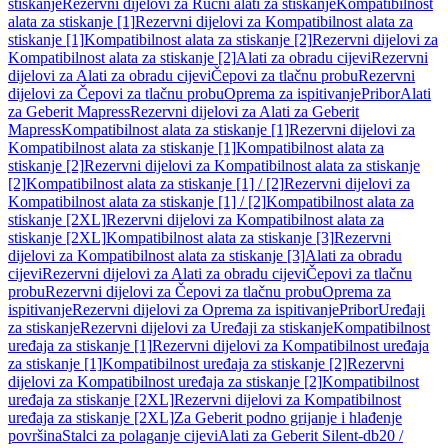
stiskanje
Rezervni dijelovi za Ručni alati za stiskanje
Kompatibilnost
alata za stiskanje [1]
Rezervni dijelovi za Kompatibilnost alata za
stiskanje [1]
Kompatibilnost alata za stiskanje [2]
Rezervni dijelovi za
Kompatibilnost alata za stiskanje [2]
Alati za obradu cijevi
Rezervni
dijelovi za Alati za obradu cijevi
Čepovi za tlačnu probu
Rezervni
dijelovi za Čepovi za tlačnu probu
Oprema za ispitivanje
Pribor
Alati
za Geberit Mapress
Rezervni dijelovi za Alati za Geberit
Mapress
Kompatibilnost alata za stiskanje [1]
Rezervni dijelovi za
Kompatibilnost alata za stiskanje [1]
Kompatibilnost alata za
stiskanje [2]
Rezervni dijelovi za Kompatibilnost alata za stiskanje
[2]
Kompatibilnost alata za stiskanje [1] / [2]
Rezervni dijelovi za
Kompatibilnost alata za stiskanje [1] / [2]
Kompatibilnost alata za
stiskanje [2XL]
Rezervni dijelovi za Kompatibilnost alata za
stiskanje [2XL]
Kompatibilnost alata za stiskanje [3]
Rezervni
dijelovi za Kompatibilnost alata za stiskanje [3]
Alati za obradu
cijevi
Rezervni dijelovi za Alati za obradu cijevi
Čepovi za tlačnu
probu
Rezervni dijelovi za Čepovi za tlačnu probu
Oprema za
ispitivanje
Rezervni dijelovi za Oprema za ispitivanje
Pribor
Uređaji
za stiskanje
Rezervni dijelovi za Uređaji za stiskanje
Kompatibilnost
uređaja za stiskanje [1]
Rezervni dijelovi za Kompatibilnost uređaja
za stiskanje [1]
Kompatibilnost uređaja za stiskanje [2]
Rezervni
dijelovi za Kompatibilnost uređaja za stiskanje [2]
Kompatibilnost
uređaja za stiskanje [2XL]
Rezervni dijelovi za Kompatibilnost
uređaja za stiskanje [2XL]
Za Geberit podno grijanje i hlađenje
površina
Stalci za polaganje cijevi
Alati za Geberit Silent-db20 /