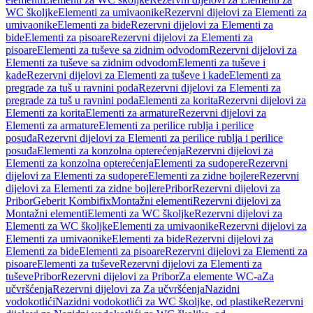
WC školjke
Elementi za umivaonike
Rezervni dijelovi za Elementi za
umivaonike
Elementi za bide
Rezervni dijelovi za Elementi za
bide
Elementi za pisoare
Rezervni dijelovi za Elementi za
pisoare
Elementi za tuševe sa zidnim odvodom
Rezervni dijelovi za
Elementi za tuševe sa zidnim odvodom
Elementi za tuševe i
kade
Rezervni dijelovi za Elementi za tuševe i kade
Elementi za
pregrade za tuš u ravnini poda
Rezervni dijelovi za Elementi za
pregrade za tuš u ravnini poda
Elementi za korita
Rezervni dijelovi za
Elementi za korita
Elementi za armature
Rezervni dijelovi za
Elementi za armature
Elementi za perilice rublja i perilice
posuđa
Rezervni dijelovi za Elementi za perilice rublja i perilice
posuđa
Elementi za konzolna opterećenja
Rezervni dijelovi za
Elementi za konzolna opterećenja
Elementi za sudopere
Rezervni
dijelovi za Elementi za sudopere
Elementi za zidne bojlere
Rezervni
dijelovi za Elementi za zidne bojlere
Pribor
Rezervni dijelovi za
Pribor
Geberit Kombifix
Montažni elementi
Rezervni dijelovi za
Montažni elementi
Elementi za WC školjke
Rezervni dijelovi za
Elementi za WC školjke
Elementi za umivaonike
Rezervni dijelovi za
Elementi za umivaonike
Elementi za bide
Rezervni dijelovi za
Elementi za bide
Elementi za pisoare
Rezervni dijelovi za Elementi za
pisoare
Elementi za tuševe
Rezervni dijelovi za Elementi za
tuševe
Pribor
Rezervni dijelovi za Pribor
Za elemente WC-a
Za
učvršćenja
Rezervni dijelovi za Za učvršćenja
Nazidni
vodokotlići
Nazidni vodokotlići za WC školjke, od plastike
Rezervni