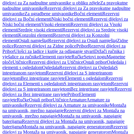
dijelovi za Za nadpultne umivaonike u obliku zdjele
Za pravokutne
nadpultne umivaonike
Rezervni dijelovi za Za pravokutne nadpultne
umivaonike
Za ugradbene umivaonike
Bočni elementi
Rezervni
dijelovi za Bočni elementi
Niski bočni elementi
Rezervni dijelovi za
Niski bočni elementi
Visoki elementi
Rezervni dijelovi za Visoki
elementi
Srednje visoki elementi
Rezervni dijelovi za Srednje visoki
elementi
Konzolni elementi
Rezervni dijelovi za Konzolni
elementi
Ostali namještaj
Rezervni dijelovi za Ostali namještaj
Zidne
police
Rezervni dijelovi za Zidne police
Pribor
Rezervni dijelovi za
Pribor
Ulošci za ladice i kutije za odlaganje stvari
Držači ručnika i
vješalice za ručnike
Elementi rasvjete
Ručke
Setovi nogu
Magnetne
ploče
Utičnice
Rezervni dijelovi za Utičnice
Ostali pribor
Ogledala i
elementi s ogledalom
Ogledala
Rezervni dijelovi za Ogledala
S
integriranom rasvjetom
Rezervni dijelovi za S integriranom
rasvjetom
Bez integrirane rasvjete
Elementi s ogledalom
Rezervni
dijelovi za Elementi s ogledalom
S integriranom rasvjetom
Rezervni
dijelovi za S integriranom rasvjetom
Bez integrirane rasvjete
Rezervni
dijelovi za Bez integrirane rasvjete
Pribor
Elementi
rasvjete
Ručke
Ostali pribor
Utičnice
Armature
Armature za
umivaonike
Rezervni dijelovi za Armature za umivaonike
Montaža
na umivaonik, mrežno napajanje
Rezervni dijelovi za Montaža na
umivaonik, mrežno napajanje
Montaža na umivaonik, napajanje
baterijama
Rezervni dijelovi za Montaža na umivaonik, napajanje
baterijama
Montaža na umivaonik, napajanje generatorom
Rezervni
dijelovi za Montaža na umivaonik, napajanje generatorom
Montaža