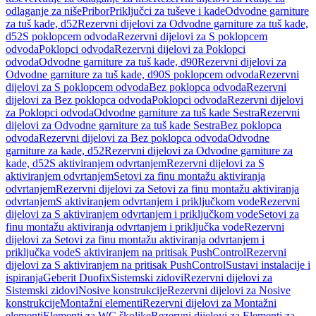
odlaganje za niše
Pribor
Priključci za tuševe i kade
Odvodne garniture
za tuš kade, d52
Rezervni dijelovi za Odvodne garniture za tuš kade,
d52
S poklopcem odvoda
Rezervni dijelovi za S poklopcem
odvoda
Poklopci odvoda
Rezervni dijelovi za Poklopci
odvoda
Odvodne garniture za tuš kade, d90
Rezervni dijelovi za
Odvodne garniture za tuš kade, d90
S poklopcem odvoda
Rezervni
dijelovi za S poklopcem odvoda
Bez poklopca odvoda
Rezervni
dijelovi za Bez poklopca odvoda
Poklopci odvoda
Rezervni dijelovi
za Poklopci odvoda
Odvodne garniture za tuš kade Sestra
Rezervni
dijelovi za Odvodne garniture za tuš kade Sestra
Bez poklopca
odvoda
Rezervni dijelovi za Bez poklopca odvoda
Odvodne
garniture za kade, d52
Rezervni dijelovi za Odvodne garniture za
kade, d52
S aktiviranjem odvrtanjem
Rezervni dijelovi za S
aktiviranjem odvrtanjem
Setovi za finu montažu aktiviranja
odvrtanjem
Rezervni dijelovi za Setovi za finu montažu aktiviranja
odvrtanjem
S aktiviranjem odvrtanjem i priključkom vode
Rezervni
dijelovi za S aktiviranjem odvrtanjem i priključkom vode
Setovi za
finu montažu aktiviranja odvrtanjem i priključka vode
Rezervni
dijelovi za Setovi za finu montažu aktiviranja odvrtanjem i
priključka vode
S aktiviranjem na pritisak PushControl
Rezervni
dijelovi za S aktiviranjem na pritisak PushControl
Sustavi instalacije i
ispiranja
Geberit Duofix
Sistemski zidovi
Rezervni dijelovi za
Sistemski zidovi
Nosive konstrukcije
Rezervni dijelovi za Nosive
konstrukcije
Montažni elementi
Rezervni dijelovi za Montažni
elementi
Elementi za WC školjke
Rezervni dijelovi za Elementi za