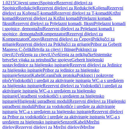
1.0215
Cijevni umeci
Spojnice
Rezervni dijelovi za
Spojnice
Redukcije
Rezervni dijelovi za Redukcije
Koljena
Rezervni
dijelovi za Koljena
T-komadi
Rezervni dijelovi za T-komadi
Križni
komadi
Rezervni dijelovi za Križni komadi
Prijelazni komadi,
fiksni
Rezervni dijelovi za Prijelazni komadi, fiksni
Prijelazni komadi
i spojnice, demontažni
Rezervni dijelovi za Prijelazni komadi i
spojnice, demontažni
Kompenzatori
Rezervni dijelovi za
Kompenzatori
Čepovi
Rezervni dijelovi za Čepovi
Priključci za
grijanje
Rezervni dijelovi za Priključci za grijanje
Pribor za Geberit
Mapress C-čelik
Brtvila za cijevi i fitinge
Poklopci za
cijevi
Učvršćenja za cijevi
Učvršćenja za priključke
Sistemske
brtve
Set vijaka za prirubničke spojeve
Geberit higijenski
sustav
Jedinice za higijensko ispiranje
Rezervni dijelovi za Jedinice
za higijensko ispiranje
Pribor za jedinice za higijensko
ispiranje
Senzori
Kabeli
Graničnik protoka
Poklopci i pokrovne
ploče
Vodokotlići i uređaji za aktiviranje ispiranja WC-a s uređajem
za higijensko ispiranje
Rezervni dijelovi za Vodokotlići i uređaji za
aktiviranje ispiranja WC-a s uređajem za higijensko
ispiranje
Ugradbeni vodokotlići s uređajem za higijensko
ispiranje
Higijenski ugradbeni moduli
Rezervni dijelovi za Higijenski
ugradbeni moduli
Pribor za vodokotliće i uređaje za aktiviranje
ispiranja WC-a s uređajem za higijensko ispiranje
Rezervni dijelovi
za Pribor za vodokotliće i uređaje za aktiviranje ispiranja WC-a s
uređajem za higijensko ispiranje
Senzori
Kabeli
Mrežni
dijelovi
Rezervni dijelovi za Mrežni dijelovi
Mrežne