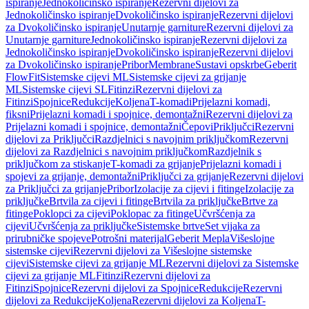
ispiranje
Jednokoličinsko ispiranje
Rezervni dijelovi za
Jednokoličinsko ispiranje
Dvokoličinsko ispiranje
Rezervni dijelovi
za Dvokoličinsko ispiranje
Unutarnje garniture
Rezervni dijelovi za
Unutarnje garniture
Jednokoličinsko ispiranje
Rezervni dijelovi za
Jednokoličinsko ispiranje
Dvokoličinsko ispiranje
Rezervni dijelovi
za Dvokoličinsko ispiranje
Pribor
Membrane
Sustavi opskrbe
Geberit
FlowFit
Sistemske cijevi ML
Sistemske cijevi za grijanje
ML
Sistemske cijevi SL
Fitinzi
Rezervni dijelovi za
Fitinzi
Spojnice
Redukcije
Koljena
T-komadi
Prijelazni komadi,
fiksni
Prijelazni komadi i spojnice, demontažni
Rezervni dijelovi za
Prijelazni komadi i spojnice, demontažni
Čepovi
Priključci
Rezervni
dijelovi za Priključci
Razdjelnici s navojnim priključkom
Rezervni
dijelovi za Razdjelnici s navojnim priključkom
Razdjelnik s
priključkom za stiskanje
T-komadi za grijanje
Prijelazni komadi i
spojevi za grijanje, demontažni
Priključci za grijanje
Rezervni dijelovi
za Priključci za grijanje
Pribor
Izolacije za cijevi i fitinge
Izolacije za
priključke
Brtvila za cijevi i fitinge
Brtvila za priključke
Brtve za
fitinge
Poklopci za cijevi
Poklopac za fitinge
Učvršćenja za
cijevi
Učvršćenja za priključke
Sistemske brtve
Set vijaka za
prirubničke spojeve
Potrošni materijal
Geberit Mepla
Višeslojne
sistemske cijevi
Rezervni dijelovi za Višeslojne sistemske
cijevi
Sistemske cijevi za grijanje ML
Rezervni dijelovi za Sistemske
cijevi za grijanje ML
Fitinzi
Rezervni dijelovi za
Fitinzi
Spojnice
Rezervni dijelovi za Spojnice
Redukcije
Rezervni
dijelovi za Redukcije
Koljena
Rezervni dijelovi za Koljena
T-