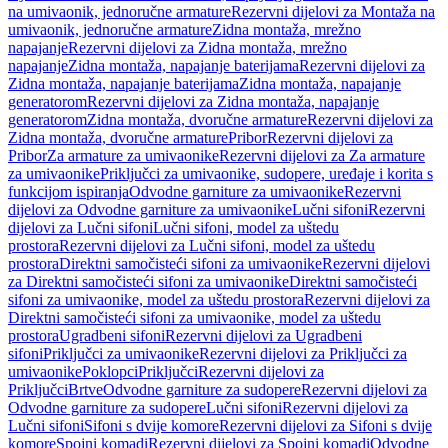
na umivaonik, jednoručne armature
Rezervni dijelovi za Montaža na
umivaonik, jednoručne armature
Zidna montaža, mrežno
napajanje
Rezervni dijelovi za Zidna montaža, mrežno
napajanje
Zidna montaža, napajanje baterijama
Rezervni dijelovi za
Zidna montaža, napajanje baterijama
Zidna montaža, napajanje
generatorom
Rezervni dijelovi za Zidna montaža, napajanje
generatorom
Zidna montaža, dvoručne armature
Rezervni dijelovi za
Zidna montaža, dvoručne armature
Pribor
Rezervni dijelovi za
Pribor
Za armature za umivaonike
Rezervni dijelovi za Za armature
za umivaonike
Priključci za umivaonike, sudopere, uređaje i korita s
funkcijom ispiranja
Odvodne garniture za umivaonike
Rezervni
dijelovi za Odvodne garniture za umivaonike
Lučni sifoni
Rezervni
dijelovi za Lučni sifoni
Lučni sifoni, model za uštedu
prostora
Rezervni dijelovi za Lučni sifoni, model za uštedu
prostora
Direktni samočisteći sifoni za umivaonike
Rezervni dijelovi
za Direktni samočisteći sifoni za umivaonike
Direktni samočisteći
sifoni za umivaonike, model za uštedu prostora
Rezervni dijelovi za
Direktni samočisteći sifoni za umivaonike, model za uštedu
prostora
Ugradbeni sifoni
Rezervni dijelovi za Ugradbeni
sifoni
Priključci za umivaonike
Rezervni dijelovi za Priključci za
umivaonike
Poklopci
Priključci
Rezervni dijelovi za
Priključci
Brtve
Odvodne garniture za sudopere
Rezervni dijelovi za
Odvodne garniture za sudopere
Lučni sifoni
Rezervni dijelovi za
Lučni sifoni
Sifoni s dvije komore
Rezervni dijelovi za Sifoni s dvije
komore
Spojni komadi
Rezervni dijelovi za Spojni komadi
Odvodne