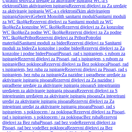
Ugradni setovi
Za uređaje za aktiviranje ispiranja WC-a s
elektroničkim aktiviranjem ispiranja
Rezervni dijelovi za Za uređaje
za aktiviranje ispiranja WC-a s elektroničkim aktiviranjem
ispiranja
Spojevi
Geberit Monolith sanitarni moduli
Sanitarni moduli
za WC školjke
Rezervni dijelovi za Sanitarni moduli za WC
školjke
Za konzolne WC školjke
Rezervni dijelovi za Za konzolne
WC školjke
Za podne WC školjke
Rezervni dijelovi za Za podne
WC školjke
Pribor
Rezervni dijelovi za Pribor
Potrošni
materijali
Sanitarni moduli za bidee
Rezervni dijelovi za Sanitarni
moduli za bidee
Za konzolne i podne bidee
Rezervni dijelovi za Za
konzolne i podne bidee
Pisoari
Pisoari, rad s ispiranjem, s rubom za
ispiranje
Rezervni dijelovi za Pisoari, rad s ispiranjem, s rubom za
ispiranje
Bez poklopca
Rezervni dijelovi za Bez poklopca
Pisoari, rad
s ispiranjem, bez ruba za ispiranje
Rezervni dijelovi za Pisoari, rad s
ispiranjem, bez ruba za ispiranje
Za nazidne i ugradbene uređaje za
aktiviranje ispiranja pisoara
Rezervni dijelovi za Za nazidne i
ugradbene uređaje za aktiviranje ispiranja pisoara
S integriranim
uređajem za aktiviranje ispiranja pisoara
Rezervni dijelovi za S
integriranim uređajem za aktiviranje ispiranja pisoara
Za integrirani
uređaj za aktiviranje ispiranja pisoara
Rezervni dijelovi za Za
integrirani uređaj za aktiviranje ispiranja pisoara
Pisoari, rad s
ispiranjem, s poklopcem / za poklopac
Rezervni dijelovi za Pisoari,
rad s ispiranjem, s poklopcem / za poklopac
Bez ruba
Rezervni
dijelovi za Bez ruba
Pisoari, rad bez vode
Rezervni dijelovi za
Pisoari, rad bez vode
Bez poklopca
Rezervni dijelovi za Bez