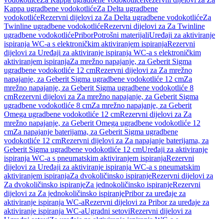
Kappa ugradbene vodokotliće
Za Delta ugradbene
vodokotliće
Rezervni dijelovi za Za Delta ugradbene vodokotliće
Za
Twinline ugradbene vodokotliće
Rezervni dijelovi za Za Twinline
ugradbene vodokotliće
Pribor
Potrošni materijali
Uređaji za aktiviranje
ispiranja WC-a s elektroničkim aktiviranjem ispiranja
Rezervni
dijelovi za Uređaji za aktiviranje ispiranja WC-a s elektroničkim
aktiviranjem ispiranja
Za mrežno napajanje, za Geberit Sigma
ugradbene vodokotliće 12 cm
Rezervni dijelovi za Za mrežno
napajanje, za Geberit Sigma ugradbene vodokotliće 12 cm
Za
mrežno napajanje, za Geberit Sigma ugradbene vodokotliće 8
cm
Rezervni dijelovi za Za mrežno napajanje, za Geberit Sigma
ugradbene vodokotliće 8 cm
Za mrežno napajanje, za Geberit
Omega ugradbene vodokotliće 12 cm
Rezervni dijelovi za Za
mrežno napajanje, za Geberit Omega ugradbene vodokotliće 12
cm
Za napajanje baterijama, za Geberit Sigma ugradbene
vodokotliće 12 cm
Rezervni dijelovi za Za napajanje baterijama, za
Geberit Sigma ugradbene vodokotliće 12 cm
Uređaji za aktiviranje
ispiranja WC-a s pneumatskim aktiviranjem ispiranja
Rezervni
dijelovi za Uređaji za aktiviranje ispiranja WC-a s pneumatskim
aktiviranjem ispiranja
Za dvokoličinsko ispiranje
Rezervni dijelovi za
Za dvokoličinsko ispiranje
Za jednokoličinsko ispiranje
Rezervni
dijelovi za Za jednokoličinsko ispiranje
Pribor za uređaje za
aktiviranje ispiranja WC-a
Rezervni dijelovi za Pribor za uređaje za
aktiviranje ispiranja WC-a
Ugradni setovi
Rezervni dijelovi za