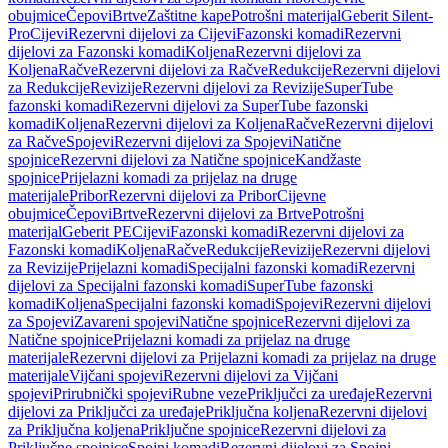
obujmice
Čepovi
Brtve
Zaštitne kape
Potrošni materijal
Geberit Silent-
Pro
Cijevi
Rezervni dijelovi za Cijevi
Fazonski komadi
Rezervni
dijelovi za Fazonski komadi
Koljena
Rezervni dijelovi za
Koljena
Račve
Rezervni dijelovi za Račve
Redukcije
Rezervni dijelovi
za Redukcije
Revizije
Rezervni dijelovi za Revizije
SuperTube
fazonski komadi
Rezervni dijelovi za SuperTube fazonski
komadi
Koljena
Rezervni dijelovi za Koljena
Račve
Rezervni dijelovi
za Račve
Spojevi
Rezervni dijelovi za Spojevi
Natične
spojnice
Rezervni dijelovi za Natične spojnice
Kandžaste
spojnice
Prijelazni komadi za prijelaz na druge
materijale
Pribor
Rezervni dijelovi za Pribor
Cijevne
obujmice
Čepovi
Brtve
Rezervni dijelovi za Brtve
Potrošni
materijal
Geberit PE
Cijevi
Fazonski komadi
Rezervni dijelovi za
Fazonski komadi
Koljena
Račve
Redukcije
Revizije
Rezervni dijelovi
za Revizije
Prijelazni komadi
Specijalni fazonski komadi
Rezervni
dijelovi za Specijalni fazonski komadi
SuperTube fazonski
komadi
Koljena
Specijalni fazonski komadi
Spojevi
Rezervni dijelovi
za Spojevi
Zavareni spojevi
Natične spojnice
Rezervni dijelovi za
Natične spojnice
Prijelazni komadi za prijelaz na druge
materijale
Rezervni dijelovi za Prijelazni komadi za prijelaz na druge
materijale
Vijčani spojevi
Rezervni dijelovi za Vijčani
spojevi
Prirubnički spojevi
Rubne veze
Priključci za uređaje
Rezervni
dijelovi za Priključci za uređaje
Priključna koljena
Rezervni dijelovi
za Priključna koljena
Priključne spojnice
Rezervni dijelovi za
Priključne spojnice
Spojni komadi
Rezervni dijelovi za Spojni