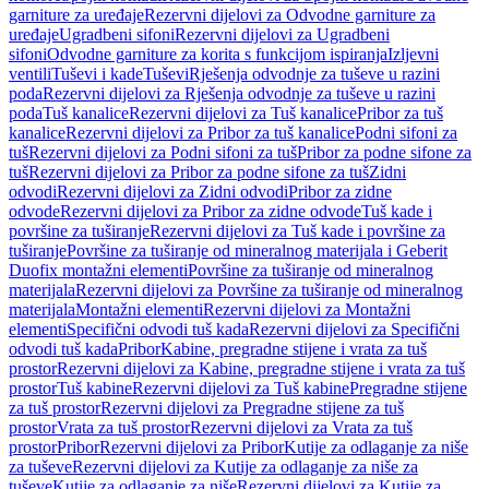
garniture za uređaje
Rezervni dijelovi za Odvodne garniture za
uređaje
Ugradbeni sifoni
Rezervni dijelovi za Ugradbeni
sifoni
Odvodne garniture za korita s funkcijom ispiranja
Izljevni
ventili
Tuševi i kade
Tuševi
Rješenja odvodnje za tuševe u razini
poda
Rezervni dijelovi za Rješenja odvodnje za tuševe u razini
poda
Tuš kanalice
Rezervni dijelovi za Tuš kanalice
Pribor za tuš
kanalice
Rezervni dijelovi za Pribor za tuš kanalice
Podni sifoni za
tuš
Rezervni dijelovi za Podni sifoni za tuš
Pribor za podne sifone za
tuš
Rezervni dijelovi za Pribor za podne sifone za tuš
Zidni
odvodi
Rezervni dijelovi za Zidni odvodi
Pribor za zidne
odvode
Rezervni dijelovi za Pribor za zidne odvode
Tuš kade i
površine za tuširanje
Rezervni dijelovi za Tuš kade i površine za
tuširanje
Površine za tuširanje od mineralnog materijala i Geberit
Duofix montažni elementi
Površine za tuširanje od mineralnog
materijala
Rezervni dijelovi za Površine za tuširanje od mineralnog
materijala
Montažni elementi
Rezervni dijelovi za Montažni
elementi
Specifični odvodi tuš kada
Rezervni dijelovi za Specifični
odvodi tuš kada
Pribor
Kabine, pregradne stijene i vrata za tuš
prostor
Rezervni dijelovi za Kabine, pregradne stijene i vrata za tuš
prostor
Tuš kabine
Rezervni dijelovi za Tuš kabine
Pregradne stijene
za tuš prostor
Rezervni dijelovi za Pregradne stijene za tuš
prostor
Vrata za tuš prostor
Rezervni dijelovi za Vrata za tuš
prostor
Pribor
Rezervni dijelovi za Pribor
Kutije za odlaganje za niše
za tuševe
Rezervni dijelovi za Kutije za odlaganje za niše za
tuševe
Kutije za odlaganje za niše
Rezervni dijelovi za Kutije za