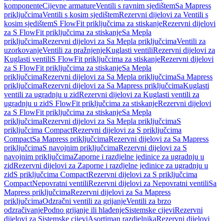
komponente
Cijevne armature
Ventili s ravnim sjedištem
Sa Mapress
priključcima
Ventili s kosim sjedištem
Rezervni dijelovi za Ventili s
kosim sjedištem
S FlowFit priključcima za stiskanje
Rezervni dijelovi
za S FlowFit priključcima za stiskanje
Sa Mepla
priključcima
Rezervni dijelovi za Sa Mepla priključcima
Ventili za
uzorkovanje
Ventili za pražnjenje
Kuglasti ventili
Rezervni dijelovi za
Kuglasti ventili
S FlowFit priključcima za stiskanje
Rezervni dijelovi
za S FlowFit priključcima za stiskanje
Sa Mepla
priključcima
Rezervni dijelovi za Sa Mepla priključcima
Sa Mapress
priključcima
Rezervni dijelovi za Sa Mapress priključcima
Kuglasti
ventili za ugradnju u zid
Rezervni dijelovi za Kuglasti ventili za
ugradnju u zid
S FlowFit priključcima za stiskanje
Rezervni dijelovi
za S FlowFit priključcima za stiskanje
Sa Mepla
priključcima
Rezervni dijelovi za Sa Mepla priključcima
S
priključcima Compact
Rezervni dijelovi za S priključcima
Compact
Sa Mapress priključcima
Rezervni dijelovi za Sa Mapress
priključcima
S navojnim priključcima
Rezervni dijelovi za S
navojnim priključcima
Zaporne i razdjelne jedinice za ugradnju u
zid
Rezervni dijelovi za Zaporne i razdjelne jedinice za ugradnju u
zid
S priključcima Compact
Rezervni dijelovi za S priključcima
Compact
Nepovratni ventili
Rezervni dijelovi za Nepovratni ventili
Sa
Mapress priključcima
Rezervni dijelovi za Sa Mapress
priključcima
Odzračni ventili za grijanje
Ventili za brzo
odzračivanje
Podno grijanje ili hlađenje
Sistemske cijevi
Rezervni
dijelovi za Sistemske cijevi
Asortiman razdjelnika
Rezervni dijelovi