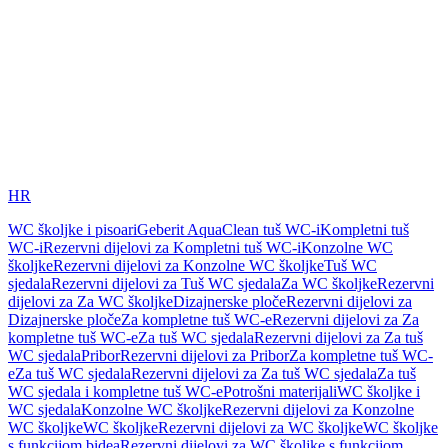
HR
WC školjke i pisoari
Geberit AquaClean tuš WC-i
Kompletni tuš
WC-i
Rezervni dijelovi za Kompletni tuš WC-i
Konzolne WC
školjke
Rezervni dijelovi za Konzolne WC školjke
Tuš WC
sjedala
Rezervni dijelovi za Tuš WC sjedala
Za WC školjke
Rezervni
dijelovi za Za WC školjke
Dizajnerske ploče
Rezervni dijelovi za
Dizajnerske ploče
Za kompletne tuš WC-e
Rezervni dijelovi za Za
kompletne tuš WC-e
Za tuš WC sjedala
Rezervni dijelovi za Za tuš
WC sjedala
Pribor
Rezervni dijelovi za Pribor
Za kompletne tuš WC-
e
Za tuš WC sjedala
Rezervni dijelovi za Za tuš WC sjedala
Za tuš
WC sjedala i kompletne tuš WC-e
Potrošni materijali
WC školjke i
WC sjedala
Konzolne WC školjke
Rezervni dijelovi za Konzolne
WC školjke
WC školjke
Rezervni dijelovi za WC školjke
WC školjke
s funkcijom bidea
Rezervni dijelovi za WC školjke s funkcijom