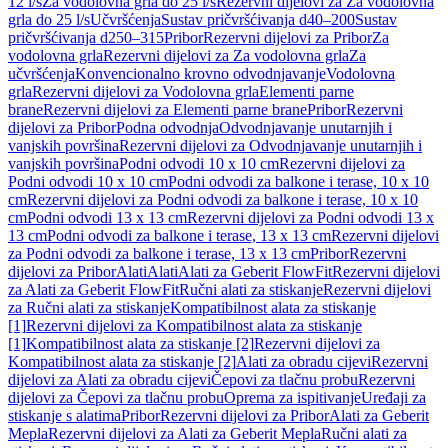
12 l/s
Za vodolovna grla do 25 l/s
Rezervni dijelovi za Za vodolovna
grla do 25 l/s
Učvršćenja
Sustav pričvršćivanja d40–200
Sustav
pričvršćivanja d250–315
Pribor
Rezervni dijelovi za Pribor
Za
vodolovna grla
Rezervni dijelovi za Za vodolovna grla
Za
učvršćenja
Konvencionalno krovno odvodnjavanje
Vodolovna
grla
Rezervni dijelovi za Vodolovna grla
Elementi parne
brane
Rezervni dijelovi za Elementi parne brane
Pribor
Rezervni
dijelovi za Pribor
Podna odvodnja
Odvodnjavanje unutarnjih i
vanjskih površina
Rezervni dijelovi za Odvodnjavanje unutarnjih i
vanjskih površina
Podni odvodi 10 x 10 cm
Rezervni dijelovi za
Podni odvodi 10 x 10 cm
Podni odvodi za balkone i terase, 10 x 10
cm
Rezervni dijelovi za Podni odvodi za balkone i terase, 10 x 10
cm
Podni odvodi 13 x 13 cm
Rezervni dijelovi za Podni odvodi 13 x
13 cm
Podni odvodi za balkone i terase, 13 x 13 cm
Rezervni dijelovi
za Podni odvodi za balkone i terase, 13 x 13 cm
Pribor
Rezervni
dijelovi za Pribor
Alati
Alati
Alati za Geberit FlowFit
Rezervni dijelovi
za Alati za Geberit FlowFit
Ručni alati za stiskanje
Rezervni dijelovi
za Ručni alati za stiskanje
Kompatibilnost alata za stiskanje
[1]
Rezervni dijelovi za Kompatibilnost alata za stiskanje
[1]
Kompatibilnost alata za stiskanje [2]
Rezervni dijelovi za
Kompatibilnost alata za stiskanje [2]
Alati za obradu cijevi
Rezervni
dijelovi za Alati za obradu cijevi
Čepovi za tlačnu probu
Rezervni
dijelovi za Čepovi za tlačnu probu
Oprema za ispitivanje
Uređaji za
stiskanje s alatima
Pribor
Rezervni dijelovi za Pribor
Alati za Geberit
Mepla
Rezervni dijelovi za Alati za Geberit Mepla
Ručni alati za