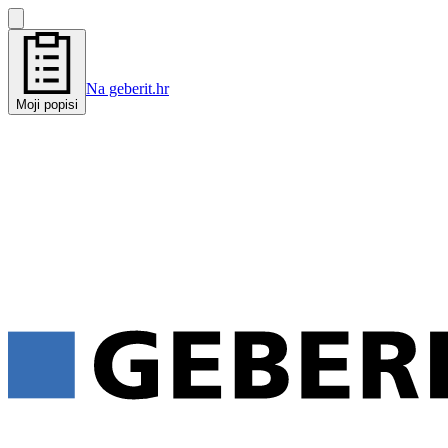
Na geberit.hr
Moji popisi