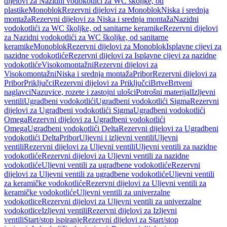
dijelovi za Nazidni vodokotlići za WC školjke, od
plastike
Monoblok
Rezervni dijelovi za Monoblok
Niska i srednja
montaža
Rezervni dijelovi za Niska i srednja montaža
Nazidni
vodokotlići za WC školjke, od sanitarne keramike
Rezervni dijelovi
za Nazidni vodokotlići za WC školjke, od sanitarne
keramike
Monoblok
Rezervni dijelovi za Monoblok
Isplavne cijevi za
nazidne vodokotliće
Rezervni dijelovi za Isplavne cijevi za nazidne
vodokotliće
Visokomontažni
Rezervni dijelovi za
Visokomontažni
Niska i srednja montaža
Pribor
Rezervni dijelovi za
Pribor
Priključci
Rezervni dijelovi za Priključci
Brtve
Brtveni
naglavci
Nazuvice, rozete i zastojni ulošci
Potrošni materijal
Izljevni
ventili
Ugradbeni vodokotlići
Ugradbeni vodokotlići Sigma
Rezervni
dijelovi za Ugradbeni vodokotlići Sigma
Ugradbeni vodokotlići
Omega
Rezervni dijelovi za Ugradbeni vodokotlići
Omega
Ugradbeni vodokotlići Delta
Rezervni dijelovi za Ugradbeni
vodokotlići Delta
Pribor
Uljevni i izljevni ventili
Uljevni
ventili
Rezervni dijelovi za Uljevni ventili
Uljevni ventili za nazidne
vodokotliće
Rezervni dijelovi za Uljevni ventili za nazidne
vodokotliće
Uljevni ventili za ugradbene vodokotliće
Rezervni
dijelovi za Uljevni ventili za ugradbene vodokotliće
Uljevni ventili
za keramičke vodokotliće
Rezervni dijelovi za Uljevni ventili za
keramičke vodokotliće
Uljevni ventili za univerzalne
vodokotlice
Rezervni dijelovi za Uljevni ventili za univerzalne
vodokotlice
Izljevni ventili
Rezervni dijelovi za Izljevni
ventili
Start/stop ispiranje
Rezervni dijelovi za Start/stop