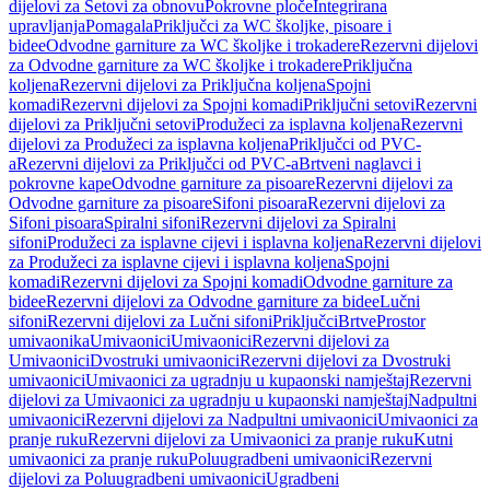
dijelovi za Setovi za obnovu
Pokrovne ploče
Integrirana
upravljanja
Pomagala
Priključci za WC školjke, pisoare i
bidee
Odvodne garniture za WC školjke i trokadere
Rezervni dijelovi
za Odvodne garniture za WC školjke i trokadere
Priključna
koljena
Rezervni dijelovi za Priključna koljena
Spojni
komadi
Rezervni dijelovi za Spojni komadi
Priključni setovi
Rezervni
dijelovi za Priključni setovi
Produžeci za isplavna koljena
Rezervni
dijelovi za Produžeci za isplavna koljena
Priključci od PVC-
a
Rezervni dijelovi za Priključci od PVC-a
Brtveni naglavci i
pokrovne kape
Odvodne garniture za pisoare
Rezervni dijelovi za
Odvodne garniture za pisoare
Sifoni pisoara
Rezervni dijelovi za
Sifoni pisoara
Spiralni sifoni
Rezervni dijelovi za Spiralni
sifoni
Produžeci za isplavne cijevi i isplavna koljena
Rezervni dijelovi
za Produžeci za isplavne cijevi i isplavna koljena
Spojni
komadi
Rezervni dijelovi za Spojni komadi
Odvodne garniture za
bidee
Rezervni dijelovi za Odvodne garniture za bidee
Lučni
sifoni
Rezervni dijelovi za Lučni sifoni
Priključci
Brtve
Prostor
umivaonika
Umivaonici
Umivaonici
Rezervni dijelovi za
Umivaonici
Dvostruki umivaonici
Rezervni dijelovi za Dvostruki
umivaonici
Umivaonici za ugradnju u kupaonski namještaj
Rezervni
dijelovi za Umivaonici za ugradnju u kupaonski namještaj
Nadpultni
umivaonici
Rezervni dijelovi za Nadpultni umivaonici
Umivaonici za
pranje ruku
Rezervni dijelovi za Umivaonici za pranje ruku
Kutni
umivaonici za pranje ruku
Poluugradbeni umivaonici
Rezervni
dijelovi za Poluugradbeni umivaonici
Ugradbeni