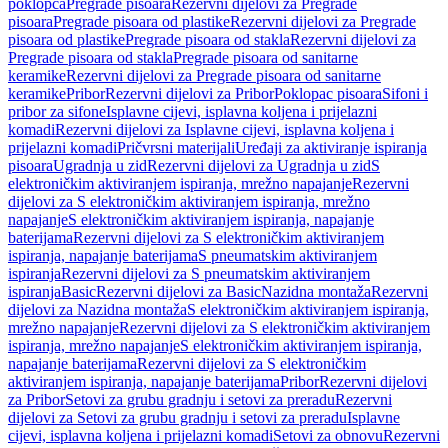
poklopca
Pregrade pisoara
Rezervni dijelovi za Pregrade
pisoara
Pregrade pisoara od plastike
Rezervni dijelovi za Pregrade
pisoara od plastike
Pregrade pisoara od stakla
Rezervni dijelovi za
Pregrade pisoara od stakla
Pregrade pisoara od sanitarne
keramike
Rezervni dijelovi za Pregrade pisoara od sanitarne
keramike
Pribor
Rezervni dijelovi za Pribor
Poklopac pisoara
Sifoni i
pribor za sifone
Isplavne cijevi, isplavna koljena i prijelazni
komadi
Rezervni dijelovi za Isplavne cijevi, isplavna koljena i
prijelazni komadi
Pričvrsni materijali
Uređaji za aktiviranje ispiranja
pisoara
Ugradnja u zid
Rezervni dijelovi za Ugradnja u zid
S
elektroničkim aktiviranjem ispiranja, mrežno napajanje
Rezervni
dijelovi za S elektroničkim aktiviranjem ispiranja, mrežno
napajanje
S elektroničkim aktiviranjem ispiranja, napajanje
baterijama
Rezervni dijelovi za S elektroničkim aktiviranjem
ispiranja, napajanje baterijama
S pneumatskim aktiviranjem
ispiranja
Rezervni dijelovi za S pneumatskim aktiviranjem
ispiranja
Basic
Rezervni dijelovi za Basic
Nazidna montaža
Rezervni
dijelovi za Nazidna montaža
S elektroničkim aktiviranjem ispiranja,
mrežno napajanje
Rezervni dijelovi za S elektroničkim aktiviranjem
ispiranja, mrežno napajanje
S elektroničkim aktiviranjem ispiranja,
napajanje baterijama
Rezervni dijelovi za S elektroničkim
aktiviranjem ispiranja, napajanje baterijama
Pribor
Rezervni dijelovi
za Pribor
Setovi za grubu gradnju i setovi za preradu
Rezervni
dijelovi za Setovi za grubu gradnju i setovi za preradu
Isplavne
cijevi, isplavna koljena i prijelazni komadi
Setovi za obnovu
Rezervni