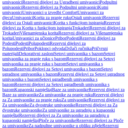
umivaonici
Rezervni dijelovi za Ugradbeni umivaonici
Podpultni
umivaonici
Rezervni dijelovi za Podpultni umivaonici
Kutni
umivaonici
Umivaonici u izvedbi Comfort
Umivaonici za
djecu
Umivaonici
Korita za pranje ruku
Ostali umivaonici
Rezervni
dijelovi za Ostali umivaonici
Korita s funkcijom ispiranja
Rezervni
dijelovi za Korita s funkcijom ispiranja
Trokaderi
Rezervni dijelovi za
Trokaderi
Višenamjenska korita
Rezervni dijelovi za Višenamjenska
korita
Umivaonici za učionice
Pribor
Podesti
Rezervni dijelovi za
Podesti
Podesti
Polupodesti
Rezervni dijelovi za
Polupodesti
Pribor
Poklopci odvoda
Držači ručnika
Pričvrsni
materijali
Dekorativni zasloni
Setovi umivaonika s bazom
Setovi
umivaonika za pranje ruku s bazom
Rezervni dijelovi za Setovi
umivaonika za pranje ruku s bazom
Setovi umivaonika s
bazom
Rezervni dijelovi za Setovi umivaonika s bazom
Setovi
ugradnog umivaonika s bazom
Rezervni dijelovi za Setovi ugradnog
umivaonika s bazom
Setovi ugradbenih umivaonika s
bazom
Rezervni dijelovi za Setovi ugradbenih umivaonika s
bazom
Kupaonski namještaj
Baze za umivaonike
Rezervni dijelovi za
Baze za umivaonike
Za umivaonike za pranje ruku
Rezervni dijelovi
za Za umivaonike za pranje ruku
Za umivaonike
Rezervni dijelovi za
Za umivaonike
Za dvostruke umivaonike
Rezervni dijelovi za Za
dvostruke umivaonike
Za umivaonike za ugradnju u kupaonski
namještaj
Rezervni dijelovi za Za umivaonike za ugradnju u
kupaonski namještaj
Ploče za umivaonike
Rezervni dijelovi za Ploče
za umivaonike
Za nadpultne umivaonike u obliku zdjele
Rezervni