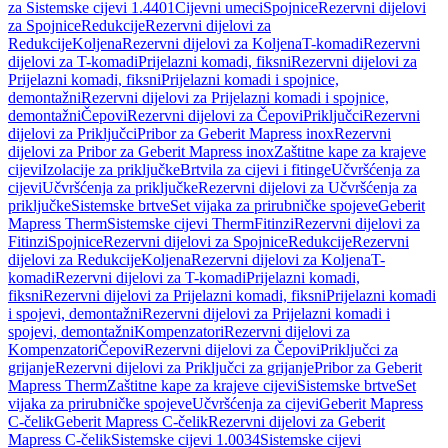
za Sistemske cijevi 1.4401
Cijevni umeci
Spojnice
Rezervni dijelovi
za Spojnice
Redukcije
Rezervni dijelovi za
Redukcije
Koljena
Rezervni dijelovi za Koljena
T-komadi
Rezervni
dijelovi za T-komadi
Prijelazni komadi, fiksni
Rezervni dijelovi za
Prijelazni komadi, fiksni
Prijelazni komadi i spojnice,
demontažni
Rezervni dijelovi za Prijelazni komadi i spojnice,
demontažni
Čepovi
Rezervni dijelovi za Čepovi
Priključci
Rezervni
dijelovi za Priključci
Pribor za Geberit Mapress inox
Rezervni
dijelovi za Pribor za Geberit Mapress inox
Zaštitne kape za krajeve
cijevi
Izolacije za priključke
Brtvila za cijevi i fitinge
Učvršćenja za
cijevi
Učvršćenja za priključke
Rezervni dijelovi za Učvršćenja za
priključke
Sistemske brtve
Set vijaka za prirubničke spojeve
Geberit
Mapress Therm
Sistemske cijevi Therm
Fitinzi
Rezervni dijelovi za
Fitinzi
Spojnice
Rezervni dijelovi za Spojnice
Redukcije
Rezervni
dijelovi za Redukcije
Koljena
Rezervni dijelovi za Koljena
T-
komadi
Rezervni dijelovi za T-komadi
Prijelazni komadi,
fiksni
Rezervni dijelovi za Prijelazni komadi, fiksni
Prijelazni komadi
i spojevi, demontažni
Rezervni dijelovi za Prijelazni komadi i
spojevi, demontažni
Kompenzatori
Rezervni dijelovi za
Kompenzatori
Čepovi
Rezervni dijelovi za Čepovi
Priključci za
grijanje
Rezervni dijelovi za Priključci za grijanje
Pribor za Geberit
Mapress Therm
Zaštitne kape za krajeve cijevi
Sistemske brtve
Set
vijaka za prirubničke spojeve
Učvršćenja za cijevi
Geberit Mapress
C-čelik
Geberit Mapress C-čelik
Rezervni dijelovi za Geberit
Mapress C-čelik
Sistemske cijevi 1.0034
Sistemske cijevi