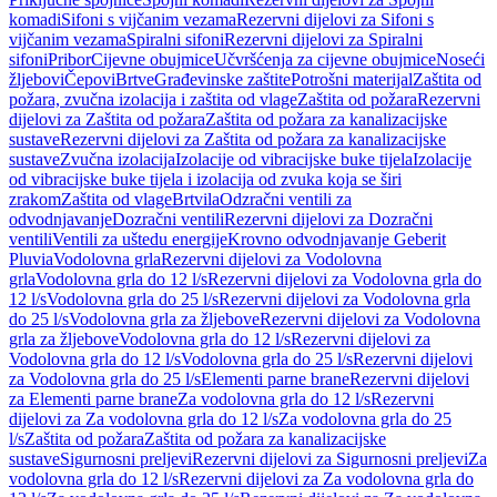
komadi
Sifoni s vijčanim vezama
Rezervni dijelovi za Sifoni s
vijčanim vezama
Spiralni sifoni
Rezervni dijelovi za Spiralni
sifoni
Pribor
Cijevne obujmice
Učvršćenja za cijevne obujmice
Noseći
žljebovi
Čepovi
Brtve
Građevinske zaštite
Potrošni materijal
Zaštita od
požara, zvučna izolacija i zaštita od vlage
Zaštita od požara
Rezervni
dijelovi za Zaštita od požara
Zaštita od požara za kanalizacijske
sustave
Rezervni dijelovi za Zaštita od požara za kanalizacijske
sustave
Zvučna izolacija
Izolacije od vibracijske buke tijela
Izolacije
od vibracijske buke tijela i izolacija od zvuka koja se širi
zrakom
Zaštita od vlage
Brtvila
Odzračni ventili za
odvodnjavanje
Dozračni ventili
Rezervni dijelovi za Dozračni
ventili
Ventili za uštedu energije
Krovno odvodnjavanje Geberit
Pluvia
Vodolovna grla
Rezervni dijelovi za Vodolovna
grla
Vodolovna grla do 12 l/s
Rezervni dijelovi za Vodolovna grla do
12 l/s
Vodolovna grla do 25 l/s
Rezervni dijelovi za Vodolovna grla
do 25 l/s
Vodolovna grla za žljebove
Rezervni dijelovi za Vodolovna
grla za žljebove
Vodolovna grla do 12 l/s
Rezervni dijelovi za
Vodolovna grla do 12 l/s
Vodolovna grla do 25 l/s
Rezervni dijelovi
za Vodolovna grla do 25 l/s
Elementi parne brane
Rezervni dijelovi
za Elementi parne brane
Za vodolovna grla do 12 l/s
Rezervni
dijelovi za Za vodolovna grla do 12 l/s
Za vodolovna grla do 25
l/s
Zaštita od požara
Zaštita od požara za kanalizacijske
sustave
Sigurnosni preljevi
Rezervni dijelovi za Sigurnosni preljevi
Za
vodolovna grla do 12 l/s
Rezervni dijelovi za Za vodolovna grla do