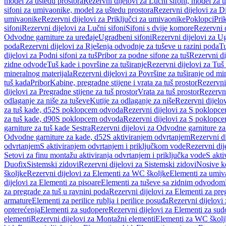
model za uštedu prostora
Rezervni dijelovi za Lučni sifoni, model za u
sifoni za umivaonike, model za uštedu prostora
Rezervni dijelovi za D
umivaonike
Rezervni dijelovi za Priključci za umivaonike
Poklopci
Prik
sifoni
Rezervni dijelovi za Lučni sifoni
Sifoni s dvije komore
Rezervni d
Odvodne garniture za uređaje
Ugradbeni sifoni
Rezervni dijelovi za Ug
poda
Rezervni dijelovi za Rješenja odvodnje za tuševe u razini poda
Tu
dijelovi za Podni sifoni za tuš
Pribor za podne sifone za tuš
Rezervni di
zidne odvode
Tuš kade i površine za tuširanje
Rezervni dijelovi za Tuš 
mineralnog materijala
Rezervni dijelovi za Površine za tuširanje od mi
tuš kada
Pribor
Kabine, pregradne stijene i vrata za tuš prostor
Rezervni 
dijelovi za Pregradne stijene za tuš prostor
Vrata za tuš prostor
Rezervni
odlaganje za niše za tuševe
Kutije za odlaganje za niše
Rezervni dijelov
za tuš kade, d52
S poklopcem odvoda
Rezervni dijelovi za S poklopc
za tuš kade, d90
S poklopcem odvoda
Rezervni dijelovi za S poklopc
garniture za tuš kade Sestra
Rezervni dijelovi za Odvodne garniture za
Odvodne garniture za kade, d52
S aktiviranjem odvrtanjem
Rezervni di
odvrtanjem
S aktiviranjem odvrtanjem i priključkom vode
Rezervni dij
Setovi za finu montažu aktiviranja odvrtanjem i priključka vode
S akti
Duofix
Sistemski zidovi
Rezervni dijelovi za Sistemski zidovi
Nosive k
školjke
Rezervni dijelovi za Elementi za WC školjke
Elementi za umiv
dijelovi za Elementi za pisoare
Elementi za tuševe sa zidnim odvodom
za pregrade za tuš u ravnini poda
Rezervni dijelovi za Elementi za pre
armature
Elementi za perilice rublja i perilice posuđa
Rezervni dijelovi 
opterećenja
Elementi za sudopere
Rezervni dijelovi za Elementi za sud
elementi
Rezervni dijelovi za Montažni elementi
Elementi za WC školj