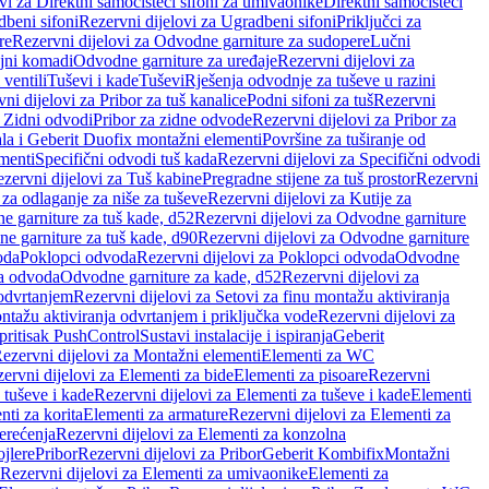
vi za Direktni samočisteći sifoni za umivaonike
Direktni samočisteći
beni sifoni
Rezervni dijelovi za Ugradbeni sifoni
Priključci za
re
Rezervni dijelovi za Odvodne garniture za sudopere
Lučni
ojni komadi
Odvodne garniture za uređaje
Rezervni dijelovi za
 ventili
Tuševi i kade
Tuševi
Rješenja odvodnje za tuševe u razini
ni dijelovi za Pribor za tuš kanalice
Podni sifoni za tuš
Rezervni
a Zidni odvodi
Pribor za zidne odvode
Rezervni dijelovi za Pribor za
ala i Geberit Duofix montažni elementi
Površine za tuširanje od
menti
Specifični odvodi tuš kada
Rezervni dijelovi za Specifični odvodi
zervni dijelovi za Tuš kabine
Pregradne stijene za tuš prostor
Rezervni
 za odlaganje za niše za tuševe
Rezervni dijelovi za Kutije za
 garniture za tuš kade, d52
Rezervni dijelovi za Odvodne garniture
e garniture za tuš kade, d90
Rezervni dijelovi za Odvodne garniture
oda
Poklopci odvoda
Rezervni dijelovi za Poklopci odvoda
Odvodne
ca odvoda
Odvodne garniture za kade, d52
Rezervni dijelovi za
 odvrtanjem
Rezervni dijelovi za Setovi za finu montažu aktiviranja
ntažu aktiviranja odvrtanjem i priključka vode
Rezervni dijelovi za
 pritisak PushControl
Sustavi instalacije i ispiranja
Geberit
ezervni dijelovi za Montažni elementi
Elementi za WC
ervni dijelovi za Elementi za bide
Elementi za pisoare
Rezervni
 tuševe i kade
Rezervni dijelovi za Elementi za tuševe i kade
Elementi
nti za korita
Elementi za armature
Rezervni dijelovi za Elementi za
erećenja
Rezervni dijelovi za Elementi za konzolna
ojlere
Pribor
Rezervni dijelovi za Pribor
Geberit Kombifix
Montažni
Rezervni dijelovi za Elementi za umivaonike
Elementi za