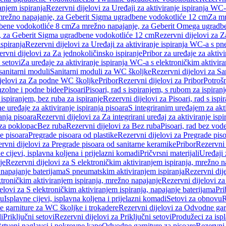
anjem ispiranja
Rezervni dijelovi za Uređaji za aktiviranje ispiranja WC-
 mrežno napajanje, za Geberit Sigma ugradbene vodokotliće 12 cm
Za mr
dbene vodokotliće 8 cm
Za mrežno napajanje, za Geberit Omega ugradb
a, za Geberit Sigma ugradbene vodokotliće 12 cm
Rezervni dijelovi za 
spiranja
Rezervni dijelovi za Uređaji za aktiviranje ispiranja WC-a s p
rvni dijelovi za Za jednokoličinsko ispiranje
Pribor za uređaje za aktiv
 setovi
Za uređaje za aktiviranje ispiranja WC-a s elektroničkim aktivira
sanitarni moduli
Sanitarni moduli za WC školjke
Rezervni dijelovi za S
jelovi za Za podne WC školjke
Pribor
Rezervni dijelovi za Pribor
Potrošn
nzolne i podne bidee
Pisoari
Pisoari, rad s ispiranjem, s rubom za ispiranj
s ispiranjem, bez ruba za ispiranje
Rezervni dijelovi za Pisoari, rad s ispi
 uređaje za aktiviranje ispiranja pisoara
S integriranim uređajem za akti
ranja pisoara
Rezervni dijelovi za Za integrirani uređaj za aktiviranje ispi
 za poklopac
Bez ruba
Rezervni dijelovi za Bez ruba
Pisoari, rad bez vod
e pisoara
Pregrade pisoara od plastike
Rezervni dijelovi za Pregrade piso
rvni dijelovi za Pregrade pisoara od sanitarne keramike
Pribor
Rezervni 
e cijevi, isplavna koljena i prijelazni komadi
Pričvrsni materijali
Uređaji 
je
Rezervni dijelovi za S elektroničkim aktiviranjem ispiranja, mrežno n
 napajanje baterijama
S pneumatskim aktiviranjem ispiranja
Rezervni dij
ktroničkim aktiviranjem ispiranja, mrežno napajanje
Rezervni dijelovi za
elovi za S elektroničkim aktiviranjem ispiranja, napajanje baterijama
Pri
du
Isplavne cijevi, isplavna koljena i prijelazni komadi
Setovi za obnovu
R
 garniture za WC školjke i trokadere
Rezervni dijelovi za Odvodne gar
i
Priključni setovi
Rezervni dijelovi za Priključni setovi
Produžeci za isp
rtveni naglavci i pokrovne kape
Odvodne garniture za pisoare
Rezervni 