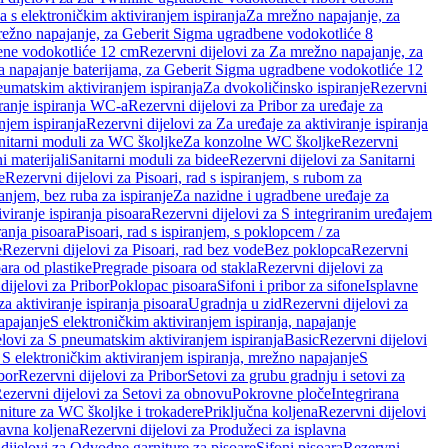
a s elektroničkim aktiviranjem ispiranja
Za mrežno napajanje, za
ežno napajanje, za Geberit Sigma ugradbene vodokotliće 8
ene vodokotliće 12 cm
Rezervni dijelovi za Za mrežno napajanje, za
Za napajanje baterijama, za Geberit Sigma ugradbene vodokotliće 12
neumatskim aktiviranjem ispiranja
Za dvokoličinsko ispiranje
Rezervni
iranje ispiranja WC-a
Rezervni dijelovi za Pribor za uređaje za
njem ispiranja
Rezervni dijelovi za Za uređaje za aktiviranje ispiranja
anitarni moduli za WC školjke
Za konzolne WC školjke
Rezervni
i materijali
Sanitarni moduli za bidee
Rezervni dijelovi za Sanitarni
e
Rezervni dijelovi za Pisoari, rad s ispiranjem, s rubom za
ranjem, bez ruba za ispiranje
Za nazidne i ugradbene uređaje za
viranje ispiranja pisoara
Rezervni dijelovi za S integriranim uređajem
ranja pisoara
Pisoari, rad s ispiranjem, s poklopcem / za
e
Rezervni dijelovi za Pisoari, rad bez vode
Bez poklopca
Rezervni
ara od plastike
Pregrade pisoara od stakla
Rezervni dijelovi za
dijelovi za Pribor
Poklopac pisoara
Sifoni i pribor za sifone
Isplavne
za aktiviranje ispiranja pisoara
Ugradnja u zid
Rezervni dijelovi za
apajanje
S elektroničkim aktiviranjem ispiranja, napajanje
elovi za S pneumatskim aktiviranjem ispiranja
Basic
Rezervni dijelovi
 S elektroničkim aktiviranjem ispiranja, mrežno napajanje
S
bor
Rezervni dijelovi za Pribor
Setovi za grubu gradnju i setovi za
ezervni dijelovi za Setovi za obnovu
Pokrovne ploče
Integrirana
niture za WC školjke i trokadere
Priključna koljena
Rezervni dijelovi
lavna koljena
Rezervni dijelovi za Produžeci za isplavna
dijelovi za Odvodne garniture za pisoare
Sifoni pisoara
Rezervni