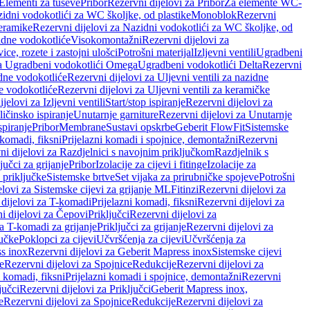
 Elementi za tuševe
Pribor
Rezervni dijelovi za Pribor
Za elemente WC-
zidni vodokotlići za WC školjke, od plastike
Monoblok
Rezervni
keramike
Rezervni dijelovi za Nazidni vodokotlići za WC školjke, od
zidne vodokotliće
Visokomontažni
Rezervni dijelovi za
ce, rozete i zastojni ulošci
Potrošni materijal
Izljevni ventili
Ugradbeni
za Ugradbeni vodokotlići Omega
Ugradbeni vodokotlići Delta
Rezervni
idne vodokotliće
Rezervni dijelovi za Uljevni ventili za nazidne
ke vodokotliće
Rezervni dijelovi za Uljevni ventili za keramičke
jelovi za Izljevni ventili
Start/stop ispiranje
Rezervni dijelovi za
ičinsko ispiranje
Unutarnje garniture
Rezervni dijelovi za Unutarnje
spiranje
Pribor
Membrane
Sustavi opskrbe
Geberit FlowFit
Sistemske
 komadi, fiksni
Prijelazni komadi i spojnice, demontažni
Rezervni
ni dijelovi za Razdjelnici s navojnim priključkom
Razdjelnik s
jučci za grijanje
Pribor
Izolacije za cijevi i fitinge
Izolacije za
 priključke
Sistemske brtve
Set vijaka za prirubničke spojeve
Potrošni
elovi za Sistemske cijevi za grijanje ML
Fitinzi
Rezervni dijelovi za
 dijelovi za T-komadi
Prijelazni komadi, fiksni
Rezervni dijelovi za
i dijelovi za Čepovi
Priključci
Rezervni dijelovi za
za T-komadi za grijanje
Priključci za grijanje
Rezervni dijelovi za
jučke
Poklopci za cijevi
Učvršćenja za cijevi
Učvršćenja za
s inox
Rezervni dijelovi za Geberit Mapress inox
Sistemske cijevi
e
Rezervni dijelovi za Spojnice
Redukcije
Rezervni dijelovi za
i komadi, fiksni
Prijelazni komadi i spojnice, demontažni
Rezervni
jučci
Rezervni dijelovi za Priključci
Geberit Mapress inox,
e
Rezervni dijelovi za Spojnice
Redukcije
Rezervni dijelovi za