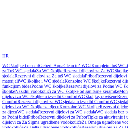
HR
WC školjke i pisoari
Geberit AquaClean tuš WC-i
Kompletni tuš WC-i
za Tuš WC sjedala
Za WC školjke
Rezervni dijelovi za Za WC školjke
sjedala
Rezervni dijelovi za Za tuš WC sjedala
Pribor
Rezervni dijelovi
materijali
WC školjke i WC sjedala
Konzolne WC školjke
Rezervni di
funkcijom bidea
Podne WC školjke
Rezervni dijelovi za Podne WC šk
školjke
Nazidni vodokotlići za WC školjke od sanitarne keramike
Mon
dijelovi za WC školjke u izvedbi Comfort
WC školjke, povišene
Rezer
Comfort
Rezervni dijelovi za WC sjedala u izvedbi Comfort
WC sjeda
dijelovi za WC školjke za djecu
Konzolne WC školjke
Rezervni dijel
za djecu
WC sjedala
Rezervni dijelovi za WC sjedala
WC sjedala bez p
za Podni bidei
Pribor
Rezervni dijelovi za Pribor
Tipke za aktiviranje i 
dijelovi za Za Sigma ugradbene vodokotliće
Za Omega ugradbene vod
vodokotliće
Za Delta ugradbene vodokotliće
Rezervni dijelovi za Za 