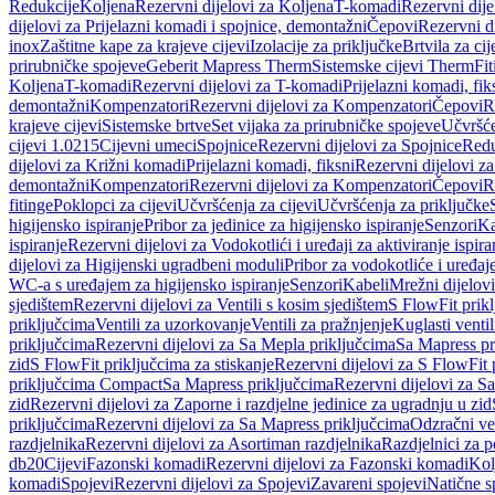
Redukcije
Koljena
Rezervni dijelovi za Koljena
T-komadi
Rezervni dij
dijelovi za Prijelazni komadi i spojnice, demontažni
Čepovi
Rezervni d
inox
Zaštitne kape za krajeve cijevi
Izolacije za priključke
Brtvila za cije
prirubničke spojeve
Geberit Mapress Therm
Sistemske cijevi Therm
Fit
Koljena
T-komadi
Rezervni dijelovi za T-komadi
Prijelazni komadi, fik
demontažni
Kompenzatori
Rezervni dijelovi za Kompenzatori
Čepovi
R
krajeve cijevi
Sistemske brtve
Set vijaka za prirubničke spojeve
Učvršće
cijevi 1.0215
Cijevni umeci
Spojnice
Rezervni dijelovi za Spojnice
Redu
dijelovi za Križni komadi
Prijelazni komadi, fiksni
Rezervni dijelovi za
demontažni
Kompenzatori
Rezervni dijelovi za Kompenzatori
Čepovi
R
fitinge
Poklopci za cijevi
Učvršćenja za cijevi
Učvršćenja za priključke
higijensko ispiranje
Pribor za jedinice za higijensko ispiranje
Senzori
Ka
ispiranje
Rezervni dijelovi za Vodokotlići i uređaji za aktiviranje ispi
dijelovi za Higijenski ugradbeni moduli
Pribor za vodokotliće i uređaj
WC-a s uređajem za higijensko ispiranje
Senzori
Kabeli
Mrežni dijelovi
sjedištem
Rezervni dijelovi za Ventili s kosim sjedištem
S FlowFit prikl
priključcima
Ventili za uzorkovanje
Ventili za pražnjenje
Kuglasti ventil
priključcima
Rezervni dijelovi za Sa Mepla priključcima
Sa Mapress pr
zid
S FlowFit priključcima za stiskanje
Rezervni dijelovi za S FlowFit 
priključcima Compact
Sa Mapress priključcima
Rezervni dijelovi za S
zid
Rezervni dijelovi za Zaporne i razdjelne jedinice za ugradnju u zid
priključcima
Rezervni dijelovi za Sa Mapress priključcima
Odzračni ven
razdjelnika
Rezervni dijelovi za Asortiman razdjelnika
Razdjelnici za p
db20
Cijevi
Fazonski komadi
Rezervni dijelovi za Fazonski komadi
Kol
komadi
Spojevi
Rezervni dijelovi za Spojevi
Zavareni spojevi
Natične s