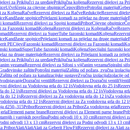
jelovi za Priključci za uređaje
Priključna koljena
Rezervni dijelovi za Pr
ice
Učvršćenja za cijevne obujmice
Čepovi
Brtve
Potrošni materijal
Geber
i za Koljena
Račve
Rezervni dijelovi za Račve
Redukcije
Rezervni dijelo
ice
Kandžaste spojnice
Prijelazni komadi za prijelaz na druge materijale
P
i komadi
Rezervni dijelovi za Spojni komadi
Pribor
Cijevne obujmice
Če
vi za Fazonski komadi
Koljena
Rezervni dijelovi za Koljena
Račve
Rezerv
omadi
Rezervni dijelovi za SuperTube fazonski komadi
Koljena
Rezervni
ice
Kandžaste spojnice
Prijelazni komadi za prijelaz na druge materijale
P
erit PE
Cijevi
Fazonski komadi
Rezervni dijelovi za Fazonski komadi
Ko
zonski komadi
SuperTube fazonski komadi
Koljena
Specijalni fazonski ko
jelaz na druge materijale
Rezervni dijelovi za Prijelazni komadi za prijel
jelovi za Priključci za uređaje
Priključna koljena
Rezervni dijelovi za Pr
jčanim vezama
Rezervni dijelovi za Sifoni s vijčanim vezama
Spiralni sif
Građevinske zaštite
Potrošni materijal
Zaštita od požara, zvučna izolacija 
 Zaštita od požara za kanalizacijske sustave
Zvučna izolacija
Izolacije od
odvodnjavanje
Dozračni ventili
Rezervni dijelovi za Dozračni ventili
Ventil
vni dijelovi za Vodolovna grla do 12 l/s
Vodolovna grla do 25 l/s
Rezerv
a do 12 l/s
Rezervni dijelovi za Vodolovna grla do 12 l/s
Vodolovna grla
la do 12 l/s
Rezervni dijelovi za Za vodolovna grla do 12 l/s
Za vodolovn
odolovna grla do 12 l/s
Rezervni dijelovi za Za vodolovna grla do 12 l/
anja d250–315
Pribor
Rezervni dijelovi za Pribor
Za vodolovna grla
Rezerv
 grla
Elementi parne brane
Rezervni dijelovi za Elementi parne brane
Pri
arnjih i vanjskih površina
Podni odvodi 10 x 10 cm
Rezervni dijelovi 
odni odvodi 13 x 13 cm
Rezervni dijelovi za Podni odvodi 13 x 13 cm
za Pribor
Alati
Alati
Alati za Geberit FlowFit
Rezervni dijelovi za Alati z