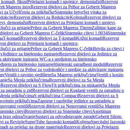
i komadi, fiksni
Prijelazni komadi i spojnice, demontažni
Rezervni
rit Mapress inox
Rezervni dijelovi za Pribor za Geberit Mapress
vi za Učvršćenja za priključke
Sistemske brtve
Set vijaka za
dukcije
Rezervni dijelovi za Redukcije
Koljena
Rezervni dijelovi za
jevi, demontažni
Rezervni dijelovi za Prijelazni komadi i spojevi,
ljučci za grijanje
Pribor za Geberit Mapress Therm
Zaštitne kape za
dijelovi za Geberit Mapress C-čelik
Sistemske cijevi 1.0034
Sistemske
na
T-komadi
Rezervni dijelovi za T-komadi
Križni komadi
Rezervni
ni dijelovi za Prijelazni komadi i spojnice,
ljučci za grijanje
Pribor za Geberit Mapress C-čelik
Brtvila za cijevi i
av
Jedinice za higijensko ispiranje
Rezervni dijelovi za Jedinice za
za aktiviranje ispiranja WC-a s uređajem za higijensko
đajem za higijensko ispiranje
Higijenski ugradbeni moduli
Rezervni
i dijelovi za Pribor za vodokotliće i uređaje za aktiviranje ispiranja
ure
Ventili s ravnim sjedištem
Sa Mapress priključcima
Ventili s kosim
kanje
Sa Mepla priključcima
Rezervni dijelovi za Sa Mepla
e
Rezervni dijelovi za S FlowFit priključcima za stiskanje
Sa Mepla
i za ugradnju u zid
Rezervni dijelovi za Kuglasti ventili za ugradnju u
 Mepla priključcima
S priključcima Compact
Rezervni dijelovi za S
avojnim priključcima
Zaporne i razdjelne jedinice za ugradnju u
povratni ventili
Rezervni dijelovi za Nepovratni ventili
Sa Mapress
stemske cijevi
Rezervni dijelovi za Sistemske cijevi
Asortiman
za brzo odzračivanje
Sustavi za odvodnjavanje zgrade
Geberit Silent-
vi za Revizije
SuperTube fazonski komadi
Koljena
Specijalni fazonski
madi za prijelaz na druge materijale
Rezervni dijelovi za Prijelazni