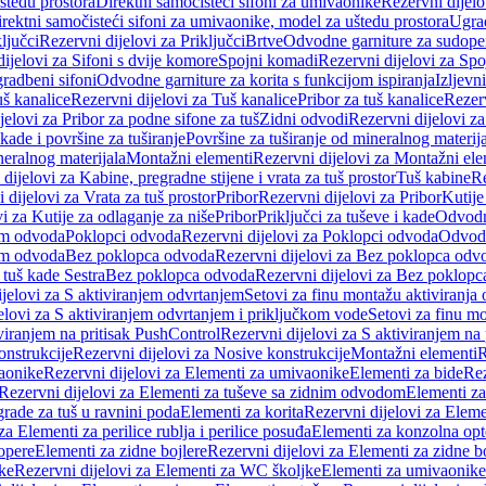
štedu prostora
Direktni samočisteći sifoni za umivaonike
Rezervni dijelo
irektni samočisteći sifoni za umivaonike, model za uštedu prostora
Ugrad
ljučci
Rezervni dijelovi za Priključci
Brtve
Odvodne garniture za sudope
ijelovi za Sifoni s dvije komore
Spojni komadi
Rezervni dijelovi za Sp
radbeni sifoni
Odvodne garniture za korita s funkcijom ispiranja
Izljevni
š kanalice
Rezervni dijelovi za Tuš kanalice
Pribor za tuš kanalice
Rezerv
jelovi za Pribor za podne sifone za tuš
Zidni odvodi
Rezervni dijelovi z
kade i površine za tuširanje
Površine za tuširanje od mineralnog materij
neralnog materijala
Montažni elementi
Rezervni dijelovi za Montažni ele
dijelovi za Kabine, pregradne stijene i vrata za tuš prostor
Tuš kabine
Re
 dijelovi za Vrata za tuš prostor
Pribor
Rezervni dijelovi za Pribor
Kutije
i za Kutije za odlaganje za niše
Pribor
Priključci za tuševe i kade
Odvodne
em odvoda
Poklopci odvoda
Rezervni dijelovi za Poklopci odvoda
Odvodn
em odvoda
Bez poklopca odvoda
Rezervni dijelovi za Bez poklopca odv
 tuš kade Sestra
Bez poklopca odvoda
Rezervni dijelovi za Bez poklop
jelovi za S aktiviranjem odvrtanjem
Setovi za finu montažu aktiviranja
elovi za S aktiviranjem odvrtanjem i priključkom vode
Setovi za finu mo
viranjem na pritisak PushControl
Rezervni dijelovi za S aktiviranjem na
onstrukcije
Rezervni dijelovi za Nosive konstrukcije
Montažni elementi
R
aonike
Rezervni dijelovi za Elementi za umivaonike
Elementi za bide
Rez
Rezervni dijelovi za Elementi za tuševe sa zidnim odvodom
Elementi za
grade za tuš u ravnini poda
Elementi za korita
Rezervni dijelovi za Eleme
za Elementi za perilice rublja i perilice posuđa
Elementi za konzolna opt
opere
Elementi za zidne bojlere
Rezervni dijelovi za Elementi za zidne b
ke
Rezervni dijelovi za Elementi za WC školjke
Elementi za umivaonike