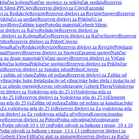
iključna koljena
Natične spojnice za priključak uređaja
Rezervni
it Silent-PP
Cijevi
Rezervni dijelovi za Cijevi
Fazonski
vi za Redukcije
Revizije
Rezervni dijelovi za Revizije
Spojevi
Rezervni
riključci za uređaje
Rezervni dijelovi za Priključci za
povi
Brtve
Zaštitne kape
Potrošni materijal
Geberit Silent-
ni dijelovi za Račve
Redukcije
Rezervni dijelovi za
 dijelovi za Koljena
Račve
Rezervni dijelovi za Račve
Spojevi
Rezervni
ribor
Rezervni dijelovi za Pribor
Cijevne
ljena
Račve
Redukcije
Revizije
Rezervni dijelovi za Revizije
Prijelazni
madi
Spojevi
Rezervni dijelovi za Spojevi
Zavareni spojevi
Natične
az na druge materijale
Vijčani spojevi
Rezervni dijelovi za Vijčani
iključna koljena
Priključne spojnice
Rezervni dijelovi za Priključne
oni
Rezervni dijelovi za Spiralni sifoni
Pribor
Cijevne
i zaštita od vlage
Zaštita od požara
Rezervni dijelovi za Zaštita od
 vibracijske buke tijela
Izolacije od vibracijske buke tijela i izolacija od
i za uštedu energije
Krovno odvodnjavanje Geberit Pluvia
Vodolovna
ni dijelovi za Vodolovna grla do 25 l/s
Vodolovna grla za
 do 25 l/s
Rezervni dijelovi za Vodolovna grla do 25 l/s
Elementi
a grla do 25 l/s
Zaštita od požara
Zaštita od požara za kanalizacijske
s
Za vodolovna grla do 25 l/s
Rezervni dijelovi za Za vodolovna grla
ni dijelovi za Za vodolovna grla
Za učvršćenja
Konvencionalno
bor
Rezervni dijelovi za Pribor
Podna odvodnja
Odvodnjavanje
za Podni odvodi 10 x 10 cm
Podni odvodi za balkone i terase, 10 x 10
Podni odvodi za balkone i terase, 13 x 13 cm
Rezervni dijelovi za
a Geberit FlowFit
Ručni alati za stiskanje
Rezervni dijelovi za Ručni