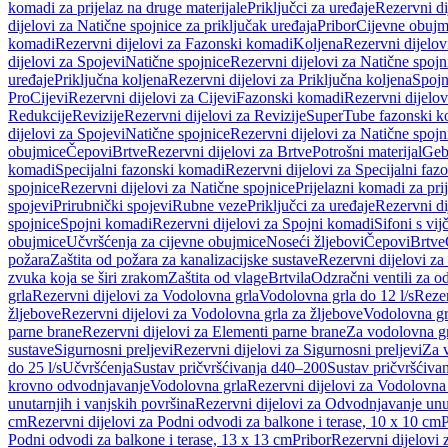
komadi za prijelaz na druge materijale
Priključci za uređaje
Rezervni di
dijelovi za Natične spojnice za priključak uređaja
Pribor
Cijevne obujm
komadi
Rezervni dijelovi za Fazonski komadi
Koljena
Rezervni dijelov
dijelovi za Spojevi
Natične spojnice
Rezervni dijelovi za Natične spojn
uređaje
Priključna koljena
Rezervni dijelovi za Priključna koljena
Spojn
Pro
Cijevi
Rezervni dijelovi za Cijevi
Fazonski komadi
Rezervni dijelo
Redukcije
Revizije
Rezervni dijelovi za Revizije
SuperTube fazonski k
dijelovi za Spojevi
Natične spojnice
Rezervni dijelovi za Natične spojn
obujmice
Čepovi
Brtve
Rezervni dijelovi za Brtve
Potrošni materijal
Geb
komadi
Specijalni fazonski komadi
Rezervni dijelovi za Specijalni fa
spojnice
Rezervni dijelovi za Natične spojnice
Prijelazni komadi za pri
spojevi
Prirubnički spojevi
Rubne veze
Priključci za uređaje
Rezervni di
spojnice
Spojni komadi
Rezervni dijelovi za Spojni komadi
Sifoni s vi
obujmice
Učvršćenja za cijevne obujmice
Noseći žljebovi
Čepovi
Brtve
požara
Zaštita od požara za kanalizacijske sustave
Rezervni dijelovi za
zvuka koja se širi zrakom
Zaštita od vlage
Brtvila
Odzračni ventili za 
grla
Rezervni dijelovi za Vodolovna grla
Vodolovna grla do 12 l/s
Rezer
žljebove
Rezervni dijelovi za Vodolovna grla za žljebove
Vodolovna grl
parne brane
Rezervni dijelovi za Elementi parne brane
Za vodolovna gr
sustave
Sigurnosni preljevi
Rezervni dijelovi za Sigurnosni preljevi
Za v
do 25 l/s
Učvršćenja
Sustav pričvršćivanja d40–200
Sustav pričvršćiv
krovno odvodnjavanje
Vodolovna grla
Rezervni dijelovi za Vodolovna
unutarnjih i vanjskih površina
Rezervni dijelovi za Odvodnjavanje unut
cm
Rezervni dijelovi za Podni odvodi za balkone i terase, 10 x 10 cm
P
Podni odvodi za balkone i terase, 13 x 13 cm
Pribor
Rezervni dijelovi 