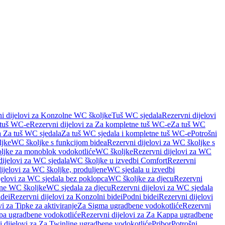
i dijelovi za Konzolne WC školjke
Tuš WC sjedala
Rezervni dijelovi
 tuš WC-e
Rezervni dijelovi za Za kompletne tuš WC-e
Za tuš WC
a Za tuš WC sjedala
Za tuš WC sjedala i kompletne tuš WC-e
Potrošni
ljke
WC školjke s funkcijom bidea
Rezervni dijelovi za WC školjke s
oljke za monoblok vodokotliće
WC školjke
Rezervni dijelovi za WC
dijelovi za WC sjedala
WC školjke u izvedbi Comfort
Rezervni
ijelovi za WC školjke, produljene
WC sjedala u izvedbi
jelovi za WC sjedala bez poklopca
WC školjke za djecu
Rezervni
dne WC školjke
WC sjedala za djecu
Rezervni dijelovi za WC sjedala
dei
Rezervni dijelovi za Konzolni bidei
Podni bidei
Rezervni dijelovi
i za Tipke za aktiviranje
Za Sigma ugradbene vodokotliće
Rezervni
a ugradbene vodokotliće
Rezervni dijelovi za Za Kappa ugradbene
 dijelovi za Za Twinline ugradbene vodokotliće
Pribor
Potrošni