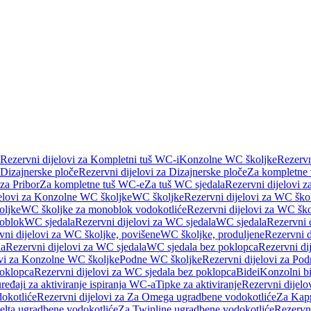
Rezervni dijelovi za Kompletni tuš WC-i
Konzolne WC školjke
Rezervn
Dizajnerske ploče
Rezervni dijelovi za Dizajnerske ploče
Za kompletne
 za Pribor
Za kompletne tuš WC-e
Za tuš WC sjedala
Rezervni dijelovi z
jelovi za Konzolne WC školjke
WC školjke
Rezervni dijelovi za WC ško
oljke
WC školjke za monoblok vodokotliće
Rezervni dijelovi za WC šk
oblok
WC sjedala
Rezervni dijelovi za WC sjedala
WC sjedala
Rezervni 
vni dijelovi za WC školjke, povišene
WC školjke, produljene
Rezervni d
la
Rezervni dijelovi za WC sjedala
WC sjedala bez poklopca
Rezervni di
ovi za Konzolne WC školjke
Podne WC školjke
Rezervni dijelovi za Po
oklopca
Rezervni dijelovi za WC sjedala bez poklopca
Bidei
Konzolni bi
uređaji za aktiviranje ispiranja WC-a
Tipke za aktiviranje
Rezervni dijelov
okotliće
Rezervni dijelovi za Za Omega ugradbene vodokotliće
Za Kapp
Delta ugradbene vodokotliće
Za Twinline ugradbene vodokotliće
Rezervni