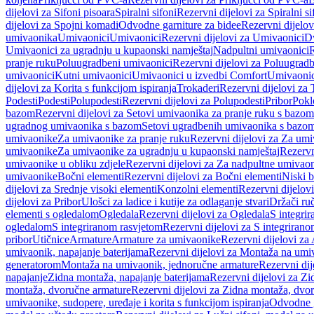
dijelovi za Sifoni pisoara
Spiralni sifoni
Rezervni dijelovi za Spiralni si
dijelovi za Spojni komadi
Odvodne garniture za bidee
Rezervni dijelov
umivaonika
Umivaonici
Umivaonici
Rezervni dijelovi za Umivaonici
Dv
Umivaonici za ugradnju u kupaonski namještaj
Nadpultni umivaonici
R
pranje ruku
Poluugradbeni umivaonici
Rezervni dijelovi za Poluugrad
umivaonici
Kutni umivaonici
Umivaonici u izvedbi Comfort
Umivaonic
dijelovi za Korita s funkcijom ispiranja
Trokaderi
Rezervni dijelovi za 
Podesti
Podesti
Polupodesti
Rezervni dijelovi za Polupodesti
Pribor
Pokl
bazom
Rezervni dijelovi za Setovi umivaonika za pranje ruku s bazom
ugradnog umivaonika s bazom
Setovi ugradbenih umivaonika s bazo
umivaonike
Za umivaonike za pranje ruku
Rezervni dijelovi za Za umi
umivaonike
Za umivaonike za ugradnju u kupaonski namještaj
Rezervn
umivaonike u obliku zdjele
Rezervni dijelovi za Za nadpultne umivaon
umivaonike
Bočni elementi
Rezervni dijelovi za Bočni elementi
Niski b
dijelovi za Srednje visoki elementi
Konzolni elementi
Rezervni dijelov
dijelovi za Pribor
Ulošci za ladice i kutije za odlaganje stvari
Držači ruč
elementi s ogledalom
Ogledala
Rezervni dijelovi za Ogledala
S integri
ogledalom
S integriranom rasvjetom
Rezervni dijelovi za S integriran
pribor
Utičnice
Armature
Armature za umivaonike
Rezervni dijelovi za
umivaonik, napajanje baterijama
Rezervni dijelovi za Montaža na umiv
generatorom
Montaža na umivaonik, jednoručne armature
Rezervni di
napajanje
Zidna montaža, napajanje baterijama
Rezervni dijelovi za Zi
montaža, dvoručne armature
Rezervni dijelovi za Zidna montaža, dvo
umivaonike, sudopere, uređaje i korita s funkcijom ispiranja
Odvodne g