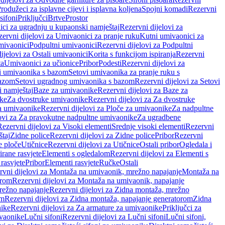
rodužeci za isplavne cijevi i isplavna koljena
Spojni komadi
Rezervni
sifoni
Priključci
Brtve
Prostor
ci za ugradnju u kupaonski namještaj
Rezervni dijelovi za
ervni dijelovi za Umivaonici za pranje ruku
Kutni umivaonici za
mivaonici
Podpultni umivaonici
Rezervni dijelovi za Podpultni
ijelovi za Ostali umivaonici
Korita s funkcijom ispiranja
Rezervni
ta
Umivaonici za učionice
Pribor
Podesti
Rezervni dijelovi za
i umivaonika s bazom
Setovi umivaonika za pranje ruku s
bazom
Setovi ugradnog umivaonika s bazom
Rezervni dijelovi za Setovi
 namještaj
Baze za umivaonike
Rezervni dijelovi za Baze za
ike
Za dvostruke umivaonike
Rezervni dijelovi za Za dvostruke
a umivaonike
Rezervni dijelovi za Ploče za umivaonike
Za nadpultne
lovi za Za pravokutne nadpultne umivaonike
Za ugradbene
Rezervni dijelovi za Visoki elementi
Srednje visoki elementi
Rezervni
štaj
Zidne police
Rezervni dijelovi za Zidne police
Pribor
Rezervni
 ploče
Utičnice
Rezervni dijelovi za Utičnice
Ostali pribor
Ogledala i
irane rasvjete
Elementi s ogledalom
Rezervni dijelovi za Elementi s
 rasvjete
Pribor
Elementi rasvjete
Ručke
Ostali
rvni dijelovi za Montaža na umivaonik, mrežno napajanje
Montaža na
orom
Rezervni dijelovi za Montaža na umivaonik, napajanje
režno napajanje
Rezervni dijelovi za Zidna montaža, mrežno
om
Rezervni dijelovi za Zidna montaža, napajanje generatorom
Zidna
nike
Rezervni dijelovi za Za armature za umivaonike
Priključci za
ivaonike
Lučni sifoni
Rezervni dijelovi za Lučni sifoni
Lučni sifoni,