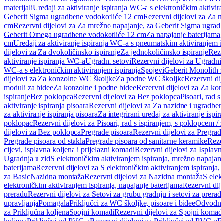
materijali
Uređaji za aktiviranje ispiranja WC-a s elektroničkim aktivir
Geberit Sigma ugradbene vodokotliće 12 cm
Rezervni dijelovi za Za
cm
Rezervni dijelovi za Za mrežno napajanje, za Geberit Sigma ugra
Geberit Omega ugradbene vodokotliće 12 cm
Za napajanje baterijam
cm
Uređaji za aktiviranje ispiranja WC-a s pneumatskim aktiviranjem i
dijelovi za Za dvokoličinsko ispiranje
Za jednokoličinsko ispiranje
Reze
aktiviranje ispiranja WC-a
Ugradni setovi
Rezervni dijelovi za Ugradni
WC-a s elektroničkim aktiviranjem ispiranja
Spojevi
Geberit Monolith 
dijelovi za Za konzolne WC školjke
Za podne WC školjke
Rezervni di
moduli za bidee
Za konzolne i podne bidee
Rezervni dijelovi za Za ko
ispiranje
Bez poklopca
Rezervni dijelovi za Bez poklopca
Pisoari, rad 
aktiviranje ispiranja pisoara
Rezervni dijelovi za Za nazidne i ugradbene
za aktiviranje ispiranja pisoara
Za integrirani uređaj za aktiviranje ispi
poklopac
Rezervni dijelovi za Pisoari, rad s ispiranjem, s poklopcem /
dijelovi za Bez poklopca
Pregrade pisoara
Rezervni dijelovi za Pregrad
Pregrade pisoara od stakla
Pregrade pisoara od sanitarne keramike
Reze
cijevi, isplavna koljena i prijelazni komadi
Rezervni dijelovi za Isplavn
Ugradnja u zid
S elektroničkim aktiviranjem ispiranja, mrežno napajan
baterijama
Rezervni dijelovi za S elektroničkim aktiviranjem ispiranja,
za Basic
Nazidna montaža
Rezervni dijelovi za Nazidna montaža
S ele
elektroničkim aktiviranjem ispiranja, napajanje baterijama
Rezervni dij
preradu
Rezervni dijelovi za Setovi za grubu gradnju i setovi za prera
upravljanja
Pomagala
Priključci za WC školjke, pisoare i bidee
Odvodne
za Priključna koljena
Spojni komadi
Rezervni dijelovi za Spojni komad
koljena
Priključci od PVC-a
Rezervni dijelovi za Priključci od PVC-a
B