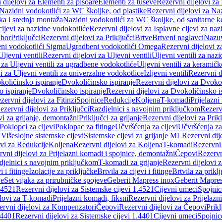
 dijelovi za Elementi za pisoare
Elementi za tuševe
Rezervni dijelovi za
Nazidni vodokotlići za WC školjke, od plastike
Rezervni dijelovi za Na
ka i srednja montaža
Nazidni vodokotlići za WC školjke, od sanitarne 
cijevi za nazidne vodokotliće
Rezervni dijelovi za Isplavne cijevi za na
ibor
Priključci
Rezervni dijelovi za Priključci
Brtve
Brtveni naglavci
Nazuvi
eni vodokotlići Sigma
Ugradbeni vodokotlići Omega
Rezervni dijelovi 
Uljevni ventili
Rezervni dijelovi za Uljevni ventili
Uljevni ventili za naz
 za Uljevni ventili za ugradbene vodokotliće
Uljevni ventili za keramič
i za Uljevni ventili za univerzalne vodokotlice
Izljevni ventili
Rezervni di
količinsko ispiranje
Dvokoličinsko ispiranje
Rezervni dijelovi za Dvokol
o ispiranje
Dvokoličinsko ispiranje
Rezervni dijelovi za Dvokoličinsko i
zervni dijelovi za Fitinzi
Spojnice
Redukcije
Koljena
T-komadi
Prijelazni
ezervni dijelovi za Priključci
Razdjelnici s navojnim priključkom
Rezerv
vi za grijanje, demontažni
Priključci za grijanje
Rezervni dijelovi za Prikl
Poklopci za cijevi
Poklopac za fitinge
Učvršćenja za cijevi
Učvršćenja za
 Višeslojne sistemske cijevi
Sistemske cijevi za grijanje ML
Rezervni dij
ovi za Redukcije
Koljena
Rezervni dijelovi za Koljena
T-komadi
Rezervni
vni dijelovi za Prijelazni komadi i spojnice, demontažni
Čepovi
Rezervn
djelnici s navojnim priključkom
T-komadi za grijanje
Rezervni dijelovi 
i i fitinge
Izolacije za priključke
Brtvila za cijevi i fitinge
Brtvila za prikl
ve
Set vijaka za prirubničke spojeve
Geberit Mapress inox
Geberit Mapres
.4521
Rezervni dijelovi za Sistemske cijevi 1.4521
Cijevni umeci
Spojnic
elovi za T-komadi
Prijelazni komadi, fiksni
Rezervni dijelovi za Prijelazn
ervni dijelovi za Kompenzatori
Čepovi
Rezervni dijelovi za Čepovi
Prikl
.4401
Rezervni dijelovi za Sistemske cijevi 1.4401
Cijevni umeci
Spojnic