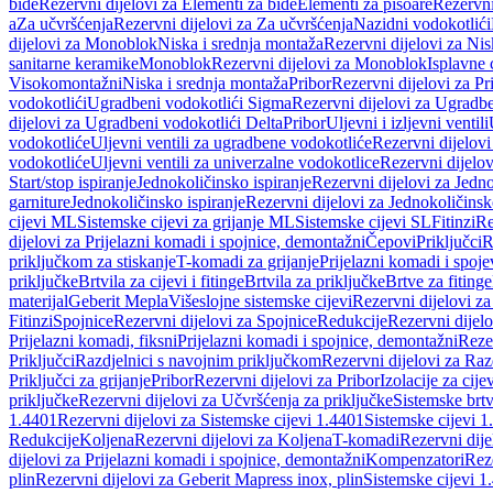
bide
Rezervni dijelovi za Elementi za bide
Elementi za pisoare
Rezervni
a
Za učvršćenja
Rezervni dijelovi za Za učvršćenja
Nazidni vodokotlići
dijelovi za Monoblok
Niska i srednja montaža
Rezervni dijelovi za Nis
sanitarne keramike
Monoblok
Rezervni dijelovi za Monoblok
Isplavne 
Visokomontažni
Niska i srednja montaža
Pribor
Rezervni dijelovi za Pr
vodokotlići
Ugradbeni vodokotlići Sigma
Rezervni dijelovi za Ugradb
dijelovi za Ugradbeni vodokotlići Delta
Pribor
Uljevni i izljevni ventili
vodokotliće
Uljevni ventili za ugradbene vodokotliće
Rezervni dijelovi
vodokotliće
Uljevni ventili za univerzalne vodokotlice
Rezervni dijelov
Start/stop ispiranje
Jednokoličinsko ispiranje
Rezervni dijelovi za Jedno
garniture
Jednokoličinsko ispiranje
Rezervni dijelovi za Jednokoličinsk
cijevi ML
Sistemske cijevi za grijanje ML
Sistemske cijevi SL
Fitinzi
Re
dijelovi za Prijelazni komadi i spojnice, demontažni
Čepovi
Priključci
R
priključkom za stiskanje
T-komadi za grijanje
Prijelazni komadi i spoje
priključke
Brtvila za cijevi i fitinge
Brtvila za priključke
Brtve za fitinge
materijal
Geberit Mepla
Višeslojne sistemske cijevi
Rezervni dijelovi za
Fitinzi
Spojnice
Rezervni dijelovi za Spojnice
Redukcije
Rezervni dijel
Prijelazni komadi, fiksni
Prijelazni komadi i spojnice, demontažni
Rezer
Priključci
Razdjelnici s navojnim priključkom
Rezervni dijelovi za Raz
Priključci za grijanje
Pribor
Rezervni dijelovi za Pribor
Izolacije za cijev
priključke
Rezervni dijelovi za Učvršćenja za priključke
Sistemske brt
1.4401
Rezervni dijelovi za Sistemske cijevi 1.4401
Sistemske cijevi 1
Redukcije
Koljena
Rezervni dijelovi za Koljena
T-komadi
Rezervni dij
dijelovi za Prijelazni komadi i spojnice, demontažni
Kompenzatori
Rez
plin
Rezervni dijelovi za Geberit Mapress inox, plin
Sistemske cijevi 1