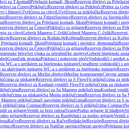
elovi za T-komadi
Prijelazni komadi, fiksni
Rezervni dijelovi za Prijelazn
ijelovi za Čepovi
Priključci
Rezervni dijelovi za Priključci
Pribor za Gebe
vi i fitinge
Učvršćenja za cijevi
Učvršćenja za priključke
Rezervni dijelo
inzi
Rezervni dijelovi za Fitinzi
Spojnice
Rezervni dijelovi za Spojnice
Re
sni
Rezervni dijelovi za Prijelazni komadi, fiksni
Prijelazni komadi i spo
ezervni dijelovi za Čepovi
Priključci za grijanje
Rezervni dijelovi za Prik
nja za cijevi
Geberit Mapress C-čelik
Geberit Mapress C-čelik
Rezervni 
kcije
Rezervni dijelovi za Redukcije
Koljena
Rezervni dijelovi za Kolje
 Prijelazni komadi, fiksni
Prijelazni komadi i spojnice, demontažni
Rezerv
ezervni dijelovi za Čepovi
Priključci za grijanje
Rezervni dijelovi za Prik
Sistemske brtve
Set vijaka za prirubničke spojeve
Geberit higijenski sust
beli
Graničnik protoka
Poklopci i pokrovne ploče
Vodokotlići i uređaji 
ranja WC-a s uređajem za higijensko ispiranje
Ugradbeni vodokotlići s ure
e za aktiviranje ispiranja WC-a s uređajem za higijensko ispiranje
Rezervn
Rezervni dijelovi za Mrežni dijelovi
Mrežne komponente
Cijevne armat
jučcima za stiskanje
Rezervni dijelovi za S FlowFit priključcima za stis
i
Rezervni dijelovi za Kuglasti ventili
S FlowFit priključcima za stiskanj
iključcima
Rezervni dijelovi za Sa Mapress priključcima
Kuglasti ventil
priključcima za stiskanje
Sa Mepla priključcima
Rezervni dijelovi za Sa
a Mapress priključcima
S navojnim priključcima
Rezervni dijelovi za S n
S priključcima Compact
Rezervni dijelovi za S priključcima Compact
Ne
tili za grijanje
Ventili za brzo odzračivanje
Podno grijanje ili hlađenje
Si
odno grijanje
Rezervni dijelovi za Razdjelnici za podno grijanje
Ventili 
jena
Račve
Rezervni dijelovi za Račve
Redukcije
Revizije
Rezervni dijelo
pojnice
Rezervni dijelovi za Natične spojnice
Stezni spojevi
Prijelazni ko