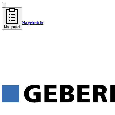
Na geberit.hr
Moji popisi