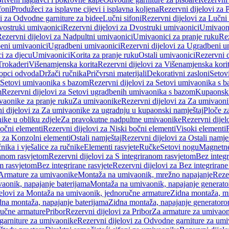
foni
Produžeci za isplavne cijevi i isplavna koljena
Rezervni dijelovi za P
i za Odvodne garniture za bidee
Lučni sifoni
Rezervni dijelovi za Lučni 
ostruki umivaonici
Rezervni dijelovi za Dvostruki umivaonici
Umivaoni
ezervni dijelovi za Nadpultni umivaonici
Umivaonici za pranje ruku
Rez
beni umivaonici
Ugradbeni umivaonici
Rezervni dijelovi za Ugradbeni u
i za djecu
Umivaonici
Korita za pranje ruku
Ostali umivaonici
Rezervni d
Trokaderi
Višenamjenska korita
Rezervni dijelovi za Višenamjenska kori
opci odvoda
Držači ručnika
Pričvrsni materijali
Dekorativni zasloni
Setov
Setovi umivaonika s bazom
Rezervni dijelovi za Setovi umivaonika s 
m
Rezervni dijelovi za Setovi ugradbenih umivaonika s bazom
Kupaonski
vaonike za pranje ruku
Za umivaonike
Rezervni dijelovi za Za umivaon
i dijelovi za Za umivaonike za ugradnju u kupaonski namještaj
Ploče z
ike u obliku zdjele
Za pravokutne nadpultne umivaonike
Rezervni dije
očni elementi
Rezervni dijelovi za Niski bočni elementi
Visoki elementi
i za Konzolni elementi
Ostali namještaj
Rezervni dijelovi za Ostali namje
nika i vješalice za ručnike
Elementi rasvjete
Ručke
Setovi nogu
Magnetne
ranom rasvjetom
Rezervni dijelovi za S integriranom rasvjetom
Bez integr
om rasvjetom
Bez integrirane rasvjete
Rezervni dijelovi za Bez integrirane
 Armature za umivaonike
Montaža na umivaonik, mrežno napajanje
Reze
aonik, napajanje baterijama
Montaža na umivaonik, napajanje generat
jelovi za Montaža na umivaonik, jednoručne armature
Zidna montaža, m
dna montaža, napajanje baterijama
Zidna montaža, napajanje generator
ručne armature
Pribor
Rezervni dijelovi za Pribor
Za armature za umivao
arniture za umivaonike
Rezervni dijelovi za Odvodne garniture za um