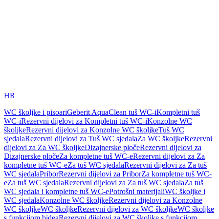
HR
WC školjke i pisoari
Geberit AquaClean tuš WC-i
Kompletni tuš
WC-i
Rezervni dijelovi za Kompletni tuš WC-i
Konzolne WC
školjke
Rezervni dijelovi za Konzolne WC školjke
Tuš WC
sjedala
Rezervni dijelovi za Tuš WC sjedala
Za WC školjke
Rezervni
dijelovi za Za WC školjke
Dizajnerske ploče
Rezervni dijelovi za
Dizajnerske ploče
Za kompletne tuš WC-e
Rezervni dijelovi za Za
kompletne tuš WC-e
Za tuš WC sjedala
Rezervni dijelovi za Za tuš
WC sjedala
Pribor
Rezervni dijelovi za Pribor
Za kompletne tuš WC-
e
Za tuš WC sjedala
Rezervni dijelovi za Za tuš WC sjedala
Za tuš
WC sjedala i kompletne tuš WC-e
Potrošni materijali
WC školjke i
WC sjedala
Konzolne WC školjke
Rezervni dijelovi za Konzolne
WC školjke
WC školjke
Rezervni dijelovi za WC školjke
WC školjke
s funkcijom bidea
Rezervni dijelovi za WC školjke s funkcijom