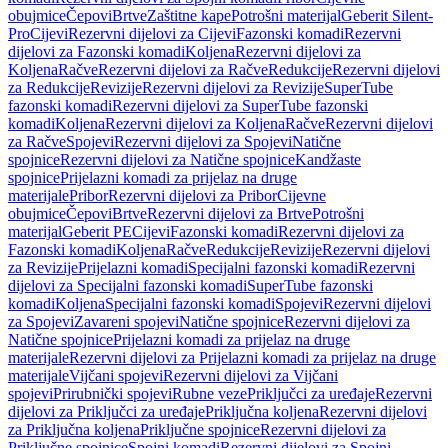
obujmice
Čepovi
Brtve
Zaštitne kape
Potrošni materijal
Geberit Silent-
Pro
Cijevi
Rezervni dijelovi za Cijevi
Fazonski komadi
Rezervni
dijelovi za Fazonski komadi
Koljena
Rezervni dijelovi za
Koljena
Račve
Rezervni dijelovi za Račve
Redukcije
Rezervni dijelovi
za Redukcije
Revizije
Rezervni dijelovi za Revizije
SuperTube
fazonski komadi
Rezervni dijelovi za SuperTube fazonski
komadi
Koljena
Rezervni dijelovi za Koljena
Račve
Rezervni dijelovi
za Račve
Spojevi
Rezervni dijelovi za Spojevi
Natične
spojnice
Rezervni dijelovi za Natične spojnice
Kandžaste
spojnice
Prijelazni komadi za prijelaz na druge
materijale
Pribor
Rezervni dijelovi za Pribor
Cijevne
obujmice
Čepovi
Brtve
Rezervni dijelovi za Brtve
Potrošni
materijal
Geberit PE
Cijevi
Fazonski komadi
Rezervni dijelovi za
Fazonski komadi
Koljena
Račve
Redukcije
Revizije
Rezervni dijelovi
za Revizije
Prijelazni komadi
Specijalni fazonski komadi
Rezervni
dijelovi za Specijalni fazonski komadi
SuperTube fazonski
komadi
Koljena
Specijalni fazonski komadi
Spojevi
Rezervni dijelovi
za Spojevi
Zavareni spojevi
Natične spojnice
Rezervni dijelovi za
Natične spojnice
Prijelazni komadi za prijelaz na druge
materijale
Rezervni dijelovi za Prijelazni komadi za prijelaz na druge
materijale
Vijčani spojevi
Rezervni dijelovi za Vijčani
spojevi
Prirubnički spojevi
Rubne veze
Priključci za uređaje
Rezervni
dijelovi za Priključci za uređaje
Priključna koljena
Rezervni dijelovi
za Priključna koljena
Priključne spojnice
Rezervni dijelovi za
Priključne spojnice
Spojni komadi
Rezervni dijelovi za Spojni