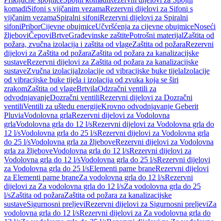
komadi
Sifoni s vijčanim vezama
Rezervni dijelovi za Sifoni s
vijčanim vezama
Spiralni sifoni
Rezervni dijelovi za Spiralni
sifoni
Pribor
Cijevne obujmice
Učvršćenja za cijevne obujmice
Noseći
žljebovi
Čepovi
Brtve
Građevinske zaštite
Potrošni materijal
Zaštita od
požara, zvučna izolacija i zaštita od vlage
Zaštita od požara
Rezervni
dijelovi za Zaštita od požara
Zaštita od požara za kanalizacijske
sustave
Rezervni dijelovi za Zaštita od požara za kanalizacijske
sustave
Zvučna izolacija
Izolacije od vibracijske buke tijela
Izolacije
od vibracijske buke tijela i izolacija od zvuka koja se širi
zrakom
Zaštita od vlage
Brtvila
Odzračni ventili za
odvodnjavanje
Dozračni ventili
Rezervni dijelovi za Dozračni
ventili
Ventili za uštedu energije
Krovno odvodnjavanje Geberit
Pluvia
Vodolovna grla
Rezervni dijelovi za Vodolovna
grla
Vodolovna grla do 12 l/s
Rezervni dijelovi za Vodolovna grla do
12 l/s
Vodolovna grla do 25 l/s
Rezervni dijelovi za Vodolovna grla
do 25 l/s
Vodolovna grla za žljebove
Rezervni dijelovi za Vodolovna
grla za žljebove
Vodolovna grla do 12 l/s
Rezervni dijelovi za
Vodolovna grla do 12 l/s
Vodolovna grla do 25 l/s
Rezervni dijelovi
za Vodolovna grla do 25 l/s
Elementi parne brane
Rezervni dijelovi
za Elementi parne brane
Za vodolovna grla do 12 l/s
Rezervni
dijelovi za Za vodolovna grla do 12 l/s
Za vodolovna grla do 25
l/s
Zaštita od požara
Zaštita od požara za kanalizacijske
sustave
Sigurnosni preljevi
Rezervni dijelovi za Sigurnosni preljevi
Za
vodolovna grla do 12 l/s
Rezervni dijelovi za Za vodolovna grla do