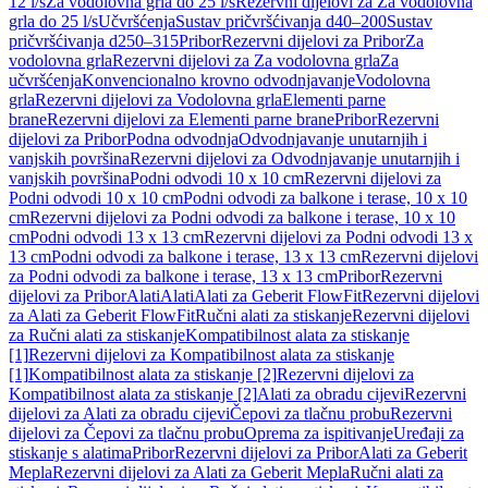
12 l/s
Za vodolovna grla do 25 l/s
Rezervni dijelovi za Za vodolovna
grla do 25 l/s
Učvršćenja
Sustav pričvršćivanja d40–200
Sustav
pričvršćivanja d250–315
Pribor
Rezervni dijelovi za Pribor
Za
vodolovna grla
Rezervni dijelovi za Za vodolovna grla
Za
učvršćenja
Konvencionalno krovno odvodnjavanje
Vodolovna
grla
Rezervni dijelovi za Vodolovna grla
Elementi parne
brane
Rezervni dijelovi za Elementi parne brane
Pribor
Rezervni
dijelovi za Pribor
Podna odvodnja
Odvodnjavanje unutarnjih i
vanjskih površina
Rezervni dijelovi za Odvodnjavanje unutarnjih i
vanjskih površina
Podni odvodi 10 x 10 cm
Rezervni dijelovi za
Podni odvodi 10 x 10 cm
Podni odvodi za balkone i terase, 10 x 10
cm
Rezervni dijelovi za Podni odvodi za balkone i terase, 10 x 10
cm
Podni odvodi 13 x 13 cm
Rezervni dijelovi za Podni odvodi 13 x
13 cm
Podni odvodi za balkone i terase, 13 x 13 cm
Rezervni dijelovi
za Podni odvodi za balkone i terase, 13 x 13 cm
Pribor
Rezervni
dijelovi za Pribor
Alati
Alati
Alati za Geberit FlowFit
Rezervni dijelovi
za Alati za Geberit FlowFit
Ručni alati za stiskanje
Rezervni dijelovi
za Ručni alati za stiskanje
Kompatibilnost alata za stiskanje
[1]
Rezervni dijelovi za Kompatibilnost alata za stiskanje
[1]
Kompatibilnost alata za stiskanje [2]
Rezervni dijelovi za
Kompatibilnost alata za stiskanje [2]
Alati za obradu cijevi
Rezervni
dijelovi za Alati za obradu cijevi
Čepovi za tlačnu probu
Rezervni
dijelovi za Čepovi za tlačnu probu
Oprema za ispitivanje
Uređaji za
stiskanje s alatima
Pribor
Rezervni dijelovi za Pribor
Alati za Geberit
Mepla
Rezervni dijelovi za Alati za Geberit Mepla
Ručni alati za