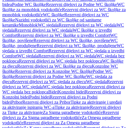
bidea
Podne WC školjke
Rezervni dijelovi za Podne WC školjke
WC
školjke za monoblok vodokotliće
Rezervni dijelovi za WC školjke za
monoblok vodokotliće
WC školjke
Rezervni dijelovi za WC
školjke
Nazidni vodokotlići za WC školjke od sanitarne
keramike
Monoblok
WC sjedala
Rezervni dijelovi za WC sjedala
WC
sjedala
Rezervni dijelovi za WC sjedala
WC školjke u izvedbi
Comfort
Rezervni dijelovi za WC školjke u izvedbi Comfort
WC
školjke, povišene
Rezervni dijelovi za WC školjke, povišene
WC
školjke, produljene
Rezervni dijelovi za WC školjke, produljene
WC
sjedala u izvedbi Comfort
Rezervni dijelovi za WC sjedala u izvedbi
Comfort
WC sjedala
Rezervni dijelovi za WC sjedala
WC sjedala bez
poklopca
Rezervni dijelovi za WC sjedala bez poklopca
WC školjke
za djecu
Rezervni dijelovi za WC školjke za djecu
Konzolne WC
školjke
Rezervni dijelovi za Konzolne WC školjke
Podne WC
školjke
Rezervni dijelovi za Podne WC školjke
WC sjedala za
djecu
Rezervni dijelovi za WC sjedala za djecu
WC sjedala
Rezervni
dijelovi za WC sjedala
WC sjedala bez poklopca
Rezervni dijelovi za
WC sjedala bez poklopca
Bidei
Konzolni bidei
Rezervni dijelovi za
Konzolni bidei
Podni bidei
Rezervni dijelovi za Podni
bidei
Pribor
Rezervni dijelovi za Pribor
Tipke za aktiviranje i uređaji
za aktiviranje ispiranja WC-a
Tipke za aktiviranje
Rezervni dijelovi
za Tipke za aktiviranje
Za Sigma ugradbene vodokotliće
Rezervni
dijelovi za Za Sigma ugradbene vodokotliće
Za Omega ugradbene
vodokotliće
Rezervni dijelovi za Za Omega ugradbene
vodokotliće
Za Kappa ugradbene vodokotliće
Rezervni dijelovi za Za