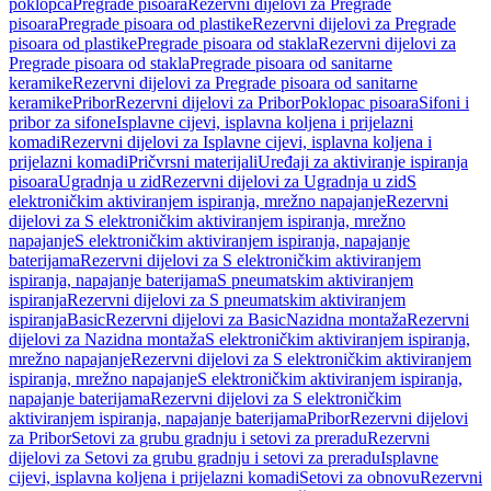
poklopca
Pregrade pisoara
Rezervni dijelovi za Pregrade
pisoara
Pregrade pisoara od plastike
Rezervni dijelovi za Pregrade
pisoara od plastike
Pregrade pisoara od stakla
Rezervni dijelovi za
Pregrade pisoara od stakla
Pregrade pisoara od sanitarne
keramike
Rezervni dijelovi za Pregrade pisoara od sanitarne
keramike
Pribor
Rezervni dijelovi za Pribor
Poklopac pisoara
Sifoni i
pribor za sifone
Isplavne cijevi, isplavna koljena i prijelazni
komadi
Rezervni dijelovi za Isplavne cijevi, isplavna koljena i
prijelazni komadi
Pričvrsni materijali
Uređaji za aktiviranje ispiranja
pisoara
Ugradnja u zid
Rezervni dijelovi za Ugradnja u zid
S
elektroničkim aktiviranjem ispiranja, mrežno napajanje
Rezervni
dijelovi za S elektroničkim aktiviranjem ispiranja, mrežno
napajanje
S elektroničkim aktiviranjem ispiranja, napajanje
baterijama
Rezervni dijelovi za S elektroničkim aktiviranjem
ispiranja, napajanje baterijama
S pneumatskim aktiviranjem
ispiranja
Rezervni dijelovi za S pneumatskim aktiviranjem
ispiranja
Basic
Rezervni dijelovi za Basic
Nazidna montaža
Rezervni
dijelovi za Nazidna montaža
S elektroničkim aktiviranjem ispiranja,
mrežno napajanje
Rezervni dijelovi za S elektroničkim aktiviranjem
ispiranja, mrežno napajanje
S elektroničkim aktiviranjem ispiranja,
napajanje baterijama
Rezervni dijelovi za S elektroničkim
aktiviranjem ispiranja, napajanje baterijama
Pribor
Rezervni dijelovi
za Pribor
Setovi za grubu gradnju i setovi za preradu
Rezervni
dijelovi za Setovi za grubu gradnju i setovi za preradu
Isplavne
cijevi, isplavna koljena i prijelazni komadi
Setovi za obnovu
Rezervni