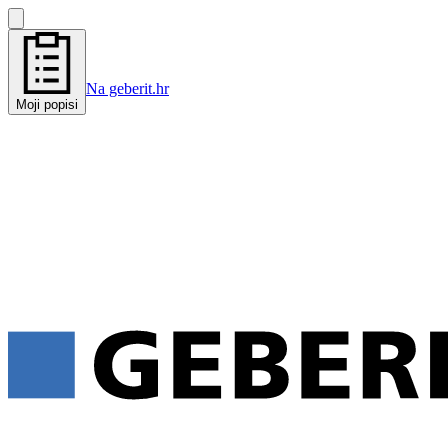
Na geberit.hr
Moji popisi