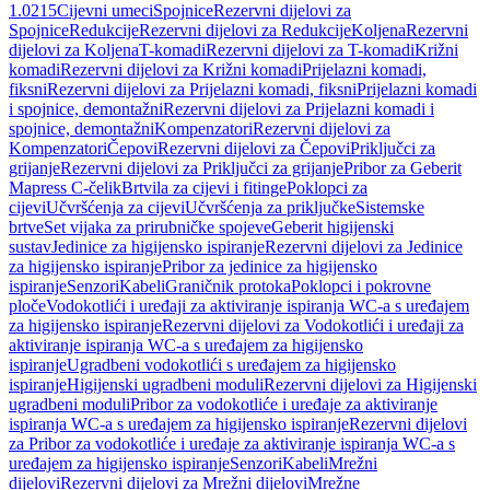
1.0215
Cijevni umeci
Spojnice
Rezervni dijelovi za
Spojnice
Redukcije
Rezervni dijelovi za Redukcije
Koljena
Rezervni
dijelovi za Koljena
T-komadi
Rezervni dijelovi za T-komadi
Križni
komadi
Rezervni dijelovi za Križni komadi
Prijelazni komadi,
fiksni
Rezervni dijelovi za Prijelazni komadi, fiksni
Prijelazni komadi
i spojnice, demontažni
Rezervni dijelovi za Prijelazni komadi i
spojnice, demontažni
Kompenzatori
Rezervni dijelovi za
Kompenzatori
Čepovi
Rezervni dijelovi za Čepovi
Priključci za
grijanje
Rezervni dijelovi za Priključci za grijanje
Pribor za Geberit
Mapress C-čelik
Brtvila za cijevi i fitinge
Poklopci za
cijevi
Učvršćenja za cijevi
Učvršćenja za priključke
Sistemske
brtve
Set vijaka za prirubničke spojeve
Geberit higijenski
sustav
Jedinice za higijensko ispiranje
Rezervni dijelovi za Jedinice
za higijensko ispiranje
Pribor za jedinice za higijensko
ispiranje
Senzori
Kabeli
Graničnik protoka
Poklopci i pokrovne
ploče
Vodokotlići i uređaji za aktiviranje ispiranja WC-a s uređajem
za higijensko ispiranje
Rezervni dijelovi za Vodokotlići i uređaji za
aktiviranje ispiranja WC-a s uređajem za higijensko
ispiranje
Ugradbeni vodokotlići s uređajem za higijensko
ispiranje
Higijenski ugradbeni moduli
Rezervni dijelovi za Higijenski
ugradbeni moduli
Pribor za vodokotliće i uređaje za aktiviranje
ispiranja WC-a s uređajem za higijensko ispiranje
Rezervni dijelovi
za Pribor za vodokotliće i uređaje za aktiviranje ispiranja WC-a s
uređajem za higijensko ispiranje
Senzori
Kabeli
Mrežni
dijelovi
Rezervni dijelovi za Mrežni dijelovi
Mrežne