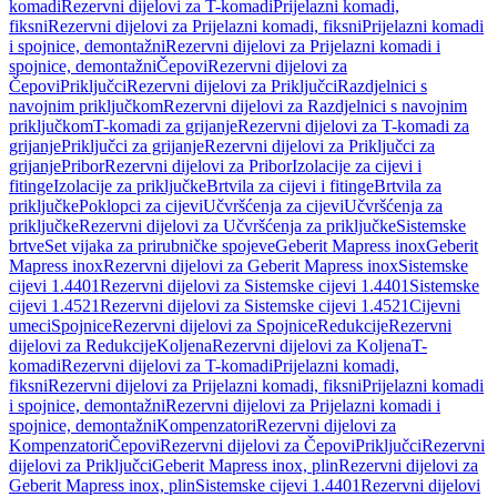
komadi
Rezervni dijelovi za T-komadi
Prijelazni komadi,
fiksni
Rezervni dijelovi za Prijelazni komadi, fiksni
Prijelazni komadi
i spojnice, demontažni
Rezervni dijelovi za Prijelazni komadi i
spojnice, demontažni
Čepovi
Rezervni dijelovi za
Čepovi
Priključci
Rezervni dijelovi za Priključci
Razdjelnici s
navojnim priključkom
Rezervni dijelovi za Razdjelnici s navojnim
priključkom
T-komadi za grijanje
Rezervni dijelovi za T-komadi za
grijanje
Priključci za grijanje
Rezervni dijelovi za Priključci za
grijanje
Pribor
Rezervni dijelovi za Pribor
Izolacije za cijevi i
fitinge
Izolacije za priključke
Brtvila za cijevi i fitinge
Brtvila za
priključke
Poklopci za cijevi
Učvršćenja za cijevi
Učvršćenja za
priključke
Rezervni dijelovi za Učvršćenja za priključke
Sistemske
brtve
Set vijaka za prirubničke spojeve
Geberit Mapress inox
Geberit
Mapress inox
Rezervni dijelovi za Geberit Mapress inox
Sistemske
cijevi 1.4401
Rezervni dijelovi za Sistemske cijevi 1.4401
Sistemske
cijevi 1.4521
Rezervni dijelovi za Sistemske cijevi 1.4521
Cijevni
umeci
Spojnice
Rezervni dijelovi za Spojnice
Redukcije
Rezervni
dijelovi za Redukcije
Koljena
Rezervni dijelovi za Koljena
T-
komadi
Rezervni dijelovi za T-komadi
Prijelazni komadi,
fiksni
Rezervni dijelovi za Prijelazni komadi, fiksni
Prijelazni komadi
i spojnice, demontažni
Rezervni dijelovi za Prijelazni komadi i
spojnice, demontažni
Kompenzatori
Rezervni dijelovi za
Kompenzatori
Čepovi
Rezervni dijelovi za Čepovi
Priključci
Rezervni
dijelovi za Priključci
Geberit Mapress inox, plin
Rezervni dijelovi za
Geberit Mapress inox, plin
Sistemske cijevi 1.4401
Rezervni dijelovi