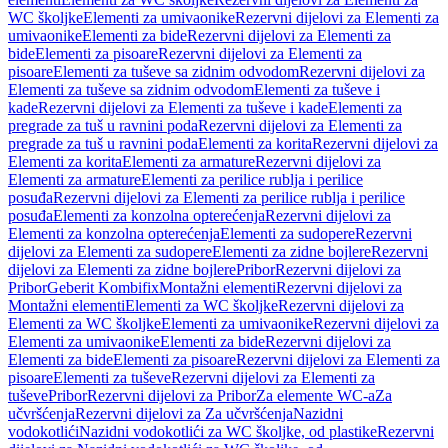
WC školjke
Elementi za umivaonike
Rezervni dijelovi za Elementi za
umivaonike
Elementi za bide
Rezervni dijelovi za Elementi za
bide
Elementi za pisoare
Rezervni dijelovi za Elementi za
pisoare
Elementi za tuševe sa zidnim odvodom
Rezervni dijelovi za
Elementi za tuševe sa zidnim odvodom
Elementi za tuševe i
kade
Rezervni dijelovi za Elementi za tuševe i kade
Elementi za
pregrade za tuš u ravnini poda
Rezervni dijelovi za Elementi za
pregrade za tuš u ravnini poda
Elementi za korita
Rezervni dijelovi za
Elementi za korita
Elementi za armature
Rezervni dijelovi za
Elementi za armature
Elementi za perilice rublja i perilice
posuđa
Rezervni dijelovi za Elementi za perilice rublja i perilice
posuđa
Elementi za konzolna opterećenja
Rezervni dijelovi za
Elementi za konzolna opterećenja
Elementi za sudopere
Rezervni
dijelovi za Elementi za sudopere
Elementi za zidne bojlere
Rezervni
dijelovi za Elementi za zidne bojlere
Pribor
Rezervni dijelovi za
Pribor
Geberit Kombifix
Montažni elementi
Rezervni dijelovi za
Montažni elementi
Elementi za WC školjke
Rezervni dijelovi za
Elementi za WC školjke
Elementi za umivaonike
Rezervni dijelovi za
Elementi za umivaonike
Elementi za bide
Rezervni dijelovi za
Elementi za bide
Elementi za pisoare
Rezervni dijelovi za Elementi za
pisoare
Elementi za tuševe
Rezervni dijelovi za Elementi za
tuševe
Pribor
Rezervni dijelovi za Pribor
Za elemente WC-a
Za
učvršćenja
Rezervni dijelovi za Za učvršćenja
Nazidni
vodokotlići
Nazidni vodokotlići za WC školjke, od plastike
Rezervni