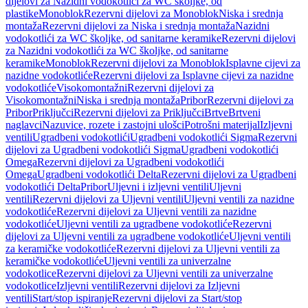
dijelovi za Nazidni vodokotlići za WC školjke, od
plastike
Monoblok
Rezervni dijelovi za Monoblok
Niska i srednja
montaža
Rezervni dijelovi za Niska i srednja montaža
Nazidni
vodokotlići za WC školjke, od sanitarne keramike
Rezervni dijelovi
za Nazidni vodokotlići za WC školjke, od sanitarne
keramike
Monoblok
Rezervni dijelovi za Monoblok
Isplavne cijevi za
nazidne vodokotliće
Rezervni dijelovi za Isplavne cijevi za nazidne
vodokotliće
Visokomontažni
Rezervni dijelovi za
Visokomontažni
Niska i srednja montaža
Pribor
Rezervni dijelovi za
Pribor
Priključci
Rezervni dijelovi za Priključci
Brtve
Brtveni
naglavci
Nazuvice, rozete i zastojni ulošci
Potrošni materijal
Izljevni
ventili
Ugradbeni vodokotlići
Ugradbeni vodokotlići Sigma
Rezervni
dijelovi za Ugradbeni vodokotlići Sigma
Ugradbeni vodokotlići
Omega
Rezervni dijelovi za Ugradbeni vodokotlići
Omega
Ugradbeni vodokotlići Delta
Rezervni dijelovi za Ugradbeni
vodokotlići Delta
Pribor
Uljevni i izljevni ventili
Uljevni
ventili
Rezervni dijelovi za Uljevni ventili
Uljevni ventili za nazidne
vodokotliće
Rezervni dijelovi za Uljevni ventili za nazidne
vodokotliće
Uljevni ventili za ugradbene vodokotliće
Rezervni
dijelovi za Uljevni ventili za ugradbene vodokotliće
Uljevni ventili
za keramičke vodokotliće
Rezervni dijelovi za Uljevni ventili za
keramičke vodokotliće
Uljevni ventili za univerzalne
vodokotlice
Rezervni dijelovi za Uljevni ventili za univerzalne
vodokotlice
Izljevni ventili
Rezervni dijelovi za Izljevni
ventili
Start/stop ispiranje
Rezervni dijelovi za Start/stop