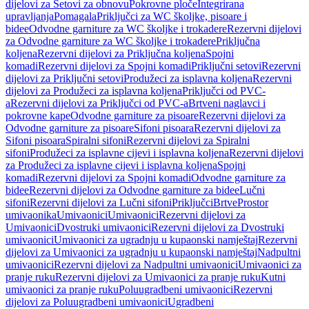
dijelovi za Setovi za obnovu
Pokrovne ploče
Integrirana
upravljanja
Pomagala
Priključci za WC školjke, pisoare i
bidee
Odvodne garniture za WC školjke i trokadere
Rezervni dijelovi
za Odvodne garniture za WC školjke i trokadere
Priključna
koljena
Rezervni dijelovi za Priključna koljena
Spojni
komadi
Rezervni dijelovi za Spojni komadi
Priključni setovi
Rezervni
dijelovi za Priključni setovi
Produžeci za isplavna koljena
Rezervni
dijelovi za Produžeci za isplavna koljena
Priključci od PVC-
a
Rezervni dijelovi za Priključci od PVC-a
Brtveni naglavci i
pokrovne kape
Odvodne garniture za pisoare
Rezervni dijelovi za
Odvodne garniture za pisoare
Sifoni pisoara
Rezervni dijelovi za
Sifoni pisoara
Spiralni sifoni
Rezervni dijelovi za Spiralni
sifoni
Produžeci za isplavne cijevi i isplavna koljena
Rezervni dijelovi
za Produžeci za isplavne cijevi i isplavna koljena
Spojni
komadi
Rezervni dijelovi za Spojni komadi
Odvodne garniture za
bidee
Rezervni dijelovi za Odvodne garniture za bidee
Lučni
sifoni
Rezervni dijelovi za Lučni sifoni
Priključci
Brtve
Prostor
umivaonika
Umivaonici
Umivaonici
Rezervni dijelovi za
Umivaonici
Dvostruki umivaonici
Rezervni dijelovi za Dvostruki
umivaonici
Umivaonici za ugradnju u kupaonski namještaj
Rezervni
dijelovi za Umivaonici za ugradnju u kupaonski namještaj
Nadpultni
umivaonici
Rezervni dijelovi za Nadpultni umivaonici
Umivaonici za
pranje ruku
Rezervni dijelovi za Umivaonici za pranje ruku
Kutni
umivaonici za pranje ruku
Poluugradbeni umivaonici
Rezervni
dijelovi za Poluugradbeni umivaonici
Ugradbeni