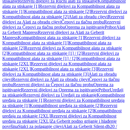
stiskanje
Rezervni dijelovi za Ručni alati za stiskanje
Kompatibilnost
alata za stiskanje [1]
Rezervni dijelovi za Kompatibilnost alata za
stiskanje [1]
Kompatibilnost alata za stiskanje [2]
Rezervni dijelovi za
Kompatibilnost alata za stiskanje [2]
Alati za obradu cijevi
Rezervni
dijelovi za Alati za obradu cijevi
Čepovi za tlačnu probu
Rezervni
dijelovi za Čepovi za tlačnu probu
Oprema za ispitivanje
Pribor
Alati
za Geberit Mapress
Rezervni dijelovi za Alati za Geberit
Mapress
Kompatibilnost alata za stiskanje [1]
Rezervni dijelovi za
Kompatibilnost alata za stiskanje [1]
Kompatibilnost alata za
stiskanje [2]
Rezervni dijelovi za Kompatibilnost alata za stiskanje
[2]
Kompatibilnost alata za stiskanje [1] / [2]
Rezervni dijelovi za
Kompatibilnost alata za stiskanje [1] / [2]
Kompatibilnost alata za
stiskanje [2XL]
Rezervni dijelovi za Kompatibilnost alata za
stiskanje [2XL]
Kompatibilnost alata za stiskanje [3]
Rezervni
dijelovi za Kompatibilnost alata za stiskanje [3]
Alati za obradu
cijevi
Rezervni dijelovi za Alati za obradu cijevi
Čepovi za tlačnu
probu
Rezervni dijelovi za Čepovi za tlačnu probu
Oprema za
ispitivanje
Rezervni dijelovi za Oprema za ispitivanje
Pribor
Uređaji
za stiskanje
Rezervni dijelovi za Uređaji za stiskanje
Kompatibilnost
uređaja za stiskanje [1]
Rezervni dijelovi za Kompatibilnost uređaja
za stiskanje [1]
Kompatibilnost uređaja za stiskanje [2]
Rezervni
dijelovi za Kompatibilnost uređaja za stiskanje [2]
Kompatibilnost
uređaja za stiskanje [2XL]
Rezervni dijelovi za Kompatibilnost
uređaja za stiskanje [2XL]
Za Geberit podno grijanje i hlađenje
površina
Stalci za polaganje cijevi
Alati za Geberit Silent-db20 /