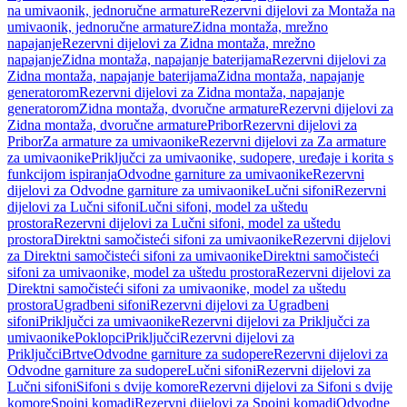
na umivaonik, jednoručne armature
Rezervni dijelovi za Montaža na
umivaonik, jednoručne armature
Zidna montaža, mrežno
napajanje
Rezervni dijelovi za Zidna montaža, mrežno
napajanje
Zidna montaža, napajanje baterijama
Rezervni dijelovi za
Zidna montaža, napajanje baterijama
Zidna montaža, napajanje
generatorom
Rezervni dijelovi za Zidna montaža, napajanje
generatorom
Zidna montaža, dvoručne armature
Rezervni dijelovi za
Zidna montaža, dvoručne armature
Pribor
Rezervni dijelovi za
Pribor
Za armature za umivaonike
Rezervni dijelovi za Za armature
za umivaonike
Priključci za umivaonike, sudopere, uređaje i korita s
funkcijom ispiranja
Odvodne garniture za umivaonike
Rezervni
dijelovi za Odvodne garniture za umivaonike
Lučni sifoni
Rezervni
dijelovi za Lučni sifoni
Lučni sifoni, model za uštedu
prostora
Rezervni dijelovi za Lučni sifoni, model za uštedu
prostora
Direktni samočisteći sifoni za umivaonike
Rezervni dijelovi
za Direktni samočisteći sifoni za umivaonike
Direktni samočisteći
sifoni za umivaonike, model za uštedu prostora
Rezervni dijelovi za
Direktni samočisteći sifoni za umivaonike, model za uštedu
prostora
Ugradbeni sifoni
Rezervni dijelovi za Ugradbeni
sifoni
Priključci za umivaonike
Rezervni dijelovi za Priključci za
umivaonike
Poklopci
Priključci
Rezervni dijelovi za
Priključci
Brtve
Odvodne garniture za sudopere
Rezervni dijelovi za
Odvodne garniture za sudopere
Lučni sifoni
Rezervni dijelovi za
Lučni sifoni
Sifoni s dvije komore
Rezervni dijelovi za Sifoni s dvije
komore
Spojni komadi
Rezervni dijelovi za Spojni komadi
Odvodne