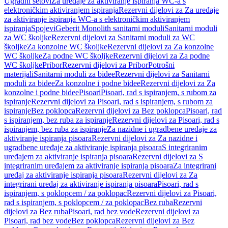
Ugradni setovi
Za uređaje za aktiviranje ispiranja WC-a s
elektroničkim aktiviranjem ispiranja
Rezervni dijelovi za Za uređaje
za aktiviranje ispiranja WC-a s elektroničkim aktiviranjem
ispiranja
Spojevi
Geberit Monolith sanitarni moduli
Sanitarni moduli
za WC školjke
Rezervni dijelovi za Sanitarni moduli za WC
školjke
Za konzolne WC školjke
Rezervni dijelovi za Za konzolne
WC školjke
Za podne WC školjke
Rezervni dijelovi za Za podne
WC školjke
Pribor
Rezervni dijelovi za Pribor
Potrošni
materijali
Sanitarni moduli za bidee
Rezervni dijelovi za Sanitarni
moduli za bidee
Za konzolne i podne bidee
Rezervni dijelovi za Za
konzolne i podne bidee
Pisoari
Pisoari, rad s ispiranjem, s rubom za
ispiranje
Rezervni dijelovi za Pisoari, rad s ispiranjem, s rubom za
ispiranje
Bez poklopca
Rezervni dijelovi za Bez poklopca
Pisoari, rad
s ispiranjem, bez ruba za ispiranje
Rezervni dijelovi za Pisoari, rad s
ispiranjem, bez ruba za ispiranje
Za nazidne i ugradbene uređaje za
aktiviranje ispiranja pisoara
Rezervni dijelovi za Za nazidne i
ugradbene uređaje za aktiviranje ispiranja pisoara
S integriranim
uređajem za aktiviranje ispiranja pisoara
Rezervni dijelovi za S
integriranim uređajem za aktiviranje ispiranja pisoara
Za integrirani
uređaj za aktiviranje ispiranja pisoara
Rezervni dijelovi za Za
integrirani uređaj za aktiviranje ispiranja pisoara
Pisoari, rad s
ispiranjem, s poklopcem / za poklopac
Rezervni dijelovi za Pisoari,
rad s ispiranjem, s poklopcem / za poklopac
Bez ruba
Rezervni
dijelovi za Bez ruba
Pisoari, rad bez vode
Rezervni dijelovi za
Pisoari, rad bez vode
Bez poklopca
Rezervni dijelovi za Bez