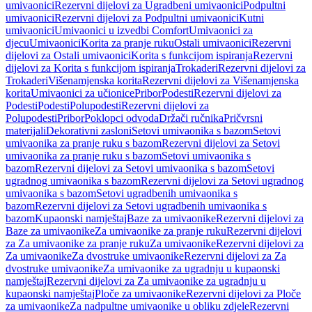
umivaonici
Rezervni dijelovi za Ugradbeni umivaonici
Podpultni
umivaonici
Rezervni dijelovi za Podpultni umivaonici
Kutni
umivaonici
Umivaonici u izvedbi Comfort
Umivaonici za
djecu
Umivaonici
Korita za pranje ruku
Ostali umivaonici
Rezervni
dijelovi za Ostali umivaonici
Korita s funkcijom ispiranja
Rezervni
dijelovi za Korita s funkcijom ispiranja
Trokaderi
Rezervni dijelovi za
Trokaderi
Višenamjenska korita
Rezervni dijelovi za Višenamjenska
korita
Umivaonici za učionice
Pribor
Podesti
Rezervni dijelovi za
Podesti
Podesti
Polupodesti
Rezervni dijelovi za
Polupodesti
Pribor
Poklopci odvoda
Držači ručnika
Pričvrsni
materijali
Dekorativni zasloni
Setovi umivaonika s bazom
Setovi
umivaonika za pranje ruku s bazom
Rezervni dijelovi za Setovi
umivaonika za pranje ruku s bazom
Setovi umivaonika s
bazom
Rezervni dijelovi za Setovi umivaonika s bazom
Setovi
ugradnog umivaonika s bazom
Rezervni dijelovi za Setovi ugradnog
umivaonika s bazom
Setovi ugradbenih umivaonika s
bazom
Rezervni dijelovi za Setovi ugradbenih umivaonika s
bazom
Kupaonski namještaj
Baze za umivaonike
Rezervni dijelovi za
Baze za umivaonike
Za umivaonike za pranje ruku
Rezervni dijelovi
za Za umivaonike za pranje ruku
Za umivaonike
Rezervni dijelovi za
Za umivaonike
Za dvostruke umivaonike
Rezervni dijelovi za Za
dvostruke umivaonike
Za umivaonike za ugradnju u kupaonski
namještaj
Rezervni dijelovi za Za umivaonike za ugradnju u
kupaonski namještaj
Ploče za umivaonike
Rezervni dijelovi za Ploče
za umivaonike
Za nadpultne umivaonike u obliku zdjele
Rezervni