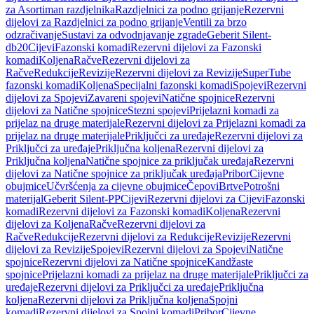
za Asortiman razdjelnika
Razdjelnici za podno grijanje
Rezervni
dijelovi za Razdjelnici za podno grijanje
Ventili za brzo
odzračivanje
Sustavi za odvodnjavanje zgrade
Geberit Silent-
db20
Cijevi
Fazonski komadi
Rezervni dijelovi za Fazonski
komadi
Koljena
Račve
Rezervni dijelovi za
Račve
Redukcije
Revizije
Rezervni dijelovi za Revizije
SuperTube
fazonski komadi
Koljena
Specijalni fazonski komadi
Spojevi
Rezervni
dijelovi za Spojevi
Zavareni spojevi
Natične spojnice
Rezervni
dijelovi za Natične spojnice
Stezni spojevi
Prijelazni komadi za
prijelaz na druge materijale
Rezervni dijelovi za Prijelazni komadi za
prijelaz na druge materijale
Priključci za uređaje
Rezervni dijelovi za
Priključci za uređaje
Priključna koljena
Rezervni dijelovi za
Priključna koljena
Natične spojnice za priključak uređaja
Rezervni
dijelovi za Natične spojnice za priključak uređaja
Pribor
Cijevne
obujmice
Učvršćenja za cijevne obujmice
Čepovi
Brtve
Potrošni
materijal
Geberit Silent-PP
Cijevi
Rezervni dijelovi za Cijevi
Fazonski
komadi
Rezervni dijelovi za Fazonski komadi
Koljena
Rezervni
dijelovi za Koljena
Račve
Rezervni dijelovi za
Račve
Redukcije
Rezervni dijelovi za Redukcije
Revizije
Rezervni
dijelovi za Revizije
Spojevi
Rezervni dijelovi za Spojevi
Natične
spojnice
Rezervni dijelovi za Natične spojnice
Kandžaste
spojnice
Prijelazni komadi za prijelaz na druge materijale
Priključci za
uređaje
Rezervni dijelovi za Priključci za uređaje
Priključna
koljena
Rezervni dijelovi za Priključna koljena
Spojni
komadi
Rezervni dijelovi za Spojni komadi
Pribor
Cijevne