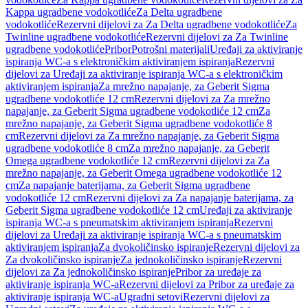
Kappa ugradbene vodokotliće
Za Delta ugradbene
vodokotliće
Rezervni dijelovi za Za Delta ugradbene vodokotliće
Za
Twinline ugradbene vodokotliće
Rezervni dijelovi za Za Twinline
ugradbene vodokotliće
Pribor
Potrošni materijali
Uređaji za aktiviranje
ispiranja WC-a s elektroničkim aktiviranjem ispiranja
Rezervni
dijelovi za Uređaji za aktiviranje ispiranja WC-a s elektroničkim
aktiviranjem ispiranja
Za mrežno napajanje, za Geberit Sigma
ugradbene vodokotliće 12 cm
Rezervni dijelovi za Za mrežno
napajanje, za Geberit Sigma ugradbene vodokotliće 12 cm
Za
mrežno napajanje, za Geberit Sigma ugradbene vodokotliće 8
cm
Rezervni dijelovi za Za mrežno napajanje, za Geberit Sigma
ugradbene vodokotliće 8 cm
Za mrežno napajanje, za Geberit
Omega ugradbene vodokotliće 12 cm
Rezervni dijelovi za Za
mrežno napajanje, za Geberit Omega ugradbene vodokotliće 12
cm
Za napajanje baterijama, za Geberit Sigma ugradbene
vodokotliće 12 cm
Rezervni dijelovi za Za napajanje baterijama, za
Geberit Sigma ugradbene vodokotliće 12 cm
Uređaji za aktiviranje
ispiranja WC-a s pneumatskim aktiviranjem ispiranja
Rezervni
dijelovi za Uređaji za aktiviranje ispiranja WC-a s pneumatskim
aktiviranjem ispiranja
Za dvokoličinsko ispiranje
Rezervni dijelovi za
Za dvokoličinsko ispiranje
Za jednokoličinsko ispiranje
Rezervni
dijelovi za Za jednokoličinsko ispiranje
Pribor za uređaje za
aktiviranje ispiranja WC-a
Rezervni dijelovi za Pribor za uređaje za
aktiviranje ispiranja WC-a
Ugradni setovi
Rezervni dijelovi za