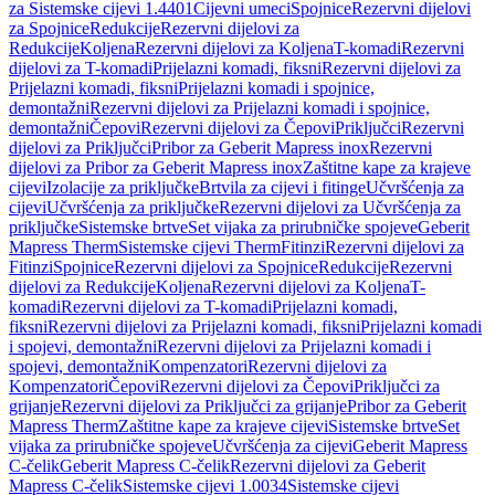
za Sistemske cijevi 1.4401
Cijevni umeci
Spojnice
Rezervni dijelovi
za Spojnice
Redukcije
Rezervni dijelovi za
Redukcije
Koljena
Rezervni dijelovi za Koljena
T-komadi
Rezervni
dijelovi za T-komadi
Prijelazni komadi, fiksni
Rezervni dijelovi za
Prijelazni komadi, fiksni
Prijelazni komadi i spojnice,
demontažni
Rezervni dijelovi za Prijelazni komadi i spojnice,
demontažni
Čepovi
Rezervni dijelovi za Čepovi
Priključci
Rezervni
dijelovi za Priključci
Pribor za Geberit Mapress inox
Rezervni
dijelovi za Pribor za Geberit Mapress inox
Zaštitne kape za krajeve
cijevi
Izolacije za priključke
Brtvila za cijevi i fitinge
Učvršćenja za
cijevi
Učvršćenja za priključke
Rezervni dijelovi za Učvršćenja za
priključke
Sistemske brtve
Set vijaka za prirubničke spojeve
Geberit
Mapress Therm
Sistemske cijevi Therm
Fitinzi
Rezervni dijelovi za
Fitinzi
Spojnice
Rezervni dijelovi za Spojnice
Redukcije
Rezervni
dijelovi za Redukcije
Koljena
Rezervni dijelovi za Koljena
T-
komadi
Rezervni dijelovi za T-komadi
Prijelazni komadi,
fiksni
Rezervni dijelovi za Prijelazni komadi, fiksni
Prijelazni komadi
i spojevi, demontažni
Rezervni dijelovi za Prijelazni komadi i
spojevi, demontažni
Kompenzatori
Rezervni dijelovi za
Kompenzatori
Čepovi
Rezervni dijelovi za Čepovi
Priključci za
grijanje
Rezervni dijelovi za Priključci za grijanje
Pribor za Geberit
Mapress Therm
Zaštitne kape za krajeve cijevi
Sistemske brtve
Set
vijaka za prirubničke spojeve
Učvršćenja za cijevi
Geberit Mapress
C-čelik
Geberit Mapress C-čelik
Rezervni dijelovi za Geberit
Mapress C-čelik
Sistemske cijevi 1.0034
Sistemske cijevi