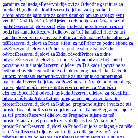
garniture za uređaje
Rezervni dijelovi za Odvodne garniture za
uređaje
Ugradbeni sifoni
Rezervni dijelovi za Ugradbeni
sifoni
Odvodne garniture za korita s funkcijom ispiranja
Izljevni
ventili
Tuševi i kade
Tuševi
Rješenja odvodnje za tuševe u razini
poda
Rezervni dijelovi za Rješenja odvodnje za tuševe u razini
poda
Tuš kanalice
Rezervni dijelovi za Tuš kanalice
Pribor za tuš
kanalice
Rezervni dijelovi za Pribor za tuš kanalice
Podni sifoni za
tuš
Rezervni dijelovi za Podni sifoni za tuš
Pribor za podne sifone za
tuš
Rezervni dijelovi za Pribor za podne sifone za tuš
Zidni
odvodi
Rezervni dijelovi za Zidni odvodi
Pribor za zidne
odvode
Rezervni dijelovi za Pribor za zidne odvode
Tuš kade i
površine za tuširanje
Rezervni dijelovi za Tuš kade i površine za
tuširanje
Površine za tuširanje od mineralnog materijala i Geberit
Duofix montažni elementi
Površine za tuširanje od mineralnog
materijala
Rezervni dijelovi za Površine za tuširanje od mineralnog
materijala
Montažni elementi
Rezervni dijelovi za Montažni
elementi
Specifični odvodi tuš kada
Rezervni dijelovi za Specifični
odvodi tuš kada
Pribor
Kabine, pregradne stijene i vrata za tuš
prostor
Rezervni dijelovi za Kabine, pregradne stijene i vrata za tuš
prostor
Tuš kabine
Rezervni dijelovi za Tuš kabine
Pregradne stijene
za tuš prostor
Rezervni dijelovi za Pregradne stijene za tuš
prostor
Vrata za tuš prostor
Rezervni dijelovi za Vrata za tuš
prostor
Pribor
Rezervni dijelovi za Pribor
Kutije za odlaganje za niše
za tuševe
Rezervni dijelovi za Kutije za odlaganje za niše za
tuševe
Kutije za odlaganje za niše
Rezervni dijelovi za Kutije za