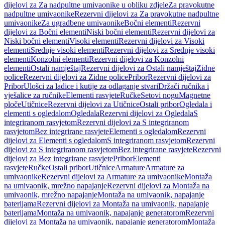
dijelovi za Za nadpultne umivaonike u obliku zdjele
Za pravokutne
nadpultne umivaonike
Rezervni dijelovi za Za pravokutne nadpultne
umivaonike
Za ugradbene umivaonike
Bočni elementi
Rezervni
dijelovi za Bočni elementi
Niski bočni elementi
Rezervni dijelovi za
Niski bočni elementi
Visoki elementi
Rezervni dijelovi za Visoki
elementi
Srednje visoki elementi
Rezervni dijelovi za Srednje visoki
elementi
Konzolni elementi
Rezervni dijelovi za Konzolni
elementi
Ostali namještaj
Rezervni dijelovi za Ostali namještaj
Zidne
police
Rezervni dijelovi za Zidne police
Pribor
Rezervni dijelovi za
Pribor
Ulošci za ladice i kutije za odlaganje stvari
Držači ručnika i
vješalice za ručnike
Elementi rasvjete
Ručke
Setovi nogu
Magnetne
ploče
Utičnice
Rezervni dijelovi za Utičnice
Ostali pribor
Ogledala i
elementi s ogledalom
Ogledala
Rezervni dijelovi za Ogledala
S
integriranom rasvjetom
Rezervni dijelovi za S integriranom
rasvjetom
Bez integrirane rasvjete
Elementi s ogledalom
Rezervni
dijelovi za Elementi s ogledalom
S integriranom rasvjetom
Rezervni
dijelovi za S integriranom rasvjetom
Bez integrirane rasvjete
Rezervni
dijelovi za Bez integrirane rasvjete
Pribor
Elementi
rasvjete
Ručke
Ostali pribor
Utičnice
Armature
Armature za
umivaonike
Rezervni dijelovi za Armature za umivaonike
Montaža
na umivaonik, mrežno napajanje
Rezervni dijelovi za Montaža na
umivaonik, mrežno napajanje
Montaža na umivaonik, napajanje
baterijama
Rezervni dijelovi za Montaža na umivaonik, napajanje
baterijama
Montaža na umivaonik, napajanje generatorom
Rezervni
dijelovi za Montaža na umivaonik, napajanje generatorom
Montaža