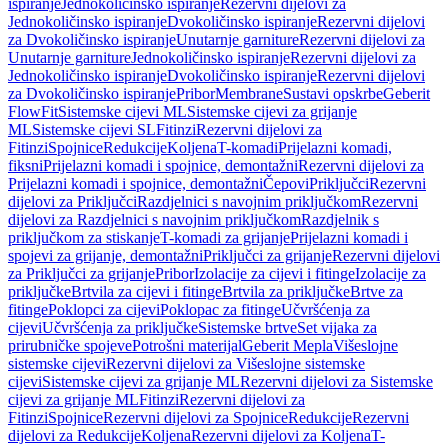
ispiranje
Jednokoličinsko ispiranje
Rezervni dijelovi za
Jednokoličinsko ispiranje
Dvokoličinsko ispiranje
Rezervni dijelovi
za Dvokoličinsko ispiranje
Unutarnje garniture
Rezervni dijelovi za
Unutarnje garniture
Jednokoličinsko ispiranje
Rezervni dijelovi za
Jednokoličinsko ispiranje
Dvokoličinsko ispiranje
Rezervni dijelovi
za Dvokoličinsko ispiranje
Pribor
Membrane
Sustavi opskrbe
Geberit
FlowFit
Sistemske cijevi ML
Sistemske cijevi za grijanje
ML
Sistemske cijevi SL
Fitinzi
Rezervni dijelovi za
Fitinzi
Spojnice
Redukcije
Koljena
T-komadi
Prijelazni komadi,
fiksni
Prijelazni komadi i spojnice, demontažni
Rezervni dijelovi za
Prijelazni komadi i spojnice, demontažni
Čepovi
Priključci
Rezervni
dijelovi za Priključci
Razdjelnici s navojnim priključkom
Rezervni
dijelovi za Razdjelnici s navojnim priključkom
Razdjelnik s
priključkom za stiskanje
T-komadi za grijanje
Prijelazni komadi i
spojevi za grijanje, demontažni
Priključci za grijanje
Rezervni dijelovi
za Priključci za grijanje
Pribor
Izolacije za cijevi i fitinge
Izolacije za
priključke
Brtvila za cijevi i fitinge
Brtvila za priključke
Brtve za
fitinge
Poklopci za cijevi
Poklopac za fitinge
Učvršćenja za
cijevi
Učvršćenja za priključke
Sistemske brtve
Set vijaka za
prirubničke spojeve
Potrošni materijal
Geberit Mepla
Višeslojne
sistemske cijevi
Rezervni dijelovi za Višeslojne sistemske
cijevi
Sistemske cijevi za grijanje ML
Rezervni dijelovi za Sistemske
cijevi za grijanje ML
Fitinzi
Rezervni dijelovi za
Fitinzi
Spojnice
Rezervni dijelovi za Spojnice
Redukcije
Rezervni
dijelovi za Redukcije
Koljena
Rezervni dijelovi za Koljena
T-