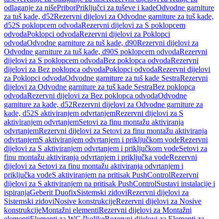
odlaganje za niše
Pribor
Priključci za tuševe i kade
Odvodne garniture
za tuš kade, d52
Rezervni dijelovi za Odvodne garniture za tuš kade,
d52
S poklopcem odvoda
Rezervni dijelovi za S poklopcem
odvoda
Poklopci odvoda
Rezervni dijelovi za Poklopci
odvoda
Odvodne garniture za tuš kade, d90
Rezervni dijelovi za
Odvodne garniture za tuš kade, d90
S poklopcem odvoda
Rezervni
dijelovi za S poklopcem odvoda
Bez poklopca odvoda
Rezervni
dijelovi za Bez poklopca odvoda
Poklopci odvoda
Rezervni dijelovi
za Poklopci odvoda
Odvodne garniture za tuš kade Sestra
Rezervni
dijelovi za Odvodne garniture za tuš kade Sestra
Bez poklopca
odvoda
Rezervni dijelovi za Bez poklopca odvoda
Odvodne
garniture za kade, d52
Rezervni dijelovi za Odvodne garniture za
kade, d52
S aktiviranjem odvrtanjem
Rezervni dijelovi za S
aktiviranjem odvrtanjem
Setovi za finu montažu aktiviranja
odvrtanjem
Rezervni dijelovi za Setovi za finu montažu aktiviranja
odvrtanjem
S aktiviranjem odvrtanjem i priključkom vode
Rezervni
dijelovi za S aktiviranjem odvrtanjem i priključkom vode
Setovi za
finu montažu aktiviranja odvrtanjem i priključka vode
Rezervni
dijelovi za Setovi za finu montažu aktiviranja odvrtanjem i
priključka vode
S aktiviranjem na pritisak PushControl
Rezervni
dijelovi za S aktiviranjem na pritisak PushControl
Sustavi instalacije i
ispiranja
Geberit Duofix
Sistemski zidovi
Rezervni dijelovi za
Sistemski zidovi
Nosive konstrukcije
Rezervni dijelovi za Nosive
konstrukcije
Montažni elementi
Rezervni dijelovi za Montažni
elementi
Elementi za WC školjke
Rezervni dijelovi za Elementi za