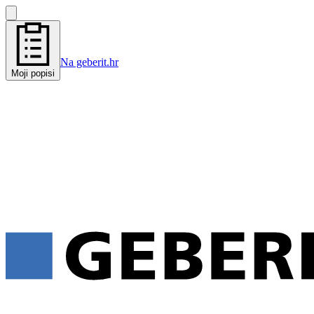
Na geberit.hr
Moji popisi