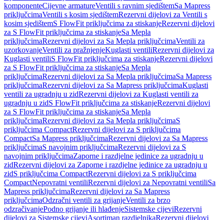
komponente
Cijevne armature
Ventili s ravnim sjedištem
Sa Mapress
priključcima
Ventili s kosim sjedištem
Rezervni dijelovi za Ventili s
kosim sjedištem
S FlowFit priključcima za stiskanje
Rezervni dijelovi
za S FlowFit priključcima za stiskanje
Sa Mepla
priključcima
Rezervni dijelovi za Sa Mepla priključcima
Ventili za
uzorkovanje
Ventili za pražnjenje
Kuglasti ventili
Rezervni dijelovi za
Kuglasti ventili
S FlowFit priključcima za stiskanje
Rezervni dijelovi
za S FlowFit priključcima za stiskanje
Sa Mepla
priključcima
Rezervni dijelovi za Sa Mepla priključcima
Sa Mapress
priključcima
Rezervni dijelovi za Sa Mapress priključcima
Kuglasti
ventili za ugradnju u zid
Rezervni dijelovi za Kuglasti ventili za
ugradnju u zid
S FlowFit priključcima za stiskanje
Rezervni dijelovi
za S FlowFit priključcima za stiskanje
Sa Mepla
priključcima
Rezervni dijelovi za Sa Mepla priključcima
S
priključcima Compact
Rezervni dijelovi za S priključcima
Compact
Sa Mapress priključcima
Rezervni dijelovi za Sa Mapress
priključcima
S navojnim priključcima
Rezervni dijelovi za S
navojnim priključcima
Zaporne i razdjelne jedinice za ugradnju u
zid
Rezervni dijelovi za Zaporne i razdjelne jedinice za ugradnju u
zid
S priključcima Compact
Rezervni dijelovi za S priključcima
Compact
Nepovratni ventili
Rezervni dijelovi za Nepovratni ventili
Sa
Mapress priključcima
Rezervni dijelovi za Sa Mapress
priključcima
Odzračni ventili za grijanje
Ventili za brzo
odzračivanje
Podno grijanje ili hlađenje
Sistemske cijevi
Rezervni
dijelovi za Sistemske cijevi
Asortiman razdjelnika
Rezervni dijelovi