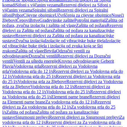
komadi
Sifoni s vijčanim vezama
Rezervni dijelovi za Sifoni s
vijčanim vezama
Spiralni sifoni
Rezervni dijelovi za Spiralni
sifoni
Pribor
Cijevne obujmice
Učvršćenja za cijevne obujmice
Noseći
žljebovi
Čepovi
Brtve
Građevinske zaštite
Potrošni materijal
Zaštita od
požara, zvučna izolacija i zaštita od vlage
Zaštita od požara
Rezervni
dijelovi za Zaštita od požara
Zaštita od požara za kanalizacijske
sustave
Rezervni dijelovi za Zaštita od požara za kanalizacijske
sustave
Zvučna izolacija
Izolacije od vibracijske buke tijela
Izolacije
od vibracijske buke tijela i izolacija od zvuka koja se širi
zrakom
Zaštita od vlage
Brtvila
Odzračni ventili za
odvodnjavanje
Dozračni ventili
Rezervni dijelovi za Dozračni
ventili
Ventili za uštedu energije
Krovno odvodnjavanje Geberit
Pluvia
Vodolovna grla
Rezervni dijelovi za Vodolovna
grla
Vodolovna grla do 12 l/s
Rezervni dijelovi za Vodolovna grla do
12 l/s
Vodolovna grla do 25 l/s
Rezervni dijelovi za Vodolovna grla
do 25 l/s
Vodolovna grla za žljebove
Rezervni dijelovi za Vodolovna
grla za žljebove
Vodolovna grla do 12 l/s
Rezervni dijelovi za
Vodolovna grla do 12 l/s
Vodolovna grla do 25 l/s
Rezervni dijelovi
za Vodolovna grla do 25 l/s
Elementi parne brane
Rezervni dijelovi
za Elementi parne brane
Za vodolovna grla do 12 l/s
Rezervni
dijelovi za Za vodolovna grla do 12 l/s
Za vodolovna grla do 25
l/s
Zaštita od požara
Zaštita od požara za kanalizacijske
sustave
Sigurnosni preljevi
Rezervni dijelovi za Sigurnosni preljevi
Za
vodolovna grla do 12 l/s
Rezervni dijelovi za Za vodolovna grla do