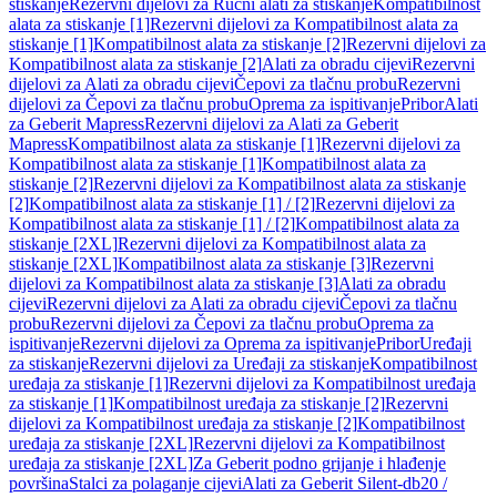
stiskanje
Rezervni dijelovi za Ručni alati za stiskanje
Kompatibilnost
alata za stiskanje [1]
Rezervni dijelovi za Kompatibilnost alata za
stiskanje [1]
Kompatibilnost alata za stiskanje [2]
Rezervni dijelovi za
Kompatibilnost alata za stiskanje [2]
Alati za obradu cijevi
Rezervni
dijelovi za Alati za obradu cijevi
Čepovi za tlačnu probu
Rezervni
dijelovi za Čepovi za tlačnu probu
Oprema za ispitivanje
Pribor
Alati
za Geberit Mapress
Rezervni dijelovi za Alati za Geberit
Mapress
Kompatibilnost alata za stiskanje [1]
Rezervni dijelovi za
Kompatibilnost alata za stiskanje [1]
Kompatibilnost alata za
stiskanje [2]
Rezervni dijelovi za Kompatibilnost alata za stiskanje
[2]
Kompatibilnost alata za stiskanje [1] / [2]
Rezervni dijelovi za
Kompatibilnost alata za stiskanje [1] / [2]
Kompatibilnost alata za
stiskanje [2XL]
Rezervni dijelovi za Kompatibilnost alata za
stiskanje [2XL]
Kompatibilnost alata za stiskanje [3]
Rezervni
dijelovi za Kompatibilnost alata za stiskanje [3]
Alati za obradu
cijevi
Rezervni dijelovi za Alati za obradu cijevi
Čepovi za tlačnu
probu
Rezervni dijelovi za Čepovi za tlačnu probu
Oprema za
ispitivanje
Rezervni dijelovi za Oprema za ispitivanje
Pribor
Uređaji
za stiskanje
Rezervni dijelovi za Uređaji za stiskanje
Kompatibilnost
uređaja za stiskanje [1]
Rezervni dijelovi za Kompatibilnost uređaja
za stiskanje [1]
Kompatibilnost uređaja za stiskanje [2]
Rezervni
dijelovi za Kompatibilnost uređaja za stiskanje [2]
Kompatibilnost
uređaja za stiskanje [2XL]
Rezervni dijelovi za Kompatibilnost
uređaja za stiskanje [2XL]
Za Geberit podno grijanje i hlađenje
površina
Stalci za polaganje cijevi
Alati za Geberit Silent-db20 /