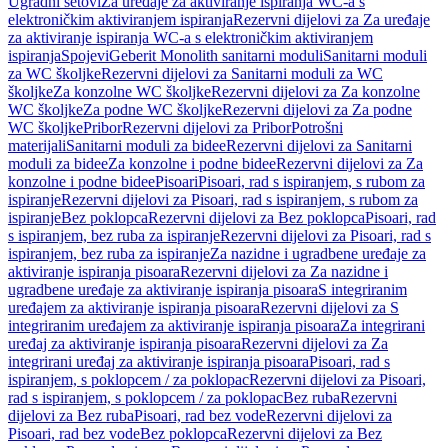
Ugradni setovi
Za uređaje za aktiviranje ispiranja WC-a s
elektroničkim aktiviranjem ispiranja
Rezervni dijelovi za Za uređaje
za aktiviranje ispiranja WC-a s elektroničkim aktiviranjem
ispiranja
Spojevi
Geberit Monolith sanitarni moduli
Sanitarni moduli
za WC školjke
Rezervni dijelovi za Sanitarni moduli za WC
školjke
Za konzolne WC školjke
Rezervni dijelovi za Za konzolne
WC školjke
Za podne WC školjke
Rezervni dijelovi za Za podne
WC školjke
Pribor
Rezervni dijelovi za Pribor
Potrošni
materijali
Sanitarni moduli za bidee
Rezervni dijelovi za Sanitarni
moduli za bidee
Za konzolne i podne bidee
Rezervni dijelovi za Za
konzolne i podne bidee
Pisoari
Pisoari, rad s ispiranjem, s rubom za
ispiranje
Rezervni dijelovi za Pisoari, rad s ispiranjem, s rubom za
ispiranje
Bez poklopca
Rezervni dijelovi za Bez poklopca
Pisoari, rad
s ispiranjem, bez ruba za ispiranje
Rezervni dijelovi za Pisoari, rad s
ispiranjem, bez ruba za ispiranje
Za nazidne i ugradbene uređaje za
aktiviranje ispiranja pisoara
Rezervni dijelovi za Za nazidne i
ugradbene uređaje za aktiviranje ispiranja pisoara
S integriranim
uređajem za aktiviranje ispiranja pisoara
Rezervni dijelovi za S
integriranim uređajem za aktiviranje ispiranja pisoara
Za integrirani
uređaj za aktiviranje ispiranja pisoara
Rezervni dijelovi za Za
integrirani uređaj za aktiviranje ispiranja pisoara
Pisoari, rad s
ispiranjem, s poklopcem / za poklopac
Rezervni dijelovi za Pisoari,
rad s ispiranjem, s poklopcem / za poklopac
Bez ruba
Rezervni
dijelovi za Bez ruba
Pisoari, rad bez vode
Rezervni dijelovi za
Pisoari, rad bez vode
Bez poklopca
Rezervni dijelovi za Bez