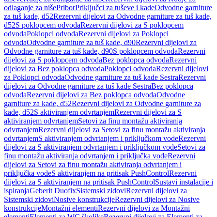
odlaganje za niše
Pribor
Priključci za tuševe i kade
Odvodne garniture
za tuš kade, d52
Rezervni dijelovi za Odvodne garniture za tuš kade,
d52
S poklopcem odvoda
Rezervni dijelovi za S poklopcem
odvoda
Poklopci odvoda
Rezervni dijelovi za Poklopci
odvoda
Odvodne garniture za tuš kade, d90
Rezervni dijelovi za
Odvodne garniture za tuš kade, d90
S poklopcem odvoda
Rezervni
dijelovi za S poklopcem odvoda
Bez poklopca odvoda
Rezervni
dijelovi za Bez poklopca odvoda
Poklopci odvoda
Rezervni dijelovi
za Poklopci odvoda
Odvodne garniture za tuš kade Sestra
Rezervni
dijelovi za Odvodne garniture za tuš kade Sestra
Bez poklopca
odvoda
Rezervni dijelovi za Bez poklopca odvoda
Odvodne
garniture za kade, d52
Rezervni dijelovi za Odvodne garniture za
kade, d52
S aktiviranjem odvrtanjem
Rezervni dijelovi za S
aktiviranjem odvrtanjem
Setovi za finu montažu aktiviranja
odvrtanjem
Rezervni dijelovi za Setovi za finu montažu aktiviranja
odvrtanjem
S aktiviranjem odvrtanjem i priključkom vode
Rezervni
dijelovi za S aktiviranjem odvrtanjem i priključkom vode
Setovi za
finu montažu aktiviranja odvrtanjem i priključka vode
Rezervni
dijelovi za Setovi za finu montažu aktiviranja odvrtanjem i
priključka vode
S aktiviranjem na pritisak PushControl
Rezervni
dijelovi za S aktiviranjem na pritisak PushControl
Sustavi instalacije i
ispiranja
Geberit Duofix
Sistemski zidovi
Rezervni dijelovi za
Sistemski zidovi
Nosive konstrukcije
Rezervni dijelovi za Nosive
konstrukcije
Montažni elementi
Rezervni dijelovi za Montažni
elementi
Elementi za WC školjke
Rezervni dijelovi za Elementi za