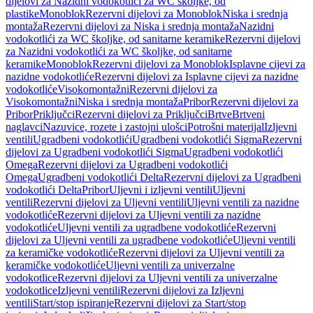
dijelovi za Nazidni vodokotlići za WC školjke, od
plastike
Monoblok
Rezervni dijelovi za Monoblok
Niska i srednja
montaža
Rezervni dijelovi za Niska i srednja montaža
Nazidni
vodokotlići za WC školjke, od sanitarne keramike
Rezervni dijelovi
za Nazidni vodokotlići za WC školjke, od sanitarne
keramike
Monoblok
Rezervni dijelovi za Monoblok
Isplavne cijevi za
nazidne vodokotliće
Rezervni dijelovi za Isplavne cijevi za nazidne
vodokotliće
Visokomontažni
Rezervni dijelovi za
Visokomontažni
Niska i srednja montaža
Pribor
Rezervni dijelovi za
Pribor
Priključci
Rezervni dijelovi za Priključci
Brtve
Brtveni
naglavci
Nazuvice, rozete i zastojni ulošci
Potrošni materijal
Izljevni
ventili
Ugradbeni vodokotlići
Ugradbeni vodokotlići Sigma
Rezervni
dijelovi za Ugradbeni vodokotlići Sigma
Ugradbeni vodokotlići
Omega
Rezervni dijelovi za Ugradbeni vodokotlići
Omega
Ugradbeni vodokotlići Delta
Rezervni dijelovi za Ugradbeni
vodokotlići Delta
Pribor
Uljevni i izljevni ventili
Uljevni
ventili
Rezervni dijelovi za Uljevni ventili
Uljevni ventili za nazidne
vodokotliće
Rezervni dijelovi za Uljevni ventili za nazidne
vodokotliće
Uljevni ventili za ugradbene vodokotliće
Rezervni
dijelovi za Uljevni ventili za ugradbene vodokotliće
Uljevni ventili
za keramičke vodokotliće
Rezervni dijelovi za Uljevni ventili za
keramičke vodokotliće
Uljevni ventili za univerzalne
vodokotlice
Rezervni dijelovi za Uljevni ventili za univerzalne
vodokotlice
Izljevni ventili
Rezervni dijelovi za Izljevni
ventili
Start/stop ispiranje
Rezervni dijelovi za Start/stop