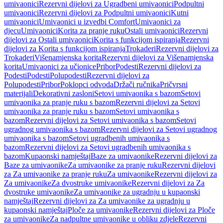
umivaonici
Rezervni dijelovi za Ugradbeni umivaonici
Podpultni
umivaonici
Rezervni dijelovi za Podpultni umivaonici
Kutni
umivaonici
Umivaonici u izvedbi Comfort
Umivaonici za
djecu
Umivaonici
Korita za pranje ruku
Ostali umivaonici
Rezervni
dijelovi za Ostali umivaonici
Korita s funkcijom ispiranja
Rezervni
dijelovi za Korita s funkcijom ispiranja
Trokaderi
Rezervni dijelovi za
Trokaderi
Višenamjenska korita
Rezervni dijelovi za Višenamjenska
korita
Umivaonici za učionice
Pribor
Podesti
Rezervni dijelovi za
Podesti
Podesti
Polupodesti
Rezervni dijelovi za
Polupodesti
Pribor
Poklopci odvoda
Držači ručnika
Pričvrsni
materijali
Dekorativni zasloni
Setovi umivaonika s bazom
Setovi
umivaonika za pranje ruku s bazom
Rezervni dijelovi za Setovi
umivaonika za pranje ruku s bazom
Setovi umivaonika s
bazom
Rezervni dijelovi za Setovi umivaonika s bazom
Setovi
ugradnog umivaonika s bazom
Rezervni dijelovi za Setovi ugradnog
umivaonika s bazom
Setovi ugradbenih umivaonika s
bazom
Rezervni dijelovi za Setovi ugradbenih umivaonika s
bazom
Kupaonski namještaj
Baze za umivaonike
Rezervni dijelovi za
Baze za umivaonike
Za umivaonike za pranje ruku
Rezervni dijelovi
za Za umivaonike za pranje ruku
Za umivaonike
Rezervni dijelovi za
Za umivaonike
Za dvostruke umivaonike
Rezervni dijelovi za Za
dvostruke umivaonike
Za umivaonike za ugradnju u kupaonski
namještaj
Rezervni dijelovi za Za umivaonike za ugradnju u
kupaonski namještaj
Ploče za umivaonike
Rezervni dijelovi za Ploče
za umivaonike
Za nadpultne umivaonike u obliku zdjele
Rezervni