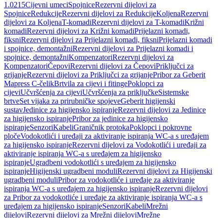
1.0215
Cijevni umeci
Spojnice
Rezervni dijelovi za
Spojnice
Redukcije
Rezervni dijelovi za Redukcije
Koljena
Rezervni
dijelovi za Koljena
T-komadi
Rezervni dijelovi za T-komadi
Križni
komadi
Rezervni dijelovi za Križni komadi
Prijelazni komadi,
fiksni
Rezervni dijelovi za Prijelazni komadi, fiksni
Prijelazni komadi
i spojnice, demontažni
Rezervni dijelovi za Prijelazni komadi i
spojnice, demontažni
Kompenzatori
Rezervni dijelovi za
Kompenzatori
Čepovi
Rezervni dijelovi za Čepovi
Priključci za
grijanje
Rezervni dijelovi za Priključci za grijanje
Pribor za Geberit
Mapress C-čelik
Brtvila za cijevi i fitinge
Poklopci za
cijevi
Učvršćenja za cijevi
Učvršćenja za priključke
Sistemske
brtve
Set vijaka za prirubničke spojeve
Geberit higijenski
sustav
Jedinice za higijensko ispiranje
Rezervni dijelovi za Jedinice
za higijensko ispiranje
Pribor za jedinice za higijensko
ispiranje
Senzori
Kabeli
Graničnik protoka
Poklopci i pokrovne
ploče
Vodokotlići i uređaji za aktiviranje ispiranja WC-a s uređajem
za higijensko ispiranje
Rezervni dijelovi za Vodokotlići i uređaji za
aktiviranje ispiranja WC-a s uređajem za higijensko
ispiranje
Ugradbeni vodokotlići s uređajem za higijensko
ispiranje
Higijenski ugradbeni moduli
Rezervni dijelovi za Higijenski
ugradbeni moduli
Pribor za vodokotliće i uređaje za aktiviranje
ispiranja WC-a s uređajem za higijensko ispiranje
Rezervni dijelovi
za Pribor za vodokotliće i uređaje za aktiviranje ispiranja WC-a s
uređajem za higijensko ispiranje
Senzori
Kabeli
Mrežni
dijelovi
Rezervni dijelovi za Mrežni dijelovi
Mrežne