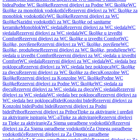
bidea
Podne WC školjke
Rezervni dijelovi za Podne WC školjke
WC
školjke za monoblok vodokotliće
Rezervni dijelovi za WC školjke za
monoblok vodokotliće
WC školjke
Rezervni dijelovi za WC
školjke
Nazidni vodokotlići za WC školjke od sanitarne
keramike
Monoblok
WC sjedala
Rezervni dijelovi za WC sjedala
WC
sjedala
Rezervni dijelovi za WC sjedala
WC školjke u izvedbi
Comfort
Rezervni dijelovi za WC školjke u izvedbi Comfort
WC
školjke, povišene
Rezervni dijelovi za WC školjke, povišene
WC
školjke, produljene
Rezervni dijelovi za WC školjke, produljene
WC
sjedala u izvedbi Comfort
Rezervni dijelovi za WC sjedala u izvedbi
Comfort
WC sjedala
Rezervni dijelovi za WC sjedala
WC sjedala bez
poklopca
Rezervni dijelovi za WC sjedala bez poklopca
WC školjke
za djecu
Rezervni dijelovi za WC školjke za djecu
Konzolne WC
školjke
Rezervni dijelovi za Konzolne WC školjke
Podne WC
školjke
Rezervni dijelovi za Podne WC školjke
WC sjedala za
djecu
Rezervni dijelovi za WC sjedala za djecu
WC sjedala
Rezervni
dijelovi za WC sjedala
WC sjedala bez poklopca
Rezervni dijelovi za
WC sjedala bez poklopca
Bidei
Konzolni bidei
Rezervni dijelovi za
Konzolni bidei
Podni bidei
Rezervni dijelovi za Podni
bidei
Pribor
Rezervni dijelovi za Pribor
Tipke za aktiviranje i uređaji
za aktiviranje ispiranja WC-a
Tipke za aktiviranje
Rezervni dijelovi
za Tipke za aktiviranje
Za Sigma ugradbene vodokotliće
Rezervni
dijelovi za Za Sigma ugradbene vodokotliće
Za Omega ugradbene
vodokotliće
Rezervni dijelovi za Za Omega ugradbene
vodokotliće
Za Kappa ugradbene vodokotliće
Rezervni dijelovi za Za