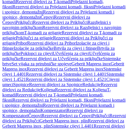
komadi
Rezervni dijelovi za T-komadi
Prijelazni komadi,
fiksni
Rezervni dijelovi za Prijelazni komadi, fiksni
Prijelazni komadi
i spojnice, demontažni
Rezervni dijelovi za Prijelazni komadi i
spojnice, demontažni
Čepovi
Rezervni dijelovi za
Čepovi
Priključci
Rezervni dijelovi za Priključci
Razdjelnici s
navojnim priključkom
Rezervni dijelovi za Razdjelnici s navojnim
priključkom
T-komadi za grijanje
Rezervni dijelovi za T-komadi za
grijanje
Priključci za grijanje
Rezervni dijelovi za Priključci za
grijanje
Pribor
Rezervni dijelovi za Pribor
Izolacije za cijevi i
fitinge
Izolacije za priključke
Brtvila za cijevi i fitinge
Brtvila za
priključke
Poklopci za cijevi
Učvršćenja za cijevi
Učvršćenja za
priključke
Rezervni dijelovi za Učvršćenja za priključke
Sistemske
brtve
Set vijaka za prirubničke spojeve
Geberit Mapress inox
Geberit
Mapress inox
Rezervni dijelovi za Geberit Mapress inox
Sistemske
cijevi 1.4401
Rezervni dijelovi za Sistemske cijevi 1.4401
Sistemske
cijevi 1.4521
Rezervni dijelovi za Sistemske cijevi 1.4521
Cijevni
umeci
Spojnice
Rezervni dijelovi za Spojnice
Redukcije
Rezervni
dijelovi za Redukcije
Koljena
Rezervni dijelovi za Koljena
T-
komadi
Rezervni dijelovi za T-komadi
Prijelazni komadi,
fiksni
Rezervni dijelovi za Prijelazni komadi, fiksni
Prijelazni komadi
i spojnice, demontažni
Rezervni dijelovi za Prijelazni komadi i
spojnice, demontažni
Kompenzatori
Rezervni dijelovi za
Kompenzatori
Čepovi
Rezervni dijelovi za Čepovi
Priključci
Rezervni
dijelovi za Priključci
Geberit Mapress inox, plin
Rezervni dijelovi za
Geberit Mapress inox, plin
Sistemske cijevi 1.4401
Rezervni dijelovi