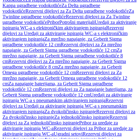
Kappa ugradbene vodokotliće
Za Delta ugradbene
vodokotliće
Rezervni dijelovi za Za Delta ugradbene vodokotliće
Za
Twinline ugradbene vodokotliće
Rezervni dijelovi za Za Twinline
ugradbene vodokotliće
Pribor
Potrošni materijali
Uređaji za aktiviranje
ispiranja WC-a s elektroničkim aktiviranjem ispiranja
Rezervni
dijelovi za Uređaji za aktiviranje ispiranja WC-a s elektroničkim
aktiviranjem ispiranja
Za mrežno napajanje, za Geberit Sigma
ugradbene vodokotliće 12 cm
Rezervni dijelovi za Za mrežno
napajanje, za Geberit Sigma ugradbene vodokotliće 12 cm
Za
mrežno napajanje, za Geberit Sigma ugradbene vodokotliće 8
cm
Rezervni dijelovi za Za mrežno napajanje, za Geberit Sigma
ugradbene vodokotliće 8 cm
Za mrežno napajanje, za Geberit
Omega ugradbene vodokotliće 12 cm
Rezervni dijelovi za Za
mrežno napajanje, za Geberit Omega ugradbene vodokotliće 12
cm
Za napajanje baterijama, za Geberit Sigma ugradbene
vodokotliće 12 cm
Rezervni dijelovi za Za napajanje baterijama, za
Geberit Sigma ugradbene vodokotliće 12 cm
Uređaji za aktiviranje
ispiranja WC-a s pneumatskim aktiviranjem ispiranja
Rezervni
dijelovi za Uređaji za aktiviranje ispiranja WC-a s pneumatskim
aktiviranjem ispiranja
Za dvokoličinsko ispiranje
Rezervni dijelovi za
Za dvokoličinsko ispiranje
Za jednokoličinsko ispiranje
Rezervni
dijelovi za Za jednokoličinsko ispiranje
Pribor za uređaje za
aktiviranje ispiranja WC-a
Rezervni dijelovi za Pribor za uređaje za
aktiviranje ispiranja WC-a
Ugradni setovi
Rezervni dijelovi za