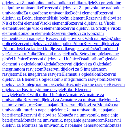
dijelovi za Za nadpultne umivaonike u obliku zdjele
Za pravokutne
nadpultne umivaonike
Rezervni dijelovi za Za pravokutne nadpultne
umivaonike
Za ugradbene umivaonike
Bočni elementi
Rezervni
dijelovi za Bočni elementi
Niski bočni elementi
Rezervni dijelovi za
Niski bočni elementi
Visoki elementi
Rezervni dijelovi za Visoki
elementi
Srednje visoki elementi
Rezervni dijelovi za Srednje visoki
elementi
Konzolni elementi
Rezervni dijelovi za Konzolni
elementi
Ostali namještaj
Rezervni dijelovi za Ostali namještaj
Zidne
police
Rezervni dijelovi za Zidne police
Pribor
Rezervni dijelovi za
Pribor
Ulošci za ladice i kutije za odlaganje stvari
Držači ručnika i
vješalice za ručnike
Elementi rasvjete
Ručke
Setovi nogu
Magnetne
ploče
Utičnice
Rezervni dijelovi za Utičnice
Ostali pribor
Ogledala i
elementi s ogledalom
Ogledala
Rezervni dijelovi za Ogledala
S
integriranom rasvjetom
Rezervni dijelovi za S integriranom
rasvjetom
Bez integrirane rasvjete
Elementi s ogledalom
Rezervni
dijelovi za Elementi s ogledalom
S integriranom rasvjetom
Rezervni
dijelovi za S integriranom rasvjetom
Bez integrirane rasvjete
Rezervni
dijelovi za Bez integrirane rasvjete
Pribor
Elementi
rasvjete
Ručke
Ostali pribor
Utičnice
Armature
Armature za
umivaonike
Rezervni dijelovi za Armature za umivaonike
Montaža
na umivaonik, mrežno napajanje
Rezervni dijelovi za Montaža na
umivaonik, mrežno napajanje
Montaža na umivaonik, napajanje
baterijama
Rezervni dijelovi za Montaža na umivaonik, napajanje
baterijama
Montaža na umivaonik, napajanje generatorom
Rezervni
dijelovi za Montaža na umivaonik, napajanje generatorom
Montaža