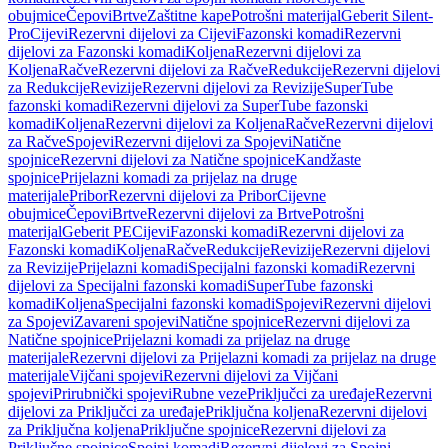
obujmice
Čepovi
Brtve
Zaštitne kape
Potrošni materijal
Geberit Silent-
Pro
Cijevi
Rezervni dijelovi za Cijevi
Fazonski komadi
Rezervni
dijelovi za Fazonski komadi
Koljena
Rezervni dijelovi za
Koljena
Račve
Rezervni dijelovi za Račve
Redukcije
Rezervni dijelovi
za Redukcije
Revizije
Rezervni dijelovi za Revizije
SuperTube
fazonski komadi
Rezervni dijelovi za SuperTube fazonski
komadi
Koljena
Rezervni dijelovi za Koljena
Račve
Rezervni dijelovi
za Račve
Spojevi
Rezervni dijelovi za Spojevi
Natične
spojnice
Rezervni dijelovi za Natične spojnice
Kandžaste
spojnice
Prijelazni komadi za prijelaz na druge
materijale
Pribor
Rezervni dijelovi za Pribor
Cijevne
obujmice
Čepovi
Brtve
Rezervni dijelovi za Brtve
Potrošni
materijal
Geberit PE
Cijevi
Fazonski komadi
Rezervni dijelovi za
Fazonski komadi
Koljena
Račve
Redukcije
Revizije
Rezervni dijelovi
za Revizije
Prijelazni komadi
Specijalni fazonski komadi
Rezervni
dijelovi za Specijalni fazonski komadi
SuperTube fazonski
komadi
Koljena
Specijalni fazonski komadi
Spojevi
Rezervni dijelovi
za Spojevi
Zavareni spojevi
Natične spojnice
Rezervni dijelovi za
Natične spojnice
Prijelazni komadi za prijelaz na druge
materijale
Rezervni dijelovi za Prijelazni komadi za prijelaz na druge
materijale
Vijčani spojevi
Rezervni dijelovi za Vijčani
spojevi
Prirubnički spojevi
Rubne veze
Priključci za uređaje
Rezervni
dijelovi za Priključci za uređaje
Priključna koljena
Rezervni dijelovi
za Priključna koljena
Priključne spojnice
Rezervni dijelovi za
Priključne spojnice
Spojni komadi
Rezervni dijelovi za Spojni