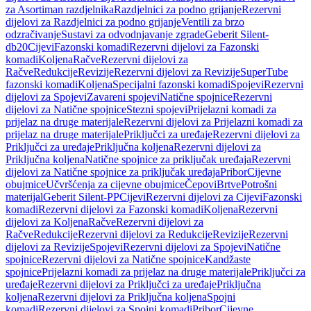
za Asortiman razdjelnika
Razdjelnici za podno grijanje
Rezervni
dijelovi za Razdjelnici za podno grijanje
Ventili za brzo
odzračivanje
Sustavi za odvodnjavanje zgrade
Geberit Silent-
db20
Cijevi
Fazonski komadi
Rezervni dijelovi za Fazonski
komadi
Koljena
Račve
Rezervni dijelovi za
Račve
Redukcije
Revizije
Rezervni dijelovi za Revizije
SuperTube
fazonski komadi
Koljena
Specijalni fazonski komadi
Spojevi
Rezervni
dijelovi za Spojevi
Zavareni spojevi
Natične spojnice
Rezervni
dijelovi za Natične spojnice
Stezni spojevi
Prijelazni komadi za
prijelaz na druge materijale
Rezervni dijelovi za Prijelazni komadi za
prijelaz na druge materijale
Priključci za uređaje
Rezervni dijelovi za
Priključci za uređaje
Priključna koljena
Rezervni dijelovi za
Priključna koljena
Natične spojnice za priključak uređaja
Rezervni
dijelovi za Natične spojnice za priključak uređaja
Pribor
Cijevne
obujmice
Učvršćenja za cijevne obujmice
Čepovi
Brtve
Potrošni
materijal
Geberit Silent-PP
Cijevi
Rezervni dijelovi za Cijevi
Fazonski
komadi
Rezervni dijelovi za Fazonski komadi
Koljena
Rezervni
dijelovi za Koljena
Račve
Rezervni dijelovi za
Račve
Redukcije
Rezervni dijelovi za Redukcije
Revizije
Rezervni
dijelovi za Revizije
Spojevi
Rezervni dijelovi za Spojevi
Natične
spojnice
Rezervni dijelovi za Natične spojnice
Kandžaste
spojnice
Prijelazni komadi za prijelaz na druge materijale
Priključci za
uređaje
Rezervni dijelovi za Priključci za uređaje
Priključna
koljena
Rezervni dijelovi za Priključna koljena
Spojni
komadi
Rezervni dijelovi za Spojni komadi
Pribor
Cijevne