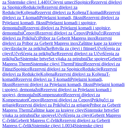
za Sistemske cijevi 1.4401
Cijevni umeci
Spojnice
Rezervni dijelovi
za Spojnice
Redukcije
Rezervni dijelovi za
Redukcije
Koljena
Rezervni dijelovi za Koljena
T-komadi
Rezervni
dijelovi za T-komadi
Prijelazni komadi, fiksni
Rezervni dijelovi za
Prijelazni komadi, fiksni
Prijelazni komadi i spojnice,
demontažni
Rezervni dijelovi za Prijelazni komadi i spojnice,
demontažni
Čepovi
Rezervni dijelovi za Čepovi
Priključci
Rezervni
dijelovi za Priključci
Pribor za Geberit Mapress inox
Rezervni
dijelovi za Pribor za Geberit Mapress inox
Zaštitne kape za krajeve
cijevi
Izolacije za priključke
Brtvila za cijevi i fitinge
Učvršćenja za
cijevi
Učvršćenja za priključke
Rezervni dijelovi za Učvršćenja za
priključke
Sistemske brtve
Set vijaka za prirubničke spojeve
Geberit
Mapress Therm
Sistemske cijevi Therm
Fitinzi
Rezervni dijelovi za
Fitinzi
Spojnice
Rezervni dijelovi za Spojnice
Redukcije
Rezervni
dijelovi za Redukcije
Koljena
Rezervni dijelovi za Koljena
T-
komadi
Rezervni dijelovi za T-komadi
Prijelazni komadi,
fiksni
Rezervni dijelovi za Prijelazni komadi, fiksni
Prijelazni komadi
i spojevi, demontažni
Rezervni dijelovi za Prijelazni komadi i
spojevi, demontažni
Kompenzatori
Rezervni dijelovi za
Kompenzatori
Čepovi
Rezervni dijelovi za Čepovi
Priključci za
grijanje
Rezervni dijelovi za Priključci za grijanje
Pribor za Geberit
Mapress Therm
Zaštitne kape za krajeve cijevi
Sistemske brtve
Set
vijaka za prirubničke spojeve
Učvršćenja za cijevi
Geberit Mapress
C-čelik
Geberit Mapress C-čelik
Rezervni dijelovi za Geberit
Mapress C-čelik
Sistemske cijevi 1.0034
Sistemske cijevi