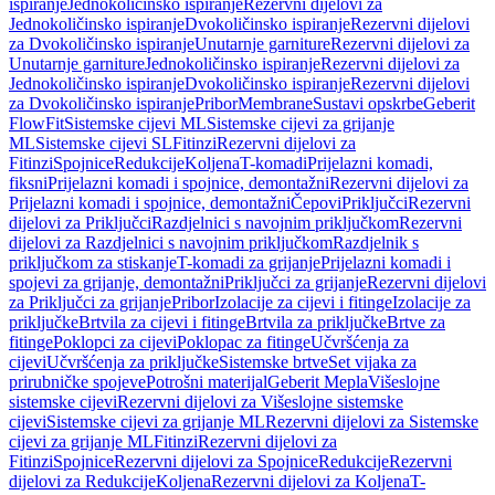
ispiranje
Jednokoličinsko ispiranje
Rezervni dijelovi za
Jednokoličinsko ispiranje
Dvokoličinsko ispiranje
Rezervni dijelovi
za Dvokoličinsko ispiranje
Unutarnje garniture
Rezervni dijelovi za
Unutarnje garniture
Jednokoličinsko ispiranje
Rezervni dijelovi za
Jednokoličinsko ispiranje
Dvokoličinsko ispiranje
Rezervni dijelovi
za Dvokoličinsko ispiranje
Pribor
Membrane
Sustavi opskrbe
Geberit
FlowFit
Sistemske cijevi ML
Sistemske cijevi za grijanje
ML
Sistemske cijevi SL
Fitinzi
Rezervni dijelovi za
Fitinzi
Spojnice
Redukcije
Koljena
T-komadi
Prijelazni komadi,
fiksni
Prijelazni komadi i spojnice, demontažni
Rezervni dijelovi za
Prijelazni komadi i spojnice, demontažni
Čepovi
Priključci
Rezervni
dijelovi za Priključci
Razdjelnici s navojnim priključkom
Rezervni
dijelovi za Razdjelnici s navojnim priključkom
Razdjelnik s
priključkom za stiskanje
T-komadi za grijanje
Prijelazni komadi i
spojevi za grijanje, demontažni
Priključci za grijanje
Rezervni dijelovi
za Priključci za grijanje
Pribor
Izolacije za cijevi i fitinge
Izolacije za
priključke
Brtvila za cijevi i fitinge
Brtvila za priključke
Brtve za
fitinge
Poklopci za cijevi
Poklopac za fitinge
Učvršćenja za
cijevi
Učvršćenja za priključke
Sistemske brtve
Set vijaka za
prirubničke spojeve
Potrošni materijal
Geberit Mepla
Višeslojne
sistemske cijevi
Rezervni dijelovi za Višeslojne sistemske
cijevi
Sistemske cijevi za grijanje ML
Rezervni dijelovi za Sistemske
cijevi za grijanje ML
Fitinzi
Rezervni dijelovi za
Fitinzi
Spojnice
Rezervni dijelovi za Spojnice
Redukcije
Rezervni
dijelovi za Redukcije
Koljena
Rezervni dijelovi za Koljena
T-