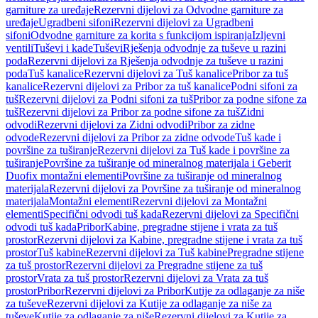
garniture za uređaje
Rezervni dijelovi za Odvodne garniture za
uređaje
Ugradbeni sifoni
Rezervni dijelovi za Ugradbeni
sifoni
Odvodne garniture za korita s funkcijom ispiranja
Izljevni
ventili
Tuševi i kade
Tuševi
Rješenja odvodnje za tuševe u razini
poda
Rezervni dijelovi za Rješenja odvodnje za tuševe u razini
poda
Tuš kanalice
Rezervni dijelovi za Tuš kanalice
Pribor za tuš
kanalice
Rezervni dijelovi za Pribor za tuš kanalice
Podni sifoni za
tuš
Rezervni dijelovi za Podni sifoni za tuš
Pribor za podne sifone za
tuš
Rezervni dijelovi za Pribor za podne sifone za tuš
Zidni
odvodi
Rezervni dijelovi za Zidni odvodi
Pribor za zidne
odvode
Rezervni dijelovi za Pribor za zidne odvode
Tuš kade i
površine za tuširanje
Rezervni dijelovi za Tuš kade i površine za
tuširanje
Površine za tuširanje od mineralnog materijala i Geberit
Duofix montažni elementi
Površine za tuširanje od mineralnog
materijala
Rezervni dijelovi za Površine za tuširanje od mineralnog
materijala
Montažni elementi
Rezervni dijelovi za Montažni
elementi
Specifični odvodi tuš kada
Rezervni dijelovi za Specifični
odvodi tuš kada
Pribor
Kabine, pregradne stijene i vrata za tuš
prostor
Rezervni dijelovi za Kabine, pregradne stijene i vrata za tuš
prostor
Tuš kabine
Rezervni dijelovi za Tuš kabine
Pregradne stijene
za tuš prostor
Rezervni dijelovi za Pregradne stijene za tuš
prostor
Vrata za tuš prostor
Rezervni dijelovi za Vrata za tuš
prostor
Pribor
Rezervni dijelovi za Pribor
Kutije za odlaganje za niše
za tuševe
Rezervni dijelovi za Kutije za odlaganje za niše za
tuševe
Kutije za odlaganje za niše
Rezervni dijelovi za Kutije za