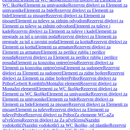
WC školjke
Elementi za umivaonike
Rezervni dijelovi za Elementi za
umivaonike
Elementi za bide
Rezervni dijelovi za Elementi za
bide
Elementi za pisoare
Rezervni dijelovi za Elementi za
pisoare
Elementi za tuševe sa zidnim odvodom
Rezervni dijelovi za
Elementi za tuševe sa zidnim odvodom
Elementi za tuševe i
kade
Rezervni dijelovi za Elementi za tuševe i kade
Elementi za
pregrade za tuš u ravnini poda
Rezervni dijelovi za Elementi za
pregrade za tuš u ravnini poda
Elementi za korita
Rezervni dijelovi za
Elementi za korita
Elementi za armature
Rezervni dijelovi za
Elementi za armature
Elementi za perilice rublja i perilice
posuđa
Rezervni dijelovi za Elementi za perilice rublja i perilice
posuđa
Elementi za konzolna opterećenja
Rezervni dijelovi za
Elementi za konzolna opterećenja
Elementi za sudopere
Rezervni
dijelovi za Elementi za sudopere
Elementi za zidne bojlere
Rezervni
dijelovi za Elementi za zidne bojlere
Pribor
Rezervni dijelovi za
Pribor
Geberit Kombifix
Montažni elementi
Rezervni dijelovi za
Montažni elementi
Elementi za WC školjke
Rezervni dijelovi za
Elementi za WC školjke
Elementi za umivaonike
Rezervni dijelovi za
Elementi za umivaonike
Elementi za bide
Rezervni dijelovi za
Elementi za bide
Elementi za pisoare
Rezervni dijelovi za Elementi za
pisoare
Elementi za tuševe
Rezervni dijelovi za Elementi za
tuševe
Pribor
Rezervni dijelovi za Pribor
Za elemente WC-a
Za
učvršćenja
Rezervni dijelovi za Za učvršćenja
Nazidni
vodokotlići
Nazidni vodokotlići za WC školjke, od plastike
Rezervni