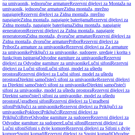
na umivaonik, jednoručne armature
Rezervni dijelovi za Montaža na
umivaonik, jednoručne armature
Zidna montaža, mrežno
napajanje
Rezervni dijelovi za Zidna montaža, mrežno
napajanje
Zidna montaža, napajanje baterijama
Rezervni dijelovi za
Zidna montaža, napajanje baterijama
Zidna montaža, napajanje
generatorom
Rezervni dijelovi za Zidna montaža, napajanje
generatorom
Zidna montaža, dvoručne armature
Rezervni dijelovi za
Zidna montaža, dvoručne armature
Pribor
Rezervni dijelovi za
Pribor
Za armature za umivaonike
Rezervni dijelovi za Za armature
za umivaonike
Priključci za umivaonike, sudopere, uređaje i korita s
funkcijom ispiranja
Odvodne garniture za umivaonike
Rezervni
dijelovi za Odvodne garniture za umivaonike
Lučni sifoni
Rezervni
dijelovi za Lučni sifoni
Lučni sifoni, model za uštedu
prostora
Rezervni dijelovi za Lučni sifoni, model za uštedu
prostora
Direktni samočisteći sifoni za umivaonike
Rezervni dijelovi
za Direktni samočisteći sifoni za umivaonike
Direktni samočisteći
sifoni za umivaonike, model za uštedu prostora
Rezervni dijelovi za
Direktni samočisteći sifoni za umivaonike, model za uštedu
prostora
Ugradbeni sifoni
Rezervni dijelovi za Ugradbeni
sifoni
Priključci za umivaonike
Rezervni dijelovi za Priključci za
umivaonike
Poklopci
Priključci
Rezervni dijelovi za
Priključci
Brtve
Odvodne garniture za sudopere
Rezervni dijelovi za
Odvodne garniture za sudopere
Lučni sifoni
Rezervni dijelovi za
Lučni sifoni
Sifoni s dvije komore
Rezervni dijelovi za Sifoni s dvije
komore
Spojni komadi
Rezervni dijelovi za Spojni komadi
Odvodne