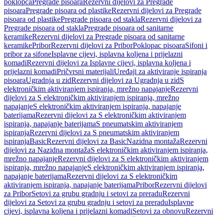
poklopca
Pregrade pisoara
Rezervni dijelovi za Pregrade
pisoara
Pregrade pisoara od plastike
Rezervni dijelovi za Pregrade
pisoara od plastike
Pregrade pisoara od stakla
Rezervni dijelovi za
Pregrade pisoara od stakla
Pregrade pisoara od sanitarne
keramike
Rezervni dijelovi za Pregrade pisoara od sanitarne
keramike
Pribor
Rezervni dijelovi za Pribor
Poklopac pisoara
Sifoni i
pribor za sifone
Isplavne cijevi, isplavna koljena i prijelazni
komadi
Rezervni dijelovi za Isplavne cijevi, isplavna koljena i
prijelazni komadi
Pričvrsni materijali
Uređaji za aktiviranje ispiranja
pisoara
Ugradnja u zid
Rezervni dijelovi za Ugradnja u zid
S
elektroničkim aktiviranjem ispiranja, mrežno napajanje
Rezervni
dijelovi za S elektroničkim aktiviranjem ispiranja, mrežno
napajanje
S elektroničkim aktiviranjem ispiranja, napajanje
baterijama
Rezervni dijelovi za S elektroničkim aktiviranjem
ispiranja, napajanje baterijama
S pneumatskim aktiviranjem
ispiranja
Rezervni dijelovi za S pneumatskim aktiviranjem
ispiranja
Basic
Rezervni dijelovi za Basic
Nazidna montaža
Rezervni
dijelovi za Nazidna montaža
S elektroničkim aktiviranjem ispiranja,
mrežno napajanje
Rezervni dijelovi za S elektroničkim aktiviranjem
ispiranja, mrežno napajanje
S elektroničkim aktiviranjem ispiranja,
napajanje baterijama
Rezervni dijelovi za S elektroničkim
aktiviranjem ispiranja, napajanje baterijama
Pribor
Rezervni dijelovi
za Pribor
Setovi za grubu gradnju i setovi za preradu
Rezervni
dijelovi za Setovi za grubu gradnju i setovi za preradu
Isplavne
cijevi, isplavna koljena i prijelazni komadi
Setovi za obnovu
Rezervni