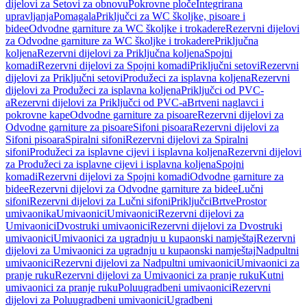
dijelovi za Setovi za obnovu
Pokrovne ploče
Integrirana
upravljanja
Pomagala
Priključci za WC školjke, pisoare i
bidee
Odvodne garniture za WC školjke i trokadere
Rezervni dijelovi
za Odvodne garniture za WC školjke i trokadere
Priključna
koljena
Rezervni dijelovi za Priključna koljena
Spojni
komadi
Rezervni dijelovi za Spojni komadi
Priključni setovi
Rezervni
dijelovi za Priključni setovi
Produžeci za isplavna koljena
Rezervni
dijelovi za Produžeci za isplavna koljena
Priključci od PVC-
a
Rezervni dijelovi za Priključci od PVC-a
Brtveni naglavci i
pokrovne kape
Odvodne garniture za pisoare
Rezervni dijelovi za
Odvodne garniture za pisoare
Sifoni pisoara
Rezervni dijelovi za
Sifoni pisoara
Spiralni sifoni
Rezervni dijelovi za Spiralni
sifoni
Produžeci za isplavne cijevi i isplavna koljena
Rezervni dijelovi
za Produžeci za isplavne cijevi i isplavna koljena
Spojni
komadi
Rezervni dijelovi za Spojni komadi
Odvodne garniture za
bidee
Rezervni dijelovi za Odvodne garniture za bidee
Lučni
sifoni
Rezervni dijelovi za Lučni sifoni
Priključci
Brtve
Prostor
umivaonika
Umivaonici
Umivaonici
Rezervni dijelovi za
Umivaonici
Dvostruki umivaonici
Rezervni dijelovi za Dvostruki
umivaonici
Umivaonici za ugradnju u kupaonski namještaj
Rezervni
dijelovi za Umivaonici za ugradnju u kupaonski namještaj
Nadpultni
umivaonici
Rezervni dijelovi za Nadpultni umivaonici
Umivaonici za
pranje ruku
Rezervni dijelovi za Umivaonici za pranje ruku
Kutni
umivaonici za pranje ruku
Poluugradbeni umivaonici
Rezervni
dijelovi za Poluugradbeni umivaonici
Ugradbeni