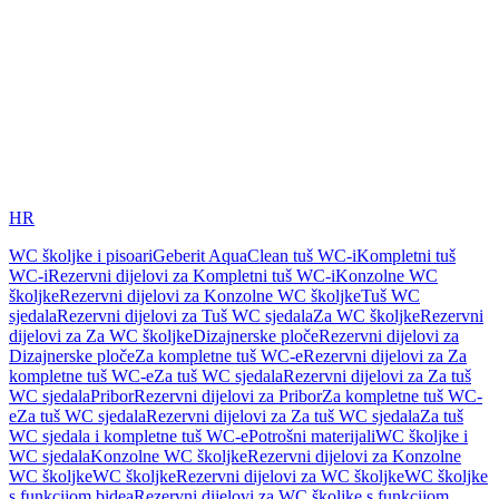
HR
WC školjke i pisoari
Geberit AquaClean tuš WC-i
Kompletni tuš
WC-i
Rezervni dijelovi za Kompletni tuš WC-i
Konzolne WC
školjke
Rezervni dijelovi za Konzolne WC školjke
Tuš WC
sjedala
Rezervni dijelovi za Tuš WC sjedala
Za WC školjke
Rezervni
dijelovi za Za WC školjke
Dizajnerske ploče
Rezervni dijelovi za
Dizajnerske ploče
Za kompletne tuš WC-e
Rezervni dijelovi za Za
kompletne tuš WC-e
Za tuš WC sjedala
Rezervni dijelovi za Za tuš
WC sjedala
Pribor
Rezervni dijelovi za Pribor
Za kompletne tuš WC-
e
Za tuš WC sjedala
Rezervni dijelovi za Za tuš WC sjedala
Za tuš
WC sjedala i kompletne tuš WC-e
Potrošni materijali
WC školjke i
WC sjedala
Konzolne WC školjke
Rezervni dijelovi za Konzolne
WC školjke
WC školjke
Rezervni dijelovi za WC školjke
WC školjke
s funkcijom bidea
Rezervni dijelovi za WC školjke s funkcijom