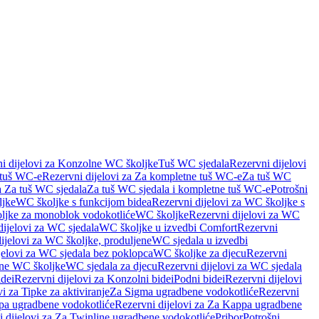
i dijelovi za Konzolne WC školjke
Tuš WC sjedala
Rezervni dijelovi
 tuš WC-e
Rezervni dijelovi za Za kompletne tuš WC-e
Za tuš WC
a Za tuš WC sjedala
Za tuš WC sjedala i kompletne tuš WC-e
Potrošni
ljke
WC školjke s funkcijom bidea
Rezervni dijelovi za WC školjke s
oljke za monoblok vodokotliće
WC školjke
Rezervni dijelovi za WC
dijelovi za WC sjedala
WC školjke u izvedbi Comfort
Rezervni
ijelovi za WC školjke, produljene
WC sjedala u izvedbi
jelovi za WC sjedala bez poklopca
WC školjke za djecu
Rezervni
dne WC školjke
WC sjedala za djecu
Rezervni dijelovi za WC sjedala
dei
Rezervni dijelovi za Konzolni bidei
Podni bidei
Rezervni dijelovi
i za Tipke za aktiviranje
Za Sigma ugradbene vodokotliće
Rezervni
a ugradbene vodokotliće
Rezervni dijelovi za Za Kappa ugradbene
 dijelovi za Za Twinline ugradbene vodokotliće
Pribor
Potrošni