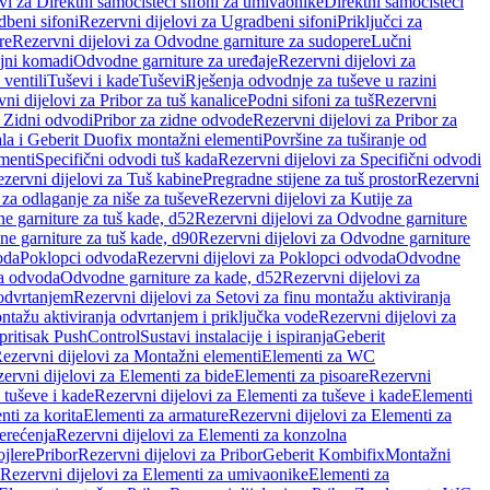
vi za Direktni samočisteći sifoni za umivaonike
Direktni samočisteći
beni sifoni
Rezervni dijelovi za Ugradbeni sifoni
Priključci za
re
Rezervni dijelovi za Odvodne garniture za sudopere
Lučni
ojni komadi
Odvodne garniture za uređaje
Rezervni dijelovi za
 ventili
Tuševi i kade
Tuševi
Rješenja odvodnje za tuševe u razini
ni dijelovi za Pribor za tuš kanalice
Podni sifoni za tuš
Rezervni
a Zidni odvodi
Pribor za zidne odvode
Rezervni dijelovi za Pribor za
ala i Geberit Duofix montažni elementi
Površine za tuširanje od
menti
Specifični odvodi tuš kada
Rezervni dijelovi za Specifični odvodi
zervni dijelovi za Tuš kabine
Pregradne stijene za tuš prostor
Rezervni
 za odlaganje za niše za tuševe
Rezervni dijelovi za Kutije za
 garniture za tuš kade, d52
Rezervni dijelovi za Odvodne garniture
e garniture za tuš kade, d90
Rezervni dijelovi za Odvodne garniture
oda
Poklopci odvoda
Rezervni dijelovi za Poklopci odvoda
Odvodne
ca odvoda
Odvodne garniture za kade, d52
Rezervni dijelovi za
 odvrtanjem
Rezervni dijelovi za Setovi za finu montažu aktiviranja
ntažu aktiviranja odvrtanjem i priključka vode
Rezervni dijelovi za
 pritisak PushControl
Sustavi instalacije i ispiranja
Geberit
ezervni dijelovi za Montažni elementi
Elementi za WC
ervni dijelovi za Elementi za bide
Elementi za pisoare
Rezervni
 tuševe i kade
Rezervni dijelovi za Elementi za tuševe i kade
Elementi
nti za korita
Elementi za armature
Rezervni dijelovi za Elementi za
erećenja
Rezervni dijelovi za Elementi za konzolna
ojlere
Pribor
Rezervni dijelovi za Pribor
Geberit Kombifix
Montažni
Rezervni dijelovi za Elementi za umivaonike
Elementi za