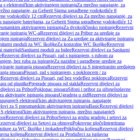
a s elektroničkim aktiviranjem ispiranja
Za mrežno napajanje, za
ežno napajanje, za Geberit Sigma ugradbene vodokotliće 8
ene vodokotliće 12 cm
Rezervni dijelovi za Za mrežno napajanje, za
Za napajanje baterijama, za Geberit Sigma ugradbene vodokotliće 12
neumatskim aktiviranjem ispiranja
Za dvokoličinsko ispiranje
Rezervni
iranje ispiranja WC-a
Rezervni dijelovi za Pribor za uređaje za
njem ispiranja
Rezervni dijelovi za Za uređaje za aktiviranje ispiranja
anitarni moduli za WC školjke
Za konzolne WC školjke
Rezervni
i materijali
Sanitarni moduli za bidee
Rezervni dijelovi za Sanitarni
e
Rezervni dijelovi za Pisoari, rad s ispiranjem, s rubom za
ranjem, bez ruba za ispiranje
Za nazidne i ugradbene uređaje za
viranje ispiranja pisoara
Rezervni dijelovi za S integriranim uređajem
ranja pisoara
Pisoari, rad s ispiranjem, s poklopcem / za
e
Rezervni dijelovi za Pisoari, rad bez vode
Bez poklopca
Rezervni
ara od plastike
Pregrade pisoara od stakla
Rezervni dijelovi za
dijelovi za Pribor
Poklopac pisoara
Sifoni i pribor za sifone
Isplavne
za aktiviranje ispiranja pisoara
Ugradnja u zid
Rezervni dijelovi za
apajanje
S elektroničkim aktiviranjem ispiranja, napajanje
elovi za S pneumatskim aktiviranjem ispiranja
Basic
Rezervni dijelovi
 S elektroničkim aktiviranjem ispiranja, mrežno napajanje
S
bor
Rezervni dijelovi za Pribor
Setovi za grubu gradnju i setovi za
ezervni dijelovi za Setovi za obnovu
Pokrovne ploče
Integrirana
niture za WC školjke i trokadere
Priključna koljena
Rezervni dijelovi
lavna koljena
Rezervni dijelovi za Produžeci za isplavna
dijelovi za Odvodne garniture za pisoare
Sifoni pisoara
Rezervni