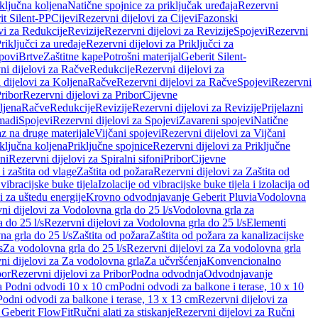
iključna koljena
Natične spojnice za priključak uređaja
Rezervni
it Silent-PP
Cijevi
Rezervni dijelovi za Cijevi
Fazonski
vi za Redukcije
Revizije
Rezervni dijelovi za Revizije
Spojevi
Rezervni
riključci za uređaje
Rezervni dijelovi za Priključci za
povi
Brtve
Zaštitne kape
Potrošni materijal
Geberit Silent-
ni dijelovi za Račve
Redukcije
Rezervni dijelovi za
 dijelovi za Koljena
Račve
Rezervni dijelovi za Račve
Spojevi
Rezervni
ribor
Rezervni dijelovi za Pribor
Cijevne
ljena
Račve
Redukcije
Revizije
Rezervni dijelovi za Revizije
Prijelazni
madi
Spojevi
Rezervni dijelovi za Spojevi
Zavareni spojevi
Natične
az na druge materijale
Vijčani spojevi
Rezervni dijelovi za Vijčani
iključna koljena
Priključne spojnice
Rezervni dijelovi za Priključne
oni
Rezervni dijelovi za Spiralni sifoni
Pribor
Cijevne
i zaštita od vlage
Zaštita od požara
Rezervni dijelovi za Zaštita od
 vibracijske buke tijela
Izolacije od vibracijske buke tijela i izolacija od
i za uštedu energije
Krovno odvodnjavanje Geberit Pluvia
Vodolovna
ni dijelovi za Vodolovna grla do 25 l/s
Vodolovna grla za
 do 25 l/s
Rezervni dijelovi za Vodolovna grla do 25 l/s
Elementi
a grla do 25 l/s
Zaštita od požara
Zaštita od požara za kanalizacijske
s
Za vodolovna grla do 25 l/s
Rezervni dijelovi za Za vodolovna grla
ni dijelovi za Za vodolovna grla
Za učvršćenja
Konvencionalno
bor
Rezervni dijelovi za Pribor
Podna odvodnja
Odvodnjavanje
za Podni odvodi 10 x 10 cm
Podni odvodi za balkone i terase, 10 x 10
Podni odvodi za balkone i terase, 13 x 13 cm
Rezervni dijelovi za
a Geberit FlowFit
Ručni alati za stiskanje
Rezervni dijelovi za Ručni