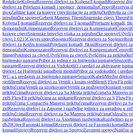
Redukcije
Koljena
Rezervni dijelovi za Koljena
T-komadi
Rezervni dij
dijelovi za Prijelazni komadi i spojnice, demontažni
Čepovi
Rezervni d
inox
Zaštitne kape za krajeve cijevi
Izolacije za priključke
Brtvila za cije
prirubničke spojeve
Geberit Mapress Therm
Sistemske cijevi Therm
Fit
Koljena
T-komadi
Rezervni dijelovi za T-komadi
Prijelazni komadi, fik
demontažni
Kompenzatori
Rezervni dijelovi za Kompenzatori
Čepovi
R
krajeve cijevi
Sistemske brtve
Set vijaka za prirubničke spojeve
Učvršće
cijevi 1.0215
Cijevni umeci
Spojnice
Rezervni dijelovi za Spojnice
Redu
dijelovi za Križni komadi
Prijelazni komadi, fiksni
Rezervni dijelovi za
demontažni
Kompenzatori
Rezervni dijelovi za Kompenzatori
Čepovi
R
fitinge
Poklopci za cijevi
Učvršćenja za cijevi
Učvršćenja za priključke
higijensko ispiranje
Pribor za jedinice za higijensko ispiranje
Senzori
Ka
ispiranje
Rezervni dijelovi za Vodokotlići i uređaji za aktiviranje ispi
dijelovi za Higijenski ugradbeni moduli
Pribor za vodokotliće i uređaj
WC-a s uređajem za higijensko ispiranje
Senzori
Kabeli
Mrežni dijelovi
sjedištem
Rezervni dijelovi za Ventili s kosim sjedištem
S FlowFit prikl
priključcima
Ventili za uzorkovanje
Ventili za pražnjenje
Kuglasti ventil
priključcima
Rezervni dijelovi za Sa Mepla priključcima
Sa Mapress pr
zid
S FlowFit priključcima za stiskanje
Rezervni dijelovi za S FlowFit 
priključcima Compact
Sa Mapress priključcima
Rezervni dijelovi za S
zid
Rezervni dijelovi za Zaporne i razdjelne jedinice za ugradnju u zid
priključcima
Rezervni dijelovi za Sa Mapress priključcima
Odzračni ven
razdjelnika
Rezervni dijelovi za Asortiman razdjelnika
Razdjelnici za p
db20
Cijevi
Fazonski komadi
Rezervni dijelovi za Fazonski komadi
Kol
komadi
Spojevi
Rezervni dijelovi za Spojevi
Zavareni spojevi
Natične s