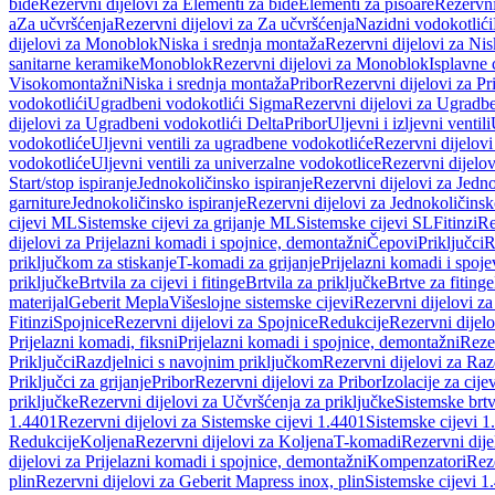
bide
Rezervni dijelovi za Elementi za bide
Elementi za pisoare
Rezervni
a
Za učvršćenja
Rezervni dijelovi za Za učvršćenja
Nazidni vodokotlići
dijelovi za Monoblok
Niska i srednja montaža
Rezervni dijelovi za Nis
sanitarne keramike
Monoblok
Rezervni dijelovi za Monoblok
Isplavne 
Visokomontažni
Niska i srednja montaža
Pribor
Rezervni dijelovi za Pr
vodokotlići
Ugradbeni vodokotlići Sigma
Rezervni dijelovi za Ugradb
dijelovi za Ugradbeni vodokotlići Delta
Pribor
Uljevni i izljevni ventili
vodokotliće
Uljevni ventili za ugradbene vodokotliće
Rezervni dijelovi
vodokotliće
Uljevni ventili za univerzalne vodokotlice
Rezervni dijelov
Start/stop ispiranje
Jednokoličinsko ispiranje
Rezervni dijelovi za Jedno
garniture
Jednokoličinsko ispiranje
Rezervni dijelovi za Jednokoličinsk
cijevi ML
Sistemske cijevi za grijanje ML
Sistemske cijevi SL
Fitinzi
Re
dijelovi za Prijelazni komadi i spojnice, demontažni
Čepovi
Priključci
R
priključkom za stiskanje
T-komadi za grijanje
Prijelazni komadi i spoje
priključke
Brtvila za cijevi i fitinge
Brtvila za priključke
Brtve za fitinge
materijal
Geberit Mepla
Višeslojne sistemske cijevi
Rezervni dijelovi za
Fitinzi
Spojnice
Rezervni dijelovi za Spojnice
Redukcije
Rezervni dijel
Prijelazni komadi, fiksni
Prijelazni komadi i spojnice, demontažni
Rezer
Priključci
Razdjelnici s navojnim priključkom
Rezervni dijelovi za Raz
Priključci za grijanje
Pribor
Rezervni dijelovi za Pribor
Izolacije za cijev
priključke
Rezervni dijelovi za Učvršćenja za priključke
Sistemske brt
1.4401
Rezervni dijelovi za Sistemske cijevi 1.4401
Sistemske cijevi 1
Redukcije
Koljena
Rezervni dijelovi za Koljena
T-komadi
Rezervni dij
dijelovi za Prijelazni komadi i spojnice, demontažni
Kompenzatori
Rez
plin
Rezervni dijelovi za Geberit Mapress inox, plin
Sistemske cijevi 1