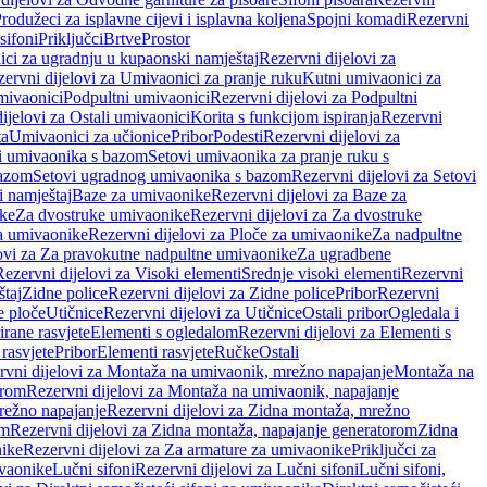
rodužeci za isplavne cijevi i isplavna koljena
Spojni komadi
Rezervni
sifoni
Priključci
Brtve
Prostor
ci za ugradnju u kupaonski namještaj
Rezervni dijelovi za
ervni dijelovi za Umivaonici za pranje ruku
Kutni umivaonici za
mivaonici
Podpultni umivaonici
Rezervni dijelovi za Podpultni
ijelovi za Ostali umivaonici
Korita s funkcijom ispiranja
Rezervni
ta
Umivaonici za učionice
Pribor
Podesti
Rezervni dijelovi za
i umivaonika s bazom
Setovi umivaonika za pranje ruku s
bazom
Setovi ugradnog umivaonika s bazom
Rezervni dijelovi za Setovi
 namještaj
Baze za umivaonike
Rezervni dijelovi za Baze za
ike
Za dvostruke umivaonike
Rezervni dijelovi za Za dvostruke
a umivaonike
Rezervni dijelovi za Ploče za umivaonike
Za nadpultne
lovi za Za pravokutne nadpultne umivaonike
Za ugradbene
Rezervni dijelovi za Visoki elementi
Srednje visoki elementi
Rezervni
štaj
Zidne police
Rezervni dijelovi za Zidne police
Pribor
Rezervni
 ploče
Utičnice
Rezervni dijelovi za Utičnice
Ostali pribor
Ogledala i
irane rasvjete
Elementi s ogledalom
Rezervni dijelovi za Elementi s
 rasvjete
Pribor
Elementi rasvjete
Ručke
Ostali
rvni dijelovi za Montaža na umivaonik, mrežno napajanje
Montaža na
orom
Rezervni dijelovi za Montaža na umivaonik, napajanje
režno napajanje
Rezervni dijelovi za Zidna montaža, mrežno
om
Rezervni dijelovi za Zidna montaža, napajanje generatorom
Zidna
nike
Rezervni dijelovi za Za armature za umivaonike
Priključci za
ivaonike
Lučni sifoni
Rezervni dijelovi za Lučni sifoni
Lučni sifoni,