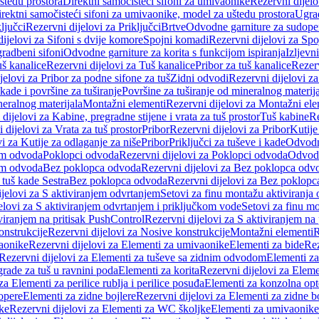
štedu prostora
Direktni samočisteći sifoni za umivaonike
Rezervni dijelo
irektni samočisteći sifoni za umivaonike, model za uštedu prostora
Ugrad
ljučci
Rezervni dijelovi za Priključci
Brtve
Odvodne garniture za sudope
ijelovi za Sifoni s dvije komore
Spojni komadi
Rezervni dijelovi za Sp
radbeni sifoni
Odvodne garniture za korita s funkcijom ispiranja
Izljevni
š kanalice
Rezervni dijelovi za Tuš kanalice
Pribor za tuš kanalice
Rezerv
jelovi za Pribor za podne sifone za tuš
Zidni odvodi
Rezervni dijelovi z
kade i površine za tuširanje
Površine za tuširanje od mineralnog materij
neralnog materijala
Montažni elementi
Rezervni dijelovi za Montažni ele
dijelovi za Kabine, pregradne stijene i vrata za tuš prostor
Tuš kabine
Re
 dijelovi za Vrata za tuš prostor
Pribor
Rezervni dijelovi za Pribor
Kutije
i za Kutije za odlaganje za niše
Pribor
Priključci za tuševe i kade
Odvodne
em odvoda
Poklopci odvoda
Rezervni dijelovi za Poklopci odvoda
Odvodn
em odvoda
Bez poklopca odvoda
Rezervni dijelovi za Bez poklopca odv
 tuš kade Sestra
Bez poklopca odvoda
Rezervni dijelovi za Bez poklop
jelovi za S aktiviranjem odvrtanjem
Setovi za finu montažu aktiviranja
elovi za S aktiviranjem odvrtanjem i priključkom vode
Setovi za finu mo
viranjem na pritisak PushControl
Rezervni dijelovi za S aktiviranjem na
onstrukcije
Rezervni dijelovi za Nosive konstrukcije
Montažni elementi
R
aonike
Rezervni dijelovi za Elementi za umivaonike
Elementi za bide
Rez
Rezervni dijelovi za Elementi za tuševe sa zidnim odvodom
Elementi za
grade za tuš u ravnini poda
Elementi za korita
Rezervni dijelovi za Eleme
za Elementi za perilice rublja i perilice posuđa
Elementi za konzolna opt
opere
Elementi za zidne bojlere
Rezervni dijelovi za Elementi za zidne b
ke
Rezervni dijelovi za Elementi za WC školjke
Elementi za umivaonike