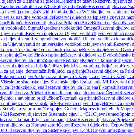
 dijelovi za Elementi za pisoare
Elementi za tuševe
Rezervni dijelovi za
Nazidni vodokotlići za WC školjke, od plastike
Rezervni dijelovi za Na
ka i srednja montaža
Nazidni vodokotlići za WC školjke, od sanitarne 
cijevi za nazidne vodokotliće
Rezervni dijelovi za Isplavne cijevi za na
ibor
Priključci
Rezervni dijelovi za Priključci
Brtve
Brtveni naglavci
Nazuvi
eni vodokotlići Sigma
Ugradbeni vodokotlići Omega
Rezervni dijelovi 
Uljevni ventili
Rezervni dijelovi za Uljevni ventili
Uljevni ventili za naz
 za Uljevni ventili za ugradbene vodokotliće
Uljevni ventili za keramič
i za Uljevni ventili za univerzalne vodokotlice
Izljevni ventili
Rezervni di
količinsko ispiranje
Dvokoličinsko ispiranje
Rezervni dijelovi za Dvokol
o ispiranje
Dvokoličinsko ispiranje
Rezervni dijelovi za Dvokoličinsko i
zervni dijelovi za Fitinzi
Spojnice
Redukcije
Koljena
T-komadi
Prijelazni
ezervni dijelovi za Priključci
Razdjelnici s navojnim priključkom
Rezerv
vi za grijanje, demontažni
Priključci za grijanje
Rezervni dijelovi za Prikl
Poklopci za cijevi
Poklopac za fitinge
Učvršćenja za cijevi
Učvršćenja za
 Višeslojne sistemske cijevi
Sistemske cijevi za grijanje ML
Rezervni dij
ovi za Redukcije
Koljena
Rezervni dijelovi za Koljena
T-komadi
Rezervni
vni dijelovi za Prijelazni komadi i spojnice, demontažni
Čepovi
Rezervn
djelnici s navojnim priključkom
T-komadi za grijanje
Rezervni dijelovi 
i i fitinge
Izolacije za priključke
Brtvila za cijevi i fitinge
Brtvila za prikl
ve
Set vijaka za prirubničke spojeve
Geberit Mapress inox
Geberit Mapres
.4521
Rezervni dijelovi za Sistemske cijevi 1.4521
Cijevni umeci
Spojnic
elovi za T-komadi
Prijelazni komadi, fiksni
Rezervni dijelovi za Prijelazn
ervni dijelovi za Kompenzatori
Čepovi
Rezervni dijelovi za Čepovi
Prikl
.4401
Rezervni dijelovi za Sistemske cijevi 1.4401
Cijevni umeci
Spojnic