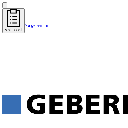
Na geberit.hr
Moji popisi