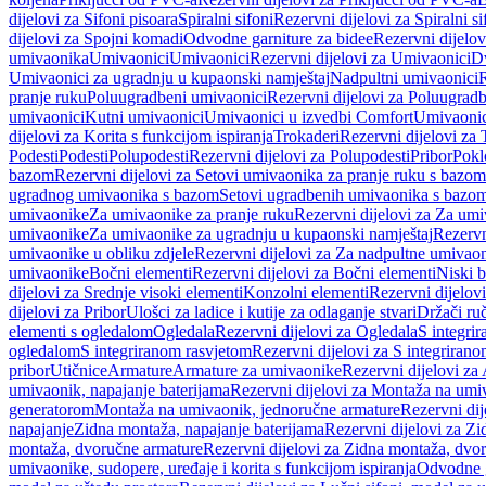
dijelovi za Sifoni pisoara
Spiralni sifoni
Rezervni dijelovi za Spiralni si
dijelovi za Spojni komadi
Odvodne garniture za bidee
Rezervni dijelov
umivaonika
Umivaonici
Umivaonici
Rezervni dijelovi za Umivaonici
Dv
Umivaonici za ugradnju u kupaonski namještaj
Nadpultni umivaonici
R
pranje ruku
Poluugradbeni umivaonici
Rezervni dijelovi za Poluugrad
umivaonici
Kutni umivaonici
Umivaonici u izvedbi Comfort
Umivaonic
dijelovi za Korita s funkcijom ispiranja
Trokaderi
Rezervni dijelovi za 
Podesti
Podesti
Polupodesti
Rezervni dijelovi za Polupodesti
Pribor
Pokl
bazom
Rezervni dijelovi za Setovi umivaonika za pranje ruku s bazom
ugradnog umivaonika s bazom
Setovi ugradbenih umivaonika s bazo
umivaonike
Za umivaonike za pranje ruku
Rezervni dijelovi za Za umi
umivaonike
Za umivaonike za ugradnju u kupaonski namještaj
Rezervn
umivaonike u obliku zdjele
Rezervni dijelovi za Za nadpultne umivaon
umivaonike
Bočni elementi
Rezervni dijelovi za Bočni elementi
Niski b
dijelovi za Srednje visoki elementi
Konzolni elementi
Rezervni dijelov
dijelovi za Pribor
Ulošci za ladice i kutije za odlaganje stvari
Držači ruč
elementi s ogledalom
Ogledala
Rezervni dijelovi za Ogledala
S integri
ogledalom
S integriranom rasvjetom
Rezervni dijelovi za S integriran
pribor
Utičnice
Armature
Armature za umivaonike
Rezervni dijelovi za
umivaonik, napajanje baterijama
Rezervni dijelovi za Montaža na umiv
generatorom
Montaža na umivaonik, jednoručne armature
Rezervni di
napajanje
Zidna montaža, napajanje baterijama
Rezervni dijelovi za Zi
montaža, dvoručne armature
Rezervni dijelovi za Zidna montaža, dvo
umivaonike, sudopere, uređaje i korita s funkcijom ispiranja
Odvodne g