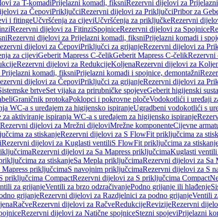
elovi za T-komadi
Prijelazni komadi, fiksni
Rezervni dijelovi za Prijelazn
ijelovi za Čepovi
Priključci
Rezervni dijelovi za Priključci
Pribor za Gebe
vi i fitinge
Učvršćenja za cijevi
Učvršćenja za priključke
Rezervni dijelo
inzi
Rezervni dijelovi za Fitinzi
Spojnice
Rezervni dijelovi za Spojnice
Re
sni
Rezervni dijelovi za Prijelazni komadi, fiksni
Prijelazni komadi i spo
ezervni dijelovi za Čepovi
Priključci za grijanje
Rezervni dijelovi za Prik
nja za cijevi
Geberit Mapress C-čelik
Geberit Mapress C-čelik
Rezervni 
kcije
Rezervni dijelovi za Redukcije
Koljena
Rezervni dijelovi za Kolje
 Prijelazni komadi, fiksni
Prijelazni komadi i spojnice, demontažni
Rezerv
ezervni dijelovi za Čepovi
Priključci za grijanje
Rezervni dijelovi za Prik
Sistemske brtve
Set vijaka za prirubničke spojeve
Geberit higijenski sust
beli
Graničnik protoka
Poklopci i pokrovne ploče
Vodokotlići i uređaji 
ranja WC-a s uređajem za higijensko ispiranje
Ugradbeni vodokotlići s ure
e za aktiviranje ispiranja WC-a s uređajem za higijensko ispiranje
Rezervn
Rezervni dijelovi za Mrežni dijelovi
Mrežne komponente
Cijevne armat
jučcima za stiskanje
Rezervni dijelovi za S FlowFit priključcima za stis
i
Rezervni dijelovi za Kuglasti ventili
S FlowFit priključcima za stiskanj
iključcima
Rezervni dijelovi za Sa Mapress priključcima
Kuglasti ventil
priključcima za stiskanje
Sa Mepla priključcima
Rezervni dijelovi za Sa
a Mapress priključcima
S navojnim priključcima
Rezervni dijelovi za S n
S priključcima Compact
Rezervni dijelovi za S priključcima Compact
Ne
tili za grijanje
Ventili za brzo odzračivanje
Podno grijanje ili hlađenje
Si
odno grijanje
Rezervni dijelovi za Razdjelnici za podno grijanje
Ventili 
jena
Račve
Rezervni dijelovi za Račve
Redukcije
Revizije
Rezervni dijelo
pojnice
Rezervni dijelovi za Natične spojnice
Stezni spojevi
Prijelazni ko