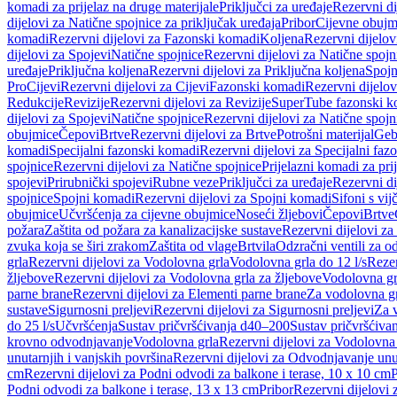
komadi za prijelaz na druge materijale
Priključci za uređaje
Rezervni di
dijelovi za Natične spojnice za priključak uređaja
Pribor
Cijevne obujm
komadi
Rezervni dijelovi za Fazonski komadi
Koljena
Rezervni dijelov
dijelovi za Spojevi
Natične spojnice
Rezervni dijelovi za Natične spojn
uređaje
Priključna koljena
Rezervni dijelovi za Priključna koljena
Spojn
Pro
Cijevi
Rezervni dijelovi za Cijevi
Fazonski komadi
Rezervni dijelo
Redukcije
Revizije
Rezervni dijelovi za Revizije
SuperTube fazonski k
dijelovi za Spojevi
Natične spojnice
Rezervni dijelovi za Natične spojn
obujmice
Čepovi
Brtve
Rezervni dijelovi za Brtve
Potrošni materijal
Geb
komadi
Specijalni fazonski komadi
Rezervni dijelovi za Specijalni fa
spojnice
Rezervni dijelovi za Natične spojnice
Prijelazni komadi za pri
spojevi
Prirubnički spojevi
Rubne veze
Priključci za uređaje
Rezervni di
spojnice
Spojni komadi
Rezervni dijelovi za Spojni komadi
Sifoni s vi
obujmice
Učvršćenja za cijevne obujmice
Noseći žljebovi
Čepovi
Brtve
požara
Zaštita od požara za kanalizacijske sustave
Rezervni dijelovi za
zvuka koja se širi zrakom
Zaštita od vlage
Brtvila
Odzračni ventili za 
grla
Rezervni dijelovi za Vodolovna grla
Vodolovna grla do 12 l/s
Rezer
žljebove
Rezervni dijelovi za Vodolovna grla za žljebove
Vodolovna grl
parne brane
Rezervni dijelovi za Elementi parne brane
Za vodolovna gr
sustave
Sigurnosni preljevi
Rezervni dijelovi za Sigurnosni preljevi
Za v
do 25 l/s
Učvršćenja
Sustav pričvršćivanja d40–200
Sustav pričvršćiv
krovno odvodnjavanje
Vodolovna grla
Rezervni dijelovi za Vodolovna
unutarnjih i vanjskih površina
Rezervni dijelovi za Odvodnjavanje unut
cm
Rezervni dijelovi za Podni odvodi za balkone i terase, 10 x 10 cm
P
Podni odvodi za balkone i terase, 13 x 13 cm
Pribor
Rezervni dijelovi 