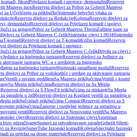
i komadi, fiksni
Prijelazni komadi i spojnice, demontažni
Rezervni
rit Mapress inox
Rezervni dijelovi za Pribor za Geberit Mapress
vi za Učvršćenja za priključke
Sistemske brtve
Set vijaka za
dukcije
Rezervni dijelovi za Redukcije
Koljena
Rezervni dijelovi za
jevi, demontažni
Rezervni dijelovi za Prijelazni komadi i spojevi,
ljučci za grijanje
Pribor za Geberit Mapress Therm
Zaštitne kape za
dijelovi za Geberit Mapress C-čelik
Sistemske cijevi 1.0034
Sistemske
na
T-komadi
Rezervni dijelovi za T-komadi
Križni komadi
Rezervni
ni dijelovi za Prijelazni komadi i spojnice,
ljučci za grijanje
Pribor za Geberit Mapress C-čelik
Brtvila za cijevi i
av
Jedinice za higijensko ispiranje
Rezervni dijelovi za Jedinice za
za aktiviranje ispiranja WC-a s uređajem za higijensko
đajem za higijensko ispiranje
Higijenski ugradbeni moduli
Rezervni
i dijelovi za Pribor za vodokotliće i uređaje za aktiviranje ispiranja
ure
Ventili s ravnim sjedištem
Sa Mapress priključcima
Ventili s kosim
kanje
Sa Mepla priključcima
Rezervni dijelovi za Sa Mepla
e
Rezervni dijelovi za S FlowFit priključcima za stiskanje
Sa Mepla
i za ugradnju u zid
Rezervni dijelovi za Kuglasti ventili za ugradnju u
 Mepla priključcima
S priključcima Compact
Rezervni dijelovi za S
avojnim priključcima
Zaporne i razdjelne jedinice za ugradnju u
povratni ventili
Rezervni dijelovi za Nepovratni ventili
Sa Mapress
stemske cijevi
Rezervni dijelovi za Sistemske cijevi
Asortiman
za brzo odzračivanje
Sustavi za odvodnjavanje zgrade
Geberit Silent-
vi za Revizije
SuperTube fazonski komadi
Koljena
Specijalni fazonski
madi za prijelaz na druge materijale
Rezervni dijelovi za Prijelazni