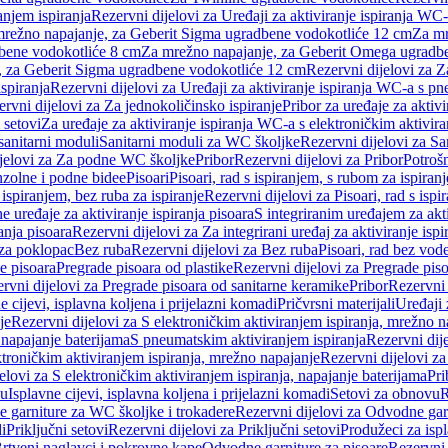
anjem ispiranja
Rezervni dijelovi za Uređaji za aktiviranje ispiranja WC-
 mrežno napajanje, za Geberit Sigma ugradbene vodokotliće 12 cm
Za mr
dbene vodokotliće 8 cm
Za mrežno napajanje, za Geberit Omega ugradb
a, za Geberit Sigma ugradbene vodokotliće 12 cm
Rezervni dijelovi za 
spiranja
Rezervni dijelovi za Uređaji za aktiviranje ispiranja WC-a s p
rvni dijelovi za Za jednokoličinsko ispiranje
Pribor za uređaje za aktiv
 setovi
Za uređaje za aktiviranje ispiranja WC-a s elektroničkim aktivira
sanitarni moduli
Sanitarni moduli za WC školjke
Rezervni dijelovi za S
jelovi za Za podne WC školjke
Pribor
Rezervni dijelovi za Pribor
Potrošn
nzolne i podne bidee
Pisoari
Pisoari, rad s ispiranjem, s rubom za ispiranj
s ispiranjem, bez ruba za ispiranje
Rezervni dijelovi za Pisoari, rad s ispi
 uređaje za aktiviranje ispiranja pisoara
S integriranim uređajem za akti
ranja pisoara
Rezervni dijelovi za Za integrirani uređaj za aktiviranje ispi
 za poklopac
Bez ruba
Rezervni dijelovi za Bez ruba
Pisoari, rad bez vod
e pisoara
Pregrade pisoara od plastike
Rezervni dijelovi za Pregrade piso
rvni dijelovi za Pregrade pisoara od sanitarne keramike
Pribor
Rezervni 
e cijevi, isplavna koljena i prijelazni komadi
Pričvrsni materijali
Uređaji 
je
Rezervni dijelovi za S elektroničkim aktiviranjem ispiranja, mrežno n
 napajanje baterijama
S pneumatskim aktiviranjem ispiranja
Rezervni dij
ktroničkim aktiviranjem ispiranja, mrežno napajanje
Rezervni dijelovi za
elovi za S elektroničkim aktiviranjem ispiranja, napajanje baterijama
Pri
du
Isplavne cijevi, isplavna koljena i prijelazni komadi
Setovi za obnovu
R
 garniture za WC školjke i trokadere
Rezervni dijelovi za Odvodne gar
i
Priključni setovi
Rezervni dijelovi za Priključni setovi
Produžeci za isp
rtveni naglavci i pokrovne kape
Odvodne garniture za pisoare
Rezervni 