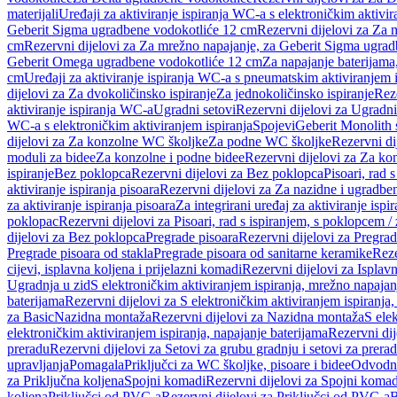
materijali
Uređaji za aktiviranje ispiranja WC-a s elektroničkim aktivir
Geberit Sigma ugradbene vodokotliće 12 cm
Rezervni dijelovi za Za
cm
Rezervni dijelovi za Za mrežno napajanje, za Geberit Sigma ugra
Geberit Omega ugradbene vodokotliće 12 cm
Za napajanje baterijam
cm
Uređaji za aktiviranje ispiranja WC-a s pneumatskim aktiviranjem i
dijelovi za Za dvokoličinsko ispiranje
Za jednokoličinsko ispiranje
Reze
aktiviranje ispiranja WC-a
Ugradni setovi
Rezervni dijelovi za Ugradni
WC-a s elektroničkim aktiviranjem ispiranja
Spojevi
Geberit Monolith 
dijelovi za Za konzolne WC školjke
Za podne WC školjke
Rezervni di
moduli za bidee
Za konzolne i podne bidee
Rezervni dijelovi za Za ko
ispiranje
Bez poklopca
Rezervni dijelovi za Bez poklopca
Pisoari, rad 
aktiviranje ispiranja pisoara
Rezervni dijelovi za Za nazidne i ugradbene
za aktiviranje ispiranja pisoara
Za integrirani uređaj za aktiviranje ispi
poklopac
Rezervni dijelovi za Pisoari, rad s ispiranjem, s poklopcem /
dijelovi za Bez poklopca
Pregrade pisoara
Rezervni dijelovi za Pregrad
Pregrade pisoara od stakla
Pregrade pisoara od sanitarne keramike
Reze
cijevi, isplavna koljena i prijelazni komadi
Rezervni dijelovi za Isplavn
Ugradnja u zid
S elektroničkim aktiviranjem ispiranja, mrežno napajan
baterijama
Rezervni dijelovi za S elektroničkim aktiviranjem ispiranja,
za Basic
Nazidna montaža
Rezervni dijelovi za Nazidna montaža
S ele
elektroničkim aktiviranjem ispiranja, napajanje baterijama
Rezervni dij
preradu
Rezervni dijelovi za Setovi za grubu gradnju i setovi za prera
upravljanja
Pomagala
Priključci za WC školjke, pisoare i bidee
Odvodne
za Priključna koljena
Spojni komadi
Rezervni dijelovi za Spojni komad
koljena
Priključci od PVC-a
Rezervni dijelovi za Priključci od PVC-a
B