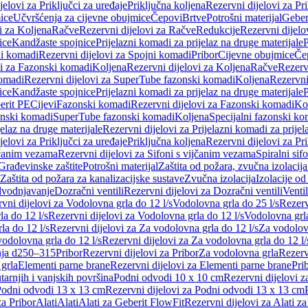
jelovi za Priključci za uređaje
Priključna koljena
Rezervni dijelovi za Pr
ice
Učvršćenja za cijevne obujmice
Čepovi
Brtve
Potrošni materijal
Geber
i za Koljena
Račve
Rezervni dijelovi za Račve
Redukcije
Rezervni dijelo
ice
Kandžaste spojnice
Prijelazni komadi za prijelaz na druge materijale
P
i komadi
Rezervni dijelovi za Spojni komadi
Pribor
Cijevne obujmice
Če
vi za Fazonski komadi
Koljena
Rezervni dijelovi za Koljena
Račve
Rezerv
omadi
Rezervni dijelovi za SuperTube fazonski komadi
Koljena
Rezervni
ice
Kandžaste spojnice
Prijelazni komadi za prijelaz na druge materijale
P
erit PE
Cijevi
Fazonski komadi
Rezervni dijelovi za Fazonski komadi
Ko
zonski komadi
SuperTube fazonski komadi
Koljena
Specijalni fazonski ko
jelaz na druge materijale
Rezervni dijelovi za Prijelazni komadi za prijel
jelovi za Priključci za uređaje
Priključna koljena
Rezervni dijelovi za Pr
jčanim vezama
Rezervni dijelovi za Sifoni s vijčanim vezama
Spiralni sif
Građevinske zaštite
Potrošni materijal
Zaštita od požara, zvučna izolacija 
 Zaštita od požara za kanalizacijske sustave
Zvučna izolacija
Izolacije od
odvodnjavanje
Dozračni ventili
Rezervni dijelovi za Dozračni ventili
Ventil
vni dijelovi za Vodolovna grla do 12 l/s
Vodolovna grla do 25 l/s
Rezerv
a do 12 l/s
Rezervni dijelovi za Vodolovna grla do 12 l/s
Vodolovna grla
la do 12 l/s
Rezervni dijelovi za Za vodolovna grla do 12 l/s
Za vodolovn
odolovna grla do 12 l/s
Rezervni dijelovi za Za vodolovna grla do 12 l/
anja d250–315
Pribor
Rezervni dijelovi za Pribor
Za vodolovna grla
Rezerv
 grla
Elementi parne brane
Rezervni dijelovi za Elementi parne brane
Pri
arnjih i vanjskih površina
Podni odvodi 10 x 10 cm
Rezervni dijelovi 
odni odvodi 13 x 13 cm
Rezervni dijelovi za Podni odvodi 13 x 13 cm
za Pribor
Alati
Alati
Alati za Geberit FlowFit
Rezervni dijelovi za Alati z