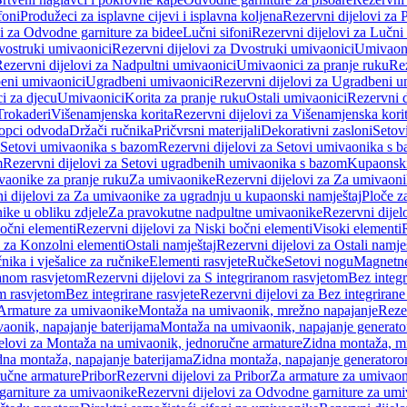
foni
Produžeci za isplavne cijevi i isplavna koljena
Rezervni dijelovi za P
i za Odvodne garniture za bidee
Lučni sifoni
Rezervni dijelovi za Lučni 
ostruki umivaonici
Rezervni dijelovi za Dvostruki umivaonici
Umivaoni
ezervni dijelovi za Nadpultni umivaonici
Umivaonici za pranje ruku
Rez
beni umivaonici
Ugradbeni umivaonici
Rezervni dijelovi za Ugradbeni u
i za djecu
Umivaonici
Korita za pranje ruku
Ostali umivaonici
Rezervni d
Trokaderi
Višenamjenska korita
Rezervni dijelovi za Višenamjenska kori
opci odvoda
Držači ručnika
Pričvrsni materijali
Dekorativni zasloni
Setov
Setovi umivaonika s bazom
Rezervni dijelovi za Setovi umivaonika s 
m
Rezervni dijelovi za Setovi ugradbenih umivaonika s bazom
Kupaonski
vaonike za pranje ruku
Za umivaonike
Rezervni dijelovi za Za umivaon
i dijelovi za Za umivaonike za ugradnju u kupaonski namještaj
Ploče z
ike u obliku zdjele
Za pravokutne nadpultne umivaonike
Rezervni dije
očni elementi
Rezervni dijelovi za Niski bočni elementi
Visoki elementi
i za Konzolni elementi
Ostali namještaj
Rezervni dijelovi za Ostali namje
nika i vješalice za ručnike
Elementi rasvjete
Ručke
Setovi nogu
Magnetne
ranom rasvjetom
Rezervni dijelovi za S integriranom rasvjetom
Bez integr
om rasvjetom
Bez integrirane rasvjete
Rezervni dijelovi za Bez integrirane
 Armature za umivaonike
Montaža na umivaonik, mrežno napajanje
Reze
aonik, napajanje baterijama
Montaža na umivaonik, napajanje generat
jelovi za Montaža na umivaonik, jednoručne armature
Zidna montaža, m
dna montaža, napajanje baterijama
Zidna montaža, napajanje generator
ručne armature
Pribor
Rezervni dijelovi za Pribor
Za armature za umivao
arniture za umivaonike
Rezervni dijelovi za Odvodne garniture za um