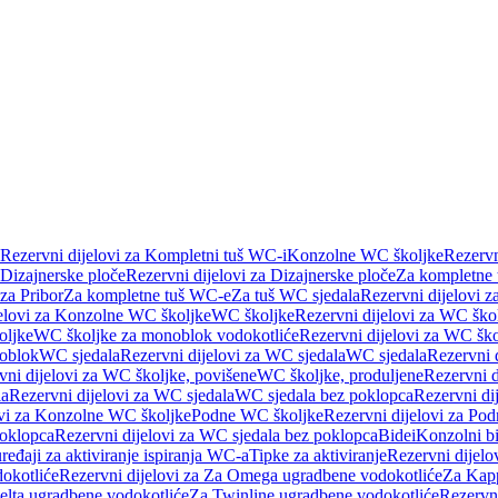
Rezervni dijelovi za Kompletni tuš WC-i
Konzolne WC školjke
Rezervn
Dizajnerske ploče
Rezervni dijelovi za Dizajnerske ploče
Za kompletne
 za Pribor
Za kompletne tuš WC-e
Za tuš WC sjedala
Rezervni dijelovi z
jelovi za Konzolne WC školjke
WC školjke
Rezervni dijelovi za WC ško
oljke
WC školjke za monoblok vodokotliće
Rezervni dijelovi za WC šk
oblok
WC sjedala
Rezervni dijelovi za WC sjedala
WC sjedala
Rezervni 
vni dijelovi za WC školjke, povišene
WC školjke, produljene
Rezervni d
la
Rezervni dijelovi za WC sjedala
WC sjedala bez poklopca
Rezervni di
ovi za Konzolne WC školjke
Podne WC školjke
Rezervni dijelovi za Po
oklopca
Rezervni dijelovi za WC sjedala bez poklopca
Bidei
Konzolni bi
uređaji za aktiviranje ispiranja WC-a
Tipke za aktiviranje
Rezervni dijelov
okotliće
Rezervni dijelovi za Za Omega ugradbene vodokotliće
Za Kapp
Delta ugradbene vodokotliće
Za Twinline ugradbene vodokotliće
Rezervni