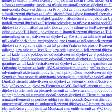
model za uštedu prostora
Rezervni dijelovi za Lučni sifoni, model za u
sifoni za umivaonike, model za uštedu prostora
Rezervni dijelovi za D
umivaonike
Rezervni dijelovi za Priključci za umivaonike
Poklopci
Prik
sifoni
Rezervni dijelovi za Lučni sifoni
Sifoni s dvije komore
Rezervni d
Odvodne garniture za uređaje
Ugradbeni sifoni
Rezervni dijelovi za Ug
poda
Rezervni dijelovi za Rješenja odvodnje za tuševe u razini poda
Tu
dijelovi za Podni sifoni za tuš
Pribor za podne sifone za tuš
Rezervni di
zidne odvode
Tuš kade i površine za tuširanje
Rezervni dijelovi za Tuš 
mineralnog materijala
Rezervni dijelovi za Površine za tuširanje od mi
tuš kada
Pribor
Kabine, pregradne stijene i vrata za tuš prostor
Rezervni 
dijelovi za Pregradne stijene za tuš prostor
Vrata za tuš prostor
Rezervni
odlaganje za niše za tuševe
Kutije za odlaganje za niše
Rezervni dijelov
za tuš kade, d52
S poklopcem odvoda
Rezervni dijelovi za S poklopc
za tuš kade, d90
S poklopcem odvoda
Rezervni dijelovi za S poklopc
garniture za tuš kade Sestra
Rezervni dijelovi za Odvodne garniture za
Odvodne garniture za kade, d52
S aktiviranjem odvrtanjem
Rezervni di
odvrtanjem
S aktiviranjem odvrtanjem i priključkom vode
Rezervni dij
Setovi za finu montažu aktiviranja odvrtanjem i priključka vode
S akti
Duofix
Sistemski zidovi
Rezervni dijelovi za Sistemski zidovi
Nosive k
školjke
Rezervni dijelovi za Elementi za WC školjke
Elementi za umiv
dijelovi za Elementi za pisoare
Elementi za tuševe sa zidnim odvodom
za pregrade za tuš u ravnini poda
Rezervni dijelovi za Elementi za pre
armature
Elementi za perilice rublja i perilice posuđa
Rezervni dijelovi 
opterećenja
Elementi za sudopere
Rezervni dijelovi za Elementi za sud
elementi
Rezervni dijelovi za Montažni elementi
Elementi za WC školj