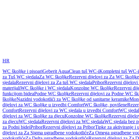
HR
WC školjke i pisoari
Geberit AquaClean tuš WC-i
Kompletni tuš WC-i
za Tuš WC sjedala
Za WC školjke
Rezervni dijelovi za Za WC školjke
sjedala
Rezervni dijelovi za Za tuš WC sjedala
Pribor
Rezervni dijelovi
materijali
WC školjke i WC sjedala
Konzolne WC školjke
Rezervni di
funkcijom bidea
Podne WC školjke
Rezervni dijelovi za Podne WC šk
školjke
Nazidni vodokotlići za WC školjke od sanitarne keramike
Mon
dijelovi za WC školjke u izvedbi Comfort
WC školjke, povišene
Rezer
Comfort
Rezervni dijelovi za WC sjedala u izvedbi Comfort
WC sjeda
dijelovi za WC školjke za djecu
Konzolne WC školjke
Rezervni dijel
za djecu
WC sjedala
Rezervni dijelovi za WC sjedala
WC sjedala bez p
za Podni bidei
Pribor
Rezervni dijelovi za Pribor
Tipke za aktiviranje i 
dijelovi za Za Sigma ugradbene vodokotliće
Za Omega ugradbene vod
vodokotliće
Za Delta ugradbene vodokotliće
Rezervni dijelovi za Za 