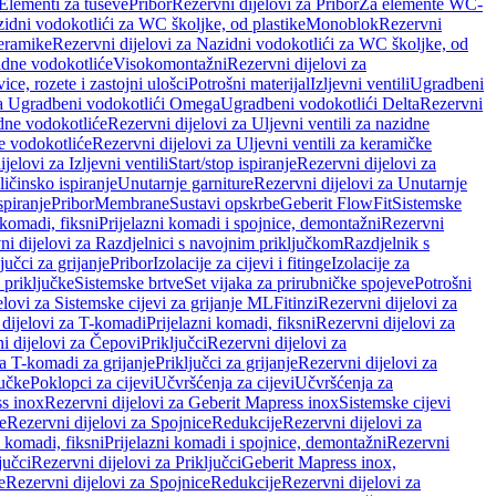
 Elementi za tuševe
Pribor
Rezervni dijelovi za Pribor
Za elemente WC-
zidni vodokotlići za WC školjke, od plastike
Monoblok
Rezervni
keramike
Rezervni dijelovi za Nazidni vodokotlići za WC školjke, od
zidne vodokotliće
Visokomontažni
Rezervni dijelovi za
ce, rozete i zastojni ulošci
Potrošni materijal
Izljevni ventili
Ugradbeni
za Ugradbeni vodokotlići Omega
Ugradbeni vodokotlići Delta
Rezervni
idne vodokotliće
Rezervni dijelovi za Uljevni ventili za nazidne
ke vodokotliće
Rezervni dijelovi za Uljevni ventili za keramičke
jelovi za Izljevni ventili
Start/stop ispiranje
Rezervni dijelovi za
ičinsko ispiranje
Unutarnje garniture
Rezervni dijelovi za Unutarnje
spiranje
Pribor
Membrane
Sustavi opskrbe
Geberit FlowFit
Sistemske
 komadi, fiksni
Prijelazni komadi i spojnice, demontažni
Rezervni
ni dijelovi za Razdjelnici s navojnim priključkom
Razdjelnik s
jučci za grijanje
Pribor
Izolacije za cijevi i fitinge
Izolacije za
 priključke
Sistemske brtve
Set vijaka za prirubničke spojeve
Potrošni
elovi za Sistemske cijevi za grijanje ML
Fitinzi
Rezervni dijelovi za
 dijelovi za T-komadi
Prijelazni komadi, fiksni
Rezervni dijelovi za
i dijelovi za Čepovi
Priključci
Rezervni dijelovi za
za T-komadi za grijanje
Priključci za grijanje
Rezervni dijelovi za
jučke
Poklopci za cijevi
Učvršćenja za cijevi
Učvršćenja za
s inox
Rezervni dijelovi za Geberit Mapress inox
Sistemske cijevi
e
Rezervni dijelovi za Spojnice
Redukcije
Rezervni dijelovi za
i komadi, fiksni
Prijelazni komadi i spojnice, demontažni
Rezervni
jučci
Rezervni dijelovi za Priključci
Geberit Mapress inox,
e
Rezervni dijelovi za Spojnice
Redukcije
Rezervni dijelovi za