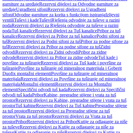
garniture za uređaje
Rezervni dijelovi za Odvodne garniture za
uređaje
Ugradbeni sifoni
Rezervni dijelovi za Ugradbeni
sifoni
Odvodne garniture za korita s funkcijom ispiranja
Izljevni
ventili
Tuševi i kade
Tuševi
Rješenja odvodnje za tuševe u razini
poda
Rezervni dijelovi za Rješenja odvodnje za tuševe u razini
poda
Tuš kanalice
Rezervni dijelovi za Tuš kanalice
Pribor za tuš
kanalice
Rezervni dijelovi za Pribor za tuš kanalice
Podni sifoni za
tuš
Rezervni dijelovi za Podni sifoni za tuš
Pribor za podne sifone za
tuš
Rezervni dijelovi za Pribor za podne sifone za tuš
Zidni
odvodi
Rezervni dijelovi za Zidni odvodi
Pribor za zidne
odvode
Rezervni dijelovi za Pribor za zidne odvode
Tuš kade i
površine za tuširanje
Rezervni dijelovi za Tuš kade i površine za
tuširanje
Površine za tuširanje od mineralnog materijala i Geberit
Duofix montažni elementi
Površine za tuširanje od mineralnog
materijala
Rezervni dijelovi za Površine za tuširanje od mineralnog
materijala
Montažni elementi
Rezervni dijelovi za Montažni
elementi
Specifični odvodi tuš kada
Rezervni dijelovi za Specifični
odvodi tuš kada
Pribor
Kabine, pregradne stijene i vrata za tuš
prostor
Rezervni dijelovi za Kabine, pregradne stijene i vrata za tuš
prostor
Tuš kabine
Rezervni dijelovi za Tuš kabine
Pregradne stijene
za tuš prostor
Rezervni dijelovi za Pregradne stijene za tuš
prostor
Vrata za tuš prostor
Rezervni dijelovi za Vrata za tuš
prostor
Pribor
Rezervni dijelovi za Pribor
Kutije za odlaganje za niše
za tuševe
Rezervni dijelovi za Kutije za odlaganje za niše za
tuševe
Kutije za odlaganje za niše
Rezervni dijelovi za Kutije za