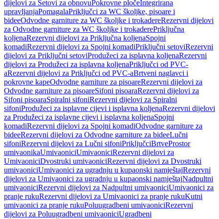
dijelovi za Setovi za obnovu
Pokrovne ploče
Integrirana
upravljanja
Pomagala
Priključci za WC školjke, pisoare i
bidee
Odvodne garniture za WC školjke i trokadere
Rezervni dijelovi
za Odvodne garniture za WC školjke i trokadere
Priključna
koljena
Rezervni dijelovi za Priključna koljena
Spojni
komadi
Rezervni dijelovi za Spojni komadi
Priključni setovi
Rezervni
dijelovi za Priključni setovi
Produžeci za isplavna koljena
Rezervni
dijelovi za Produžeci za isplavna koljena
Priključci od PVC-
a
Rezervni dijelovi za Priključci od PVC-a
Brtveni naglavci i
pokrovne kape
Odvodne garniture za pisoare
Rezervni dijelovi za
Odvodne garniture za pisoare
Sifoni pisoara
Rezervni dijelovi za
Sifoni pisoara
Spiralni sifoni
Rezervni dijelovi za Spiralni
sifoni
Produžeci za isplavne cijevi i isplavna koljena
Rezervni dijelovi
za Produžeci za isplavne cijevi i isplavna koljena
Spojni
komadi
Rezervni dijelovi za Spojni komadi
Odvodne garniture za
bidee
Rezervni dijelovi za Odvodne garniture za bidee
Lučni
sifoni
Rezervni dijelovi za Lučni sifoni
Priključci
Brtve
Prostor
umivaonika
Umivaonici
Umivaonici
Rezervni dijelovi za
Umivaonici
Dvostruki umivaonici
Rezervni dijelovi za Dvostruki
umivaonici
Umivaonici za ugradnju u kupaonski namještaj
Rezervni
dijelovi za Umivaonici za ugradnju u kupaonski namještaj
Nadpultni
umivaonici
Rezervni dijelovi za Nadpultni umivaonici
Umivaonici za
pranje ruku
Rezervni dijelovi za Umivaonici za pranje ruku
Kutni
umivaonici za pranje ruku
Poluugradbeni umivaonici
Rezervni
dijelovi za Poluugradbeni umivaonici
Ugradbeni