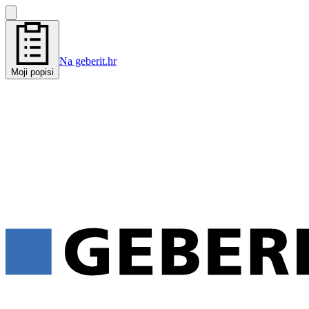
Na geberit.hr
Moji popisi