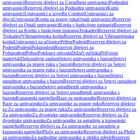
umivaonici
Rezervni dijelovi za Ugradbeni umivaonici
Podpultni
umivaonici
Rezervni dijelovi za Podpultni umivaonici
Kutni
umivaonici
Umivaonici u izvedbi Comfort
Umivaonici za
djecu
Umivaonici
Korita za pranje ruku
Ostali umivaonici
Rezervni
dijelovi za Ostali umivaonici
Korita s funkcijom ispiranja
Rezervni
dijelovi za Korita s funkcijom ispiranja
Trokaderi
Rezervni dijelovi za
Trokaderi
Višenamjenska korita
Rezervni dijelovi za Višenamjenska
korita
Umivaonici za učionice
Pribor
Podesti
Rezervni dijelovi za
Podesti
Podesti
Polupodesti
Rezervni dijelovi za
Polupodesti
Pribor
Poklopci odvoda
Držači ručnika
Pričvrsni
materijali
Dekorativni zasloni
Setovi umivaonika s bazom
Setovi
umivaonika za pranje ruku s bazom
Rezervni dijelovi za Setovi
umivaonika za pranje ruku s bazom
Setovi umivaonika s
bazom
Rezervni dijelovi za Setovi umivaonika s bazom
Setovi
ugradnog umivaonika s bazom
Rezervni dijelovi za Setovi ugradnog
umivaonika s bazom
Setovi ugradbenih umivaonika s
bazom
Rezervni dijelovi za Setovi ugradbenih umivaonika s
bazom
Kupaonski namještaj
Baze za umivaonike
Rezervni dijelovi za
Baze za umivaonike
Za umivaonike za pranje ruku
Rezervni dijelovi
za Za umivaonike za pranje ruku
Za umivaonike
Rezervni dijelovi za
Za umivaonike
Za dvostruke umivaonike
Rezervni dijelovi za Za
dvostruke umivaonike
Za umivaonike za ugradnju u kupaonski
namještaj
Rezervni dijelovi za Za umivaonike za ugradnju u
kupaonski namještaj
Ploče za umivaonike
Rezervni dijelovi za Ploče
za umivaonike
Za nadpultne umivaonike u obliku zdjele
Rezervni