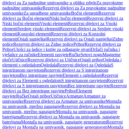
dijelovi za Za nadpultne umivaonike u obliku zdjele
Za pravokutne
nadpultne umivaonike
Rezervni dijelovi za Za pravokutne nadpultne
umivaonike
Za ugradbene umivaonike
Bočni elementi
Rezervni
dijelovi za Bočni elementi
Niski bočni elementi
Rezervni dijelovi za
Niski bočni elementi
Visoki elementi
Rezervni dijelovi za Visoki
elementi
Srednje visoki elementi
Rezervni dijelovi za Srednje visoki
elementi
Konzolni elementi
Rezervni dijelovi za Konzolni
elementi
Ostali namještaj
Rezervni dijelovi za Ostali namještaj
Zidne
police
Rezervni dijelovi za Zidne police
Pribor
Rezervni dijelovi za
Pribor
Ulošci za ladice i kutije za odlaganje stvari
Držači ručnika i
vješalice za ručnike
Elementi rasvjete
Ručke
Setovi nogu
Magnetne
ploče
Utičnice
Rezervni dijelovi za Utičnice
Ostali pribor
Ogledala i
elementi s ogledalom
Ogledala
Rezervni dijelovi za Ogledala
S
integriranom rasvjetom
Rezervni dijelovi za S integriranom
rasvjetom
Bez integrirane rasvjete
Elementi s ogledalom
Rezervni
dijelovi za Elementi s ogledalom
S integriranom rasvjetom
Rezervni
dijelovi za S integriranom rasvjetom
Bez integrirane rasvjete
Rezervni
dijelovi za Bez integrirane rasvjete
Pribor
Elementi
rasvjete
Ručke
Ostali pribor
Utičnice
Armature
Armature za
umivaonike
Rezervni dijelovi za Armature za umivaonike
Montaža
na umivaonik, mrežno napajanje
Rezervni dijelovi za Montaža na
umivaonik, mrežno napajanje
Montaža na umivaonik, napajanje
baterijama
Rezervni dijelovi za Montaža na umivaonik, napajanje
baterijama
Montaža na umivaonik, napajanje generatorom
Rezervni
dijelovi za Montaža na umivaonik, napajanje generatorom
Montaža