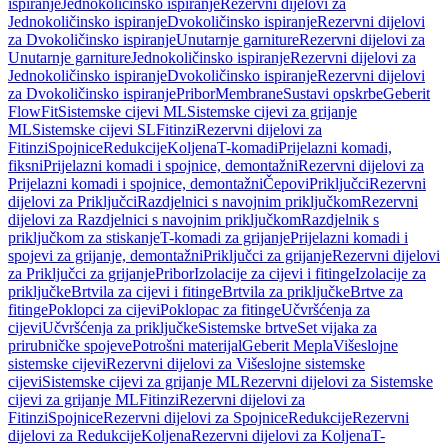
ispiranje
Jednokoličinsko ispiranje
Rezervni dijelovi za
Jednokoličinsko ispiranje
Dvokoličinsko ispiranje
Rezervni dijelovi
za Dvokoličinsko ispiranje
Unutarnje garniture
Rezervni dijelovi za
Unutarnje garniture
Jednokoličinsko ispiranje
Rezervni dijelovi za
Jednokoličinsko ispiranje
Dvokoličinsko ispiranje
Rezervni dijelovi
za Dvokoličinsko ispiranje
Pribor
Membrane
Sustavi opskrbe
Geberit
FlowFit
Sistemske cijevi ML
Sistemske cijevi za grijanje
ML
Sistemske cijevi SL
Fitinzi
Rezervni dijelovi za
Fitinzi
Spojnice
Redukcije
Koljena
T-komadi
Prijelazni komadi,
fiksni
Prijelazni komadi i spojnice, demontažni
Rezervni dijelovi za
Prijelazni komadi i spojnice, demontažni
Čepovi
Priključci
Rezervni
dijelovi za Priključci
Razdjelnici s navojnim priključkom
Rezervni
dijelovi za Razdjelnici s navojnim priključkom
Razdjelnik s
priključkom za stiskanje
T-komadi za grijanje
Prijelazni komadi i
spojevi za grijanje, demontažni
Priključci za grijanje
Rezervni dijelovi
za Priključci za grijanje
Pribor
Izolacije za cijevi i fitinge
Izolacije za
priključke
Brtvila za cijevi i fitinge
Brtvila za priključke
Brtve za
fitinge
Poklopci za cijevi
Poklopac za fitinge
Učvršćenja za
cijevi
Učvršćenja za priključke
Sistemske brtve
Set vijaka za
prirubničke spojeve
Potrošni materijal
Geberit Mepla
Višeslojne
sistemske cijevi
Rezervni dijelovi za Višeslojne sistemske
cijevi
Sistemske cijevi za grijanje ML
Rezervni dijelovi za Sistemske
cijevi za grijanje ML
Fitinzi
Rezervni dijelovi za
Fitinzi
Spojnice
Rezervni dijelovi za Spojnice
Redukcije
Rezervni
dijelovi za Redukcije
Koljena
Rezervni dijelovi za Koljena
T-