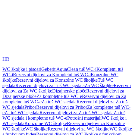
HR
WC školjke i pisoari
Geberit AquaClean tuš WC-i
Kompletni tuš
WC-i
Rezervni dijelovi za Kompletni tuš WC-i
Konzolne WC
školjke
Rezervni dijelovi za Konzolne WC školjke
Tuš WC
sjedala
Rezervni dijelovi za Tuš WC sjedala
Za WC školjke
Rezervni
dijelovi za Za WC školjke
Dizajnerske ploče
Rezervni dijelovi za
Dizajnerske ploče
Za kompletne tuš WC-e
Rezervni dijelovi za Za
kompletne tuš WC-e
Za tuš WC sjedala
Rezervni dijelovi za Za tuš
WC sjedala
Pribor
Rezervni dijelovi za Pribor
Za kompletne tuš WC-
e
Za tuš WC sjedala
Rezervni dijelovi za Za tuš WC sjedala
Za tuš
WC sjedala i kompletne tuš WC-e
Potrošni materijali
WC školjke i
WC sjedala
Konzolne WC školjke
Rezervni dijelovi za Konzolne
WC školjke
WC školjke
Rezervni dijelovi za WC školjke
WC školjke
s funkcijom bidea
Rezervni dijelovi za WC školjke s funkcijom