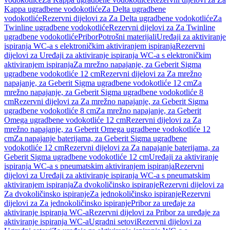
Kappa ugradbene vodokotliće
Za Delta ugradbene
vodokotliće
Rezervni dijelovi za Za Delta ugradbene vodokotliće
Za
Twinline ugradbene vodokotliće
Rezervni dijelovi za Za Twinline
ugradbene vodokotliće
Pribor
Potrošni materijali
Uređaji za aktiviranje
ispiranja WC-a s elektroničkim aktiviranjem ispiranja
Rezervni
dijelovi za Uređaji za aktiviranje ispiranja WC-a s elektroničkim
aktiviranjem ispiranja
Za mrežno napajanje, za Geberit Sigma
ugradbene vodokotliće 12 cm
Rezervni dijelovi za Za mrežno
napajanje, za Geberit Sigma ugradbene vodokotliće 12 cm
Za
mrežno napajanje, za Geberit Sigma ugradbene vodokotliće 8
cm
Rezervni dijelovi za Za mrežno napajanje, za Geberit Sigma
ugradbene vodokotliće 8 cm
Za mrežno napajanje, za Geberit
Omega ugradbene vodokotliće 12 cm
Rezervni dijelovi za Za
mrežno napajanje, za Geberit Omega ugradbene vodokotliće 12
cm
Za napajanje baterijama, za Geberit Sigma ugradbene
vodokotliće 12 cm
Rezervni dijelovi za Za napajanje baterijama, za
Geberit Sigma ugradbene vodokotliće 12 cm
Uređaji za aktiviranje
ispiranja WC-a s pneumatskim aktiviranjem ispiranja
Rezervni
dijelovi za Uređaji za aktiviranje ispiranja WC-a s pneumatskim
aktiviranjem ispiranja
Za dvokoličinsko ispiranje
Rezervni dijelovi za
Za dvokoličinsko ispiranje
Za jednokoličinsko ispiranje
Rezervni
dijelovi za Za jednokoličinsko ispiranje
Pribor za uređaje za
aktiviranje ispiranja WC-a
Rezervni dijelovi za Pribor za uređaje za
aktiviranje ispiranja WC-a
Ugradni setovi
Rezervni dijelovi za