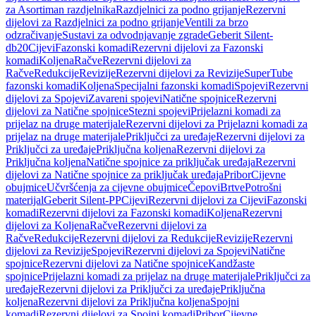
za Asortiman razdjelnika
Razdjelnici za podno grijanje
Rezervni
dijelovi za Razdjelnici za podno grijanje
Ventili za brzo
odzračivanje
Sustavi za odvodnjavanje zgrade
Geberit Silent-
db20
Cijevi
Fazonski komadi
Rezervni dijelovi za Fazonski
komadi
Koljena
Račve
Rezervni dijelovi za
Račve
Redukcije
Revizije
Rezervni dijelovi za Revizije
SuperTube
fazonski komadi
Koljena
Specijalni fazonski komadi
Spojevi
Rezervni
dijelovi za Spojevi
Zavareni spojevi
Natične spojnice
Rezervni
dijelovi za Natične spojnice
Stezni spojevi
Prijelazni komadi za
prijelaz na druge materijale
Rezervni dijelovi za Prijelazni komadi za
prijelaz na druge materijale
Priključci za uređaje
Rezervni dijelovi za
Priključci za uređaje
Priključna koljena
Rezervni dijelovi za
Priključna koljena
Natične spojnice za priključak uređaja
Rezervni
dijelovi za Natične spojnice za priključak uređaja
Pribor
Cijevne
obujmice
Učvršćenja za cijevne obujmice
Čepovi
Brtve
Potrošni
materijal
Geberit Silent-PP
Cijevi
Rezervni dijelovi za Cijevi
Fazonski
komadi
Rezervni dijelovi za Fazonski komadi
Koljena
Rezervni
dijelovi za Koljena
Račve
Rezervni dijelovi za
Račve
Redukcije
Rezervni dijelovi za Redukcije
Revizije
Rezervni
dijelovi za Revizije
Spojevi
Rezervni dijelovi za Spojevi
Natične
spojnice
Rezervni dijelovi za Natične spojnice
Kandžaste
spojnice
Prijelazni komadi za prijelaz na druge materijale
Priključci za
uređaje
Rezervni dijelovi za Priključci za uređaje
Priključna
koljena
Rezervni dijelovi za Priključna koljena
Spojni
komadi
Rezervni dijelovi za Spojni komadi
Pribor
Cijevne