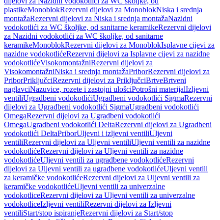
dijelovi za Nazidni vodokotlići za WC školjke, od
plastike
Monoblok
Rezervni dijelovi za Monoblok
Niska i srednja
montaža
Rezervni dijelovi za Niska i srednja montaža
Nazidni
vodokotlići za WC školjke, od sanitarne keramike
Rezervni dijelovi
za Nazidni vodokotlići za WC školjke, od sanitarne
keramike
Monoblok
Rezervni dijelovi za Monoblok
Isplavne cijevi za
nazidne vodokotliće
Rezervni dijelovi za Isplavne cijevi za nazidne
vodokotliće
Visokomontažni
Rezervni dijelovi za
Visokomontažni
Niska i srednja montaža
Pribor
Rezervni dijelovi za
Pribor
Priključci
Rezervni dijelovi za Priključci
Brtve
Brtveni
naglavci
Nazuvice, rozete i zastojni ulošci
Potrošni materijal
Izljevni
ventili
Ugradbeni vodokotlići
Ugradbeni vodokotlići Sigma
Rezervni
dijelovi za Ugradbeni vodokotlići Sigma
Ugradbeni vodokotlići
Omega
Rezervni dijelovi za Ugradbeni vodokotlići
Omega
Ugradbeni vodokotlići Delta
Rezervni dijelovi za Ugradbeni
vodokotlići Delta
Pribor
Uljevni i izljevni ventili
Uljevni
ventili
Rezervni dijelovi za Uljevni ventili
Uljevni ventili za nazidne
vodokotliće
Rezervni dijelovi za Uljevni ventili za nazidne
vodokotliće
Uljevni ventili za ugradbene vodokotliće
Rezervni
dijelovi za Uljevni ventili za ugradbene vodokotliće
Uljevni ventili
za keramičke vodokotliće
Rezervni dijelovi za Uljevni ventili za
keramičke vodokotliće
Uljevni ventili za univerzalne
vodokotlice
Rezervni dijelovi za Uljevni ventili za univerzalne
vodokotlice
Izljevni ventili
Rezervni dijelovi za Izljevni
ventili
Start/stop ispiranje
Rezervni dijelovi za Start/stop