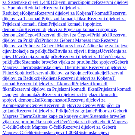
za Sistemske cijevi 1.4401
Cijevni umeci
Spojnice
Rezervni dijelovi
za Spojnice
Redukcije
Rezervni dijelovi za
Redukcije
Koljena
Rezervni dijelovi za Koljena
T-komadi
Rezervni
dijelovi za T-komadi
Prijelazni komadi, fiksni
Rezervni dijelovi za
Prijelazni komadi, fiksni
Prijelazni komadi i spojnice,
demontažni
Rezervni dijelovi za Prijelazni komadi i spojnice,
demontažni
Čepovi
Rezervni dijelovi za Čepovi
Priključci
Rezervni
dijelovi za Priključci
Pribor za Geberit Mapress inox
Rezervni
dijelovi za Pribor za Geberit Mapress inox
Zaštitne kape za krajeve
cijevi
Izolacije za priključke
Brtvila za cijevi i fitinge
Učvršćenja za
cijevi
Učvršćenja za priključke
Rezervni dijelovi za Učvršćenja za
priključke
Sistemske brtve
Set vijaka za prirubničke spojeve
Geberit
Mapress Therm
Sistemske cijevi Therm
Fitinzi
Rezervni dijelovi za
Fitinzi
Spojnice
Rezervni dijelovi za Spojnice
Redukcije
Rezervni
dijelovi za Redukcije
Koljena
Rezervni dijelovi za Koljena
T-
komadi
Rezervni dijelovi za T-komadi
Prijelazni komadi,
fiksni
Rezervni dijelovi za Prijelazni komadi, fiksni
Prijelazni komadi
i spojevi, demontažni
Rezervni dijelovi za Prijelazni komadi i
spojevi, demontažni
Kompenzatori
Rezervni dijelovi za
Kompenzatori
Čepovi
Rezervni dijelovi za Čepovi
Priključci za
grijanje
Rezervni dijelovi za Priključci za grijanje
Pribor za Geberit
Mapress Therm
Zaštitne kape za krajeve cijevi
Sistemske brtve
Set
vijaka za prirubničke spojeve
Učvršćenja za cijevi
Geberit Mapress
C-čelik
Geberit Mapress C-čelik
Rezervni dijelovi za Geberit
Mapress C-čelik
Sistemske cijevi 1.0034
Sistemske cijevi