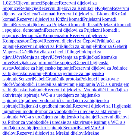
1.0215
Cijevni umeci
Spojnice
Rezervni dijelovi za
Spojnice
Redukcije
Rezervni dijelovi za Redukcije
Koljena
Rezervni
dijelovi za Koljena
T-komadi
Rezervni dijelovi za T-komadi
Križni
komadi
Rezervni dijelovi za Križni komadi
Prijelazni komadi,
fiksni
Rezervni dijelovi za Prijelazni komadi, fiksni
Prijelazni komadi
i spojnice, demontažni
Rezervni dijelovi za Prijelazni komadi i
spojnice, demontažni
Kompenzatori
Rezervni dijelovi za
Kompenzatori
Čepovi
Rezervni dijelovi za Čepovi
Priključci za
grijanje
Rezervni dijelovi za Priključci za grijanje
Pribor za Geberit
Mapress C-čelik
Brtvila za cijevi i fitinge
Poklopci za
cijevi
Učvršćenja za cijevi
Učvršćenja za priključke
Sistemske
brtve
Set vijaka za prirubničke spojeve
Geberit higijenski
sustav
Jedinice za higijensko ispiranje
Rezervni dijelovi za Jedinice
za higijensko ispiranje
Pribor za jedinice za higijensko
ispiranje
Senzori
Kabeli
Graničnik protoka
Poklopci i pokrovne
ploče
Vodokotlići i uređaji za aktiviranje ispiranja WC-a s uređajem
za higijensko ispiranje
Rezervni dijelovi za Vodokotlići i uređaji za
aktiviranje ispiranja WC-a s uređajem za higijensko
ispiranje
Ugradbeni vodokotlići s uređajem za higijensko
ispiranje
Higijenski ugradbeni moduli
Rezervni dijelovi za Higijenski
ugradbeni moduli
Pribor za vodokotliće i uređaje za aktiviranje
ispiranja WC-a s uređajem za higijensko ispiranje
Rezervni dijelovi
za Pribor za vodokotliće i uređaje za aktiviranje ispiranja WC-a s
uređajem za higijensko ispiranje
Senzori
Kabeli
Mrežni
dijelovi
Rezervni dijelovi za Mrežni dijelovi
Mrežne