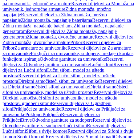
na umivaonik, jednoručne armature
Rezervni dijelovi za Montaža na
umivaonik, jednoručne armature
Zidna montaža, mrežno
napajanje
Rezervni dijelovi za Zidna montaža, mrežno
napajanje
Zidna montaža, napajanje baterijama
Rezervni dijelovi za
Zidna montaža, napajanje baterijama
Zidna montaža, napajanje
generatorom
Rezervni dijelovi za Zidna montaža, napajanje
generatorom
Zidna montaža, dvoručne armature
Rezervni dijelovi za
Zidna montaža, dvoručne armature
Pribor
Rezervni dijelovi za
Pribor
Za armature za umivaonike
Rezervni dijelovi za Za armature
za umivaonike
Priključci za umivaonike, sudopere, uređaje i korita s
funkcijom ispiranja
Odvodne garniture za umivaonike
Rezervni
dijelovi za Odvodne garniture za umivaonike
Lučni sifoni
Rezervni
dijelovi za Lučni sifoni
Lučni sifoni, model za uštedu
prostora
Rezervni dijelovi za Lučni sifoni, model za uštedu
prostora
Direktni samočisteći sifoni za umivaonike
Rezervni dijelovi
za Direktni samočisteći sifoni za umivaonike
Direktni samočisteći
sifoni za umivaonike, model za uštedu prostora
Rezervni dijelovi za
Direktni samočisteći sifoni za umivaonike, model za uštedu
prostora
Ugradbeni sifoni
Rezervni dijelovi za Ugradbeni
sifoni
Priključci za umivaonike
Rezervni dijelovi za Priključci za
umivaonike
Poklopci
Priključci
Rezervni dijelovi za
Priključci
Brtve
Odvodne garniture za sudopere
Rezervni dijelovi za
Odvodne garniture za sudopere
Lučni sifoni
Rezervni dijelovi za
Lučni sifoni
Sifoni s dvije komore
Rezervni dijelovi za Sifoni s dvije
komore
Spojni komadi
Rezervni dijelovi za Spojni komadi
Odvodne