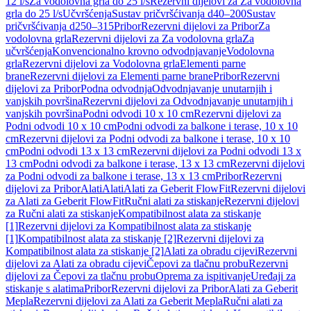
12 l/s
Za vodolovna grla do 25 l/s
Rezervni dijelovi za Za vodolovna
grla do 25 l/s
Učvršćenja
Sustav pričvršćivanja d40–200
Sustav
pričvršćivanja d250–315
Pribor
Rezervni dijelovi za Pribor
Za
vodolovna grla
Rezervni dijelovi za Za vodolovna grla
Za
učvršćenja
Konvencionalno krovno odvodnjavanje
Vodolovna
grla
Rezervni dijelovi za Vodolovna grla
Elementi parne
brane
Rezervni dijelovi za Elementi parne brane
Pribor
Rezervni
dijelovi za Pribor
Podna odvodnja
Odvodnjavanje unutarnjih i
vanjskih površina
Rezervni dijelovi za Odvodnjavanje unutarnjih i
vanjskih površina
Podni odvodi 10 x 10 cm
Rezervni dijelovi za
Podni odvodi 10 x 10 cm
Podni odvodi za balkone i terase, 10 x 10
cm
Rezervni dijelovi za Podni odvodi za balkone i terase, 10 x 10
cm
Podni odvodi 13 x 13 cm
Rezervni dijelovi za Podni odvodi 13 x
13 cm
Podni odvodi za balkone i terase, 13 x 13 cm
Rezervni dijelovi
za Podni odvodi za balkone i terase, 13 x 13 cm
Pribor
Rezervni
dijelovi za Pribor
Alati
Alati
Alati za Geberit FlowFit
Rezervni dijelovi
za Alati za Geberit FlowFit
Ručni alati za stiskanje
Rezervni dijelovi
za Ručni alati za stiskanje
Kompatibilnost alata za stiskanje
[1]
Rezervni dijelovi za Kompatibilnost alata za stiskanje
[1]
Kompatibilnost alata za stiskanje [2]
Rezervni dijelovi za
Kompatibilnost alata za stiskanje [2]
Alati za obradu cijevi
Rezervni
dijelovi za Alati za obradu cijevi
Čepovi za tlačnu probu
Rezervni
dijelovi za Čepovi za tlačnu probu
Oprema za ispitivanje
Uređaji za
stiskanje s alatima
Pribor
Rezervni dijelovi za Pribor
Alati za Geberit
Mepla
Rezervni dijelovi za Alati za Geberit Mepla
Ručni alati za