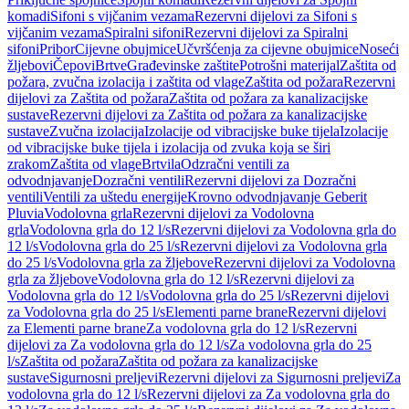
komadi
Sifoni s vijčanim vezama
Rezervni dijelovi za Sifoni s
vijčanim vezama
Spiralni sifoni
Rezervni dijelovi za Spiralni
sifoni
Pribor
Cijevne obujmice
Učvršćenja za cijevne obujmice
Noseći
žljebovi
Čepovi
Brtve
Građevinske zaštite
Potrošni materijal
Zaštita od
požara, zvučna izolacija i zaštita od vlage
Zaštita od požara
Rezervni
dijelovi za Zaštita od požara
Zaštita od požara za kanalizacijske
sustave
Rezervni dijelovi za Zaštita od požara za kanalizacijske
sustave
Zvučna izolacija
Izolacije od vibracijske buke tijela
Izolacije
od vibracijske buke tijela i izolacija od zvuka koja se širi
zrakom
Zaštita od vlage
Brtvila
Odzračni ventili za
odvodnjavanje
Dozračni ventili
Rezervni dijelovi za Dozračni
ventili
Ventili za uštedu energije
Krovno odvodnjavanje Geberit
Pluvia
Vodolovna grla
Rezervni dijelovi za Vodolovna
grla
Vodolovna grla do 12 l/s
Rezervni dijelovi za Vodolovna grla do
12 l/s
Vodolovna grla do 25 l/s
Rezervni dijelovi za Vodolovna grla
do 25 l/s
Vodolovna grla za žljebove
Rezervni dijelovi za Vodolovna
grla za žljebove
Vodolovna grla do 12 l/s
Rezervni dijelovi za
Vodolovna grla do 12 l/s
Vodolovna grla do 25 l/s
Rezervni dijelovi
za Vodolovna grla do 25 l/s
Elementi parne brane
Rezervni dijelovi
za Elementi parne brane
Za vodolovna grla do 12 l/s
Rezervni
dijelovi za Za vodolovna grla do 12 l/s
Za vodolovna grla do 25
l/s
Zaštita od požara
Zaštita od požara za kanalizacijske
sustave
Sigurnosni preljevi
Rezervni dijelovi za Sigurnosni preljevi
Za
vodolovna grla do 12 l/s
Rezervni dijelovi za Za vodolovna grla do