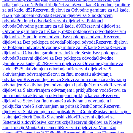
odlaganje za niše
Pribor
Priključci za tuševe i kade
Odvodne garniture
za tuš kade, d52
Rezervni dijelovi za Odvodne garniture za tuš kade,
d52
S poklopcem odvoda
Rezervni dijelovi za S poklopcem
odvoda
Poklopci odvoda
Rezervni dijelovi za Poklopci
odvoda
Odvodne garniture za tuš kade, d90
Rezervni dijelovi za
Odvodne garniture za tuš kade, d90
S poklopcem odvoda
Rezervni
dijelovi za S poklopcem odvoda
Bez poklopca odvoda
Rezervni
dijelovi za Bez poklopca odvoda
Poklopci odvoda
Rezervni dijelovi
za Poklopci odvoda
Odvodne garniture za tuš kade Sestra
Rezervni
dijelovi za Odvodne garniture za tuš kade Sestra
Bez poklopca
odvoda
Rezervni dijelovi za Bez poklopca odvoda
Odvodne
garniture za kade, d52
Rezervni dijelovi za Odvodne garniture za
kade, d52
S aktiviranjem odvrtanjem
Rezervni dijelovi za S
aktiviranjem odvrtanjem
Setovi za finu montažu aktiviranja
odvrtanjem
Rezervni dijelovi za Setovi za finu montažu aktiviranja
odvrtanjem
S aktiviranjem odvrtanjem i priključkom vode
Rezervni
dijelovi za S aktiviranjem odvrtanjem i priključkom vode
Setovi za
finu montažu aktiviranja odvrtanjem i priključka vode
Rezervni
dijelovi za Setovi za finu montažu aktiviranja odvrtanjem i
priključka vode
S aktiviranjem na pritisak PushControl
Rezervni
dijelovi za S aktiviranjem na pritisak PushControl
Sustavi instalacije i
ispiranja
Geberit Duofix
Sistemski zidovi
Rezervni dijelovi za
Sistemski zidovi
Nosive konstrukcije
Rezervni dijelovi za Nosive
konstrukcije
Montažni elementi
Rezervni dijelovi za Montažni
elementi
Elementi za WC školjke
Rezervni dijelovi za Elementi za