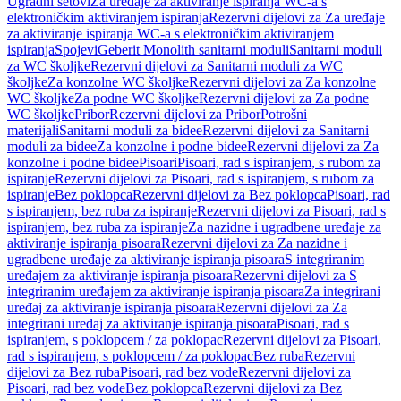
Ugradni setovi
Za uređaje za aktiviranje ispiranja WC-a s
elektroničkim aktiviranjem ispiranja
Rezervni dijelovi za Za uređaje
za aktiviranje ispiranja WC-a s elektroničkim aktiviranjem
ispiranja
Spojevi
Geberit Monolith sanitarni moduli
Sanitarni moduli
za WC školjke
Rezervni dijelovi za Sanitarni moduli za WC
školjke
Za konzolne WC školjke
Rezervni dijelovi za Za konzolne
WC školjke
Za podne WC školjke
Rezervni dijelovi za Za podne
WC školjke
Pribor
Rezervni dijelovi za Pribor
Potrošni
materijali
Sanitarni moduli za bidee
Rezervni dijelovi za Sanitarni
moduli za bidee
Za konzolne i podne bidee
Rezervni dijelovi za Za
konzolne i podne bidee
Pisoari
Pisoari, rad s ispiranjem, s rubom za
ispiranje
Rezervni dijelovi za Pisoari, rad s ispiranjem, s rubom za
ispiranje
Bez poklopca
Rezervni dijelovi za Bez poklopca
Pisoari, rad
s ispiranjem, bez ruba za ispiranje
Rezervni dijelovi za Pisoari, rad s
ispiranjem, bez ruba za ispiranje
Za nazidne i ugradbene uređaje za
aktiviranje ispiranja pisoara
Rezervni dijelovi za Za nazidne i
ugradbene uređaje za aktiviranje ispiranja pisoara
S integriranim
uređajem za aktiviranje ispiranja pisoara
Rezervni dijelovi za S
integriranim uređajem za aktiviranje ispiranja pisoara
Za integrirani
uređaj za aktiviranje ispiranja pisoara
Rezervni dijelovi za Za
integrirani uređaj za aktiviranje ispiranja pisoara
Pisoari, rad s
ispiranjem, s poklopcem / za poklopac
Rezervni dijelovi za Pisoari,
rad s ispiranjem, s poklopcem / za poklopac
Bez ruba
Rezervni
dijelovi za Bez ruba
Pisoari, rad bez vode
Rezervni dijelovi za
Pisoari, rad bez vode
Bez poklopca
Rezervni dijelovi za Bez