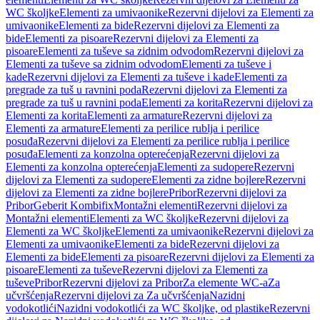
WC školjke
Elementi za umivaonike
Rezervni dijelovi za Elementi za
umivaonike
Elementi za bide
Rezervni dijelovi za Elementi za
bide
Elementi za pisoare
Rezervni dijelovi za Elementi za
pisoare
Elementi za tuševe sa zidnim odvodom
Rezervni dijelovi za
Elementi za tuševe sa zidnim odvodom
Elementi za tuševe i
kade
Rezervni dijelovi za Elementi za tuševe i kade
Elementi za
pregrade za tuš u ravnini poda
Rezervni dijelovi za Elementi za
pregrade za tuš u ravnini poda
Elementi za korita
Rezervni dijelovi za
Elementi za korita
Elementi za armature
Rezervni dijelovi za
Elementi za armature
Elementi za perilice rublja i perilice
posuđa
Rezervni dijelovi za Elementi za perilice rublja i perilice
posuđa
Elementi za konzolna opterećenja
Rezervni dijelovi za
Elementi za konzolna opterećenja
Elementi za sudopere
Rezervni
dijelovi za Elementi za sudopere
Elementi za zidne bojlere
Rezervni
dijelovi za Elementi za zidne bojlere
Pribor
Rezervni dijelovi za
Pribor
Geberit Kombifix
Montažni elementi
Rezervni dijelovi za
Montažni elementi
Elementi za WC školjke
Rezervni dijelovi za
Elementi za WC školjke
Elementi za umivaonike
Rezervni dijelovi za
Elementi za umivaonike
Elementi za bide
Rezervni dijelovi za
Elementi za bide
Elementi za pisoare
Rezervni dijelovi za Elementi za
pisoare
Elementi za tuševe
Rezervni dijelovi za Elementi za
tuševe
Pribor
Rezervni dijelovi za Pribor
Za elemente WC-a
Za
učvršćenja
Rezervni dijelovi za Za učvršćenja
Nazidni
vodokotlići
Nazidni vodokotlići za WC školjke, od plastike
Rezervni