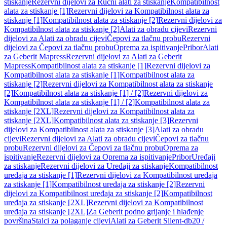
stiskanje
Rezervni dijelovi za Ručni alati za stiskanje
Kompatibilnost
alata za stiskanje [1]
Rezervni dijelovi za Kompatibilnost alata za
stiskanje [1]
Kompatibilnost alata za stiskanje [2]
Rezervni dijelovi za
Kompatibilnost alata za stiskanje [2]
Alati za obradu cijevi
Rezervni
dijelovi za Alati za obradu cijevi
Čepovi za tlačnu probu
Rezervni
dijelovi za Čepovi za tlačnu probu
Oprema za ispitivanje
Pribor
Alati
za Geberit Mapress
Rezervni dijelovi za Alati za Geberit
Mapress
Kompatibilnost alata za stiskanje [1]
Rezervni dijelovi za
Kompatibilnost alata za stiskanje [1]
Kompatibilnost alata za
stiskanje [2]
Rezervni dijelovi za Kompatibilnost alata za stiskanje
[2]
Kompatibilnost alata za stiskanje [1] / [2]
Rezervni dijelovi za
Kompatibilnost alata za stiskanje [1] / [2]
Kompatibilnost alata za
stiskanje [2XL]
Rezervni dijelovi za Kompatibilnost alata za
stiskanje [2XL]
Kompatibilnost alata za stiskanje [3]
Rezervni
dijelovi za Kompatibilnost alata za stiskanje [3]
Alati za obradu
cijevi
Rezervni dijelovi za Alati za obradu cijevi
Čepovi za tlačnu
probu
Rezervni dijelovi za Čepovi za tlačnu probu
Oprema za
ispitivanje
Rezervni dijelovi za Oprema za ispitivanje
Pribor
Uređaji
za stiskanje
Rezervni dijelovi za Uređaji za stiskanje
Kompatibilnost
uređaja za stiskanje [1]
Rezervni dijelovi za Kompatibilnost uređaja
za stiskanje [1]
Kompatibilnost uređaja za stiskanje [2]
Rezervni
dijelovi za Kompatibilnost uređaja za stiskanje [2]
Kompatibilnost
uređaja za stiskanje [2XL]
Rezervni dijelovi za Kompatibilnost
uređaja za stiskanje [2XL]
Za Geberit podno grijanje i hlađenje
površina
Stalci za polaganje cijevi
Alati za Geberit Silent-db20 /