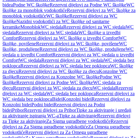
bidea
Podne WC školjke
Rezervni dijelovi za Podne WC školjke
WC
školjke za monoblok vodokotliće
Rezervni dijelovi za WC školjke za
monoblok vodokotliće
WC školjke
Rezervni dijelovi za WC
školjke
Nazidni vodokotlići za WC školjke od sanitarne
keramike
Monoblok
WC sjedala
Rezervni dijelovi za WC sjedala
WC
sjedala
Rezervni dijelovi za WC sjedala
WC školjke u izvedbi
Comfort
Rezervni dijelovi za WC školjke u izvedbi Comfort
WC
školjke, povišene
Rezervni dijelovi za WC školjke, povišene
WC
školjke, produljene
Rezervni dijelovi za WC školjke, produljene
WC
sjedala u izvedbi Comfort
Rezervni dijelovi za WC sjedala u izvedbi
Comfort
WC sjedala
Rezervni dijelovi za WC sjedala
WC sjedala bez
poklopca
Rezervni dijelovi za WC sjedala bez poklopca
WC školjke
za djecu
Rezervni dijelovi za WC školjke za djecu
Konzolne WC
školjke
Rezervni dijelovi za Konzolne WC školjke
Podne WC
školjke
Rezervni dijelovi za Podne WC školjke
WC sjedala za
djecu
Rezervni dijelovi za WC sjedala za djecu
WC sjedala
Rezervni
dijelovi za WC sjedala
WC sjedala bez poklopca
Rezervni dijelovi za
WC sjedala bez poklopca
Bidei
Konzolni bidei
Rezervni dijelovi za
Konzolni bidei
Podni bidei
Rezervni dijelovi za Podni
bidei
Pribor
Rezervni dijelovi za Pribor
Tipke za aktiviranje i uređaji
za aktiviranje ispiranja WC-a
Tipke za aktiviranje
Rezervni dijelovi
za Tipke za aktiviranje
Za Sigma ugradbene vodokotliće
Rezervni
dijelovi za Za Sigma ugradbene vodokotliće
Za Omega ugradbene
vodokotliće
Rezervni dijelovi za Za Omega ugradbene
vodokotliće
Za Kappa ugradbene vodokotliće
Rezervni dijelovi za Za