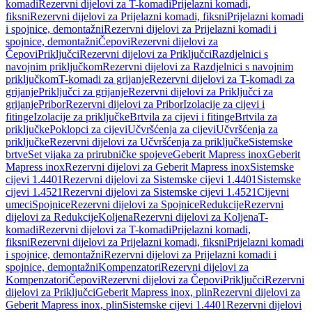
komadi
Rezervni dijelovi za T-komadi
Prijelazni komadi,
fiksni
Rezervni dijelovi za Prijelazni komadi, fiksni
Prijelazni komadi
i spojnice, demontažni
Rezervni dijelovi za Prijelazni komadi i
spojnice, demontažni
Čepovi
Rezervni dijelovi za
Čepovi
Priključci
Rezervni dijelovi za Priključci
Razdjelnici s
navojnim priključkom
Rezervni dijelovi za Razdjelnici s navojnim
priključkom
T-komadi za grijanje
Rezervni dijelovi za T-komadi za
grijanje
Priključci za grijanje
Rezervni dijelovi za Priključci za
grijanje
Pribor
Rezervni dijelovi za Pribor
Izolacije za cijevi i
fitinge
Izolacije za priključke
Brtvila za cijevi i fitinge
Brtvila za
priključke
Poklopci za cijevi
Učvršćenja za cijevi
Učvršćenja za
priključke
Rezervni dijelovi za Učvršćenja za priključke
Sistemske
brtve
Set vijaka za prirubničke spojeve
Geberit Mapress inox
Geberit
Mapress inox
Rezervni dijelovi za Geberit Mapress inox
Sistemske
cijevi 1.4401
Rezervni dijelovi za Sistemske cijevi 1.4401
Sistemske
cijevi 1.4521
Rezervni dijelovi za Sistemske cijevi 1.4521
Cijevni
umeci
Spojnice
Rezervni dijelovi za Spojnice
Redukcije
Rezervni
dijelovi za Redukcije
Koljena
Rezervni dijelovi za Koljena
T-
komadi
Rezervni dijelovi za T-komadi
Prijelazni komadi,
fiksni
Rezervni dijelovi za Prijelazni komadi, fiksni
Prijelazni komadi
i spojnice, demontažni
Rezervni dijelovi za Prijelazni komadi i
spojnice, demontažni
Kompenzatori
Rezervni dijelovi za
Kompenzatori
Čepovi
Rezervni dijelovi za Čepovi
Priključci
Rezervni
dijelovi za Priključci
Geberit Mapress inox, plin
Rezervni dijelovi za
Geberit Mapress inox, plin
Sistemske cijevi 1.4401
Rezervni dijelovi