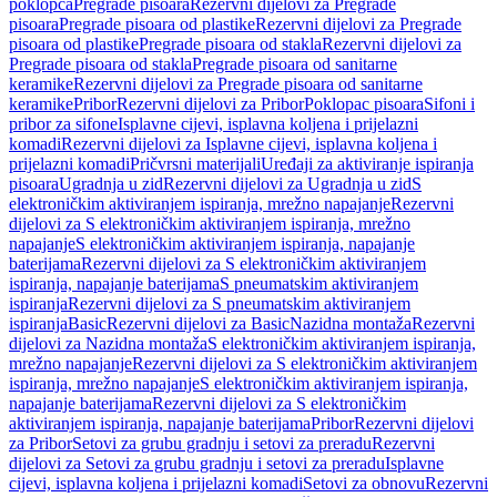
poklopca
Pregrade pisoara
Rezervni dijelovi za Pregrade
pisoara
Pregrade pisoara od plastike
Rezervni dijelovi za Pregrade
pisoara od plastike
Pregrade pisoara od stakla
Rezervni dijelovi za
Pregrade pisoara od stakla
Pregrade pisoara od sanitarne
keramike
Rezervni dijelovi za Pregrade pisoara od sanitarne
keramike
Pribor
Rezervni dijelovi za Pribor
Poklopac pisoara
Sifoni i
pribor za sifone
Isplavne cijevi, isplavna koljena i prijelazni
komadi
Rezervni dijelovi za Isplavne cijevi, isplavna koljena i
prijelazni komadi
Pričvrsni materijali
Uređaji za aktiviranje ispiranja
pisoara
Ugradnja u zid
Rezervni dijelovi za Ugradnja u zid
S
elektroničkim aktiviranjem ispiranja, mrežno napajanje
Rezervni
dijelovi za S elektroničkim aktiviranjem ispiranja, mrežno
napajanje
S elektroničkim aktiviranjem ispiranja, napajanje
baterijama
Rezervni dijelovi za S elektroničkim aktiviranjem
ispiranja, napajanje baterijama
S pneumatskim aktiviranjem
ispiranja
Rezervni dijelovi za S pneumatskim aktiviranjem
ispiranja
Basic
Rezervni dijelovi za Basic
Nazidna montaža
Rezervni
dijelovi za Nazidna montaža
S elektroničkim aktiviranjem ispiranja,
mrežno napajanje
Rezervni dijelovi za S elektroničkim aktiviranjem
ispiranja, mrežno napajanje
S elektroničkim aktiviranjem ispiranja,
napajanje baterijama
Rezervni dijelovi za S elektroničkim
aktiviranjem ispiranja, napajanje baterijama
Pribor
Rezervni dijelovi
za Pribor
Setovi za grubu gradnju i setovi za preradu
Rezervni
dijelovi za Setovi za grubu gradnju i setovi za preradu
Isplavne
cijevi, isplavna koljena i prijelazni komadi
Setovi za obnovu
Rezervni