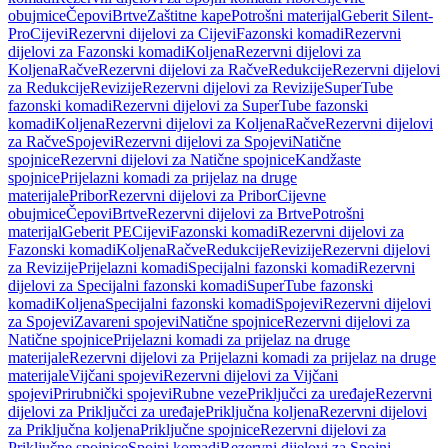
obujmice
Čepovi
Brtve
Zaštitne kape
Potrošni materijal
Geberit Silent-
Pro
Cijevi
Rezervni dijelovi za Cijevi
Fazonski komadi
Rezervni
dijelovi za Fazonski komadi
Koljena
Rezervni dijelovi za
Koljena
Račve
Rezervni dijelovi za Račve
Redukcije
Rezervni dijelovi
za Redukcije
Revizije
Rezervni dijelovi za Revizije
SuperTube
fazonski komadi
Rezervni dijelovi za SuperTube fazonski
komadi
Koljena
Rezervni dijelovi za Koljena
Račve
Rezervni dijelovi
za Račve
Spojevi
Rezervni dijelovi za Spojevi
Natične
spojnice
Rezervni dijelovi za Natične spojnice
Kandžaste
spojnice
Prijelazni komadi za prijelaz na druge
materijale
Pribor
Rezervni dijelovi za Pribor
Cijevne
obujmice
Čepovi
Brtve
Rezervni dijelovi za Brtve
Potrošni
materijal
Geberit PE
Cijevi
Fazonski komadi
Rezervni dijelovi za
Fazonski komadi
Koljena
Račve
Redukcije
Revizije
Rezervni dijelovi
za Revizije
Prijelazni komadi
Specijalni fazonski komadi
Rezervni
dijelovi za Specijalni fazonski komadi
SuperTube fazonski
komadi
Koljena
Specijalni fazonski komadi
Spojevi
Rezervni dijelovi
za Spojevi
Zavareni spojevi
Natične spojnice
Rezervni dijelovi za
Natične spojnice
Prijelazni komadi za prijelaz na druge
materijale
Rezervni dijelovi za Prijelazni komadi za prijelaz na druge
materijale
Vijčani spojevi
Rezervni dijelovi za Vijčani
spojevi
Prirubnički spojevi
Rubne veze
Priključci za uređaje
Rezervni
dijelovi za Priključci za uređaje
Priključna koljena
Rezervni dijelovi
za Priključna koljena
Priključne spojnice
Rezervni dijelovi za
Priključne spojnice
Spojni komadi
Rezervni dijelovi za Spojni