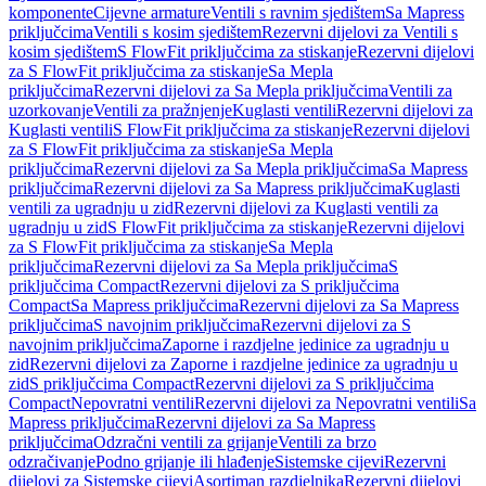
komponente
Cijevne armature
Ventili s ravnim sjedištem
Sa Mapress
priključcima
Ventili s kosim sjedištem
Rezervni dijelovi za Ventili s
kosim sjedištem
S FlowFit priključcima za stiskanje
Rezervni dijelovi
za S FlowFit priključcima za stiskanje
Sa Mepla
priključcima
Rezervni dijelovi za Sa Mepla priključcima
Ventili za
uzorkovanje
Ventili za pražnjenje
Kuglasti ventili
Rezervni dijelovi za
Kuglasti ventili
S FlowFit priključcima za stiskanje
Rezervni dijelovi
za S FlowFit priključcima za stiskanje
Sa Mepla
priključcima
Rezervni dijelovi za Sa Mepla priključcima
Sa Mapress
priključcima
Rezervni dijelovi za Sa Mapress priključcima
Kuglasti
ventili za ugradnju u zid
Rezervni dijelovi za Kuglasti ventili za
ugradnju u zid
S FlowFit priključcima za stiskanje
Rezervni dijelovi
za S FlowFit priključcima za stiskanje
Sa Mepla
priključcima
Rezervni dijelovi za Sa Mepla priključcima
S
priključcima Compact
Rezervni dijelovi za S priključcima
Compact
Sa Mapress priključcima
Rezervni dijelovi za Sa Mapress
priključcima
S navojnim priključcima
Rezervni dijelovi za S
navojnim priključcima
Zaporne i razdjelne jedinice za ugradnju u
zid
Rezervni dijelovi za Zaporne i razdjelne jedinice za ugradnju u
zid
S priključcima Compact
Rezervni dijelovi za S priključcima
Compact
Nepovratni ventili
Rezervni dijelovi za Nepovratni ventili
Sa
Mapress priključcima
Rezervni dijelovi za Sa Mapress
priključcima
Odzračni ventili za grijanje
Ventili za brzo
odzračivanje
Podno grijanje ili hlađenje
Sistemske cijevi
Rezervni
dijelovi za Sistemske cijevi
Asortiman razdjelnika
Rezervni dijelovi