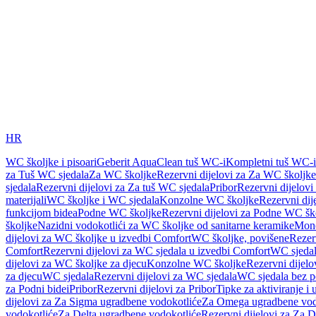
HR
WC školjke i pisoari
Geberit AquaClean tuš WC-i
Kompletni tuš WC-i
za Tuš WC sjedala
Za WC školjke
Rezervni dijelovi za Za WC školjke
sjedala
Rezervni dijelovi za Za tuš WC sjedala
Pribor
Rezervni dijelovi
materijali
WC školjke i WC sjedala
Konzolne WC školjke
Rezervni di
funkcijom bidea
Podne WC školjke
Rezervni dijelovi za Podne WC šk
školjke
Nazidni vodokotlići za WC školjke od sanitarne keramike
Mon
dijelovi za WC školjke u izvedbi Comfort
WC školjke, povišene
Rezer
Comfort
Rezervni dijelovi za WC sjedala u izvedbi Comfort
WC sjeda
dijelovi za WC školjke za djecu
Konzolne WC školjke
Rezervni dijel
za djecu
WC sjedala
Rezervni dijelovi za WC sjedala
WC sjedala bez p
za Podni bidei
Pribor
Rezervni dijelovi za Pribor
Tipke za aktiviranje i 
dijelovi za Za Sigma ugradbene vodokotliće
Za Omega ugradbene vod
vodokotliće
Za Delta ugradbene vodokotliće
Rezervni dijelovi za Za 