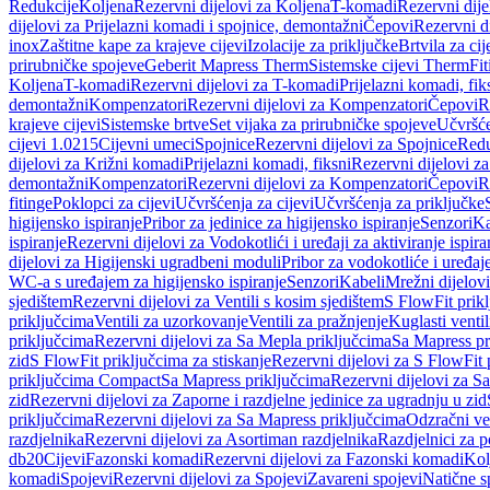
Redukcije
Koljena
Rezervni dijelovi za Koljena
T-komadi
Rezervni dij
dijelovi za Prijelazni komadi i spojnice, demontažni
Čepovi
Rezervni d
inox
Zaštitne kape za krajeve cijevi
Izolacije za priključke
Brtvila za cije
prirubničke spojeve
Geberit Mapress Therm
Sistemske cijevi Therm
Fit
Koljena
T-komadi
Rezervni dijelovi za T-komadi
Prijelazni komadi, fik
demontažni
Kompenzatori
Rezervni dijelovi za Kompenzatori
Čepovi
R
krajeve cijevi
Sistemske brtve
Set vijaka za prirubničke spojeve
Učvršće
cijevi 1.0215
Cijevni umeci
Spojnice
Rezervni dijelovi za Spojnice
Redu
dijelovi za Križni komadi
Prijelazni komadi, fiksni
Rezervni dijelovi za
demontažni
Kompenzatori
Rezervni dijelovi za Kompenzatori
Čepovi
R
fitinge
Poklopci za cijevi
Učvršćenja za cijevi
Učvršćenja za priključke
higijensko ispiranje
Pribor za jedinice za higijensko ispiranje
Senzori
Ka
ispiranje
Rezervni dijelovi za Vodokotlići i uređaji za aktiviranje ispi
dijelovi za Higijenski ugradbeni moduli
Pribor za vodokotliće i uređaj
WC-a s uređajem za higijensko ispiranje
Senzori
Kabeli
Mrežni dijelovi
sjedištem
Rezervni dijelovi za Ventili s kosim sjedištem
S FlowFit prikl
priključcima
Ventili za uzorkovanje
Ventili za pražnjenje
Kuglasti ventil
priključcima
Rezervni dijelovi za Sa Mepla priključcima
Sa Mapress pr
zid
S FlowFit priključcima za stiskanje
Rezervni dijelovi za S FlowFit 
priključcima Compact
Sa Mapress priključcima
Rezervni dijelovi za S
zid
Rezervni dijelovi za Zaporne i razdjelne jedinice za ugradnju u zid
priključcima
Rezervni dijelovi za Sa Mapress priključcima
Odzračni ven
razdjelnika
Rezervni dijelovi za Asortiman razdjelnika
Razdjelnici za p
db20
Cijevi
Fazonski komadi
Rezervni dijelovi za Fazonski komadi
Kol
komadi
Spojevi
Rezervni dijelovi za Spojevi
Zavareni spojevi
Natične s