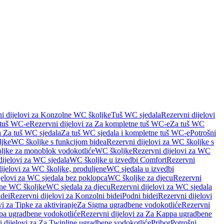
i dijelovi za Konzolne WC školjke
Tuš WC sjedala
Rezervni dijelovi
 tuš WC-e
Rezervni dijelovi za Za kompletne tuš WC-e
Za tuš WC
a Za tuš WC sjedala
Za tuš WC sjedala i kompletne tuš WC-e
Potrošni
ljke
WC školjke s funkcijom bidea
Rezervni dijelovi za WC školjke s
oljke za monoblok vodokotliće
WC školjke
Rezervni dijelovi za WC
dijelovi za WC sjedala
WC školjke u izvedbi Comfort
Rezervni
ijelovi za WC školjke, produljene
WC sjedala u izvedbi
jelovi za WC sjedala bez poklopca
WC školjke za djecu
Rezervni
dne WC školjke
WC sjedala za djecu
Rezervni dijelovi za WC sjedala
dei
Rezervni dijelovi za Konzolni bidei
Podni bidei
Rezervni dijelovi
i za Tipke za aktiviranje
Za Sigma ugradbene vodokotliće
Rezervni
a ugradbene vodokotliće
Rezervni dijelovi za Za Kappa ugradbene
 dijelovi za Za Twinline ugradbene vodokotliće
Pribor
Potrošni