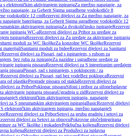
a s elektroničkim aktiviranjem ispiranja
Za mrežno napajanje, za
ežno napajanje, za Geberit Sigma ugradbene vodokotliće 8
ene vodokotliće 12 cm
Rezervni dijelovi za Za mrežno napajanje, za
Za napajanje baterijama, za Geberit Sigma ugradbene vodokotliće 12
neumatskim aktiviranjem ispiranja
Za dvokoličinsko ispiranje
Rezervni
iranje ispiranja WC-a
Rezervni dijelovi za Pribor za uređaje za
njem ispiranja
Rezervni dijelovi za Za uređaje za aktiviranje ispiranja
anitarni moduli za WC školjke
Za konzolne WC školjke
Rezervni
i materijali
Sanitarni moduli za bidee
Rezervni dijelovi za Sanitarni
e
Rezervni dijelovi za Pisoari, rad s ispiranjem, s rubom za
ranjem, bez ruba za ispiranje
Za nazidne i ugradbene uređaje za
viranje ispiranja pisoara
Rezervni dijelovi za S integriranim uređajem
ranja pisoara
Pisoari, rad s ispiranjem, s poklopcem / za
e
Rezervni dijelovi za Pisoari, rad bez vode
Bez poklopca
Rezervni
ara od plastike
Pregrade pisoara od stakla
Rezervni dijelovi za
dijelovi za Pribor
Poklopac pisoara
Sifoni i pribor za sifone
Isplavne
za aktiviranje ispiranja pisoara
Ugradnja u zid
Rezervni dijelovi za
apajanje
S elektroničkim aktiviranjem ispiranja, napajanje
elovi za S pneumatskim aktiviranjem ispiranja
Basic
Rezervni dijelovi
 S elektroničkim aktiviranjem ispiranja, mrežno napajanje
S
bor
Rezervni dijelovi za Pribor
Setovi za grubu gradnju i setovi za
ezervni dijelovi za Setovi za obnovu
Pokrovne ploče
Integrirana
niture za WC školjke i trokadere
Priključna koljena
Rezervni dijelovi
lavna koljena
Rezervni dijelovi za Produžeci za isplavna
dijelovi za Odvodne garniture za pisoare
Sifoni pisoara
Rezervni