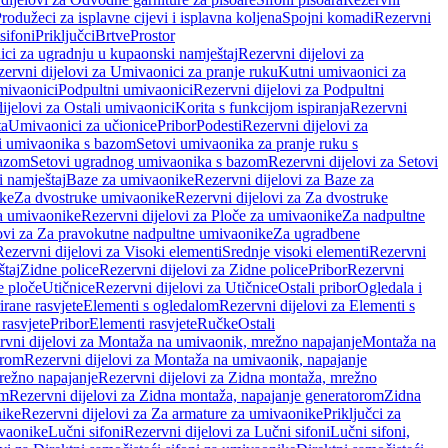
rodužeci za isplavne cijevi i isplavna koljena
Spojni komadi
Rezervni
sifoni
Priključci
Brtve
Prostor
ci za ugradnju u kupaonski namještaj
Rezervni dijelovi za
ervni dijelovi za Umivaonici za pranje ruku
Kutni umivaonici za
mivaonici
Podpultni umivaonici
Rezervni dijelovi za Podpultni
ijelovi za Ostali umivaonici
Korita s funkcijom ispiranja
Rezervni
ta
Umivaonici za učionice
Pribor
Podesti
Rezervni dijelovi za
i umivaonika s bazom
Setovi umivaonika za pranje ruku s
bazom
Setovi ugradnog umivaonika s bazom
Rezervni dijelovi za Setovi
 namještaj
Baze za umivaonike
Rezervni dijelovi za Baze za
ike
Za dvostruke umivaonike
Rezervni dijelovi za Za dvostruke
a umivaonike
Rezervni dijelovi za Ploče za umivaonike
Za nadpultne
lovi za Za pravokutne nadpultne umivaonike
Za ugradbene
Rezervni dijelovi za Visoki elementi
Srednje visoki elementi
Rezervni
štaj
Zidne police
Rezervni dijelovi za Zidne police
Pribor
Rezervni
 ploče
Utičnice
Rezervni dijelovi za Utičnice
Ostali pribor
Ogledala i
irane rasvjete
Elementi s ogledalom
Rezervni dijelovi za Elementi s
 rasvjete
Pribor
Elementi rasvjete
Ručke
Ostali
rvni dijelovi za Montaža na umivaonik, mrežno napajanje
Montaža na
orom
Rezervni dijelovi za Montaža na umivaonik, napajanje
režno napajanje
Rezervni dijelovi za Zidna montaža, mrežno
om
Rezervni dijelovi za Zidna montaža, napajanje generatorom
Zidna
nike
Rezervni dijelovi za Za armature za umivaonike
Priključci za
ivaonike
Lučni sifoni
Rezervni dijelovi za Lučni sifoni
Lučni sifoni,