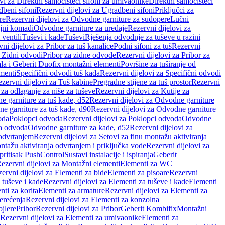
vi za Direktni samočisteći sifoni za umivaonike
Direktni samočisteći
beni sifoni
Rezervni dijelovi za Ugradbeni sifoni
Priključci za
re
Rezervni dijelovi za Odvodne garniture za sudopere
Lučni
ojni komadi
Odvodne garniture za uređaje
Rezervni dijelovi za
 ventili
Tuševi i kade
Tuševi
Rješenja odvodnje za tuševe u razini
ni dijelovi za Pribor za tuš kanalice
Podni sifoni za tuš
Rezervni
a Zidni odvodi
Pribor za zidne odvode
Rezervni dijelovi za Pribor za
ala i Geberit Duofix montažni elementi
Površine za tuširanje od
menti
Specifični odvodi tuš kada
Rezervni dijelovi za Specifični odvodi
zervni dijelovi za Tuš kabine
Pregradne stijene za tuš prostor
Rezervni
 za odlaganje za niše za tuševe
Rezervni dijelovi za Kutije za
 garniture za tuš kade, d52
Rezervni dijelovi za Odvodne garniture
e garniture za tuš kade, d90
Rezervni dijelovi za Odvodne garniture
oda
Poklopci odvoda
Rezervni dijelovi za Poklopci odvoda
Odvodne
ca odvoda
Odvodne garniture za kade, d52
Rezervni dijelovi za
 odvrtanjem
Rezervni dijelovi za Setovi za finu montažu aktiviranja
ntažu aktiviranja odvrtanjem i priključka vode
Rezervni dijelovi za
 pritisak PushControl
Sustavi instalacije i ispiranja
Geberit
ezervni dijelovi za Montažni elementi
Elementi za WC
ervni dijelovi za Elementi za bide
Elementi za pisoare
Rezervni
 tuševe i kade
Rezervni dijelovi za Elementi za tuševe i kade
Elementi
nti za korita
Elementi za armature
Rezervni dijelovi za Elementi za
erećenja
Rezervni dijelovi za Elementi za konzolna
ojlere
Pribor
Rezervni dijelovi za Pribor
Geberit Kombifix
Montažni
Rezervni dijelovi za Elementi za umivaonike
Elementi za