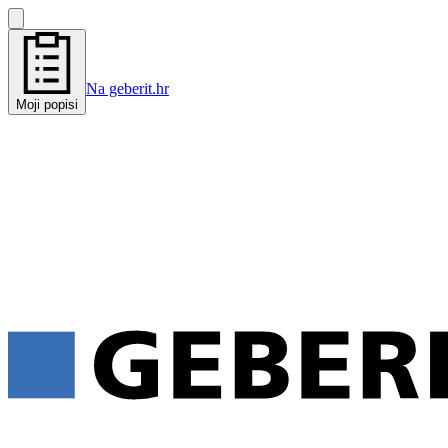
Na geberit.hr
Moji popisi