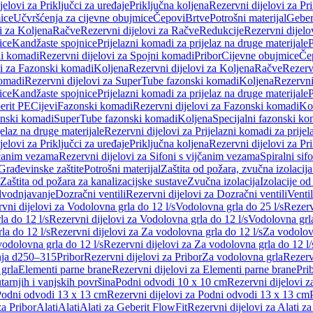
jelovi za Priključci za uređaje
Priključna koljena
Rezervni dijelovi za Pr
ice
Učvršćenja za cijevne obujmice
Čepovi
Brtve
Potrošni materijal
Geber
i za Koljena
Račve
Rezervni dijelovi za Račve
Redukcije
Rezervni dijelo
ice
Kandžaste spojnice
Prijelazni komadi za prijelaz na druge materijale
P
i komadi
Rezervni dijelovi za Spojni komadi
Pribor
Cijevne obujmice
Če
vi za Fazonski komadi
Koljena
Rezervni dijelovi za Koljena
Račve
Rezerv
omadi
Rezervni dijelovi za SuperTube fazonski komadi
Koljena
Rezervni
ice
Kandžaste spojnice
Prijelazni komadi za prijelaz na druge materijale
P
erit PE
Cijevi
Fazonski komadi
Rezervni dijelovi za Fazonski komadi
Ko
zonski komadi
SuperTube fazonski komadi
Koljena
Specijalni fazonski ko
jelaz na druge materijale
Rezervni dijelovi za Prijelazni komadi za prijel
jelovi za Priključci za uređaje
Priključna koljena
Rezervni dijelovi za Pr
jčanim vezama
Rezervni dijelovi za Sifoni s vijčanim vezama
Spiralni sif
Građevinske zaštite
Potrošni materijal
Zaštita od požara, zvučna izolacija 
 Zaštita od požara za kanalizacijske sustave
Zvučna izolacija
Izolacije od
odvodnjavanje
Dozračni ventili
Rezervni dijelovi za Dozračni ventili
Ventil
vni dijelovi za Vodolovna grla do 12 l/s
Vodolovna grla do 25 l/s
Rezerv
a do 12 l/s
Rezervni dijelovi za Vodolovna grla do 12 l/s
Vodolovna grla
la do 12 l/s
Rezervni dijelovi za Za vodolovna grla do 12 l/s
Za vodolovn
odolovna grla do 12 l/s
Rezervni dijelovi za Za vodolovna grla do 12 l/
anja d250–315
Pribor
Rezervni dijelovi za Pribor
Za vodolovna grla
Rezerv
 grla
Elementi parne brane
Rezervni dijelovi za Elementi parne brane
Pri
arnjih i vanjskih površina
Podni odvodi 10 x 10 cm
Rezervni dijelovi 
odni odvodi 13 x 13 cm
Rezervni dijelovi za Podni odvodi 13 x 13 cm
za Pribor
Alati
Alati
Alati za Geberit FlowFit
Rezervni dijelovi za Alati z