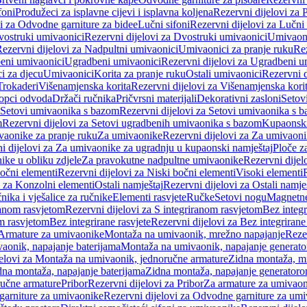
foni
Produžeci za isplavne cijevi i isplavna koljena
Rezervni dijelovi za P
i za Odvodne garniture za bidee
Lučni sifoni
Rezervni dijelovi za Lučni 
ostruki umivaonici
Rezervni dijelovi za Dvostruki umivaonici
Umivaoni
ezervni dijelovi za Nadpultni umivaonici
Umivaonici za pranje ruku
Rez
beni umivaonici
Ugradbeni umivaonici
Rezervni dijelovi za Ugradbeni u
i za djecu
Umivaonici
Korita za pranje ruku
Ostali umivaonici
Rezervni d
Trokaderi
Višenamjenska korita
Rezervni dijelovi za Višenamjenska kori
opci odvoda
Držači ručnika
Pričvrsni materijali
Dekorativni zasloni
Setov
Setovi umivaonika s bazom
Rezervni dijelovi za Setovi umivaonika s 
m
Rezervni dijelovi za Setovi ugradbenih umivaonika s bazom
Kupaonski
vaonike za pranje ruku
Za umivaonike
Rezervni dijelovi za Za umivaon
i dijelovi za Za umivaonike za ugradnju u kupaonski namještaj
Ploče z
ike u obliku zdjele
Za pravokutne nadpultne umivaonike
Rezervni dije
očni elementi
Rezervni dijelovi za Niski bočni elementi
Visoki elementi
i za Konzolni elementi
Ostali namještaj
Rezervni dijelovi za Ostali namje
nika i vješalice za ručnike
Elementi rasvjete
Ručke
Setovi nogu
Magnetne
ranom rasvjetom
Rezervni dijelovi za S integriranom rasvjetom
Bez integr
om rasvjetom
Bez integrirane rasvjete
Rezervni dijelovi za Bez integrirane
 Armature za umivaonike
Montaža na umivaonik, mrežno napajanje
Reze
aonik, napajanje baterijama
Montaža na umivaonik, napajanje generat
jelovi za Montaža na umivaonik, jednoručne armature
Zidna montaža, m
dna montaža, napajanje baterijama
Zidna montaža, napajanje generator
ručne armature
Pribor
Rezervni dijelovi za Pribor
Za armature za umivao
arniture za umivaonike
Rezervni dijelovi za Odvodne garniture za um