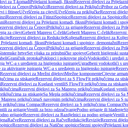
elovi za T-komadi
Prijelazni komadi, fiksni
Rezervni dijelovi za Prijelazn
ijelovi za Čepovi
Priključci
Rezervni dijelovi za Priključci
Pribor za Gebe
vi i fitinge
Učvršćenja za cijevi
Učvršćenja za priključke
Rezervni dijelo
inzi
Rezervni dijelovi za Fitinzi
Spojnice
Rezervni dijelovi za Spojnice
Re
sni
Rezervni dijelovi za Prijelazni komadi, fiksni
Prijelazni komadi i spo
ezervni dijelovi za Čepovi
Priključci za grijanje
Rezervni dijelovi za Prik
nja za cijevi
Geberit Mapress C-čelik
Geberit Mapress C-čelik
Rezervni 
kcije
Rezervni dijelovi za Redukcije
Koljena
Rezervni dijelovi za Kolje
 Prijelazni komadi, fiksni
Prijelazni komadi i spojnice, demontažni
Rezerv
ezervni dijelovi za Čepovi
Priključci za grijanje
Rezervni dijelovi za Prik
Sistemske brtve
Set vijaka za prirubničke spojeve
Geberit higijenski sust
beli
Graničnik protoka
Poklopci i pokrovne ploče
Vodokotlići i uređaji 
ranja WC-a s uređajem za higijensko ispiranje
Ugradbeni vodokotlići s ure
e za aktiviranje ispiranja WC-a s uređajem za higijensko ispiranje
Rezervn
Rezervni dijelovi za Mrežni dijelovi
Mrežne komponente
Cijevne armat
jučcima za stiskanje
Rezervni dijelovi za S FlowFit priključcima za stis
i
Rezervni dijelovi za Kuglasti ventili
S FlowFit priključcima za stiskanj
iključcima
Rezervni dijelovi za Sa Mapress priključcima
Kuglasti ventil
priključcima za stiskanje
Sa Mepla priključcima
Rezervni dijelovi za Sa
a Mapress priključcima
S navojnim priključcima
Rezervni dijelovi za S n
S priključcima Compact
Rezervni dijelovi za S priključcima Compact
Ne
tili za grijanje
Ventili za brzo odzračivanje
Podno grijanje ili hlađenje
Si
odno grijanje
Rezervni dijelovi za Razdjelnici za podno grijanje
Ventili 
jena
Račve
Rezervni dijelovi za Račve
Redukcije
Revizije
Rezervni dijelo
pojnice
Rezervni dijelovi za Natične spojnice
Stezni spojevi
Prijelazni ko