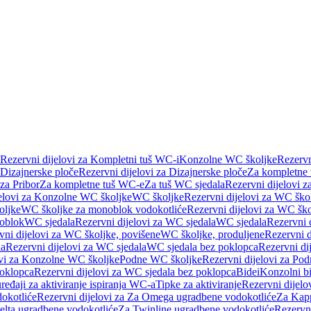
Rezervni dijelovi za Kompletni tuš WC-i
Konzolne WC školjke
Rezervn
Dizajnerske ploče
Rezervni dijelovi za Dizajnerske ploče
Za kompletne
 za Pribor
Za kompletne tuš WC-e
Za tuš WC sjedala
Rezervni dijelovi z
jelovi za Konzolne WC školjke
WC školjke
Rezervni dijelovi za WC ško
oljke
WC školjke za monoblok vodokotliće
Rezervni dijelovi za WC šk
oblok
WC sjedala
Rezervni dijelovi za WC sjedala
WC sjedala
Rezervni 
vni dijelovi za WC školjke, povišene
WC školjke, produljene
Rezervni d
la
Rezervni dijelovi za WC sjedala
WC sjedala bez poklopca
Rezervni di
ovi za Konzolne WC školjke
Podne WC školjke
Rezervni dijelovi za Po
oklopca
Rezervni dijelovi za WC sjedala bez poklopca
Bidei
Konzolni bi
uređaji za aktiviranje ispiranja WC-a
Tipke za aktiviranje
Rezervni dijelov
okotliće
Rezervni dijelovi za Za Omega ugradbene vodokotliće
Za Kapp
Delta ugradbene vodokotliće
Za Twinline ugradbene vodokotliće
Rezervni