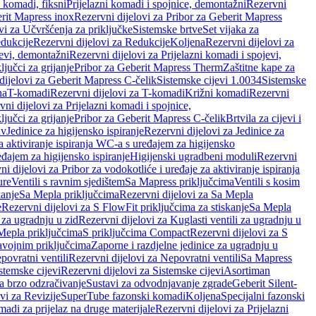
i komadi, fiksni
Prijelazni komadi i spojnice, demontažni
Rezervni
rit Mapress inox
Rezervni dijelovi za Pribor za Geberit Mapress
vi za Učvršćenja za priključke
Sistemske brtve
Set vijaka za
dukcije
Rezervni dijelovi za Redukcije
Koljena
Rezervni dijelovi za
jevi, demontažni
Rezervni dijelovi za Prijelazni komadi i spojevi,
ljučci za grijanje
Pribor za Geberit Mapress Therm
Zaštitne kape za
dijelovi za Geberit Mapress C-čelik
Sistemske cijevi 1.0034
Sistemske
na
T-komadi
Rezervni dijelovi za T-komadi
Križni komadi
Rezervni
ni dijelovi za Prijelazni komadi i spojnice,
ljučci za grijanje
Pribor za Geberit Mapress C-čelik
Brtvila za cijevi i
av
Jedinice za higijensko ispiranje
Rezervni dijelovi za Jedinice za
za aktiviranje ispiranja WC-a s uređajem za higijensko
đajem za higijensko ispiranje
Higijenski ugradbeni moduli
Rezervni
i dijelovi za Pribor za vodokotliće i uređaje za aktiviranje ispiranja
ure
Ventili s ravnim sjedištem
Sa Mapress priključcima
Ventili s kosim
kanje
Sa Mepla priključcima
Rezervni dijelovi za Sa Mepla
e
Rezervni dijelovi za S FlowFit priključcima za stiskanje
Sa Mepla
i za ugradnju u zid
Rezervni dijelovi za Kuglasti ventili za ugradnju u
 Mepla priključcima
S priključcima Compact
Rezervni dijelovi za S
avojnim priključcima
Zaporne i razdjelne jedinice za ugradnju u
povratni ventili
Rezervni dijelovi za Nepovratni ventili
Sa Mapress
stemske cijevi
Rezervni dijelovi za Sistemske cijevi
Asortiman
za brzo odzračivanje
Sustavi za odvodnjavanje zgrade
Geberit Silent-
vi za Revizije
SuperTube fazonski komadi
Koljena
Specijalni fazonski
madi za prijelaz na druge materijale
Rezervni dijelovi za Prijelazni