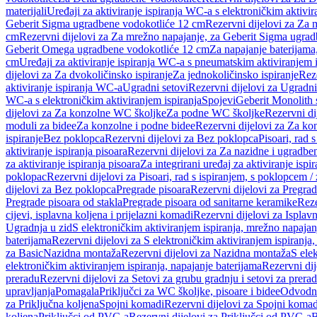
materijali
Uređaji za aktiviranje ispiranja WC-a s elektroničkim aktivir
Geberit Sigma ugradbene vodokotliće 12 cm
Rezervni dijelovi za Za
cm
Rezervni dijelovi za Za mrežno napajanje, za Geberit Sigma ugra
Geberit Omega ugradbene vodokotliće 12 cm
Za napajanje baterijam
cm
Uređaji za aktiviranje ispiranja WC-a s pneumatskim aktiviranjem i
dijelovi za Za dvokoličinsko ispiranje
Za jednokoličinsko ispiranje
Reze
aktiviranje ispiranja WC-a
Ugradni setovi
Rezervni dijelovi za Ugradni
WC-a s elektroničkim aktiviranjem ispiranja
Spojevi
Geberit Monolith 
dijelovi za Za konzolne WC školjke
Za podne WC školjke
Rezervni di
moduli za bidee
Za konzolne i podne bidee
Rezervni dijelovi za Za ko
ispiranje
Bez poklopca
Rezervni dijelovi za Bez poklopca
Pisoari, rad 
aktiviranje ispiranja pisoara
Rezervni dijelovi za Za nazidne i ugradbene
za aktiviranje ispiranja pisoara
Za integrirani uređaj za aktiviranje ispi
poklopac
Rezervni dijelovi za Pisoari, rad s ispiranjem, s poklopcem /
dijelovi za Bez poklopca
Pregrade pisoara
Rezervni dijelovi za Pregrad
Pregrade pisoara od stakla
Pregrade pisoara od sanitarne keramike
Reze
cijevi, isplavna koljena i prijelazni komadi
Rezervni dijelovi za Isplavn
Ugradnja u zid
S elektroničkim aktiviranjem ispiranja, mrežno napajan
baterijama
Rezervni dijelovi za S elektroničkim aktiviranjem ispiranja,
za Basic
Nazidna montaža
Rezervni dijelovi za Nazidna montaža
S ele
elektroničkim aktiviranjem ispiranja, napajanje baterijama
Rezervni dij
preradu
Rezervni dijelovi za Setovi za grubu gradnju i setovi za prera
upravljanja
Pomagala
Priključci za WC školjke, pisoare i bidee
Odvodne
za Priključna koljena
Spojni komadi
Rezervni dijelovi za Spojni komad
koljena
Priključci od PVC-a
Rezervni dijelovi za Priključci od PVC-a
B