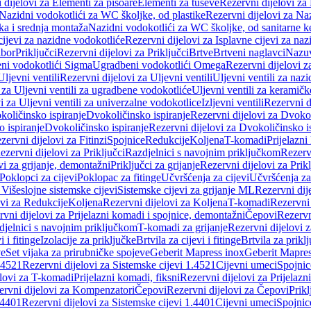
 dijelovi za Elementi za pisoare
Elementi za tuševe
Rezervni dijelovi za
Nazidni vodokotlići za WC školjke, od plastike
Rezervni dijelovi za Na
ka i srednja montaža
Nazidni vodokotlići za WC školjke, od sanitarne 
cijevi za nazidne vodokotliće
Rezervni dijelovi za Isplavne cijevi za na
ibor
Priključci
Rezervni dijelovi za Priključci
Brtve
Brtveni naglavci
Nazuvi
eni vodokotlići Sigma
Ugradbeni vodokotlići Omega
Rezervni dijelovi 
Uljevni ventili
Rezervni dijelovi za Uljevni ventili
Uljevni ventili za naz
 za Uljevni ventili za ugradbene vodokotliće
Uljevni ventili za keramič
i za Uljevni ventili za univerzalne vodokotlice
Izljevni ventili
Rezervni di
količinsko ispiranje
Dvokoličinsko ispiranje
Rezervni dijelovi za Dvokol
o ispiranje
Dvokoličinsko ispiranje
Rezervni dijelovi za Dvokoličinsko i
zervni dijelovi za Fitinzi
Spojnice
Redukcije
Koljena
T-komadi
Prijelazni
ezervni dijelovi za Priključci
Razdjelnici s navojnim priključkom
Rezerv
vi za grijanje, demontažni
Priključci za grijanje
Rezervni dijelovi za Prikl
Poklopci za cijevi
Poklopac za fitinge
Učvršćenja za cijevi
Učvršćenja za
 Višeslojne sistemske cijevi
Sistemske cijevi za grijanje ML
Rezervni dij
ovi za Redukcije
Koljena
Rezervni dijelovi za Koljena
T-komadi
Rezervni
vni dijelovi za Prijelazni komadi i spojnice, demontažni
Čepovi
Rezervn
djelnici s navojnim priključkom
T-komadi za grijanje
Rezervni dijelovi 
i i fitinge
Izolacije za priključke
Brtvila za cijevi i fitinge
Brtvila za prikl
ve
Set vijaka za prirubničke spojeve
Geberit Mapress inox
Geberit Mapres
.4521
Rezervni dijelovi za Sistemske cijevi 1.4521
Cijevni umeci
Spojnic
elovi za T-komadi
Prijelazni komadi, fiksni
Rezervni dijelovi za Prijelazn
ervni dijelovi za Kompenzatori
Čepovi
Rezervni dijelovi za Čepovi
Prikl
.4401
Rezervni dijelovi za Sistemske cijevi 1.4401
Cijevni umeci
Spojnic