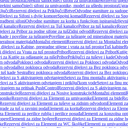
štedu prostora
Direktni samočisteći sifoni za umivaonike
Rezervni dijelo
irektni samočisteći sifoni za umivaonike, model za uštedu prostora
Ugrad
ljučci
Rezervni dijelovi za Priključci
Brtve
Odvodne garniture za sudope
ijelovi za Sifoni s dvije komore
Spojni komadi
Rezervni dijelovi za Sp
radbeni sifoni
Odvodne garniture za korita s funkcijom ispiranja
Izljevni
š kanalice
Rezervni dijelovi za Tuš kanalice
Pribor za tuš kanalice
Rezerv
jelovi za Pribor za podne sifone za tuš
Zidni odvodi
Rezervni dijelovi z
kade i površine za tuširanje
Površine za tuširanje od mineralnog materij
neralnog materijala
Montažni elementi
Rezervni dijelovi za Montažni ele
dijelovi za Kabine, pregradne stijene i vrata za tuš prostor
Tuš kabine
Re
 dijelovi za Vrata za tuš prostor
Pribor
Rezervni dijelovi za Pribor
Kutije
i za Kutije za odlaganje za niše
Pribor
Priključci za tuševe i kade
Odvodne
em odvoda
Poklopci odvoda
Rezervni dijelovi za Poklopci odvoda
Odvodn
em odvoda
Bez poklopca odvoda
Rezervni dijelovi za Bez poklopca odv
 tuš kade Sestra
Bez poklopca odvoda
Rezervni dijelovi za Bez poklop
jelovi za S aktiviranjem odvrtanjem
Setovi za finu montažu aktiviranja
elovi za S aktiviranjem odvrtanjem i priključkom vode
Setovi za finu mo
viranjem na pritisak PushControl
Rezervni dijelovi za S aktiviranjem na
onstrukcije
Rezervni dijelovi za Nosive konstrukcije
Montažni elementi
R
aonike
Rezervni dijelovi za Elementi za umivaonike
Elementi za bide
Rez
Rezervni dijelovi za Elementi za tuševe sa zidnim odvodom
Elementi za
grade za tuš u ravnini poda
Elementi za korita
Rezervni dijelovi za Eleme
za Elementi za perilice rublja i perilice posuđa
Elementi za konzolna opt
opere
Elementi za zidne bojlere
Rezervni dijelovi za Elementi za zidne b
ke
Rezervni dijelovi za Elementi za WC školjke
Elementi za umivaonike