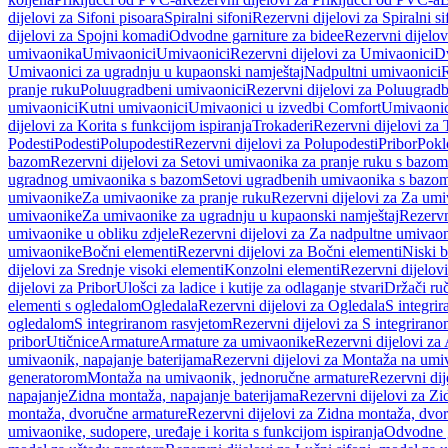
dijelovi za Sifoni pisoara
Spiralni sifoni
Rezervni dijelovi za Spiralni si
dijelovi za Spojni komadi
Odvodne garniture za bidee
Rezervni dijelov
umivaonika
Umivaonici
Umivaonici
Rezervni dijelovi za Umivaonici
Dv
Umivaonici za ugradnju u kupaonski namještaj
Nadpultni umivaonici
R
pranje ruku
Poluugradbeni umivaonici
Rezervni dijelovi za Poluugrad
umivaonici
Kutni umivaonici
Umivaonici u izvedbi Comfort
Umivaonic
dijelovi za Korita s funkcijom ispiranja
Trokaderi
Rezervni dijelovi za 
Podesti
Podesti
Polupodesti
Rezervni dijelovi za Polupodesti
Pribor
Pokl
bazom
Rezervni dijelovi za Setovi umivaonika za pranje ruku s bazom
ugradnog umivaonika s bazom
Setovi ugradbenih umivaonika s bazo
umivaonike
Za umivaonike za pranje ruku
Rezervni dijelovi za Za umi
umivaonike
Za umivaonike za ugradnju u kupaonski namještaj
Rezervn
umivaonike u obliku zdjele
Rezervni dijelovi za Za nadpultne umivaon
umivaonike
Bočni elementi
Rezervni dijelovi za Bočni elementi
Niski b
dijelovi za Srednje visoki elementi
Konzolni elementi
Rezervni dijelov
dijelovi za Pribor
Ulošci za ladice i kutije za odlaganje stvari
Držači ruč
elementi s ogledalom
Ogledala
Rezervni dijelovi za Ogledala
S integri
ogledalom
S integriranom rasvjetom
Rezervni dijelovi za S integriran
pribor
Utičnice
Armature
Armature za umivaonike
Rezervni dijelovi za
umivaonik, napajanje baterijama
Rezervni dijelovi za Montaža na umiv
generatorom
Montaža na umivaonik, jednoručne armature
Rezervni di
napajanje
Zidna montaža, napajanje baterijama
Rezervni dijelovi za Zi
montaža, dvoručne armature
Rezervni dijelovi za Zidna montaža, dvo
umivaonike, sudopere, uređaje i korita s funkcijom ispiranja
Odvodne g