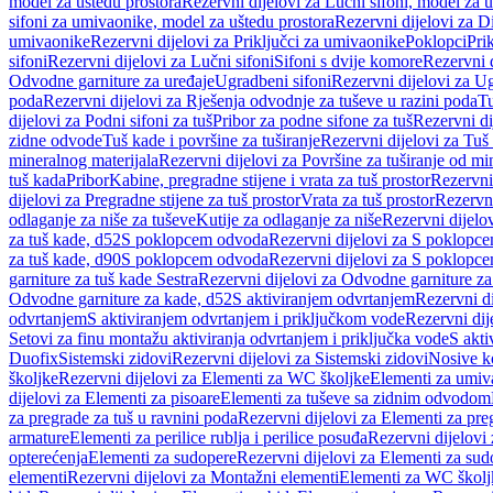
model za uštedu prostora
Rezervni dijelovi za Lučni sifoni, model za u
sifoni za umivaonike, model za uštedu prostora
Rezervni dijelovi za D
umivaonike
Rezervni dijelovi za Priključci za umivaonike
Poklopci
Prik
sifoni
Rezervni dijelovi za Lučni sifoni
Sifoni s dvije komore
Rezervni d
Odvodne garniture za uređaje
Ugradbeni sifoni
Rezervni dijelovi za Ug
poda
Rezervni dijelovi za Rješenja odvodnje za tuševe u razini poda
Tu
dijelovi za Podni sifoni za tuš
Pribor za podne sifone za tuš
Rezervni di
zidne odvode
Tuš kade i površine za tuširanje
Rezervni dijelovi za Tuš 
mineralnog materijala
Rezervni dijelovi za Površine za tuširanje od mi
tuš kada
Pribor
Kabine, pregradne stijene i vrata za tuš prostor
Rezervni 
dijelovi za Pregradne stijene za tuš prostor
Vrata za tuš prostor
Rezervni
odlaganje za niše za tuševe
Kutije za odlaganje za niše
Rezervni dijelov
za tuš kade, d52
S poklopcem odvoda
Rezervni dijelovi za S poklopc
za tuš kade, d90
S poklopcem odvoda
Rezervni dijelovi za S poklopc
garniture za tuš kade Sestra
Rezervni dijelovi za Odvodne garniture za
Odvodne garniture za kade, d52
S aktiviranjem odvrtanjem
Rezervni di
odvrtanjem
S aktiviranjem odvrtanjem i priključkom vode
Rezervni dij
Setovi za finu montažu aktiviranja odvrtanjem i priključka vode
S akti
Duofix
Sistemski zidovi
Rezervni dijelovi za Sistemski zidovi
Nosive k
školjke
Rezervni dijelovi za Elementi za WC školjke
Elementi za umiv
dijelovi za Elementi za pisoare
Elementi za tuševe sa zidnim odvodom
za pregrade za tuš u ravnini poda
Rezervni dijelovi za Elementi za pre
armature
Elementi za perilice rublja i perilice posuđa
Rezervni dijelovi 
opterećenja
Elementi za sudopere
Rezervni dijelovi za Elementi za sud
elementi
Rezervni dijelovi za Montažni elementi
Elementi za WC školj