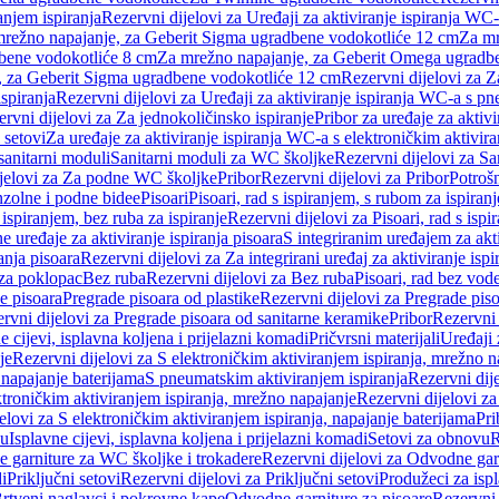
anjem ispiranja
Rezervni dijelovi za Uređaji za aktiviranje ispiranja WC-
 mrežno napajanje, za Geberit Sigma ugradbene vodokotliće 12 cm
Za mr
dbene vodokotliće 8 cm
Za mrežno napajanje, za Geberit Omega ugradb
a, za Geberit Sigma ugradbene vodokotliće 12 cm
Rezervni dijelovi za 
spiranja
Rezervni dijelovi za Uređaji za aktiviranje ispiranja WC-a s p
rvni dijelovi za Za jednokoličinsko ispiranje
Pribor za uređaje za aktiv
 setovi
Za uređaje za aktiviranje ispiranja WC-a s elektroničkim aktivira
sanitarni moduli
Sanitarni moduli za WC školjke
Rezervni dijelovi za S
jelovi za Za podne WC školjke
Pribor
Rezervni dijelovi za Pribor
Potrošn
nzolne i podne bidee
Pisoari
Pisoari, rad s ispiranjem, s rubom za ispiranj
s ispiranjem, bez ruba za ispiranje
Rezervni dijelovi za Pisoari, rad s ispi
 uređaje za aktiviranje ispiranja pisoara
S integriranim uređajem za akti
ranja pisoara
Rezervni dijelovi za Za integrirani uređaj za aktiviranje ispi
 za poklopac
Bez ruba
Rezervni dijelovi za Bez ruba
Pisoari, rad bez vod
e pisoara
Pregrade pisoara od plastike
Rezervni dijelovi za Pregrade piso
rvni dijelovi za Pregrade pisoara od sanitarne keramike
Pribor
Rezervni 
e cijevi, isplavna koljena i prijelazni komadi
Pričvrsni materijali
Uređaji 
je
Rezervni dijelovi za S elektroničkim aktiviranjem ispiranja, mrežno n
 napajanje baterijama
S pneumatskim aktiviranjem ispiranja
Rezervni dij
ktroničkim aktiviranjem ispiranja, mrežno napajanje
Rezervni dijelovi za
elovi za S elektroničkim aktiviranjem ispiranja, napajanje baterijama
Pri
du
Isplavne cijevi, isplavna koljena i prijelazni komadi
Setovi za obnovu
R
 garniture za WC školjke i trokadere
Rezervni dijelovi za Odvodne gar
i
Priključni setovi
Rezervni dijelovi za Priključni setovi
Produžeci za isp
rtveni naglavci i pokrovne kape
Odvodne garniture za pisoare
Rezervni 