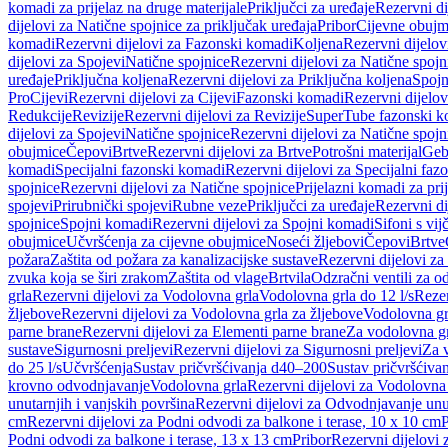
komadi za prijelaz na druge materijale
Priključci za uređaje
Rezervni di
dijelovi za Natične spojnice za priključak uređaja
Pribor
Cijevne obujm
komadi
Rezervni dijelovi za Fazonski komadi
Koljena
Rezervni dijelov
dijelovi za Spojevi
Natične spojnice
Rezervni dijelovi za Natične spojn
uređaje
Priključna koljena
Rezervni dijelovi za Priključna koljena
Spojn
Pro
Cijevi
Rezervni dijelovi za Cijevi
Fazonski komadi
Rezervni dijelo
Redukcije
Revizije
Rezervni dijelovi za Revizije
SuperTube fazonski k
dijelovi za Spojevi
Natične spojnice
Rezervni dijelovi za Natične spojn
obujmice
Čepovi
Brtve
Rezervni dijelovi za Brtve
Potrošni materijal
Geb
komadi
Specijalni fazonski komadi
Rezervni dijelovi za Specijalni fa
spojnice
Rezervni dijelovi za Natične spojnice
Prijelazni komadi za pri
spojevi
Prirubnički spojevi
Rubne veze
Priključci za uređaje
Rezervni di
spojnice
Spojni komadi
Rezervni dijelovi za Spojni komadi
Sifoni s vi
obujmice
Učvršćenja za cijevne obujmice
Noseći žljebovi
Čepovi
Brtve
požara
Zaštita od požara za kanalizacijske sustave
Rezervni dijelovi za
zvuka koja se širi zrakom
Zaštita od vlage
Brtvila
Odzračni ventili za 
grla
Rezervni dijelovi za Vodolovna grla
Vodolovna grla do 12 l/s
Rezer
žljebove
Rezervni dijelovi za Vodolovna grla za žljebove
Vodolovna grl
parne brane
Rezervni dijelovi za Elementi parne brane
Za vodolovna gr
sustave
Sigurnosni preljevi
Rezervni dijelovi za Sigurnosni preljevi
Za v
do 25 l/s
Učvršćenja
Sustav pričvršćivanja d40–200
Sustav pričvršćiv
krovno odvodnjavanje
Vodolovna grla
Rezervni dijelovi za Vodolovna
unutarnjih i vanjskih površina
Rezervni dijelovi za Odvodnjavanje unut
cm
Rezervni dijelovi za Podni odvodi za balkone i terase, 10 x 10 cm
P
Podni odvodi za balkone i terase, 13 x 13 cm
Pribor
Rezervni dijelovi 