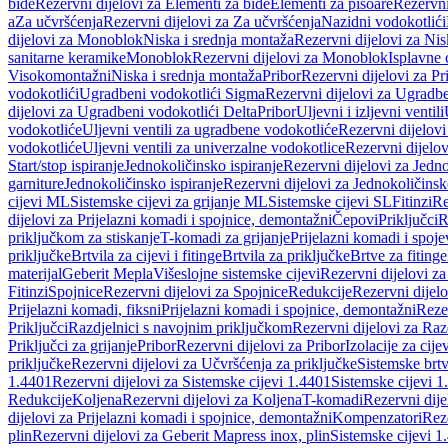
bide
Rezervni dijelovi za Elementi za bide
Elementi za pisoare
Rezervni
a
Za učvršćenja
Rezervni dijelovi za Za učvršćenja
Nazidni vodokotlići
dijelovi za Monoblok
Niska i srednja montaža
Rezervni dijelovi za Nis
sanitarne keramike
Monoblok
Rezervni dijelovi za Monoblok
Isplavne 
Visokomontažni
Niska i srednja montaža
Pribor
Rezervni dijelovi za Pr
vodokotlići
Ugradbeni vodokotlići Sigma
Rezervni dijelovi za Ugradb
dijelovi za Ugradbeni vodokotlići Delta
Pribor
Uljevni i izljevni ventili
vodokotliće
Uljevni ventili za ugradbene vodokotliće
Rezervni dijelovi
vodokotliće
Uljevni ventili za univerzalne vodokotlice
Rezervni dijelov
Start/stop ispiranje
Jednokoličinsko ispiranje
Rezervni dijelovi za Jedno
garniture
Jednokoličinsko ispiranje
Rezervni dijelovi za Jednokoličinsk
cijevi ML
Sistemske cijevi za grijanje ML
Sistemske cijevi SL
Fitinzi
Re
dijelovi za Prijelazni komadi i spojnice, demontažni
Čepovi
Priključci
R
priključkom za stiskanje
T-komadi za grijanje
Prijelazni komadi i spoje
priključke
Brtvila za cijevi i fitinge
Brtvila za priključke
Brtve za fitinge
materijal
Geberit Mepla
Višeslojne sistemske cijevi
Rezervni dijelovi za
Fitinzi
Spojnice
Rezervni dijelovi za Spojnice
Redukcije
Rezervni dijel
Prijelazni komadi, fiksni
Prijelazni komadi i spojnice, demontažni
Rezer
Priključci
Razdjelnici s navojnim priključkom
Rezervni dijelovi za Raz
Priključci za grijanje
Pribor
Rezervni dijelovi za Pribor
Izolacije za cijev
priključke
Rezervni dijelovi za Učvršćenja za priključke
Sistemske brt
1.4401
Rezervni dijelovi za Sistemske cijevi 1.4401
Sistemske cijevi 1
Redukcije
Koljena
Rezervni dijelovi za Koljena
T-komadi
Rezervni dij
dijelovi za Prijelazni komadi i spojnice, demontažni
Kompenzatori
Rez
plin
Rezervni dijelovi za Geberit Mapress inox, plin
Sistemske cijevi 1