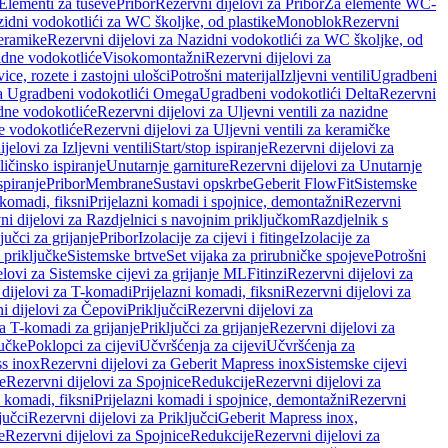
 Elementi za tuševe
Pribor
Rezervni dijelovi za Pribor
Za elemente WC-
zidni vodokotlići za WC školjke, od plastike
Monoblok
Rezervni
keramike
Rezervni dijelovi za Nazidni vodokotlići za WC školjke, od
zidne vodokotliće
Visokomontažni
Rezervni dijelovi za
ce, rozete i zastojni ulošci
Potrošni materijal
Izljevni ventili
Ugradbeni
za Ugradbeni vodokotlići Omega
Ugradbeni vodokotlići Delta
Rezervni
idne vodokotliće
Rezervni dijelovi za Uljevni ventili za nazidne
ke vodokotliće
Rezervni dijelovi za Uljevni ventili za keramičke
jelovi za Izljevni ventili
Start/stop ispiranje
Rezervni dijelovi za
ičinsko ispiranje
Unutarnje garniture
Rezervni dijelovi za Unutarnje
spiranje
Pribor
Membrane
Sustavi opskrbe
Geberit FlowFit
Sistemske
 komadi, fiksni
Prijelazni komadi i spojnice, demontažni
Rezervni
ni dijelovi za Razdjelnici s navojnim priključkom
Razdjelnik s
jučci za grijanje
Pribor
Izolacije za cijevi i fitinge
Izolacije za
 priključke
Sistemske brtve
Set vijaka za prirubničke spojeve
Potrošni
elovi za Sistemske cijevi za grijanje ML
Fitinzi
Rezervni dijelovi za
 dijelovi za T-komadi
Prijelazni komadi, fiksni
Rezervni dijelovi za
i dijelovi za Čepovi
Priključci
Rezervni dijelovi za
za T-komadi za grijanje
Priključci za grijanje
Rezervni dijelovi za
jučke
Poklopci za cijevi
Učvršćenja za cijevi
Učvršćenja za
s inox
Rezervni dijelovi za Geberit Mapress inox
Sistemske cijevi
e
Rezervni dijelovi za Spojnice
Redukcije
Rezervni dijelovi za
i komadi, fiksni
Prijelazni komadi i spojnice, demontažni
Rezervni
jučci
Rezervni dijelovi za Priključci
Geberit Mapress inox,
e
Rezervni dijelovi za Spojnice
Redukcije
Rezervni dijelovi za