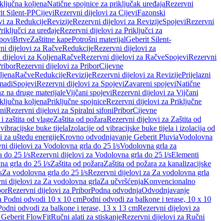
iključna koljena
Natične spojnice za priključak uređaja
Rezervni
it Silent-PP
Cijevi
Rezervni dijelovi za Cijevi
Fazonski
vi za Redukcije
Revizije
Rezervni dijelovi za Revizije
Spojevi
Rezervni
riključci za uređaje
Rezervni dijelovi za Priključci za
povi
Brtve
Zaštitne kape
Potrošni materijal
Geberit Silent-
ni dijelovi za Račve
Redukcije
Rezervni dijelovi za
 dijelovi za Koljena
Račve
Rezervni dijelovi za Račve
Spojevi
Rezervni
ribor
Rezervni dijelovi za Pribor
Cijevne
ljena
Račve
Redukcije
Revizije
Rezervni dijelovi za Revizije
Prijelazni
madi
Spojevi
Rezervni dijelovi za Spojevi
Zavareni spojevi
Natične
az na druge materijale
Vijčani spojevi
Rezervni dijelovi za Vijčani
iključna koljena
Priključne spojnice
Rezervni dijelovi za Priključne
oni
Rezervni dijelovi za Spiralni sifoni
Pribor
Cijevne
i zaštita od vlage
Zaštita od požara
Rezervni dijelovi za Zaštita od
 vibracijske buke tijela
Izolacije od vibracijske buke tijela i izolacija od
i za uštedu energije
Krovno odvodnjavanje Geberit Pluvia
Vodolovna
ni dijelovi za Vodolovna grla do 25 l/s
Vodolovna grla za
 do 25 l/s
Rezervni dijelovi za Vodolovna grla do 25 l/s
Elementi
a grla do 25 l/s
Zaštita od požara
Zaštita od požara za kanalizacijske
s
Za vodolovna grla do 25 l/s
Rezervni dijelovi za Za vodolovna grla
ni dijelovi za Za vodolovna grla
Za učvršćenja
Konvencionalno
bor
Rezervni dijelovi za Pribor
Podna odvodnja
Odvodnjavanje
za Podni odvodi 10 x 10 cm
Podni odvodi za balkone i terase, 10 x 10
Podni odvodi za balkone i terase, 13 x 13 cm
Rezervni dijelovi za
a Geberit FlowFit
Ručni alati za stiskanje
Rezervni dijelovi za Ručni