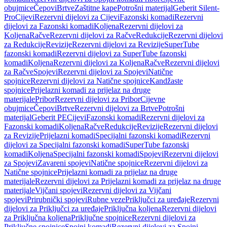
obujmice
Čepovi
Brtve
Zaštitne kape
Potrošni materijal
Geberit Silent-
Pro
Cijevi
Rezervni dijelovi za Cijevi
Fazonski komadi
Rezervni
dijelovi za Fazonski komadi
Koljena
Rezervni dijelovi za
Koljena
Račve
Rezervni dijelovi za Račve
Redukcije
Rezervni dijelovi
za Redukcije
Revizije
Rezervni dijelovi za Revizije
SuperTube
fazonski komadi
Rezervni dijelovi za SuperTube fazonski
komadi
Koljena
Rezervni dijelovi za Koljena
Račve
Rezervni dijelovi
za Račve
Spojevi
Rezervni dijelovi za Spojevi
Natične
spojnice
Rezervni dijelovi za Natične spojnice
Kandžaste
spojnice
Prijelazni komadi za prijelaz na druge
materijale
Pribor
Rezervni dijelovi za Pribor
Cijevne
obujmice
Čepovi
Brtve
Rezervni dijelovi za Brtve
Potrošni
materijal
Geberit PE
Cijevi
Fazonski komadi
Rezervni dijelovi za
Fazonski komadi
Koljena
Račve
Redukcije
Revizije
Rezervni dijelovi
za Revizije
Prijelazni komadi
Specijalni fazonski komadi
Rezervni
dijelovi za Specijalni fazonski komadi
SuperTube fazonski
komadi
Koljena
Specijalni fazonski komadi
Spojevi
Rezervni dijelovi
za Spojevi
Zavareni spojevi
Natične spojnice
Rezervni dijelovi za
Natične spojnice
Prijelazni komadi za prijelaz na druge
materijale
Rezervni dijelovi za Prijelazni komadi za prijelaz na druge
materijale
Vijčani spojevi
Rezervni dijelovi za Vijčani
spojevi
Prirubnički spojevi
Rubne veze
Priključci za uređaje
Rezervni
dijelovi za Priključci za uređaje
Priključna koljena
Rezervni dijelovi
za Priključna koljena
Priključne spojnice
Rezervni dijelovi za
Priključne spojnice
Spojni komadi
Rezervni dijelovi za Spojni