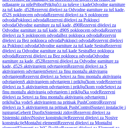
odlaganje za niše
Pribor
Priključci za tuševe i kade
Odvodne garniture
za tuš kade, d52
Rezervni dijelovi za Odvodne garniture za tuš kade,
d52
S poklopcem odvoda
Rezervni dijelovi za S poklopcem
odvoda
Poklopci odvoda
Rezervni dijelovi za Poklopci
odvoda
Odvodne garniture za tuš kade, d90
Rezervni dijelovi za
Odvodne garniture za tuš kade, d90
S poklopcem odvoda
Rezervni
dijelovi za S poklopcem odvoda
Bez poklopca odvoda
Rezervni
dijelovi za Bez poklopca odvoda
Poklopci odvoda
Rezervni dijelovi
za Poklopci odvoda
Odvodne garniture za tuš kade Sestra
Rezervni
dijelovi za Odvodne garniture za tuš kade Sestra
Bez poklopca
odvoda
Rezervni dijelovi za Bez poklopca odvoda
Odvodne
garniture za kade, d52
Rezervni dijelovi za Odvodne garniture za
kade, d52
S aktiviranjem odvrtanjem
Rezervni dijelovi za S
aktiviranjem odvrtanjem
Setovi za finu montažu aktiviranja
odvrtanjem
Rezervni dijelovi za Setovi za finu montažu aktiviranja
odvrtanjem
S aktiviranjem odvrtanjem i priključkom vode
Rezervni
dijelovi za S aktiviranjem odvrtanjem i priključkom vode
Setovi za
finu montažu aktiviranja odvrtanjem i priključka vode
Rezervni
dijelovi za Setovi za finu montažu aktiviranja odvrtanjem i
priključka vode
S aktiviranjem na pritisak PushControl
Rezervni
dijelovi za S aktiviranjem na pritisak PushControl
Sustavi instalacije i
ispiranja
Geberit Duofix
Sistemski zidovi
Rezervni dijelovi za
Sistemski zidovi
Nosive konstrukcije
Rezervni dijelovi za Nosive
konstrukcije
Montažni elementi
Rezervni dijelovi za Montažni
elementi
Elementi za WC školjke
Rezervni dijelovi za Elementi za