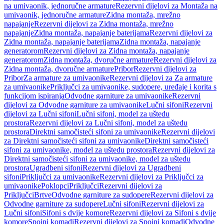
na umivaonik, jednoručne armature
Rezervni dijelovi za Montaža na
umivaonik, jednoručne armature
Zidna montaža, mrežno
napajanje
Rezervni dijelovi za Zidna montaža, mrežno
napajanje
Zidna montaža, napajanje baterijama
Rezervni dijelovi za
Zidna montaža, napajanje baterijama
Zidna montaža, napajanje
generatorom
Rezervni dijelovi za Zidna montaža, napajanje
generatorom
Zidna montaža, dvoručne armature
Rezervni dijelovi za
Zidna montaža, dvoručne armature
Pribor
Rezervni dijelovi za
Pribor
Za armature za umivaonike
Rezervni dijelovi za Za armature
za umivaonike
Priključci za umivaonike, sudopere, uređaje i korita s
funkcijom ispiranja
Odvodne garniture za umivaonike
Rezervni
dijelovi za Odvodne garniture za umivaonike
Lučni sifoni
Rezervni
dijelovi za Lučni sifoni
Lučni sifoni, model za uštedu
prostora
Rezervni dijelovi za Lučni sifoni, model za uštedu
prostora
Direktni samočisteći sifoni za umivaonike
Rezervni dijelovi
za Direktni samočisteći sifoni za umivaonike
Direktni samočisteći
sifoni za umivaonike, model za uštedu prostora
Rezervni dijelovi za
Direktni samočisteći sifoni za umivaonike, model za uštedu
prostora
Ugradbeni sifoni
Rezervni dijelovi za Ugradbeni
sifoni
Priključci za umivaonike
Rezervni dijelovi za Priključci za
umivaonike
Poklopci
Priključci
Rezervni dijelovi za
Priključci
Brtve
Odvodne garniture za sudopere
Rezervni dijelovi za
Odvodne garniture za sudopere
Lučni sifoni
Rezervni dijelovi za
Lučni sifoni
Sifoni s dvije komore
Rezervni dijelovi za Sifoni s dvije
komore
Spojni komadi
Rezervni dijelovi za Spojni komadi
Odvodne