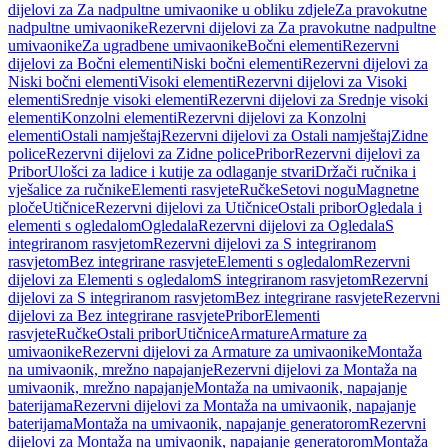
dijelovi za Za nadpultne umivaonike u obliku zdjele
Za pravokutne
nadpultne umivaonike
Rezervni dijelovi za Za pravokutne nadpultne
umivaonike
Za ugradbene umivaonike
Bočni elementi
Rezervni
dijelovi za Bočni elementi
Niski bočni elementi
Rezervni dijelovi za
Niski bočni elementi
Visoki elementi
Rezervni dijelovi za Visoki
elementi
Srednje visoki elementi
Rezervni dijelovi za Srednje visoki
elementi
Konzolni elementi
Rezervni dijelovi za Konzolni
elementi
Ostali namještaj
Rezervni dijelovi za Ostali namještaj
Zidne
police
Rezervni dijelovi za Zidne police
Pribor
Rezervni dijelovi za
Pribor
Ulošci za ladice i kutije za odlaganje stvari
Držači ručnika i
vješalice za ručnike
Elementi rasvjete
Ručke
Setovi nogu
Magnetne
ploče
Utičnice
Rezervni dijelovi za Utičnice
Ostali pribor
Ogledala i
elementi s ogledalom
Ogledala
Rezervni dijelovi za Ogledala
S
integriranom rasvjetom
Rezervni dijelovi za S integriranom
rasvjetom
Bez integrirane rasvjete
Elementi s ogledalom
Rezervni
dijelovi za Elementi s ogledalom
S integriranom rasvjetom
Rezervni
dijelovi za S integriranom rasvjetom
Bez integrirane rasvjete
Rezervni
dijelovi za Bez integrirane rasvjete
Pribor
Elementi
rasvjete
Ručke
Ostali pribor
Utičnice
Armature
Armature za
umivaonike
Rezervni dijelovi za Armature za umivaonike
Montaža
na umivaonik, mrežno napajanje
Rezervni dijelovi za Montaža na
umivaonik, mrežno napajanje
Montaža na umivaonik, napajanje
baterijama
Rezervni dijelovi za Montaža na umivaonik, napajanje
baterijama
Montaža na umivaonik, napajanje generatorom
Rezervni
dijelovi za Montaža na umivaonik, napajanje generatorom
Montaža