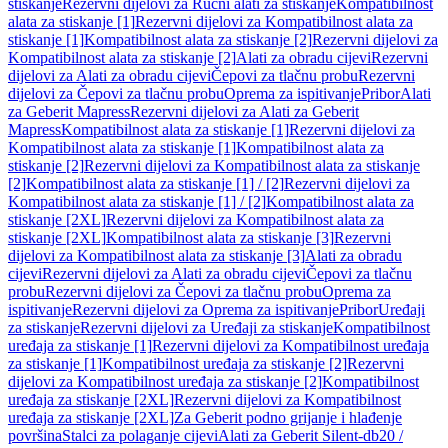
stiskanje
Rezervni dijelovi za Ručni alati za stiskanje
Kompatibilnost
alata za stiskanje [1]
Rezervni dijelovi za Kompatibilnost alata za
stiskanje [1]
Kompatibilnost alata za stiskanje [2]
Rezervni dijelovi za
Kompatibilnost alata za stiskanje [2]
Alati za obradu cijevi
Rezervni
dijelovi za Alati za obradu cijevi
Čepovi za tlačnu probu
Rezervni
dijelovi za Čepovi za tlačnu probu
Oprema za ispitivanje
Pribor
Alati
za Geberit Mapress
Rezervni dijelovi za Alati za Geberit
Mapress
Kompatibilnost alata za stiskanje [1]
Rezervni dijelovi za
Kompatibilnost alata za stiskanje [1]
Kompatibilnost alata za
stiskanje [2]
Rezervni dijelovi za Kompatibilnost alata za stiskanje
[2]
Kompatibilnost alata za stiskanje [1] / [2]
Rezervni dijelovi za
Kompatibilnost alata za stiskanje [1] / [2]
Kompatibilnost alata za
stiskanje [2XL]
Rezervni dijelovi za Kompatibilnost alata za
stiskanje [2XL]
Kompatibilnost alata za stiskanje [3]
Rezervni
dijelovi za Kompatibilnost alata za stiskanje [3]
Alati za obradu
cijevi
Rezervni dijelovi za Alati za obradu cijevi
Čepovi za tlačnu
probu
Rezervni dijelovi za Čepovi za tlačnu probu
Oprema za
ispitivanje
Rezervni dijelovi za Oprema za ispitivanje
Pribor
Uređaji
za stiskanje
Rezervni dijelovi za Uređaji za stiskanje
Kompatibilnost
uređaja za stiskanje [1]
Rezervni dijelovi za Kompatibilnost uređaja
za stiskanje [1]
Kompatibilnost uređaja za stiskanje [2]
Rezervni
dijelovi za Kompatibilnost uređaja za stiskanje [2]
Kompatibilnost
uređaja za stiskanje [2XL]
Rezervni dijelovi za Kompatibilnost
uređaja za stiskanje [2XL]
Za Geberit podno grijanje i hlađenje
površina
Stalci za polaganje cijevi
Alati za Geberit Silent-db20 /