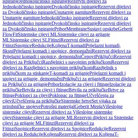
ispiranje
Jednokoličinsko ispiranje
Rezervni dijelovi za
Jednokoličinsko ispiranje
Dvokoličinsko ispiranje
Rezervni dijelovi
za Dvokoličinsko ispiranje
Unutarnje garniture
Rezervni dijelovi za
Unutarnje garniture
Jednokoličinsko ispiranje
Rezervni dijelovi za
Jednokoličinsko ispiranje
Dvokoličinsko ispiranje
Rezervni dijelovi
za Dvokoličinsko ispiranje
Pribor
Membrane
Sustavi opskrbe
Geberit
FlowFit
Sistemske cijevi ML
Sistemske cijevi za grijanje
ML
Sistemske cijevi SL
Fitinzi
Rezervni dijelovi za
Fitinzi
Spojnice
Redukcije
Koljena
T-komadi
Prijelazni komadi,
fiksni
Prijelazni komadi i spojnice, demontažni
Rezervni dijelovi za
Prijelazni komadi i spojnice, demontažni
Čepovi
Priključci
Rezervni
dijelovi za Priključci
Razdjelnici s navojnim priključkom
Rezervni
dijelovi za Razdjelnici s navojnim priključkom
Razdjelnik s
priključkom za stiskanje
T-komadi za grijanje
Prijelazni komadi i
spojevi za grijanje, demontažni
Priključci za grijanje
Rezervni dijelovi
za Priključci za grijanje
Pribor
Izolacije za cijevi i fitinge
Izolacije za
priključke
Brtvila za cijevi i fitinge
Brtvila za priključke
Brtve za
fitinge
Poklopci za cijevi
Poklopac za fitinge
Učvršćenja za
cijevi
Učvršćenja za priključke
Sistemske brtve
Set vijaka za
prirubničke spojeve
Potrošni materijal
Geberit Mepla
Višeslojne
sistemske cijevi
Rezervni dijelovi za Višeslojne sistemske
cijevi
Sistemske cijevi za grijanje ML
Rezervni dijelovi za Sistemske
cijevi za grijanje ML
Fitinzi
Rezervni dijelovi za
Fitinzi
Spojnice
Rezervni dijelovi za Spojnice
Redukcije
Rezervni
dijelovi za Redukcije
Koljena
Rezervni dijelovi za Koljena
T-