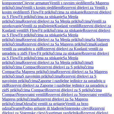
komponente
Cijevne armature
Ventili s ravnim sjedištem
Sa Mapress
priključcima
Ventili s kosim sjedištem
Rezervni dijelovi za Ventili s
kosim sjedištem
S FlowFit priključcima za stiskanje
Rezervni dijelovi
za S FlowFit priključcima za stiskanje
Sa Mepla
priključcima
Rezervni dijelovi za Sa Mepla priključcima
Ventili za
uzorkovanje
Ventili za pražnjenje
Kuglasti ventili
Rezervni dijelovi za
Kuglasti ventili
S FlowFit priključcima za stiskanje
Rezervni dijelovi
za S FlowFit priključcima za stiskanje
Sa Mepla
priključcima
Rezervni dijelovi za Sa Mepla priključcima
Sa Mapress
priključcima
Rezervni dijelovi za Sa Mapress priključcima
Kuglasti
ventili za ugradnju u zid
Rezervni dijelovi za Kuglasti ventili za
ugradnju u zid
S FlowFit priključcima za stiskanje
Rezervni dijelovi
za S FlowFit priključcima za stiskanje
Sa Mepla
priključcima
Rezervni dijelovi za Sa Mepla priključcima
S
priključcima Compact
Rezervni dijelovi za S priključcima
Compact
Sa Mapress priključcima
Rezervni dijelovi za Sa Mapress
priključcima
S navojnim priključcima
Rezervni dijelovi za S
navojnim priključcima
Zaporne i razdjelne jedinice za ugradnju u
zid
Rezervni dijelovi za Zaporne i razdjelne jedinice za ugradnju u
zid
S priključcima Compact
Rezervni dijelovi za S priključcima
Compact
Nepovratni ventili
Rezervni dijelovi za Nepovratni ventili
Sa
Mapress priključcima
Rezervni dijelovi za Sa Mapress
priključcima
Odzračni ventili za grijanje
Ventili za brzo
odzračivanje
Podno grijanje ili hlađenje
Sistemske cijevi
Rezervni
dijelovi za Sistemske cijevi
Asortiman razdjelnika
Rezervni dijelovi