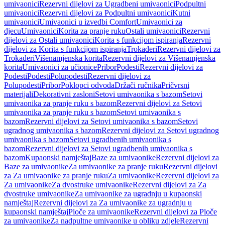
umivaonici
Rezervni dijelovi za Ugradbeni umivaonici
Podpultni
umivaonici
Rezervni dijelovi za Podpultni umivaonici
Kutni
umivaonici
Umivaonici u izvedbi Comfort
Umivaonici za
djecu
Umivaonici
Korita za pranje ruku
Ostali umivaonici
Rezervni
dijelovi za Ostali umivaonici
Korita s funkcijom ispiranja
Rezervni
dijelovi za Korita s funkcijom ispiranja
Trokaderi
Rezervni dijelovi za
Trokaderi
Višenamjenska korita
Rezervni dijelovi za Višenamjenska
korita
Umivaonici za učionice
Pribor
Podesti
Rezervni dijelovi za
Podesti
Podesti
Polupodesti
Rezervni dijelovi za
Polupodesti
Pribor
Poklopci odvoda
Držači ručnika
Pričvrsni
materijali
Dekorativni zasloni
Setovi umivaonika s bazom
Setovi
umivaonika za pranje ruku s bazom
Rezervni dijelovi za Setovi
umivaonika za pranje ruku s bazom
Setovi umivaonika s
bazom
Rezervni dijelovi za Setovi umivaonika s bazom
Setovi
ugradnog umivaonika s bazom
Rezervni dijelovi za Setovi ugradnog
umivaonika s bazom
Setovi ugradbenih umivaonika s
bazom
Rezervni dijelovi za Setovi ugradbenih umivaonika s
bazom
Kupaonski namještaj
Baze za umivaonike
Rezervni dijelovi za
Baze za umivaonike
Za umivaonike za pranje ruku
Rezervni dijelovi
za Za umivaonike za pranje ruku
Za umivaonike
Rezervni dijelovi za
Za umivaonike
Za dvostruke umivaonike
Rezervni dijelovi za Za
dvostruke umivaonike
Za umivaonike za ugradnju u kupaonski
namještaj
Rezervni dijelovi za Za umivaonike za ugradnju u
kupaonski namještaj
Ploče za umivaonike
Rezervni dijelovi za Ploče
za umivaonike
Za nadpultne umivaonike u obliku zdjele
Rezervni