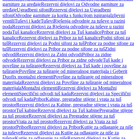
garniture za uređaje
Rezervni dijelovi za Odvodne garniture za
uređaje
Ugradbeni sifoni
Rezervni dijelovi za Ugradbeni
sifoni
Odvodne garniture za korita s funkcijom ispiranja
Izljevni
ventili
Tuševi i kade
Tuševi
Rješenja odvodnje za tuševe u razini
poda
Rezervni dijelovi za Rješenja odvodnje za tuševe u razini
poda
Tuš kanalice
Rezervni dijelovi za Tuš kanalice
Pribor za tuš
kanalice
Rezervni dijelovi za Pribor za tuš kanalice
Podni sifoni za
tuš
Rezervni dijelovi za Podni sifoni za tuš
Pribor za podne sifone za
tuš
Rezervni dijelovi za Pribor za podne sifone za tuš
Zidni
odvodi
Rezervni dijelovi za Zidni odvodi
Pribor za zidne
odvode
Rezervni dijelovi za Pribor za zidne odvode
Tuš kade i
površine za tuširanje
Rezervni dijelovi za Tuš kade i površine za
tuširanje
Površine za tuširanje od mineralnog materijala i Geberit
Duofix montažni elementi
Površine za tuširanje od mineralnog
materijala
Rezervni dijelovi za Površine za tuširanje od mineralnog
materijala
Montažni elementi
Rezervni dijelovi za Montažni
elementi
Specifični odvodi tuš kada
Rezervni dijelovi za Specifični
odvodi tuš kada
Pribor
Kabine, pregradne stijene i vrata za tuš
prostor
Rezervni dijelovi za Kabine, pregradne stijene i vrata za tuš
prostor
Tuš kabine
Rezervni dijelovi za Tuš kabine
Pregradne stijene
za tuš prostor
Rezervni dijelovi za Pregradne stijene za tuš
prostor
Vrata za tuš prostor
Rezervni dijelovi za Vrata za tuš
prostor
Pribor
Rezervni dijelovi za Pribor
Kutije za odlaganje za niše
za tuševe
Rezervni dijelovi za Kutije za odlaganje za niše za
tuševe
Kutije za odlaganje za niše
Rezervni dijelovi za Kutije za