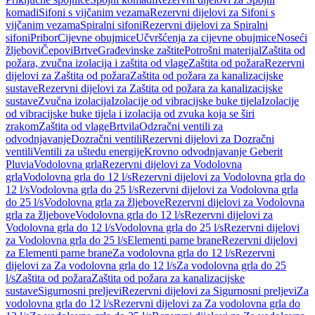
komadi
Sifoni s vijčanim vezama
Rezervni dijelovi za Sifoni s
vijčanim vezama
Spiralni sifoni
Rezervni dijelovi za Spiralni
sifoni
Pribor
Cijevne obujmice
Učvršćenja za cijevne obujmice
Noseći
žljebovi
Čepovi
Brtve
Građevinske zaštite
Potrošni materijal
Zaštita od
požara, zvučna izolacija i zaštita od vlage
Zaštita od požara
Rezervni
dijelovi za Zaštita od požara
Zaštita od požara za kanalizacijske
sustave
Rezervni dijelovi za Zaštita od požara za kanalizacijske
sustave
Zvučna izolacija
Izolacije od vibracijske buke tijela
Izolacije
od vibracijske buke tijela i izolacija od zvuka koja se širi
zrakom
Zaštita od vlage
Brtvila
Odzračni ventili za
odvodnjavanje
Dozračni ventili
Rezervni dijelovi za Dozračni
ventili
Ventili za uštedu energije
Krovno odvodnjavanje Geberit
Pluvia
Vodolovna grla
Rezervni dijelovi za Vodolovna
grla
Vodolovna grla do 12 l/s
Rezervni dijelovi za Vodolovna grla do
12 l/s
Vodolovna grla do 25 l/s
Rezervni dijelovi za Vodolovna grla
do 25 l/s
Vodolovna grla za žljebove
Rezervni dijelovi za Vodolovna
grla za žljebove
Vodolovna grla do 12 l/s
Rezervni dijelovi za
Vodolovna grla do 12 l/s
Vodolovna grla do 25 l/s
Rezervni dijelovi
za Vodolovna grla do 25 l/s
Elementi parne brane
Rezervni dijelovi
za Elementi parne brane
Za vodolovna grla do 12 l/s
Rezervni
dijelovi za Za vodolovna grla do 12 l/s
Za vodolovna grla do 25
l/s
Zaštita od požara
Zaštita od požara za kanalizacijske
sustave
Sigurnosni preljevi
Rezervni dijelovi za Sigurnosni preljevi
Za
vodolovna grla do 12 l/s
Rezervni dijelovi za Za vodolovna grla do