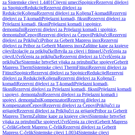
za Sistemske cijevi 1.4401
Cijevni umeci
Spojnice
Rezervni dijelovi
za Spojnice
Redukcije
Rezervni dijelovi za
Redukcije
Koljena
Rezervni dijelovi za Koljena
T-komadi
Rezervni
dijelovi za T-komadi
Prijelazni komadi, fiksni
Rezervni dijelovi za
Prijelazni komadi, fiksni
Prijelazni komadi i spojnice,
demontažni
Rezervni dijelovi za Prijelazni komadi i spojnice,
demontažni
Čepovi
Rezervni dijelovi za Čepovi
Priključci
Rezervni
dijelovi za Priključci
Pribor za Geberit Mapress inox
Rezervni
dijelovi za Pribor za Geberit Mapress inox
Zaštitne kape za krajeve
cijevi
Izolacije za priključke
Brtvila za cijevi i fitinge
Učvršćenja za
cijevi
Učvršćenja za priključke
Rezervni dijelovi za Učvršćenja za
priključke
Sistemske brtve
Set vijaka za prirubničke spojeve
Geberit
Mapress Therm
Sistemske cijevi Therm
Fitinzi
Rezervni dijelovi za
Fitinzi
Spojnice
Rezervni dijelovi za Spojnice
Redukcije
Rezervni
dijelovi za Redukcije
Koljena
Rezervni dijelovi za Koljena
T-
komadi
Rezervni dijelovi za T-komadi
Prijelazni komadi,
fiksni
Rezervni dijelovi za Prijelazni komadi, fiksni
Prijelazni komadi
i spojevi, demontažni
Rezervni dijelovi za Prijelazni komadi i
spojevi, demontažni
Kompenzatori
Rezervni dijelovi za
Kompenzatori
Čepovi
Rezervni dijelovi za Čepovi
Priključci za
grijanje
Rezervni dijelovi za Priključci za grijanje
Pribor za Geberit
Mapress Therm
Zaštitne kape za krajeve cijevi
Sistemske brtve
Set
vijaka za prirubničke spojeve
Učvršćenja za cijevi
Geberit Mapress
C-čelik
Geberit Mapress C-čelik
Rezervni dijelovi za Geberit
Mapress C-čelik
Sistemske cijevi 1.0034
Sistemske cijevi