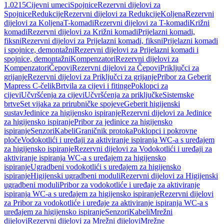
1.0215
Cijevni umeci
Spojnice
Rezervni dijelovi za
Spojnice
Redukcije
Rezervni dijelovi za Redukcije
Koljena
Rezervni
dijelovi za Koljena
T-komadi
Rezervni dijelovi za T-komadi
Križni
komadi
Rezervni dijelovi za Križni komadi
Prijelazni komadi,
fiksni
Rezervni dijelovi za Prijelazni komadi, fiksni
Prijelazni komadi
i spojnice, demontažni
Rezervni dijelovi za Prijelazni komadi i
spojnice, demontažni
Kompenzatori
Rezervni dijelovi za
Kompenzatori
Čepovi
Rezervni dijelovi za Čepovi
Priključci za
grijanje
Rezervni dijelovi za Priključci za grijanje
Pribor za Geberit
Mapress C-čelik
Brtvila za cijevi i fitinge
Poklopci za
cijevi
Učvršćenja za cijevi
Učvršćenja za priključke
Sistemske
brtve
Set vijaka za prirubničke spojeve
Geberit higijenski
sustav
Jedinice za higijensko ispiranje
Rezervni dijelovi za Jedinice
za higijensko ispiranje
Pribor za jedinice za higijensko
ispiranje
Senzori
Kabeli
Graničnik protoka
Poklopci i pokrovne
ploče
Vodokotlići i uređaji za aktiviranje ispiranja WC-a s uređajem
za higijensko ispiranje
Rezervni dijelovi za Vodokotlići i uređaji za
aktiviranje ispiranja WC-a s uređajem za higijensko
ispiranje
Ugradbeni vodokotlići s uređajem za higijensko
ispiranje
Higijenski ugradbeni moduli
Rezervni dijelovi za Higijenski
ugradbeni moduli
Pribor za vodokotliće i uređaje za aktiviranje
ispiranja WC-a s uređajem za higijensko ispiranje
Rezervni dijelovi
za Pribor za vodokotliće i uređaje za aktiviranje ispiranja WC-a s
uređajem za higijensko ispiranje
Senzori
Kabeli
Mrežni
dijelovi
Rezervni dijelovi za Mrežni dijelovi
Mrežne