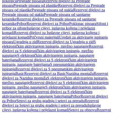
poklopca
Pregrade pisoara
Rezervni dijelovi za Pregrade
pisoara
Pregrade pisoara od plastike
Rezervni dijelovi za Pregrade
pisoara od plastike
Pregrade pisoara od stakla
Rezervni dijelovi za
Pregrade pisoara od stakla
Pregrade pisoara od sanitarne
keramike
Rezervni dijelovi za Pregrade pisoara od sanitarne
keramike
Pribor
Rezervni dijelovi za Pribor
Poklopac pisoara
Sifoni i
pribor za sifone
Isplavne cijevi, isplavna koljena i prijelazni
komadi
Rezervni dijelovi za Isplavne cijevi, isplavna koljena i
prijelazni komadi
Pričvrsni materijali
Uređaji za aktiviranje ispiranja
pisoara
Ugradnja u zid
Rezervni dijelovi za Ugradnja u zid
S
elektroničkim aktiviranjem ispiranja, mrežno napajanje
Rezervni
dijelovi za S elektroničkim aktiviranjem ispiranja, mrežno
napajanje
S elektroničkim aktiviranjem ispiranja, napajanje
baterijama
Rezervni dijelovi za S elektroničkim aktiviranjem
ispiranja, napajanje baterijama
S pneumatskim aktiviranjem
ispiranja
Rezervni dijelovi za S pneumatskim aktiviranjem
ispiranja
Basic
Rezervni dijelovi za Basic
Nazidna montaža
Rezervni
dijelovi za Nazidna montaža
S elektroničkim aktiviranjem ispiranja,
mrežno napajanje
Rezervni dijelovi za S elektroničkim aktiviranjem
ispiranja, mrežno napajanje
S elektroničkim aktiviranjem ispiranja,
napajanje baterijama
Rezervni dijelovi za S elektroničkim
aktiviranjem ispiranja, napajanje baterijama
Pribor
Rezervni dijelovi
za Pribor
Setovi za grubu gradnju i setovi za preradu
Rezervni
dijelovi za Setovi za grubu gradnju i setovi za preradu
Isplavne
cijevi, isplavna koljena i prijelazni komadi
Setovi za obnovu
Rezervni