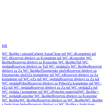
HR
WC školjke i pisoari
Geberit AquaClean tuš WC-i
Kompletni tuš
WC-i
Rezervni dijelovi za Kompletni tuš WC-i
Konzolne WC
školjke
Rezervni dijelovi za Konzolne WC školjke
Tuš WC
sjedala
Rezervni dijelovi za Tuš WC sjedala
Za WC školjke
Rezervni
dijelovi za Za WC školjke
Dizajnerske ploče
Rezervni dijelovi za
Dizajnerske ploče
Za kompletne tuš WC-e
Rezervni dijelovi za Za
kompletne tuš WC-e
Za tuš WC sjedala
Rezervni dijelovi za Za tuš
WC sjedala
Pribor
Rezervni dijelovi za Pribor
Za kompletne tuš WC-
e
Za tuš WC sjedala
Rezervni dijelovi za Za tuš WC sjedala
Za tuš
WC sjedala i kompletne tuš WC-e
Potrošni materijali
WC školjke i
WC sjedala
Konzolne WC školjke
Rezervni dijelovi za Konzolne
WC školjke
WC školjke
Rezervni dijelovi za WC školjke
WC školjke
s funkcijom bidea
Rezervni dijelovi za WC školjke s funkcijom