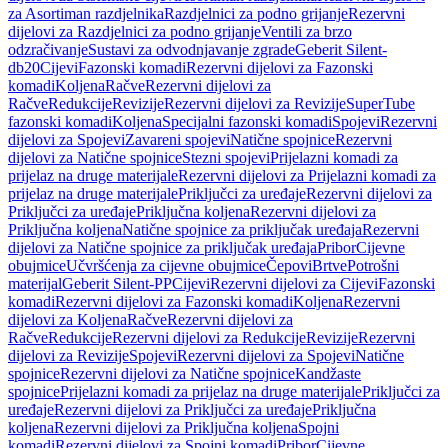
za Asortiman razdjelnika
Razdjelnici za podno grijanje
Rezervni
dijelovi za Razdjelnici za podno grijanje
Ventili za brzo
odzračivanje
Sustavi za odvodnjavanje zgrade
Geberit Silent-
db20
Cijevi
Fazonski komadi
Rezervni dijelovi za Fazonski
komadi
Koljena
Račve
Rezervni dijelovi za
Račve
Redukcije
Revizije
Rezervni dijelovi za Revizije
SuperTube
fazonski komadi
Koljena
Specijalni fazonski komadi
Spojevi
Rezervni
dijelovi za Spojevi
Zavareni spojevi
Natične spojnice
Rezervni
dijelovi za Natične spojnice
Stezni spojevi
Prijelazni komadi za
prijelaz na druge materijale
Rezervni dijelovi za Prijelazni komadi za
prijelaz na druge materijale
Priključci za uređaje
Rezervni dijelovi za
Priključci za uređaje
Priključna koljena
Rezervni dijelovi za
Priključna koljena
Natične spojnice za priključak uređaja
Rezervni
dijelovi za Natične spojnice za priključak uređaja
Pribor
Cijevne
obujmice
Učvršćenja za cijevne obujmice
Čepovi
Brtve
Potrošni
materijal
Geberit Silent-PP
Cijevi
Rezervni dijelovi za Cijevi
Fazonski
komadi
Rezervni dijelovi za Fazonski komadi
Koljena
Rezervni
dijelovi za Koljena
Račve
Rezervni dijelovi za
Račve
Redukcije
Rezervni dijelovi za Redukcije
Revizije
Rezervni
dijelovi za Revizije
Spojevi
Rezervni dijelovi za Spojevi
Natične
spojnice
Rezervni dijelovi za Natične spojnice
Kandžaste
spojnice
Prijelazni komadi za prijelaz na druge materijale
Priključci za
uređaje
Rezervni dijelovi za Priključci za uređaje
Priključna
koljena
Rezervni dijelovi za Priključna koljena
Spojni
komadi
Rezervni dijelovi za Spojni komadi
Pribor
Cijevne