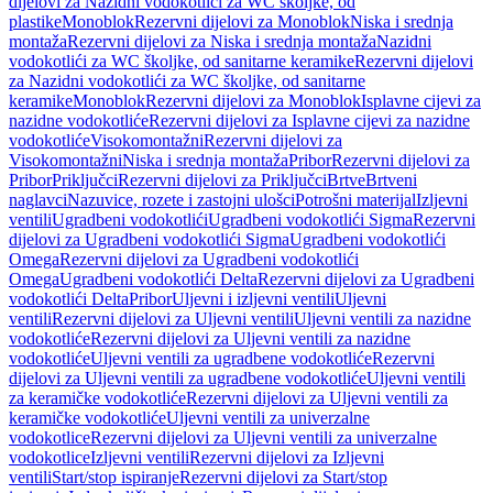
dijelovi za Nazidni vodokotlići za WC školjke, od
plastike
Monoblok
Rezervni dijelovi za Monoblok
Niska i srednja
montaža
Rezervni dijelovi za Niska i srednja montaža
Nazidni
vodokotlići za WC školjke, od sanitarne keramike
Rezervni dijelovi
za Nazidni vodokotlići za WC školjke, od sanitarne
keramike
Monoblok
Rezervni dijelovi za Monoblok
Isplavne cijevi za
nazidne vodokotliće
Rezervni dijelovi za Isplavne cijevi za nazidne
vodokotliće
Visokomontažni
Rezervni dijelovi za
Visokomontažni
Niska i srednja montaža
Pribor
Rezervni dijelovi za
Pribor
Priključci
Rezervni dijelovi za Priključci
Brtve
Brtveni
naglavci
Nazuvice, rozete i zastojni ulošci
Potrošni materijal
Izljevni
ventili
Ugradbeni vodokotlići
Ugradbeni vodokotlići Sigma
Rezervni
dijelovi za Ugradbeni vodokotlići Sigma
Ugradbeni vodokotlići
Omega
Rezervni dijelovi za Ugradbeni vodokotlići
Omega
Ugradbeni vodokotlići Delta
Rezervni dijelovi za Ugradbeni
vodokotlići Delta
Pribor
Uljevni i izljevni ventili
Uljevni
ventili
Rezervni dijelovi za Uljevni ventili
Uljevni ventili za nazidne
vodokotliće
Rezervni dijelovi za Uljevni ventili za nazidne
vodokotliće
Uljevni ventili za ugradbene vodokotliće
Rezervni
dijelovi za Uljevni ventili za ugradbene vodokotliće
Uljevni ventili
za keramičke vodokotliće
Rezervni dijelovi za Uljevni ventili za
keramičke vodokotliće
Uljevni ventili za univerzalne
vodokotlice
Rezervni dijelovi za Uljevni ventili za univerzalne
vodokotlice
Izljevni ventili
Rezervni dijelovi za Izljevni
ventili
Start/stop ispiranje
Rezervni dijelovi za Start/stop