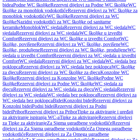
bidea
Podne WC školjke
Rezervni dijelovi za Podne WC školjke
WC
školjke za monoblok vodokotliće
Rezervni dijelovi za WC školjke za
monoblok vodokotliće
WC školjke
Rezervni dijelovi za WC
školjke
Nazidni vodokotlići za WC školjke od sanitarne
keramike
Monoblok
WC sjedala
Rezervni dijelovi za WC sjedala
WC
sjedala
Rezervni dijelovi za WC sjedala
WC školjke u izvedbi
Comfort
Rezervni dijelovi za WC školjke u izvedbi Comfort
WC
školjke, povišene
Rezervni dijelovi za WC školjke, povišene
WC
školjke, produljene
Rezervni dijelovi za WC školjke, produljene
WC
sjedala u izvedbi Comfort
Rezervni dijelovi za WC sjedala u izvedbi
Comfort
WC sjedala
Rezervni dijelovi za WC sjedala
WC sjedala bez
poklopca
Rezervni dijelovi za WC sjedala bez poklopca
WC školjke
za djecu
Rezervni dijelovi za WC školjke za djecu
Konzolne WC
školjke
Rezervni dijelovi za Konzolne WC školjke
Podne WC
školjke
Rezervni dijelovi za Podne WC školjke
WC sjedala za
djecu
Rezervni dijelovi za WC sjedala za djecu
WC sjedala
Rezervni
dijelovi za WC sjedala
WC sjedala bez poklopca
Rezervni dijelovi za
WC sjedala bez poklopca
Bidei
Konzolni bidei
Rezervni dijelovi za
Konzolni bidei
Podni bidei
Rezervni dijelovi za Podni
bidei
Pribor
Rezervni dijelovi za Pribor
Tipke za aktiviranje i uređaji
za aktiviranje ispiranja WC-a
Tipke za aktiviranje
Rezervni dijelovi
za Tipke za aktiviranje
Za Sigma ugradbene vodokotliće
Rezervni
dijelovi za Za Sigma ugradbene vodokotliće
Za Omega ugradbene
vodokotliće
Rezervni dijelovi za Za Omega ugradbene
vodokotliće
Za Kappa ugradbene vodokotliće
Rezervni dijelovi za Za