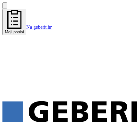
Na geberit.hr
Moji popisi