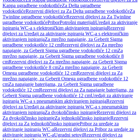
Kappa ugradbene vodokotliće
Za Delta ugradbene
vodokotliće
Rezervni dijelovi za Za Delta ugradbene vodokotliće
Za
Twinline ugradbene vodokotliće
Rezervni dijelovi za Za Twinline
ugradbene vodokotliće
Pribor
Potrošni materijali
Uređaji za aktiviranje
ispiranja WC-a s elektroničkim aktiviranjem ispiranja
Rezervni
dijelovi za Uređaji za aktiviranje ispiranja WC-a s elektroničkim
aktiviranjem ispiranja
Za mrežno napajanje, za Geberit Sigma
ugradbene vodokotliće 12 cm
Rezervni dijelovi za Za mrežno
napajanje, za Geberit Sigma ugradbene vodokotliće 12 cm
Za
mrežno napajanje, za Geberit Sigma ugradbene vodokotliće 8
cm
Rezervni dijelovi za Za mrežno napajanje, za Geberit Sigma
ugradbene vodokotliće 8 cm
Za mrežno napajanje, za Geberit
Omega ugradbene vodokotliće 12 cm
Rezervni dijelovi za Za
mrežno napajanje, za Geberit Omega ugradbene vodokotliće 12
cm
Za napajanje baterijama, za Geberit Sigma ugradbene
vodokotliće 12 cm
Rezervni dijelovi za Za napajanje baterijama, za
Geberit Sigma ugradbene vodokotliće 12 cm
Uređaji za aktiviranje
ispiranja WC-a s pneumatskim aktiviranjem ispiranja
Rezervni
dijelovi za Uređaji za aktiviranje ispiranja WC-a s pneumatskim
aktiviranjem ispiranja
Za dvokoličinsko ispiranje
Rezervni dijelovi za
Za dvokoličinsko ispiranje
Za jednokoličinsko ispiranje
Rezervni
dijelovi za Za jednokoličinsko ispiranje
Pribor za uređaje za
aktiviranje ispiranja WC-a
Rezervni dijelovi za Pribor za uređaje za
aktiviranje ispiranja WC-a
Ugradni setovi
Rezervni dijelovi za