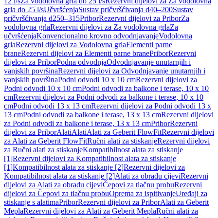
12 l/s
Za vodolovna grla do 25 l/s
Rezervni dijelovi za Za vodolovna
grla do 25 l/s
Učvršćenja
Sustav pričvršćivanja d40–200
Sustav
pričvršćivanja d250–315
Pribor
Rezervni dijelovi za Pribor
Za
vodolovna grla
Rezervni dijelovi za Za vodolovna grla
Za
učvršćenja
Konvencionalno krovno odvodnjavanje
Vodolovna
grla
Rezervni dijelovi za Vodolovna grla
Elementi parne
brane
Rezervni dijelovi za Elementi parne brane
Pribor
Rezervni
dijelovi za Pribor
Podna odvodnja
Odvodnjavanje unutarnjih i
vanjskih površina
Rezervni dijelovi za Odvodnjavanje unutarnjih i
vanjskih površina
Podni odvodi 10 x 10 cm
Rezervni dijelovi za
Podni odvodi 10 x 10 cm
Podni odvodi za balkone i terase, 10 x 10
cm
Rezervni dijelovi za Podni odvodi za balkone i terase, 10 x 10
cm
Podni odvodi 13 x 13 cm
Rezervni dijelovi za Podni odvodi 13 x
13 cm
Podni odvodi za balkone i terase, 13 x 13 cm
Rezervni dijelovi
za Podni odvodi za balkone i terase, 13 x 13 cm
Pribor
Rezervni
dijelovi za Pribor
Alati
Alati
Alati za Geberit FlowFit
Rezervni dijelovi
za Alati za Geberit FlowFit
Ručni alati za stiskanje
Rezervni dijelovi
za Ručni alati za stiskanje
Kompatibilnost alata za stiskanje
[1]
Rezervni dijelovi za Kompatibilnost alata za stiskanje
[1]
Kompatibilnost alata za stiskanje [2]
Rezervni dijelovi za
Kompatibilnost alata za stiskanje [2]
Alati za obradu cijevi
Rezervni
dijelovi za Alati za obradu cijevi
Čepovi za tlačnu probu
Rezervni
dijelovi za Čepovi za tlačnu probu
Oprema za ispitivanje
Uređaji za
stiskanje s alatima
Pribor
Rezervni dijelovi za Pribor
Alati za Geberit
Mepla
Rezervni dijelovi za Alati za Geberit Mepla
Ručni alati za