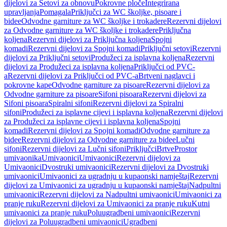
dijelovi za Setovi za obnovu
Pokrovne ploče
Integrirana
upravljanja
Pomagala
Priključci za WC školjke, pisoare i
bidee
Odvodne garniture za WC školjke i trokadere
Rezervni dijelovi
za Odvodne garniture za WC školjke i trokadere
Priključna
koljena
Rezervni dijelovi za Priključna koljena
Spojni
komadi
Rezervni dijelovi za Spojni komadi
Priključni setovi
Rezervni
dijelovi za Priključni setovi
Produžeci za isplavna koljena
Rezervni
dijelovi za Produžeci za isplavna koljena
Priključci od PVC-
a
Rezervni dijelovi za Priključci od PVC-a
Brtveni naglavci i
pokrovne kape
Odvodne garniture za pisoare
Rezervni dijelovi za
Odvodne garniture za pisoare
Sifoni pisoara
Rezervni dijelovi za
Sifoni pisoara
Spiralni sifoni
Rezervni dijelovi za Spiralni
sifoni
Produžeci za isplavne cijevi i isplavna koljena
Rezervni dijelovi
za Produžeci za isplavne cijevi i isplavna koljena
Spojni
komadi
Rezervni dijelovi za Spojni komadi
Odvodne garniture za
bidee
Rezervni dijelovi za Odvodne garniture za bidee
Lučni
sifoni
Rezervni dijelovi za Lučni sifoni
Priključci
Brtve
Prostor
umivaonika
Umivaonici
Umivaonici
Rezervni dijelovi za
Umivaonici
Dvostruki umivaonici
Rezervni dijelovi za Dvostruki
umivaonici
Umivaonici za ugradnju u kupaonski namještaj
Rezervni
dijelovi za Umivaonici za ugradnju u kupaonski namještaj
Nadpultni
umivaonici
Rezervni dijelovi za Nadpultni umivaonici
Umivaonici za
pranje ruku
Rezervni dijelovi za Umivaonici za pranje ruku
Kutni
umivaonici za pranje ruku
Poluugradbeni umivaonici
Rezervni
dijelovi za Poluugradbeni umivaonici
Ugradbeni