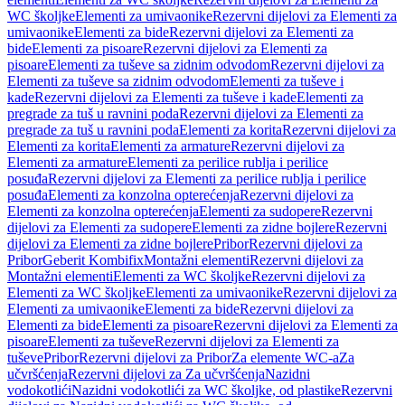
WC školjke
Elementi za umivaonike
Rezervni dijelovi za Elementi za
umivaonike
Elementi za bide
Rezervni dijelovi za Elementi za
bide
Elementi za pisoare
Rezervni dijelovi za Elementi za
pisoare
Elementi za tuševe sa zidnim odvodom
Rezervni dijelovi za
Elementi za tuševe sa zidnim odvodom
Elementi za tuševe i
kade
Rezervni dijelovi za Elementi za tuševe i kade
Elementi za
pregrade za tuš u ravnini poda
Rezervni dijelovi za Elementi za
pregrade za tuš u ravnini poda
Elementi za korita
Rezervni dijelovi za
Elementi za korita
Elementi za armature
Rezervni dijelovi za
Elementi za armature
Elementi za perilice rublja i perilice
posuđa
Rezervni dijelovi za Elementi za perilice rublja i perilice
posuđa
Elementi za konzolna opterećenja
Rezervni dijelovi za
Elementi za konzolna opterećenja
Elementi za sudopere
Rezervni
dijelovi za Elementi za sudopere
Elementi za zidne bojlere
Rezervni
dijelovi za Elementi za zidne bojlere
Pribor
Rezervni dijelovi za
Pribor
Geberit Kombifix
Montažni elementi
Rezervni dijelovi za
Montažni elementi
Elementi za WC školjke
Rezervni dijelovi za
Elementi za WC školjke
Elementi za umivaonike
Rezervni dijelovi za
Elementi za umivaonike
Elementi za bide
Rezervni dijelovi za
Elementi za bide
Elementi za pisoare
Rezervni dijelovi za Elementi za
pisoare
Elementi za tuševe
Rezervni dijelovi za Elementi za
tuševe
Pribor
Rezervni dijelovi za Pribor
Za elemente WC-a
Za
učvršćenja
Rezervni dijelovi za Za učvršćenja
Nazidni
vodokotlići
Nazidni vodokotlići za WC školjke, od plastike
Rezervni