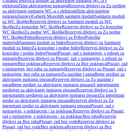
Ugradni setovi
Za uređaje za aktiviranje ispiranja WC-a s
elektroničkim aktiviranjem ispiranja
Rezervni dijelovi za Za uređaje
za aktiviranje ispiranja WC-a s elektroničkim aktiviranjem
ispiranja
Spojevi
Geberit Monolith sanitarni moduli
Sanitarni moduli
za WC školjke
Rezervni dijelovi za Sanitarni moduli za WC
školjke
Za konzolne WC školjke
Rezervni dijelovi za Za konzolne
WC školjke
Za podne WC školjke
Rezervni dijelovi za Za podne
WC školjke
Pribor
Rezervni dijelovi za Pribor
Potrošni
materijali
Sanitarni moduli za bidee
Rezervni dijelovi za Sanitarni
moduli za bidee
Za konzolne i podne bidee
Rezervni dijelovi za Za
konzolne i podne bidee
Pisoari
Pisoari, rad s ispiranjem, s rubom za
ispiranje
Rezervni dijelovi za Pisoari, rad s ispiranjem, s rubom za
ispiranje
Bez poklopca
Rezervni dijelovi za Bez poklopca
Pisoari, rad
s ispiranjem, bez ruba za ispiranje
Rezervni dijelovi za Pisoari, rad s
ispiranjem, bez ruba za ispiranje
Za nazidne i ugradbene uređaje za
aktiviranje ispiranja pisoara
Rezervni dijelovi za Za nazidne i
ugradbene uređaje za aktiviranje ispiranja pisoara
S integriranim
uređajem za aktiviranje ispiranja pisoara
Rezervni dijelovi za S
integriranim uređajem za aktiviranje ispiranja pisoara
Za integrirani
uređaj za aktiviranje ispiranja pisoara
Rezervni dijelovi za Za
integrirani uređaj za aktiviranje ispiranja pisoara
Pisoari, rad s
ispiranjem, s poklopcem / za poklopac
Rezervni dijelovi za Pisoari,
rad s ispiranjem, s poklopcem / za poklopac
Bez ruba
Rezervni
dijelovi za Bez ruba
Pisoari, rad bez vode
Rezervni dijelovi za
Pisoari, rad bez vode
Bez poklopca
Rezervni dijelovi za Bez