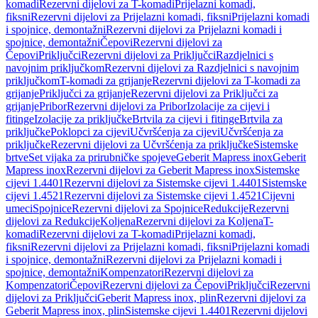
komadi
Rezervni dijelovi za T-komadi
Prijelazni komadi,
fiksni
Rezervni dijelovi za Prijelazni komadi, fiksni
Prijelazni komadi
i spojnice, demontažni
Rezervni dijelovi za Prijelazni komadi i
spojnice, demontažni
Čepovi
Rezervni dijelovi za
Čepovi
Priključci
Rezervni dijelovi za Priključci
Razdjelnici s
navojnim priključkom
Rezervni dijelovi za Razdjelnici s navojnim
priključkom
T-komadi za grijanje
Rezervni dijelovi za T-komadi za
grijanje
Priključci za grijanje
Rezervni dijelovi za Priključci za
grijanje
Pribor
Rezervni dijelovi za Pribor
Izolacije za cijevi i
fitinge
Izolacije za priključke
Brtvila za cijevi i fitinge
Brtvila za
priključke
Poklopci za cijevi
Učvršćenja za cijevi
Učvršćenja za
priključke
Rezervni dijelovi za Učvršćenja za priključke
Sistemske
brtve
Set vijaka za prirubničke spojeve
Geberit Mapress inox
Geberit
Mapress inox
Rezervni dijelovi za Geberit Mapress inox
Sistemske
cijevi 1.4401
Rezervni dijelovi za Sistemske cijevi 1.4401
Sistemske
cijevi 1.4521
Rezervni dijelovi za Sistemske cijevi 1.4521
Cijevni
umeci
Spojnice
Rezervni dijelovi za Spojnice
Redukcije
Rezervni
dijelovi za Redukcije
Koljena
Rezervni dijelovi za Koljena
T-
komadi
Rezervni dijelovi za T-komadi
Prijelazni komadi,
fiksni
Rezervni dijelovi za Prijelazni komadi, fiksni
Prijelazni komadi
i spojnice, demontažni
Rezervni dijelovi za Prijelazni komadi i
spojnice, demontažni
Kompenzatori
Rezervni dijelovi za
Kompenzatori
Čepovi
Rezervni dijelovi za Čepovi
Priključci
Rezervni
dijelovi za Priključci
Geberit Mapress inox, plin
Rezervni dijelovi za
Geberit Mapress inox, plin
Sistemske cijevi 1.4401
Rezervni dijelovi