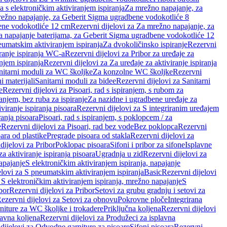
a s elektroničkim aktiviranjem ispiranja
Za mrežno napajanje, za
ežno napajanje, za Geberit Sigma ugradbene vodokotliće 8
ene vodokotliće 12 cm
Rezervni dijelovi za Za mrežno napajanje, za
Za napajanje baterijama, za Geberit Sigma ugradbene vodokotliće 12
neumatskim aktiviranjem ispiranja
Za dvokoličinsko ispiranje
Rezervni
iranje ispiranja WC-a
Rezervni dijelovi za Pribor za uređaje za
njem ispiranja
Rezervni dijelovi za Za uređaje za aktiviranje ispiranja
anitarni moduli za WC školjke
Za konzolne WC školjke
Rezervni
i materijali
Sanitarni moduli za bidee
Rezervni dijelovi za Sanitarni
e
Rezervni dijelovi za Pisoari, rad s ispiranjem, s rubom za
ranjem, bez ruba za ispiranje
Za nazidne i ugradbene uređaje za
viranje ispiranja pisoara
Rezervni dijelovi za S integriranim uređajem
ranja pisoara
Pisoari, rad s ispiranjem, s poklopcem / za
e
Rezervni dijelovi za Pisoari, rad bez vode
Bez poklopca
Rezervni
ara od plastike
Pregrade pisoara od stakla
Rezervni dijelovi za
dijelovi za Pribor
Poklopac pisoara
Sifoni i pribor za sifone
Isplavne
za aktiviranje ispiranja pisoara
Ugradnja u zid
Rezervni dijelovi za
apajanje
S elektroničkim aktiviranjem ispiranja, napajanje
elovi za S pneumatskim aktiviranjem ispiranja
Basic
Rezervni dijelovi
 S elektroničkim aktiviranjem ispiranja, mrežno napajanje
S
bor
Rezervni dijelovi za Pribor
Setovi za grubu gradnju i setovi za
ezervni dijelovi za Setovi za obnovu
Pokrovne ploče
Integrirana
niture za WC školjke i trokadere
Priključna koljena
Rezervni dijelovi
lavna koljena
Rezervni dijelovi za Produžeci za isplavna
dijelovi za Odvodne garniture za pisoare
Sifoni pisoara
Rezervni