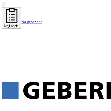
Na geberit.hr
Moji popisi