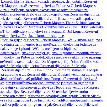
i komadi, fiksni
Prijelazni komadi i spojnice, demontažni
Rezervni
rit Mapress inox
Rezervni dijelovi za Pribor za Geberit Mapress
vi za Učvršćenja za priključke
Sistemske brtve
Set vijaka za
dukcije
Rezervni dijelovi za Redukcije
Koljena
Rezervni dijelovi za
jevi, demontažni
Rezervni dijelovi za Prijelazni komadi i spojevi,
ljučci za grijanje
Pribor za Geberit Mapress Therm
Zaštitne kape za
dijelovi za Geberit Mapress C-čelik
Sistemske cijevi 1.0034
Sistemske
na
T-komadi
Rezervni dijelovi za T-komadi
Križni komadi
Rezervni
ni dijelovi za Prijelazni komadi i spojnice,
ljučci za grijanje
Pribor za Geberit Mapress C-čelik
Brtvila za cijevi i
av
Jedinice za higijensko ispiranje
Rezervni dijelovi za Jedinice za
za aktiviranje ispiranja WC-a s uređajem za higijensko
đajem za higijensko ispiranje
Higijenski ugradbeni moduli
Rezervni
i dijelovi za Pribor za vodokotliće i uređaje za aktiviranje ispiranja
ure
Ventili s ravnim sjedištem
Sa Mapress priključcima
Ventili s kosim
kanje
Sa Mepla priključcima
Rezervni dijelovi za Sa Mepla
e
Rezervni dijelovi za S FlowFit priključcima za stiskanje
Sa Mepla
i za ugradnju u zid
Rezervni dijelovi za Kuglasti ventili za ugradnju u
 Mepla priključcima
S priključcima Compact
Rezervni dijelovi za S
avojnim priključcima
Zaporne i razdjelne jedinice za ugradnju u
povratni ventili
Rezervni dijelovi za Nepovratni ventili
Sa Mapress
stemske cijevi
Rezervni dijelovi za Sistemske cijevi
Asortiman
za brzo odzračivanje
Sustavi za odvodnjavanje zgrade
Geberit Silent-
vi za Revizije
SuperTube fazonski komadi
Koljena
Specijalni fazonski
madi za prijelaz na druge materijale
Rezervni dijelovi za Prijelazni