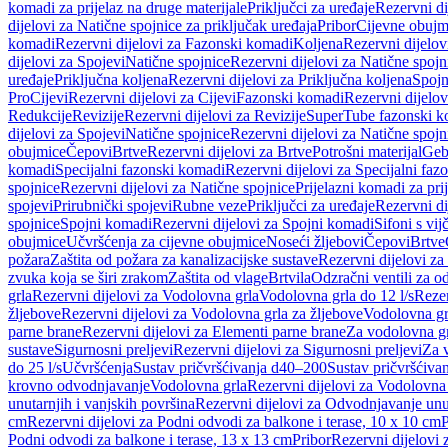
komadi za prijelaz na druge materijale
Priključci za uređaje
Rezervni di
dijelovi za Natične spojnice za priključak uređaja
Pribor
Cijevne obujm
komadi
Rezervni dijelovi za Fazonski komadi
Koljena
Rezervni dijelov
dijelovi za Spojevi
Natične spojnice
Rezervni dijelovi za Natične spojn
uređaje
Priključna koljena
Rezervni dijelovi za Priključna koljena
Spojn
Pro
Cijevi
Rezervni dijelovi za Cijevi
Fazonski komadi
Rezervni dijelo
Redukcije
Revizije
Rezervni dijelovi za Revizije
SuperTube fazonski k
dijelovi za Spojevi
Natične spojnice
Rezervni dijelovi za Natične spojn
obujmice
Čepovi
Brtve
Rezervni dijelovi za Brtve
Potrošni materijal
Geb
komadi
Specijalni fazonski komadi
Rezervni dijelovi za Specijalni fa
spojnice
Rezervni dijelovi za Natične spojnice
Prijelazni komadi za pri
spojevi
Prirubnički spojevi
Rubne veze
Priključci za uređaje
Rezervni di
spojnice
Spojni komadi
Rezervni dijelovi za Spojni komadi
Sifoni s vi
obujmice
Učvršćenja za cijevne obujmice
Noseći žljebovi
Čepovi
Brtve
požara
Zaštita od požara za kanalizacijske sustave
Rezervni dijelovi za
zvuka koja se širi zrakom
Zaštita od vlage
Brtvila
Odzračni ventili za 
grla
Rezervni dijelovi za Vodolovna grla
Vodolovna grla do 12 l/s
Rezer
žljebove
Rezervni dijelovi za Vodolovna grla za žljebove
Vodolovna grl
parne brane
Rezervni dijelovi za Elementi parne brane
Za vodolovna gr
sustave
Sigurnosni preljevi
Rezervni dijelovi za Sigurnosni preljevi
Za v
do 25 l/s
Učvršćenja
Sustav pričvršćivanja d40–200
Sustav pričvršćiv
krovno odvodnjavanje
Vodolovna grla
Rezervni dijelovi za Vodolovna
unutarnjih i vanjskih površina
Rezervni dijelovi za Odvodnjavanje unut
cm
Rezervni dijelovi za Podni odvodi za balkone i terase, 10 x 10 cm
P
Podni odvodi za balkone i terase, 13 x 13 cm
Pribor
Rezervni dijelovi 