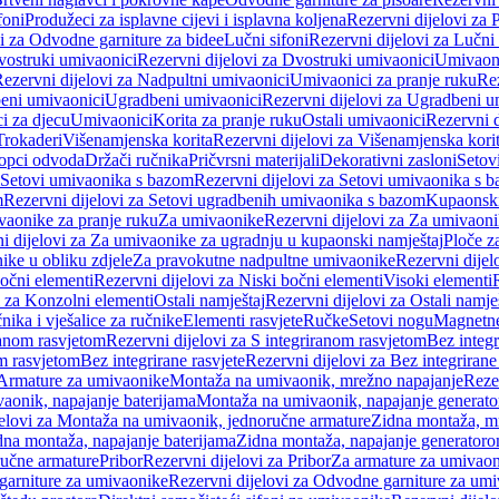
foni
Produžeci za isplavne cijevi i isplavna koljena
Rezervni dijelovi za P
i za Odvodne garniture za bidee
Lučni sifoni
Rezervni dijelovi za Lučni 
ostruki umivaonici
Rezervni dijelovi za Dvostruki umivaonici
Umivaoni
ezervni dijelovi za Nadpultni umivaonici
Umivaonici za pranje ruku
Rez
beni umivaonici
Ugradbeni umivaonici
Rezervni dijelovi za Ugradbeni u
i za djecu
Umivaonici
Korita za pranje ruku
Ostali umivaonici
Rezervni d
Trokaderi
Višenamjenska korita
Rezervni dijelovi za Višenamjenska kori
opci odvoda
Držači ručnika
Pričvrsni materijali
Dekorativni zasloni
Setov
Setovi umivaonika s bazom
Rezervni dijelovi za Setovi umivaonika s 
m
Rezervni dijelovi za Setovi ugradbenih umivaonika s bazom
Kupaonski
vaonike za pranje ruku
Za umivaonike
Rezervni dijelovi za Za umivaon
i dijelovi za Za umivaonike za ugradnju u kupaonski namještaj
Ploče z
ike u obliku zdjele
Za pravokutne nadpultne umivaonike
Rezervni dije
očni elementi
Rezervni dijelovi za Niski bočni elementi
Visoki elementi
i za Konzolni elementi
Ostali namještaj
Rezervni dijelovi za Ostali namje
nika i vješalice za ručnike
Elementi rasvjete
Ručke
Setovi nogu
Magnetne
ranom rasvjetom
Rezervni dijelovi za S integriranom rasvjetom
Bez integr
om rasvjetom
Bez integrirane rasvjete
Rezervni dijelovi za Bez integrirane
 Armature za umivaonike
Montaža na umivaonik, mrežno napajanje
Reze
aonik, napajanje baterijama
Montaža na umivaonik, napajanje generat
jelovi za Montaža na umivaonik, jednoručne armature
Zidna montaža, m
dna montaža, napajanje baterijama
Zidna montaža, napajanje generator
ručne armature
Pribor
Rezervni dijelovi za Pribor
Za armature za umivao
arniture za umivaonike
Rezervni dijelovi za Odvodne garniture za um