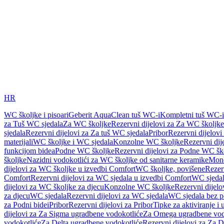
HR
WC školjke i pisoari
Geberit AquaClean tuš WC-i
Kompletni tuš WC-i
za Tuš WC sjedala
Za WC školjke
Rezervni dijelovi za Za WC školjke
sjedala
Rezervni dijelovi za Za tuš WC sjedala
Pribor
Rezervni dijelovi
materijali
WC školjke i WC sjedala
Konzolne WC školjke
Rezervni di
funkcijom bidea
Podne WC školjke
Rezervni dijelovi za Podne WC šk
školjke
Nazidni vodokotlići za WC školjke od sanitarne keramike
Mon
dijelovi za WC školjke u izvedbi Comfort
WC školjke, povišene
Rezer
Comfort
Rezervni dijelovi za WC sjedala u izvedbi Comfort
WC sjeda
dijelovi za WC školjke za djecu
Konzolne WC školjke
Rezervni dijel
za djecu
WC sjedala
Rezervni dijelovi za WC sjedala
WC sjedala bez p
za Podni bidei
Pribor
Rezervni dijelovi za Pribor
Tipke za aktiviranje i 
dijelovi za Za Sigma ugradbene vodokotliće
Za Omega ugradbene vod
vodokotliće
Za Delta ugradbene vodokotliće
Rezervni dijelovi za Za 