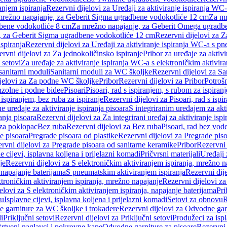
anjem ispiranja
Rezervni dijelovi za Uređaji za aktiviranje ispiranja WC-
 mrežno napajanje, za Geberit Sigma ugradbene vodokotliće 12 cm
Za mr
dbene vodokotliće 8 cm
Za mrežno napajanje, za Geberit Omega ugradb
a, za Geberit Sigma ugradbene vodokotliće 12 cm
Rezervni dijelovi za 
spiranja
Rezervni dijelovi za Uređaji za aktiviranje ispiranja WC-a s p
rvni dijelovi za Za jednokoličinsko ispiranje
Pribor za uređaje za aktiv
 setovi
Za uređaje za aktiviranje ispiranja WC-a s elektroničkim aktivira
sanitarni moduli
Sanitarni moduli za WC školjke
Rezervni dijelovi za S
jelovi za Za podne WC školjke
Pribor
Rezervni dijelovi za Pribor
Potrošn
nzolne i podne bidee
Pisoari
Pisoari, rad s ispiranjem, s rubom za ispiranj
s ispiranjem, bez ruba za ispiranje
Rezervni dijelovi za Pisoari, rad s ispi
 uređaje za aktiviranje ispiranja pisoara
S integriranim uređajem za akti
ranja pisoara
Rezervni dijelovi za Za integrirani uređaj za aktiviranje ispi
 za poklopac
Bez ruba
Rezervni dijelovi za Bez ruba
Pisoari, rad bez vod
e pisoara
Pregrade pisoara od plastike
Rezervni dijelovi za Pregrade piso
rvni dijelovi za Pregrade pisoara od sanitarne keramike
Pribor
Rezervni 
e cijevi, isplavna koljena i prijelazni komadi
Pričvrsni materijali
Uređaji 
je
Rezervni dijelovi za S elektroničkim aktiviranjem ispiranja, mrežno n
 napajanje baterijama
S pneumatskim aktiviranjem ispiranja
Rezervni dij
ktroničkim aktiviranjem ispiranja, mrežno napajanje
Rezervni dijelovi za
elovi za S elektroničkim aktiviranjem ispiranja, napajanje baterijama
Pri
du
Isplavne cijevi, isplavna koljena i prijelazni komadi
Setovi za obnovu
R
 garniture za WC školjke i trokadere
Rezervni dijelovi za Odvodne gar
i
Priključni setovi
Rezervni dijelovi za Priključni setovi
Produžeci za isp
rtveni naglavci i pokrovne kape
Odvodne garniture za pisoare
Rezervni 