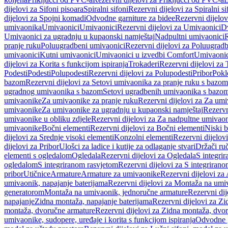
dijelovi za Sifoni pisoara
Spiralni sifoni
Rezervni dijelovi za Spiralni si
dijelovi za Spojni komadi
Odvodne garniture za bidee
Rezervni dijelov
umivaonika
Umivaonici
Umivaonici
Rezervni dijelovi za Umivaonici
Dv
Umivaonici za ugradnju u kupaonski namještaj
Nadpultni umivaonici
R
pranje ruku
Poluugradbeni umivaonici
Rezervni dijelovi za Poluugrad
umivaonici
Kutni umivaonici
Umivaonici u izvedbi Comfort
Umivaonic
dijelovi za Korita s funkcijom ispiranja
Trokaderi
Rezervni dijelovi za 
Podesti
Podesti
Polupodesti
Rezervni dijelovi za Polupodesti
Pribor
Pokl
bazom
Rezervni dijelovi za Setovi umivaonika za pranje ruku s bazom
ugradnog umivaonika s bazom
Setovi ugradbenih umivaonika s bazo
umivaonike
Za umivaonike za pranje ruku
Rezervni dijelovi za Za umi
umivaonike
Za umivaonike za ugradnju u kupaonski namještaj
Rezervn
umivaonike u obliku zdjele
Rezervni dijelovi za Za nadpultne umivaon
umivaonike
Bočni elementi
Rezervni dijelovi za Bočni elementi
Niski b
dijelovi za Srednje visoki elementi
Konzolni elementi
Rezervni dijelov
dijelovi za Pribor
Ulošci za ladice i kutije za odlaganje stvari
Držači ruč
elementi s ogledalom
Ogledala
Rezervni dijelovi za Ogledala
S integri
ogledalom
S integriranom rasvjetom
Rezervni dijelovi za S integriran
pribor
Utičnice
Armature
Armature za umivaonike
Rezervni dijelovi za
umivaonik, napajanje baterijama
Rezervni dijelovi za Montaža na umiv
generatorom
Montaža na umivaonik, jednoručne armature
Rezervni di
napajanje
Zidna montaža, napajanje baterijama
Rezervni dijelovi za Zi
montaža, dvoručne armature
Rezervni dijelovi za Zidna montaža, dvo
umivaonike, sudopere, uređaje i korita s funkcijom ispiranja
Odvodne g