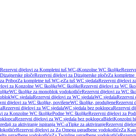
Rezervni dijelovi za Kompletni tuš WC-i
Konzolne WC školjke
Rezervn
Dizajnerske ploče
Rezervni dijelovi za Dizajnerske ploče
Za kompletne
 za Pribor
Za kompletne tuš WC-e
Za tuš WC sjedala
Rezervni dijelovi z
jelovi za Konzolne WC školjke
WC školjke
Rezervni dijelovi za WC ško
oljke
WC školjke za monoblok vodokotliće
Rezervni dijelovi za WC šk
oblok
WC sjedala
Rezervni dijelovi za WC sjedala
WC sjedala
Rezervni 
vni dijelovi za WC školjke, povišene
WC školjke, produljene
Rezervni d
la
Rezervni dijelovi za WC sjedala
WC sjedala bez poklopca
Rezervni di
ovi za Konzolne WC školjke
Podne WC školjke
Rezervni dijelovi za Po
oklopca
Rezervni dijelovi za WC sjedala bez poklopca
Bidei
Konzolni bi
uređaji za aktiviranje ispiranja WC-a
Tipke za aktiviranje
Rezervni dijelov
okotliće
Rezervni dijelovi za Za Omega ugradbene vodokotliće
Za Kapp
Delta ugradbene vodokotliće
Za Twinline ugradbene vodokotliće
Rezervni