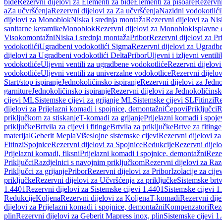
bide
Rezervni dijelovi za Elementi za bide
Elementi za pisoare
Rezervni
a
Za učvršćenja
Rezervni dijelovi za Za učvršćenja
Nazidni vodokotlići
dijelovi za Monoblok
Niska i srednja montaža
Rezervni dijelovi za Nis
sanitarne keramike
Monoblok
Rezervni dijelovi za Monoblok
Isplavne 
Visokomontažni
Niska i srednja montaža
Pribor
Rezervni dijelovi za Pr
vodokotlići
Ugradbeni vodokotlići Sigma
Rezervni dijelovi za Ugradb
dijelovi za Ugradbeni vodokotlići Delta
Pribor
Uljevni i izljevni ventili
vodokotliće
Uljevni ventili za ugradbene vodokotliće
Rezervni dijelovi
vodokotliće
Uljevni ventili za univerzalne vodokotlice
Rezervni dijelov
Start/stop ispiranje
Jednokoličinsko ispiranje
Rezervni dijelovi za Jedno
garniture
Jednokoličinsko ispiranje
Rezervni dijelovi za Jednokoličinsk
cijevi ML
Sistemske cijevi za grijanje ML
Sistemske cijevi SL
Fitinzi
Re
dijelovi za Prijelazni komadi i spojnice, demontažni
Čepovi
Priključci
R
priključkom za stiskanje
T-komadi za grijanje
Prijelazni komadi i spoje
priključke
Brtvila za cijevi i fitinge
Brtvila za priključke
Brtve za fitinge
materijal
Geberit Mepla
Višeslojne sistemske cijevi
Rezervni dijelovi za
Fitinzi
Spojnice
Rezervni dijelovi za Spojnice
Redukcije
Rezervni dijel
Prijelazni komadi, fiksni
Prijelazni komadi i spojnice, demontažni
Rezer
Priključci
Razdjelnici s navojnim priključkom
Rezervni dijelovi za Raz
Priključci za grijanje
Pribor
Rezervni dijelovi za Pribor
Izolacije za cijev
priključke
Rezervni dijelovi za Učvršćenja za priključke
Sistemske brt
1.4401
Rezervni dijelovi za Sistemske cijevi 1.4401
Sistemske cijevi 1
Redukcije
Koljena
Rezervni dijelovi za Koljena
T-komadi
Rezervni dij
dijelovi za Prijelazni komadi i spojnice, demontažni
Kompenzatori
Rez
plin
Rezervni dijelovi za Geberit Mapress inox, plin
Sistemske cijevi 1