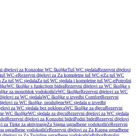
i dijelovi za Konzolne WC školjke
Tuš WC sjedala
Rezervni dijelovi
 tuš WC-e
Rezervni dijelovi za Za kompletne tuš WC-e
Za tuš WC
a Za tuš WC sjedala
Za tuš WC sjedala i kompletne tuš WC-e
Potrošni
ljke
WC školjke s funkcijom bidea
Rezervni dijelovi za WC školjke s
oljke za monoblok vodokotliće
WC školjke
Rezervni dijelovi za WC
dijelovi za WC sjedala
WC školjke u izvedbi Comfort
Rezervni
ijelovi za WC školjke, produljene
WC sjedala u izvedbi
jelovi za WC sjedala bez poklopca
WC školjke za djecu
Rezervni
dne WC školjke
WC sjedala za djecu
Rezervni dijelovi za WC sjedala
dei
Rezervni dijelovi za Konzolni bidei
Podni bidei
Rezervni dijelovi
i za Tipke za aktiviranje
Za Sigma ugradbene vodokotliće
Rezervni
a ugradbene vodokotliće
Rezervni dijelovi za Za Kappa ugradbene
 dijelovi za Za Twinline ugradbene vodokotliće
Pribor
Potrošni