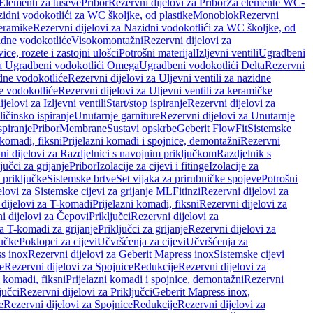
 Elementi za tuševe
Pribor
Rezervni dijelovi za Pribor
Za elemente WC-
zidni vodokotlići za WC školjke, od plastike
Monoblok
Rezervni
keramike
Rezervni dijelovi za Nazidni vodokotlići za WC školjke, od
zidne vodokotliće
Visokomontažni
Rezervni dijelovi za
ce, rozete i zastojni ulošci
Potrošni materijal
Izljevni ventili
Ugradbeni
za Ugradbeni vodokotlići Omega
Ugradbeni vodokotlići Delta
Rezervni
idne vodokotliće
Rezervni dijelovi za Uljevni ventili za nazidne
ke vodokotliće
Rezervni dijelovi za Uljevni ventili za keramičke
jelovi za Izljevni ventili
Start/stop ispiranje
Rezervni dijelovi za
ičinsko ispiranje
Unutarnje garniture
Rezervni dijelovi za Unutarnje
spiranje
Pribor
Membrane
Sustavi opskrbe
Geberit FlowFit
Sistemske
 komadi, fiksni
Prijelazni komadi i spojnice, demontažni
Rezervni
ni dijelovi za Razdjelnici s navojnim priključkom
Razdjelnik s
jučci za grijanje
Pribor
Izolacije za cijevi i fitinge
Izolacije za
 priključke
Sistemske brtve
Set vijaka za prirubničke spojeve
Potrošni
elovi za Sistemske cijevi za grijanje ML
Fitinzi
Rezervni dijelovi za
 dijelovi za T-komadi
Prijelazni komadi, fiksni
Rezervni dijelovi za
i dijelovi za Čepovi
Priključci
Rezervni dijelovi za
za T-komadi za grijanje
Priključci za grijanje
Rezervni dijelovi za
jučke
Poklopci za cijevi
Učvršćenja za cijevi
Učvršćenja za
s inox
Rezervni dijelovi za Geberit Mapress inox
Sistemske cijevi
e
Rezervni dijelovi za Spojnice
Redukcije
Rezervni dijelovi za
i komadi, fiksni
Prijelazni komadi i spojnice, demontažni
Rezervni
jučci
Rezervni dijelovi za Priključci
Geberit Mapress inox,
e
Rezervni dijelovi za Spojnice
Redukcije
Rezervni dijelovi za