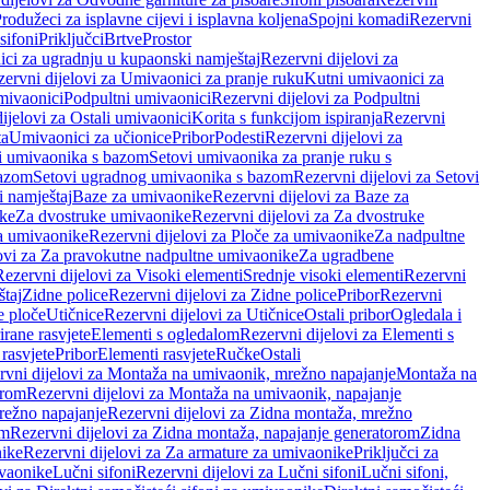
rodužeci za isplavne cijevi i isplavna koljena
Spojni komadi
Rezervni
sifoni
Priključci
Brtve
Prostor
ci za ugradnju u kupaonski namještaj
Rezervni dijelovi za
ervni dijelovi za Umivaonici za pranje ruku
Kutni umivaonici za
mivaonici
Podpultni umivaonici
Rezervni dijelovi za Podpultni
ijelovi za Ostali umivaonici
Korita s funkcijom ispiranja
Rezervni
ta
Umivaonici za učionice
Pribor
Podesti
Rezervni dijelovi za
i umivaonika s bazom
Setovi umivaonika za pranje ruku s
bazom
Setovi ugradnog umivaonika s bazom
Rezervni dijelovi za Setovi
 namještaj
Baze za umivaonike
Rezervni dijelovi za Baze za
ike
Za dvostruke umivaonike
Rezervni dijelovi za Za dvostruke
a umivaonike
Rezervni dijelovi za Ploče za umivaonike
Za nadpultne
lovi za Za pravokutne nadpultne umivaonike
Za ugradbene
Rezervni dijelovi za Visoki elementi
Srednje visoki elementi
Rezervni
štaj
Zidne police
Rezervni dijelovi za Zidne police
Pribor
Rezervni
 ploče
Utičnice
Rezervni dijelovi za Utičnice
Ostali pribor
Ogledala i
irane rasvjete
Elementi s ogledalom
Rezervni dijelovi za Elementi s
 rasvjete
Pribor
Elementi rasvjete
Ručke
Ostali
rvni dijelovi za Montaža na umivaonik, mrežno napajanje
Montaža na
orom
Rezervni dijelovi za Montaža na umivaonik, napajanje
režno napajanje
Rezervni dijelovi za Zidna montaža, mrežno
om
Rezervni dijelovi za Zidna montaža, napajanje generatorom
Zidna
nike
Rezervni dijelovi za Za armature za umivaonike
Priključci za
ivaonike
Lučni sifoni
Rezervni dijelovi za Lučni sifoni
Lučni sifoni,