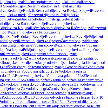
iključna koljena
Natične spojnice za priključak uređaja
Rezervni
it Silent-PP
Cijevi
Rezervni dijelovi za Cijevi
Fazonski
vi za Redukcije
Revizije
Rezervni dijelovi za Revizije
Spojevi
Rezervni
riključci za uređaje
Rezervni dijelovi za Priključci za
povi
Brtve
Zaštitne kape
Potrošni materijal
Geberit Silent-
ni dijelovi za Račve
Redukcije
Rezervni dijelovi za
 dijelovi za Koljena
Račve
Rezervni dijelovi za Račve
Spojevi
Rezervni
ribor
Rezervni dijelovi za Pribor
Cijevne
ljena
Račve
Redukcije
Revizije
Rezervni dijelovi za Revizije
Prijelazni
madi
Spojevi
Rezervni dijelovi za Spojevi
Zavareni spojevi
Natične
az na druge materijale
Vijčani spojevi
Rezervni dijelovi za Vijčani
iključna koljena
Priključne spojnice
Rezervni dijelovi za Priključne
oni
Rezervni dijelovi za Spiralni sifoni
Pribor
Cijevne
i zaštita od vlage
Zaštita od požara
Rezervni dijelovi za Zaštita od
 vibracijske buke tijela
Izolacije od vibracijske buke tijela i izolacija od
i za uštedu energije
Krovno odvodnjavanje Geberit Pluvia
Vodolovna
ni dijelovi za Vodolovna grla do 25 l/s
Vodolovna grla za
 do 25 l/s
Rezervni dijelovi za Vodolovna grla do 25 l/s
Elementi
a grla do 25 l/s
Zaštita od požara
Zaštita od požara za kanalizacijske
s
Za vodolovna grla do 25 l/s
Rezervni dijelovi za Za vodolovna grla
ni dijelovi za Za vodolovna grla
Za učvršćenja
Konvencionalno
bor
Rezervni dijelovi za Pribor
Podna odvodnja
Odvodnjavanje
za Podni odvodi 10 x 10 cm
Podni odvodi za balkone i terase, 10 x 10
Podni odvodi za balkone i terase, 13 x 13 cm
Rezervni dijelovi za
a Geberit FlowFit
Ručni alati za stiskanje
Rezervni dijelovi za Ručni