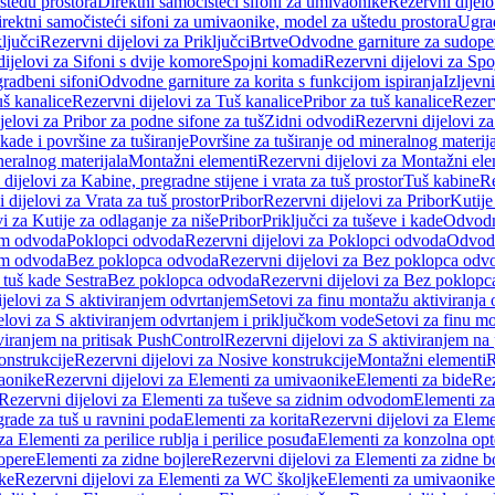
štedu prostora
Direktni samočisteći sifoni za umivaonike
Rezervni dijelo
irektni samočisteći sifoni za umivaonike, model za uštedu prostora
Ugrad
ljučci
Rezervni dijelovi za Priključci
Brtve
Odvodne garniture za sudope
ijelovi za Sifoni s dvije komore
Spojni komadi
Rezervni dijelovi za Sp
radbeni sifoni
Odvodne garniture za korita s funkcijom ispiranja
Izljevni
š kanalice
Rezervni dijelovi za Tuš kanalice
Pribor za tuš kanalice
Rezerv
jelovi za Pribor za podne sifone za tuš
Zidni odvodi
Rezervni dijelovi z
kade i površine za tuširanje
Površine za tuširanje od mineralnog materij
neralnog materijala
Montažni elementi
Rezervni dijelovi za Montažni ele
dijelovi za Kabine, pregradne stijene i vrata za tuš prostor
Tuš kabine
Re
 dijelovi za Vrata za tuš prostor
Pribor
Rezervni dijelovi za Pribor
Kutije
i za Kutije za odlaganje za niše
Pribor
Priključci za tuševe i kade
Odvodne
em odvoda
Poklopci odvoda
Rezervni dijelovi za Poklopci odvoda
Odvodn
em odvoda
Bez poklopca odvoda
Rezervni dijelovi za Bez poklopca odv
 tuš kade Sestra
Bez poklopca odvoda
Rezervni dijelovi za Bez poklop
jelovi za S aktiviranjem odvrtanjem
Setovi za finu montažu aktiviranja
elovi za S aktiviranjem odvrtanjem i priključkom vode
Setovi za finu mo
viranjem na pritisak PushControl
Rezervni dijelovi za S aktiviranjem na
onstrukcije
Rezervni dijelovi za Nosive konstrukcije
Montažni elementi
R
aonike
Rezervni dijelovi za Elementi za umivaonike
Elementi za bide
Rez
Rezervni dijelovi za Elementi za tuševe sa zidnim odvodom
Elementi za
grade za tuš u ravnini poda
Elementi za korita
Rezervni dijelovi za Eleme
za Elementi za perilice rublja i perilice posuđa
Elementi za konzolna opt
opere
Elementi za zidne bojlere
Rezervni dijelovi za Elementi za zidne b
ke
Rezervni dijelovi za Elementi za WC školjke
Elementi za umivaonike