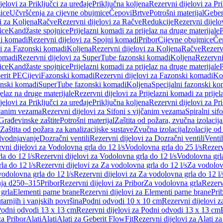
jelovi za Priključci za uređaje
Priključna koljena
Rezervni dijelovi za Pr
ice
Učvršćenja za cijevne obujmice
Čepovi
Brtve
Potrošni materijal
Geber
i za Koljena
Račve
Rezervni dijelovi za Račve
Redukcije
Rezervni dijelo
ice
Kandžaste spojnice
Prijelazni komadi za prijelaz na druge materijale
P
i komadi
Rezervni dijelovi za Spojni komadi
Pribor
Cijevne obujmice
Če
vi za Fazonski komadi
Koljena
Rezervni dijelovi za Koljena
Račve
Rezerv
omadi
Rezervni dijelovi za SuperTube fazonski komadi
Koljena
Rezervni
ice
Kandžaste spojnice
Prijelazni komadi za prijelaz na druge materijale
P
erit PE
Cijevi
Fazonski komadi
Rezervni dijelovi za Fazonski komadi
Ko
zonski komadi
SuperTube fazonski komadi
Koljena
Specijalni fazonski ko
jelaz na druge materijale
Rezervni dijelovi za Prijelazni komadi za prijel
jelovi za Priključci za uređaje
Priključna koljena
Rezervni dijelovi za Pr
jčanim vezama
Rezervni dijelovi za Sifoni s vijčanim vezama
Spiralni sif
Građevinske zaštite
Potrošni materijal
Zaštita od požara, zvučna izolacija 
 Zaštita od požara za kanalizacijske sustave
Zvučna izolacija
Izolacije od
odvodnjavanje
Dozračni ventili
Rezervni dijelovi za Dozračni ventili
Ventil
vni dijelovi za Vodolovna grla do 12 l/s
Vodolovna grla do 25 l/s
Rezerv
a do 12 l/s
Rezervni dijelovi za Vodolovna grla do 12 l/s
Vodolovna grla
la do 12 l/s
Rezervni dijelovi za Za vodolovna grla do 12 l/s
Za vodolovn
odolovna grla do 12 l/s
Rezervni dijelovi za Za vodolovna grla do 12 l/
anja d250–315
Pribor
Rezervni dijelovi za Pribor
Za vodolovna grla
Rezerv
 grla
Elementi parne brane
Rezervni dijelovi za Elementi parne brane
Pri
arnjih i vanjskih površina
Podni odvodi 10 x 10 cm
Rezervni dijelovi 
odni odvodi 13 x 13 cm
Rezervni dijelovi za Podni odvodi 13 x 13 cm
za Pribor
Alati
Alati
Alati za Geberit FlowFit
Rezervni dijelovi za Alati z