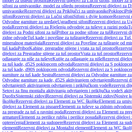
model za uštedu prostora
Rezervni dijelovi za Lučni sifoni, model za u
sifoni za umivaonike, model za uštedu prostora
Rezervni dijelovi za D
umivaonike
Rezervni dijelovi za Priključci za umivaonike
Poklopci
Prik
sifoni
Rezervni dijelovi za Lučni sifoni
Sifoni s dvije komore
Rezervni d
Odvodne garniture za uređaje
Ugradbeni sifoni
Rezervni dijelovi za Ug
poda
Rezervni dijelovi za Rješenja odvodnje za tuševe u razini poda
Tu
dijelovi za Podni sifoni za tuš
Pribor za podne sifone za tuš
Rezervni di
zidne odvode
Tuš kade i površine za tuširanje
Rezervni dijelovi za Tuš 
mineralnog materijala
Rezervni dijelovi za Površine za tuširanje od mi
tuš kada
Pribor
Kabine, pregradne stijene i vrata za tuš prostor
Rezervni 
dijelovi za Pregradne stijene za tuš prostor
Vrata za tuš prostor
Rezervni
odlaganje za niše za tuševe
Kutije za odlaganje za niše
Rezervni dijelov
za tuš kade, d52
S poklopcem odvoda
Rezervni dijelovi za S poklopc
za tuš kade, d90
S poklopcem odvoda
Rezervni dijelovi za S poklopc
garniture za tuš kade Sestra
Rezervni dijelovi za Odvodne garniture za
Odvodne garniture za kade, d52
S aktiviranjem odvrtanjem
Rezervni di
odvrtanjem
S aktiviranjem odvrtanjem i priključkom vode
Rezervni dij
Setovi za finu montažu aktiviranja odvrtanjem i priključka vode
S akti
Duofix
Sistemski zidovi
Rezervni dijelovi za Sistemski zidovi
Nosive k
školjke
Rezervni dijelovi za Elementi za WC školjke
Elementi za umiv
dijelovi za Elementi za pisoare
Elementi za tuševe sa zidnim odvodom
za pregrade za tuš u ravnini poda
Rezervni dijelovi za Elementi za pre
armature
Elementi za perilice rublja i perilice posuđa
Rezervni dijelovi 
opterećenja
Elementi za sudopere
Rezervni dijelovi za Elementi za sud
elementi
Rezervni dijelovi za Montažni elementi
Elementi za WC školj