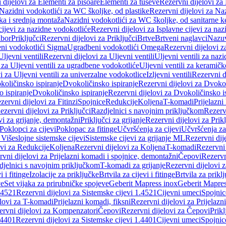
 dijelovi za Elementi za pisoare
Elementi za tuševe
Rezervni dijelovi za
Nazidni vodokotlići za WC školjke, od plastike
Rezervni dijelovi za Na
ka i srednja montaža
Nazidni vodokotlići za WC školjke, od sanitarne 
cijevi za nazidne vodokotliće
Rezervni dijelovi za Isplavne cijevi za na
ibor
Priključci
Rezervni dijelovi za Priključci
Brtve
Brtveni naglavci
Nazuvi
eni vodokotlići Sigma
Ugradbeni vodokotlići Omega
Rezervni dijelovi 
Uljevni ventili
Rezervni dijelovi za Uljevni ventili
Uljevni ventili za naz
 za Uljevni ventili za ugradbene vodokotliće
Uljevni ventili za keramič
i za Uljevni ventili za univerzalne vodokotlice
Izljevni ventili
Rezervni di
količinsko ispiranje
Dvokoličinsko ispiranje
Rezervni dijelovi za Dvokol
o ispiranje
Dvokoličinsko ispiranje
Rezervni dijelovi za Dvokoličinsko i
zervni dijelovi za Fitinzi
Spojnice
Redukcije
Koljena
T-komadi
Prijelazni
ezervni dijelovi za Priključci
Razdjelnici s navojnim priključkom
Rezerv
vi za grijanje, demontažni
Priključci za grijanje
Rezervni dijelovi za Prikl
Poklopci za cijevi
Poklopac za fitinge
Učvršćenja za cijevi
Učvršćenja za
 Višeslojne sistemske cijevi
Sistemske cijevi za grijanje ML
Rezervni dij
ovi za Redukcije
Koljena
Rezervni dijelovi za Koljena
T-komadi
Rezervni
vni dijelovi za Prijelazni komadi i spojnice, demontažni
Čepovi
Rezervn
djelnici s navojnim priključkom
T-komadi za grijanje
Rezervni dijelovi 
i i fitinge
Izolacije za priključke
Brtvila za cijevi i fitinge
Brtvila za prikl
ve
Set vijaka za prirubničke spojeve
Geberit Mapress inox
Geberit Mapres
.4521
Rezervni dijelovi za Sistemske cijevi 1.4521
Cijevni umeci
Spojnic
elovi za T-komadi
Prijelazni komadi, fiksni
Rezervni dijelovi za Prijelazn
ervni dijelovi za Kompenzatori
Čepovi
Rezervni dijelovi za Čepovi
Prikl
.4401
Rezervni dijelovi za Sistemske cijevi 1.4401
Cijevni umeci
Spojnic