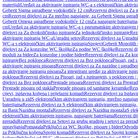
materijali
Uređaji za aktiviranje ispiranja WC-a s elektroničkim aktivir
Geberit Sigma ugradbene vodokotliće 12 cm
Rezervni dijelovi za Za
cm
Rezervni dijelovi za Za mrežno napajanje, za Geberit Sigma ugra
Geberit Omega ugradbene vodokotliće 12 cm
Za napajanje baterijam
cm
Uređaji za aktiviranje ispiranja WC-a s pneumatskim aktiviranjem i
dijelovi za Za dvokoličinsko ispiranje
Za jednokoličinsko ispiranje
Reze
aktiviranje ispiranja WC-a
Ugradni setovi
Rezervni dijelovi za Ugradni
WC-a s elektroničkim aktiviranjem ispiranja
Spojevi
Geberit Monolith 
dijelovi za Za konzolne WC školjke
Za podne WC školjke
Rezervni di
moduli za bidee
Za konzolne i podne bidee
Rezervni dijelovi za Za ko
ispiranje
Bez poklopca
Rezervni dijelovi za Bez poklopca
Pisoari, rad 
aktiviranje ispiranja pisoara
Rezervni dijelovi za Za nazidne i ugradbene
za aktiviranje ispiranja pisoara
Za integrirani uređaj za aktiviranje ispi
poklopac
Rezervni dijelovi za Pisoari, rad s ispiranjem, s poklopcem /
dijelovi za Bez poklopca
Pregrade pisoara
Rezervni dijelovi za Pregrad
Pregrade pisoara od stakla
Pregrade pisoara od sanitarne keramike
Reze
cijevi, isplavna koljena i prijelazni komadi
Rezervni dijelovi za Isplavn
Ugradnja u zid
S elektroničkim aktiviranjem ispiranja, mrežno napajan
baterijama
Rezervni dijelovi za S elektroničkim aktiviranjem ispiranja,
za Basic
Nazidna montaža
Rezervni dijelovi za Nazidna montaža
S ele
elektroničkim aktiviranjem ispiranja, napajanje baterijama
Rezervni dij
preradu
Rezervni dijelovi za Setovi za grubu gradnju i setovi za prera
upravljanja
Pomagala
Priključci za WC školjke, pisoare i bidee
Odvodne
za Priključna koljena
Spojni komadi
Rezervni dijelovi za Spojni komad
koljena
Priključci od PVC-a
Rezervni dijelovi za Priključci od PVC-a
B