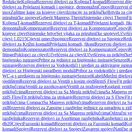
Redukcije
Koljena
Rezervni dijelovi za Koljena
T-komadi
Rezervni dij
dijelovi za Prijelazni komadi i spojnice, demontažni
Čepovi
Rezervni d
inox
Zaštitne kape za krajeve cijevi
Izolacije za priključke
Brtvila za cije
prirubničke spojeve
Geberit Mapress Therm
Sistemske cijevi Therm
Fit
Koljena
T-komadi
Rezervni dijelovi za T-komadi
Prijelazni komadi, fik
demontažni
Kompenzatori
Rezervni dijelovi za Kompenzatori
Čepovi
R
krajeve cijevi
Sistemske brtve
Set vijaka za prirubničke spojeve
Učvršće
cijevi 1.0215
Cijevni umeci
Spojnice
Rezervni dijelovi za Spojnice
Redu
dijelovi za Križni komadi
Prijelazni komadi, fiksni
Rezervni dijelovi za
demontažni
Kompenzatori
Rezervni dijelovi za Kompenzatori
Čepovi
R
fitinge
Poklopci za cijevi
Učvršćenja za cijevi
Učvršćenja za priključke
higijensko ispiranje
Pribor za jedinice za higijensko ispiranje
Senzori
Ka
ispiranje
Rezervni dijelovi za Vodokotlići i uređaji za aktiviranje ispi
dijelovi za Higijenski ugradbeni moduli
Pribor za vodokotliće i uređaj
WC-a s uređajem za higijensko ispiranje
Senzori
Kabeli
Mrežni dijelovi
sjedištem
Rezervni dijelovi za Ventili s kosim sjedištem
S FlowFit prikl
priključcima
Ventili za uzorkovanje
Ventili za pražnjenje
Kuglasti ventil
priključcima
Rezervni dijelovi za Sa Mepla priključcima
Sa Mapress pr
zid
S FlowFit priključcima za stiskanje
Rezervni dijelovi za S FlowFit 
priključcima Compact
Sa Mapress priključcima
Rezervni dijelovi za S
zid
Rezervni dijelovi za Zaporne i razdjelne jedinice za ugradnju u zid
priključcima
Rezervni dijelovi za Sa Mapress priključcima
Odzračni ven
razdjelnika
Rezervni dijelovi za Asortiman razdjelnika
Razdjelnici za p
db20
Cijevi
Fazonski komadi
Rezervni dijelovi za Fazonski komadi
Kol
komadi
Spojevi
Rezervni dijelovi za Spojevi
Zavareni spojevi
Natične s