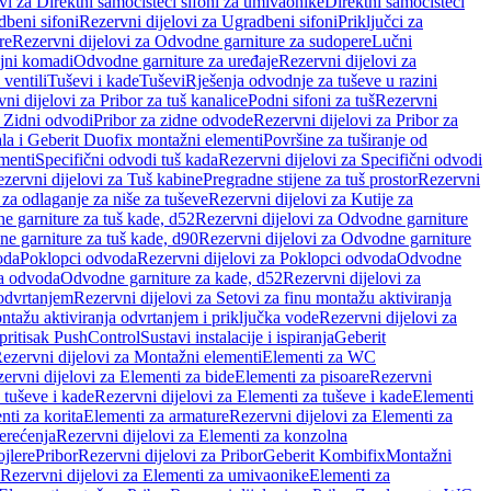
vi za Direktni samočisteći sifoni za umivaonike
Direktni samočisteći
beni sifoni
Rezervni dijelovi za Ugradbeni sifoni
Priključci za
re
Rezervni dijelovi za Odvodne garniture za sudopere
Lučni
ojni komadi
Odvodne garniture za uređaje
Rezervni dijelovi za
 ventili
Tuševi i kade
Tuševi
Rješenja odvodnje za tuševe u razini
ni dijelovi za Pribor za tuš kanalice
Podni sifoni za tuš
Rezervni
a Zidni odvodi
Pribor za zidne odvode
Rezervni dijelovi za Pribor za
ala i Geberit Duofix montažni elementi
Površine za tuširanje od
menti
Specifični odvodi tuš kada
Rezervni dijelovi za Specifični odvodi
zervni dijelovi za Tuš kabine
Pregradne stijene za tuš prostor
Rezervni
 za odlaganje za niše za tuševe
Rezervni dijelovi za Kutije za
 garniture za tuš kade, d52
Rezervni dijelovi za Odvodne garniture
e garniture za tuš kade, d90
Rezervni dijelovi za Odvodne garniture
oda
Poklopci odvoda
Rezervni dijelovi za Poklopci odvoda
Odvodne
ca odvoda
Odvodne garniture za kade, d52
Rezervni dijelovi za
 odvrtanjem
Rezervni dijelovi za Setovi za finu montažu aktiviranja
ntažu aktiviranja odvrtanjem i priključka vode
Rezervni dijelovi za
 pritisak PushControl
Sustavi instalacije i ispiranja
Geberit
ezervni dijelovi za Montažni elementi
Elementi za WC
ervni dijelovi za Elementi za bide
Elementi za pisoare
Rezervni
 tuševe i kade
Rezervni dijelovi za Elementi za tuševe i kade
Elementi
nti za korita
Elementi za armature
Rezervni dijelovi za Elementi za
erećenja
Rezervni dijelovi za Elementi za konzolna
ojlere
Pribor
Rezervni dijelovi za Pribor
Geberit Kombifix
Montažni
Rezervni dijelovi za Elementi za umivaonike
Elementi za