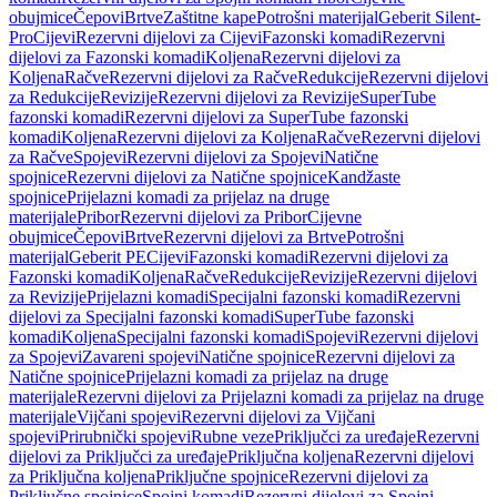
obujmice
Čepovi
Brtve
Zaštitne kape
Potrošni materijal
Geberit Silent-
Pro
Cijevi
Rezervni dijelovi za Cijevi
Fazonski komadi
Rezervni
dijelovi za Fazonski komadi
Koljena
Rezervni dijelovi za
Koljena
Račve
Rezervni dijelovi za Račve
Redukcije
Rezervni dijelovi
za Redukcije
Revizije
Rezervni dijelovi za Revizije
SuperTube
fazonski komadi
Rezervni dijelovi za SuperTube fazonski
komadi
Koljena
Rezervni dijelovi za Koljena
Račve
Rezervni dijelovi
za Račve
Spojevi
Rezervni dijelovi za Spojevi
Natične
spojnice
Rezervni dijelovi za Natične spojnice
Kandžaste
spojnice
Prijelazni komadi za prijelaz na druge
materijale
Pribor
Rezervni dijelovi za Pribor
Cijevne
obujmice
Čepovi
Brtve
Rezervni dijelovi za Brtve
Potrošni
materijal
Geberit PE
Cijevi
Fazonski komadi
Rezervni dijelovi za
Fazonski komadi
Koljena
Račve
Redukcije
Revizije
Rezervni dijelovi
za Revizije
Prijelazni komadi
Specijalni fazonski komadi
Rezervni
dijelovi za Specijalni fazonski komadi
SuperTube fazonski
komadi
Koljena
Specijalni fazonski komadi
Spojevi
Rezervni dijelovi
za Spojevi
Zavareni spojevi
Natične spojnice
Rezervni dijelovi za
Natične spojnice
Prijelazni komadi za prijelaz na druge
materijale
Rezervni dijelovi za Prijelazni komadi za prijelaz na druge
materijale
Vijčani spojevi
Rezervni dijelovi za Vijčani
spojevi
Prirubnički spojevi
Rubne veze
Priključci za uređaje
Rezervni
dijelovi za Priključci za uređaje
Priključna koljena
Rezervni dijelovi
za Priključna koljena
Priključne spojnice
Rezervni dijelovi za
Priključne spojnice
Spojni komadi
Rezervni dijelovi za Spojni