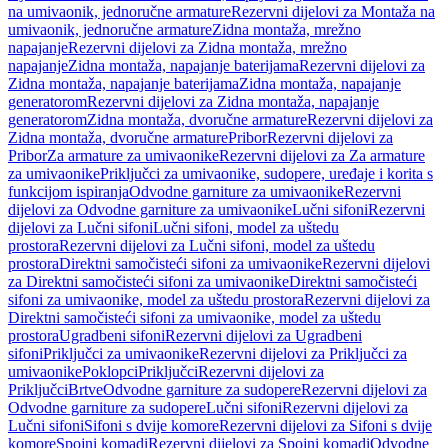
na umivaonik, jednoručne armature
Rezervni dijelovi za Montaža na
umivaonik, jednoručne armature
Zidna montaža, mrežno
napajanje
Rezervni dijelovi za Zidna montaža, mrežno
napajanje
Zidna montaža, napajanje baterijama
Rezervni dijelovi za
Zidna montaža, napajanje baterijama
Zidna montaža, napajanje
generatorom
Rezervni dijelovi za Zidna montaža, napajanje
generatorom
Zidna montaža, dvoručne armature
Rezervni dijelovi za
Zidna montaža, dvoručne armature
Pribor
Rezervni dijelovi za
Pribor
Za armature za umivaonike
Rezervni dijelovi za Za armature
za umivaonike
Priključci za umivaonike, sudopere, uređaje i korita s
funkcijom ispiranja
Odvodne garniture za umivaonike
Rezervni
dijelovi za Odvodne garniture za umivaonike
Lučni sifoni
Rezervni
dijelovi za Lučni sifoni
Lučni sifoni, model za uštedu
prostora
Rezervni dijelovi za Lučni sifoni, model za uštedu
prostora
Direktni samočisteći sifoni za umivaonike
Rezervni dijelovi
za Direktni samočisteći sifoni za umivaonike
Direktni samočisteći
sifoni za umivaonike, model za uštedu prostora
Rezervni dijelovi za
Direktni samočisteći sifoni za umivaonike, model za uštedu
prostora
Ugradbeni sifoni
Rezervni dijelovi za Ugradbeni
sifoni
Priključci za umivaonike
Rezervni dijelovi za Priključci za
umivaonike
Poklopci
Priključci
Rezervni dijelovi za
Priključci
Brtve
Odvodne garniture za sudopere
Rezervni dijelovi za
Odvodne garniture za sudopere
Lučni sifoni
Rezervni dijelovi za
Lučni sifoni
Sifoni s dvije komore
Rezervni dijelovi za Sifoni s dvije
komore
Spojni komadi
Rezervni dijelovi za Spojni komadi
Odvodne