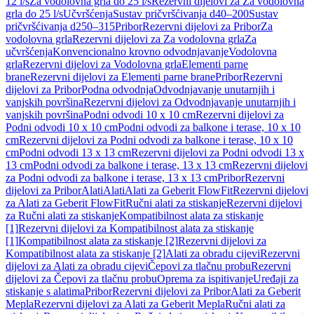
12 l/s
Za vodolovna grla do 25 l/s
Rezervni dijelovi za Za vodolovna
grla do 25 l/s
Učvršćenja
Sustav pričvršćivanja d40–200
Sustav
pričvršćivanja d250–315
Pribor
Rezervni dijelovi za Pribor
Za
vodolovna grla
Rezervni dijelovi za Za vodolovna grla
Za
učvršćenja
Konvencionalno krovno odvodnjavanje
Vodolovna
grla
Rezervni dijelovi za Vodolovna grla
Elementi parne
brane
Rezervni dijelovi za Elementi parne brane
Pribor
Rezervni
dijelovi za Pribor
Podna odvodnja
Odvodnjavanje unutarnjih i
vanjskih površina
Rezervni dijelovi za Odvodnjavanje unutarnjih i
vanjskih površina
Podni odvodi 10 x 10 cm
Rezervni dijelovi za
Podni odvodi 10 x 10 cm
Podni odvodi za balkone i terase, 10 x 10
cm
Rezervni dijelovi za Podni odvodi za balkone i terase, 10 x 10
cm
Podni odvodi 13 x 13 cm
Rezervni dijelovi za Podni odvodi 13 x
13 cm
Podni odvodi za balkone i terase, 13 x 13 cm
Rezervni dijelovi
za Podni odvodi za balkone i terase, 13 x 13 cm
Pribor
Rezervni
dijelovi za Pribor
Alati
Alati
Alati za Geberit FlowFit
Rezervni dijelovi
za Alati za Geberit FlowFit
Ručni alati za stiskanje
Rezervni dijelovi
za Ručni alati za stiskanje
Kompatibilnost alata za stiskanje
[1]
Rezervni dijelovi za Kompatibilnost alata za stiskanje
[1]
Kompatibilnost alata za stiskanje [2]
Rezervni dijelovi za
Kompatibilnost alata za stiskanje [2]
Alati za obradu cijevi
Rezervni
dijelovi za Alati za obradu cijevi
Čepovi za tlačnu probu
Rezervni
dijelovi za Čepovi za tlačnu probu
Oprema za ispitivanje
Uređaji za
stiskanje s alatima
Pribor
Rezervni dijelovi za Pribor
Alati za Geberit
Mepla
Rezervni dijelovi za Alati za Geberit Mepla
Ručni alati za