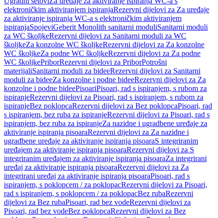
Ugradni setovi
Za uređaje za aktiviranje ispiranja WC-a s
elektroničkim aktiviranjem ispiranja
Rezervni dijelovi za Za uređaje
za aktiviranje ispiranja WC-a s elektroničkim aktiviranjem
ispiranja
Spojevi
Geberit Monolith sanitarni moduli
Sanitarni moduli
za WC školjke
Rezervni dijelovi za Sanitarni moduli za WC
školjke
Za konzolne WC školjke
Rezervni dijelovi za Za konzolne
WC školjke
Za podne WC školjke
Rezervni dijelovi za Za podne
WC školjke
Pribor
Rezervni dijelovi za Pribor
Potrošni
materijali
Sanitarni moduli za bidee
Rezervni dijelovi za Sanitarni
moduli za bidee
Za konzolne i podne bidee
Rezervni dijelovi za Za
konzolne i podne bidee
Pisoari
Pisoari, rad s ispiranjem, s rubom za
ispiranje
Rezervni dijelovi za Pisoari, rad s ispiranjem, s rubom za
ispiranje
Bez poklopca
Rezervni dijelovi za Bez poklopca
Pisoari, rad
s ispiranjem, bez ruba za ispiranje
Rezervni dijelovi za Pisoari, rad s
ispiranjem, bez ruba za ispiranje
Za nazidne i ugradbene uređaje za
aktiviranje ispiranja pisoara
Rezervni dijelovi za Za nazidne i
ugradbene uređaje za aktiviranje ispiranja pisoara
S integriranim
uređajem za aktiviranje ispiranja pisoara
Rezervni dijelovi za S
integriranim uređajem za aktiviranje ispiranja pisoara
Za integrirani
uređaj za aktiviranje ispiranja pisoara
Rezervni dijelovi za Za
integrirani uređaj za aktiviranje ispiranja pisoara
Pisoari, rad s
ispiranjem, s poklopcem / za poklopac
Rezervni dijelovi za Pisoari,
rad s ispiranjem, s poklopcem / za poklopac
Bez ruba
Rezervni
dijelovi za Bez ruba
Pisoari, rad bez vode
Rezervni dijelovi za
Pisoari, rad bez vode
Bez poklopca
Rezervni dijelovi za Bez