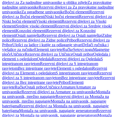
dijelovi za Za nadpultne umivaonike u obliku zdjele
Za pravokutne
nadpultne umivaonike
Rezervni dijelovi za Za pravokutne nadpultne
umivaonike
Za ugradbene umivaonike
Bočni elementi
Rezervni
dijelovi za Bočni elementi
Niski bočni elementi
Rezervni dijelovi za
Niski bočni elementi
Visoki elementi
Rezervni dijelovi za Visoki
elementi
Srednje visoki elementi
Rezervni dijelovi za Srednje visoki
elementi
Konzolni elementi
Rezervni dijelovi za Konzolni
elementi
Ostali namještaj
Rezervni dijelovi za Ostali namještaj
Zidne
police
Rezervni dijelovi za Zidne police
Pribor
Rezervni dijelovi za
Pribor
Ulošci za ladice i kutije za odlaganje stvari
Držači ručnika i
vješalice za ručnike
Elementi rasvjete
Ručke
Setovi nogu
Magnetne
ploče
Utičnice
Rezervni dijelovi za Utičnice
Ostali pribor
Ogledala i
elementi s ogledalom
Ogledala
Rezervni dijelovi za Ogledala
S
integriranom rasvjetom
Rezervni dijelovi za S integriranom
rasvjetom
Bez integrirane rasvjete
Elementi s ogledalom
Rezervni
dijelovi za Elementi s ogledalom
S integriranom rasvjetom
Rezervni
dijelovi za S integriranom rasvjetom
Bez integrirane rasvjete
Rezervni
dijelovi za Bez integrirane rasvjete
Pribor
Elementi
rasvjete
Ručke
Ostali pribor
Utičnice
Armature
Armature za
umivaonike
Rezervni dijelovi za Armature za umivaonike
Montaža
na umivaonik, mrežno napajanje
Rezervni dijelovi za Montaža na
umivaonik, mrežno napajanje
Montaža na umivaonik, napajanje
baterijama
Rezervni dijelovi za Montaža na umivaonik, napajanje
baterijama
Montaža na umivaonik, napajanje generatorom
Rezervni
dijelovi za Montaža na umivaonik, napajanje generatorom
Montaža