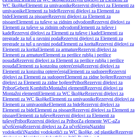
WC školjke
Elementi za umivaonike
Rezervni dijelovi za Elementi za
umivaonike
Elementi za bide
Rezervni dijelovi za Elementi za
bide
Elementi za pisoare
Rezervni dijelovi za Elementi za
pisoare
Elementi za tuševe sa zidnim odvodom
Rezervni dijelovi za
Elementi za tuševe sa zidnim odvodom
Elementi za tuševe i
kade
Rezervni dijelovi za Elementi za tuševe i kade
Elementi za
pregrade za tuš u ravnini poda
Rezervni dijelovi za Elementi za
pregrade za tuš u ravnini poda
Elementi za korita
Rezervni dijelovi za
Elementi za korita
Elementi za armature
Rezervni dijelovi za
Elementi za armature
Elementi za perilice rublja i perilice
posuđa
Rezervni dijelovi za Elementi za perilice rublja i perilice
posuđa
Elementi za konzolna opterećenja
Rezervni dijelovi za
Elementi za konzolna opterećenja
Elementi za sudopere
Rezervni
dijelovi za Elementi za sudopere
Elementi za zidne bojlere
Rezervni
dijelovi za Elementi za zidne bojlere
Pribor
Rezervni dijelovi za
Pribor
Geberit Kombifix
Montažni elementi
Rezervni dijelovi za
Montažni elementi
Elementi za WC školjke
Rezervni dijelovi za
Elementi za WC školjke
Elementi za umivaonike
Rezervni dijelovi za
Elementi za umivaonike
Elementi za bide
Rezervni dijelovi za
Elementi za bide
Elementi za pisoare
Rezervni dijelovi za Elementi za
pisoare
Elementi za tuševe
Rezervni dijelovi za Elementi za
tuševe
Pribor
Rezervni dijelovi za Pribor
Za elemente WC-a
Za
učvršćenja
Rezervni dijelovi za Za učvršćenja
Nazidni
vodokotlići
Nazidni vodokotlići za WC školjke, od plastike
Rezervni