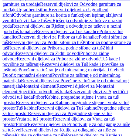
garniture za uređaje
Rezervni dijelovi za Odvodne garniture za
uređaje
Ugradbeni sifoni
Rezervni dijelovi za Ugradbeni
sifoni
Odvodne garniture za korita s funkcijom ispiranja
Izljevni
ventili
Tuševi i kade
Tuševi
Rješenja odvodnje za tuševe u razini
poda
Rezervni dijelovi za Rješenja odvodnje za tuševe u razini
poda
Tuš kanalice
Rezervni dijelovi za Tuš kanalice
Pribor za tuš
kanalice
Rezervni dijelovi za Pribor za tuš kanalice
Podni sifoni za
tuš
Rezervni dijelovi za Podni sifoni za tuš
Pribor za podne sifone za
tuš
Rezervni dijelovi za Pribor za podne sifone za tuš
Zidni
odvodi
Rezervni dijelovi za Zidni odvodi
Pribor za zidne
odvode
Rezervni dijelovi za Pribor za zidne odvode
Tuš kade i
površine za tuširanje
Rezervni dijelovi za Tuš kade i površine za
tuširanje
Površine za tuširanje od mineralnog materijala i Geberit
Duofix montažni elementi
Površine za tuširanje od mineralnog
materijala
Rezervni dijelovi za Površine za tuširanje od mineralnog
materijala
Montažni elementi
Rezervni dijelovi za Montažni
elementi
Specifični odvodi tuš kada
Rezervni dijelovi za Specifični
odvodi tuš kada
Pribor
Kabine, pregradne stijene i vrata za tuš
prostor
Rezervni dijelovi za Kabine, pregradne stijene i vrata za tuš
prostor
Tuš kabine
Rezervni dijelovi za Tuš kabine
Pregradne stijene
za tuš prostor
Rezervni dijelovi za Pregradne stijene za tuš
prostor
Vrata za tuš prostor
Rezervni dijelovi za Vrata za tuš
prostor
Pribor
Rezervni dijelovi za Pribor
Kutije za odlaganje za niše
za tuševe
Rezervni dijelovi za Kutije za odlaganje za niše za
tuševe
Kutije za odlaganje za niše
Rezervni dijelovi za Kutije za