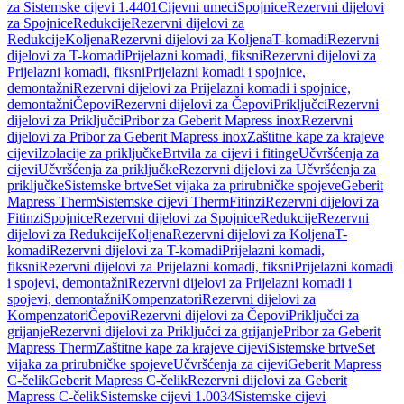
za Sistemske cijevi 1.4401
Cijevni umeci
Spojnice
Rezervni dijelovi
za Spojnice
Redukcije
Rezervni dijelovi za
Redukcije
Koljena
Rezervni dijelovi za Koljena
T-komadi
Rezervni
dijelovi za T-komadi
Prijelazni komadi, fiksni
Rezervni dijelovi za
Prijelazni komadi, fiksni
Prijelazni komadi i spojnice,
demontažni
Rezervni dijelovi za Prijelazni komadi i spojnice,
demontažni
Čepovi
Rezervni dijelovi za Čepovi
Priključci
Rezervni
dijelovi za Priključci
Pribor za Geberit Mapress inox
Rezervni
dijelovi za Pribor za Geberit Mapress inox
Zaštitne kape za krajeve
cijevi
Izolacije za priključke
Brtvila za cijevi i fitinge
Učvršćenja za
cijevi
Učvršćenja za priključke
Rezervni dijelovi za Učvršćenja za
priključke
Sistemske brtve
Set vijaka za prirubničke spojeve
Geberit
Mapress Therm
Sistemske cijevi Therm
Fitinzi
Rezervni dijelovi za
Fitinzi
Spojnice
Rezervni dijelovi za Spojnice
Redukcije
Rezervni
dijelovi za Redukcije
Koljena
Rezervni dijelovi za Koljena
T-
komadi
Rezervni dijelovi za T-komadi
Prijelazni komadi,
fiksni
Rezervni dijelovi za Prijelazni komadi, fiksni
Prijelazni komadi
i spojevi, demontažni
Rezervni dijelovi za Prijelazni komadi i
spojevi, demontažni
Kompenzatori
Rezervni dijelovi za
Kompenzatori
Čepovi
Rezervni dijelovi za Čepovi
Priključci za
grijanje
Rezervni dijelovi za Priključci za grijanje
Pribor za Geberit
Mapress Therm
Zaštitne kape za krajeve cijevi
Sistemske brtve
Set
vijaka za prirubničke spojeve
Učvršćenja za cijevi
Geberit Mapress
C-čelik
Geberit Mapress C-čelik
Rezervni dijelovi za Geberit
Mapress C-čelik
Sistemske cijevi 1.0034
Sistemske cijevi