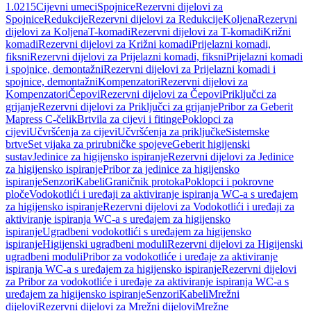
1.0215
Cijevni umeci
Spojnice
Rezervni dijelovi za
Spojnice
Redukcije
Rezervni dijelovi za Redukcije
Koljena
Rezervni
dijelovi za Koljena
T-komadi
Rezervni dijelovi za T-komadi
Križni
komadi
Rezervni dijelovi za Križni komadi
Prijelazni komadi,
fiksni
Rezervni dijelovi za Prijelazni komadi, fiksni
Prijelazni komadi
i spojnice, demontažni
Rezervni dijelovi za Prijelazni komadi i
spojnice, demontažni
Kompenzatori
Rezervni dijelovi za
Kompenzatori
Čepovi
Rezervni dijelovi za Čepovi
Priključci za
grijanje
Rezervni dijelovi za Priključci za grijanje
Pribor za Geberit
Mapress C-čelik
Brtvila za cijevi i fitinge
Poklopci za
cijevi
Učvršćenja za cijevi
Učvršćenja za priključke
Sistemske
brtve
Set vijaka za prirubničke spojeve
Geberit higijenski
sustav
Jedinice za higijensko ispiranje
Rezervni dijelovi za Jedinice
za higijensko ispiranje
Pribor za jedinice za higijensko
ispiranje
Senzori
Kabeli
Graničnik protoka
Poklopci i pokrovne
ploče
Vodokotlići i uređaji za aktiviranje ispiranja WC-a s uređajem
za higijensko ispiranje
Rezervni dijelovi za Vodokotlići i uređaji za
aktiviranje ispiranja WC-a s uređajem za higijensko
ispiranje
Ugradbeni vodokotlići s uređajem za higijensko
ispiranje
Higijenski ugradbeni moduli
Rezervni dijelovi za Higijenski
ugradbeni moduli
Pribor za vodokotliće i uređaje za aktiviranje
ispiranja WC-a s uređajem za higijensko ispiranje
Rezervni dijelovi
za Pribor za vodokotliće i uređaje za aktiviranje ispiranja WC-a s
uređajem za higijensko ispiranje
Senzori
Kabeli
Mrežni
dijelovi
Rezervni dijelovi za Mrežni dijelovi
Mrežne