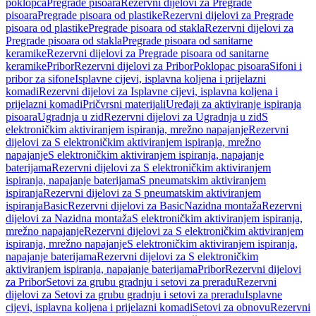
poklopca
Pregrade pisoara
Rezervni dijelovi za Pregrade
pisoara
Pregrade pisoara od plastike
Rezervni dijelovi za Pregrade
pisoara od plastike
Pregrade pisoara od stakla
Rezervni dijelovi za
Pregrade pisoara od stakla
Pregrade pisoara od sanitarne
keramike
Rezervni dijelovi za Pregrade pisoara od sanitarne
keramike
Pribor
Rezervni dijelovi za Pribor
Poklopac pisoara
Sifoni i
pribor za sifone
Isplavne cijevi, isplavna koljena i prijelazni
komadi
Rezervni dijelovi za Isplavne cijevi, isplavna koljena i
prijelazni komadi
Pričvrsni materijali
Uređaji za aktiviranje ispiranja
pisoara
Ugradnja u zid
Rezervni dijelovi za Ugradnja u zid
S
elektroničkim aktiviranjem ispiranja, mrežno napajanje
Rezervni
dijelovi za S elektroničkim aktiviranjem ispiranja, mrežno
napajanje
S elektroničkim aktiviranjem ispiranja, napajanje
baterijama
Rezervni dijelovi za S elektroničkim aktiviranjem
ispiranja, napajanje baterijama
S pneumatskim aktiviranjem
ispiranja
Rezervni dijelovi za S pneumatskim aktiviranjem
ispiranja
Basic
Rezervni dijelovi za Basic
Nazidna montaža
Rezervni
dijelovi za Nazidna montaža
S elektroničkim aktiviranjem ispiranja,
mrežno napajanje
Rezervni dijelovi za S elektroničkim aktiviranjem
ispiranja, mrežno napajanje
S elektroničkim aktiviranjem ispiranja,
napajanje baterijama
Rezervni dijelovi za S elektroničkim
aktiviranjem ispiranja, napajanje baterijama
Pribor
Rezervni dijelovi
za Pribor
Setovi za grubu gradnju i setovi za preradu
Rezervni
dijelovi za Setovi za grubu gradnju i setovi za preradu
Isplavne
cijevi, isplavna koljena i prijelazni komadi
Setovi za obnovu
Rezervni