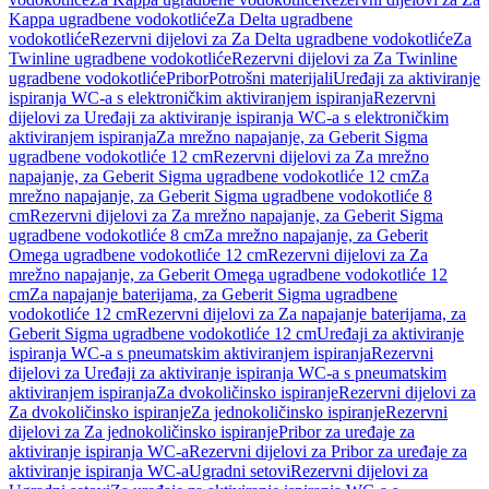
Kappa ugradbene vodokotliće
Za Delta ugradbene
vodokotliće
Rezervni dijelovi za Za Delta ugradbene vodokotliće
Za
Twinline ugradbene vodokotliće
Rezervni dijelovi za Za Twinline
ugradbene vodokotliće
Pribor
Potrošni materijali
Uređaji za aktiviranje
ispiranja WC-a s elektroničkim aktiviranjem ispiranja
Rezervni
dijelovi za Uređaji za aktiviranje ispiranja WC-a s elektroničkim
aktiviranjem ispiranja
Za mrežno napajanje, za Geberit Sigma
ugradbene vodokotliće 12 cm
Rezervni dijelovi za Za mrežno
napajanje, za Geberit Sigma ugradbene vodokotliće 12 cm
Za
mrežno napajanje, za Geberit Sigma ugradbene vodokotliće 8
cm
Rezervni dijelovi za Za mrežno napajanje, za Geberit Sigma
ugradbene vodokotliće 8 cm
Za mrežno napajanje, za Geberit
Omega ugradbene vodokotliće 12 cm
Rezervni dijelovi za Za
mrežno napajanje, za Geberit Omega ugradbene vodokotliće 12
cm
Za napajanje baterijama, za Geberit Sigma ugradbene
vodokotliće 12 cm
Rezervni dijelovi za Za napajanje baterijama, za
Geberit Sigma ugradbene vodokotliće 12 cm
Uređaji za aktiviranje
ispiranja WC-a s pneumatskim aktiviranjem ispiranja
Rezervni
dijelovi za Uređaji za aktiviranje ispiranja WC-a s pneumatskim
aktiviranjem ispiranja
Za dvokoličinsko ispiranje
Rezervni dijelovi za
Za dvokoličinsko ispiranje
Za jednokoličinsko ispiranje
Rezervni
dijelovi za Za jednokoličinsko ispiranje
Pribor za uređaje za
aktiviranje ispiranja WC-a
Rezervni dijelovi za Pribor za uređaje za
aktiviranje ispiranja WC-a
Ugradni setovi
Rezervni dijelovi za