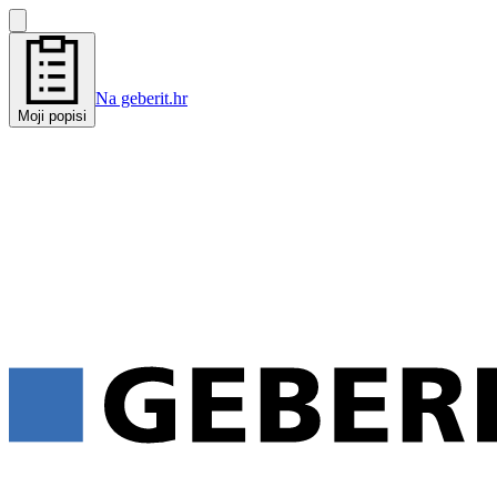
Na geberit.hr
Moji popisi