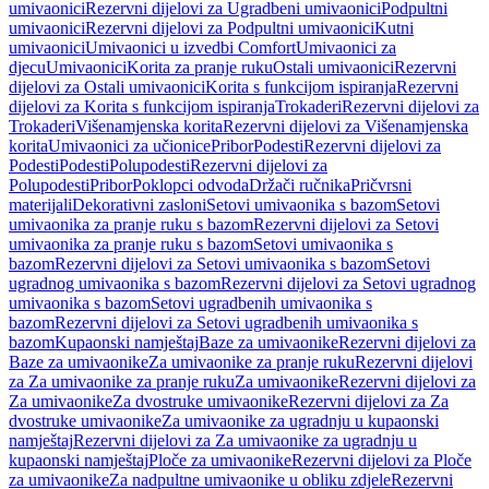
umivaonici
Rezervni dijelovi za Ugradbeni umivaonici
Podpultni
umivaonici
Rezervni dijelovi za Podpultni umivaonici
Kutni
umivaonici
Umivaonici u izvedbi Comfort
Umivaonici za
djecu
Umivaonici
Korita za pranje ruku
Ostali umivaonici
Rezervni
dijelovi za Ostali umivaonici
Korita s funkcijom ispiranja
Rezervni
dijelovi za Korita s funkcijom ispiranja
Trokaderi
Rezervni dijelovi za
Trokaderi
Višenamjenska korita
Rezervni dijelovi za Višenamjenska
korita
Umivaonici za učionice
Pribor
Podesti
Rezervni dijelovi za
Podesti
Podesti
Polupodesti
Rezervni dijelovi za
Polupodesti
Pribor
Poklopci odvoda
Držači ručnika
Pričvrsni
materijali
Dekorativni zasloni
Setovi umivaonika s bazom
Setovi
umivaonika za pranje ruku s bazom
Rezervni dijelovi za Setovi
umivaonika za pranje ruku s bazom
Setovi umivaonika s
bazom
Rezervni dijelovi za Setovi umivaonika s bazom
Setovi
ugradnog umivaonika s bazom
Rezervni dijelovi za Setovi ugradnog
umivaonika s bazom
Setovi ugradbenih umivaonika s
bazom
Rezervni dijelovi za Setovi ugradbenih umivaonika s
bazom
Kupaonski namještaj
Baze za umivaonike
Rezervni dijelovi za
Baze za umivaonike
Za umivaonike za pranje ruku
Rezervni dijelovi
za Za umivaonike za pranje ruku
Za umivaonike
Rezervni dijelovi za
Za umivaonike
Za dvostruke umivaonike
Rezervni dijelovi za Za
dvostruke umivaonike
Za umivaonike za ugradnju u kupaonski
namještaj
Rezervni dijelovi za Za umivaonike za ugradnju u
kupaonski namještaj
Ploče za umivaonike
Rezervni dijelovi za Ploče
za umivaonike
Za nadpultne umivaonike u obliku zdjele
Rezervni