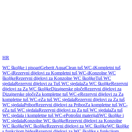
HR
WC školjke i pisoari
Geberit AquaClean tuš WC-i
Kompletni tuš
WC-i
Rezervni dijelovi za Kompletni tuš WC-i
Konzolne WC
školjke
Rezervni dijelovi za Konzolne WC školjke
Tuš WC
sjedala
Rezervni dijelovi za Tuš WC sjedala
Za WC školjke
Rezervni
dijelovi za Za WC školjke
Dizajnerske ploče
Rezervni dijelovi za
Dizajnerske ploče
Za kompletne tuš WC-e
Rezervni dijelovi za Za
kompletne tuš WC-e
Za tuš WC sjedala
Rezervni dijelovi za Za tuš
WC sjedala
Pribor
Rezervni dijelovi za Pribor
Za kompletne tuš WC-
e
Za tuš WC sjedala
Rezervni dijelovi za Za tuš WC sjedala
Za tuš
WC sjedala i kompletne tuš WC-e
Potrošni materijali
WC školjke i
WC sjedala
Konzolne WC školjke
Rezervni dijelovi za Konzolne
WC školjke
WC školjke
Rezervni dijelovi za WC školjke
WC školjke
s funkcijom bidea
Rezervni dijelovi za WC školjke s funkcijom