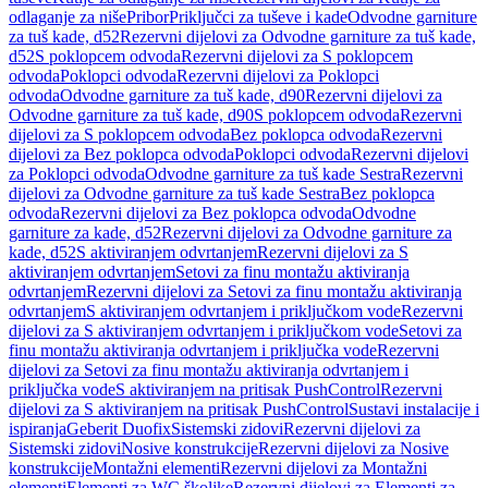
odlaganje za niše
Pribor
Priključci za tuševe i kade
Odvodne garniture
za tuš kade, d52
Rezervni dijelovi za Odvodne garniture za tuš kade,
d52
S poklopcem odvoda
Rezervni dijelovi za S poklopcem
odvoda
Poklopci odvoda
Rezervni dijelovi za Poklopci
odvoda
Odvodne garniture za tuš kade, d90
Rezervni dijelovi za
Odvodne garniture za tuš kade, d90
S poklopcem odvoda
Rezervni
dijelovi za S poklopcem odvoda
Bez poklopca odvoda
Rezervni
dijelovi za Bez poklopca odvoda
Poklopci odvoda
Rezervni dijelovi
za Poklopci odvoda
Odvodne garniture za tuš kade Sestra
Rezervni
dijelovi za Odvodne garniture za tuš kade Sestra
Bez poklopca
odvoda
Rezervni dijelovi za Bez poklopca odvoda
Odvodne
garniture za kade, d52
Rezervni dijelovi za Odvodne garniture za
kade, d52
S aktiviranjem odvrtanjem
Rezervni dijelovi za S
aktiviranjem odvrtanjem
Setovi za finu montažu aktiviranja
odvrtanjem
Rezervni dijelovi za Setovi za finu montažu aktiviranja
odvrtanjem
S aktiviranjem odvrtanjem i priključkom vode
Rezervni
dijelovi za S aktiviranjem odvrtanjem i priključkom vode
Setovi za
finu montažu aktiviranja odvrtanjem i priključka vode
Rezervni
dijelovi za Setovi za finu montažu aktiviranja odvrtanjem i
priključka vode
S aktiviranjem na pritisak PushControl
Rezervni
dijelovi za S aktiviranjem na pritisak PushControl
Sustavi instalacije i
ispiranja
Geberit Duofix
Sistemski zidovi
Rezervni dijelovi za
Sistemski zidovi
Nosive konstrukcije
Rezervni dijelovi za Nosive
konstrukcije
Montažni elementi
Rezervni dijelovi za Montažni
elementi
Elementi za WC školjke
Rezervni dijelovi za Elementi za