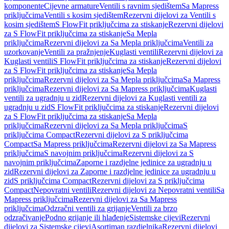
komponente
Cijevne armature
Ventili s ravnim sjedištem
Sa Mapress
priključcima
Ventili s kosim sjedištem
Rezervni dijelovi za Ventili s
kosim sjedištem
S FlowFit priključcima za stiskanje
Rezervni dijelovi
za S FlowFit priključcima za stiskanje
Sa Mepla
priključcima
Rezervni dijelovi za Sa Mepla priključcima
Ventili za
uzorkovanje
Ventili za pražnjenje
Kuglasti ventili
Rezervni dijelovi za
Kuglasti ventili
S FlowFit priključcima za stiskanje
Rezervni dijelovi
za S FlowFit priključcima za stiskanje
Sa Mepla
priključcima
Rezervni dijelovi za Sa Mepla priključcima
Sa Mapress
priključcima
Rezervni dijelovi za Sa Mapress priključcima
Kuglasti
ventili za ugradnju u zid
Rezervni dijelovi za Kuglasti ventili za
ugradnju u zid
S FlowFit priključcima za stiskanje
Rezervni dijelovi
za S FlowFit priključcima za stiskanje
Sa Mepla
priključcima
Rezervni dijelovi za Sa Mepla priključcima
S
priključcima Compact
Rezervni dijelovi za S priključcima
Compact
Sa Mapress priključcima
Rezervni dijelovi za Sa Mapress
priključcima
S navojnim priključcima
Rezervni dijelovi za S
navojnim priključcima
Zaporne i razdjelne jedinice za ugradnju u
zid
Rezervni dijelovi za Zaporne i razdjelne jedinice za ugradnju u
zid
S priključcima Compact
Rezervni dijelovi za S priključcima
Compact
Nepovratni ventili
Rezervni dijelovi za Nepovratni ventili
Sa
Mapress priključcima
Rezervni dijelovi za Sa Mapress
priključcima
Odzračni ventili za grijanje
Ventili za brzo
odzračivanje
Podno grijanje ili hlađenje
Sistemske cijevi
Rezervni
dijelovi za Sistemske cijevi
Asortiman razdjelnika
Rezervni dijelovi