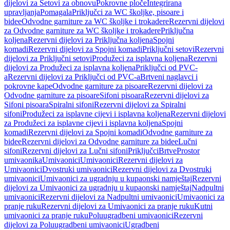
dijelovi za Setovi za obnovu
Pokrovne ploče
Integrirana
upravljanja
Pomagala
Priključci za WC školjke, pisoare i
bidee
Odvodne garniture za WC školjke i trokadere
Rezervni dijelovi
za Odvodne garniture za WC školjke i trokadere
Priključna
koljena
Rezervni dijelovi za Priključna koljena
Spojni
komadi
Rezervni dijelovi za Spojni komadi
Priključni setovi
Rezervni
dijelovi za Priključni setovi
Produžeci za isplavna koljena
Rezervni
dijelovi za Produžeci za isplavna koljena
Priključci od PVC-
a
Rezervni dijelovi za Priključci od PVC-a
Brtveni naglavci i
pokrovne kape
Odvodne garniture za pisoare
Rezervni dijelovi za
Odvodne garniture za pisoare
Sifoni pisoara
Rezervni dijelovi za
Sifoni pisoara
Spiralni sifoni
Rezervni dijelovi za Spiralni
sifoni
Produžeci za isplavne cijevi i isplavna koljena
Rezervni dijelovi
za Produžeci za isplavne cijevi i isplavna koljena
Spojni
komadi
Rezervni dijelovi za Spojni komadi
Odvodne garniture za
bidee
Rezervni dijelovi za Odvodne garniture za bidee
Lučni
sifoni
Rezervni dijelovi za Lučni sifoni
Priključci
Brtve
Prostor
umivaonika
Umivaonici
Umivaonici
Rezervni dijelovi za
Umivaonici
Dvostruki umivaonici
Rezervni dijelovi za Dvostruki
umivaonici
Umivaonici za ugradnju u kupaonski namještaj
Rezervni
dijelovi za Umivaonici za ugradnju u kupaonski namještaj
Nadpultni
umivaonici
Rezervni dijelovi za Nadpultni umivaonici
Umivaonici za
pranje ruku
Rezervni dijelovi za Umivaonici za pranje ruku
Kutni
umivaonici za pranje ruku
Poluugradbeni umivaonici
Rezervni
dijelovi za Poluugradbeni umivaonici
Ugradbeni