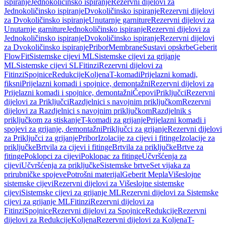
ispiranje
Jednokoličinsko ispiranje
Rezervni dijelovi za
Jednokoličinsko ispiranje
Dvokoličinsko ispiranje
Rezervni dijelovi
za Dvokoličinsko ispiranje
Unutarnje garniture
Rezervni dijelovi za
Unutarnje garniture
Jednokoličinsko ispiranje
Rezervni dijelovi za
Jednokoličinsko ispiranje
Dvokoličinsko ispiranje
Rezervni dijelovi
za Dvokoličinsko ispiranje
Pribor
Membrane
Sustavi opskrbe
Geberit
FlowFit
Sistemske cijevi ML
Sistemske cijevi za grijanje
ML
Sistemske cijevi SL
Fitinzi
Rezervni dijelovi za
Fitinzi
Spojnice
Redukcije
Koljena
T-komadi
Prijelazni komadi,
fiksni
Prijelazni komadi i spojnice, demontažni
Rezervni dijelovi za
Prijelazni komadi i spojnice, demontažni
Čepovi
Priključci
Rezervni
dijelovi za Priključci
Razdjelnici s navojnim priključkom
Rezervni
dijelovi za Razdjelnici s navojnim priključkom
Razdjelnik s
priključkom za stiskanje
T-komadi za grijanje
Prijelazni komadi i
spojevi za grijanje, demontažni
Priključci za grijanje
Rezervni dijelovi
za Priključci za grijanje
Pribor
Izolacije za cijevi i fitinge
Izolacije za
priključke
Brtvila za cijevi i fitinge
Brtvila za priključke
Brtve za
fitinge
Poklopci za cijevi
Poklopac za fitinge
Učvršćenja za
cijevi
Učvršćenja za priključke
Sistemske brtve
Set vijaka za
prirubničke spojeve
Potrošni materijal
Geberit Mepla
Višeslojne
sistemske cijevi
Rezervni dijelovi za Višeslojne sistemske
cijevi
Sistemske cijevi za grijanje ML
Rezervni dijelovi za Sistemske
cijevi za grijanje ML
Fitinzi
Rezervni dijelovi za
Fitinzi
Spojnice
Rezervni dijelovi za Spojnice
Redukcije
Rezervni
dijelovi za Redukcije
Koljena
Rezervni dijelovi za Koljena
T-