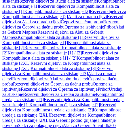
stiskanje
Rezervni dijelovi za Ručni alati za stiskanje
Kompatibilnost
alata za stiskanje [1]
Rezervni dijelovi za Kompatibilnost alata za
stiskanje [1]
Kompatibilnost alata za stiskanje [2]
Rezervni dijelovi za
Kompatibilnost alata za stiskanje [2]
Alati za obradu cijevi
Rezervni
dijelovi za Alati za obradu cijevi
Čepovi za tlačnu probu
Rezervni
dijelovi za Čepovi za tlačnu probu
Oprema za ispitivanje
Pribor
Alati
za Geberit Mapress
Rezervni dijelovi za Alati za Geberit
Mapress
Kompatibilnost alata za stiskanje [1]
Rezervni dijelovi za
Kompatibilnost alata za stiskanje [1]
Kompatibilnost alata za
stiskanje [2]
Rezervni dijelovi za Kompatibilnost alata za stiskanje
[2]
Kompatibilnost alata za stiskanje [1] / [2]
Rezervni dijelovi za
Kompatibilnost alata za stiskanje [1] / [2]
Kompatibilnost alata za
stiskanje [2XL]
Rezervni dijelovi za Kompatibilnost alata za
stiskanje [2XL]
Kompatibilnost alata za stiskanje [3]
Rezervni
dijelovi za Kompatibilnost alata za stiskanje [3]
Alati za obradu
cijevi
Rezervni dijelovi za Alati za obradu cijevi
Čepovi za tlačnu
probu
Rezervni dijelovi za Čepovi za tlačnu probu
Oprema za
ispitivanje
Rezervni dijelovi za Oprema za ispitivanje
Pribor
Uređaji
za stiskanje
Rezervni dijelovi za Uređaji za stiskanje
Kompatibilnost
uređaja za stiskanje [1]
Rezervni dijelovi za Kompatibilnost uređaja
za stiskanje [1]
Kompatibilnost uređaja za stiskanje [2]
Rezervni
dijelovi za Kompatibilnost uređaja za stiskanje [2]
Kompatibilnost
uređaja za stiskanje [2XL]
Rezervni dijelovi za Kompatibilnost
uređaja za stiskanje [2XL]
Za Geberit podno grijanje i hlađenje
površina
Stalci za polaganje cijevi
Alati za Geberit Silent-db20 /