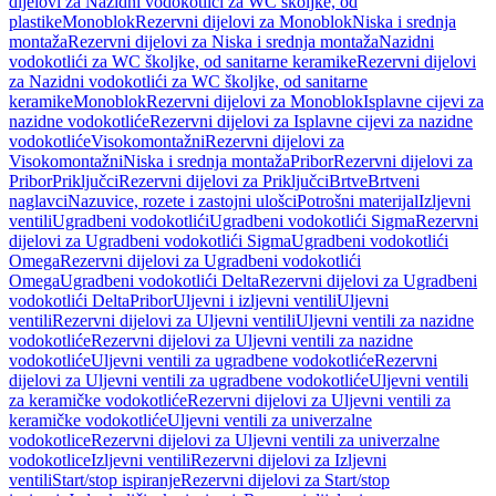
dijelovi za Nazidni vodokotlići za WC školjke, od
plastike
Monoblok
Rezervni dijelovi za Monoblok
Niska i srednja
montaža
Rezervni dijelovi za Niska i srednja montaža
Nazidni
vodokotlići za WC školjke, od sanitarne keramike
Rezervni dijelovi
za Nazidni vodokotlići za WC školjke, od sanitarne
keramike
Monoblok
Rezervni dijelovi za Monoblok
Isplavne cijevi za
nazidne vodokotliće
Rezervni dijelovi za Isplavne cijevi za nazidne
vodokotliće
Visokomontažni
Rezervni dijelovi za
Visokomontažni
Niska i srednja montaža
Pribor
Rezervni dijelovi za
Pribor
Priključci
Rezervni dijelovi za Priključci
Brtve
Brtveni
naglavci
Nazuvice, rozete i zastojni ulošci
Potrošni materijal
Izljevni
ventili
Ugradbeni vodokotlići
Ugradbeni vodokotlići Sigma
Rezervni
dijelovi za Ugradbeni vodokotlići Sigma
Ugradbeni vodokotlići
Omega
Rezervni dijelovi za Ugradbeni vodokotlići
Omega
Ugradbeni vodokotlići Delta
Rezervni dijelovi za Ugradbeni
vodokotlići Delta
Pribor
Uljevni i izljevni ventili
Uljevni
ventili
Rezervni dijelovi za Uljevni ventili
Uljevni ventili za nazidne
vodokotliće
Rezervni dijelovi za Uljevni ventili za nazidne
vodokotliće
Uljevni ventili za ugradbene vodokotliće
Rezervni
dijelovi za Uljevni ventili za ugradbene vodokotliće
Uljevni ventili
za keramičke vodokotliće
Rezervni dijelovi za Uljevni ventili za
keramičke vodokotliće
Uljevni ventili za univerzalne
vodokotlice
Rezervni dijelovi za Uljevni ventili za univerzalne
vodokotlice
Izljevni ventili
Rezervni dijelovi za Izljevni
ventili
Start/stop ispiranje
Rezervni dijelovi za Start/stop