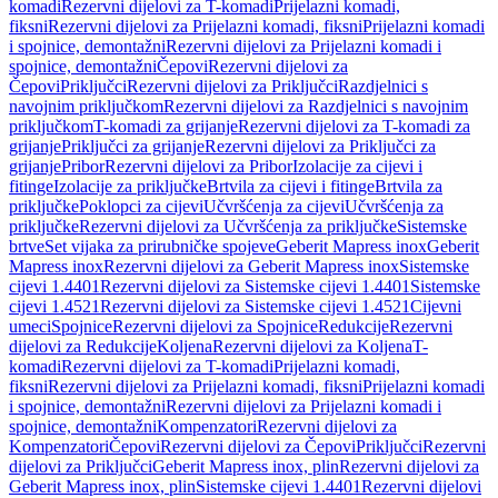
komadi
Rezervni dijelovi za T-komadi
Prijelazni komadi,
fiksni
Rezervni dijelovi za Prijelazni komadi, fiksni
Prijelazni komadi
i spojnice, demontažni
Rezervni dijelovi za Prijelazni komadi i
spojnice, demontažni
Čepovi
Rezervni dijelovi za
Čepovi
Priključci
Rezervni dijelovi za Priključci
Razdjelnici s
navojnim priključkom
Rezervni dijelovi za Razdjelnici s navojnim
priključkom
T-komadi za grijanje
Rezervni dijelovi za T-komadi za
grijanje
Priključci za grijanje
Rezervni dijelovi za Priključci za
grijanje
Pribor
Rezervni dijelovi za Pribor
Izolacije za cijevi i
fitinge
Izolacije za priključke
Brtvila za cijevi i fitinge
Brtvila za
priključke
Poklopci za cijevi
Učvršćenja za cijevi
Učvršćenja za
priključke
Rezervni dijelovi za Učvršćenja za priključke
Sistemske
brtve
Set vijaka za prirubničke spojeve
Geberit Mapress inox
Geberit
Mapress inox
Rezervni dijelovi za Geberit Mapress inox
Sistemske
cijevi 1.4401
Rezervni dijelovi za Sistemske cijevi 1.4401
Sistemske
cijevi 1.4521
Rezervni dijelovi za Sistemske cijevi 1.4521
Cijevni
umeci
Spojnice
Rezervni dijelovi za Spojnice
Redukcije
Rezervni
dijelovi za Redukcije
Koljena
Rezervni dijelovi za Koljena
T-
komadi
Rezervni dijelovi za T-komadi
Prijelazni komadi,
fiksni
Rezervni dijelovi za Prijelazni komadi, fiksni
Prijelazni komadi
i spojnice, demontažni
Rezervni dijelovi za Prijelazni komadi i
spojnice, demontažni
Kompenzatori
Rezervni dijelovi za
Kompenzatori
Čepovi
Rezervni dijelovi za Čepovi
Priključci
Rezervni
dijelovi za Priključci
Geberit Mapress inox, plin
Rezervni dijelovi za
Geberit Mapress inox, plin
Sistemske cijevi 1.4401
Rezervni dijelovi