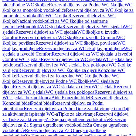
bidea
Podne WC školjke
Rezervni dijelovi za Podne WC školjke
WC
školjke za monoblok vodokotliće
Rezervni dijelovi za WC školjke za
monoblok vodokotliće
WC školjke
Rezervni dijelovi za WC
školjke
Nazidni vodokotlići za WC školjke od sanitarne
keramike
Monoblok
WC sjedala
Rezervni dijelovi za WC sjedala
WC
sjedala
Rezervni dijelovi za WC sjedala
WC školjke u izvedbi
Comfort
Rezervni dijelovi za WC školjke u izvedbi Comfort
WC
školjke, povišene
Rezervni dijelovi za WC školjke, povišene
WC
školjke, produljene
Rezervni dijelovi za WC školjke, produljene
WC
sjedala u izvedbi Comfort
Rezervni dijelovi za WC sjedala u izvedbi
Comfort
WC sjedala
Rezervni dijelovi za WC sjedala
WC sjedala bez
poklopca
Rezervni dijelovi za WC sjedala bez poklopca
WC školjke
za djecu
Rezervni dijelovi za WC školjke za djecu
Konzolne WC
školjke
Rezervni dijelovi za Konzolne WC školjke
Podne WC
školjke
Rezervni dijelovi za Podne WC školjke
WC sjedala za
djecu
Rezervni dijelovi za WC sjedala za djecu
WC sjedala
Rezervni
dijelovi za WC sjedala
WC sjedala bez poklopca
Rezervni dijelovi za
WC sjedala bez poklopca
Bidei
Konzolni bidei
Rezervni dijelovi za
Konzolni bidei
Podni bidei
Rezervni dijelovi za Podni
bidei
Pribor
Rezervni dijelovi za Pribor
Tipke za aktiviranje i uređaji
za aktiviranje ispiranja WC-a
Tipke za aktiviranje
Rezervni dijelovi
za Tipke za aktiviranje
Za Sigma ugradbene vodokotliće
Rezervni
dijelovi za Za Sigma ugradbene vodokotliće
Za Omega ugradbene
vodokotliće
Rezervni dijelovi za Za Omega ugradbene
vodokotliće
Za Kappa ugradbene vodokotliće
Rezervni dijelovi za Za