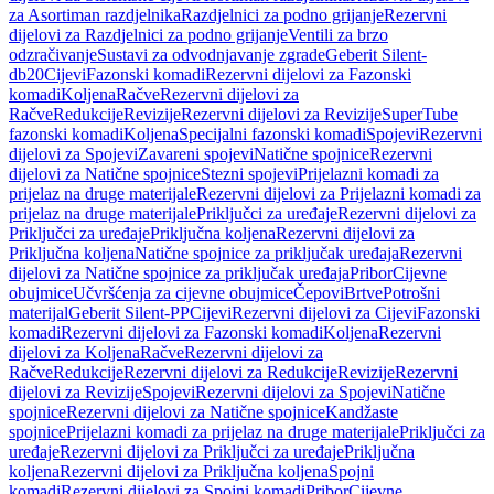
za Asortiman razdjelnika
Razdjelnici za podno grijanje
Rezervni
dijelovi za Razdjelnici za podno grijanje
Ventili za brzo
odzračivanje
Sustavi za odvodnjavanje zgrade
Geberit Silent-
db20
Cijevi
Fazonski komadi
Rezervni dijelovi za Fazonski
komadi
Koljena
Račve
Rezervni dijelovi za
Račve
Redukcije
Revizije
Rezervni dijelovi za Revizije
SuperTube
fazonski komadi
Koljena
Specijalni fazonski komadi
Spojevi
Rezervni
dijelovi za Spojevi
Zavareni spojevi
Natične spojnice
Rezervni
dijelovi za Natične spojnice
Stezni spojevi
Prijelazni komadi za
prijelaz na druge materijale
Rezervni dijelovi za Prijelazni komadi za
prijelaz na druge materijale
Priključci za uređaje
Rezervni dijelovi za
Priključci za uređaje
Priključna koljena
Rezervni dijelovi za
Priključna koljena
Natične spojnice za priključak uređaja
Rezervni
dijelovi za Natične spojnice za priključak uređaja
Pribor
Cijevne
obujmice
Učvršćenja za cijevne obujmice
Čepovi
Brtve
Potrošni
materijal
Geberit Silent-PP
Cijevi
Rezervni dijelovi za Cijevi
Fazonski
komadi
Rezervni dijelovi za Fazonski komadi
Koljena
Rezervni
dijelovi za Koljena
Račve
Rezervni dijelovi za
Račve
Redukcije
Rezervni dijelovi za Redukcije
Revizije
Rezervni
dijelovi za Revizije
Spojevi
Rezervni dijelovi za Spojevi
Natične
spojnice
Rezervni dijelovi za Natične spojnice
Kandžaste
spojnice
Prijelazni komadi za prijelaz na druge materijale
Priključci za
uređaje
Rezervni dijelovi za Priključci za uređaje
Priključna
koljena
Rezervni dijelovi za Priključna koljena
Spojni
komadi
Rezervni dijelovi za Spojni komadi
Pribor
Cijevne