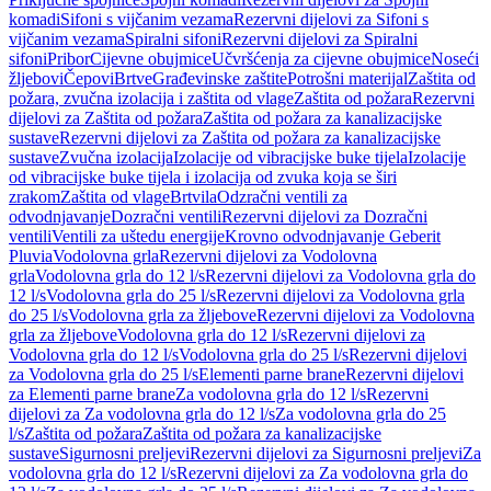
komadi
Sifoni s vijčanim vezama
Rezervni dijelovi za Sifoni s
vijčanim vezama
Spiralni sifoni
Rezervni dijelovi za Spiralni
sifoni
Pribor
Cijevne obujmice
Učvršćenja za cijevne obujmice
Noseći
žljebovi
Čepovi
Brtve
Građevinske zaštite
Potrošni materijal
Zaštita od
požara, zvučna izolacija i zaštita od vlage
Zaštita od požara
Rezervni
dijelovi za Zaštita od požara
Zaštita od požara za kanalizacijske
sustave
Rezervni dijelovi za Zaštita od požara za kanalizacijske
sustave
Zvučna izolacija
Izolacije od vibracijske buke tijela
Izolacije
od vibracijske buke tijela i izolacija od zvuka koja se širi
zrakom
Zaštita od vlage
Brtvila
Odzračni ventili za
odvodnjavanje
Dozračni ventili
Rezervni dijelovi za Dozračni
ventili
Ventili za uštedu energije
Krovno odvodnjavanje Geberit
Pluvia
Vodolovna grla
Rezervni dijelovi za Vodolovna
grla
Vodolovna grla do 12 l/s
Rezervni dijelovi za Vodolovna grla do
12 l/s
Vodolovna grla do 25 l/s
Rezervni dijelovi za Vodolovna grla
do 25 l/s
Vodolovna grla za žljebove
Rezervni dijelovi za Vodolovna
grla za žljebove
Vodolovna grla do 12 l/s
Rezervni dijelovi za
Vodolovna grla do 12 l/s
Vodolovna grla do 25 l/s
Rezervni dijelovi
za Vodolovna grla do 25 l/s
Elementi parne brane
Rezervni dijelovi
za Elementi parne brane
Za vodolovna grla do 12 l/s
Rezervni
dijelovi za Za vodolovna grla do 12 l/s
Za vodolovna grla do 25
l/s
Zaštita od požara
Zaštita od požara za kanalizacijske
sustave
Sigurnosni preljevi
Rezervni dijelovi za Sigurnosni preljevi
Za
vodolovna grla do 12 l/s
Rezervni dijelovi za Za vodolovna grla do