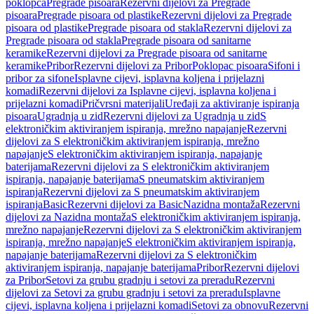
poklopca
Pregrade pisoara
Rezervni dijelovi za Pregrade
pisoara
Pregrade pisoara od plastike
Rezervni dijelovi za Pregrade
pisoara od plastike
Pregrade pisoara od stakla
Rezervni dijelovi za
Pregrade pisoara od stakla
Pregrade pisoara od sanitarne
keramike
Rezervni dijelovi za Pregrade pisoara od sanitarne
keramike
Pribor
Rezervni dijelovi za Pribor
Poklopac pisoara
Sifoni i
pribor za sifone
Isplavne cijevi, isplavna koljena i prijelazni
komadi
Rezervni dijelovi za Isplavne cijevi, isplavna koljena i
prijelazni komadi
Pričvrsni materijali
Uređaji za aktiviranje ispiranja
pisoara
Ugradnja u zid
Rezervni dijelovi za Ugradnja u zid
S
elektroničkim aktiviranjem ispiranja, mrežno napajanje
Rezervni
dijelovi za S elektroničkim aktiviranjem ispiranja, mrežno
napajanje
S elektroničkim aktiviranjem ispiranja, napajanje
baterijama
Rezervni dijelovi za S elektroničkim aktiviranjem
ispiranja, napajanje baterijama
S pneumatskim aktiviranjem
ispiranja
Rezervni dijelovi za S pneumatskim aktiviranjem
ispiranja
Basic
Rezervni dijelovi za Basic
Nazidna montaža
Rezervni
dijelovi za Nazidna montaža
S elektroničkim aktiviranjem ispiranja,
mrežno napajanje
Rezervni dijelovi za S elektroničkim aktiviranjem
ispiranja, mrežno napajanje
S elektroničkim aktiviranjem ispiranja,
napajanje baterijama
Rezervni dijelovi za S elektroničkim
aktiviranjem ispiranja, napajanje baterijama
Pribor
Rezervni dijelovi
za Pribor
Setovi za grubu gradnju i setovi za preradu
Rezervni
dijelovi za Setovi za grubu gradnju i setovi za preradu
Isplavne
cijevi, isplavna koljena i prijelazni komadi
Setovi za obnovu
Rezervni