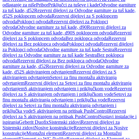
odlaganje za niše
Pribor
Priključci za tuševe i kade
Odvodne garniture
za tuš kade, d52
Rezervni dijelovi za Odvodne garniture za tuš kade,
d52
S poklopcem odvoda
Rezervni dijelovi za S poklopcem
odvoda
Poklopci odvoda
Rezervni dijelovi za Poklopci
odvoda
Odvodne garniture za tuš kade, d90
Rezervni dijelovi za
Odvodne garniture za tuš kade, d90
S poklopcem odvoda
Rezervni
dijelovi za S poklopcem odvoda
Bez poklopca odvoda
Rezervni
dijelovi za Bez poklopca odvoda
Poklopci odvoda
Rezervni dijelovi
za Poklopci odvoda
Odvodne garniture za tuš kade Sestra
Rezervni
dijelovi za Odvodne garniture za tuš kade Sestra
Bez poklopca
odvoda
Rezervni dijelovi za Bez poklopca odvoda
Odvodne
garniture za kade, d52
Rezervni dijelovi za Odvodne garniture za
kade, d52
S aktiviranjem odvrtanjem
Rezervni dijelovi za S
aktiviranjem odvrtanjem
Setovi za finu montažu aktiviranja
odvrtanjem
Rezervni dijelovi za Setovi za finu montažu aktiviranja
odvrtanjem
S aktiviranjem odvrtanjem i priključkom vode
Rezervni
dijelovi za S aktiviranjem odvrtanjem i priključkom vode
Setovi za
finu montažu aktiviranja odvrtanjem i priključka vode
Rezervni
dijelovi za Setovi za finu montažu aktiviranja odvrtanjem i
priključka vode
S aktiviranjem na pritisak PushControl
Rezervni
dijelovi za S aktiviranjem na pritisak PushControl
Sustavi instalacije i
ispiranja
Geberit Duofix
Sistemski zidovi
Rezervni dijelovi za
Sistemski zidovi
Nosive konstrukcije
Rezervni dijelovi za Nosive
konstrukcije
Montažni elementi
Rezervni dijelovi za Montažni
elementi
Elementi za WC školjke
Rezervni dijelovi za Elementi za