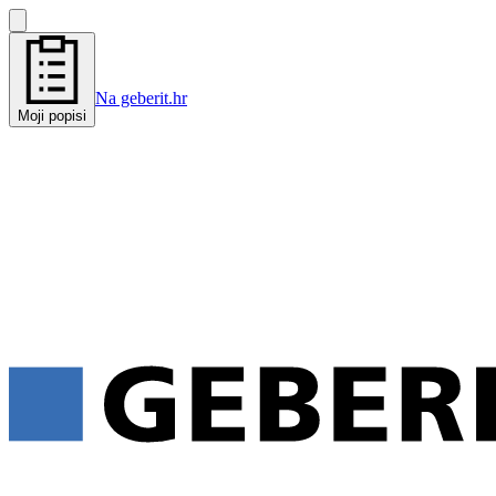
Na geberit.hr
Moji popisi