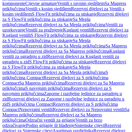
komponente
Cijevne armature
Ventili s ravnim sjedištem
Sa Mapress
priključcima
Ventili s kosim sjedištem
Rezervni dijelovi za Ventili s
kosim sjedištem
S FlowFit priključcima za stiskanje
Rezervni dijelovi
za S FlowFit priključcima za stiskanje
Sa Mepla
priključcima
Rezervni dijelovi za Sa Mepla priključcima
Ventili za
uzorkovanje
Ventili za pražnjenje
Kuglasti ventili
Rezervni dijelovi za
Kuglasti ventili
S FlowFit priključcima za stiskanje
Rezervni dijelovi
za S FlowFit priključcima za stiskanje
Sa Mepla
priključcima
Rezervni dijelovi za Sa Mepla priključcima
Sa Mapress
priključcima
Rezervni dijelovi za Sa Mapress priključcima
Kuglasti
ventili za ugradnju u zid
Rezervni dijelovi za Kuglasti ventili za
ugradnju u zid
S FlowFit priključcima za stiskanje
Rezervni dijelovi
za S FlowFit priključcima za stiskanje
Sa Mepla
priključcima
Rezervni dijelovi za Sa Mepla priključcima
S
priključcima Compact
Rezervni dijelovi za S priključcima
Compact
Sa Mapress priključcima
Rezervni dijelovi za Sa Mapress
priključcima
S navojnim priključcima
Rezervni dijelovi za S
navojnim priključcima
Zaporne i razdjelne jedinice za ugradnju u
zid
Rezervni dijelovi za Zaporne i razdjelne jedinice za ugradnju u
zid
S priključcima Compact
Rezervni dijelovi za S priključcima
Compact
Nepovratni ventili
Rezervni dijelovi za Nepovratni ventili
Sa
Mapress priključcima
Rezervni dijelovi za Sa Mapress
priključcima
Odzračni ventili za grijanje
Ventili za brzo
odzračivanje
Podno grijanje ili hlađenje
Sistemske cijevi
Rezervni
dijelovi za Sistemske cijevi
Asortiman razdjelnika
Rezervni dijelovi