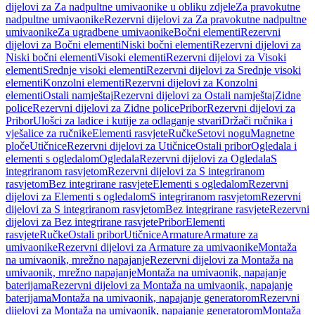
dijelovi za Za nadpultne umivaonike u obliku zdjele
Za pravokutne
nadpultne umivaonike
Rezervni dijelovi za Za pravokutne nadpultne
umivaonike
Za ugradbene umivaonike
Bočni elementi
Rezervni
dijelovi za Bočni elementi
Niski bočni elementi
Rezervni dijelovi za
Niski bočni elementi
Visoki elementi
Rezervni dijelovi za Visoki
elementi
Srednje visoki elementi
Rezervni dijelovi za Srednje visoki
elementi
Konzolni elementi
Rezervni dijelovi za Konzolni
elementi
Ostali namještaj
Rezervni dijelovi za Ostali namještaj
Zidne
police
Rezervni dijelovi za Zidne police
Pribor
Rezervni dijelovi za
Pribor
Ulošci za ladice i kutije za odlaganje stvari
Držači ručnika i
vješalice za ručnike
Elementi rasvjete
Ručke
Setovi nogu
Magnetne
ploče
Utičnice
Rezervni dijelovi za Utičnice
Ostali pribor
Ogledala i
elementi s ogledalom
Ogledala
Rezervni dijelovi za Ogledala
S
integriranom rasvjetom
Rezervni dijelovi za S integriranom
rasvjetom
Bez integrirane rasvjete
Elementi s ogledalom
Rezervni
dijelovi za Elementi s ogledalom
S integriranom rasvjetom
Rezervni
dijelovi za S integriranom rasvjetom
Bez integrirane rasvjete
Rezervni
dijelovi za Bez integrirane rasvjete
Pribor
Elementi
rasvjete
Ručke
Ostali pribor
Utičnice
Armature
Armature za
umivaonike
Rezervni dijelovi za Armature za umivaonike
Montaža
na umivaonik, mrežno napajanje
Rezervni dijelovi za Montaža na
umivaonik, mrežno napajanje
Montaža na umivaonik, napajanje
baterijama
Rezervni dijelovi za Montaža na umivaonik, napajanje
baterijama
Montaža na umivaonik, napajanje generatorom
Rezervni
dijelovi za Montaža na umivaonik, napajanje generatorom
Montaža