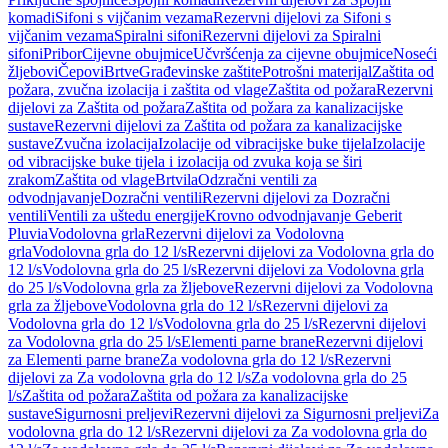
komadi
Sifoni s vijčanim vezama
Rezervni dijelovi za Sifoni s
vijčanim vezama
Spiralni sifoni
Rezervni dijelovi za Spiralni
sifoni
Pribor
Cijevne obujmice
Učvršćenja za cijevne obujmice
Noseći
žljebovi
Čepovi
Brtve
Građevinske zaštite
Potrošni materijal
Zaštita od
požara, zvučna izolacija i zaštita od vlage
Zaštita od požara
Rezervni
dijelovi za Zaštita od požara
Zaštita od požara za kanalizacijske
sustave
Rezervni dijelovi za Zaštita od požara za kanalizacijske
sustave
Zvučna izolacija
Izolacije od vibracijske buke tijela
Izolacije
od vibracijske buke tijela i izolacija od zvuka koja se širi
zrakom
Zaštita od vlage
Brtvila
Odzračni ventili za
odvodnjavanje
Dozračni ventili
Rezervni dijelovi za Dozračni
ventili
Ventili za uštedu energije
Krovno odvodnjavanje Geberit
Pluvia
Vodolovna grla
Rezervni dijelovi za Vodolovna
grla
Vodolovna grla do 12 l/s
Rezervni dijelovi za Vodolovna grla do
12 l/s
Vodolovna grla do 25 l/s
Rezervni dijelovi za Vodolovna grla
do 25 l/s
Vodolovna grla za žljebove
Rezervni dijelovi za Vodolovna
grla za žljebove
Vodolovna grla do 12 l/s
Rezervni dijelovi za
Vodolovna grla do 12 l/s
Vodolovna grla do 25 l/s
Rezervni dijelovi
za Vodolovna grla do 25 l/s
Elementi parne brane
Rezervni dijelovi
za Elementi parne brane
Za vodolovna grla do 12 l/s
Rezervni
dijelovi za Za vodolovna grla do 12 l/s
Za vodolovna grla do 25
l/s
Zaštita od požara
Zaštita od požara za kanalizacijske
sustave
Sigurnosni preljevi
Rezervni dijelovi za Sigurnosni preljevi
Za
vodolovna grla do 12 l/s
Rezervni dijelovi za Za vodolovna grla do