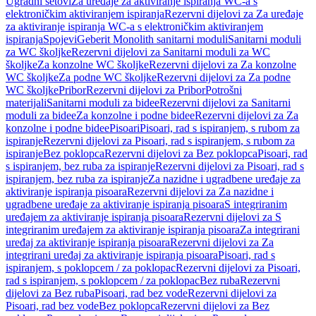
Ugradni setovi
Za uređaje za aktiviranje ispiranja WC-a s
elektroničkim aktiviranjem ispiranja
Rezervni dijelovi za Za uređaje
za aktiviranje ispiranja WC-a s elektroničkim aktiviranjem
ispiranja
Spojevi
Geberit Monolith sanitarni moduli
Sanitarni moduli
za WC školjke
Rezervni dijelovi za Sanitarni moduli za WC
školjke
Za konzolne WC školjke
Rezervni dijelovi za Za konzolne
WC školjke
Za podne WC školjke
Rezervni dijelovi za Za podne
WC školjke
Pribor
Rezervni dijelovi za Pribor
Potrošni
materijali
Sanitarni moduli za bidee
Rezervni dijelovi za Sanitarni
moduli za bidee
Za konzolne i podne bidee
Rezervni dijelovi za Za
konzolne i podne bidee
Pisoari
Pisoari, rad s ispiranjem, s rubom za
ispiranje
Rezervni dijelovi za Pisoari, rad s ispiranjem, s rubom za
ispiranje
Bez poklopca
Rezervni dijelovi za Bez poklopca
Pisoari, rad
s ispiranjem, bez ruba za ispiranje
Rezervni dijelovi za Pisoari, rad s
ispiranjem, bez ruba za ispiranje
Za nazidne i ugradbene uređaje za
aktiviranje ispiranja pisoara
Rezervni dijelovi za Za nazidne i
ugradbene uređaje za aktiviranje ispiranja pisoara
S integriranim
uređajem za aktiviranje ispiranja pisoara
Rezervni dijelovi za S
integriranim uređajem za aktiviranje ispiranja pisoara
Za integrirani
uređaj za aktiviranje ispiranja pisoara
Rezervni dijelovi za Za
integrirani uređaj za aktiviranje ispiranja pisoara
Pisoari, rad s
ispiranjem, s poklopcem / za poklopac
Rezervni dijelovi za Pisoari,
rad s ispiranjem, s poklopcem / za poklopac
Bez ruba
Rezervni
dijelovi za Bez ruba
Pisoari, rad bez vode
Rezervni dijelovi za
Pisoari, rad bez vode
Bez poklopca
Rezervni dijelovi za Bez