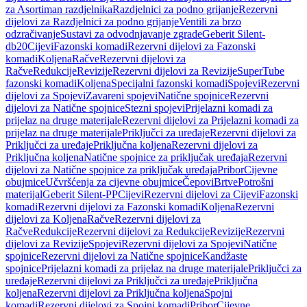
za Asortiman razdjelnika
Razdjelnici za podno grijanje
Rezervni
dijelovi za Razdjelnici za podno grijanje
Ventili za brzo
odzračivanje
Sustavi za odvodnjavanje zgrade
Geberit Silent-
db20
Cijevi
Fazonski komadi
Rezervni dijelovi za Fazonski
komadi
Koljena
Račve
Rezervni dijelovi za
Račve
Redukcije
Revizije
Rezervni dijelovi za Revizije
SuperTube
fazonski komadi
Koljena
Specijalni fazonski komadi
Spojevi
Rezervni
dijelovi za Spojevi
Zavareni spojevi
Natične spojnice
Rezervni
dijelovi za Natične spojnice
Stezni spojevi
Prijelazni komadi za
prijelaz na druge materijale
Rezervni dijelovi za Prijelazni komadi za
prijelaz na druge materijale
Priključci za uređaje
Rezervni dijelovi za
Priključci za uređaje
Priključna koljena
Rezervni dijelovi za
Priključna koljena
Natične spojnice za priključak uređaja
Rezervni
dijelovi za Natične spojnice za priključak uređaja
Pribor
Cijevne
obujmice
Učvršćenja za cijevne obujmice
Čepovi
Brtve
Potrošni
materijal
Geberit Silent-PP
Cijevi
Rezervni dijelovi za Cijevi
Fazonski
komadi
Rezervni dijelovi za Fazonski komadi
Koljena
Rezervni
dijelovi za Koljena
Račve
Rezervni dijelovi za
Račve
Redukcije
Rezervni dijelovi za Redukcije
Revizije
Rezervni
dijelovi za Revizije
Spojevi
Rezervni dijelovi za Spojevi
Natične
spojnice
Rezervni dijelovi za Natične spojnice
Kandžaste
spojnice
Prijelazni komadi za prijelaz na druge materijale
Priključci za
uređaje
Rezervni dijelovi za Priključci za uređaje
Priključna
koljena
Rezervni dijelovi za Priključna koljena
Spojni
komadi
Rezervni dijelovi za Spojni komadi
Pribor
Cijevne