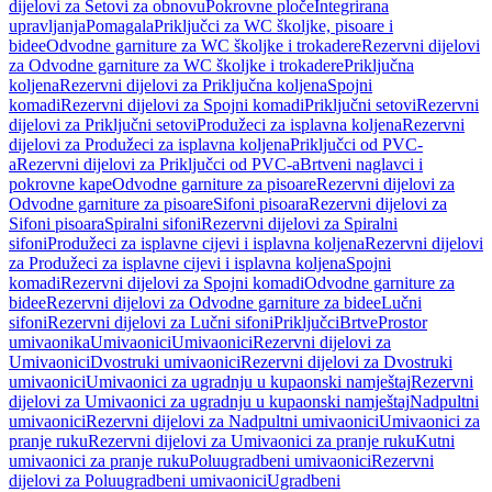
dijelovi za Setovi za obnovu
Pokrovne ploče
Integrirana
upravljanja
Pomagala
Priključci za WC školjke, pisoare i
bidee
Odvodne garniture za WC školjke i trokadere
Rezervni dijelovi
za Odvodne garniture za WC školjke i trokadere
Priključna
koljena
Rezervni dijelovi za Priključna koljena
Spojni
komadi
Rezervni dijelovi za Spojni komadi
Priključni setovi
Rezervni
dijelovi za Priključni setovi
Produžeci za isplavna koljena
Rezervni
dijelovi za Produžeci za isplavna koljena
Priključci od PVC-
a
Rezervni dijelovi za Priključci od PVC-a
Brtveni naglavci i
pokrovne kape
Odvodne garniture za pisoare
Rezervni dijelovi za
Odvodne garniture za pisoare
Sifoni pisoara
Rezervni dijelovi za
Sifoni pisoara
Spiralni sifoni
Rezervni dijelovi za Spiralni
sifoni
Produžeci za isplavne cijevi i isplavna koljena
Rezervni dijelovi
za Produžeci za isplavne cijevi i isplavna koljena
Spojni
komadi
Rezervni dijelovi za Spojni komadi
Odvodne garniture za
bidee
Rezervni dijelovi za Odvodne garniture za bidee
Lučni
sifoni
Rezervni dijelovi za Lučni sifoni
Priključci
Brtve
Prostor
umivaonika
Umivaonici
Umivaonici
Rezervni dijelovi za
Umivaonici
Dvostruki umivaonici
Rezervni dijelovi za Dvostruki
umivaonici
Umivaonici za ugradnju u kupaonski namještaj
Rezervni
dijelovi za Umivaonici za ugradnju u kupaonski namještaj
Nadpultni
umivaonici
Rezervni dijelovi za Nadpultni umivaonici
Umivaonici za
pranje ruku
Rezervni dijelovi za Umivaonici za pranje ruku
Kutni
umivaonici za pranje ruku
Poluugradbeni umivaonici
Rezervni
dijelovi za Poluugradbeni umivaonici
Ugradbeni