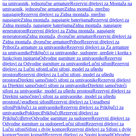
na umivaonik, jednoručne armature
Rezervni dijelovi za Montaža na
umivaonik, jednoručne armature
Zidna montaža, mrežno
napajanje
Rezervni dijelovi za Zidna montaža, mrežno
napajanje
Zidna montaža, napajanje baterijama
Rezervni dijelovi za
Zidna montaža, napajanje baterijama
Zidna montaža, napajanje
generatorom
Rezervni dijelovi za Zidna montaža, napajanje
generatorom
Zidna montaža, dvoručne armature
Rezervni dijelovi za
Zidna montaža, dvoručne armature
Pribor
Rezervni dijelovi za
Pribor
Za armature za umivaonike
Rezervni dijelovi za Za armature
za umivaonike
Priključci za umivaonike, sudopere, uređaje i korita s
funkcijom ispiranja
Odvodne garniture za umivaonike
Rezervni
dijelovi za Odvodne garniture za umivaonike
Lučni sifoni
Rezervni
dijelovi za Lučni sifoni
Lučni sifoni, model za uštedu
prostora
Rezervni dijelovi za Lučni sifoni, model za uštedu
prostora
Direktni samočisteći sifoni za umivaonike
Rezervni dijelovi
za Direktni samočisteći sifoni za umivaonike
Direktni samočisteći
sifoni za umivaonike, model za uštedu prostora
Rezervni dijelovi za
Direktni samočisteći sifoni za umivaonike, model za uštedu
prostora
Ugradbeni sifoni
Rezervni dijelovi za Ugradbeni
sifoni
Priključci za umivaonike
Rezervni dijelovi za Priključci za
umivaonike
Poklopci
Priključci
Rezervni dijelovi za
Priključci
Brtve
Odvodne garniture za sudopere
Rezervni dijelovi za
Odvodne garniture za sudopere
Lučni sifoni
Rezervni dijelovi za
Lučni sifoni
Sifoni s dvije komore
Rezervni dijelovi za Sifoni s dvije
komore
Spojni komadi
Rezervni dijelovi za Spojni komadi
Odvodne