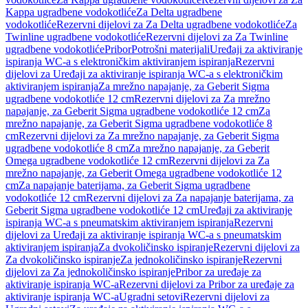
Kappa ugradbene vodokotliće
Za Delta ugradbene
vodokotliće
Rezervni dijelovi za Za Delta ugradbene vodokotliće
Za
Twinline ugradbene vodokotliće
Rezervni dijelovi za Za Twinline
ugradbene vodokotliće
Pribor
Potrošni materijali
Uređaji za aktiviranje
ispiranja WC-a s elektroničkim aktiviranjem ispiranja
Rezervni
dijelovi za Uređaji za aktiviranje ispiranja WC-a s elektroničkim
aktiviranjem ispiranja
Za mrežno napajanje, za Geberit Sigma
ugradbene vodokotliće 12 cm
Rezervni dijelovi za Za mrežno
napajanje, za Geberit Sigma ugradbene vodokotliće 12 cm
Za
mrežno napajanje, za Geberit Sigma ugradbene vodokotliće 8
cm
Rezervni dijelovi za Za mrežno napajanje, za Geberit Sigma
ugradbene vodokotliće 8 cm
Za mrežno napajanje, za Geberit
Omega ugradbene vodokotliće 12 cm
Rezervni dijelovi za Za
mrežno napajanje, za Geberit Omega ugradbene vodokotliće 12
cm
Za napajanje baterijama, za Geberit Sigma ugradbene
vodokotliće 12 cm
Rezervni dijelovi za Za napajanje baterijama, za
Geberit Sigma ugradbene vodokotliće 12 cm
Uređaji za aktiviranje
ispiranja WC-a s pneumatskim aktiviranjem ispiranja
Rezervni
dijelovi za Uređaji za aktiviranje ispiranja WC-a s pneumatskim
aktiviranjem ispiranja
Za dvokoličinsko ispiranje
Rezervni dijelovi za
Za dvokoličinsko ispiranje
Za jednokoličinsko ispiranje
Rezervni
dijelovi za Za jednokoličinsko ispiranje
Pribor za uređaje za
aktiviranje ispiranja WC-a
Rezervni dijelovi za Pribor za uređaje za
aktiviranje ispiranja WC-a
Ugradni setovi
Rezervni dijelovi za