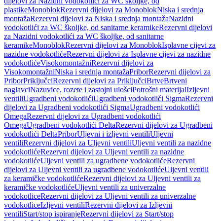
dijelovi za Nazidni vodokotlići za WC školjke, od
plastike
Monoblok
Rezervni dijelovi za Monoblok
Niska i srednja
montaža
Rezervni dijelovi za Niska i srednja montaža
Nazidni
vodokotlići za WC školjke, od sanitarne keramike
Rezervni dijelovi
za Nazidni vodokotlići za WC školjke, od sanitarne
keramike
Monoblok
Rezervni dijelovi za Monoblok
Isplavne cijevi za
nazidne vodokotliće
Rezervni dijelovi za Isplavne cijevi za nazidne
vodokotliće
Visokomontažni
Rezervni dijelovi za
Visokomontažni
Niska i srednja montaža
Pribor
Rezervni dijelovi za
Pribor
Priključci
Rezervni dijelovi za Priključci
Brtve
Brtveni
naglavci
Nazuvice, rozete i zastojni ulošci
Potrošni materijal
Izljevni
ventili
Ugradbeni vodokotlići
Ugradbeni vodokotlići Sigma
Rezervni
dijelovi za Ugradbeni vodokotlići Sigma
Ugradbeni vodokotlići
Omega
Rezervni dijelovi za Ugradbeni vodokotlići
Omega
Ugradbeni vodokotlići Delta
Rezervni dijelovi za Ugradbeni
vodokotlići Delta
Pribor
Uljevni i izljevni ventili
Uljevni
ventili
Rezervni dijelovi za Uljevni ventili
Uljevni ventili za nazidne
vodokotliće
Rezervni dijelovi za Uljevni ventili za nazidne
vodokotliće
Uljevni ventili za ugradbene vodokotliće
Rezervni
dijelovi za Uljevni ventili za ugradbene vodokotliće
Uljevni ventili
za keramičke vodokotliće
Rezervni dijelovi za Uljevni ventili za
keramičke vodokotliće
Uljevni ventili za univerzalne
vodokotlice
Rezervni dijelovi za Uljevni ventili za univerzalne
vodokotlice
Izljevni ventili
Rezervni dijelovi za Izljevni
ventili
Start/stop ispiranje
Rezervni dijelovi za Start/stop