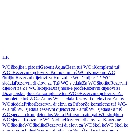
HR
WC školjke i pisoari
Geberit AquaClean tuš WC-i
Kompletni tuš
WC-i
Rezervni dijelovi za Kompletni tuš WC-i
Konzolne WC
školjke
Rezervni dijelovi za Konzolne WC školjke
Tuš WC
sjedala
Rezervni dijelovi za Tuš WC sjedala
Za WC školjke
Rezervni
dijelovi za Za WC školjke
Dizajnerske ploče
Rezervni dijelovi za
Dizajnerske ploče
Za kompletne tuš WC-e
Rezervni dijelovi za Za
kompletne tuš WC-e
Za tuš WC sjedala
Rezervni dijelovi za Za tuš
WC sjedala
Pribor
Rezervni dijelovi za Pribor
Za kompletne tuš WC-
e
Za tuš WC sjedala
Rezervni dijelovi za Za tuš WC sjedala
Za tuš
WC sjedala i kompletne tuš WC-e
Potrošni materijali
WC školjke i
WC sjedala
Konzolne WC školjke
Rezervni dijelovi za Konzolne
WC školjke
WC školjke
Rezervni dijelovi za WC školjke
WC školjke
s funkcijom bidea
Rezervni dijelovi za WC školjke s funkcijom