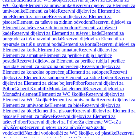
WC školjke
Elementi za umivaonike
Rezervni dijelovi za Elementi za
umivaonike
Elementi za bide
Rezervni dijelovi za Elementi za
bide
Elementi za pisoare
Rezervni dijelovi za Elementi za
pisoare
Elementi za tuševe sa zidnim odvodom
Rezervni dijelovi za
Elementi za tuševe sa zidnim odvodom
Elementi za tuševe i
kade
Rezervni dijelovi za Elementi za tuševe i kade
Elementi za
pregrade za tuš u ravnini poda
Rezervni dijelovi za Elementi za
pregrade za tuš u ravnini poda
Elementi za korita
Rezervni dijelovi za
Elementi za korita
Elementi za armature
Rezervni dijelovi za
Elementi za armature
Elementi za perilice rublja i perilice
posuđa
Rezervni dijelovi za Elementi za perilice rublja i perilice
posuđa
Elementi za konzolna opterećenja
Rezervni dijelovi za
Elementi za konzolna opterećenja
Elementi za sudopere
Rezervni
dijelovi za Elementi za sudopere
Elementi za zidne bojlere
Rezervni
dijelovi za Elementi za zidne bojlere
Pribor
Rezervni dijelovi za
Pribor
Geberit Kombifix
Montažni elementi
Rezervni dijelovi za
Montažni elementi
Elementi za WC školjke
Rezervni dijelovi za
Elementi za WC školjke
Elementi za umivaonike
Rezervni dijelovi za
Elementi za umivaonike
Elementi za bide
Rezervni dijelovi za
Elementi za bide
Elementi za pisoare
Rezervni dijelovi za Elementi za
pisoare
Elementi za tuševe
Rezervni dijelovi za Elementi za
tuševe
Pribor
Rezervni dijelovi za Pribor
Za elemente WC-a
Za
učvršćenja
Rezervni dijelovi za Za učvršćenja
Nazidni
vodokotlići
Nazidni vodokotlići za WC školjke, od plastike
Rezervni