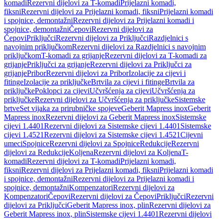
komadi
Rezervni dijelovi za T-komadi
Prijelazni komadi,
fiksni
Rezervni dijelovi za Prijelazni komadi, fiksni
Prijelazni komadi
i spojnice, demontažni
Rezervni dijelovi za Prijelazni komadi i
spojnice, demontažni
Čepovi
Rezervni dijelovi za
Čepovi
Priključci
Rezervni dijelovi za Priključci
Razdjelnici s
navojnim priključkom
Rezervni dijelovi za Razdjelnici s navojnim
priključkom
T-komadi za grijanje
Rezervni dijelovi za T-komadi za
grijanje
Priključci za grijanje
Rezervni dijelovi za Priključci za
grijanje
Pribor
Rezervni dijelovi za Pribor
Izolacije za cijevi i
fitinge
Izolacije za priključke
Brtvila za cijevi i fitinge
Brtvila za
priključke
Poklopci za cijevi
Učvršćenja za cijevi
Učvršćenja za
priključke
Rezervni dijelovi za Učvršćenja za priključke
Sistemske
brtve
Set vijaka za prirubničke spojeve
Geberit Mapress inox
Geberit
Mapress inox
Rezervni dijelovi za Geberit Mapress inox
Sistemske
cijevi 1.4401
Rezervni dijelovi za Sistemske cijevi 1.4401
Sistemske
cijevi 1.4521
Rezervni dijelovi za Sistemske cijevi 1.4521
Cijevni
umeci
Spojnice
Rezervni dijelovi za Spojnice
Redukcije
Rezervni
dijelovi za Redukcije
Koljena
Rezervni dijelovi za Koljena
T-
komadi
Rezervni dijelovi za T-komadi
Prijelazni komadi,
fiksni
Rezervni dijelovi za Prijelazni komadi, fiksni
Prijelazni komadi
i spojnice, demontažni
Rezervni dijelovi za Prijelazni komadi i
spojnice, demontažni
Kompenzatori
Rezervni dijelovi za
Kompenzatori
Čepovi
Rezervni dijelovi za Čepovi
Priključci
Rezervni
dijelovi za Priključci
Geberit Mapress inox, plin
Rezervni dijelovi za
Geberit Mapress inox, plin
Sistemske cijevi 1.4401
Rezervni dijelovi