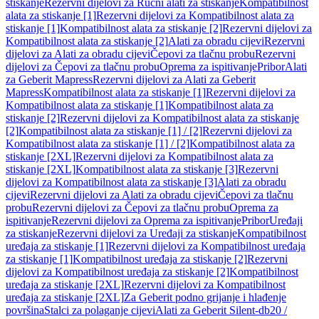
stiskanje
Rezervni dijelovi za Ručni alati za stiskanje
Kompatibilnost
alata za stiskanje [1]
Rezervni dijelovi za Kompatibilnost alata za
stiskanje [1]
Kompatibilnost alata za stiskanje [2]
Rezervni dijelovi za
Kompatibilnost alata za stiskanje [2]
Alati za obradu cijevi
Rezervni
dijelovi za Alati za obradu cijevi
Čepovi za tlačnu probu
Rezervni
dijelovi za Čepovi za tlačnu probu
Oprema za ispitivanje
Pribor
Alati
za Geberit Mapress
Rezervni dijelovi za Alati za Geberit
Mapress
Kompatibilnost alata za stiskanje [1]
Rezervni dijelovi za
Kompatibilnost alata za stiskanje [1]
Kompatibilnost alata za
stiskanje [2]
Rezervni dijelovi za Kompatibilnost alata za stiskanje
[2]
Kompatibilnost alata za stiskanje [1] / [2]
Rezervni dijelovi za
Kompatibilnost alata za stiskanje [1] / [2]
Kompatibilnost alata za
stiskanje [2XL]
Rezervni dijelovi za Kompatibilnost alata za
stiskanje [2XL]
Kompatibilnost alata za stiskanje [3]
Rezervni
dijelovi za Kompatibilnost alata za stiskanje [3]
Alati za obradu
cijevi
Rezervni dijelovi za Alati za obradu cijevi
Čepovi za tlačnu
probu
Rezervni dijelovi za Čepovi za tlačnu probu
Oprema za
ispitivanje
Rezervni dijelovi za Oprema za ispitivanje
Pribor
Uređaji
za stiskanje
Rezervni dijelovi za Uređaji za stiskanje
Kompatibilnost
uređaja za stiskanje [1]
Rezervni dijelovi za Kompatibilnost uređaja
za stiskanje [1]
Kompatibilnost uređaja za stiskanje [2]
Rezervni
dijelovi za Kompatibilnost uređaja za stiskanje [2]
Kompatibilnost
uređaja za stiskanje [2XL]
Rezervni dijelovi za Kompatibilnost
uređaja za stiskanje [2XL]
Za Geberit podno grijanje i hlađenje
površina
Stalci za polaganje cijevi
Alati za Geberit Silent-db20 /