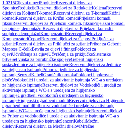
1.0215
Cijevni umeci
Spojnice
Rezervni dijelovi za
Spojnice
Redukcije
Rezervni dijelovi za Redukcije
Koljena
Rezervni
dijelovi za Koljena
T-komadi
Rezervni dijelovi za T-komadi
Križni
komadi
Rezervni dijelovi za Križni komadi
Prijelazni komadi,
fiksni
Rezervni dijelovi za Prijelazni komadi, fiksni
Prijelazni komadi
i spojnice, demontažni
Rezervni dijelovi za Prijelazni komadi i
spojnice, demontažni
Kompenzatori
Rezervni dijelovi za
Kompenzatori
Čepovi
Rezervni dijelovi za Čepovi
Priključci za
grijanje
Rezervni dijelovi za Priključci za grijanje
Pribor za Geberit
Mapress C-čelik
Brtvila za cijevi i fitinge
Poklopci za
cijevi
Učvršćenja za cijevi
Učvršćenja za priključke
Sistemske
brtve
Set vijaka za prirubničke spojeve
Geberit higijenski
sustav
Jedinice za higijensko ispiranje
Rezervni dijelovi za Jedinice
za higijensko ispiranje
Pribor za jedinice za higijensko
ispiranje
Senzori
Kabeli
Graničnik protoka
Poklopci i pokrovne
ploče
Vodokotlići i uređaji za aktiviranje ispiranja WC-a s uređajem
za higijensko ispiranje
Rezervni dijelovi za Vodokotlići i uređaji za
aktiviranje ispiranja WC-a s uređajem za higijensko
ispiranje
Ugradbeni vodokotlići s uređajem za higijensko
ispiranje
Higijenski ugradbeni moduli
Rezervni dijelovi za Higijenski
ugradbeni moduli
Pribor za vodokotliće i uređaje za aktiviranje
ispiranja WC-a s uređajem za higijensko ispiranje
Rezervni dijelovi
za Pribor za vodokotliće i uređaje za aktiviranje ispiranja WC-a s
uređajem za higijensko ispiranje
Senzori
Kabeli
Mrežni
dijelovi
Rezervni dijelovi za Mrežni dijelovi
Mrežne