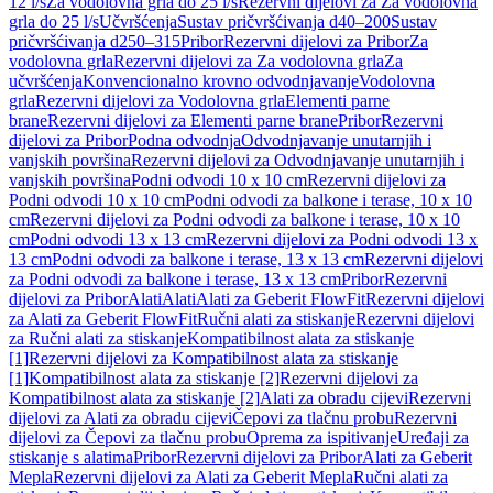
12 l/s
Za vodolovna grla do 25 l/s
Rezervni dijelovi za Za vodolovna
grla do 25 l/s
Učvršćenja
Sustav pričvršćivanja d40–200
Sustav
pričvršćivanja d250–315
Pribor
Rezervni dijelovi za Pribor
Za
vodolovna grla
Rezervni dijelovi za Za vodolovna grla
Za
učvršćenja
Konvencionalno krovno odvodnjavanje
Vodolovna
grla
Rezervni dijelovi za Vodolovna grla
Elementi parne
brane
Rezervni dijelovi za Elementi parne brane
Pribor
Rezervni
dijelovi za Pribor
Podna odvodnja
Odvodnjavanje unutarnjih i
vanjskih površina
Rezervni dijelovi za Odvodnjavanje unutarnjih i
vanjskih površina
Podni odvodi 10 x 10 cm
Rezervni dijelovi za
Podni odvodi 10 x 10 cm
Podni odvodi za balkone i terase, 10 x 10
cm
Rezervni dijelovi za Podni odvodi za balkone i terase, 10 x 10
cm
Podni odvodi 13 x 13 cm
Rezervni dijelovi za Podni odvodi 13 x
13 cm
Podni odvodi za balkone i terase, 13 x 13 cm
Rezervni dijelovi
za Podni odvodi za balkone i terase, 13 x 13 cm
Pribor
Rezervni
dijelovi za Pribor
Alati
Alati
Alati za Geberit FlowFit
Rezervni dijelovi
za Alati za Geberit FlowFit
Ručni alati za stiskanje
Rezervni dijelovi
za Ručni alati za stiskanje
Kompatibilnost alata za stiskanje
[1]
Rezervni dijelovi za Kompatibilnost alata za stiskanje
[1]
Kompatibilnost alata za stiskanje [2]
Rezervni dijelovi za
Kompatibilnost alata za stiskanje [2]
Alati za obradu cijevi
Rezervni
dijelovi za Alati za obradu cijevi
Čepovi za tlačnu probu
Rezervni
dijelovi za Čepovi za tlačnu probu
Oprema za ispitivanje
Uređaji za
stiskanje s alatima
Pribor
Rezervni dijelovi za Pribor
Alati za Geberit
Mepla
Rezervni dijelovi za Alati za Geberit Mepla
Ručni alati za