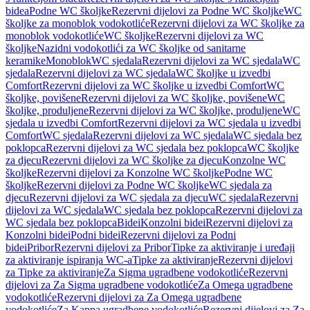
bidea
Podne WC školjke
Rezervni dijelovi za Podne WC školjke
WC
školjke za monoblok vodokotliće
Rezervni dijelovi za WC školjke za
monoblok vodokotliće
WC školjke
Rezervni dijelovi za WC
školjke
Nazidni vodokotlići za WC školjke od sanitarne
keramike
Monoblok
WC sjedala
Rezervni dijelovi za WC sjedala
WC
sjedala
Rezervni dijelovi za WC sjedala
WC školjke u izvedbi
Comfort
Rezervni dijelovi za WC školjke u izvedbi Comfort
WC
školjke, povišene
Rezervni dijelovi za WC školjke, povišene
WC
školjke, produljene
Rezervni dijelovi za WC školjke, produljene
WC
sjedala u izvedbi Comfort
Rezervni dijelovi za WC sjedala u izvedbi
Comfort
WC sjedala
Rezervni dijelovi za WC sjedala
WC sjedala bez
poklopca
Rezervni dijelovi za WC sjedala bez poklopca
WC školjke
za djecu
Rezervni dijelovi za WC školjke za djecu
Konzolne WC
školjke
Rezervni dijelovi za Konzolne WC školjke
Podne WC
školjke
Rezervni dijelovi za Podne WC školjke
WC sjedala za
djecu
Rezervni dijelovi za WC sjedala za djecu
WC sjedala
Rezervni
dijelovi za WC sjedala
WC sjedala bez poklopca
Rezervni dijelovi za
WC sjedala bez poklopca
Bidei
Konzolni bidei
Rezervni dijelovi za
Konzolni bidei
Podni bidei
Rezervni dijelovi za Podni
bidei
Pribor
Rezervni dijelovi za Pribor
Tipke za aktiviranje i uređaji
za aktiviranje ispiranja WC-a
Tipke za aktiviranje
Rezervni dijelovi
za Tipke za aktiviranje
Za Sigma ugradbene vodokotliće
Rezervni
dijelovi za Za Sigma ugradbene vodokotliće
Za Omega ugradbene
vodokotliće
Rezervni dijelovi za Za Omega ugradbene
vodokotliće
Za Kappa ugradbene vodokotliće
Rezervni dijelovi za Za