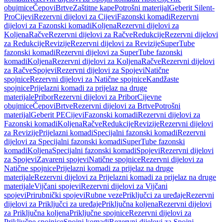
obujmice
Čepovi
Brtve
Zaštitne kape
Potrošni materijal
Geberit Silent-
Pro
Cijevi
Rezervni dijelovi za Cijevi
Fazonski komadi
Rezervni
dijelovi za Fazonski komadi
Koljena
Rezervni dijelovi za
Koljena
Račve
Rezervni dijelovi za Račve
Redukcije
Rezervni dijelovi
za Redukcije
Revizije
Rezervni dijelovi za Revizije
SuperTube
fazonski komadi
Rezervni dijelovi za SuperTube fazonski
komadi
Koljena
Rezervni dijelovi za Koljena
Račve
Rezervni dijelovi
za Račve
Spojevi
Rezervni dijelovi za Spojevi
Natične
spojnice
Rezervni dijelovi za Natične spojnice
Kandžaste
spojnice
Prijelazni komadi za prijelaz na druge
materijale
Pribor
Rezervni dijelovi za Pribor
Cijevne
obujmice
Čepovi
Brtve
Rezervni dijelovi za Brtve
Potrošni
materijal
Geberit PE
Cijevi
Fazonski komadi
Rezervni dijelovi za
Fazonski komadi
Koljena
Račve
Redukcije
Revizije
Rezervni dijelovi
za Revizije
Prijelazni komadi
Specijalni fazonski komadi
Rezervni
dijelovi za Specijalni fazonski komadi
SuperTube fazonski
komadi
Koljena
Specijalni fazonski komadi
Spojevi
Rezervni dijelovi
za Spojevi
Zavareni spojevi
Natične spojnice
Rezervni dijelovi za
Natične spojnice
Prijelazni komadi za prijelaz na druge
materijale
Rezervni dijelovi za Prijelazni komadi za prijelaz na druge
materijale
Vijčani spojevi
Rezervni dijelovi za Vijčani
spojevi
Prirubnički spojevi
Rubne veze
Priključci za uređaje
Rezervni
dijelovi za Priključci za uređaje
Priključna koljena
Rezervni dijelovi
za Priključna koljena
Priključne spojnice
Rezervni dijelovi za
Priključne spojnice
Spojni komadi
Rezervni dijelovi za Spojni