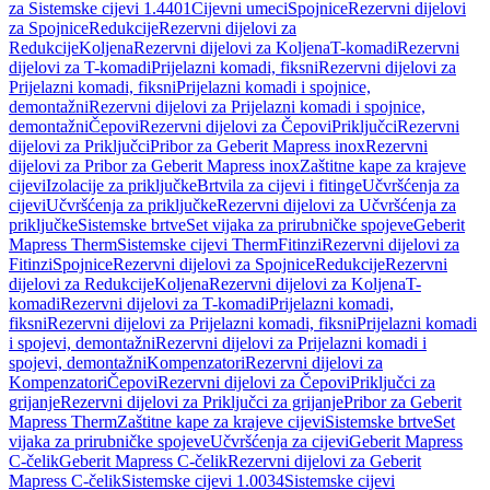
za Sistemske cijevi 1.4401
Cijevni umeci
Spojnice
Rezervni dijelovi
za Spojnice
Redukcije
Rezervni dijelovi za
Redukcije
Koljena
Rezervni dijelovi za Koljena
T-komadi
Rezervni
dijelovi za T-komadi
Prijelazni komadi, fiksni
Rezervni dijelovi za
Prijelazni komadi, fiksni
Prijelazni komadi i spojnice,
demontažni
Rezervni dijelovi za Prijelazni komadi i spojnice,
demontažni
Čepovi
Rezervni dijelovi za Čepovi
Priključci
Rezervni
dijelovi za Priključci
Pribor za Geberit Mapress inox
Rezervni
dijelovi za Pribor za Geberit Mapress inox
Zaštitne kape za krajeve
cijevi
Izolacije za priključke
Brtvila za cijevi i fitinge
Učvršćenja za
cijevi
Učvršćenja za priključke
Rezervni dijelovi za Učvršćenja za
priključke
Sistemske brtve
Set vijaka za prirubničke spojeve
Geberit
Mapress Therm
Sistemske cijevi Therm
Fitinzi
Rezervni dijelovi za
Fitinzi
Spojnice
Rezervni dijelovi za Spojnice
Redukcije
Rezervni
dijelovi za Redukcije
Koljena
Rezervni dijelovi za Koljena
T-
komadi
Rezervni dijelovi za T-komadi
Prijelazni komadi,
fiksni
Rezervni dijelovi za Prijelazni komadi, fiksni
Prijelazni komadi
i spojevi, demontažni
Rezervni dijelovi za Prijelazni komadi i
spojevi, demontažni
Kompenzatori
Rezervni dijelovi za
Kompenzatori
Čepovi
Rezervni dijelovi za Čepovi
Priključci za
grijanje
Rezervni dijelovi za Priključci za grijanje
Pribor za Geberit
Mapress Therm
Zaštitne kape za krajeve cijevi
Sistemske brtve
Set
vijaka za prirubničke spojeve
Učvršćenja za cijevi
Geberit Mapress
C-čelik
Geberit Mapress C-čelik
Rezervni dijelovi za Geberit
Mapress C-čelik
Sistemske cijevi 1.0034
Sistemske cijevi