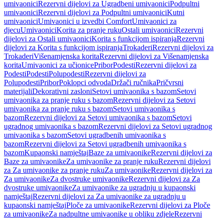
umivaonici
Rezervni dijelovi za Ugradbeni umivaonici
Podpultni
umivaonici
Rezervni dijelovi za Podpultni umivaonici
Kutni
umivaonici
Umivaonici u izvedbi Comfort
Umivaonici za
djecu
Umivaonici
Korita za pranje ruku
Ostali umivaonici
Rezervni
dijelovi za Ostali umivaonici
Korita s funkcijom ispiranja
Rezervni
dijelovi za Korita s funkcijom ispiranja
Trokaderi
Rezervni dijelovi za
Trokaderi
Višenamjenska korita
Rezervni dijelovi za Višenamjenska
korita
Umivaonici za učionice
Pribor
Podesti
Rezervni dijelovi za
Podesti
Podesti
Polupodesti
Rezervni dijelovi za
Polupodesti
Pribor
Poklopci odvoda
Držači ručnika
Pričvrsni
materijali
Dekorativni zasloni
Setovi umivaonika s bazom
Setovi
umivaonika za pranje ruku s bazom
Rezervni dijelovi za Setovi
umivaonika za pranje ruku s bazom
Setovi umivaonika s
bazom
Rezervni dijelovi za Setovi umivaonika s bazom
Setovi
ugradnog umivaonika s bazom
Rezervni dijelovi za Setovi ugradnog
umivaonika s bazom
Setovi ugradbenih umivaonika s
bazom
Rezervni dijelovi za Setovi ugradbenih umivaonika s
bazom
Kupaonski namještaj
Baze za umivaonike
Rezervni dijelovi za
Baze za umivaonike
Za umivaonike za pranje ruku
Rezervni dijelovi
za Za umivaonike za pranje ruku
Za umivaonike
Rezervni dijelovi za
Za umivaonike
Za dvostruke umivaonike
Rezervni dijelovi za Za
dvostruke umivaonike
Za umivaonike za ugradnju u kupaonski
namještaj
Rezervni dijelovi za Za umivaonike za ugradnju u
kupaonski namještaj
Ploče za umivaonike
Rezervni dijelovi za Ploče
za umivaonike
Za nadpultne umivaonike u obliku zdjele
Rezervni