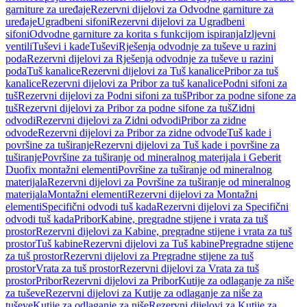
garniture za uređaje
Rezervni dijelovi za Odvodne garniture za
uređaje
Ugradbeni sifoni
Rezervni dijelovi za Ugradbeni
sifoni
Odvodne garniture za korita s funkcijom ispiranja
Izljevni
ventili
Tuševi i kade
Tuševi
Rješenja odvodnje za tuševe u razini
poda
Rezervni dijelovi za Rješenja odvodnje za tuševe u razini
poda
Tuš kanalice
Rezervni dijelovi za Tuš kanalice
Pribor za tuš
kanalice
Rezervni dijelovi za Pribor za tuš kanalice
Podni sifoni za
tuš
Rezervni dijelovi za Podni sifoni za tuš
Pribor za podne sifone za
tuš
Rezervni dijelovi za Pribor za podne sifone za tuš
Zidni
odvodi
Rezervni dijelovi za Zidni odvodi
Pribor za zidne
odvode
Rezervni dijelovi za Pribor za zidne odvode
Tuš kade i
površine za tuširanje
Rezervni dijelovi za Tuš kade i površine za
tuširanje
Površine za tuširanje od mineralnog materijala i Geberit
Duofix montažni elementi
Površine za tuširanje od mineralnog
materijala
Rezervni dijelovi za Površine za tuširanje od mineralnog
materijala
Montažni elementi
Rezervni dijelovi za Montažni
elementi
Specifični odvodi tuš kada
Rezervni dijelovi za Specifični
odvodi tuš kada
Pribor
Kabine, pregradne stijene i vrata za tuš
prostor
Rezervni dijelovi za Kabine, pregradne stijene i vrata za tuš
prostor
Tuš kabine
Rezervni dijelovi za Tuš kabine
Pregradne stijene
za tuš prostor
Rezervni dijelovi za Pregradne stijene za tuš
prostor
Vrata za tuš prostor
Rezervni dijelovi za Vrata za tuš
prostor
Pribor
Rezervni dijelovi za Pribor
Kutije za odlaganje za niše
za tuševe
Rezervni dijelovi za Kutije za odlaganje za niše za
tuševe
Kutije za odlaganje za niše
Rezervni dijelovi za Kutije za