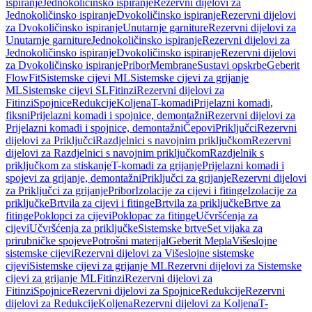
ispiranje
Jednokoličinsko ispiranje
Rezervni dijelovi za
Jednokoličinsko ispiranje
Dvokoličinsko ispiranje
Rezervni dijelovi
za Dvokoličinsko ispiranje
Unutarnje garniture
Rezervni dijelovi za
Unutarnje garniture
Jednokoličinsko ispiranje
Rezervni dijelovi za
Jednokoličinsko ispiranje
Dvokoličinsko ispiranje
Rezervni dijelovi
za Dvokoličinsko ispiranje
Pribor
Membrane
Sustavi opskrbe
Geberit
FlowFit
Sistemske cijevi ML
Sistemske cijevi za grijanje
ML
Sistemske cijevi SL
Fitinzi
Rezervni dijelovi za
Fitinzi
Spojnice
Redukcije
Koljena
T-komadi
Prijelazni komadi,
fiksni
Prijelazni komadi i spojnice, demontažni
Rezervni dijelovi za
Prijelazni komadi i spojnice, demontažni
Čepovi
Priključci
Rezervni
dijelovi za Priključci
Razdjelnici s navojnim priključkom
Rezervni
dijelovi za Razdjelnici s navojnim priključkom
Razdjelnik s
priključkom za stiskanje
T-komadi za grijanje
Prijelazni komadi i
spojevi za grijanje, demontažni
Priključci za grijanje
Rezervni dijelovi
za Priključci za grijanje
Pribor
Izolacije za cijevi i fitinge
Izolacije za
priključke
Brtvila za cijevi i fitinge
Brtvila za priključke
Brtve za
fitinge
Poklopci za cijevi
Poklopac za fitinge
Učvršćenja za
cijevi
Učvršćenja za priključke
Sistemske brtve
Set vijaka za
prirubničke spojeve
Potrošni materijal
Geberit Mepla
Višeslojne
sistemske cijevi
Rezervni dijelovi za Višeslojne sistemske
cijevi
Sistemske cijevi za grijanje ML
Rezervni dijelovi za Sistemske
cijevi za grijanje ML
Fitinzi
Rezervni dijelovi za
Fitinzi
Spojnice
Rezervni dijelovi za Spojnice
Redukcije
Rezervni
dijelovi za Redukcije
Koljena
Rezervni dijelovi za Koljena
T-