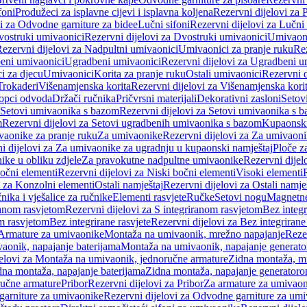
foni
Produžeci za isplavne cijevi i isplavna koljena
Rezervni dijelovi za P
i za Odvodne garniture za bidee
Lučni sifoni
Rezervni dijelovi za Lučni 
ostruki umivaonici
Rezervni dijelovi za Dvostruki umivaonici
Umivaoni
ezervni dijelovi za Nadpultni umivaonici
Umivaonici za pranje ruku
Rez
beni umivaonici
Ugradbeni umivaonici
Rezervni dijelovi za Ugradbeni u
i za djecu
Umivaonici
Korita za pranje ruku
Ostali umivaonici
Rezervni d
Trokaderi
Višenamjenska korita
Rezervni dijelovi za Višenamjenska kori
opci odvoda
Držači ručnika
Pričvrsni materijali
Dekorativni zasloni
Setov
Setovi umivaonika s bazom
Rezervni dijelovi za Setovi umivaonika s 
m
Rezervni dijelovi za Setovi ugradbenih umivaonika s bazom
Kupaonski
vaonike za pranje ruku
Za umivaonike
Rezervni dijelovi za Za umivaon
i dijelovi za Za umivaonike za ugradnju u kupaonski namještaj
Ploče z
ike u obliku zdjele
Za pravokutne nadpultne umivaonike
Rezervni dije
očni elementi
Rezervni dijelovi za Niski bočni elementi
Visoki elementi
i za Konzolni elementi
Ostali namještaj
Rezervni dijelovi za Ostali namje
nika i vješalice za ručnike
Elementi rasvjete
Ručke
Setovi nogu
Magnetne
ranom rasvjetom
Rezervni dijelovi za S integriranom rasvjetom
Bez integr
om rasvjetom
Bez integrirane rasvjete
Rezervni dijelovi za Bez integrirane
 Armature za umivaonike
Montaža na umivaonik, mrežno napajanje
Reze
aonik, napajanje baterijama
Montaža na umivaonik, napajanje generat
jelovi za Montaža na umivaonik, jednoručne armature
Zidna montaža, m
dna montaža, napajanje baterijama
Zidna montaža, napajanje generator
ručne armature
Pribor
Rezervni dijelovi za Pribor
Za armature za umivao
arniture za umivaonike
Rezervni dijelovi za Odvodne garniture za um