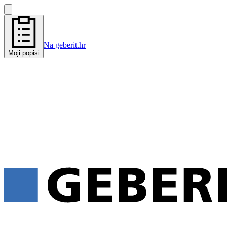
Na geberit.hr
Moji popisi