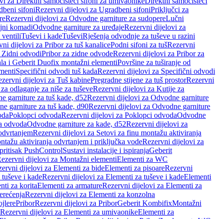
vi za Direktni samočisteći sifoni za umivaonike
Direktni samočisteći
beni sifoni
Rezervni dijelovi za Ugradbeni sifoni
Priključci za
re
Rezervni dijelovi za Odvodne garniture za sudopere
Lučni
ojni komadi
Odvodne garniture za uređaje
Rezervni dijelovi za
 ventili
Tuševi i kade
Tuševi
Rješenja odvodnje za tuševe u razini
ni dijelovi za Pribor za tuš kanalice
Podni sifoni za tuš
Rezervni
a Zidni odvodi
Pribor za zidne odvode
Rezervni dijelovi za Pribor za
ala i Geberit Duofix montažni elementi
Površine za tuširanje od
menti
Specifični odvodi tuš kada
Rezervni dijelovi za Specifični odvodi
zervni dijelovi za Tuš kabine
Pregradne stijene za tuš prostor
Rezervni
 za odlaganje za niše za tuševe
Rezervni dijelovi za Kutije za
 garniture za tuš kade, d52
Rezervni dijelovi za Odvodne garniture
e garniture za tuš kade, d90
Rezervni dijelovi za Odvodne garniture
oda
Poklopci odvoda
Rezervni dijelovi za Poklopci odvoda
Odvodne
ca odvoda
Odvodne garniture za kade, d52
Rezervni dijelovi za
 odvrtanjem
Rezervni dijelovi za Setovi za finu montažu aktiviranja
ntažu aktiviranja odvrtanjem i priključka vode
Rezervni dijelovi za
 pritisak PushControl
Sustavi instalacije i ispiranja
Geberit
ezervni dijelovi za Montažni elementi
Elementi za WC
ervni dijelovi za Elementi za bide
Elementi za pisoare
Rezervni
 tuševe i kade
Rezervni dijelovi za Elementi za tuševe i kade
Elementi
nti za korita
Elementi za armature
Rezervni dijelovi za Elementi za
erećenja
Rezervni dijelovi za Elementi za konzolna
ojlere
Pribor
Rezervni dijelovi za Pribor
Geberit Kombifix
Montažni
Rezervni dijelovi za Elementi za umivaonike
Elementi za