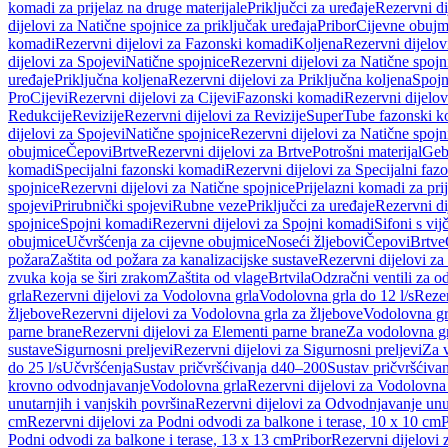
komadi za prijelaz na druge materijale
Priključci za uređaje
Rezervni di
dijelovi za Natične spojnice za priključak uređaja
Pribor
Cijevne obujm
komadi
Rezervni dijelovi za Fazonski komadi
Koljena
Rezervni dijelov
dijelovi za Spojevi
Natične spojnice
Rezervni dijelovi za Natične spojn
uređaje
Priključna koljena
Rezervni dijelovi za Priključna koljena
Spojn
Pro
Cijevi
Rezervni dijelovi za Cijevi
Fazonski komadi
Rezervni dijelo
Redukcije
Revizije
Rezervni dijelovi za Revizije
SuperTube fazonski k
dijelovi za Spojevi
Natične spojnice
Rezervni dijelovi za Natične spojn
obujmice
Čepovi
Brtve
Rezervni dijelovi za Brtve
Potrošni materijal
Geb
komadi
Specijalni fazonski komadi
Rezervni dijelovi za Specijalni fa
spojnice
Rezervni dijelovi za Natične spojnice
Prijelazni komadi za pri
spojevi
Prirubnički spojevi
Rubne veze
Priključci za uređaje
Rezervni di
spojnice
Spojni komadi
Rezervni dijelovi za Spojni komadi
Sifoni s vi
obujmice
Učvršćenja za cijevne obujmice
Noseći žljebovi
Čepovi
Brtve
požara
Zaštita od požara za kanalizacijske sustave
Rezervni dijelovi za
zvuka koja se širi zrakom
Zaštita od vlage
Brtvila
Odzračni ventili za 
grla
Rezervni dijelovi za Vodolovna grla
Vodolovna grla do 12 l/s
Rezer
žljebove
Rezervni dijelovi za Vodolovna grla za žljebove
Vodolovna grl
parne brane
Rezervni dijelovi za Elementi parne brane
Za vodolovna gr
sustave
Sigurnosni preljevi
Rezervni dijelovi za Sigurnosni preljevi
Za v
do 25 l/s
Učvršćenja
Sustav pričvršćivanja d40–200
Sustav pričvršćiv
krovno odvodnjavanje
Vodolovna grla
Rezervni dijelovi za Vodolovna
unutarnjih i vanjskih površina
Rezervni dijelovi za Odvodnjavanje unut
cm
Rezervni dijelovi za Podni odvodi za balkone i terase, 10 x 10 cm
P
Podni odvodi za balkone i terase, 13 x 13 cm
Pribor
Rezervni dijelovi 