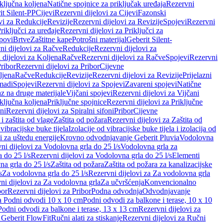
iključna koljena
Natične spojnice za priključak uređaja
Rezervni
it Silent-PP
Cijevi
Rezervni dijelovi za Cijevi
Fazonski
vi za Redukcije
Revizije
Rezervni dijelovi za Revizije
Spojevi
Rezervni
riključci za uređaje
Rezervni dijelovi za Priključci za
povi
Brtve
Zaštitne kape
Potrošni materijal
Geberit Silent-
ni dijelovi za Račve
Redukcije
Rezervni dijelovi za
 dijelovi za Koljena
Račve
Rezervni dijelovi za Račve
Spojevi
Rezervni
ribor
Rezervni dijelovi za Pribor
Cijevne
ljena
Račve
Redukcije
Revizije
Rezervni dijelovi za Revizije
Prijelazni
madi
Spojevi
Rezervni dijelovi za Spojevi
Zavareni spojevi
Natične
az na druge materijale
Vijčani spojevi
Rezervni dijelovi za Vijčani
iključna koljena
Priključne spojnice
Rezervni dijelovi za Priključne
oni
Rezervni dijelovi za Spiralni sifoni
Pribor
Cijevne
i zaštita od vlage
Zaštita od požara
Rezervni dijelovi za Zaštita od
 vibracijske buke tijela
Izolacije od vibracijske buke tijela i izolacija od
i za uštedu energije
Krovno odvodnjavanje Geberit Pluvia
Vodolovna
ni dijelovi za Vodolovna grla do 25 l/s
Vodolovna grla za
 do 25 l/s
Rezervni dijelovi za Vodolovna grla do 25 l/s
Elementi
a grla do 25 l/s
Zaštita od požara
Zaštita od požara za kanalizacijske
s
Za vodolovna grla do 25 l/s
Rezervni dijelovi za Za vodolovna grla
ni dijelovi za Za vodolovna grla
Za učvršćenja
Konvencionalno
bor
Rezervni dijelovi za Pribor
Podna odvodnja
Odvodnjavanje
za Podni odvodi 10 x 10 cm
Podni odvodi za balkone i terase, 10 x 10
Podni odvodi za balkone i terase, 13 x 13 cm
Rezervni dijelovi za
a Geberit FlowFit
Ručni alati za stiskanje
Rezervni dijelovi za Ručni