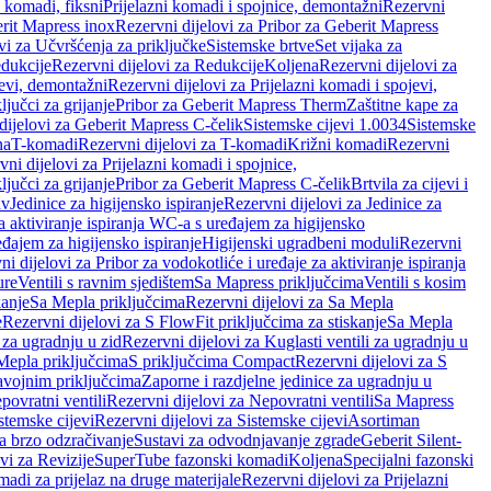
i komadi, fiksni
Prijelazni komadi i spojnice, demontažni
Rezervni
rit Mapress inox
Rezervni dijelovi za Pribor za Geberit Mapress
vi za Učvršćenja za priključke
Sistemske brtve
Set vijaka za
dukcije
Rezervni dijelovi za Redukcije
Koljena
Rezervni dijelovi za
jevi, demontažni
Rezervni dijelovi za Prijelazni komadi i spojevi,
ljučci za grijanje
Pribor za Geberit Mapress Therm
Zaštitne kape za
dijelovi za Geberit Mapress C-čelik
Sistemske cijevi 1.0034
Sistemske
na
T-komadi
Rezervni dijelovi za T-komadi
Križni komadi
Rezervni
ni dijelovi za Prijelazni komadi i spojnice,
ljučci za grijanje
Pribor za Geberit Mapress C-čelik
Brtvila za cijevi i
av
Jedinice za higijensko ispiranje
Rezervni dijelovi za Jedinice za
za aktiviranje ispiranja WC-a s uređajem za higijensko
đajem za higijensko ispiranje
Higijenski ugradbeni moduli
Rezervni
i dijelovi za Pribor za vodokotliće i uređaje za aktiviranje ispiranja
ure
Ventili s ravnim sjedištem
Sa Mapress priključcima
Ventili s kosim
kanje
Sa Mepla priključcima
Rezervni dijelovi za Sa Mepla
e
Rezervni dijelovi za S FlowFit priključcima za stiskanje
Sa Mepla
i za ugradnju u zid
Rezervni dijelovi za Kuglasti ventili za ugradnju u
 Mepla priključcima
S priključcima Compact
Rezervni dijelovi za S
avojnim priključcima
Zaporne i razdjelne jedinice za ugradnju u
povratni ventili
Rezervni dijelovi za Nepovratni ventili
Sa Mapress
stemske cijevi
Rezervni dijelovi za Sistemske cijevi
Asortiman
za brzo odzračivanje
Sustavi za odvodnjavanje zgrade
Geberit Silent-
vi za Revizije
SuperTube fazonski komadi
Koljena
Specijalni fazonski
madi za prijelaz na druge materijale
Rezervni dijelovi za Prijelazni