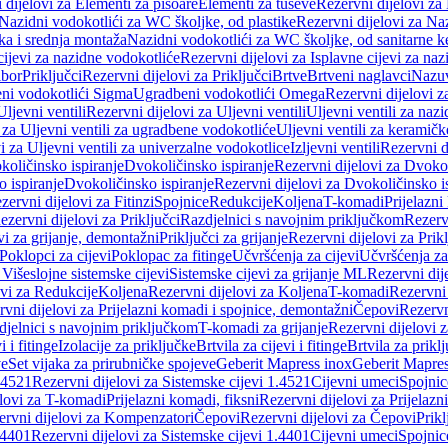
 dijelovi za Elementi za pisoare
Elementi za tuševe
Rezervni dijelovi za
Nazidni vodokotlići za WC školjke, od plastike
Rezervni dijelovi za Na
ka i srednja montaža
Nazidni vodokotlići za WC školjke, od sanitarne 
cijevi za nazidne vodokotliće
Rezervni dijelovi za Isplavne cijevi za na
ibor
Priključci
Rezervni dijelovi za Priključci
Brtve
Brtveni naglavci
Nazuvi
eni vodokotlići Sigma
Ugradbeni vodokotlići Omega
Rezervni dijelovi 
Uljevni ventili
Rezervni dijelovi za Uljevni ventili
Uljevni ventili za naz
 za Uljevni ventili za ugradbene vodokotliće
Uljevni ventili za keramič
i za Uljevni ventili za univerzalne vodokotlice
Izljevni ventili
Rezervni di
količinsko ispiranje
Dvokoličinsko ispiranje
Rezervni dijelovi za Dvokol
o ispiranje
Dvokoličinsko ispiranje
Rezervni dijelovi za Dvokoličinsko i
zervni dijelovi za Fitinzi
Spojnice
Redukcije
Koljena
T-komadi
Prijelazni
ezervni dijelovi za Priključci
Razdjelnici s navojnim priključkom
Rezerv
vi za grijanje, demontažni
Priključci za grijanje
Rezervni dijelovi za Prikl
Poklopci za cijevi
Poklopac za fitinge
Učvršćenja za cijevi
Učvršćenja za
 Višeslojne sistemske cijevi
Sistemske cijevi za grijanje ML
Rezervni dij
ovi za Redukcije
Koljena
Rezervni dijelovi za Koljena
T-komadi
Rezervni
vni dijelovi za Prijelazni komadi i spojnice, demontažni
Čepovi
Rezervn
djelnici s navojnim priključkom
T-komadi za grijanje
Rezervni dijelovi 
i i fitinge
Izolacije za priključke
Brtvila za cijevi i fitinge
Brtvila za prikl
ve
Set vijaka za prirubničke spojeve
Geberit Mapress inox
Geberit Mapres
.4521
Rezervni dijelovi za Sistemske cijevi 1.4521
Cijevni umeci
Spojnic
elovi za T-komadi
Prijelazni komadi, fiksni
Rezervni dijelovi za Prijelazn
ervni dijelovi za Kompenzatori
Čepovi
Rezervni dijelovi za Čepovi
Prikl
.4401
Rezervni dijelovi za Sistemske cijevi 1.4401
Cijevni umeci
Spojnic