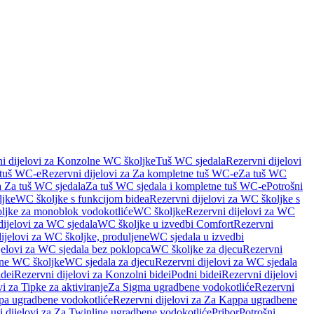
i dijelovi za Konzolne WC školjke
Tuš WC sjedala
Rezervni dijelovi
 tuš WC-e
Rezervni dijelovi za Za kompletne tuš WC-e
Za tuš WC
a Za tuš WC sjedala
Za tuš WC sjedala i kompletne tuš WC-e
Potrošni
ljke
WC školjke s funkcijom bidea
Rezervni dijelovi za WC školjke s
oljke za monoblok vodokotliće
WC školjke
Rezervni dijelovi za WC
dijelovi za WC sjedala
WC školjke u izvedbi Comfort
Rezervni
ijelovi za WC školjke, produljene
WC sjedala u izvedbi
jelovi za WC sjedala bez poklopca
WC školjke za djecu
Rezervni
dne WC školjke
WC sjedala za djecu
Rezervni dijelovi za WC sjedala
dei
Rezervni dijelovi za Konzolni bidei
Podni bidei
Rezervni dijelovi
i za Tipke za aktiviranje
Za Sigma ugradbene vodokotliće
Rezervni
a ugradbene vodokotliće
Rezervni dijelovi za Za Kappa ugradbene
 dijelovi za Za Twinline ugradbene vodokotliće
Pribor
Potrošni