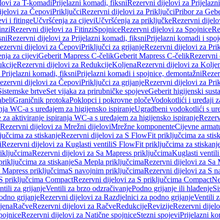
elovi za T-komadi
Prijelazni komadi, fiksni
Rezervni dijelovi za Prijelazn
ijelovi za Čepovi
Priključci
Rezervni dijelovi za Priključci
Pribor za Gebe
vi i fitinge
Učvršćenja za cijevi
Učvršćenja za priključke
Rezervni dijelo
inzi
Rezervni dijelovi za Fitinzi
Spojnice
Rezervni dijelovi za Spojnice
Re
sni
Rezervni dijelovi za Prijelazni komadi, fiksni
Prijelazni komadi i spo
ezervni dijelovi za Čepovi
Priključci za grijanje
Rezervni dijelovi za Prik
nja za cijevi
Geberit Mapress C-čelik
Geberit Mapress C-čelik
Rezervni 
kcije
Rezervni dijelovi za Redukcije
Koljena
Rezervni dijelovi za Kolje
 Prijelazni komadi, fiksni
Prijelazni komadi i spojnice, demontažni
Rezerv
ezervni dijelovi za Čepovi
Priključci za grijanje
Rezervni dijelovi za Prik
Sistemske brtve
Set vijaka za prirubničke spojeve
Geberit higijenski sust
beli
Graničnik protoka
Poklopci i pokrovne ploče
Vodokotlići i uređaji 
ranja WC-a s uređajem za higijensko ispiranje
Ugradbeni vodokotlići s ure
e za aktiviranje ispiranja WC-a s uređajem za higijensko ispiranje
Rezervn
Rezervni dijelovi za Mrežni dijelovi
Mrežne komponente
Cijevne armat
jučcima za stiskanje
Rezervni dijelovi za S FlowFit priključcima za stis
i
Rezervni dijelovi za Kuglasti ventili
S FlowFit priključcima za stiskanj
iključcima
Rezervni dijelovi za Sa Mapress priključcima
Kuglasti ventil
priključcima za stiskanje
Sa Mepla priključcima
Rezervni dijelovi za Sa
a Mapress priključcima
S navojnim priključcima
Rezervni dijelovi za S n
S priključcima Compact
Rezervni dijelovi za S priključcima Compact
Ne
tili za grijanje
Ventili za brzo odzračivanje
Podno grijanje ili hlađenje
Si
odno grijanje
Rezervni dijelovi za Razdjelnici za podno grijanje
Ventili 
jena
Račve
Rezervni dijelovi za Račve
Redukcije
Revizije
Rezervni dijelo
pojnice
Rezervni dijelovi za Natične spojnice
Stezni spojevi
Prijelazni ko