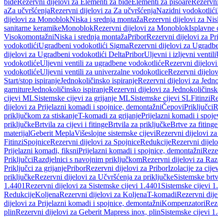
bide
Rezervni dijelovi za Elementi za bide
Elementi za pisoare
Rezervni
a
Za učvršćenja
Rezervni dijelovi za Za učvršćenja
Nazidni vodokotlići
dijelovi za Monoblok
Niska i srednja montaža
Rezervni dijelovi za Nis
sanitarne keramike
Monoblok
Rezervni dijelovi za Monoblok
Isplavne 
Visokomontažni
Niska i srednja montaža
Pribor
Rezervni dijelovi za Pr
vodokotlići
Ugradbeni vodokotlići Sigma
Rezervni dijelovi za Ugradb
dijelovi za Ugradbeni vodokotlići Delta
Pribor
Uljevni i izljevni ventili
vodokotliće
Uljevni ventili za ugradbene vodokotliće
Rezervni dijelovi
vodokotliće
Uljevni ventili za univerzalne vodokotlice
Rezervni dijelov
Start/stop ispiranje
Jednokoličinsko ispiranje
Rezervni dijelovi za Jedno
garniture
Jednokoličinsko ispiranje
Rezervni dijelovi za Jednokoličinsk
cijevi ML
Sistemske cijevi za grijanje ML
Sistemske cijevi SL
Fitinzi
Re
dijelovi za Prijelazni komadi i spojnice, demontažni
Čepovi
Priključci
R
priključkom za stiskanje
T-komadi za grijanje
Prijelazni komadi i spoje
priključke
Brtvila za cijevi i fitinge
Brtvila za priključke
Brtve za fitinge
materijal
Geberit Mepla
Višeslojne sistemske cijevi
Rezervni dijelovi za
Fitinzi
Spojnice
Rezervni dijelovi za Spojnice
Redukcije
Rezervni dijel
Prijelazni komadi, fiksni
Prijelazni komadi i spojnice, demontažni
Rezer
Priključci
Razdjelnici s navojnim priključkom
Rezervni dijelovi za Raz
Priključci za grijanje
Pribor
Rezervni dijelovi za Pribor
Izolacije za cijev
priključke
Rezervni dijelovi za Učvršćenja za priključke
Sistemske brt
1.4401
Rezervni dijelovi za Sistemske cijevi 1.4401
Sistemske cijevi 1
Redukcije
Koljena
Rezervni dijelovi za Koljena
T-komadi
Rezervni dij
dijelovi za Prijelazni komadi i spojnice, demontažni
Kompenzatori
Rez
plin
Rezervni dijelovi za Geberit Mapress inox, plin
Sistemske cijevi 1