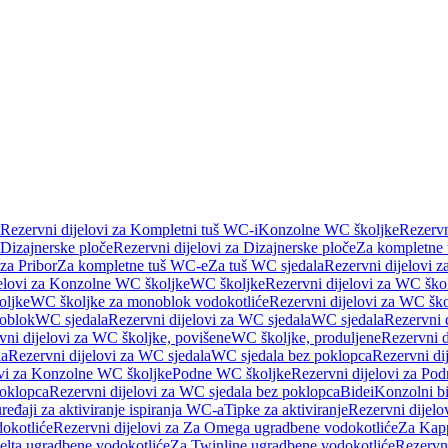
Rezervni dijelovi za Kompletni tuš WC-i
Konzolne WC školjke
Rezervn
Dizajnerske ploče
Rezervni dijelovi za Dizajnerske ploče
Za kompletne
 za Pribor
Za kompletne tuš WC-e
Za tuš WC sjedala
Rezervni dijelovi z
jelovi za Konzolne WC školjke
WC školjke
Rezervni dijelovi za WC ško
oljke
WC školjke za monoblok vodokotliće
Rezervni dijelovi za WC šk
oblok
WC sjedala
Rezervni dijelovi za WC sjedala
WC sjedala
Rezervni 
vni dijelovi za WC školjke, povišene
WC školjke, produljene
Rezervni d
la
Rezervni dijelovi za WC sjedala
WC sjedala bez poklopca
Rezervni di
ovi za Konzolne WC školjke
Podne WC školjke
Rezervni dijelovi za Po
oklopca
Rezervni dijelovi za WC sjedala bez poklopca
Bidei
Konzolni bi
uređaji za aktiviranje ispiranja WC-a
Tipke za aktiviranje
Rezervni dijelov
okotliće
Rezervni dijelovi za Za Omega ugradbene vodokotliće
Za Kapp
Delta ugradbene vodokotliće
Za Twinline ugradbene vodokotliće
Rezervni