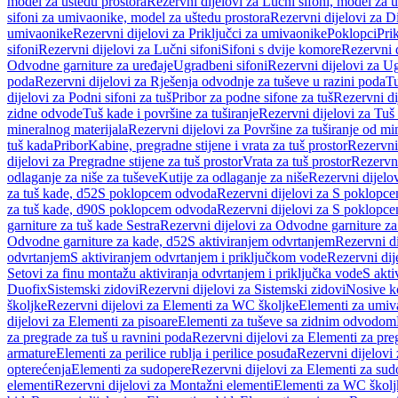
model za uštedu prostora
Rezervni dijelovi za Lučni sifoni, model za u
sifoni za umivaonike, model za uštedu prostora
Rezervni dijelovi za D
umivaonike
Rezervni dijelovi za Priključci za umivaonike
Poklopci
Prik
sifoni
Rezervni dijelovi za Lučni sifoni
Sifoni s dvije komore
Rezervni d
Odvodne garniture za uređaje
Ugradbeni sifoni
Rezervni dijelovi za Ug
poda
Rezervni dijelovi za Rješenja odvodnje za tuševe u razini poda
Tu
dijelovi za Podni sifoni za tuš
Pribor za podne sifone za tuš
Rezervni di
zidne odvode
Tuš kade i površine za tuširanje
Rezervni dijelovi za Tuš 
mineralnog materijala
Rezervni dijelovi za Površine za tuširanje od mi
tuš kada
Pribor
Kabine, pregradne stijene i vrata za tuš prostor
Rezervni 
dijelovi za Pregradne stijene za tuš prostor
Vrata za tuš prostor
Rezervni
odlaganje za niše za tuševe
Kutije za odlaganje za niše
Rezervni dijelov
za tuš kade, d52
S poklopcem odvoda
Rezervni dijelovi za S poklopc
za tuš kade, d90
S poklopcem odvoda
Rezervni dijelovi za S poklopc
garniture za tuš kade Sestra
Rezervni dijelovi za Odvodne garniture za
Odvodne garniture za kade, d52
S aktiviranjem odvrtanjem
Rezervni di
odvrtanjem
S aktiviranjem odvrtanjem i priključkom vode
Rezervni dij
Setovi za finu montažu aktiviranja odvrtanjem i priključka vode
S akti
Duofix
Sistemski zidovi
Rezervni dijelovi za Sistemski zidovi
Nosive k
školjke
Rezervni dijelovi za Elementi za WC školjke
Elementi za umiv
dijelovi za Elementi za pisoare
Elementi za tuševe sa zidnim odvodom
za pregrade za tuš u ravnini poda
Rezervni dijelovi za Elementi za pre
armature
Elementi za perilice rublja i perilice posuđa
Rezervni dijelovi 
opterećenja
Elementi za sudopere
Rezervni dijelovi za Elementi za sud
elementi
Rezervni dijelovi za Montažni elementi
Elementi za WC školj