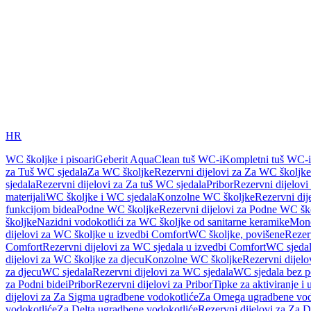
HR
WC školjke i pisoari
Geberit AquaClean tuš WC-i
Kompletni tuš WC-i
za Tuš WC sjedala
Za WC školjke
Rezervni dijelovi za Za WC školjke
sjedala
Rezervni dijelovi za Za tuš WC sjedala
Pribor
Rezervni dijelovi
materijali
WC školjke i WC sjedala
Konzolne WC školjke
Rezervni di
funkcijom bidea
Podne WC školjke
Rezervni dijelovi za Podne WC šk
školjke
Nazidni vodokotlići za WC školjke od sanitarne keramike
Mon
dijelovi za WC školjke u izvedbi Comfort
WC školjke, povišene
Rezer
Comfort
Rezervni dijelovi za WC sjedala u izvedbi Comfort
WC sjeda
dijelovi za WC školjke za djecu
Konzolne WC školjke
Rezervni dijel
za djecu
WC sjedala
Rezervni dijelovi za WC sjedala
WC sjedala bez p
za Podni bidei
Pribor
Rezervni dijelovi za Pribor
Tipke za aktiviranje i 
dijelovi za Za Sigma ugradbene vodokotliće
Za Omega ugradbene vod
vodokotliće
Za Delta ugradbene vodokotliće
Rezervni dijelovi za Za 