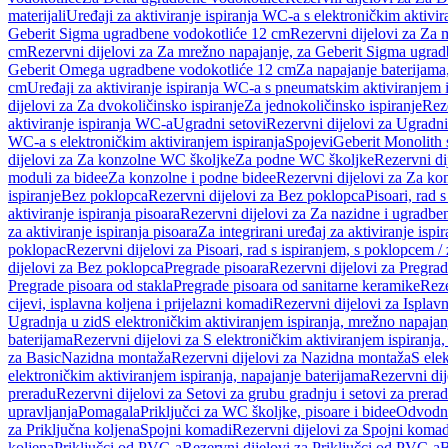
materijali
Uređaji za aktiviranje ispiranja WC-a s elektroničkim aktivir
Geberit Sigma ugradbene vodokotliće 12 cm
Rezervni dijelovi za Za
cm
Rezervni dijelovi za Za mrežno napajanje, za Geberit Sigma ugra
Geberit Omega ugradbene vodokotliće 12 cm
Za napajanje baterijam
cm
Uređaji za aktiviranje ispiranja WC-a s pneumatskim aktiviranjem i
dijelovi za Za dvokoličinsko ispiranje
Za jednokoličinsko ispiranje
Reze
aktiviranje ispiranja WC-a
Ugradni setovi
Rezervni dijelovi za Ugradni
WC-a s elektroničkim aktiviranjem ispiranja
Spojevi
Geberit Monolith 
dijelovi za Za konzolne WC školjke
Za podne WC školjke
Rezervni di
moduli za bidee
Za konzolne i podne bidee
Rezervni dijelovi za Za ko
ispiranje
Bez poklopca
Rezervni dijelovi za Bez poklopca
Pisoari, rad 
aktiviranje ispiranja pisoara
Rezervni dijelovi za Za nazidne i ugradbene
za aktiviranje ispiranja pisoara
Za integrirani uređaj za aktiviranje ispi
poklopac
Rezervni dijelovi za Pisoari, rad s ispiranjem, s poklopcem /
dijelovi za Bez poklopca
Pregrade pisoara
Rezervni dijelovi za Pregrad
Pregrade pisoara od stakla
Pregrade pisoara od sanitarne keramike
Reze
cijevi, isplavna koljena i prijelazni komadi
Rezervni dijelovi za Isplavn
Ugradnja u zid
S elektroničkim aktiviranjem ispiranja, mrežno napajan
baterijama
Rezervni dijelovi za S elektroničkim aktiviranjem ispiranja,
za Basic
Nazidna montaža
Rezervni dijelovi za Nazidna montaža
S ele
elektroničkim aktiviranjem ispiranja, napajanje baterijama
Rezervni dij
preradu
Rezervni dijelovi za Setovi za grubu gradnju i setovi za prera
upravljanja
Pomagala
Priključci za WC školjke, pisoare i bidee
Odvodne
za Priključna koljena
Spojni komadi
Rezervni dijelovi za Spojni komad
koljena
Priključci od PVC-a
Rezervni dijelovi za Priključci od PVC-a
B