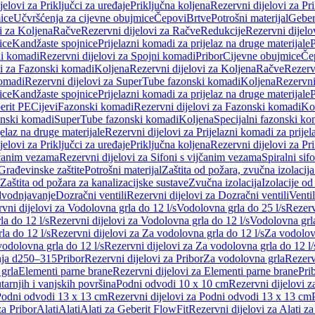
jelovi za Priključci za uređaje
Priključna koljena
Rezervni dijelovi za Pr
ice
Učvršćenja za cijevne obujmice
Čepovi
Brtve
Potrošni materijal
Geber
i za Koljena
Račve
Rezervni dijelovi za Račve
Redukcije
Rezervni dijelo
ice
Kandžaste spojnice
Prijelazni komadi za prijelaz na druge materijale
P
i komadi
Rezervni dijelovi za Spojni komadi
Pribor
Cijevne obujmice
Če
vi za Fazonski komadi
Koljena
Rezervni dijelovi za Koljena
Račve
Rezerv
omadi
Rezervni dijelovi za SuperTube fazonski komadi
Koljena
Rezervni
ice
Kandžaste spojnice
Prijelazni komadi za prijelaz na druge materijale
P
erit PE
Cijevi
Fazonski komadi
Rezervni dijelovi za Fazonski komadi
Ko
zonski komadi
SuperTube fazonski komadi
Koljena
Specijalni fazonski ko
jelaz na druge materijale
Rezervni dijelovi za Prijelazni komadi za prijel
jelovi za Priključci za uređaje
Priključna koljena
Rezervni dijelovi za Pr
jčanim vezama
Rezervni dijelovi za Sifoni s vijčanim vezama
Spiralni sif
Građevinske zaštite
Potrošni materijal
Zaštita od požara, zvučna izolacija 
 Zaštita od požara za kanalizacijske sustave
Zvučna izolacija
Izolacije od
odvodnjavanje
Dozračni ventili
Rezervni dijelovi za Dozračni ventili
Ventil
vni dijelovi za Vodolovna grla do 12 l/s
Vodolovna grla do 25 l/s
Rezerv
a do 12 l/s
Rezervni dijelovi za Vodolovna grla do 12 l/s
Vodolovna grla
la do 12 l/s
Rezervni dijelovi za Za vodolovna grla do 12 l/s
Za vodolovn
odolovna grla do 12 l/s
Rezervni dijelovi za Za vodolovna grla do 12 l/
anja d250–315
Pribor
Rezervni dijelovi za Pribor
Za vodolovna grla
Rezerv
 grla
Elementi parne brane
Rezervni dijelovi za Elementi parne brane
Pri
arnjih i vanjskih površina
Podni odvodi 10 x 10 cm
Rezervni dijelovi 
odni odvodi 13 x 13 cm
Rezervni dijelovi za Podni odvodi 13 x 13 cm
za Pribor
Alati
Alati
Alati za Geberit FlowFit
Rezervni dijelovi za Alati z