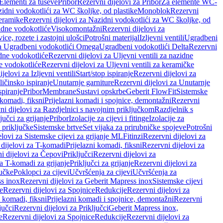
 Elementi za tuševe
Pribor
Rezervni dijelovi za Pribor
Za elemente WC-
zidni vodokotlići za WC školjke, od plastike
Monoblok
Rezervni
keramike
Rezervni dijelovi za Nazidni vodokotlići za WC školjke, od
zidne vodokotliće
Visokomontažni
Rezervni dijelovi za
ce, rozete i zastojni ulošci
Potrošni materijal
Izljevni ventili
Ugradbeni
za Ugradbeni vodokotlići Omega
Ugradbeni vodokotlići Delta
Rezervni
idne vodokotliće
Rezervni dijelovi za Uljevni ventili za nazidne
ke vodokotliće
Rezervni dijelovi za Uljevni ventili za keramičke
jelovi za Izljevni ventili
Start/stop ispiranje
Rezervni dijelovi za
ičinsko ispiranje
Unutarnje garniture
Rezervni dijelovi za Unutarnje
spiranje
Pribor
Membrane
Sustavi opskrbe
Geberit FlowFit
Sistemske
 komadi, fiksni
Prijelazni komadi i spojnice, demontažni
Rezervni
ni dijelovi za Razdjelnici s navojnim priključkom
Razdjelnik s
jučci za grijanje
Pribor
Izolacije za cijevi i fitinge
Izolacije za
 priključke
Sistemske brtve
Set vijaka za prirubničke spojeve
Potrošni
elovi za Sistemske cijevi za grijanje ML
Fitinzi
Rezervni dijelovi za
 dijelovi za T-komadi
Prijelazni komadi, fiksni
Rezervni dijelovi za
i dijelovi za Čepovi
Priključci
Rezervni dijelovi za
za T-komadi za grijanje
Priključci za grijanje
Rezervni dijelovi za
jučke
Poklopci za cijevi
Učvršćenja za cijevi
Učvršćenja za
s inox
Rezervni dijelovi za Geberit Mapress inox
Sistemske cijevi
e
Rezervni dijelovi za Spojnice
Redukcije
Rezervni dijelovi za
i komadi, fiksni
Prijelazni komadi i spojnice, demontažni
Rezervni
jučci
Rezervni dijelovi za Priključci
Geberit Mapress inox,
e
Rezervni dijelovi za Spojnice
Redukcije
Rezervni dijelovi za