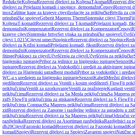
Redukcije
Koljena
Rezervni dijelovi za Koljena
T-komadi
Rezervni dij
dijelovi za Prijelazni komadi i spojnice, demontažni
Čepovi
Rezervni d
inox
Zaštitne kape za krajeve cijevi
Izolacije za priključke
Brtvila za cije
prirubničke spojeve
Geberit Mapress Therm
Sistemske cijevi Therm
Fit
Koljena
T-komadi
Rezervni dijelovi za T-komadi
Prijelazni komadi, fik
demontažni
Kompenzatori
Rezervni dijelovi za Kompenzatori
Čepovi
R
krajeve cijevi
Sistemske brtve
Set vijaka za prirubničke spojeve
Učvršće
cijevi 1.0215
Cijevni umeci
Spojnice
Rezervni dijelovi za Spojnice
Redu
dijelovi za Križni komadi
Prijelazni komadi, fiksni
Rezervni dijelovi za
demontažni
Kompenzatori
Rezervni dijelovi za Kompenzatori
Čepovi
R
fitinge
Poklopci za cijevi
Učvršćenja za cijevi
Učvršćenja za priključke
higijensko ispiranje
Pribor za jedinice za higijensko ispiranje
Senzori
Ka
ispiranje
Rezervni dijelovi za Vodokotlići i uređaji za aktiviranje ispi
dijelovi za Higijenski ugradbeni moduli
Pribor za vodokotliće i uređaj
WC-a s uređajem za higijensko ispiranje
Senzori
Kabeli
Mrežni dijelovi
sjedištem
Rezervni dijelovi za Ventili s kosim sjedištem
S FlowFit prikl
priključcima
Ventili za uzorkovanje
Ventili za pražnjenje
Kuglasti ventil
priključcima
Rezervni dijelovi za Sa Mepla priključcima
Sa Mapress pr
zid
S FlowFit priključcima za stiskanje
Rezervni dijelovi za S FlowFit 
priključcima Compact
Sa Mapress priključcima
Rezervni dijelovi za S
zid
Rezervni dijelovi za Zaporne i razdjelne jedinice za ugradnju u zid
priključcima
Rezervni dijelovi za Sa Mapress priključcima
Odzračni ven
razdjelnika
Rezervni dijelovi za Asortiman razdjelnika
Razdjelnici za p
db20
Cijevi
Fazonski komadi
Rezervni dijelovi za Fazonski komadi
Kol
komadi
Spojevi
Rezervni dijelovi za Spojevi
Zavareni spojevi
Natične s