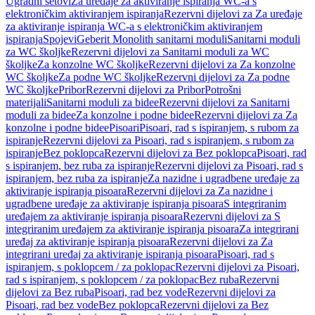
Ugradni setovi
Za uređaje za aktiviranje ispiranja WC-a s
elektroničkim aktiviranjem ispiranja
Rezervni dijelovi za Za uređaje
za aktiviranje ispiranja WC-a s elektroničkim aktiviranjem
ispiranja
Spojevi
Geberit Monolith sanitarni moduli
Sanitarni moduli
za WC školjke
Rezervni dijelovi za Sanitarni moduli za WC
školjke
Za konzolne WC školjke
Rezervni dijelovi za Za konzolne
WC školjke
Za podne WC školjke
Rezervni dijelovi za Za podne
WC školjke
Pribor
Rezervni dijelovi za Pribor
Potrošni
materijali
Sanitarni moduli za bidee
Rezervni dijelovi za Sanitarni
moduli za bidee
Za konzolne i podne bidee
Rezervni dijelovi za Za
konzolne i podne bidee
Pisoari
Pisoari, rad s ispiranjem, s rubom za
ispiranje
Rezervni dijelovi za Pisoari, rad s ispiranjem, s rubom za
ispiranje
Bez poklopca
Rezervni dijelovi za Bez poklopca
Pisoari, rad
s ispiranjem, bez ruba za ispiranje
Rezervni dijelovi za Pisoari, rad s
ispiranjem, bez ruba za ispiranje
Za nazidne i ugradbene uređaje za
aktiviranje ispiranja pisoara
Rezervni dijelovi za Za nazidne i
ugradbene uređaje za aktiviranje ispiranja pisoara
S integriranim
uređajem za aktiviranje ispiranja pisoara
Rezervni dijelovi za S
integriranim uređajem za aktiviranje ispiranja pisoara
Za integrirani
uređaj za aktiviranje ispiranja pisoara
Rezervni dijelovi za Za
integrirani uređaj za aktiviranje ispiranja pisoara
Pisoari, rad s
ispiranjem, s poklopcem / za poklopac
Rezervni dijelovi za Pisoari,
rad s ispiranjem, s poklopcem / za poklopac
Bez ruba
Rezervni
dijelovi za Bez ruba
Pisoari, rad bez vode
Rezervni dijelovi za
Pisoari, rad bez vode
Bez poklopca
Rezervni dijelovi za Bez