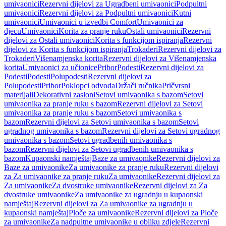
umivaonici
Rezervni dijelovi za Ugradbeni umivaonici
Podpultni
umivaonici
Rezervni dijelovi za Podpultni umivaonici
Kutni
umivaonici
Umivaonici u izvedbi Comfort
Umivaonici za
djecu
Umivaonici
Korita za pranje ruku
Ostali umivaonici
Rezervni
dijelovi za Ostali umivaonici
Korita s funkcijom ispiranja
Rezervni
dijelovi za Korita s funkcijom ispiranja
Trokaderi
Rezervni dijelovi za
Trokaderi
Višenamjenska korita
Rezervni dijelovi za Višenamjenska
korita
Umivaonici za učionice
Pribor
Podesti
Rezervni dijelovi za
Podesti
Podesti
Polupodesti
Rezervni dijelovi za
Polupodesti
Pribor
Poklopci odvoda
Držači ručnika
Pričvrsni
materijali
Dekorativni zasloni
Setovi umivaonika s bazom
Setovi
umivaonika za pranje ruku s bazom
Rezervni dijelovi za Setovi
umivaonika za pranje ruku s bazom
Setovi umivaonika s
bazom
Rezervni dijelovi za Setovi umivaonika s bazom
Setovi
ugradnog umivaonika s bazom
Rezervni dijelovi za Setovi ugradnog
umivaonika s bazom
Setovi ugradbenih umivaonika s
bazom
Rezervni dijelovi za Setovi ugradbenih umivaonika s
bazom
Kupaonski namještaj
Baze za umivaonike
Rezervni dijelovi za
Baze za umivaonike
Za umivaonike za pranje ruku
Rezervni dijelovi
za Za umivaonike za pranje ruku
Za umivaonike
Rezervni dijelovi za
Za umivaonike
Za dvostruke umivaonike
Rezervni dijelovi za Za
dvostruke umivaonike
Za umivaonike za ugradnju u kupaonski
namještaj
Rezervni dijelovi za Za umivaonike za ugradnju u
kupaonski namještaj
Ploče za umivaonike
Rezervni dijelovi za Ploče
za umivaonike
Za nadpultne umivaonike u obliku zdjele
Rezervni