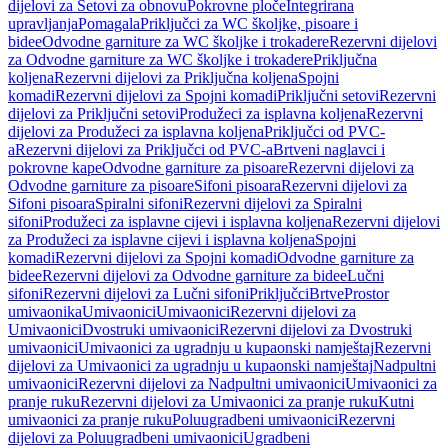
dijelovi za Setovi za obnovu
Pokrovne ploče
Integrirana
upravljanja
Pomagala
Priključci za WC školjke, pisoare i
bidee
Odvodne garniture za WC školjke i trokadere
Rezervni dijelovi
za Odvodne garniture za WC školjke i trokadere
Priključna
koljena
Rezervni dijelovi za Priključna koljena
Spojni
komadi
Rezervni dijelovi za Spojni komadi
Priključni setovi
Rezervni
dijelovi za Priključni setovi
Produžeci za isplavna koljena
Rezervni
dijelovi za Produžeci za isplavna koljena
Priključci od PVC-
a
Rezervni dijelovi za Priključci od PVC-a
Brtveni naglavci i
pokrovne kape
Odvodne garniture za pisoare
Rezervni dijelovi za
Odvodne garniture za pisoare
Sifoni pisoara
Rezervni dijelovi za
Sifoni pisoara
Spiralni sifoni
Rezervni dijelovi za Spiralni
sifoni
Produžeci za isplavne cijevi i isplavna koljena
Rezervni dijelovi
za Produžeci za isplavne cijevi i isplavna koljena
Spojni
komadi
Rezervni dijelovi za Spojni komadi
Odvodne garniture za
bidee
Rezervni dijelovi za Odvodne garniture za bidee
Lučni
sifoni
Rezervni dijelovi za Lučni sifoni
Priključci
Brtve
Prostor
umivaonika
Umivaonici
Umivaonici
Rezervni dijelovi za
Umivaonici
Dvostruki umivaonici
Rezervni dijelovi za Dvostruki
umivaonici
Umivaonici za ugradnju u kupaonski namještaj
Rezervni
dijelovi za Umivaonici za ugradnju u kupaonski namještaj
Nadpultni
umivaonici
Rezervni dijelovi za Nadpultni umivaonici
Umivaonici za
pranje ruku
Rezervni dijelovi za Umivaonici za pranje ruku
Kutni
umivaonici za pranje ruku
Poluugradbeni umivaonici
Rezervni
dijelovi za Poluugradbeni umivaonici
Ugradbeni