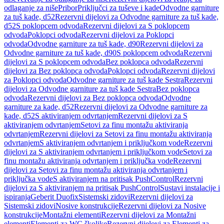
odlaganje za niše
Pribor
Priključci za tuševe i kade
Odvodne garniture
za tuš kade, d52
Rezervni dijelovi za Odvodne garniture za tuš kade,
d52
S poklopcem odvoda
Rezervni dijelovi za S poklopcem
odvoda
Poklopci odvoda
Rezervni dijelovi za Poklopci
odvoda
Odvodne garniture za tuš kade, d90
Rezervni dijelovi za
Odvodne garniture za tuš kade, d90
S poklopcem odvoda
Rezervni
dijelovi za S poklopcem odvoda
Bez poklopca odvoda
Rezervni
dijelovi za Bez poklopca odvoda
Poklopci odvoda
Rezervni dijelovi
za Poklopci odvoda
Odvodne garniture za tuš kade Sestra
Rezervni
dijelovi za Odvodne garniture za tuš kade Sestra
Bez poklopca
odvoda
Rezervni dijelovi za Bez poklopca odvoda
Odvodne
garniture za kade, d52
Rezervni dijelovi za Odvodne garniture za
kade, d52
S aktiviranjem odvrtanjem
Rezervni dijelovi za S
aktiviranjem odvrtanjem
Setovi za finu montažu aktiviranja
odvrtanjem
Rezervni dijelovi za Setovi za finu montažu aktiviranja
odvrtanjem
S aktiviranjem odvrtanjem i priključkom vode
Rezervni
dijelovi za S aktiviranjem odvrtanjem i priključkom vode
Setovi za
finu montažu aktiviranja odvrtanjem i priključka vode
Rezervni
dijelovi za Setovi za finu montažu aktiviranja odvrtanjem i
priključka vode
S aktiviranjem na pritisak PushControl
Rezervni
dijelovi za S aktiviranjem na pritisak PushControl
Sustavi instalacije i
ispiranja
Geberit Duofix
Sistemski zidovi
Rezervni dijelovi za
Sistemski zidovi
Nosive konstrukcije
Rezervni dijelovi za Nosive
konstrukcije
Montažni elementi
Rezervni dijelovi za Montažni
elementi
Elementi za WC školjke
Rezervni dijelovi za Elementi za