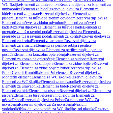
WC školjke
Elementi za umivaonike
Rezervni dijelovi za Elementi za
umivaonike
Elementi za bide
Rezervni dijelovi za Elementi za
bide
Elementi za pisoare
Rezervni dijelovi za Elementi za
pisoare
Elementi za tuševe sa zidnim odvodom
Rezervni dijelovi za
Elementi za tuševe sa zidnim odvodom
Elementi za tuševe i
kade
Rezervni dijelovi za Elementi za tuševe i kade
Elementi za
pregrade za tuš u ravnini poda
Rezervni dijelovi za Elementi za
pregrade za tuš u ravnini poda
Elementi za korita
Rezervni dijelovi za
Elementi za korita
Elementi za armature
Rezervni dijelovi za
Elementi za armature
Elementi za perilice rublja i perilice
posuđa
Rezervni dijelovi za Elementi za perilice rublja i perilice
posuđa
Elementi za konzolna opterećenja
Rezervni dijelovi za
Elementi za konzolna opterećenja
Elementi za sudopere
Rezervni
dijelovi za Elementi za sudopere
Elementi za zidne bojlere
Rezervni
dijelovi za Elementi za zidne bojlere
Pribor
Rezervni dijelovi za
Pribor
Geberit Kombifix
Montažni elementi
Rezervni dijelovi za
Montažni elementi
Elementi za WC školjke
Rezervni dijelovi za
Elementi za WC školjke
Elementi za umivaonike
Rezervni dijelovi za
Elementi za umivaonike
Elementi za bide
Rezervni dijelovi za
Elementi za bide
Elementi za pisoare
Rezervni dijelovi za Elementi za
pisoare
Elementi za tuševe
Rezervni dijelovi za Elementi za
tuševe
Pribor
Rezervni dijelovi za Pribor
Za elemente WC-a
Za
učvršćenja
Rezervni dijelovi za Za učvršćenja
Nazidni
vodokotlići
Nazidni vodokotlići za WC školjke, od plastike
Rezervni