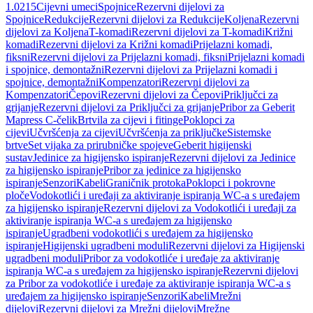
1.0215
Cijevni umeci
Spojnice
Rezervni dijelovi za
Spojnice
Redukcije
Rezervni dijelovi za Redukcije
Koljena
Rezervni
dijelovi za Koljena
T-komadi
Rezervni dijelovi za T-komadi
Križni
komadi
Rezervni dijelovi za Križni komadi
Prijelazni komadi,
fiksni
Rezervni dijelovi za Prijelazni komadi, fiksni
Prijelazni komadi
i spojnice, demontažni
Rezervni dijelovi za Prijelazni komadi i
spojnice, demontažni
Kompenzatori
Rezervni dijelovi za
Kompenzatori
Čepovi
Rezervni dijelovi za Čepovi
Priključci za
grijanje
Rezervni dijelovi za Priključci za grijanje
Pribor za Geberit
Mapress C-čelik
Brtvila za cijevi i fitinge
Poklopci za
cijevi
Učvršćenja za cijevi
Učvršćenja za priključke
Sistemske
brtve
Set vijaka za prirubničke spojeve
Geberit higijenski
sustav
Jedinice za higijensko ispiranje
Rezervni dijelovi za Jedinice
za higijensko ispiranje
Pribor za jedinice za higijensko
ispiranje
Senzori
Kabeli
Graničnik protoka
Poklopci i pokrovne
ploče
Vodokotlići i uređaji za aktiviranje ispiranja WC-a s uređajem
za higijensko ispiranje
Rezervni dijelovi za Vodokotlići i uređaji za
aktiviranje ispiranja WC-a s uređajem za higijensko
ispiranje
Ugradbeni vodokotlići s uređajem za higijensko
ispiranje
Higijenski ugradbeni moduli
Rezervni dijelovi za Higijenski
ugradbeni moduli
Pribor za vodokotliće i uređaje za aktiviranje
ispiranja WC-a s uređajem za higijensko ispiranje
Rezervni dijelovi
za Pribor za vodokotliće i uređaje za aktiviranje ispiranja WC-a s
uređajem za higijensko ispiranje
Senzori
Kabeli
Mrežni
dijelovi
Rezervni dijelovi za Mrežni dijelovi
Mrežne