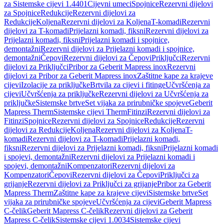
za Sistemske cijevi 1.4401
Cijevni umeci
Spojnice
Rezervni dijelovi
za Spojnice
Redukcije
Rezervni dijelovi za
Redukcije
Koljena
Rezervni dijelovi za Koljena
T-komadi
Rezervni
dijelovi za T-komadi
Prijelazni komadi, fiksni
Rezervni dijelovi za
Prijelazni komadi, fiksni
Prijelazni komadi i spojnice,
demontažni
Rezervni dijelovi za Prijelazni komadi i spojnice,
demontažni
Čepovi
Rezervni dijelovi za Čepovi
Priključci
Rezervni
dijelovi za Priključci
Pribor za Geberit Mapress inox
Rezervni
dijelovi za Pribor za Geberit Mapress inox
Zaštitne kape za krajeve
cijevi
Izolacije za priključke
Brtvila za cijevi i fitinge
Učvršćenja za
cijevi
Učvršćenja za priključke
Rezervni dijelovi za Učvršćenja za
priključke
Sistemske brtve
Set vijaka za prirubničke spojeve
Geberit
Mapress Therm
Sistemske cijevi Therm
Fitinzi
Rezervni dijelovi za
Fitinzi
Spojnice
Rezervni dijelovi za Spojnice
Redukcije
Rezervni
dijelovi za Redukcije
Koljena
Rezervni dijelovi za Koljena
T-
komadi
Rezervni dijelovi za T-komadi
Prijelazni komadi,
fiksni
Rezervni dijelovi za Prijelazni komadi, fiksni
Prijelazni komadi
i spojevi, demontažni
Rezervni dijelovi za Prijelazni komadi i
spojevi, demontažni
Kompenzatori
Rezervni dijelovi za
Kompenzatori
Čepovi
Rezervni dijelovi za Čepovi
Priključci za
grijanje
Rezervni dijelovi za Priključci za grijanje
Pribor za Geberit
Mapress Therm
Zaštitne kape za krajeve cijevi
Sistemske brtve
Set
vijaka za prirubničke spojeve
Učvršćenja za cijevi
Geberit Mapress
C-čelik
Geberit Mapress C-čelik
Rezervni dijelovi za Geberit
Mapress C-čelik
Sistemske cijevi 1.0034
Sistemske cijevi