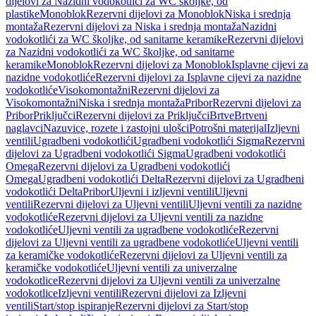
dijelovi za Nazidni vodokotlići za WC školjke, od
plastike
Monoblok
Rezervni dijelovi za Monoblok
Niska i srednja
montaža
Rezervni dijelovi za Niska i srednja montaža
Nazidni
vodokotlići za WC školjke, od sanitarne keramike
Rezervni dijelovi
za Nazidni vodokotlići za WC školjke, od sanitarne
keramike
Monoblok
Rezervni dijelovi za Monoblok
Isplavne cijevi za
nazidne vodokotliće
Rezervni dijelovi za Isplavne cijevi za nazidne
vodokotliće
Visokomontažni
Rezervni dijelovi za
Visokomontažni
Niska i srednja montaža
Pribor
Rezervni dijelovi za
Pribor
Priključci
Rezervni dijelovi za Priključci
Brtve
Brtveni
naglavci
Nazuvice, rozete i zastojni ulošci
Potrošni materijal
Izljevni
ventili
Ugradbeni vodokotlići
Ugradbeni vodokotlići Sigma
Rezervni
dijelovi za Ugradbeni vodokotlići Sigma
Ugradbeni vodokotlići
Omega
Rezervni dijelovi za Ugradbeni vodokotlići
Omega
Ugradbeni vodokotlići Delta
Rezervni dijelovi za Ugradbeni
vodokotlići Delta
Pribor
Uljevni i izljevni ventili
Uljevni
ventili
Rezervni dijelovi za Uljevni ventili
Uljevni ventili za nazidne
vodokotliće
Rezervni dijelovi za Uljevni ventili za nazidne
vodokotliće
Uljevni ventili za ugradbene vodokotliće
Rezervni
dijelovi za Uljevni ventili za ugradbene vodokotliće
Uljevni ventili
za keramičke vodokotliće
Rezervni dijelovi za Uljevni ventili za
keramičke vodokotliće
Uljevni ventili za univerzalne
vodokotlice
Rezervni dijelovi za Uljevni ventili za univerzalne
vodokotlice
Izljevni ventili
Rezervni dijelovi za Izljevni
ventili
Start/stop ispiranje
Rezervni dijelovi za Start/stop