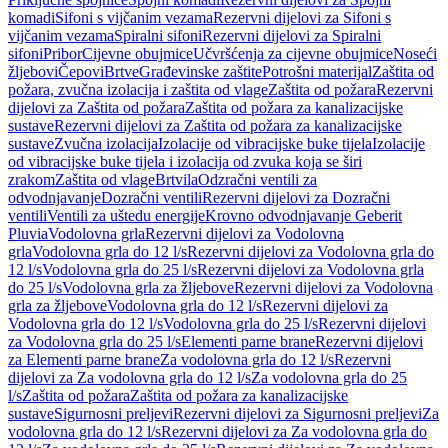
komadi
Sifoni s vijčanim vezama
Rezervni dijelovi za Sifoni s
vijčanim vezama
Spiralni sifoni
Rezervni dijelovi za Spiralni
sifoni
Pribor
Cijevne obujmice
Učvršćenja za cijevne obujmice
Noseći
žljebovi
Čepovi
Brtve
Građevinske zaštite
Potrošni materijal
Zaštita od
požara, zvučna izolacija i zaštita od vlage
Zaštita od požara
Rezervni
dijelovi za Zaštita od požara
Zaštita od požara za kanalizacijske
sustave
Rezervni dijelovi za Zaštita od požara za kanalizacijske
sustave
Zvučna izolacija
Izolacije od vibracijske buke tijela
Izolacije
od vibracijske buke tijela i izolacija od zvuka koja se širi
zrakom
Zaštita od vlage
Brtvila
Odzračni ventili za
odvodnjavanje
Dozračni ventili
Rezervni dijelovi za Dozračni
ventili
Ventili za uštedu energije
Krovno odvodnjavanje Geberit
Pluvia
Vodolovna grla
Rezervni dijelovi za Vodolovna
grla
Vodolovna grla do 12 l/s
Rezervni dijelovi za Vodolovna grla do
12 l/s
Vodolovna grla do 25 l/s
Rezervni dijelovi za Vodolovna grla
do 25 l/s
Vodolovna grla za žljebove
Rezervni dijelovi za Vodolovna
grla za žljebove
Vodolovna grla do 12 l/s
Rezervni dijelovi za
Vodolovna grla do 12 l/s
Vodolovna grla do 25 l/s
Rezervni dijelovi
za Vodolovna grla do 25 l/s
Elementi parne brane
Rezervni dijelovi
za Elementi parne brane
Za vodolovna grla do 12 l/s
Rezervni
dijelovi za Za vodolovna grla do 12 l/s
Za vodolovna grla do 25
l/s
Zaštita od požara
Zaštita od požara za kanalizacijske
sustave
Sigurnosni preljevi
Rezervni dijelovi za Sigurnosni preljevi
Za
vodolovna grla do 12 l/s
Rezervni dijelovi za Za vodolovna grla do