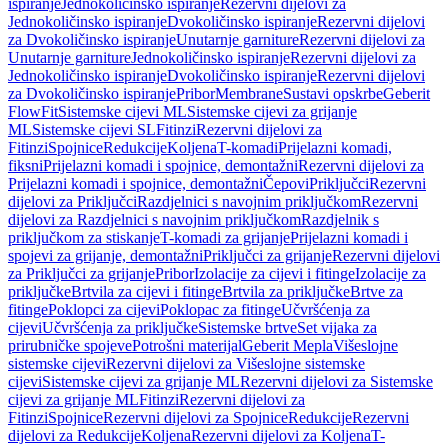
ispiranje
Jednokoličinsko ispiranje
Rezervni dijelovi za
Jednokoličinsko ispiranje
Dvokoličinsko ispiranje
Rezervni dijelovi
za Dvokoličinsko ispiranje
Unutarnje garniture
Rezervni dijelovi za
Unutarnje garniture
Jednokoličinsko ispiranje
Rezervni dijelovi za
Jednokoličinsko ispiranje
Dvokoličinsko ispiranje
Rezervni dijelovi
za Dvokoličinsko ispiranje
Pribor
Membrane
Sustavi opskrbe
Geberit
FlowFit
Sistemske cijevi ML
Sistemske cijevi za grijanje
ML
Sistemske cijevi SL
Fitinzi
Rezervni dijelovi za
Fitinzi
Spojnice
Redukcije
Koljena
T-komadi
Prijelazni komadi,
fiksni
Prijelazni komadi i spojnice, demontažni
Rezervni dijelovi za
Prijelazni komadi i spojnice, demontažni
Čepovi
Priključci
Rezervni
dijelovi za Priključci
Razdjelnici s navojnim priključkom
Rezervni
dijelovi za Razdjelnici s navojnim priključkom
Razdjelnik s
priključkom za stiskanje
T-komadi za grijanje
Prijelazni komadi i
spojevi za grijanje, demontažni
Priključci za grijanje
Rezervni dijelovi
za Priključci za grijanje
Pribor
Izolacije za cijevi i fitinge
Izolacije za
priključke
Brtvila za cijevi i fitinge
Brtvila za priključke
Brtve za
fitinge
Poklopci za cijevi
Poklopac za fitinge
Učvršćenja za
cijevi
Učvršćenja za priključke
Sistemske brtve
Set vijaka za
prirubničke spojeve
Potrošni materijal
Geberit Mepla
Višeslojne
sistemske cijevi
Rezervni dijelovi za Višeslojne sistemske
cijevi
Sistemske cijevi za grijanje ML
Rezervni dijelovi za Sistemske
cijevi za grijanje ML
Fitinzi
Rezervni dijelovi za
Fitinzi
Spojnice
Rezervni dijelovi za Spojnice
Redukcije
Rezervni
dijelovi za Redukcije
Koljena
Rezervni dijelovi za Koljena
T-