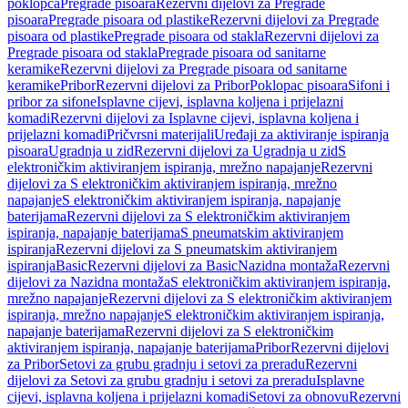
poklopca
Pregrade pisoara
Rezervni dijelovi za Pregrade
pisoara
Pregrade pisoara od plastike
Rezervni dijelovi za Pregrade
pisoara od plastike
Pregrade pisoara od stakla
Rezervni dijelovi za
Pregrade pisoara od stakla
Pregrade pisoara od sanitarne
keramike
Rezervni dijelovi za Pregrade pisoara od sanitarne
keramike
Pribor
Rezervni dijelovi za Pribor
Poklopac pisoara
Sifoni i
pribor za sifone
Isplavne cijevi, isplavna koljena i prijelazni
komadi
Rezervni dijelovi za Isplavne cijevi, isplavna koljena i
prijelazni komadi
Pričvrsni materijali
Uređaji za aktiviranje ispiranja
pisoara
Ugradnja u zid
Rezervni dijelovi za Ugradnja u zid
S
elektroničkim aktiviranjem ispiranja, mrežno napajanje
Rezervni
dijelovi za S elektroničkim aktiviranjem ispiranja, mrežno
napajanje
S elektroničkim aktiviranjem ispiranja, napajanje
baterijama
Rezervni dijelovi za S elektroničkim aktiviranjem
ispiranja, napajanje baterijama
S pneumatskim aktiviranjem
ispiranja
Rezervni dijelovi za S pneumatskim aktiviranjem
ispiranja
Basic
Rezervni dijelovi za Basic
Nazidna montaža
Rezervni
dijelovi za Nazidna montaža
S elektroničkim aktiviranjem ispiranja,
mrežno napajanje
Rezervni dijelovi za S elektroničkim aktiviranjem
ispiranja, mrežno napajanje
S elektroničkim aktiviranjem ispiranja,
napajanje baterijama
Rezervni dijelovi za S elektroničkim
aktiviranjem ispiranja, napajanje baterijama
Pribor
Rezervni dijelovi
za Pribor
Setovi za grubu gradnju i setovi za preradu
Rezervni
dijelovi za Setovi za grubu gradnju i setovi za preradu
Isplavne
cijevi, isplavna koljena i prijelazni komadi
Setovi za obnovu
Rezervni