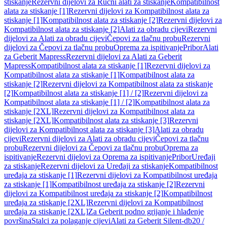
stiskanje
Rezervni dijelovi za Ručni alati za stiskanje
Kompatibilnost
alata za stiskanje [1]
Rezervni dijelovi za Kompatibilnost alata za
stiskanje [1]
Kompatibilnost alata za stiskanje [2]
Rezervni dijelovi za
Kompatibilnost alata za stiskanje [2]
Alati za obradu cijevi
Rezervni
dijelovi za Alati za obradu cijevi
Čepovi za tlačnu probu
Rezervni
dijelovi za Čepovi za tlačnu probu
Oprema za ispitivanje
Pribor
Alati
za Geberit Mapress
Rezervni dijelovi za Alati za Geberit
Mapress
Kompatibilnost alata za stiskanje [1]
Rezervni dijelovi za
Kompatibilnost alata za stiskanje [1]
Kompatibilnost alata za
stiskanje [2]
Rezervni dijelovi za Kompatibilnost alata za stiskanje
[2]
Kompatibilnost alata za stiskanje [1] / [2]
Rezervni dijelovi za
Kompatibilnost alata za stiskanje [1] / [2]
Kompatibilnost alata za
stiskanje [2XL]
Rezervni dijelovi za Kompatibilnost alata za
stiskanje [2XL]
Kompatibilnost alata za stiskanje [3]
Rezervni
dijelovi za Kompatibilnost alata za stiskanje [3]
Alati za obradu
cijevi
Rezervni dijelovi za Alati za obradu cijevi
Čepovi za tlačnu
probu
Rezervni dijelovi za Čepovi za tlačnu probu
Oprema za
ispitivanje
Rezervni dijelovi za Oprema za ispitivanje
Pribor
Uređaji
za stiskanje
Rezervni dijelovi za Uređaji za stiskanje
Kompatibilnost
uređaja za stiskanje [1]
Rezervni dijelovi za Kompatibilnost uređaja
za stiskanje [1]
Kompatibilnost uređaja za stiskanje [2]
Rezervni
dijelovi za Kompatibilnost uređaja za stiskanje [2]
Kompatibilnost
uređaja za stiskanje [2XL]
Rezervni dijelovi za Kompatibilnost
uređaja za stiskanje [2XL]
Za Geberit podno grijanje i hlađenje
površina
Stalci za polaganje cijevi
Alati za Geberit Silent-db20 /