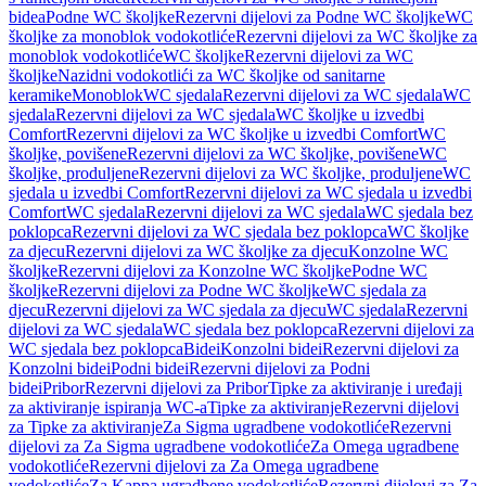
bidea
Podne WC školjke
Rezervni dijelovi za Podne WC školjke
WC
školjke za monoblok vodokotliće
Rezervni dijelovi za WC školjke za
monoblok vodokotliće
WC školjke
Rezervni dijelovi za WC
školjke
Nazidni vodokotlići za WC školjke od sanitarne
keramike
Monoblok
WC sjedala
Rezervni dijelovi za WC sjedala
WC
sjedala
Rezervni dijelovi za WC sjedala
WC školjke u izvedbi
Comfort
Rezervni dijelovi za WC školjke u izvedbi Comfort
WC
školjke, povišene
Rezervni dijelovi za WC školjke, povišene
WC
školjke, produljene
Rezervni dijelovi za WC školjke, produljene
WC
sjedala u izvedbi Comfort
Rezervni dijelovi za WC sjedala u izvedbi
Comfort
WC sjedala
Rezervni dijelovi za WC sjedala
WC sjedala bez
poklopca
Rezervni dijelovi za WC sjedala bez poklopca
WC školjke
za djecu
Rezervni dijelovi za WC školjke za djecu
Konzolne WC
školjke
Rezervni dijelovi za Konzolne WC školjke
Podne WC
školjke
Rezervni dijelovi za Podne WC školjke
WC sjedala za
djecu
Rezervni dijelovi za WC sjedala za djecu
WC sjedala
Rezervni
dijelovi za WC sjedala
WC sjedala bez poklopca
Rezervni dijelovi za
WC sjedala bez poklopca
Bidei
Konzolni bidei
Rezervni dijelovi za
Konzolni bidei
Podni bidei
Rezervni dijelovi za Podni
bidei
Pribor
Rezervni dijelovi za Pribor
Tipke za aktiviranje i uređaji
za aktiviranje ispiranja WC-a
Tipke za aktiviranje
Rezervni dijelovi
za Tipke za aktiviranje
Za Sigma ugradbene vodokotliće
Rezervni
dijelovi za Za Sigma ugradbene vodokotliće
Za Omega ugradbene
vodokotliće
Rezervni dijelovi za Za Omega ugradbene
vodokotliće
Za Kappa ugradbene vodokotliće
Rezervni dijelovi za Za