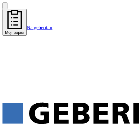
Na geberit.hr
Moji popisi