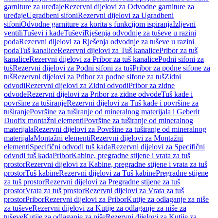
garniture za uređaje
Rezervni dijelovi za Odvodne garniture za
uređaje
Ugradbeni sifoni
Rezervni dijelovi za Ugradbeni
sifoni
Odvodne garniture za korita s funkcijom ispiranja
Izljevni
ventili
Tuševi i kade
Tuševi
Rješenja odvodnje za tuševe u razini
poda
Rezervni dijelovi za Rješenja odvodnje za tuševe u razini
poda
Tuš kanalice
Rezervni dijelovi za Tuš kanalice
Pribor za tuš
kanalice
Rezervni dijelovi za Pribor za tuš kanalice
Podni sifoni za
tuš
Rezervni dijelovi za Podni sifoni za tuš
Pribor za podne sifone za
tuš
Rezervni dijelovi za Pribor za podne sifone za tuš
Zidni
odvodi
Rezervni dijelovi za Zidni odvodi
Pribor za zidne
odvode
Rezervni dijelovi za Pribor za zidne odvode
Tuš kade i
površine za tuširanje
Rezervni dijelovi za Tuš kade i površine za
tuširanje
Površine za tuširanje od mineralnog materijala i Geberit
Duofix montažni elementi
Površine za tuširanje od mineralnog
materijala
Rezervni dijelovi za Površine za tuširanje od mineralnog
materijala
Montažni elementi
Rezervni dijelovi za Montažni
elementi
Specifični odvodi tuš kada
Rezervni dijelovi za Specifični
odvodi tuš kada
Pribor
Kabine, pregradne stijene i vrata za tuš
prostor
Rezervni dijelovi za Kabine, pregradne stijene i vrata za tuš
prostor
Tuš kabine
Rezervni dijelovi za Tuš kabine
Pregradne stijene
za tuš prostor
Rezervni dijelovi za Pregradne stijene za tuš
prostor
Vrata za tuš prostor
Rezervni dijelovi za Vrata za tuš
prostor
Pribor
Rezervni dijelovi za Pribor
Kutije za odlaganje za niše
za tuševe
Rezervni dijelovi za Kutije za odlaganje za niše za
tuševe
Kutije za odlaganje za niše
Rezervni dijelovi za Kutije za