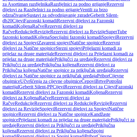
za Asortiman razdjelnika
Razdjelnici za podno grijanje
Rezervni
dijelovi za Razdjelnici za podno grijanje
Ventili za brzo
odzračivanje
Sustavi za odvodnjavanje zgrade
Geberit Silent-
db20
Cijevi
Fazonski komadi
Rezervni dijelovi za Fazonski
komadi
Koljena
Račve
Rezervni dijelovi za
Račve
Redukcije
Revizije
Rezervni dijelovi za Revizije
SuperTube
fazonski komadi
Koljena
Specijalni fazonski komadi
Spojevi
Rezervni
dijelovi za Spojevi
Zavareni spojevi
Natične spojnice
Rezervni
dijelovi za Natične spojnice
Stezni spojevi
Prijelazni komadi za
prijelaz na druge materijale
Rezervni dijelovi za Prijelazni komadi za
prijelaz na druge materijale
Priključci za uređaje
Rezervni dijelovi za
Priključci za uređaje
Priključna koljena
Rezervni dijelovi za
Priključna koljena
Natične spojnice za priključak uređaja
Rezervni
dijelovi za Natične spojnice za priključak uređaja
Pribor
Cijevne
obujmice
Učvršćenja za cijevne obujmice
Čepovi
Brtve
Potrošni
materijal
Geberit Silent-PP
Cijevi
Rezervni dijelovi za Cijevi
Fazonski
komadi
Rezervni dijelovi za Fazonski komadi
Koljena
Rezervni
dijelovi za Koljena
Račve
Rezervni dijelovi za
Račve
Redukcije
Rezervni dijelovi za Redukcije
Revizije
Rezervni
dijelovi za Revizije
Spojevi
Rezervni dijelovi za Spojevi
Natične
spojnice
Rezervni dijelovi za Natične spojnice
Kandžaste
spojnice
Prijelazni komadi za prijelaz na druge materijale
Priključci za
uređaje
Rezervni dijelovi za Priključci za uređaje
Priključna
koljena
Rezervni dijelovi za Priključna koljena
Spojni
komadi
Rezervni dijelovi za Spojni komadi
Pribor
Cijevne