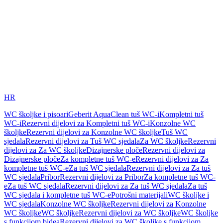
HR
WC školjke i pisoari
Geberit AquaClean tuš WC-i
Kompletni tuš
WC-i
Rezervni dijelovi za Kompletni tuš WC-i
Konzolne WC
školjke
Rezervni dijelovi za Konzolne WC školjke
Tuš WC
sjedala
Rezervni dijelovi za Tuš WC sjedala
Za WC školjke
Rezervni
dijelovi za Za WC školjke
Dizajnerske ploče
Rezervni dijelovi za
Dizajnerske ploče
Za kompletne tuš WC-e
Rezervni dijelovi za Za
kompletne tuš WC-e
Za tuš WC sjedala
Rezervni dijelovi za Za tuš
WC sjedala
Pribor
Rezervni dijelovi za Pribor
Za kompletne tuš WC-
e
Za tuš WC sjedala
Rezervni dijelovi za Za tuš WC sjedala
Za tuš
WC sjedala i kompletne tuš WC-e
Potrošni materijali
WC školjke i
WC sjedala
Konzolne WC školjke
Rezervni dijelovi za Konzolne
WC školjke
WC školjke
Rezervni dijelovi za WC školjke
WC školjke
s funkcijom bidea
Rezervni dijelovi za WC školjke s funkcijom