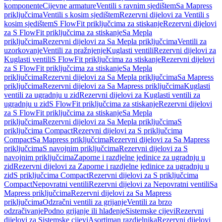
komponente
Cijevne armature
Ventili s ravnim sjedištem
Sa Mapress
priključcima
Ventili s kosim sjedištem
Rezervni dijelovi za Ventili s
kosim sjedištem
S FlowFit priključcima za stiskanje
Rezervni dijelovi
za S FlowFit priključcima za stiskanje
Sa Mepla
priključcima
Rezervni dijelovi za Sa Mepla priključcima
Ventili za
uzorkovanje
Ventili za pražnjenje
Kuglasti ventili
Rezervni dijelovi za
Kuglasti ventili
S FlowFit priključcima za stiskanje
Rezervni dijelovi
za S FlowFit priključcima za stiskanje
Sa Mepla
priključcima
Rezervni dijelovi za Sa Mepla priključcima
Sa Mapress
priključcima
Rezervni dijelovi za Sa Mapress priključcima
Kuglasti
ventili za ugradnju u zid
Rezervni dijelovi za Kuglasti ventili za
ugradnju u zid
S FlowFit priključcima za stiskanje
Rezervni dijelovi
za S FlowFit priključcima za stiskanje
Sa Mepla
priključcima
Rezervni dijelovi za Sa Mepla priključcima
S
priključcima Compact
Rezervni dijelovi za S priključcima
Compact
Sa Mapress priključcima
Rezervni dijelovi za Sa Mapress
priključcima
S navojnim priključcima
Rezervni dijelovi za S
navojnim priključcima
Zaporne i razdjelne jedinice za ugradnju u
zid
Rezervni dijelovi za Zaporne i razdjelne jedinice za ugradnju u
zid
S priključcima Compact
Rezervni dijelovi za S priključcima
Compact
Nepovratni ventili
Rezervni dijelovi za Nepovratni ventili
Sa
Mapress priključcima
Rezervni dijelovi za Sa Mapress
priključcima
Odzračni ventili za grijanje
Ventili za brzo
odzračivanje
Podno grijanje ili hlađenje
Sistemske cijevi
Rezervni
dijelovi za Sistemske cijevi
Asortiman razdjelnika
Rezervni dijelovi