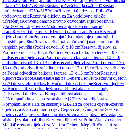
12 l/s
Za vodolovna grla do 25 l/s
Rezervni dijelovi za Za vodolovna
grla do 25 l/s
Učvršćenja
Sustav pričvršćivanja d40–200
Sustav
pričvršćivanja d250–315
Pribor
Rezervni dijelovi za Pribor
Za
vodolovna grla
Rezervni dijelovi za Za vodolovna grla
Za
učvršćenja
Konvencionalno krovno odvodnjavanje
Vodolovna
grla
Rezervni dijelovi za Vodolovna grla
Elementi parne
brane
Rezervni dijelovi za Elementi parne brane
Pribor
Rezervni
dijelovi za Pribor
Podna odvodnja
Odvodnjavanje unutarnjih i
vanjskih površina
Rezervni dijelovi za Odvodnjavanje unutarnjih i
vanjskih površina
Podni odvodi 10 x 10 cm
Rezervni dijelovi za
Podni odvodi 10 x 10 cm
Podni odvodi za balkone i terase, 10 x 10
cm
Rezervni dijelovi za Podni odvodi za balkone i terase, 10 x 10
cm
Podni odvodi 13 x 13 cm
Rezervni dijelovi za Podni odvodi 13 x
13 cm
Podni odvodi za balkone i terase, 13 x 13 cm
Rezervni dijelovi
za Podni odvodi za balkone i terase, 13 x 13 cm
Pribor
Rezervni
dijelovi za Pribor
Alati
Alati
Alati za Geberit FlowFit
Rezervni dijelovi
za Alati za Geberit FlowFit
Ručni alati za stiskanje
Rezervni dijelovi
za Ručni alati za stiskanje
Kompatibilnost alata za stiskanje
[1]
Rezervni dijelovi za Kompatibilnost alata za stiskanje
[1]
Kompatibilnost alata za stiskanje [2]
Rezervni dijelovi za
Kompatibilnost alata za stiskanje [2]
Alati za obradu cijevi
Rezervni
dijelovi za Alati za obradu cijevi
Čepovi za tlačnu probu
Rezervni
dijelovi za Čepovi za tlačnu probu
Oprema za ispitivanje
Uređaji za
stiskanje s alatima
Pribor
Rezervni dijelovi za Pribor
Alati za Geberit
Mepla
Rezervni dijelovi za Alati za Geberit Mepla
Ručni alati za