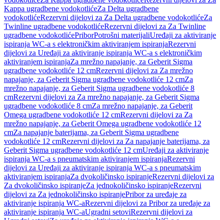
Kappa ugradbene vodokotliće
Za Delta ugradbene
vodokotliće
Rezervni dijelovi za Za Delta ugradbene vodokotliće
Za
Twinline ugradbene vodokotliće
Rezervni dijelovi za Za Twinline
ugradbene vodokotliće
Pribor
Potrošni materijali
Uređaji za aktiviranje
ispiranja WC-a s elektroničkim aktiviranjem ispiranja
Rezervni
dijelovi za Uređaji za aktiviranje ispiranja WC-a s elektroničkim
aktiviranjem ispiranja
Za mrežno napajanje, za Geberit Sigma
ugradbene vodokotliće 12 cm
Rezervni dijelovi za Za mrežno
napajanje, za Geberit Sigma ugradbene vodokotliće 12 cm
Za
mrežno napajanje, za Geberit Sigma ugradbene vodokotliće 8
cm
Rezervni dijelovi za Za mrežno napajanje, za Geberit Sigma
ugradbene vodokotliće 8 cm
Za mrežno napajanje, za Geberit
Omega ugradbene vodokotliće 12 cm
Rezervni dijelovi za Za
mrežno napajanje, za Geberit Omega ugradbene vodokotliće 12
cm
Za napajanje baterijama, za Geberit Sigma ugradbene
vodokotliće 12 cm
Rezervni dijelovi za Za napajanje baterijama, za
Geberit Sigma ugradbene vodokotliće 12 cm
Uređaji za aktiviranje
ispiranja WC-a s pneumatskim aktiviranjem ispiranja
Rezervni
dijelovi za Uređaji za aktiviranje ispiranja WC-a s pneumatskim
aktiviranjem ispiranja
Za dvokoličinsko ispiranje
Rezervni dijelovi za
Za dvokoličinsko ispiranje
Za jednokoličinsko ispiranje
Rezervni
dijelovi za Za jednokoličinsko ispiranje
Pribor za uređaje za
aktiviranje ispiranja WC-a
Rezervni dijelovi za Pribor za uređaje za
aktiviranje ispiranja WC-a
Ugradni setovi
Rezervni dijelovi za