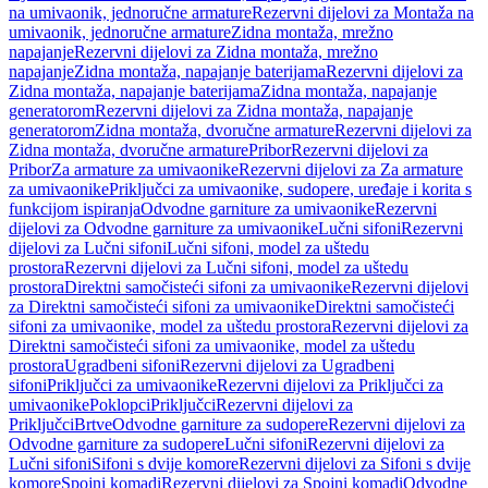
na umivaonik, jednoručne armature
Rezervni dijelovi za Montaža na
umivaonik, jednoručne armature
Zidna montaža, mrežno
napajanje
Rezervni dijelovi za Zidna montaža, mrežno
napajanje
Zidna montaža, napajanje baterijama
Rezervni dijelovi za
Zidna montaža, napajanje baterijama
Zidna montaža, napajanje
generatorom
Rezervni dijelovi za Zidna montaža, napajanje
generatorom
Zidna montaža, dvoručne armature
Rezervni dijelovi za
Zidna montaža, dvoručne armature
Pribor
Rezervni dijelovi za
Pribor
Za armature za umivaonike
Rezervni dijelovi za Za armature
za umivaonike
Priključci za umivaonike, sudopere, uređaje i korita s
funkcijom ispiranja
Odvodne garniture za umivaonike
Rezervni
dijelovi za Odvodne garniture za umivaonike
Lučni sifoni
Rezervni
dijelovi za Lučni sifoni
Lučni sifoni, model za uštedu
prostora
Rezervni dijelovi za Lučni sifoni, model za uštedu
prostora
Direktni samočisteći sifoni za umivaonike
Rezervni dijelovi
za Direktni samočisteći sifoni za umivaonike
Direktni samočisteći
sifoni za umivaonike, model za uštedu prostora
Rezervni dijelovi za
Direktni samočisteći sifoni za umivaonike, model za uštedu
prostora
Ugradbeni sifoni
Rezervni dijelovi za Ugradbeni
sifoni
Priključci za umivaonike
Rezervni dijelovi za Priključci za
umivaonike
Poklopci
Priključci
Rezervni dijelovi za
Priključci
Brtve
Odvodne garniture za sudopere
Rezervni dijelovi za
Odvodne garniture za sudopere
Lučni sifoni
Rezervni dijelovi za
Lučni sifoni
Sifoni s dvije komore
Rezervni dijelovi za Sifoni s dvije
komore
Spojni komadi
Rezervni dijelovi za Spojni komadi
Odvodne