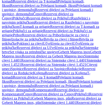
komadi
Rezervni dijelovi za T-komadi
Prijelazni komadi,
fiksni
Rezervni dijelovi za Prijelazni komadi, fiksni
Prijelazni komadi
i spojnice, demontažni
Rezervni dijelovi za Prijelazni komadi i
spojnice, demontažni
Čepovi
Rezervni dijelovi za
Čepovi
Priključci
Rezervni dijelovi za Priključci
Razdjelnici s
navojnim priključkom
Rezervni dijelovi za Razdjelnici s navojnim
priključkom
T-komadi za grijanje
Rezervni dijelovi za T-komadi za
grijanje
Priključci za grijanje
Rezervni dijelovi za Priključci za
grijanje
Pribor
Rezervni dijelovi za Pribor
Izolacije za cijevi i
fitinge
Izolacije za priključke
Brtvila za cijevi i fitinge
Brtvila za
priključke
Poklopci za cijevi
Učvršćenja za cijevi
Učvršćenja za
priključke
Rezervni dijelovi za Učvršćenja za priključke
Sistemske
brtve
Set vijaka za prirubničke spojeve
Geberit Mapress inox
Geberit
Mapress inox
Rezervni dijelovi za Geberit Mapress inox
Sistemske
cijevi 1.4401
Rezervni dijelovi za Sistemske cijevi 1.4401
Sistemske
cijevi 1.4521
Rezervni dijelovi za Sistemske cijevi 1.4521
Cijevni
umeci
Spojnice
Rezervni dijelovi za Spojnice
Redukcije
Rezervni
dijelovi za Redukcije
Koljena
Rezervni dijelovi za Koljena
T-
komadi
Rezervni dijelovi za T-komadi
Prijelazni komadi,
fiksni
Rezervni dijelovi za Prijelazni komadi, fiksni
Prijelazni komadi
i spojnice, demontažni
Rezervni dijelovi za Prijelazni komadi i
spojnice, demontažni
Kompenzatori
Rezervni dijelovi za
Kompenzatori
Čepovi
Rezervni dijelovi za Čepovi
Priključci
Rezervni
dijelovi za Priključci
Geberit Mapress inox, plin
Rezervni dijelovi za
Geberit Mapress inox, plin
Sistemske cijevi 1.4401
Rezervni dijelovi