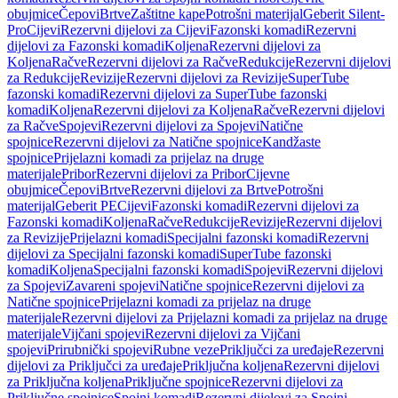
obujmice
Čepovi
Brtve
Zaštitne kape
Potrošni materijal
Geberit Silent-
Pro
Cijevi
Rezervni dijelovi za Cijevi
Fazonski komadi
Rezervni
dijelovi za Fazonski komadi
Koljena
Rezervni dijelovi za
Koljena
Račve
Rezervni dijelovi za Račve
Redukcije
Rezervni dijelovi
za Redukcije
Revizije
Rezervni dijelovi za Revizije
SuperTube
fazonski komadi
Rezervni dijelovi za SuperTube fazonski
komadi
Koljena
Rezervni dijelovi za Koljena
Račve
Rezervni dijelovi
za Račve
Spojevi
Rezervni dijelovi za Spojevi
Natične
spojnice
Rezervni dijelovi za Natične spojnice
Kandžaste
spojnice
Prijelazni komadi za prijelaz na druge
materijale
Pribor
Rezervni dijelovi za Pribor
Cijevne
obujmice
Čepovi
Brtve
Rezervni dijelovi za Brtve
Potrošni
materijal
Geberit PE
Cijevi
Fazonski komadi
Rezervni dijelovi za
Fazonski komadi
Koljena
Račve
Redukcije
Revizije
Rezervni dijelovi
za Revizije
Prijelazni komadi
Specijalni fazonski komadi
Rezervni
dijelovi za Specijalni fazonski komadi
SuperTube fazonski
komadi
Koljena
Specijalni fazonski komadi
Spojevi
Rezervni dijelovi
za Spojevi
Zavareni spojevi
Natične spojnice
Rezervni dijelovi za
Natične spojnice
Prijelazni komadi za prijelaz na druge
materijale
Rezervni dijelovi za Prijelazni komadi za prijelaz na druge
materijale
Vijčani spojevi
Rezervni dijelovi za Vijčani
spojevi
Prirubnički spojevi
Rubne veze
Priključci za uređaje
Rezervni
dijelovi za Priključci za uređaje
Priključna koljena
Rezervni dijelovi
za Priključna koljena
Priključne spojnice
Rezervni dijelovi za
Priključne spojnice
Spojni komadi
Rezervni dijelovi za Spojni