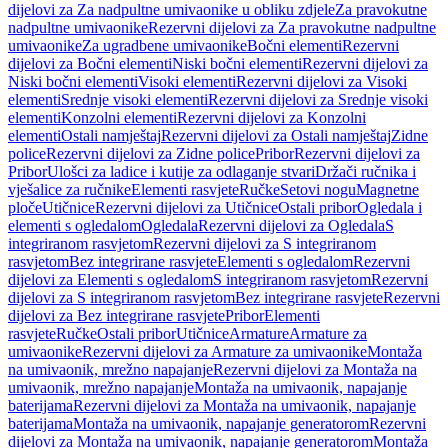
dijelovi za Za nadpultne umivaonike u obliku zdjele
Za pravokutne
nadpultne umivaonike
Rezervni dijelovi za Za pravokutne nadpultne
umivaonike
Za ugradbene umivaonike
Bočni elementi
Rezervni
dijelovi za Bočni elementi
Niski bočni elementi
Rezervni dijelovi za
Niski bočni elementi
Visoki elementi
Rezervni dijelovi za Visoki
elementi
Srednje visoki elementi
Rezervni dijelovi za Srednje visoki
elementi
Konzolni elementi
Rezervni dijelovi za Konzolni
elementi
Ostali namještaj
Rezervni dijelovi za Ostali namještaj
Zidne
police
Rezervni dijelovi za Zidne police
Pribor
Rezervni dijelovi za
Pribor
Ulošci za ladice i kutije za odlaganje stvari
Držači ručnika i
vješalice za ručnike
Elementi rasvjete
Ručke
Setovi nogu
Magnetne
ploče
Utičnice
Rezervni dijelovi za Utičnice
Ostali pribor
Ogledala i
elementi s ogledalom
Ogledala
Rezervni dijelovi za Ogledala
S
integriranom rasvjetom
Rezervni dijelovi za S integriranom
rasvjetom
Bez integrirane rasvjete
Elementi s ogledalom
Rezervni
dijelovi za Elementi s ogledalom
S integriranom rasvjetom
Rezervni
dijelovi za S integriranom rasvjetom
Bez integrirane rasvjete
Rezervni
dijelovi za Bez integrirane rasvjete
Pribor
Elementi
rasvjete
Ručke
Ostali pribor
Utičnice
Armature
Armature za
umivaonike
Rezervni dijelovi za Armature za umivaonike
Montaža
na umivaonik, mrežno napajanje
Rezervni dijelovi za Montaža na
umivaonik, mrežno napajanje
Montaža na umivaonik, napajanje
baterijama
Rezervni dijelovi za Montaža na umivaonik, napajanje
baterijama
Montaža na umivaonik, napajanje generatorom
Rezervni
dijelovi za Montaža na umivaonik, napajanje generatorom
Montaža